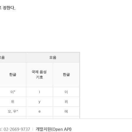
 정한다.
모음
모음
국제 음성
한글
한글
기호
이*
i
이
위
y
위
오, 우*
e
에
ø
외
: 02-2669-9737
개발지원(Open API)
ɛ
에