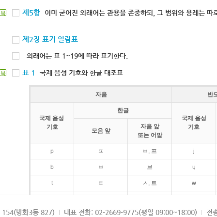
제5항
이미 굳어진 외래어는 관용을 존중하되, 그 범위와 용례는 따로
북
제2장 표기 일람표
외래어는 표 1~19에 따라 표기한다.
표 1
국제 음성 기호와 한글 대조표
북
자음
반
한글
국제 음성
국제 음성
자음 앞
기호
기호
모음 앞
또는 어말
p
ㅍ
ㅂ, 프
j
b
ㅂ
브
ɥ
t
ㅌ
ㅅ, 트
w
d
ㄷ
드
154(방화3동 827)
대표 전화: 02-2669-9775(평일 09:00~18:00)
전송
k
ㅋ
ㄱ, 크