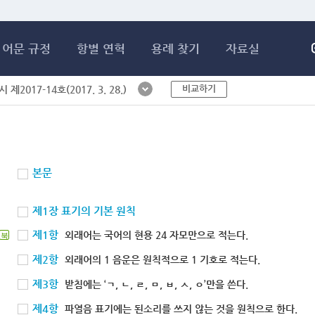
메인콘텐츠 바로가기
어문 규정
항별 연혁
용례 찾기
자료실
비교하기
제2017-14호(2017. 3. 28.)
본문
제1장 표기의 기본 원칙
제1항
외래어는 국어의 현용 24 자모만으로 적는다.
북
제2항
외래어의 1 음운은 원칙적으로 1 기호로 적는다.
제3항
받침에는 ‘ㄱ, ㄴ, ㄹ, ㅁ, ㅂ, ㅅ, ㅇ’만을 쓴다.
제4항
파열음 표기에는 된소리를 쓰지 않는 것을 원칙으로 한다.