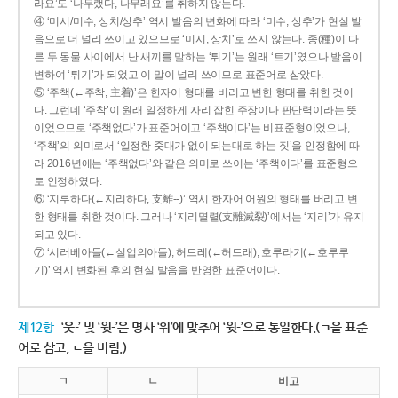
라요’도 ‘나무랬다, 나무래요’를 취하지 않는다.
④ ‘미시/미수, 상치/상추’ 역시 발음의 변화에 따라 ‘미수, 상추’가 현실 발
음으로 더 널리 쓰이고 있으므로 ‘미시, 상치’로 쓰지 않는다. 종(種)이 다
른 두 동물 사이에서 난 새끼를 말하는 ‘튀기’는 원래 ‘트기’였으나 발음이
변하여 ‘튀기’가 되었고 이 말이 널리 쓰이므로 표준어로 삼았다.
⑤ ‘주책(←주착, 主着)’은 한자어 형태를 버리고 변한 형태를 취한 것이
다. 그런데 ‘주착’이 원래 일정하게 자리 잡힌 주장이나 판단력이라는 뜻
이었으므로 ‘주책없다’가 표준어이고 ‘주책이다’는 비표준형이었으나,
‘주책’의 의미로서 ‘일정한 줏대가 없이 되는대로 하는 짓’을 인정함에 따
라 2016년에는 ‘주책없다’와 같은 의미로 쓰이는 ‘주책이다’를 표준형으
로 인정하였다.
⑥ ‘지루하다(←지리하다, 支離--)’ 역시 한자어 어원의 형태를 버리고 변
한 형태를 취한 것이다. 그러나 ‘지리멸렬(支離滅裂)’에서는 ‘지리’가 유지
되고 있다.
⑦ ‘시러베아들(←실업의아들), 허드레(←허드래), 호루라기(←호루루
기)’ 역시 변화된 후의 현실 발음을 반영한 표준어이다.
제12항
‘웃-’ 및 ‘윗-’은 명사 ‘위’에 맞추어 ‘윗-’으로 통일한다.(ㄱ을 표준
어로 삼고, ㄴ을 버림.)
ㄱ
ㄴ
비고