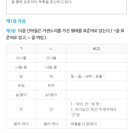
을 통해 표준어의 목록을 갱신하고 있다.
제1절 자음
제3항
다음 단어들은 거센소리를 가진 형태를 표준어로 삼는다.(ㄱ을 표
준어로 삼고, ㄴ을 버림.)
ㄱ
ㄴ
비고
끄나풀
끄나불
나팔-꽃
나발-꽃
녘
녁
동~, 들~, 새벽~, 동틀 ~.
부엌
부억
살-쾡이
삵-괭이
1. ~막이, 빈~, 방 한 ~.
칸
간
2. ‘초가삼간, 윗간’의 경우에는
‘간’임.
털어-먹다
떨어-먹다
재물을 다 없애다.