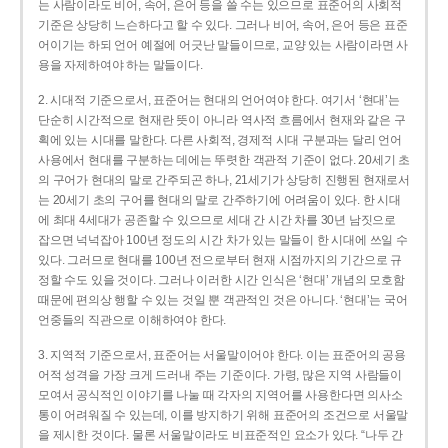
는 사람이라도 비어, 속어, 은어 등을 쓸 수는 있으므로 표준어의 사회적
기준은 상당히 느슨하다고 할 수 있다. 그러나 비어, 속어, 은어 등은 표준
어이기는 하되 언어 예절에 어긋난 말들이므로, 교양 있는 사람이라면 사
용을 자제하여야 하는 말들이다.
2. 시대적 기준으로서, 표준어는 현대의 언어여야 한다. 여기서 ‘현대’는
단순히 시간적으로 현재란 뜻이 아니라 역사적 흐름에서 현재와 같은 구
획에 있는 시대를 말한다. 다른 사회적, 경제적 시대 구분과는 달리 언어
사용에서 현대를 구분하는 데에는 뚜렷한 객관적 기준이 없다. 20세기 초
의 구어가 현대의 말로 간주되곤 하나, 21세기가 상당히 진행된 현재로서
는 20세기 초의 구어를 현대의 말로 간주하기에 어려움이 있다. 한 시대
에 최대 4세대가 공존할 수 있으므로 세대 간 시간 차를 30년 남짓으로
잡으면 넉넉잡아 100년 정도의 시간 차가 있는 말들이 한 시대에 쓰일 수
있다. 그러므로 현대를 100년 전으로부터 현재 시점까지의 기간으로 규
정할 수도 있을 것이다. 그러나 이러한 시간 인식은 ‘현대’ 개념의 모호함
때문에 편의상 행할 수 있는 것일 뿐 객관적인 것은 아니다. ‘현대’는 국어
언중들의 직관으로 이해하여야 한다.
3. 지역적 기준으로서, 표준어는 서울말이어야 한다. 이는 표준어의 공용
어적 성격을 가장 크게 드러내 주는 기준이다. 가령, 많은 지역 사람들이
모여서 공식적인 이야기를 나눌 때 각자의 지역어를 사용한다면 의사소
통이 어려워질 수 있는데, 이를 방지하기 위해 표준어의 조건으로 서울말
을 제시한 것이다. 물론 서울말이라도 비표준적인 요소가 있다. “나두 간