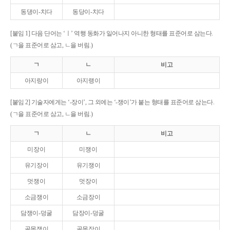
동댕이-치다
동당이-치다
[붙임 1] 다음 단어는 ‘ㅣ’ 역행 동화가 일어나지 아니한 형태를 표준어로 삼는다.
(ㄱ을 표준어로 삼고, ㄴ을 버림.)
ㄱ
ㄴ
비고
아지랑이
아지랭이
[붙임 2] 기술자에게는 ‘-장이’, 그 외에는 ‘-쟁이’가 붙는 형태를 표준어로 삼는다.
(ㄱ을 표준어로 삼고, ㄴ을 버림.)
ㄱ
ㄴ
비고
미장이
미쟁이
유기장이
유기쟁이
멋쟁이
멋장이
소금쟁이
소금장이
담쟁이-덩굴
담장이-덩굴
골목쟁이
골목장이