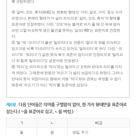
록 규정하였다.
④ ‘갈비, 갓모, 휴지(休紙)’는 변화된 형태인 ‘가리, 갈모, 수지’ 등도 각각
쓰였으나, 본래의 형태가 더 널리 쓰이므로 ‘갈비, 갓모, 휴지’의 형태를
표준어로 인정하였다. 다만, ‘갓모’와는 별개로 비가 올 때 갓 위에 덮어
쓰던 고깔 비슷하게 생긴 물건을 뜻하는 ‘갈모(-帽)’는 표준어로 인정한
다.
⑤ ‘밀-’에 ‘-뜨리다’가 붙은 ‘밀뜨리다’도 언중이 ‘밀다’의 뜻을 의식하고
있으므로 비록 ‘미뜨리다’가 쓰이고 있어도 ‘밀뜨리다’로 쓴다. 다만, ‘-뜨
리다’와 ‘-트리다’가 같은 뜻의 복수 표준어 접미사로 인정되므로 ‘밀뜨리
다’와 함께 ‘밀트리다’도 표준어로 인정된다.
⑥ ‘적이’는 의미적으로 ‘적다’와는 멀어지고 오히려 반대의 의미를 가지
게 되었다. 그 때문에 한동안 ‘저으기’가 널리 보급되기도 하였다. 그러나
반대의 뜻이 되었더라도 원래의 어원 ‘적다’와의 관계는 부정할 수 없기
때문에 ‘저으기’가 아닌 ‘적이’를 표준어로 삼았다.
제6항
다음 단어들은 의미를 구별함이 없이, 한 가지 형태만을 표준어로
삼는다.(ㄱ을 표준어로 삼고, ㄴ을 버림.)
ㄱ
ㄴ
비고
돌
돐
생일, 주기.