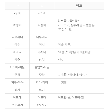
ㄱ
ㄴ
비고
-구려
-구료
1. 서울~, 알~, 찰~.
깍쟁이
깍정이
2. 도토리, 상수리 등의 받침은
‘깍정이’임.
나무라다
나무래다
미수
미시
미숫-가루.
바라다
바래다
‘바램[所望]’은 비표준어임.
상추
상치
~쌈.
시러베-아들
실업의-아들
주책
주착
←主着. ~망나니, ~없다.
지루-하다
지리-하다
←支離.
튀기
트기
허드레
허드래
허드렛-물, 허드렛-일.
호루라기
호루루기