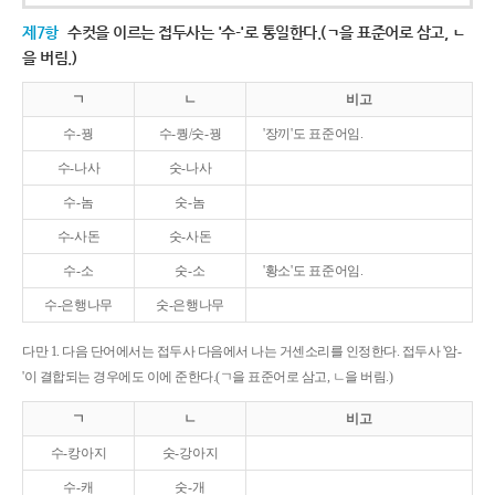
제7항
수컷을 이르는 접두사는 '수-'로 통일한다.(ㄱ을 표준어로 삼고, ㄴ
을 버림.)
ㄱ
ㄴ
비고
수-꿩
수-퀑/숫-꿩
'장끼'도 표준어임.
수-나사
숫-나사
수-놈
숫-놈
수-사돈
숫-사돈
수-소
숫-소
'황소'도 표준어임.
수-은행나무
숫-은행나무
다만 1. 다음 단어에서는 접두사 다음에서 나는 거센소리를 인정한다. 접두사 '암-
'이 결합되는 경우에도 이에 준한다.(ㄱ을 표준어로 삼고, ㄴ을 버림.)
ㄱ
ㄴ
비고
수-캉아지
숫-강아지
수-캐
숫-개