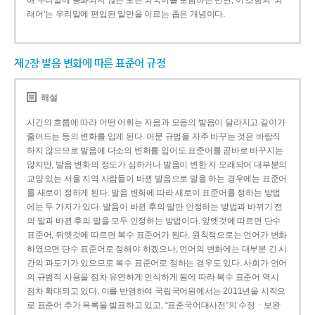
해 우리말에 동화되지 않은 모든 외국어를 포함하는 반면, 이 조항의 ‘외
래어’는 우리말에 편입된 말만을 이르는 좁은 개념이다.
제2장 발음 변화에 따른 표준어 규정
해설
시간의 흐름에 따라 어떤 어휘는 자음과 모음의 발음이 달라지고 길이가
줄어드는 등의 변화를 입게 된다. 어문 규범을 자주 바꾸는 것은 바람직
하지 않으므로 발음에 다소의 변화를 입어도 표준어를 곧바로 바꾸지는
않지만, 발음 변화의 정도가 심하거나 발음이 변한 지 오래되어 대부분의
교양 있는 서울 지역 사람들이 바뀐 발음으로 말을 하는 경우에는 표준어
를 새로이 정하게 된다. 발음 변화에 따라 새로이 표준어를 정하는 방법
에는 두 가지가 있다. 발음이 바뀐 후의 말만 인정하는 방법과 바뀌기 전
의 말과 바뀐 후의 말을 모두 인정하는 방법이다. 앞엣것에 따르면 단수
표준어, 뒤엣것에 따르면 복수 표준어가 된다. 원칙적으로는 언어가 변화
하였으면 단수 표준어로 정해야 하겠으나, 언어의 변화에는 대부분 긴 시
간의 과도기가 있으므로 복수 표준어로 정하는 경우도 있다. 사회가 언어
의 규범적 사용을 점차 유연하게 인식하게 됨에 따라 복수 표준어 역시
점차 확대되고 있다. 이를 반영하여 국립국어원에서는 2011년을 시작으
로 표준어 추가 목록을 발표하고 있고, “표준국어대사전”의 수정ㆍ보완