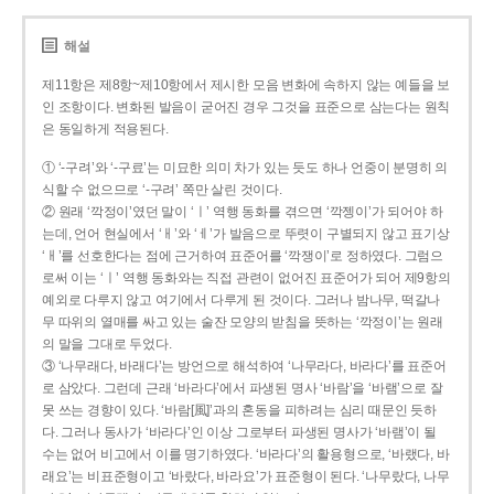
해설
제11항은 제8항~제10항에서 제시한 모음 변화에 속하지 않는 예들을 보
인 조항이다. 변화된 발음이 굳어진 경우 그것을 표준으로 삼는다는 원칙
은 동일하게 적용된다.
① ‘-구려’와 ‘-구료’는 미묘한 의미 차가 있는 듯도 하나 언중이 분명히 의
식할 수 없으므로 ‘-구려’ 쪽만 살린 것이다.
② 원래 ‘깍정이’였던 말이 ‘ㅣ’ 역행 동화를 겪으면 ‘깍젱이’가 되어야 하
는데, 언어 현실에서 ‘ㅐ’와 ‘ㅔ’가 발음으로 뚜렷이 구별되지 않고 표기상
‘ㅐ’를 선호한다는 점에 근거하여 표준어를 ‘깍쟁이’로 정하였다. 그럼으
로써 이는 ‘ㅣ’ 역행 동화와는 직접 관련이 없어진 표준어가 되어 제9항의
예외로 다루지 않고 여기에서 다루게 된 것이다. 그러나 밤나무, 떡갈나
무 따위의 열매를 싸고 있는 술잔 모양의 받침을 뜻하는 ‘깍정이’는 원래
의 말을 그대로 두었다.
③ ‘나무래다, 바래다’는 방언으로 해석하여 ‘나무라다, 바라다’를 표준어
로 삼았다. 그런데 근래 ‘바라다’에서 파생된 명사 ‘바람’을 ‘바램’으로 잘
못 쓰는 경향이 있다. ‘바람[風]’과의 혼동을 피하려는 심리 때문인 듯하
다. 그러나 동사가 ‘바라다’인 이상 그로부터 파생된 명사가 ‘바램’이 될
수는 없어 비고에서 이를 명기하였다. ‘바라다’의 활용형으로, ‘바랬다, 바
래요’는 비표준형이고 ‘바랐다, 바라요’가 표준형이 된다. ‘나무랐다, 나무