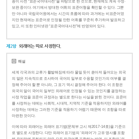
종이 사전 “표준국어대사전”을 바탕으로 한 것으로, 현재에도 계속 수정·
보완 중이다. 여기에서 방대한 어휘의 표준어형을 확인할 수 있다. 그뿐
만 아니라 국립국어원에서는 시간의 흐름에 따라 과거에는 비표준어였
지만 현재에는 표준어로 인정될 만한 어휘를 꾸준히 추가하여 발표하고
있고, 이 또한 인터넷판 “표준국어대사전”에 반영되어 있다.
제2항
외래어는 따로 사정한다.
해설
세계 각국과의 교류가 활발해짐에 따라 물밀 듯이 쏟아져 들어오는 외국
의 말은 지속적으로 조사하여 국어의 일부로 수용할 것인가의 여부를 결
정해 주어야 할 뿐 아니라, 그 표기 역시 결정해 주어야 한다. 이 조항은
외국의 말이 국어의 일부인 외래어로 인정될 수 있는 것인지를 결정하는
사정 작업을 표준어 규정과는 별도로 한다는 사실을 밝힌 것이다. 표준어
를 사정하는 데에는 사회적, 시대적, 지역적 기준을 적용하지만 외래어를
사정하는 데에는 그러한 기준을 적용하기 어렵기 때문에 이 조항을 따로
마련한 것이다.
이에 따라 외래어는 외래어 표기법(문체부 고시 제2017-14호)을 기준으
로 별도로 사정한다. 다만 외래어 표기법의 ‘외래어’가 고유 명사를 포함