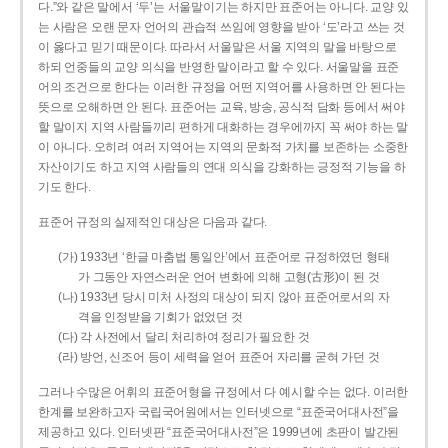
다.”와 같은 말에서 ‘두’는 서울말이기는 하지만 표준어는 아니다. 교양 있
는 사람은 오랜 문자 언어의 관습적 쓰임에 영향을 받아 ‘도’라고 쓰는 것
이 옳다고 믿기 때문이다. 따라서 서울말은 서울 지역의 말을 바탕으로
하되 언중들의 교양 의식을 반영한 말이라고 할 수 있다. 서울말을 표준
어의 조건으로 한다는 이러한 규정을 어떤 지역어를 사용하면 안 된다는
뜻으로 오해하면 안 된다. 표준어는 교육, 방송, 공식적 담화 등에서 써야
할 말이지 지역 사람들끼리 편하게 대화하는 경우에까지 꼭 써야 하는 말
이 아니다. 오히려 여러 지역어는 지역의 문화적 가치를 보존하는 소중한
자산이기도 하고 지역 사람들의 연대 의식을 강화하는 긍정적 기능을 하
기도 한다.
표준어 규정의 실제적인 대상은 다음과 같다.
(가) 1933년 ‘한글 마춤법 통일안’에서 표준어로 규정하였던 형태
가 그동안 자연스러운 언어 변화에 의해 고형(古形)이 된 것
(나) 1933년 당시 미처 사정의 대상이 되지 않아 표준어로서의 자
격을 인정받을 기회가 없었던 것
(다) 각 사전에서 달리 처리하여 정리가 필요한 것
(라) 방언, 신조어 등이 세력을 얻어 표준어 자리를 굳혀 가던 것
그러나 수많은 어휘의 표준어형을 규정에서 다 예시할 수는 없다. 이러한
한계를 보완하고자 국립국어원에서는 인터넷으로 “표준국어대사전”을
제공하고 있다. 인터넷판 “표준국어대사전”은 1999년에 초판이 발간된