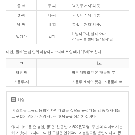
둘-째
두-째
‘제2, 두 개째’의 뜻.
셋-째
세-째
‘제3, 세 개째’의 뜻.
넷-째
네-째
‘제4, 네 개째’의 뜻.
1. 빌려주다, 빌려 오다.
빌리다
빌다
2. ‘용서를 빌다’는 ‘빌다’임.
다만, ‘둘째’는 십 단위 이상의 서수사에 쓰일 때에 ‘두째’로 한다.
ㄱ
ㄴ
비고
열두-째
열두 개째의 뜻은 ‘열둘째’로.
스물두-째
스물두 개째의 뜻은 ‘스물둘째’로.
해설
이 조항은 그동안 용법의 차이가 있는 것으로 규정해 온 것 중 현재에는
그 구별의 의의가 거의 사라진 항목들을 정리한 것이다.
① 과거에 ‘돌’은 생일, ‘돐’은 ‘한글 반포 500돐’처럼 ‘주년’의 의미로 세분
해 써 왔다. 그러나 그러한 구별은 인위적이고 불필요할 뿐만 아니라 ‘돐