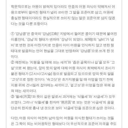
학문적으로는 어원이 밝혀져 있더라도 언중의 어원 의식이 약해져서 어
원으로부터 멀어진 형태가 널리 쓰이면 그 말을 표준어로 삼고, 어원에
충실한 형태이더라도 현실적으로 쓰이지 않는 말은 표준어로 삼지 않겠
다는 것을 다룬 조항이다.
① ‘강낭콩’은 중국의 ‘강남(江南)’ 지방에서 들여온 콩이기 때문에 붙여진
이름인데, ‘강남’의 형태가 변하여 ‘강낭’이 되었다. 제9항의 ‘남비’가 ‘냄
비’로 변한 것과 마찬가지로 언중이 이미 어원을 인식하지 않고 변한 형
태대로 발음하는 언어 현실을 그대로 반영하여 ‘강낭콩’으로 쓰게 한 것
이다.
② 예전에는 ‘지붕을 일 때에 쓰는 새끼’와 ‘좁은 골목이나 길’을 모두 ‘고
샅’으로 써 왔는데, 앞의 뜻의 말에 대해 어원 의식이 희박해져서 조사가
붙은 형태가 [고사시/고사슬] 등으로 발음되고 있으므로 앞의 뜻의 말을
‘고삿’으로 정한 것이다. ‘속고삿’은 초가지붕을 일 때 이엉을 얹기 전에
지붕 위에 건너질러 잡아매는 새끼이고, ‘겉고삿’은 이엉을 얹은 위에 걸
쳐 매는 새끼이다.
③ ‘월세(月貰)’와 뜻이 같은 말로서 과거에는 ‘삭월세’와 ‘사글세’가 모두
쓰였다. 그러나 ‘삭월세’를 한자어 ‘朔月貰’로 보는 것은 ‘사글세’의 음을
단순히 한자로 흉내 낸 것으로 보아 ‘사글세’만을 표준으로 삼은 것이다.
다만, 어원 의식이 여전히 남아 있어 어원을 의식한 형태가 쓰이는 것들
은 그 짝이 되는 비어원적인 형태보다 더 우선적으로 표준어 자격을 주도