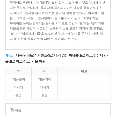
목적어로 취한다. 반면 ‘떨다’는 달려 있거나 붙어 있는 것을 쳐서 떼어 낸
다는 뜻으로, ‘먼지, 재’ 등과 같이 떨어져 나가는 대상을 목적어로 취한
다. 따라서 ‘먼지를 떨기 위해 옷을 털다’와 같이 쓸 수 있다. 이러한 쓰임
을 고려하면 ‘재떨이, 먼지떨이’가 올바른 표기가 된다. 그러나 ‘재물’이
목적어로 쓰이는 경우에는 유사한 의미로도 쓰인다. ‘털다’는 ‘남이 가진
재물을 몽땅 빼앗거나 그것이 보관된 장소를 모조리 뒤지어 훔치다’를,
‘떨다’는 ‘남에게서 재물을 모조리 훔치거나 빼앗다’를 뜻한다. 다만, ‘먹
다’와 결합해 합성어로 쓸 때에는 ‘털어먹다’로 쓴다.
제4항
다음 단어들은 거센소리로 나지 않는 형태를 표준어로 삼는다.(ㄱ
을 표준어로 삼고, ㄴ을 버림.)
ㄱ
ㄴ
비고
가을-갈이
가을-카리
거시기
거시키
분침
푼침
해설