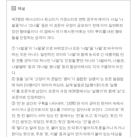
해설
제3항은 예사소리나 된소리가 거센소리로 변한 경우의 예이다. 사실 ‘나
팔꽃’이나 ‘끄나풀’ 등은 이 표준어 규정이 공표되기 전에 이미 일반화되
었던 형태들이다. 이 점에서 여기 예시한 어휘는 이미 뿌리를 내린 형태
들을 인정하는 성격이 크다.
① ‘나발꽃’이 ‘나팔꽃’으로 바뀌었으나 모든 ‘나발’을 ‘나팔’로 바꾸어야
하는 것은 아니다. 일반적인 의미의 ‘나팔’과 함께 놋쇠로 긴 대롱처럼 만
든 전통 관악기의 하나인 ‘나발’도 인정될 뿐만 아니라 ‘나팔바지, 나팔관,
나팔벌레’ 등과 ‘개나발, 병나발’ 등의 합성어에서도 각각 구별되어 쓰인
다.
② 동물 ‘삵’과 ‘고양이’의 준말인 ‘괭이’가 결합한 ‘삵괭이’는 표준 발음법
에 따라 [삭꽹이]가 되어야 하는데, 실제 발음은 [살쾡이]이므로 ‘살쾡
이’를 표준어로 삼았다. 표준어 규정 제26항에서는 ‘살쾡이’와 함께 ‘삵’도
표준어로 인정하였다.
③ ‘칸’은 공간의 구획을 나타내며, ‘간(間)’은 이미 굳어진 한자어 속에서
쓰이거나 공간으로서의 장소를 가리키는 접미사로 쓰인다. 그러므로 ‘위
칸, 한 칸 벌리다, 비어 있는 칸’ 등에서는 ‘칸’을 쓰고 ‘초가삼간, 뒷간, 마
구간, 방앗간, 외양간, 푸줏간, 헛간’ 등에서는 ‘간’을 쓴다.
④ ‘털다’는 달려 있는 것, 붙어 있는 것 따위가 떨어지게 흔들거나 치거나
한다는 뜻으로, 주로 ‘옷, 이불’ 등과 같이 먼지 따위가 붙어 있는 대상을