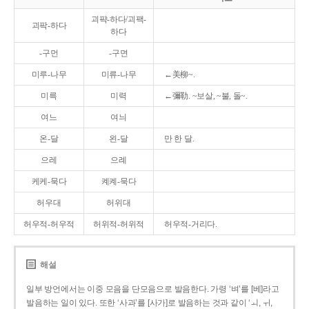
괴퍅-하다/괴팩-
괴팍-하다
하다
-구먼
-구면
미루-나무
미류-나무
←美柳~.
미륵
미력
←彌勒. ~보살, ~불, 돌~.
여느
여늬
온-달
왼-달
만 한 달.
으레
으례
케케-묵다
켸켸-묵다
허우대
허위대
허우적-허우적
허위적-허위적
허우적-거리다.
해설
일부 방언에서는 이중 모음을 단모음으로 발음한다. 가령 ‘벼’를 [베]라고
발음하는 일이 있다. 또한 ‘사과’를 [사가]로 발음하는 것과 같이 ‘ㅚ, ㅟ,