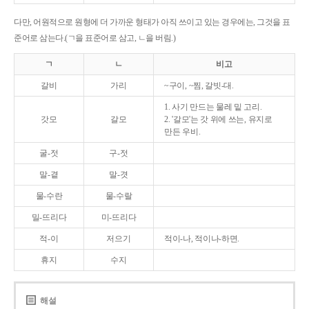
다만, 어원적으로 원형에 더 가까운 형태가 아직 쓰이고 있는 경우에는, 그것을 표
준어로 삼는다.(ㄱ을 표준어로 삼고, ㄴ을 버림.)
ㄱ
ㄴ
비고
갈비
가리
~구이, ~찜, 갈빗-대.
1. 사기 만드는 물레 밑 고리.
갓모
갈모
2. '갈모'는 갓 위에 쓰는, 유지로
만든 우비.
굴-젓
구-젓
말-곁
말-겻
물-수란
물-수랄
밀-뜨리다
미-뜨리다
적-이
저으기
적이-나, 적이나-하면.
휴지
수지
해설