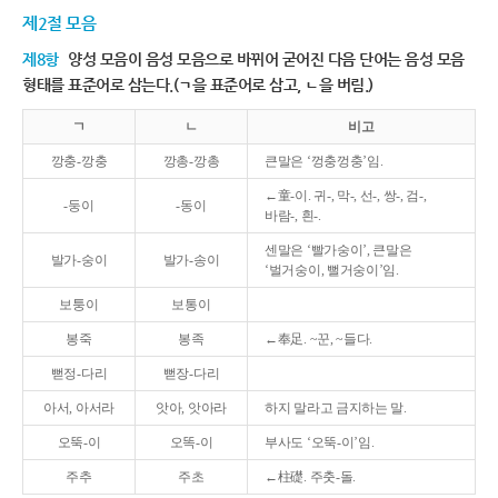
제2절 모음
제8항
양성 모음이 음성 모음으로 바뀌어 굳어진 다음 단어는 음성 모음
형태를 표준어로 삼는다.(ㄱ을 표준어로 삼고, ㄴ을 버림.)
ㄱ
ㄴ
비고
깡충-깡충
깡총-깡총
큰말은 ‘껑충껑충’임.
←童-이. 귀-, 막-, 선-, 쌍-, 검-,
-둥이
-동이
바람-, 흰-.
센말은 ‘빨가숭이’, 큰말은
발가-숭이
발가-송이
‘벌거숭이, 뻘거숭이’임.
보퉁이
보통이
봉죽
봉족
←奉足. ~꾼, ~들다.
뻗정-다리
뻗장-다리
아서, 아서라
앗아, 앗아라
하지 말라고 금지하는 말.
오뚝-이
오똑-이
부사도 ‘오뚝-이’임.
주추
주초
←柱礎. 주춧-돌.