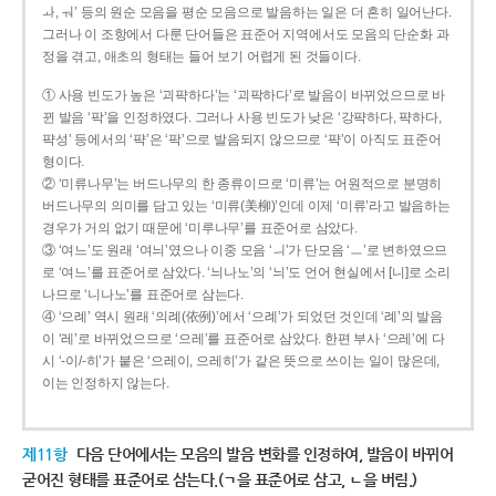
ㅘ, ㅝ’ 등의 원순 모음을 평순 모음으로 발음하는 일은 더 흔히 일어난다.
그러나 이 조항에서 다룬 단어들은 표준어 지역에서도 모음의 단순화 과
정을 겪고, 애초의 형태는 들어 보기 어렵게 된 것들이다.
① 사용 빈도가 높은 ‘괴퍅하다’는 ‘괴팍하다’로 발음이 바뀌었으므로 바
뀐 발음 ‘팍’을 인정하였다. 그러나 사용 빈도가 낮은 ‘강퍅하다, 퍅하다,
퍅성’ 등에서의 ‘퍅’은 ‘팍’으로 발음되지 않으므로 ‘퍅’이 아직도 표준어
형이다.
② ‘미류나무’는 버드나무의 한 종류이므로 ‘미류’는 어원적으로 분명히
버드나무의 의미를 담고 있는 ‘미류(美柳)’인데 이제 ‘미류’라고 발음하는
경우가 거의 없기 때문에 ‘미루나무’를 표준어로 삼았다.
③ ‘여느’도 원래 ‘여늬’였으나 이중 모음 ‘ㅢ’가 단모음 ‘ㅡ’로 변하였으므
로 ‘여느’를 표준어로 삼았다. ‘늬나노’의 ‘늬’도 언어 현실에서 [니]로 소리
나므로 ‘니나노’를 표준어로 삼는다.
④ ‘으례’ 역시 원래 ‘의례(依例)’에서 ‘으례’가 되었던 것인데 ‘례’의 발음
이 ‘레’로 바뀌었으므로 ‘으레’를 표준어로 삼았다. 한편 부사 ‘으레’에 다
시 ‘-이/-히’가 붙은 ‘으레이, 으레히’가 같은 뜻으로 쓰이는 일이 많은데,
이는 인정하지 않는다.
제11항
다음 단어에서는 모음의 발음 변화를 인정하여, 발음이 바뀌어
굳어진 형태를 표준어로 삼는다.(ㄱ을 표준어로 삼고, ㄴ을 버림.)