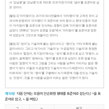
서 ‘강남콩’을 ‘강낭콩’으로 처리한 것과 마찬가지로 ‘냄비’를 표준어로 삼
은 것이다.
[붙임 1] ‘아지랑이’는 과거의 대사전들에서 ‘아지랭이’로 고쳐진 것이 교
과서에 반영되어 ‘아지랭이’가 표준어로 쓰여 왔으나, 현대 언중의 직관
이 ‘아지랑이’를 표준으로 인식하는 경향이 강해 ‘아지랑이’를 표준어로
삼았다. 1936년 “조선어 표준말 모음”에서 ‘아지랑이’를 표준어로 정한
바 있었는데 그것으로 되돌아간 것이다.
[붙임 2] ‘-장이’는 기술자에 붙는 접미사이고 ‘-쟁이’는 기타 어휘에 붙는
접미사이다. 그리고 여기서의 ‘기술자’는 ‘수공업적인 기술자’로 한정한
다. 따라서 ‘칠장이, 유기장이’에서는 ‘-장이’를 표준으로 삼고 ‘멋쟁이, 소
금쟁이, 골목쟁이’ 등에서는 ‘-쟁이’를 표준으로 삼았다. 또한 점을 치는
사람은 ‘점쟁이’가 되고 그림을 그리는 사람을 낮추어 가리키는 말은 ‘환
쟁이’가 된다. 이들은 수공업적인 기술자가 아니기 때문이다. 이처럼 의
미에 따라 ‘-장이’와 ‘-쟁이’를 구별해서 쓰기 때문에 갓을 만드는 기술자
는 ‘갓장이’, 갓을 쓴 사람을 낮잡아 이르는 말은 ‘갓쟁이’가 된다.
제10항
다음 단어는 모음이 단순화한 형태를 표준어로 삼는다.(ㄱ을 표
준어로 삼고, ㄴ을 버림.)
ㄱ
ㄴ
비고