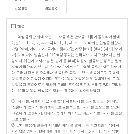
발목쟁이
발목장이
해설
‘ㅣ’ 역행 동화란 뒤에 오는 ‘ㅣ’ 모음 혹은 반모음 ‘ㅣ[j]’에 동화되어 앞에
있는 ‘ㅏ, ㅓ, ㅗ, ㅜ, ㅡ’가 각각 ‘ㅐ, ㅔ, ㅚ, ㅟ, ㅣ’로 바뀌는 현상을 말한다.
가령, ‘아비, 어미, 고기, 죽이다, 끓이다’는 자주 [애비], [에미], [괴기], [쥐기
다], [끼리다]로 발음된다. ‘ㅣ’ 역행 동화는 전국적으로 자주 일어나는 현
상이다. 체언에 조사가 붙은 ‘밥이’를 [배비]와 같이 발음하는 경우는 일부
지역에 국한되어 있으나, 한 단어 안에서는 ‘ㅣ’ 역행 동화가 자주 일어난
다. 그러나 대부분 주의해서 발음하면 피할 수 있는 발음이므로 그 동화
형을 표준어로 삼기 어렵다. 또한 이 동화 현상은 매우 광범위하여 그 동
화형을 다 표준어로 인정하면 오히려 혼란을 일으킬 우려도 있다. 그리하
여 ‘ㅣ’ 역행 동화 현상을 인정하는 표준어는 최소화하였다.
① ‘-나기’는, 서울에서 났다는 뜻의 ‘서울나기’는 그대로 쓰임 직하지만
‘신출나기, 풋나기’는 어색하므로 일률적으로 ‘-내기’를 표준으로 삼았다.
‘여간내기, 보통내기, 새내기’ 등의 어휘에서도 마찬가지로 ‘-내기’를 표준
으로 삼는다.
② ‘남비’는 종래 일본어 ‘나베[鍋]’에서 온 말이라 하여 원형을 의식해서
처리했던 것이나, 현대에는 어원 의식이 거의 사라졌다. 따라서 제5항에