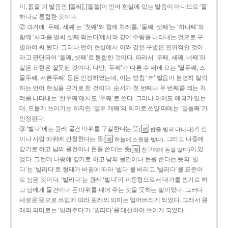
이, 돐을’의 발음인 [돌씨], [돌쓸]이 언어 현실에 있는 발음이 아니므로 ‘돌’
하나로 통합한 것이다.
② 과거에 ‘두째, 세째’는 ‘첫째’와 함께 차례를, ‘둘째, 셋째’는 ‘하나째’와
함께 ‘사과를 벌써 셋째 먹는다’에서와 같이 수량을 나타내는 것으로 구
별하여 써 왔다. 그러나 언어 현실에서 이와 같은 구별은 인위적인 것이
라고 판단되어 ‘둘째, 셋째’로 통합한 것이다. 따라서 ‘두째, 세째, 네째’와
같은 표현은 잘못된 것이다. 다만, ‘두째’가 다른 수 뒤에 오는 ‘열두째, 스
물두째, 서른두째’ 등은 인정하였는데, 이는 받침 ‘ㄹ’ 발음이 분명히 탈락
하는 언어 현실을 근거로 한 것이다. 순서가 첫 번째나 두 번째쯤 되는 차
례를 나타내는 ‘한두째’에서도 ‘두째’로 쓴다. 그러나 이에도 예외가 있는
데, 드물게 쓰이기는 하지만 ‘열두 개째’의 의미로 쓰일 때에는 ‘열둘째’가
인정된다.
③ ‘빌다’에는 원래 물건 따위를 구걸한다는 뜻
과 신
(
밥을 빌러 다니다)
예
이나 사람 따위에 간청한다는 뜻
, 그리고 나중에
(
하늘에 소원을 빌다)
예
갚기로 하고 남의 물건이나 돈을 쓴다는 뜻
이 있
(
친구에게 돈을 빌다)
예
었다. 그런데 나중에 갚기로 하고 남의 물건이나 돈을 쓴다는 뜻의 ‘빌
다’는 ‘빌리다’로 형태가 바뀜에 따라 ‘빌다’를 버리고 ‘빌리다’를 표준어
로 삼은 것이다. ‘빌리다’는 원래 ‘빌다’의 피동형으로서 대가를 받기로 하
고 남에게 물건이나 돈 따위를 내어 주는 것을 뜻하는 말이었다. 그러나
새로운 뜻으로 쓰임에 따라 원래의 의미는 잃어버리게 되었다. 그래서 원
래의 의미로는 ‘빌려주다’가 ‘빌리다’를 대신하여 쓰이게 되었다.