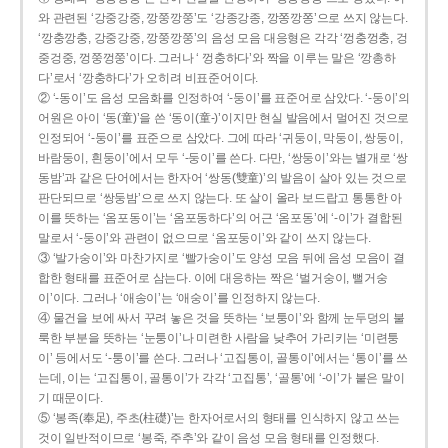
와 관련된 ‘강중강중, 깡쭝깡쭝’도 ‘강종강종, 깡쫑깡쫑’으로 쓰지 않는다.
‘깡충깡충, 강중강중, 깡쭝깡쭝’의 음성 모음 대응형은 각각 ‘껑충껑충, 겅
중겅중, 껑쭝껑쭝’이다. 그러나 ‘ 껑충하다’와 짝을 이루는 말은 ‘깡총하
다’로서 ‘깡충하다’가 오히려 비표준어이다.
② ‘-동이’도 음성 모음화를 인정하여 ‘-둥이’를 표준어로 삼았다. ‘-둥이’의
어원은 아이 ‘동(童)’을 쓴 ‘동이(童-)’이지만 현실 발음에서 멀어진 것으로
인정되어 ‘-둥이’를 표준으로 삼았다. 그에 따라 ‘귀둥이, 막둥이, 쌍둥이,
바람둥이, 흰둥이’에서 모두 ‘-둥이’를 쓴다. 다만, ‘쌍둥이’와는 별개로 ‘쌍
동밤’과 같은 단어에서는 한자어 ‘쌍동(雙童)’의 발음이 살아 있는 것으로
판단되므로 ‘쌍둥밤’으로 쓰지 않는다. 또 살이 올라 보드랍고 통통한 아
이를 뜻하는 ‘옴포동이’는 ‘옴포동하다’의 어근 ‘옴포동’에 ‘-이’가 결합된
말로서 ‘-둥이’와 관련이 없으므로 ‘옴포둥이’와 같이 쓰지 않는다.
③ ‘발가숭이’와 마찬가지로 ‘빨가숭이’도 양성 모음 뒤에 음성 모음이 결
합한 형태를 표준어로 삼는다. 이에 대응하는 짝은 ‘벌거숭이, 뻘거숭
이’이다. 그러나 ‘애송이’는 ‘애숭이’를 인정하지 않는다.
④ 물건을 보에 싸서 꾸려 놓은 것을 뜻하는 ‘보퉁이’와 함께 눈두덩의 불
룩한 부분을 뜻하는 ‘눈퉁이’나 미련한 사람을 낮추어 가리키는 ‘미련퉁
이’ 등에서도 ‘-퉁이’를 쓴다. 그러나 ‘고집통이, 골통이’에서는 ‘통이’를 쓰
는데, 이는 ‘고집통이, 골통이’가 각각 ‘고집통’, ‘골통’에 ‘-이’가 붙은 말이
기 때문이다.
⑤ ‘봉족(奉足), 주초(柱礎)’는 한자어로서의 형태를 인식하지 않고 쓰는
것이 일반적이므로 ‘봉죽, 주추’와 같이 음성 모음 형태를 인정했다.