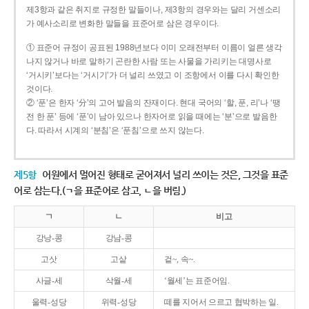
제3항과 같은 취지로 규정한 말들이나, 제3항의 경우와는 달리 거센소리
가 예사소리로 변화한 말들을 표준어로 삼은 경우이다.
① 표준어 규정이 공표된 1988년보다 이미 오래전부터 이름이 얼른 생각
나지 않거나 바로 말하기 곤란한 사람 또는 사물을 가리키는 대명사로
‘거시키’보다는 ‘거시기’가 더 널리 쓰였고 이 조항에서 이를 다시 확인한
것이다.
② ‘푼’은 한자 ‘分’의 고어 발음의 잔재이다. 현대 국어의 ‘할, 푼, 리’나 ‘땡
전 한 푼’ 등에 ‘푼’이 남아 있으나 한자어로 읽을 때에는 ‘분’으로 발음한
다. 따라서 시계의 ‘분침’은 ‘푼침’으로 쓰지 않는다.
제5항
어원에서 멀어진 형태로 굳어져서 널리 쓰이는 것은, 그것을 표준
어로 삼는다.(ㄱ을 표준어로 삼고, ㄴ을 버림.)
ㄱ
ㄴ
비고
강낭-콩
강남-콩
고삿
고샅
겉~, 속~.
사글-세
삭월-세
‘월세’는 표준어임.
울력-성당
위력-성당
떼를 지어서 으르고 협박하는 일.