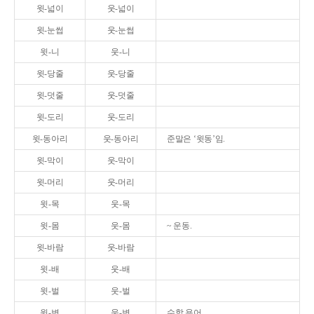
윗-넓이
웃-넓이
윗-눈썹
웃-눈썹
윗-니
웃-니
윗-당줄
웃-당줄
윗-덧줄
웃-덧줄
윗-도리
웃-도리
윗-동아리
웃-동아리
준말은 ‘윗동’임.
윗-막이
웃-막이
윗-머리
웃-머리
윗-목
웃-목
윗-몸
웃-몸
~ 운동.
윗-바람
웃-바람
윗-배
웃-배
윗-벌
웃-벌
윗-변
웃-변
수학 용어.