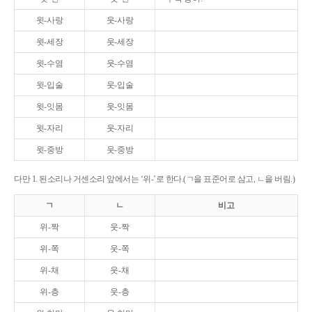
윗-사랑
웃-사랑
윗-세장
웃-세장
윗-수염
웃-수염
윗-입술
웃-입술
윗-잇몸
웃-잇몸
윗-자리
웃-자리
윗-중방
웃-중방
다만 1. 된소리나 거센소리 앞에서는 ‘위-’로 한다.(ㄱ을 표준어로 삼고, ㄴ을 버림.)
ㄱ
ㄴ
비고
위-짝
웃-짝
위-쪽
웃-쪽
위-채
웃-채
위-층
웃-층