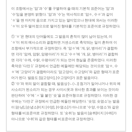
이 조항에서는 ‘암’과 ‘수’를 구별하여 쓸 때의 기본적 표준어는 ‘암’과
‘수’임을 분명히 밝혔다. ‘암’과 ‘수’는 역사적으로 ‘암ㅎ, 수ㅎ’과 같이
‘ㅎ’을 맨 마지막 음으로 가지고 있는 말이었으나 현대에 와서는 이러한
‘ㅎ’이 모두 떨어졌으므로 떨어진 형태를 기본적인 표준어로 규정하였다.
① ‘ㅎ’은 현대의 단어들에도 그 발음의 흔적이 많이 남아 있는데, 이
‘ㅎ’이 뒤의 예사소리와 결합하면 거센소리로 축약되는 일이 흔하여 이
조항에서 부가적으로 규정하였다. 즉 ‘암ㅎ’에 ‘개, 닭, 병아리’가 결합하
면 각각 ‘암캐, 암탉, 암평아리’가 되고 ‘수ㅎ’에 ‘개, 닭, 병아리’가 결합하
면 각각 ‘수캐, 수탉, 수평아리’가 되는 언어 현실을 존중하였다. 이러한
축약은 ‘다만 1’ 규정에서 언급한 예들에만 해당되는 것이므로 ‘암ㅎ, 수
ㅎ’에 ‘고양이’가 결합하더라도 ‘암고양이, 수고양이’와 같은 형태가 표준
어가 된다. 발음도 [암고양이], [수고양이]가 표준 발음이다.
② ‘수’와 뒤의 말이 결합할 때, 발음상 [ㄴ(ㄴ)] 첨가가 일어나거나 뒤의 예
사소리가 된소리가 되는 경우 사이시옷과 유사한 효과를 보이는 것이라
판단하여 ‘수’에 ‘ㅅ’을 붙인 ‘숫’을 표준어형으로 규정하였다. 이러한 경
우에는 ‘다만 2’ 규정에서 언급한 예들만 해당한다. ‘숫양, 숫염소’는 발음
이 [순냥], [순념소]이지 [수양], [수염소]가 아니므로 ‘수양, 수염소’와 같은
형태를 비표준어로 규정하였다. 또 ‘숫쥐’는 발음이 [숟쮜]이지 [수쥐]가
아니므로 ‘수쥐’와 같은 형태를 비표준어로 규정하였다.