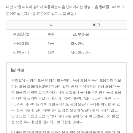
다만, 어원 의식이 강하게 작용하는 다음 단어에서는 양성 모음 형태를 그대로 표
준어로 삼는다.(ㄱ을 표준어로 삼고, ㄴ을 버림.)
ㄱ
ㄴ
비고
부조(扶助)
부주
~금, 부좃-술.
사돈(査頓)
사둔
밭~, 안~.
삼촌(三寸)
삼춘
시~, 외~, 처~.
해설
우리말에는 양성 모음은 양성 모음끼리, 음성 모음은 음성 모음끼리 어울
리는 모음 조화(母音調和) 현상이 있다. 중세 국어에서는 양성 모음과 음
성 모음의 세력이 크게 차이가 나지 않았으나 근대를 거치면서 음성 모음
의 세력이 급격히 커졌다. 예컨대 ‘ 막-아, 좁-아’, ‘접-어, 굽-어, 재-어, 세-
어, 괴-어, 쥐-어’ 등의 어미 활용에서도 음성 모음의 우세를 확인할 수 있
다. 심지어는 한 단어 내부에서도 양성 모음이 일관되게 나타나지 않고
양성 모음과 음성 모음이 섞여 나타나는 일이 많다. 이 조항은 그러한 음
성 모음 우세 현상을 명시적으로 규정한 것이다.
① 종래의 ‘깡총깡총’은 언어 현실을 반영하여 ‘깡충깡충’으로 정했다. 이