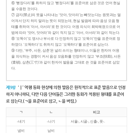
⑥ ‘뻗장다리’를 취하지 않고 ‘뻗정다리’를 표준어로 삼은 것은 언어 현실
을 수용한 것이다.
⑦ 금지(禁止)의 뜻을 나타내는 ‘앗아, 앗아라’는 빼앗는다는 원뜻과는 멀
어져서 단지 하지 말라는 뜻이 되었는데, 현실 발음에 따라 음성 모음 형
태를 취하여 ‘아서, 아서라’로 한 것이다. 어원 의식이 희박해졌으므로 어
법에 따라 ‘앗어, 앗어라’와 같이 적지 않고 ‘아서, 아서라’와 같이 적는다.
⑧ ‘오똑이’도 명사나 부사로 다 인정하지 않고 ‘오뚝이’만을 표준어로 정
하였다. ‘오똑하다’도 취하지 않고 ‘오뚝하다’를 표준어로 삼는다.
⑨ 다만, ‘부주, 사둔, 삼춘’은 널리 쓰이는 형태이나, 이들은 한자어 어원
을 의식하는 경향이 커서 음성 모음화를 인정하지 않고 ‘부조(扶助), 사돈
(査頓), 삼촌(三寸)’과 같이 한자어 발음을 그대로 쓴 것을 표준어로 삼았
다.
제9항
‘ㅣ’ 역행 동화 현상에 의한 발음은 원칙적으로 표준 발음으로 인정
하지 아니하되, 다만 다음 단어들은 그러한 동화가 적용된 형태를 표준어
로 삼는다.(ㄱ을 표준어로 삼고, ㄴ을 버림.)
ㄱ
ㄴ
비고
-내기
-나기
서울-, 시골-, 신출-, 풋-.
냄비
남비