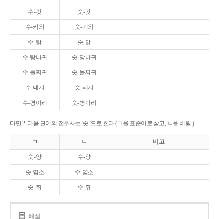
수-컷
숫-것
수-키와
숫-기와
수-탉
숫-닭
수-탕나귀
숫-당나귀
수-톨쩌귀
숫-돌쩌귀
수-퇘지
숫-돼지
수-평아리
숫-병아리
다만 2. 다음 단어의 접두사는 '숫-'으로 한다.(ㄱ을 표준어로 삼고, ㄴ을 버림.)
ㄱ
ㄴ
비고
숫-양
수-양
숫-염소
수-염소
숫-쥐
수-쥐
해설