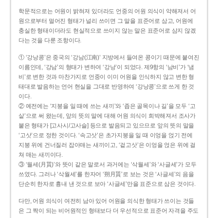
학문적으로는 어원이 밝혀져 있더라도 언중의 어원 의식이 약해져서 어
원으로부터 멀어진 형태가 널리 쓰이면 그 말을 표준어로 삼고, 어원에
충실한 형태이더라도 현실적으로 쓰이지 않는 말은 표준어로 삼지 않겠
다는 것을 다룬 조항이다.
① ‘강낭콩’은 중국의 ‘강남(江南)’ 지방에서 들여온 콩이기 때문에 붙여진
이름인데, ‘강남’의 형태가 변하여 ‘강낭’이 되었다. 제9항의 ‘남비’가 ‘냄
비’로 변한 것과 마찬가지로 언중이 이미 어원을 인식하지 않고 변한 형
태대로 발음하는 언어 현실을 그대로 반영하여 ‘강낭콩’으로 쓰게 한 것
이다.
② 예전에는 ‘지붕을 일 때에 쓰는 새끼’와 ‘좁은 골목이나 길’을 모두 ‘고
샅’으로 써 왔는데, 앞의 뜻의 말에 대해 어원 의식이 희박해져서 조사가
붙은 형태가 [고사시/고사슬] 등으로 발음되고 있으므로 앞의 뜻의 말을
‘고삿’으로 정한 것이다. ‘속고삿’은 초가지붕을 일 때 이엉을 얹기 전에
지붕 위에 건너질러 잡아매는 새끼이고, ‘겉고삿’은 이엉을 얹은 위에 걸
쳐 매는 새끼이다.
③ ‘월세(月貰)’와 뜻이 같은 말로서 과거에는 ‘삭월세’와 ‘사글세’가 모두
쓰였다. 그러나 ‘삭월세’를 한자어 ‘朔月貰’로 보는 것은 ‘사글세’의 음을
단순히 한자로 흉내 낸 것으로 보아 ‘사글세’만을 표준으로 삼은 것이다.
다만, 어원 의식이 여전히 남아 있어 어원을 의식한 형태가 쓰이는 것들
은 그 짝이 되는 비어원적인 형태보다 더 우선적으로 표준어 자격을 주도