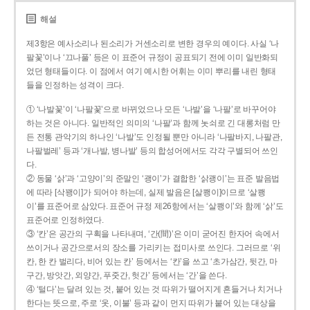
해설
제3항은 예사소리나 된소리가 거센소리로 변한 경우의 예이다. 사실 ‘나
팔꽃’이나 ‘끄나풀’ 등은 이 표준어 규정이 공표되기 전에 이미 일반화되
었던 형태들이다. 이 점에서 여기 예시한 어휘는 이미 뿌리를 내린 형태
들을 인정하는 성격이 크다.
① ‘나발꽃’이 ‘나팔꽃’으로 바뀌었으나 모든 ‘나발’을 ‘나팔’로 바꾸어야
하는 것은 아니다. 일반적인 의미의 ‘나팔’과 함께 놋쇠로 긴 대롱처럼 만
든 전통 관악기의 하나인 ‘나발’도 인정될 뿐만 아니라 ‘나팔바지, 나팔관,
나팔벌레’ 등과 ‘개나발, 병나발’ 등의 합성어에서도 각각 구별되어 쓰인
다.
② 동물 ‘삵’과 ‘고양이’의 준말인 ‘괭이’가 결합한 ‘삵괭이’는 표준 발음법
에 따라 [삭꽹이]가 되어야 하는데, 실제 발음은 [살쾡이]이므로 ‘살쾡
이’를 표준어로 삼았다. 표준어 규정 제26항에서는 ‘살쾡이’와 함께 ‘삵’도
표준어로 인정하였다.
③ ‘칸’은 공간의 구획을 나타내며, ‘간(間)’은 이미 굳어진 한자어 속에서
쓰이거나 공간으로서의 장소를 가리키는 접미사로 쓰인다. 그러므로 ‘위
칸, 한 칸 벌리다, 비어 있는 칸’ 등에서는 ‘칸’을 쓰고 ‘초가삼간, 뒷간, 마
구간, 방앗간, 외양간, 푸줏간, 헛간’ 등에서는 ‘간’을 쓴다.
④ ‘털다’는 달려 있는 것, 붙어 있는 것 따위가 떨어지게 흔들거나 치거나
한다는 뜻으로, 주로 ‘옷, 이불’ 등과 같이 먼지 따위가 붙어 있는 대상을