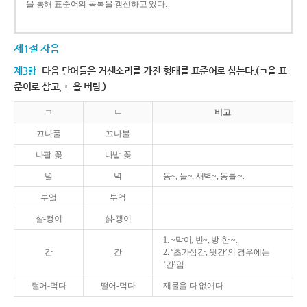
을 통해 표준어의 목록을 갱신하고 있다.
제1절 자음
제3항
다음 단어들은 거센소리를 가진 형태를 표준어로 삼는다.(ㄱ을 표
준어로 삼고, ㄴ을 버림.)
ㄱ
ㄴ
비고
끄나풀
끄나불
나팔-꽃
나발-꽃
녘
녁
동~, 들~, 새벽~, 동틀 ~.
부엌
부억
살-쾡이
삵-괭이
1. ~막이, 빈~, 방 한 ~.
칸
간
2. ‘초가삼간, 윗간’의 경우에는
‘간’임.
털어-먹다
떨어-먹다
재물을 다 없애다.