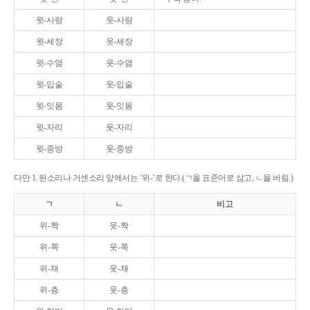
윗-사랑
웃-사랑
윗-세장
웃-세장
윗-수염
웃-수염
윗-입술
웃-입술
윗-잇몸
웃-잇몸
윗-자리
웃-자리
윗-중방
웃-중방
다만 1. 된소리나 거센소리 앞에서는 ‘위-’로 한다.(ㄱ을 표준어로 삼고, ㄴ을 버림.)
ㄱ
ㄴ
비고
위-짝
웃-짝
위-쪽
웃-쪽
위-채
웃-채
위-층
웃-층