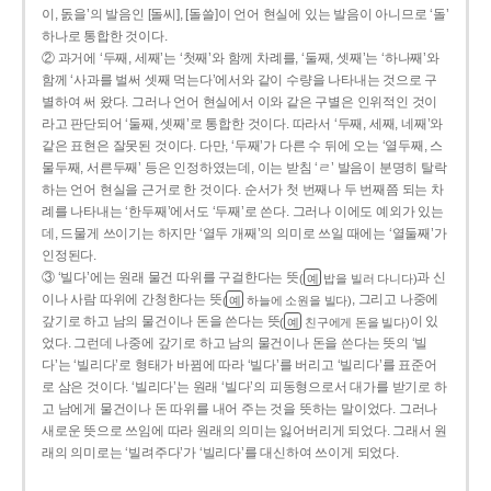
이, 돐을’의 발음인 [돌씨], [돌쓸]이 언어 현실에 있는 발음이 아니므로 ‘돌’
하나로 통합한 것이다.
② 과거에 ‘두째, 세째’는 ‘첫째’와 함께 차례를, ‘둘째, 셋째’는 ‘하나째’와
함께 ‘사과를 벌써 셋째 먹는다’에서와 같이 수량을 나타내는 것으로 구
별하여 써 왔다. 그러나 언어 현실에서 이와 같은 구별은 인위적인 것이
라고 판단되어 ‘둘째, 셋째’로 통합한 것이다. 따라서 ‘두째, 세째, 네째’와
같은 표현은 잘못된 것이다. 다만, ‘두째’가 다른 수 뒤에 오는 ‘열두째, 스
물두째, 서른두째’ 등은 인정하였는데, 이는 받침 ‘ㄹ’ 발음이 분명히 탈락
하는 언어 현실을 근거로 한 것이다. 순서가 첫 번째나 두 번째쯤 되는 차
례를 나타내는 ‘한두째’에서도 ‘두째’로 쓴다. 그러나 이에도 예외가 있는
데, 드물게 쓰이기는 하지만 ‘열두 개째’의 의미로 쓰일 때에는 ‘열둘째’가
인정된다.
③ ‘빌다’에는 원래 물건 따위를 구걸한다는 뜻
과 신
(
밥을 빌러 다니다)
예
이나 사람 따위에 간청한다는 뜻
, 그리고 나중에
(
하늘에 소원을 빌다)
예
갚기로 하고 남의 물건이나 돈을 쓴다는 뜻
이 있
(
친구에게 돈을 빌다)
예
었다. 그런데 나중에 갚기로 하고 남의 물건이나 돈을 쓴다는 뜻의 ‘빌
다’는 ‘빌리다’로 형태가 바뀜에 따라 ‘빌다’를 버리고 ‘빌리다’를 표준어
로 삼은 것이다. ‘빌리다’는 원래 ‘빌다’의 피동형으로서 대가를 받기로 하
고 남에게 물건이나 돈 따위를 내어 주는 것을 뜻하는 말이었다. 그러나
새로운 뜻으로 쓰임에 따라 원래의 의미는 잃어버리게 되었다. 그래서 원
래의 의미로는 ‘빌려주다’가 ‘빌리다’를 대신하여 쓰이게 되었다.