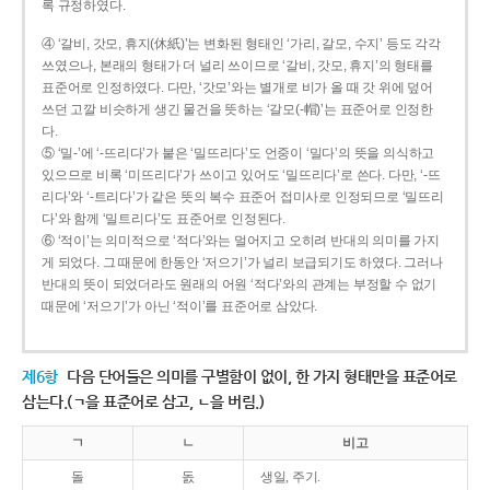
록 규정하였다.
④ ‘갈비, 갓모, 휴지(休紙)’는 변화된 형태인 ‘가리, 갈모, 수지’ 등도 각각
쓰였으나, 본래의 형태가 더 널리 쓰이므로 ‘갈비, 갓모, 휴지’의 형태를
표준어로 인정하였다. 다만, ‘갓모’와는 별개로 비가 올 때 갓 위에 덮어
쓰던 고깔 비슷하게 생긴 물건을 뜻하는 ‘갈모(-帽)’는 표준어로 인정한
다.
⑤ ‘밀-’에 ‘-뜨리다’가 붙은 ‘밀뜨리다’도 언중이 ‘밀다’의 뜻을 의식하고
있으므로 비록 ‘미뜨리다’가 쓰이고 있어도 ‘밀뜨리다’로 쓴다. 다만, ‘-뜨
리다’와 ‘-트리다’가 같은 뜻의 복수 표준어 접미사로 인정되므로 ‘밀뜨리
다’와 함께 ‘밀트리다’도 표준어로 인정된다.
⑥ ‘적이’는 의미적으로 ‘적다’와는 멀어지고 오히려 반대의 의미를 가지
게 되었다. 그 때문에 한동안 ‘저으기’가 널리 보급되기도 하였다. 그러나
반대의 뜻이 되었더라도 원래의 어원 ‘적다’와의 관계는 부정할 수 없기
때문에 ‘저으기’가 아닌 ‘적이’를 표준어로 삼았다.
제6항
다음 단어들은 의미를 구별함이 없이, 한 가지 형태만을 표준어로
삼는다.(ㄱ을 표준어로 삼고, ㄴ을 버림.)
ㄱ
ㄴ
비고
돌
돐
생일, 주기.