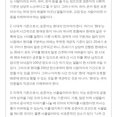
는 사람이라도 비어, 속어, 은어 등을 쓸 수는 있으므로 표준어의 사회적
기준은 상당히 느슨하다고 할 수 있다. 그러나 비어, 속어, 은어 등은 표준
어이기는 하되 언어 예절에 어긋난 말들이므로, 교양 있는 사람이라면 사
용을 자제하여야 하는 말들이다.
2. 시대적 기준으로서, 표준어는 현대의 언어여야 한다. 여기서 ‘현대’는
단순히 시간적으로 현재란 뜻이 아니라 역사적 흐름에서 현재와 같은 구
획에 있는 시대를 말한다. 다른 사회적, 경제적 시대 구분과는 달리 언어
사용에서 현대를 구분하는 데에는 뚜렷한 객관적 기준이 없다. 20세기 초
의 구어가 현대의 말로 간주되곤 하나, 21세기가 상당히 진행된 현재로서
는 20세기 초의 구어를 현대의 말로 간주하기에 어려움이 있다. 한 시대
에 최대 4세대가 공존할 수 있으므로 세대 간 시간 차를 30년 남짓으로
잡으면 넉넉잡아 100년 정도의 시간 차가 있는 말들이 한 시대에 쓰일 수
있다. 그러므로 현대를 100년 전으로부터 현재 시점까지의 기간으로 규
정할 수도 있을 것이다. 그러나 이러한 시간 인식은 ‘현대’ 개념의 모호함
때문에 편의상 행할 수 있는 것일 뿐 객관적인 것은 아니다. ‘현대’는 국어
언중들의 직관으로 이해하여야 한다.
3. 지역적 기준으로서, 표준어는 서울말이어야 한다. 이는 표준어의 공용
어적 성격을 가장 크게 드러내 주는 기준이다. 가령, 많은 지역 사람들이
모여서 공식적인 이야기를 나눌 때 각자의 지역어를 사용한다면 의사소
통이 어려워질 수 있는데, 이를 방지하기 위해 표준어의 조건으로 서울말
을 제시한 것이다. 물론 서울말이라도 비표준적인 요소가 있다. “나두 간