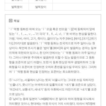
발목쟁이
발목장이
해설
‘ㅣ’ 역행 동화란 뒤에 오는 ‘ㅣ’ 모음 혹은 반모음 ‘ㅣ[j]’에 동화되어 앞에
있는 ‘ㅏ, ㅓ, ㅗ, ㅜ, ㅡ’가 각각 ‘ㅐ, ㅔ, ㅚ, ㅟ, ㅣ’로 바뀌는 현상을 말한다.
가령, ‘아비, 어미, 고기, 죽이다, 끓이다’는 자주 [애비], [에미], [괴기], [쥐기
다], [끼리다]로 발음된다. ‘ㅣ’ 역행 동화는 전국적으로 자주 일어나는 현
상이다. 체언에 조사가 붙은 ‘밥이’를 [배비]와 같이 발음하는 경우는 일부
지역에 국한되어 있으나, 한 단어 안에서는 ‘ㅣ’ 역행 동화가 자주 일어난
다. 그러나 대부분 주의해서 발음하면 피할 수 있는 발음이므로 그 동화
형을 표준어로 삼기 어렵다. 또한 이 동화 현상은 매우 광범위하여 그 동
화형을 다 표준어로 인정하면 오히려 혼란을 일으킬 우려도 있다. 그리하
여 ‘ㅣ’ 역행 동화 현상을 인정하는 표준어는 최소화하였다.
① ‘-나기’는, 서울에서 났다는 뜻의 ‘서울나기’는 그대로 쓰임 직하지만
‘신출나기, 풋나기’는 어색하므로 일률적으로 ‘-내기’를 표준으로 삼았다.
‘여간내기, 보통내기, 새내기’ 등의 어휘에서도 마찬가지로 ‘-내기’를 표준
으로 삼는다.
② ‘남비’는 종래 일본어 ‘나베[鍋]’에서 온 말이라 하여 원형을 의식해서
처리했던 것이나, 현대에는 어원 의식이 거의 사라졌다. 따라서 제5항에