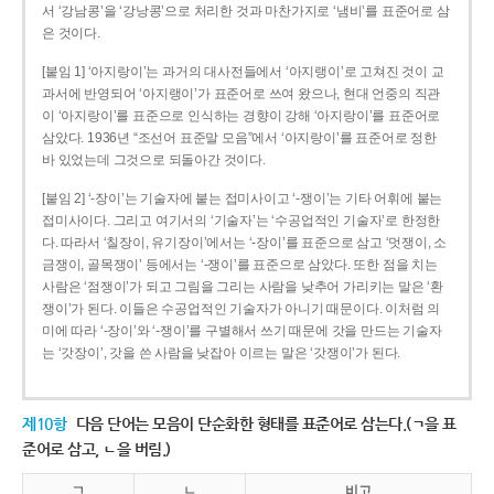
서 ‘강남콩’을 ‘강낭콩’으로 처리한 것과 마찬가지로 ‘냄비’를 표준어로 삼
은 것이다.
[붙임 1] ‘아지랑이’는 과거의 대사전들에서 ‘아지랭이’로 고쳐진 것이 교
과서에 반영되어 ‘아지랭이’가 표준어로 쓰여 왔으나, 현대 언중의 직관
이 ‘아지랑이’를 표준으로 인식하는 경향이 강해 ‘아지랑이’를 표준어로
삼았다. 1936년 “조선어 표준말 모음”에서 ‘아지랑이’를 표준어로 정한
바 있었는데 그것으로 되돌아간 것이다.
[붙임 2] ‘-장이’는 기술자에 붙는 접미사이고 ‘-쟁이’는 기타 어휘에 붙는
접미사이다. 그리고 여기서의 ‘기술자’는 ‘수공업적인 기술자’로 한정한
다. 따라서 ‘칠장이, 유기장이’에서는 ‘-장이’를 표준으로 삼고 ‘멋쟁이, 소
금쟁이, 골목쟁이’ 등에서는 ‘-쟁이’를 표준으로 삼았다. 또한 점을 치는
사람은 ‘점쟁이’가 되고 그림을 그리는 사람을 낮추어 가리키는 말은 ‘환
쟁이’가 된다. 이들은 수공업적인 기술자가 아니기 때문이다. 이처럼 의
미에 따라 ‘-장이’와 ‘-쟁이’를 구별해서 쓰기 때문에 갓을 만드는 기술자
는 ‘갓장이’, 갓을 쓴 사람을 낮잡아 이르는 말은 ‘갓쟁이’가 된다.
제10항
다음 단어는 모음이 단순화한 형태를 표준어로 삼는다.(ㄱ을 표
준어로 삼고, ㄴ을 버림.)
ㄱ
ㄴ
비고