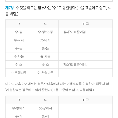
제7항
수컷을 이르는 접두사는 '수-'로 통일한다.(ㄱ을 표준어로 삼고, ㄴ
을 버림.)
ㄱ
ㄴ
비고
수-꿩
수-퀑/숫-꿩
'장끼'도 표준어임.
수-나사
숫-나사
수-놈
숫-놈
수-사돈
숫-사돈
수-소
숫-소
'황소'도 표준어임.
수-은행나무
숫-은행나무
다만 1. 다음 단어에서는 접두사 다음에서 나는 거센소리를 인정한다. 접두사 '암-
'이 결합되는 경우에도 이에 준한다.(ㄱ을 표준어로 삼고, ㄴ을 버림.)
ㄱ
ㄴ
비고
수-캉아지
숫-강아지
수-캐
숫-개