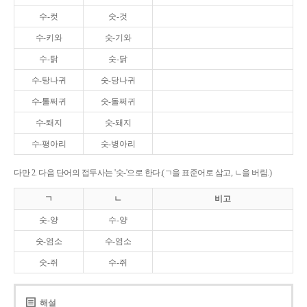
수-컷
숫-것
수-키와
숫-기와
수-탉
숫-닭
수-탕나귀
숫-당나귀
수-톨쩌귀
숫-돌쩌귀
수-퇘지
숫-돼지
수-평아리
숫-병아리
다만 2. 다음 단어의 접두사는 '숫-'으로 한다.(ㄱ을 표준어로 삼고, ㄴ을 버림.)
ㄱ
ㄴ
비고
숫-양
수-양
숫-염소
수-염소
숫-쥐
수-쥐
해설