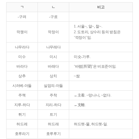
ㄱ
ㄴ
비고
-구려
-구료
1. 서울~, 알~, 찰~.
깍쟁이
깍정이
2. 도토리, 상수리 등의 받침은
‘깍정이’임.
나무라다
나무래다
미수
미시
미숫-가루.
바라다
바래다
‘바램[所望]’은 비표준어임.
상추
상치
~쌈.
시러베-아들
실업의-아들
주책
주착
←主着. ~망나니, ~없다.
지루-하다
지리-하다
←支離.
튀기
트기
허드레
허드래
허드렛-물, 허드렛-일.
호루라기
호루루기