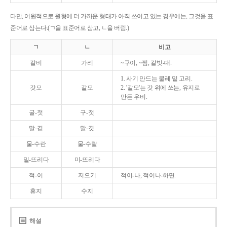
다만, 어원적으로 원형에 더 가까운 형태가 아직 쓰이고 있는 경우에는, 그것을 표
준어로 삼는다.(ㄱ을 표준어로 삼고, ㄴ을 버림.)
ㄱ
ㄴ
비고
갈비
가리
~구이, ~찜, 갈빗-대.
1. 사기 만드는 물레 밑 고리.
갓모
갈모
2. '갈모'는 갓 위에 쓰는, 유지로
만든 우비.
굴-젓
구-젓
말-곁
말-겻
물-수란
물-수랄
밀-뜨리다
미-뜨리다
적-이
저으기
적이-나, 적이나-하면.
휴지
수지
해설