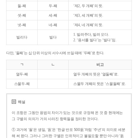
둘-째
두-째
‘제2, 두 개째’의 뜻.
셋-째
세-째
‘제3, 세 개째’의 뜻.
넷-째
네-째
‘제4, 네 개째’의 뜻.
1. 빌려주다, 빌려 오다.
빌리다
빌다
2. ‘용서를 빌다’는 ‘빌다’임.
다만, ‘둘째’는 십 단위 이상의 서수사에 쓰일 때에 ‘두째’로 한다.
ㄱ
ㄴ
비고
열두-째
열두 개째의 뜻은 ‘열둘째’로.
스물두-째
스물두 개째의 뜻은 ‘스물둘째’로.
해설
이 조항은 그동안 용법의 차이가 있는 것으로 규정해 온 것 중 현재에는
그 구별의 의의가 거의 사라진 항목들을 정리한 것이다.
① 과거에 ‘돌’은 생일, ‘돐’은 ‘한글 반포 500돐’처럼 ‘주년’의 의미로 세분
해 써 왔다. 그러나 그러한 구별은 인위적이고 불필요할 뿐만 아니라 ‘돐