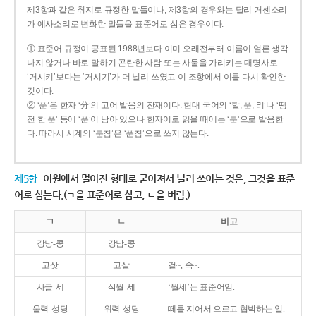
제3항과 같은 취지로 규정한 말들이나, 제3항의 경우와는 달리 거센소리
가 예사소리로 변화한 말들을 표준어로 삼은 경우이다.
① 표준어 규정이 공표된 1988년보다 이미 오래전부터 이름이 얼른 생각
나지 않거나 바로 말하기 곤란한 사람 또는 사물을 가리키는 대명사로
‘거시키’보다는 ‘거시기’가 더 널리 쓰였고 이 조항에서 이를 다시 확인한
것이다.
② ‘푼’은 한자 ‘分’의 고어 발음의 잔재이다. 현대 국어의 ‘할, 푼, 리’나 ‘땡
전 한 푼’ 등에 ‘푼’이 남아 있으나 한자어로 읽을 때에는 ‘분’으로 발음한
다. 따라서 시계의 ‘분침’은 ‘푼침’으로 쓰지 않는다.
제5항
어원에서 멀어진 형태로 굳어져서 널리 쓰이는 것은, 그것을 표준
어로 삼는다.(ㄱ을 표준어로 삼고, ㄴ을 버림.)
ㄱ
ㄴ
비고
강낭-콩
강남-콩
고삿
고샅
겉~, 속~.
사글-세
삭월-세
‘월세’는 표준어임.
울력-성당
위력-성당
떼를 지어서 으르고 협박하는 일.