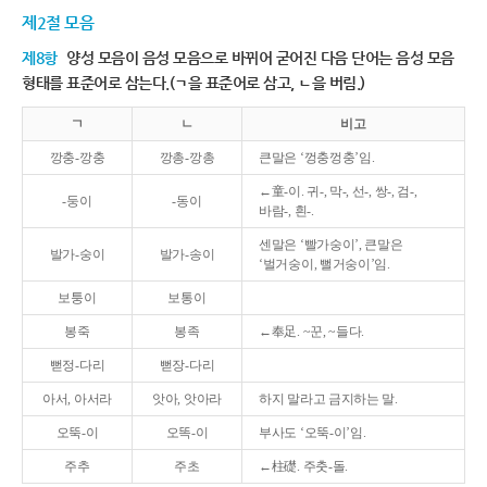
제2절 모음
제8항
양성 모음이 음성 모음으로 바뀌어 굳어진 다음 단어는 음성 모음
형태를 표준어로 삼는다.(ㄱ을 표준어로 삼고, ㄴ을 버림.)
ㄱ
ㄴ
비고
깡충-깡충
깡총-깡총
큰말은 ‘껑충껑충’임.
←童-이. 귀-, 막-, 선-, 쌍-, 검-,
-둥이
-동이
바람-, 흰-.
센말은 ‘빨가숭이’, 큰말은
발가-숭이
발가-송이
‘벌거숭이, 뻘거숭이’임.
보퉁이
보통이
봉죽
봉족
←奉足. ~꾼, ~들다.
뻗정-다리
뻗장-다리
아서, 아서라
앗아, 앗아라
하지 말라고 금지하는 말.
오뚝-이
오똑-이
부사도 ‘오뚝-이’임.
주추
주초
←柱礎. 주춧-돌.