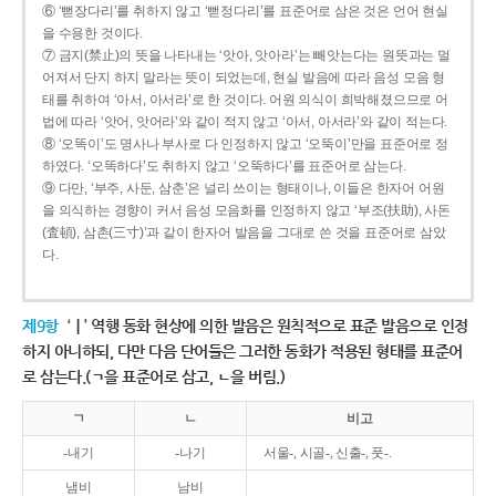
⑥ ‘뻗장다리’를 취하지 않고 ‘뻗정다리’를 표준어로 삼은 것은 언어 현실
을 수용한 것이다.
⑦ 금지(禁止)의 뜻을 나타내는 ‘앗아, 앗아라’는 빼앗는다는 원뜻과는 멀
어져서 단지 하지 말라는 뜻이 되었는데, 현실 발음에 따라 음성 모음 형
태를 취하여 ‘아서, 아서라’로 한 것이다. 어원 의식이 희박해졌으므로 어
법에 따라 ‘앗어, 앗어라’와 같이 적지 않고 ‘아서, 아서라’와 같이 적는다.
⑧ ‘오똑이’도 명사나 부사로 다 인정하지 않고 ‘오뚝이’만을 표준어로 정
하였다. ‘오똑하다’도 취하지 않고 ‘오뚝하다’를 표준어로 삼는다.
⑨ 다만, ‘부주, 사둔, 삼춘’은 널리 쓰이는 형태이나, 이들은 한자어 어원
을 의식하는 경향이 커서 음성 모음화를 인정하지 않고 ‘부조(扶助), 사돈
(査頓), 삼촌(三寸)’과 같이 한자어 발음을 그대로 쓴 것을 표준어로 삼았
다.
제9항
‘ㅣ’ 역행 동화 현상에 의한 발음은 원칙적으로 표준 발음으로 인정
하지 아니하되, 다만 다음 단어들은 그러한 동화가 적용된 형태를 표준어
로 삼는다.(ㄱ을 표준어로 삼고, ㄴ을 버림.)
ㄱ
ㄴ
비고
-내기
-나기
서울-, 시골-, 신출-, 풋-.
냄비
남비