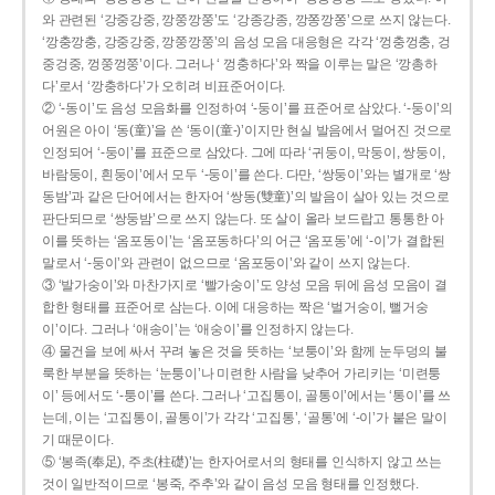
와 관련된 ‘강중강중, 깡쭝깡쭝’도 ‘강종강종, 깡쫑깡쫑’으로 쓰지 않는다.
‘깡충깡충, 강중강중, 깡쭝깡쭝’의 음성 모음 대응형은 각각 ‘껑충껑충, 겅
중겅중, 껑쭝껑쭝’이다. 그러나 ‘ 껑충하다’와 짝을 이루는 말은 ‘깡총하
다’로서 ‘깡충하다’가 오히려 비표준어이다.
② ‘-동이’도 음성 모음화를 인정하여 ‘-둥이’를 표준어로 삼았다. ‘-둥이’의
어원은 아이 ‘동(童)’을 쓴 ‘동이(童-)’이지만 현실 발음에서 멀어진 것으로
인정되어 ‘-둥이’를 표준으로 삼았다. 그에 따라 ‘귀둥이, 막둥이, 쌍둥이,
바람둥이, 흰둥이’에서 모두 ‘-둥이’를 쓴다. 다만, ‘쌍둥이’와는 별개로 ‘쌍
동밤’과 같은 단어에서는 한자어 ‘쌍동(雙童)’의 발음이 살아 있는 것으로
판단되므로 ‘쌍둥밤’으로 쓰지 않는다. 또 살이 올라 보드랍고 통통한 아
이를 뜻하는 ‘옴포동이’는 ‘옴포동하다’의 어근 ‘옴포동’에 ‘-이’가 결합된
말로서 ‘-둥이’와 관련이 없으므로 ‘옴포둥이’와 같이 쓰지 않는다.
③ ‘발가숭이’와 마찬가지로 ‘빨가숭이’도 양성 모음 뒤에 음성 모음이 결
합한 형태를 표준어로 삼는다. 이에 대응하는 짝은 ‘벌거숭이, 뻘거숭
이’이다. 그러나 ‘애송이’는 ‘애숭이’를 인정하지 않는다.
④ 물건을 보에 싸서 꾸려 놓은 것을 뜻하는 ‘보퉁이’와 함께 눈두덩의 불
룩한 부분을 뜻하는 ‘눈퉁이’나 미련한 사람을 낮추어 가리키는 ‘미련퉁
이’ 등에서도 ‘-퉁이’를 쓴다. 그러나 ‘고집통이, 골통이’에서는 ‘통이’를 쓰
는데, 이는 ‘고집통이, 골통이’가 각각 ‘고집통’, ‘골통’에 ‘-이’가 붙은 말이
기 때문이다.
⑤ ‘봉족(奉足), 주초(柱礎)’는 한자어로서의 형태를 인식하지 않고 쓰는
것이 일반적이므로 ‘봉죽, 주추’와 같이 음성 모음 형태를 인정했다.