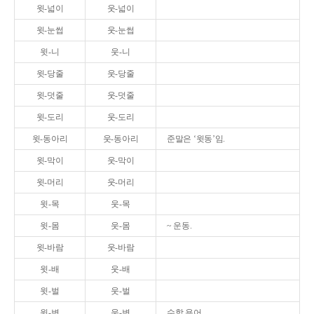
윗-넓이
웃-넓이
윗-눈썹
웃-눈썹
윗-니
웃-니
윗-당줄
웃-당줄
윗-덧줄
웃-덧줄
윗-도리
웃-도리
윗-동아리
웃-동아리
준말은 ‘윗동’임.
윗-막이
웃-막이
윗-머리
웃-머리
윗-목
웃-목
윗-몸
웃-몸
~ 운동.
윗-바람
웃-바람
윗-배
웃-배
윗-벌
웃-벌
윗-변
웃-변
수학 용어.