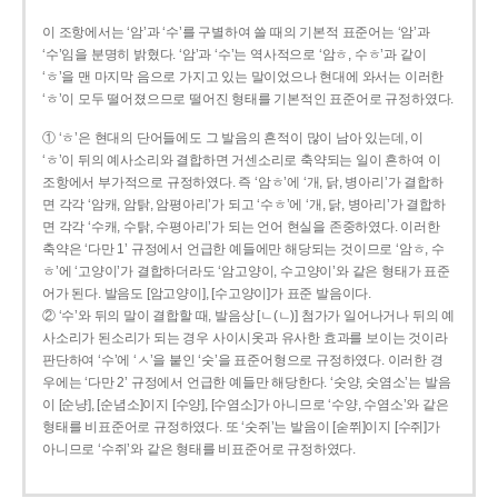
이 조항에서는 ‘암’과 ‘수’를 구별하여 쓸 때의 기본적 표준어는 ‘암’과
‘수’임을 분명히 밝혔다. ‘암’과 ‘수’는 역사적으로 ‘암ㅎ, 수ㅎ’과 같이
‘ㅎ’을 맨 마지막 음으로 가지고 있는 말이었으나 현대에 와서는 이러한
‘ㅎ’이 모두 떨어졌으므로 떨어진 형태를 기본적인 표준어로 규정하였다.
① ‘ㅎ’은 현대의 단어들에도 그 발음의 흔적이 많이 남아 있는데, 이
‘ㅎ’이 뒤의 예사소리와 결합하면 거센소리로 축약되는 일이 흔하여 이
조항에서 부가적으로 규정하였다. 즉 ‘암ㅎ’에 ‘개, 닭, 병아리’가 결합하
면 각각 ‘암캐, 암탉, 암평아리’가 되고 ‘수ㅎ’에 ‘개, 닭, 병아리’가 결합하
면 각각 ‘수캐, 수탉, 수평아리’가 되는 언어 현실을 존중하였다. 이러한
축약은 ‘다만 1’ 규정에서 언급한 예들에만 해당되는 것이므로 ‘암ㅎ, 수
ㅎ’에 ‘고양이’가 결합하더라도 ‘암고양이, 수고양이’와 같은 형태가 표준
어가 된다. 발음도 [암고양이], [수고양이]가 표준 발음이다.
② ‘수’와 뒤의 말이 결합할 때, 발음상 [ㄴ(ㄴ)] 첨가가 일어나거나 뒤의 예
사소리가 된소리가 되는 경우 사이시옷과 유사한 효과를 보이는 것이라
판단하여 ‘수’에 ‘ㅅ’을 붙인 ‘숫’을 표준어형으로 규정하였다. 이러한 경
우에는 ‘다만 2’ 규정에서 언급한 예들만 해당한다. ‘숫양, 숫염소’는 발음
이 [순냥], [순념소]이지 [수양], [수염소]가 아니므로 ‘수양, 수염소’와 같은
형태를 비표준어로 규정하였다. 또 ‘숫쥐’는 발음이 [숟쮜]이지 [수쥐]가
아니므로 ‘수쥐’와 같은 형태를 비표준어로 규정하였다.