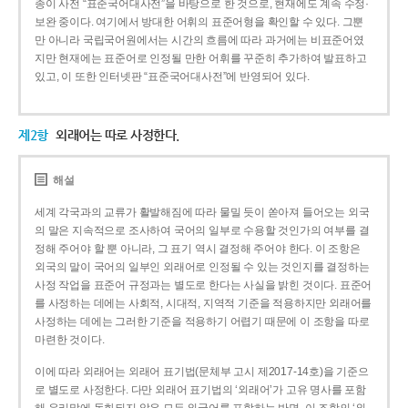
종이 사전 “표준국어대사전”을 바탕으로 한 것으로, 현재에도 계속 수정·
보완 중이다. 여기에서 방대한 어휘의 표준어형을 확인할 수 있다. 그뿐
만 아니라 국립국어원에서는 시간의 흐름에 따라 과거에는 비표준어였
지만 현재에는 표준어로 인정될 만한 어휘를 꾸준히 추가하여 발표하고
있고, 이 또한 인터넷판 “표준국어대사전”에 반영되어 있다.
제2항
외래어는 따로 사정한다.
해설
세계 각국과의 교류가 활발해짐에 따라 물밀 듯이 쏟아져 들어오는 외국
의 말은 지속적으로 조사하여 국어의 일부로 수용할 것인가의 여부를 결
정해 주어야 할 뿐 아니라, 그 표기 역시 결정해 주어야 한다. 이 조항은
외국의 말이 국어의 일부인 외래어로 인정될 수 있는 것인지를 결정하는
사정 작업을 표준어 규정과는 별도로 한다는 사실을 밝힌 것이다. 표준어
를 사정하는 데에는 사회적, 시대적, 지역적 기준을 적용하지만 외래어를
사정하는 데에는 그러한 기준을 적용하기 어렵기 때문에 이 조항을 따로
마련한 것이다.
이에 따라 외래어는 외래어 표기법(문체부 고시 제2017-14호)을 기준으
로 별도로 사정한다. 다만 외래어 표기법의 ‘외래어’가 고유 명사를 포함