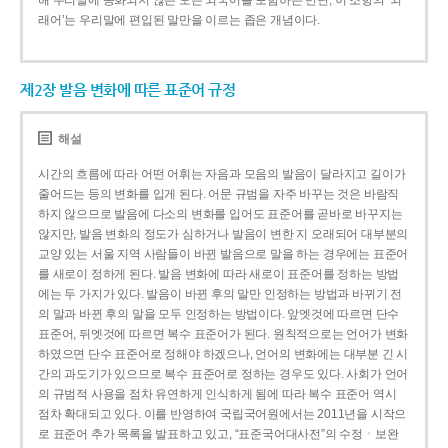
해 우리말에 동화되지 않은 모든 외국어를 포함하는 반면, 이 조항의 ‘외
래어’는 우리말에 편입된 말만을 이르는 좁은 개념이다.
제2장 발음 변화에 따른 표준어 규정
해설
시간의 흐름에 따라 어떤 어휘는 자음과 모음의 발음이 달라지고 길이가
줄어드는 등의 변화를 입게 된다. 어문 규범을 자주 바꾸는 것은 바람직
하지 않으므로 발음에 다소의 변화를 입어도 표준어를 곧바로 바꾸지는
않지만, 발음 변화의 정도가 심하거나 발음이 변한 지 오래되어 대부분의
교양 있는 서울 지역 사람들이 바뀐 발음으로 말을 하는 경우에는 표준어
를 새로이 정하게 된다. 발음 변화에 따라 새로이 표준어를 정하는 방법
에는 두 가지가 있다. 발음이 바뀐 후의 말만 인정하는 방법과 바뀌기 전
의 말과 바뀐 후의 말을 모두 인정하는 방법이다. 앞엣것에 따르면 단수
표준어, 뒤엣것에 따르면 복수 표준어가 된다. 원칙적으로는 언어가 변화
하였으면 단수 표준어로 정해야 하겠으나, 언어의 변화에는 대부분 긴 시
간의 과도기가 있으므로 복수 표준어로 정하는 경우도 있다. 사회가 언어
의 규범적 사용을 점차 유연하게 인식하게 됨에 따라 복수 표준어 역시
점차 확대되고 있다. 이를 반영하여 국립국어원에서는 2011년을 시작으
로 표준어 추가 목록을 발표하고 있고, “표준국어대사전”의 수정ㆍ보완