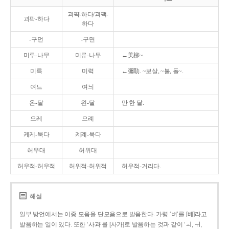
괴퍅-하다/괴팩-
괴팍-하다
하다
-구먼
-구면
미루-나무
미류-나무
←美柳~.
미륵
미력
←彌勒. ~보살, ~불, 돌~.
여느
여늬
온-달
왼-달
만 한 달.
으레
으례
케케-묵다
켸켸-묵다
허우대
허위대
허우적-허우적
허위적-허위적
허우적-거리다.
해설
일부 방언에서는 이중 모음을 단모음으로 발음한다. 가령 ‘벼’를 [베]라고
발음하는 일이 있다. 또한 ‘사과’를 [사가]로 발음하는 것과 같이 ‘ㅚ, ㅟ,