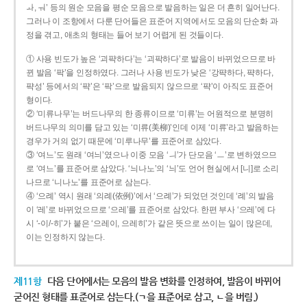
ㅘ, ㅝ’ 등의 원순 모음을 평순 모음으로 발음하는 일은 더 흔히 일어난다.
그러나 이 조항에서 다룬 단어들은 표준어 지역에서도 모음의 단순화 과
정을 겪고, 애초의 형태는 들어 보기 어렵게 된 것들이다.
① 사용 빈도가 높은 ‘괴퍅하다’는 ‘괴팍하다’로 발음이 바뀌었으므로 바
뀐 발음 ‘팍’을 인정하였다. 그러나 사용 빈도가 낮은 ‘강퍅하다, 퍅하다,
퍅성’ 등에서의 ‘퍅’은 ‘팍’으로 발음되지 않으므로 ‘퍅’이 아직도 표준어
형이다.
② ‘미류나무’는 버드나무의 한 종류이므로 ‘미류’는 어원적으로 분명히
버드나무의 의미를 담고 있는 ‘미류(美柳)’인데 이제 ‘미류’라고 발음하는
경우가 거의 없기 때문에 ‘미루나무’를 표준어로 삼았다.
③ ‘여느’도 원래 ‘여늬’였으나 이중 모음 ‘ㅢ’가 단모음 ‘ㅡ’로 변하였으므
로 ‘여느’를 표준어로 삼았다. ‘늬나노’의 ‘늬’도 언어 현실에서 [니]로 소리
나므로 ‘니나노’를 표준어로 삼는다.
④ ‘으례’ 역시 원래 ‘의례(依例)’에서 ‘으례’가 되었던 것인데 ‘례’의 발음
이 ‘레’로 바뀌었으므로 ‘으레’를 표준어로 삼았다. 한편 부사 ‘으레’에 다
시 ‘-이/-히’가 붙은 ‘으레이, 으레히’가 같은 뜻으로 쓰이는 일이 많은데,
이는 인정하지 않는다.
제11항
다음 단어에서는 모음의 발음 변화를 인정하여, 발음이 바뀌어
굳어진 형태를 표준어로 삼는다.(ㄱ을 표준어로 삼고, ㄴ을 버림.)