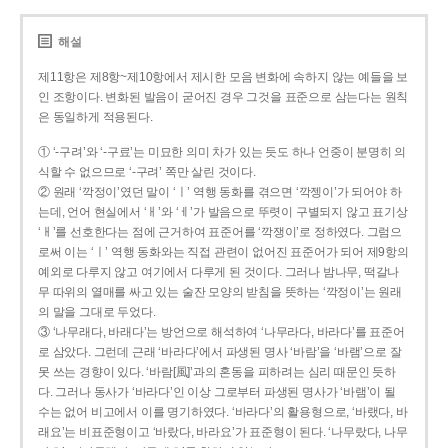
해설
제11항은 제8항~제10항에서 제시한 모음 변화에 속하지 않는 예들을 보
인 조항이다. 변화된 발음이 굳어진 경우 그것을 표준으로 삼는다는 원칙
은 동일하게 적용된다.
① ‘-구려’와 ‘-구료’는 미묘한 의미 차가 있는 듯도 하나 언중이 분명히 의
식할 수 없으므로 ‘-구려’ 쪽만 살린 것이다.
② 원래 ‘깍정이’였던 말이 ‘ㅣ’ 역행 동화를 겪으면 ‘깍젱이’가 되어야 하
는데, 언어 현실에서 ‘ㅐ’와 ‘ㅔ’가 발음으로 뚜렷이 구별되지 않고 표기상
‘ㅐ’를 선호한다는 점에 근거하여 표준어를 ‘깍쟁이’로 정하였다. 그럼으
로써 이는 ‘ㅣ’ 역행 동화와는 직접 관련이 없어진 표준어가 되어 제9항의
예외로 다루지 않고 여기에서 다루게 된 것이다. 그러나 밤나무, 떡갈나
무 따위의 열매를 싸고 있는 술잔 모양의 받침을 뜻하는 ‘깍정이’는 원래
의 말을 그대로 두었다.
③ ‘나무래다, 바래다’는 방언으로 해석하여 ‘나무라다, 바라다’를 표준어
로 삼았다. 그런데 근래 ‘바라다’에서 파생된 명사 ‘바람’을 ‘바램’으로 잘
못 쓰는 경향이 있다. ‘바람[風]’과의 혼동을 피하려는 심리 때문인 듯하
다. 그러나 동사가 ‘바라다’인 이상 그로부터 파생된 명사가 ‘바램’이 될
수는 없어 비고에서 이를 명기하였다. ‘바라다’의 활용형으로, ‘바랬다, 바
래요’는 비표준형이고 ‘바랐다, 바라요’가 표준형이 된다. ‘나무랐다, 나무