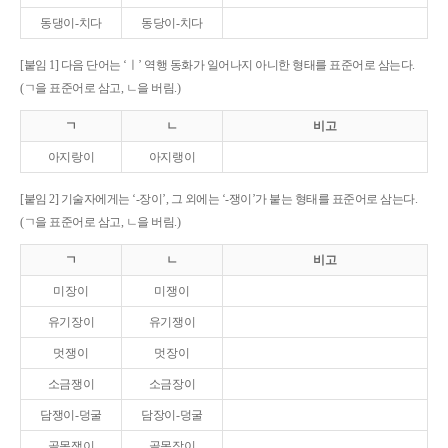
동댕이-치다
동당이-치다
[붙임 1] 다음 단어는 ‘ㅣ’ 역행 동화가 일어나지 아니한 형태를 표준어로 삼는다.
(ㄱ을 표준어로 삼고, ㄴ을 버림.)
ㄱ
ㄴ
비고
아지랑이
아지랭이
[붙임 2] 기술자에게는 ‘-장이’, 그 외에는 ‘-쟁이’가 붙는 형태를 표준어로 삼는다.
(ㄱ을 표준어로 삼고, ㄴ을 버림.)
ㄱ
ㄴ
비고
미장이
미쟁이
유기장이
유기쟁이
멋쟁이
멋장이
소금쟁이
소금장이
담쟁이-덩굴
담장이-덩굴
골목쟁이
골목장이