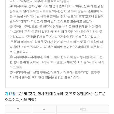
라요’도 ‘나무랬다, 나무래요’를 취하지 않는다.
④ ‘미시/미수, 상치/상추’ 역시 발음의 변화에 따라 ‘미수, 상추’가 현실 발
음으로 더 널리 쓰이고 있으므로 ‘미시, 상치’로 쓰지 않는다. 종(種)이 다
른 두 동물 사이에서 난 새끼를 말하는 ‘튀기’는 원래 ‘트기’였으나 발음이
변하여 ‘튀기’가 되었고 이 말이 널리 쓰이므로 표준어로 삼았다.
⑤ ‘주책(←주착, 主着)’은 한자어 형태를 버리고 변한 형태를 취한 것이
다. 그런데 ‘주착’이 원래 일정하게 자리 잡힌 주장이나 판단력이라는 뜻
이었으므로 ‘주책없다’가 표준어이고 ‘주책이다’는 비표준형이었으나,
‘주책’의 의미로서 ‘일정한 줏대가 없이 되는대로 하는 짓’을 인정함에 따
라 2016년에는 ‘주책없다’와 같은 의미로 쓰이는 ‘주책이다’를 표준형으
로 인정하였다.
⑥ ‘지루하다(←지리하다, 支離--)’ 역시 한자어 어원의 형태를 버리고 변
한 형태를 취한 것이다. 그러나 ‘지리멸렬(支離滅裂)’에서는 ‘지리’가 유지
되고 있다.
⑦ ‘시러베아들(←실업의아들), 허드레(←허드래), 호루라기(←호루루
기)’ 역시 변화된 후의 현실 발음을 반영한 표준어이다.
제12항
‘웃-’ 및 ‘윗-’은 명사 ‘위’에 맞추어 ‘윗-’으로 통일한다.(ㄱ을 표준
어로 삼고, ㄴ을 버림.)
ㄱ
ㄴ
비고