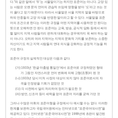
다.”와 같은 말에서 ‘두’는 서울말이기는 하지만 표준어는 아니다. 교양 있
는 사람은 오랜 문자 언어의 관습적 쓰임에 영향을 받아 ‘도’라고 쓰는 것
이 옳다고 믿기 때문이다. 따라서 서울말은 서울 지역의 말을 바탕으로
하되 언중들의 교양 의식을 반영한 말이라고 할 수 있다. 서울말을 표준
어의 조건으로 한다는 이러한 규정을 어떤 지역어를 사용하면 안 된다는
뜻으로 오해하면 안 된다. 표준어는 교육, 방송, 공식적 담화 등에서 써야
할 말이지 지역 사람들끼리 편하게 대화하는 경우에까지 꼭 써야 하는 말
이 아니다. 오히려 여러 지역어는 지역의 문화적 가치를 보존하는 소중한
자산이기도 하고 지역 사람들의 연대 의식을 강화하는 긍정적 기능을 하
기도 한다.
표준어 규정의 실제적인 대상은 다음과 같다.
(가) 1933년 ‘한글 마춤법 통일안’에서 표준어로 규정하였던 형태
가 그동안 자연스러운 언어 변화에 의해 고형(古形)이 된 것
(나) 1933년 당시 미처 사정의 대상이 되지 않아 표준어로서의 자
격을 인정받을 기회가 없었던 것
(다) 각 사전에서 달리 처리하여 정리가 필요한 것
(라) 방언, 신조어 등이 세력을 얻어 표준어 자리를 굳혀 가던 것
그러나 수많은 어휘의 표준어형을 규정에서 다 예시할 수는 없다. 이러한
한계를 보완하고자 국립국어원에서는 인터넷으로 “표준국어대사전”을
제공하고 있다. 인터넷판 “표준국어대사전”은 1999년에 초판이 발간된