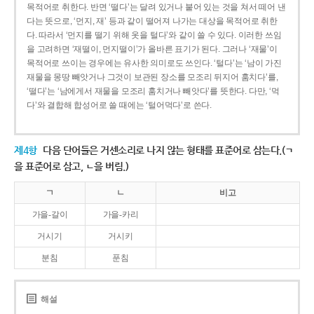
목적어로 취한다. 반면 ‘떨다’는 달려 있거나 붙어 있는 것을 쳐서 떼어 낸
다는 뜻으로, ‘먼지, 재’ 등과 같이 떨어져 나가는 대상을 목적어로 취한
다. 따라서 ‘먼지를 떨기 위해 옷을 털다’와 같이 쓸 수 있다. 이러한 쓰임
을 고려하면 ‘재떨이, 먼지떨이’가 올바른 표기가 된다. 그러나 ‘재물’이
목적어로 쓰이는 경우에는 유사한 의미로도 쓰인다. ‘털다’는 ‘남이 가진
재물을 몽땅 빼앗거나 그것이 보관된 장소를 모조리 뒤지어 훔치다’를,
‘떨다’는 ‘남에게서 재물을 모조리 훔치거나 빼앗다’를 뜻한다. 다만, ‘먹
다’와 결합해 합성어로 쓸 때에는 ‘털어먹다’로 쓴다.
제4항
다음 단어들은 거센소리로 나지 않는 형태를 표준어로 삼는다.(ㄱ
을 표준어로 삼고, ㄴ을 버림.)
ㄱ
ㄴ
비고
가을-갈이
가을-카리
거시기
거시키
분침
푼침
해설