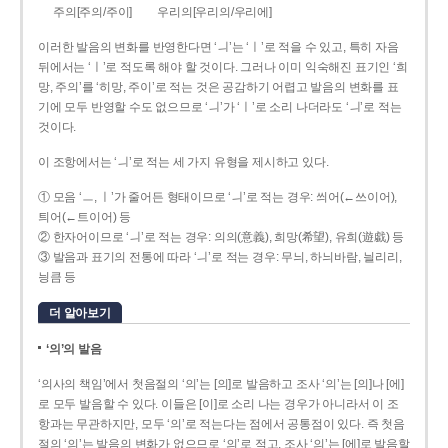
주의[주의/주이]
우리의[우리의/우리에]
이러한 발음의 변화를 반영한다면 ‘ㅢ’는 ‘ㅣ’로 적을 수 있고, 특히 자음
뒤에서는 ‘ㅣ’로 적도록 해야 할 것이다. 그러나 이미 익숙해진 표기인 ‘희
망, 주의’를 ‘히망, 주이’로 적는 것은 공감하기 어렵고 발음의 변화를 표
기에 모두 반영할 수도 없으므로 ‘ㅢ’가 ‘ㅣ’로 소리 나더라도 ‘ㅢ’로 적는
것이다.
이 조항에서는 ‘ㅢ’로 적는 세 가지 유형을 제시하고 있다.
① 모음 ‘ㅡ, ㅣ’가 줄어든 형태이므로 ‘ㅢ’로 적는 경우: 씌어(←쓰이어),
틔어(←트이어) 등
② 한자어이므로 ‘ㅢ’로 적는 경우: 의의(意義), 희망(希望), 유희(遊戱) 등
③ 발음과 표기의 전통에 따라 ‘ㅢ’로 적는 경우: 무늬, 하늬바람, 늴리리,
닁큼 등
더 알아보기
‘의’의 발음
‘의사의 책임’에서 첫음절의 ‘의’는 [의]로 발음하고 조사 ‘의’는 [의]나 [에]
로 모두 발음할 수 있다. 이들은 [이]로 소리 나는 경우가 아니라서 이 조
항과는 무관하지만, 모두 ‘의’로 적는다는 점에서 공통점이 있다. 즉 첫음
절의 ‘의’는 발음의 변화가 없으므로 ‘의’로 적고, 조사 ‘의’는 [에]로 발음할