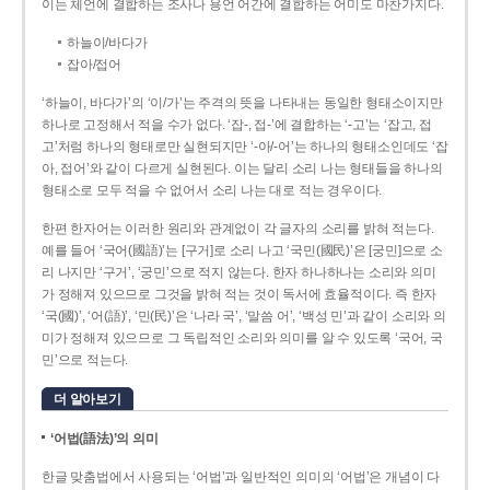
이는 체언에 결합하는 조사나 용언 어간에 결합하는 어미도 마찬가지다.
하늘이/바다가
잡아/접어
‘하늘이, 바다가’의 ‘이/가’는 주격의 뜻을 나타내는 동일한 형태소이지만
하나로 고정해서 적을 수가 없다. ‘잡-, 접-’에 결합하는 ‘-고’는 ‘잡고, 접
고’처럼 하나의 형태로만 실현되지만 ‘-아/-어’는 하나의 형태소인데도 ‘잡
아, 접어’와 같이 다르게 실현된다. 이는 달리 소리 나는 형태들을 하나의
형태소로 모두 적을 수 없어서 소리 나는 대로 적는 경우이다.
한편 한자어는 이러한 원리와 관계없이 각 글자의 소리를 밝혀 적는다.
예를 들어 ‘국어(國語)’는 [구거]로 소리 나고 ‘국민(國民)’은 [궁민]으로 소
리 나지만 ‘구거’, ‘궁민’으로 적지 않는다. 한자 하나하나는 소리와 의미
가 정해져 있으므로 그것을 밝혀 적는 것이 독서에 효율적이다. 즉 한자
‘국(國)’, ‘어(語)’, ‘민(民)’은 ‘나라 국’, ‘말씀 어’, ‘백성 민’과 같이 소리와 의
미가 정해져 있으므로 그 독립적인 소리와 의미를 알 수 있도록 ‘국어, 국
민’으로 적는다.
더 알아보기
‘어법(語法)’의 의미
한글 맞춤법에서 사용되는 ‘어법’과 일반적인 의미의 ‘어법’은 개념이 다