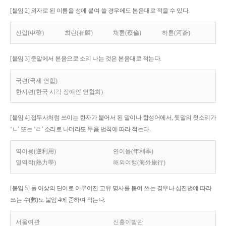
[붙임 2] 외자로 된 이름을 성에 붙여 쓸 경우에도 본음대로 적을 수 있다.
신립(申砬)
최린(崔麟)
채륜(蔡倫)
하륜(河崙)
[붙임 3] 준말에서 본음으로 소리 나는 것은 본음대로 적는다.
국련(국제 연합)
한시련(한국 시각 장애인 연합회)
[붙임 4] 접두사처럼 쓰이는 한자가 붙어서 된 말이나 합성어에서, 뒷말의 첫소리가
‘ㄴ’ 또는 ‘ㄹ’ 소리로 나더라도 두음 법칙에 따라 적는다.
역이용(逆利用)
연이율(年利率)
열역학(熱力學)
해외여행(海外旅行)
[붙임 5] 둘 이상의 단어로 이루어진 고유 명사를 붙여 쓰는 경우나 십진법에 따라
쓰는 수(數)도 붙임 4에 준하여 적는다.
서울여관
신흥이발관