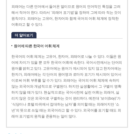
외래어는 다른 언어에서 들어온 말이므로 원어의 언어적인 특징을 고려
해서 적어야 한다. 따라서 ‘외래어 표기법’을 정하여 그에 따라 적는 것이
원칙이다. 외래어는 고유어, 한자어와 함께 국어의 어휘 체계에 정착한
어휘라고 할 수 있다.
더 알아보기
원어에 따른 한국어 어휘 체계
한국어의 어휘 체계는 고유어, 한자어, 외래어로 나눌 수 있다. 이들은 원
어에 차이가 있을 뿐 모두 한국어 어휘에 속한다. 국어사전에서는 단어의
원어를 밝히고 있다. 고유어에는 원어가 제시되어 있지 않고 한자어에는
한자가, 외래어에는 각 단어의 원어명과 로마자 표기가 제시되어 있어서
이로써 어휘 부류를 알 수가 있다. 외래어는 국어의 어휘 체계에 속하지
않는 외국어와 개념적으로 구별된다. 하지만 실생활에서 그 구별이 명확
하지 않을 때가 있다. 현실적으로는 국어사전에 실린 어휘는 외래어, 실
리지 않은 것은 외국어로 구별하는 것이 편리하다. 예컨대 ‘보이(boy)’가
‘식당이나 호텔 따위에서 접대하는 남자’를 의미할 때는 외래어지만 ‘소
년’의 뜻으로 쓰일 때는 외국어라고 할 수 있다. 외국어를 표기할 때도 외
래어 표기법의 원칙을 준용하는 일이 많다.