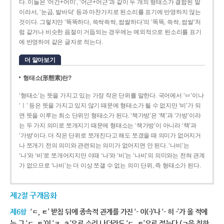
다. 이들은 ‘어간+어미’, ‘어근+어근’과 같이 두 개의 형태소가 결합된 말
이라서, ‘눈곱, 발바닥’ 등과 마찬가지로 된소리를 표기에 반영하지 않는
것이다. 그렇지만 ‘똑똑하다, 쓱싹쓱싹, 쌉쌀하다’의 ‘똑똑, 쓱싹, 쌉쌀’처
럼 같거나 비슷한 음절이 거듭되는 경우에는 예외적으로 된소리를 표기
에 반영하여 같은 글자로 적는다.
더 알아보기
형태소(形態素)란?
‘형태소’는 뜻을 가지고 있는 가장 작은 단위를 말한다. 국어에서 ‘ㅂ’이나
‘ㅣ’ 등은 뜻을 가지고 있지 않기 때문에 형태소가 될 수 없지만 ‘비’가 되
면 뜻을 이루는 최소 단위인 형태소가 된다. ‘책가방’은 ‘책’과 ‘가방’이라
는 두 가지 의미로 쪼개지기 때문에 형태소는 ‘책가방’이 아니라 ‘책’과
‘가방’이다. 더 작은 단위로 쪼개진다고 해도 쪼갰을 때 의미가 없어지거
나 쪼개기 전의 의미와 관련되는 의미가 없어지면 안 된다. ‘나비’는
‘나’와 ‘비’로 쪼개어지지만 이때 ‘나’와 ‘비’는 ‘나비’의 의미와는 전혀 관계
가 없으므로 ‘나비’는 더 이상 쪼갤 수 없는 의미 단위, 즉 형태소가 된다.
제2절 구개음화
제6항
‘ㄷ, ㅌ’ 받침 뒤에 종속적 관계를 가진 ‘- 이(-)’나 ‘- 히 -’가 올 적에
는 그 ‘ㄷ, ㅌ’이 ‘ㅈ, ㅊ’으로 소리 나더라도 ‘ㄷ, ㅌ’으로 적는다.(ㄱ을 취하