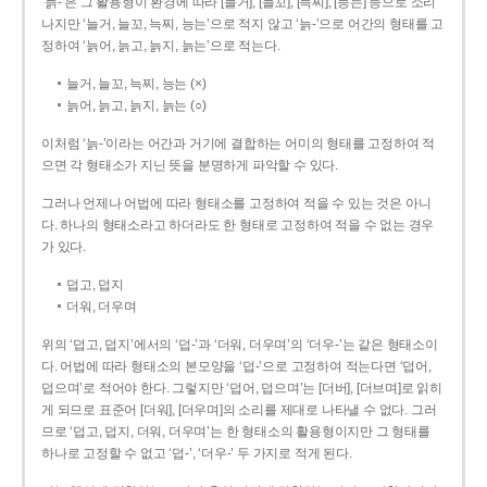
‘늙-’은 그 활용형이 환경에 따라 [늘거], [늘꼬], [늑찌], [능는] 등으로 소리
나지만 ‘늘거, 늘꼬, 늑찌, 능는’으로 적지 않고 ‘늙-’으로 어간의 형태를 고
정하여 ‘늙어, 늙고, 늙지, 늙는’으로 적는다.
늘거, 늘꼬, 늑찌, 능는 (×)
늙어, 늙고, 늙지, 늙는 (○)
이처럼 ‘늙-­’이라는 어간과 거기에 결합하는 어미의 형태를 고정하여 적
으면 각 형태소가 지닌 뜻을 분명하게 파악할 수 있다.
그러나 언제나 어법에 따라 형태소를 고정하여 적을 수 있는 것은 아니
다. 하나의 형태소라고 하더라도 한 형태로 고정하여 적을 수 없는 경우
가 있다.
덥고, 덥지
더워, 더우며
위의 ‘덥고, 덥지’에서의 ‘덥-­’과 ‘더워, 더우며’의 ‘더우-­’는 같은 형태소이
다. 어법에 따라 형태소의 본모양을 ‘덥-­’으로 고정하여 적는다면 ‘덥어,
덥으며’로 적어야 한다. 그렇지만 ‘덥어, 덥으며’는 [더버], [더브며]로 읽히
게 되므로 표준어 [더워], [더우며]의 소리를 제대로 나타낼 수 없다. 그러
므로 ‘덥고, 덥지, 더워, 더우며’는 한 형태소의 활용형이지만 그 형태를
하나로 고정할 수 없고 ‘덥-’, ‘더우-’ 두 가지로 적게 된다.