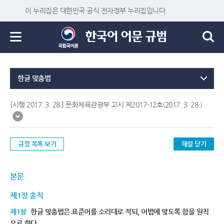
이 누리집은 대한민국 공식 전자정부 누리집입니다.
한글 맞춤법
[시행 2017. 3. 28.] 문화체육관광부 고시 제2017-12호(2017. 3. 28.)
규정 목록 보기
해설 닫기
본문
제1장 총칙
제1항
한글 맞춤법은 표준어를 소리대로 적되, 어법에 맞도록 함을 원칙
으로 한다.