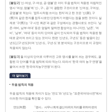
[붙임 2]
‘신-여성, 구-여성, 공-염불’은 이미 두음 법칙이 적용된 자립적인
명사 ‘여성, 염불’에 ‘신-, 구-, 공-’이 결합한 구조이므로 ‘신여성, 구여성,
공염불’로 적는다. ‘접두사처럼 쓰이는 한자’라고 한 것은 ‘신(新), 구
(舊)’와 같은 한자를 접두사로만 단정하기 어렵다는 점을 밝힌 것이다. 실
제로 ‘구(舊)’는 ‘구 시민 회관’과 같은 구성에서는 관형사로도 쓰인다. ‘남
존­-여비, 남부-­여대’ 등은 엄밀히 말하면 합성어는 아니지만, ‘남존’, ‘여
비’, ‘남부’, ‘여대’ 등이 마치 단어와 같이 인식되어 두음 법칙이 적용된 형
태로 굳어져 쓰이고 있는 것이다. 한편 ‘신년도, 구년도’ 등은 발음이 [신
년도], [구ː년도]이며 ‘신년­-도, 구년-­도’로 분석되는 구조이므로 이 규정이
적용되지 않는다.
[붙임 3]
둘 이상의 단어로 이루어진 고유 명사를 붙여 쓰는 경우에도, 결
합된 각 단어를 두음 법칙에 따라 적는다. 따라서 ‘한국 여자 농구 연맹’을
붙여서 쓰면 ‘한국여자농구연맹’이 된다.
더 알아보기
두음 법칙의 적용
두음 법칙의 적용에 차이가 있는 ‘연도’와 ‘년도’는 “표준국어대사전”에서
이러한 차이점을 확인할 수 있다.
연도(年度)
「명사」 사무나 회계 결산 따위의 처리를 위하여 편의