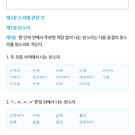
제3장 소리에 관한 것
제1절 된소리
제5항
한 단어 안에서 뚜렷한 까닭 없이 나는 된소리는 다음 음절의 첫소
리를 된소리로 적는다.
1. 두 모음 사이에서 나는 된소리
소쩍새
어깨
오빠
으뜸
아끼다
기쁘다
깨끗하다
어떠하다
해쓱하다
가끔
거꾸로
부썩
어찌
이따금
2. ‘ㄴ, ㄹ, ㅁ, ㅇ’ 받침 뒤에서 나는 된소리
산뜻하다
잔뜩
살짝
훨씬
담뿍
움찔
몽땅
엉뚱하다