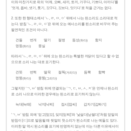
이와 마찬가지로 위의 ‘어깨, 오빠, 새끼, 토끼, 가꾸다, 기쁘다, 아끼다’를
‘엇개, 옵바, 샛기, 톳기, 갓구다, 깃브다, 앗기다’로 적을 근거는 없다.
2. 또한 한 형태소에서 ‘ㄴ, ㄹ, ㅁ, ㅇ’ 뒤에서 나는 된소리도 소리대로 적
는다. 받침 ‘ㄴ, ㄹ, ㅁ, ㅇ’은 뒤에 오는 예사소리를 된소리로 바꾸어 주는
필연적인 조건이 아니다.
건들
번개
딸기
절벙
듬성
함지
(하다)
껑둥
뭉실
(하다)
따라서 ‘ㄴ, ㄹ, ㅁ, ㅇ’ 뒤에 오는 된소리는 특별한 까닭이 있다고 할 수 없
으므로 소리 나는 대로 표기한다.
건뜻
번쩍
딸꾹
절뚝
듬뿍
함빡
(거리다)
껑뚱
뭉뚱
(하다)
(그리다)
그렇지만 ‘ㄱ, ㅂ’ 받침 뒤에 연결되는 ‘ㄱ, ㄷ, ㅂ, ㅅ, ㅈ’은 언제나 된소리
로 소리 나므로 이러한 경우에는 된소리로 표기하지 않는다.
늑대[늑때]
낙지[낙찌]
접시[접씨]
갑자기[갑짜기]
‘ㄱ, ㅂ’ 받침 외에 ‘믿고[믿꼬], 잊지[읻찌]’와 ‘낯설다[낟썰다]’처럼 앞말의
받침이 [ㄷ]으로 발음될 때 뒷말의 첫소리가 된소리로 나는 예들도 있다.
이러한 말 역시 된소리를 표기에 반영하지 않는데 이는 다른 이유에서이