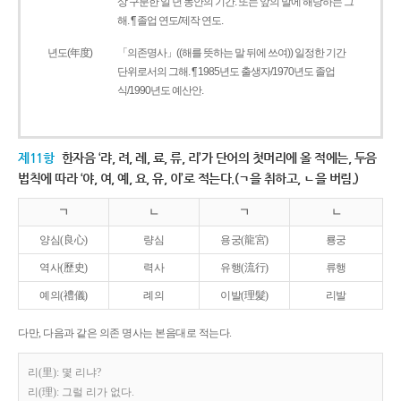
상 구분한 일 년 동안의 기간. 또는 앞의 말에 해당하는 그
해. ¶ 졸업 연도/제작 연도.
년도(年度)
「의존명사」((해를 뜻하는 말 뒤에 쓰여)) 일정한 기간
단위로서의 그해. ¶ 1985년도 출생자/1970년도 졸업
식/1990년도 예산안.
제11항
한자음 ‘랴, 려, 례, 료, 류, 리’가 단어의 첫머리에 올 적에는, 두음
법칙에 따라 ‘야, 여, 예, 요, 유, 이’로 적는다.(ㄱ을 취하고, ㄴ을 버림.)
ㄱ
ㄴ
ㄱ
ㄴ
양심(良心)
량심
용궁(龍宮)
룡궁
역사(歷史)
력사
유행(流行)
류행
예의(禮儀)
례의
이발(理髮)
리발
다만, 다음과 같은 의존 명사는 본음대로 적는다.
리(里): 몇 리냐?
리(理): 그럴 리가 없다.