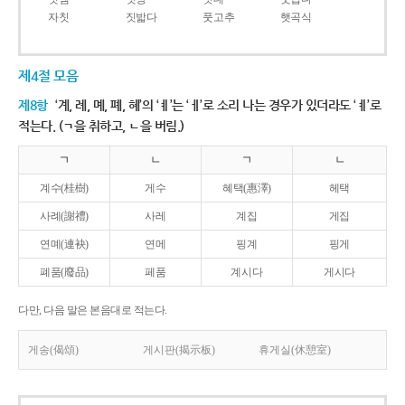
자칫
짓밟다
풋고추
햇곡식
제4절 모음
제8항
‘계, 례, 몌, 폐, 혜’의 ‘ㅖ’는 ‘ㅔ’로 소리 나는 경우가 있더라도 ‘ㅖ’로
적는다. (ㄱ을 취하고, ㄴ을 버림.)
ㄱ
ㄴ
ㄱ
ㄴ
계수(桂樹)
게수
혜택(惠澤)
헤택
사례(謝禮)
사레
계집
게집
연몌(連袂)
연메
핑계
핑게
폐품(廢品)
페품
계시다
게시다
다만, 다음 말은 본음대로 적는다.
게송(偈頌)
게시판(揭示板)
휴게실(休憩室)