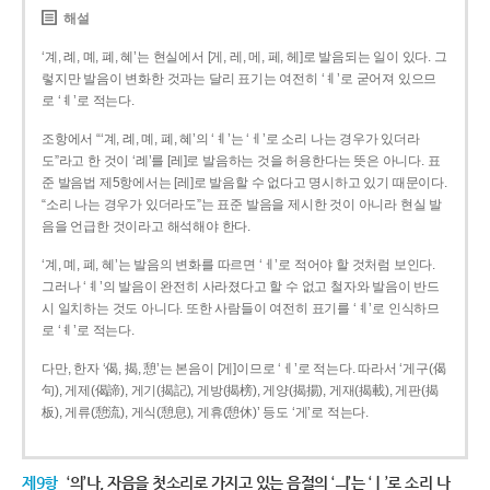
해설
‘계, 례, 몌, 폐, 혜’는 현실에서 [게, 레, 메, 페, 헤]로 발음되는 일이 있다. 그
렇지만 발음이 변화한 것과는 달리 표기는 여전히 ‘ㅖ’로 굳어져 있으므
로 ‘ㅖ’로 적는다.
조항에서 “‘계, 례, 몌, 폐, 혜’의 ‘ㅖ’는 ‘ㅔ’로 소리 나는 경우가 있더라
도”라고 한 것이 ‘례’를 [레]로 발음하는 것을 허용한다는 뜻은 아니다. 표
준 발음법 제5항에서는 [레]로 발음할 수 없다고 명시하고 있기 때문이다.
“소리 나는 경우가 있더라도”는 표준 발음을 제시한 것이 아니라 현실 발
음을 언급한 것이라고 해석해야 한다.
‘계, 몌, 폐, 혜’는 발음의 변화를 따르면 ‘ㅔ’로 적어야 할 것처럼 보인다.
그러나 ‘ㅖ’의 발음이 완전히 사라졌다고 할 수 없고 철자와 발음이 반드
시 일치하는 것도 아니다. 또한 사람들이 여전히 표기를 ‘ㅖ’로 인식하므
로 ‘ㅖ’로 적는다.
다만, 한자 ‘偈, 揭, 憩’는 본음이 [게]이므로 ‘ㅔ’로 적는다. 따라서 ‘게구(偈
句), 게제(偈諦), 게기(揭記), 게방(揭榜), 게양(揭揚), 게재(揭載), 게판(揭
板), 게류(憩流), 게식(憩息), 게휴(憩休)’ 등도 ‘게’로 적는다.
제9항
‘의’나, 자음을 첫소리로 가지고 있는 음절의 ‘ㅢ’는 ‘ㅣ’로 소리 나