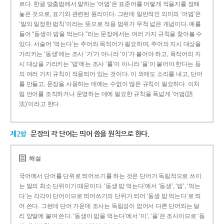
르다. 한글 맞춤법에서 말하는 ‘어법’은 표준어를 어떻게 적을지를 정해
놓은 것으로, 표기와 관련된 원리이다. 그런데 일반적인 의미의 ‘어법’은
‘말의 일정한 법칙’이라는 뜻으로 적용 범위가 무척 넓은 개념이다. 예를
들어 “동생이 밥을 먹는다.”라는 문장에서는 여러 가지 규칙을 찾아볼 수
있다. 서술어 ‘먹는다’는 주어와 목적어가 필요하며, 주어의 지시 대상을
가리키는 ‘동생’에는 조사 ‘가’가 아니라 ‘이’가 붙어야 하고, 목적어의 지
시 대상을 가리키는 ‘밥’에는 조사 ‘를’이 아니라 ‘을’이 붙어야 한다는 등
의 여러 가지 규칙이 적용되어 있는 것이다. 이 외에도 소리를 내고, 단어
를 만들고, 문장을 사용하는 데에는 수없이 많은 규칙이 필요하다. 이처
럼 언어를 조직하거나 운영하는 데에 필요한 규칙을 폭넓게 ‘어법(語
法)’이라고 한다.
제2항
문장의 각 단어는 띄어 씀을 원칙으로 한다.
해설
국어에서 단어를 단위로 띄어쓰기를 하는 것은 단어가 독립적으로 쓰이
는 말의 최소 단위이기 때문이다. ‘동생 밥 먹는다’에서 ‘동생’, ‘밥’, ‘먹는
다’는 각각이 단어이므로 띄어쓰기의 단위가 되어 ‘동생 밥 먹는다’로 띄
어 쓴다. 그런데 단어 가운데 조사는 독립성이 없어서 다른 단어와는 달
리 앞말에 붙여 쓴다. ‘동생이 밥을 먹는다’에서 ‘이’, ‘을’은 조사이므로 ‘동