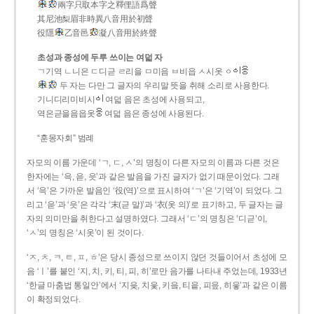
兩字只取本字之釋俚語爲聲
其尼池梨眉非時異八音用於初聲
役隱
乙音邑
凝八音用於終聲
초성과 종성에 두루 쓰이는 여덟 자
ㄱ기역 ㄴ니은 ㄷ디귿 ㄹ리을 ㅁ미음 ㅂ비읍 ㅅ시옷 ㆁ
두 자는 다만 그 글자의 우리말 뜻을 취해 소리로 사용한다.
기니디리미비시
여덟 음은 초성에 사용되고,
역은귿을음읍옷
여덟 음은 종성에 사용된다.
“훈몽자회” 범례
자모의 이름 가운데 ‘ㄱ, ㄷ, ㅅ’의 명칭이 다른 자모의 이름과 다른 것은
한자에는 ‘윽, 읃, 읏’과 같은 발음을 가진 글자가 없기 때문이었다. 그래
서 ‘윽’은 가까운 발음인 ‘役(역)’으로 표시하여 ‘ㄱ’은 ‘기역’이 되었다. 그
리고 ‘읃’과 ‘읏’은 각각 ‘末(귿 말)’과 ‘衣(옷 의)’로 표기하고, 두 글자는 글
자의 의미만을 취한다고 설명하였다. 그래서 ‘ㄷ’의 명칭은 ‘디귿’이,
‘ㅅ’의 명칭은 ‘시옷’이 된 것이다.
‘ㅈ, ㅊ, ㅋ, ㅌ, ㅍ, ㅎ’은 당시 종성으로 쓰이지 않던 것들이어서 초성에 모
음 ‘ㅣ’를 붙인 ‘지, 치, 키, 티, 피, 히’로만 음가를 나타내 주었는데, 1933년
‘한글 마춤법 통일안’에서 ‘지읒, 치읓, 키읔, 티읕, 피읖, 히읗’과 같은 이름
이 확정되었다.