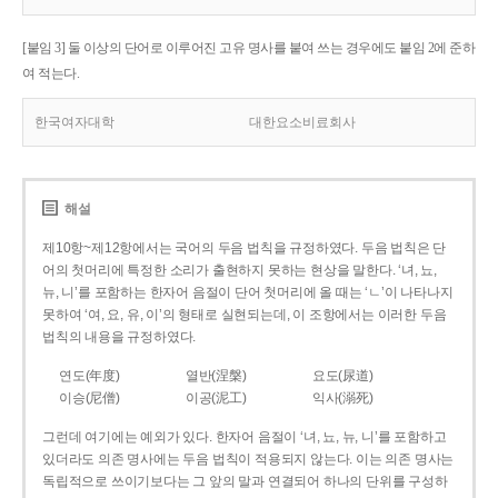
[붙임 3] 둘 이상의 단어로 이루어진 고유 명사를 붙여 쓰는 경우에도 붙임 2에 준하
여 적는다.
한국여자대학
대한요소비료회사
해설
제10항~제12항에서는 국어의 두음 법칙을 규정하였다. 두음 법칙은 단
어의 첫머리에 특정한 소리가 출현하지 못하는 현상을 말한다. ‘녀, 뇨,
뉴, 니’를 포함하는 한자어 음절이 단어 첫머리에 올 때는 ‘ㄴ’이 나타나지
못하여 ‘여, 요, 유, 이’의 형태로 실현되는데, 이 조항에서는 이러한 두음
법칙의 내용을 규정하였다.
연도(年度)
열반(涅槃)
요도(尿道)
이승(尼僧)
이공(泥工)
익사(溺死)
그런데 여기에는 예외가 있다. 한자어 음절이 ‘녀, 뇨, 뉴, 니’를 포함하고
있더라도 의존 명사에는 두음 법칙이 적용되지 않는다. 이는 의존 명사는
독립적으로 쓰이기보다는 그 앞의 말과 연결되어 하나의 단위를 구성하