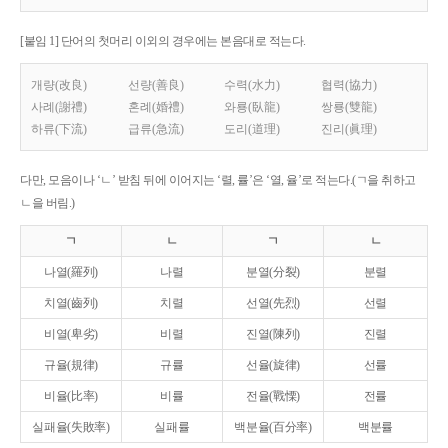
[붙임 1] 단어의 첫머리 이외의 경우에는 본음대로 적는다.
개량(改良)
선량(善良)
수력(水力)
협력(協力)
사례(謝禮)
혼례(婚禮)
와룡(臥龍)
쌍룡(雙龍)
하류(下流)
급류(急流)
도리(道理)
진리(眞理)
다만, 모음이나 ‘ㄴ’ 받침 뒤에 이어지는 ‘렬, 률’은 ‘열, 율’로 적는다.(ㄱ을 취하고
ㄴ을 버림.)
ㄱ
ㄴ
ㄱ
ㄴ
나열(羅列)
나렬
분열(分裂)
분렬
치열(齒列)
치렬
선열(先烈)
선렬
비열(卑劣)
비렬
진열(陳列)
진렬
규율(規律)
규률
선율(旋律)
선률
비율(比率)
비률
전율(戰慄)
전률
실패율(失敗率)
실패률
백분율(百分率)
백분률