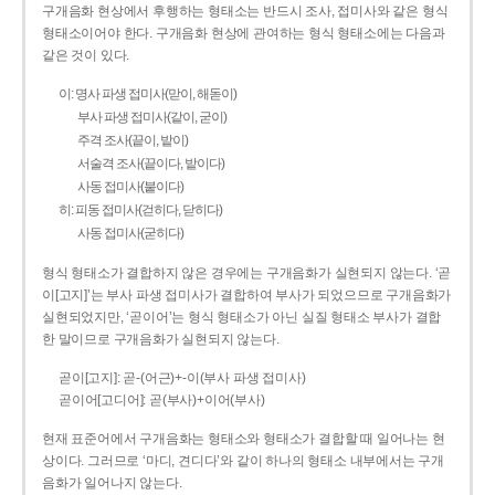
구개음화 현상에서 후행하는 형태소는 반드시 조사, 접미사와 같은 형식
형태소이어야 한다. 구개음화 현상에 관여하는 형식 형태소에는 다음과
같은 것이 있다.
이: 명사 파생 접미사(맏이, 해돋이)
부사 파생 접미사(같이, 굳이)
주격 조사(끝이, 밭이)
서술격 조사(끝이다, 밭이다)
사동 접미사(붙이다)
히: 피동 접미사(걷히다, 닫히다)
사동 접미사(굳히다)
형식 형태소가 결합하지 않은 경우에는 구개음화가 실현되지 않는다. ‘곧
이[고지]’는 부사 파생 접미사가 결합하여 부사가 되었으므로 구개음화가
실현되었지만, ‘곧이어’는 형식 형태소가 아닌 실질 형태소 부사가 결합
한 말이므로 구개음화가 실현되지 않는다.
곧이[고지]: 곧-­(어근)+­-이(부사 파생 접미사)
곧이어[고디어]: 곧(부사)+이어(부사)
현재 표준어에서 구개음화는 형태소와 형태소가 결합할 때 일어나는 현
상이다. 그러므로 ‘마디, 견디다’와 같이 하나의 형태소 내부에서는 구개
음화가 일어나지 않는다.