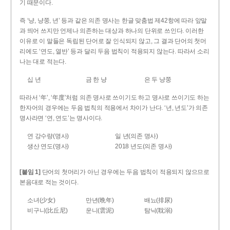
기 때문이다.
즉 ‘냥, 냥쭝, 년’ 등과 같은 의존 명사는 한글 맞춤법 제42항에 따라 앞말
과 띄어 쓰지만 언제나 의존하는 대상과 하나의 단위로 쓰인다. 이러한
이유로 이 말들은 독립된 단어로 잘 인식되지 않고, 그 결과 단어의 첫머
리에도 ‘연도, 열반’ 등과 달리 두음 법칙이 적용되지 않는다. 따라서 소리
나는 대로 적는다.
십 년
금 한 냥
은 두 냥쭝
따라서 ‘年’, ‘年度’처럼 의존 명사로 쓰이기도 하고 명사로 쓰이기도 하는
한자어의 경우에는 두음 법칙의 적용에서 차이가 난다. ‘년, 년도’가 의존
명사라면 ‘연, 연도’는 명사이다.
연 강수량(명사)
일 년(의존 명사)
생산 연도(명사)
2018 년도(의존 명사)
[붙임 1]
단어의 첫머리가 아닌 경우에는 두음 법칙이 적용되지 않으므로
본음대로 적는 것이다.
소녀(少女)
만년(晩年)
배뇨(排尿)
비구니(比丘尼)
운니(雲泥)
탐닉(耽溺)