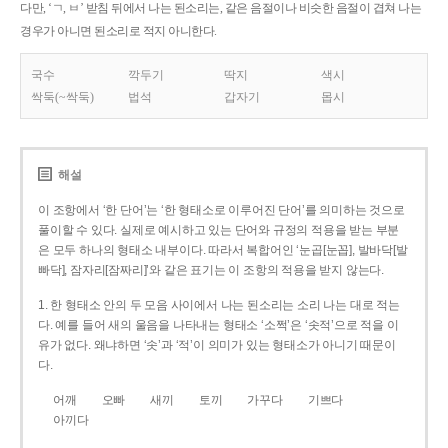
다만, ‘ㄱ, ㅂ’ 받침 뒤에서 나는 된소리는, 같은 음절이나 비슷한 음절이 겹쳐 나는
경우가 아니면 된소리로 적지 아니한다.
국수
깍두기
딱지
색시
싹둑(~싹둑)
법석
갑자기
몹시
해설
이 조항에서 ‘한 단어’는 ‘한 형태소로 이루어진 단어’를 의미하는 것으로
풀이할 수 있다. 실제로 예시하고 있는 단어와 규정의 적용을 받는 부분
은 모두 하나의 형태소 내부이다. 따라서 복합어인 ‘눈곱[눈꼽], 발바닥[발
빠닥], 잠자리[잠짜리]’와 같은 표기는 이 조항의 적용을 받지 않는다.
1. 한 형태소 안의 두 모음 사이에서 나는 된소리는 소리 나는 대로 적는
다. 예를 들어 새의 울음을 나타내는 형태소 ‘소쩍’은 ‘솟적’으로 적을 이
유가 없다. 왜냐하면 ‘솟’과 ‘적’이 의미가 있는 형태소가 아니기 때문이
다.
어깨
오빠
새끼
토끼
가꾸다
기쁘다
아끼다