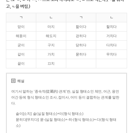
고, ㄴ을 버림.)
ㄱ
ㄴ
ㄱ
ㄴ
맏이
마지
핥이다
할치다
해돋이
해도지
걷히다
거치다
굳이
구지
닫히다
다치다
같이
가치
묻히다
무치다
끝이
끄치
해설
여기서 말하는 ‘종속적(從屬的) 관계’란, 실질 형태소인 체언, 어근, 용언
어간 등에 형식 형태소인 조사, 접미사, 어미 등이 결합하는 관계를 말한
다.
솥이[소치]: 솥(실질 형태소)+이(형식 형태소)
묻히다[무치다]: 묻­-(실질 형태소)+­-히­-(형식 형태소)+-다(형식 형태
소)