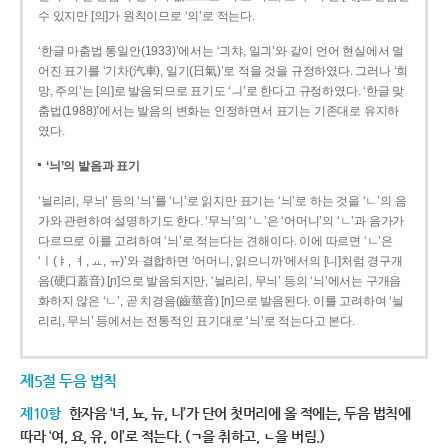
수 있지만 [의]가 원칙이므로 ‘의’로 적는다.
‘한글 마춤법 통일안(1933)’에서는 ‘긔챠, 일긔’와 같이 언어 현실에서 멀
어진 표기를 ‘기차(汽車), 일기(日氣)’로 적을 것을 규정하였다. 그러나 ‘희
망, 주의’는 [의]로 발음되므로 표기도 ‘ㅢ’로 한다고 규정하였다. ‘한글 맞
춤법(1988)’에서는 발음의 변화는 인정하면서 표기는 기존대로 유지하
였다.
‘늬’의 발음과 표기
‘늴리리, 무늬’ 등의 ‘늬’를 ‘니’로 읽지만 표기는 ‘늬’로 하는 것을 ‘ㄴ’의 음
가와 관련하여 설명하기도 한다. ‘무늬’의 ‘ㄴ’은 ‘어머니’의 ‘ㄴ’과 음가가
다르므로 이를 고려하여 ‘늬’로 적는다는 견해이다. 이에 따르면 ‘ㄴ’은
‘ㅣ(ㅑ, ㅕ, ㅛ, ㅠ)’와 결합하면 ‘어머니, 읽으니까’에서의 [니]처럼 경구개
음(硬口蓋音) [ɲ]으로 발음되지만, ‘늴리리, 무늬’ 등의 ‘늬’에서는 구개음
화하지 않은 ‘ㄴ’, 곧 치경음(齒莖音) [n]으로 발음된다. 이를 고려하여 ‘늴
리리, 무늬’ 등에서는 전통적인 표기대로 ‘늬’로 적는다고 본다.
제5절 두음 법칙
제10항
한자음 ‘녀, 뇨, 뉴, 니’가 단어 첫머리에 올 적에는, 두음 법칙에
따라 ‘여, 요, 유, 이’로 적는다. (ㄱ을 취하고, ㄴ을 버림.)