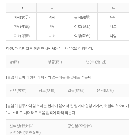
ㄱ
ㄴ
ㄱ
ㄴ
여자(女子)
녀자
유대(紐帶)
뉴대
연세(年歲)
년세
이토(泥土)
니토
요소(尿素)
뇨소
익명(匿名)
닉명
다만, 다음과 같은 의존 명사에서는 ‘냐, 녀’ 음을 인정한다.
냥(兩)
냥쭝(兩-)
년(年)(몇 년)
[붙임 1] 단어의 첫머리 이외의 경우에는 본음대로 적는다.
남녀(男女)
당뇨(糖尿)
결뉴(結紐)
은닉(隱匿)
[붙임 2] 접두사처럼 쓰이는 한자가 붙어서 된 말이나 합성어에서, 뒷말의 첫소리가
‘ㄴ’ 소리로 나더라도 두음 법칙에 따라 적는다.
신여성(新女性)
공염불(空念佛)
남존여비(男尊女卑)