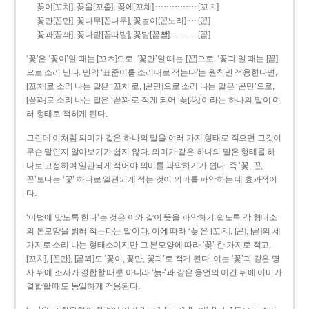
……………
꽃이[꼬치], 꽃을[꼬츨], 꽃에[꼬체]
[꼬ㅊ]
…
꽃만[꼰만], 꽃나무[꼰나무], 꽃놀이[꼰노리]
[꼰]
………
꽃과[꼳꽈], 꽃다발[꼳따발], 꽃밭[꼳빧]
[꼳]
‘꽃’은 ‘꽃이’일 때는 [꼬ㅊ]으로, ‘꽃만’일 때는 [꼰]으로, ‘꽃과’일 때는 [꼳]
으로 소리 난다. 만약 ‘표준어를 소리대로 적는다’는 원칙만 적용한다면,
[꼬치]로 소리 나는 말은 ‘꼬치’로, [꼰만]으로 소리 나는 말은 ‘꼰만’으로,
[꼳꽈]로 소리 나는 말은 ‘꼳꽈’로 적게 되어 ‘꽃[花]’이라는 하나의 말이 여
러 형태로 적히게 된다.
그런데 이처럼 의미가 같은 하나의 말을 여러 가지 형태로 적으면 그것이
무슨 말인지 알아보기가 쉽지 않다. 의미가 같은 하나의 말은 형태를 하
나로 고정하여 일관되게 적어야 의미를 파악하기가 쉽다. 즉 ‘꽃, 꼰,
꼳’보다는 ‘꽃’ 하나로 일관되게 적는 것이 의미를 파악하는 데 효과적이
다.
‘어법에 맞도록 한다’는 것은 이와 같이 뜻을 파악하기 쉽도록 각 형태소
의 본모양을 밝혀 적는다는 말이다. 이에 따라 ‘꽃’은 [꼬ㅊ], [꼰], [꼳]의 세
가지로 소리 나는 형태소이지만 그 본모양에 따라 ‘꽃’ 한 가지로 적고,
[꼬치], [꼰만], [꼳꽈]도 ‘꽃이, 꽃만, 꽃과’로 적게 된다. 이는 ‘꽃’과 같은 명
사 뒤에 조사가 결합할 때뿐 아니라 ‘늙-’과 같은 용언의 어간 뒤에 어미가
결합할 때도 동일하게 적용된다.