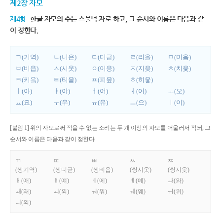
제2장 자모
제4항
한글 자모의 수는 스물넉 자로 하고, 그 순서와 이름은 다음과 같
이 정한다.
ㄱ(기역)
ㄴ(니은)
ㄷ(디귿)
ㄹ(리을)
ㅁ(미음)
ㅂ(비읍)
ㅅ(시옷)
ㅇ(이응)
ㅈ(지읒)
ㅊ(치읓)
ㅋ(키읔)
ㅌ(티읕)
ㅍ(피읖)
ㅎ(히읗)
ㅏ(아)
ㅑ(야)
ㅓ(어)
ㅕ(여)
ㅗ(오)
ㅛ(요)
ㅜ(우)
ㅠ(유)
ㅡ(으)
ㅣ(이)
[붙임 1] 위의 자모로써 적을 수 없는 소리는 두 개 이상의 자모를 어울러서 적되, 그
순서와 이름은 다음과 같이 정한다.
ㄲ
ㄸ
ㅃ
ㅆ
ㅉ
(쌍기역)
(쌍디귿)
(쌍비읍)
(쌍시옷)
(쌍지읒)
ㅐ(애)
ㅒ(얘)
ㅔ(에)
ㅖ(예)
ㅘ(와)
ㅙ(왜)
ㅚ(외)
ㅝ(워)
ㅞ(웨)
ㅟ(위)
ㅢ(의)