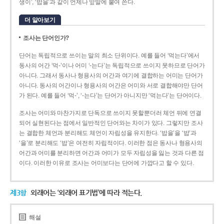
생이’, ‘밥을’과 같이 언제나 앞말에 붙여 쓴다.
더 알아보기
조사는 단어인가?
단어는 독립적으로 쓰이는 말의 최소 단위이다. 예를 들어 ‘먹는다’에서
동사의 어간 ‘먹-­’이나 어미 ‘­-는다’는 독립적으로 쓰이지 못하므로 단어가
아니다. 그래서 동사나 형용사의 어간과 여기에 결합하는 어미는 단어가
아니다. 동사의 어간이나 형용사의 어간은 어미와 서로 결합해야만 단어
가 된다. 예를 들어 ‘먹-’, ‘-는다’는 단어가 아니지만 ‘먹는다’는 단어이다.
조사는 어미와 마찬가지로 단독으로 쓰이지 못할뿐더러 체언 뒤에 연결
되어 실현된다는 점에서 일반적인 단어와는 차이가 있다. 그렇지만 조사
는 결합한 체언과 분리해도 체언이 자립성을 유지한다. ‘밥을’을 ‘밥’과
‘을’로 분리해도 ‘밥’은 여전히 자립적이다. 이러한 점은 동사나 형용사의
어간과 어미를 분리하면 어간과 어미가 모두 자립성을 잃는 것과 다른 점
이다. 이러한 이유로 조사는 어미보다는 단어에 가깝다고 할 수 있다.
제3항
외래어는 ‘외래어 표기법’에 따라 적는다.
해설