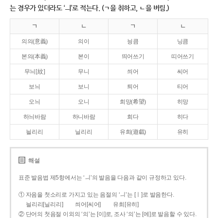
는 경우가 있더라도 ‘ㅢ’로 적는다. (ㄱ을 취하고, ㄴ을 버림.)
ㄱ
ㄴ
ㄱ
ㄴ
의의(意義)
의이
닁큼
닝큼
본의(本義)
본이
띄어쓰기
띠어쓰기
무늬[紋]
무니
씌어
씨어
보늬
보니
틔어
티어
오늬
오니
희망(希望)
히망
하늬바람
하니바람
희다
히다
늴리리
닐리리
유희(遊戱)
유히
해설
표준 발음법 제5항에서는 ‘ㅢ’의 발음을 다음과 같이 규정하고 있다.
① 자음을 첫소리로 가지고 있는 음절의 ‘ㅢ’는 [ㅣ]로 발음한다.
늴리리[닐리리]
씌어[씨어]
유희[유히]
② 단어의 첫음절 이외의 ‘의’는 [이]로, 조사 ‘의’는 [에]로 발음할 수 있다.