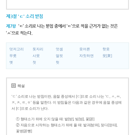
제3절 'ㄷ' 소리 받침
제7항
‘ㄷ’ 소리로 나는 받침 중에서 ‘ㄷ’으로 적을 근거가 없는 것은
‘ㅅ’으로 적는다.
덧저고리
돗자리
엇셈
웃어른
핫옷
무릇
사뭇
얼핏
자칫하면
뭇[衆]
옛
첫
헛
해설
‘ㄷ’ 소리로 나는 받침이란, 음절 종성에서 [ㄷ]으로 소리 나는 ‘ㄷ, ㅅ, ㅆ,
ㅈ, ㅊ, ㅌ, ㅎ’ 등을 말한다. 이 받침들은 다음과 같은 경우에 음절 종성에
서 [ㄷ]으로 소리가 난다.
① 형태소가 뒤에 오지 않을 때: 밭[받], 빚[빋], 꽃[꼳]
② 자음으로 시작하는 형태소가 뒤에 올 때: 밭과[받꽈], 젖다[젇따],
꽃병[꼳뼝]