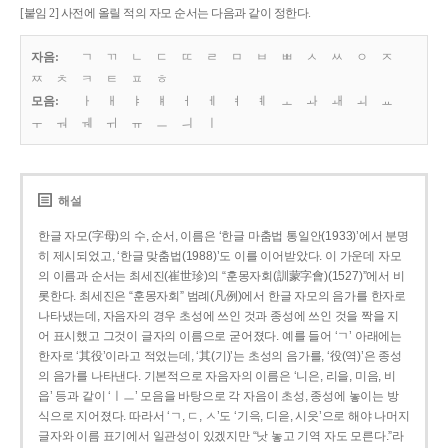
[붙임 2] 사전에 올릴 적의 자모 순서는 다음과 같이 정한다.
자음:
ㄱ
ㄲ
ㄴ
ㄷ
ㄸ
ㄹ
ㅁ
ㅂ
ㅃ
ㅅ
ㅆ
ㅇ
ㅈ
ㅉ
ㅊ
ㅋ
ㅌ
ㅍ
ㅎ
모음:
ㅏ
ㅐ
ㅑ
ㅒ
ㅓ
ㅔ
ㅕ
ㅖ
ㅗ
ㅘ
ㅙ
ㅚ
ㅛ
ㅜ
ㅝ
ㅞ
ㅟ
ㅠ
ㅡ
ㅢ
ㅣ
해설
한글 자모(字母)의 수, 순서, 이름은 ‘한글 마춤법 통일안(1933)’에서 분명
히 제시되었고, ‘한글 맞춤법(1988)’도 이를 이어받았다. 이 가운데 자모
의 이름과 순서는 최세진(崔世珍)의 “훈몽자회(訓蒙字會)(1527)”에서 비
롯한다. 최세진은 “훈몽자회” 범례(凡例)에서 한글 자모의 음가를 한자로
나타냈는데, 자음자의 경우 초성에 쓰인 것과 종성에 쓰인 것을 짝을 지
어 표시했고 그것이 글자의 이름으로 굳어졌다. 예를 들어 ‘ㄱ’ 아래에는
한자로 ‘其役’이라고 적었는데, ‘其(기)’는 초성의 음가를, ‘役(역)’은 종성
의 음가를 나타낸다. 기본적으로 자음자의 이름은 ‘니은, 리을, 미음, 비
읍’ 등과 같이 ‘ㅣㅡ’ 모음을 바탕으로 각 자음이 초성, 종성에 놓이는 방
식으로 지어졌다. 따라서 ‘ㄱ, ㄷ, ㅅ’도 ‘기윽, 디읃, 시읏’으로 해야 나머지
글자와 이름 표기에서 일관성이 있겠지만 “낫 놓고 기역 자도 모른다.”라