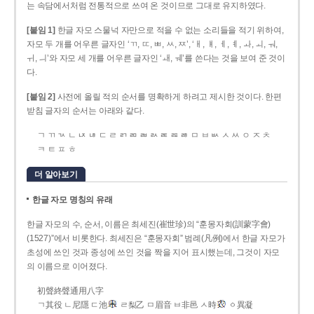
는 속담에서처럼 전통적으로 쓰여 온 것이므로 그대로 유지하였다.
[붙임 1]
한글 자모 스물넉 자만으로 적을 수 없는 소리들을 적기 위하여,
자모 두 개를 어우른 글자인 ‘ㄲ, ㄸ, ㅃ, ㅆ, ㅉ’, ‘ㅐ, ㅒ, ㅔ, ㅖ, ㅘ, ㅚ, ㅝ,
ㅟ, ㅢ’와 자모 세 개를 어우른 글자인 ‘ㅙ, ㅞ’를 쓴다는 것을 보여 준 것이
다.
[붙임 2]
사전에 올릴 적의 순서를 명확하게 하려고 제시한 것이다. 한편
받침 글자의 순서는 아래와 같다.
ㄱ ㄲ ㄳ ㄴ ㄵ ㄶ ㄷ ㄹ ㄺ ㄻ ㄼ ㄽ ㄾ ㄿ ㅀ ㅁ ㅂ ㅄ ㅅ ㅆ ㅇ ㅈ ㅊ
ㅋ ㅌ ㅍ ㅎ
더 알아보기
한글 자모 명칭의 유래
한글 자모의 수, 순서, 이름은 최세진(崔世珍)의 “훈몽자회(訓蒙字會)
(1527)”에서 비롯한다. 최세진은 “훈몽자회” 범례(凡例)에서 한글 자모가
초성에 쓰인 것과 종성에 쓰인 것을 짝을 지어 표시했는데, 그것이 자모
의 이름으로 이어졌다.
初聲終聲通用八字
ㄱ其役 ㄴ尼隱 ㄷ池
ㄹ梨乙 ㅁ眉音 ㅂ非邑 ㅅ時
ㆁ異凝