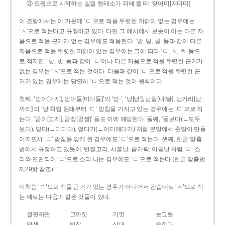
③ 모음으로 시작하는 실질 형태소가 뒤에 올 때: 젖어미[저더미]
이 조항에서는 이 가운데 ‘ㄷ’으로 적을 뚜렷한 까닭이 없는 경우에는
‘ㅅ’으로 적는다고 규정하고 있다. 다만 그 예시에서 보듯이 이는 다른 자
음으로 적을 근거가 없는 경우에도 적용된다. ‘밭, 빚, 꽃’ 등과 같이 다른
자음으로 적을 뚜렷한 까닭이 있는 경우에는 그에 따라 ‘ㅌ, ㅈ, ㅊ’ 등으
로 적지만, ‘낫, 빗’ 등과 같이 ‘ㄷ’이나 다른 자음으로 적을 뚜렷한 근거가
없는 경우는 ‘ㅅ’으로 적는 것이다. 다음과 같이 ‘ㄷ’으로 적을 뚜렷한 근
거가 있는 경우에는 당연히 ‘ㄷ’으로 적는 것이 원칙이다.
첫째, ‘맏이[마지], 맏아들[마다들]’의 ‘맏-’, ‘낟[낟ː], 낟알[나ː달], 낟가리[낟ː
까리]’의 ‘낟’처럼 원래부터 ‘ㄷ’ 받침을 가지고 있는 경우에는 ‘ㄷ’으로 적
는다. ‘곧이[고지], 곧장[곧짱]’ 등도 이에 해당한다. 둘째, ‘돋보다(←도두
보다), 딛다(←디디다), 얻다가(←어디에다가)’처럼 본말에서 준말이 만들
어지면서 ‘ㄷ’ 받침을 갖게 된 경우에도 ‘ㄷ’으로 적는다. 셋째, 한글 맞춤
법에서 규정하고 있듯이 ‘반짇고리, 사흗날, 숟가락, 이튿날’처럼 ‘ㄹ’ 소
리와 연관되어 ‘ㄷ’으로 소리 나는 경우에도 ‘ㄷ’으로 적는다.(한글 맞춤법
제29항 참조)
이처럼 ‘ㄷ’으로 적을 근거가 있는 경우가 아니어서 관습대로 ‘ㅅ’으로 적
는 예로는 다음과 같은 것들이 있다.
걸핏하면
그까짓
기껏
놋그릇
덧셈
빗장
삿대
숫접다