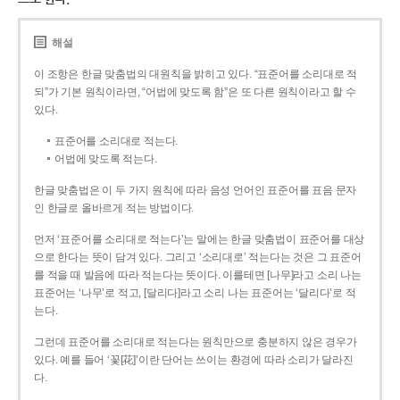
해설
이 조항은 한글 맞춤법의 대원칙을 밝히고 있다. “표준어를 소리대로 적
되”가 기본 원칙이라면, “어법에 맞도록 함”은 또 다른 원칙이라고 할 수
있다.
표준어를 소리대로 적는다.
어법에 맞도록 적는다.
한글 맞춤법은 이 두 가지 원칙에 따라 음성 언어인 표준어를 표음 문자
인 한글로 올바르게 적는 방법이다.
먼저 ‘표준어를 소리대로 적는다’는 말에는 한글 맞춤법이 표준어를 대상
으로 한다는 뜻이 담겨 있다. 그리고 ‘소리대로’ 적는다는 것은 그 표준어
를 적을 때 발음에 따라 적는다는 뜻이다. 이를테면 [나무]라고 소리 나는
표준어는 ‘나무’로 적고, [달리다]라고 소리 나는 표준어는 ‘달리다’로 적
는다.
그런데 표준어를 소리대로 적는다는 원칙만으로 충분하지 않은 경우가
있다. 예를 들어 ‘꽃[花]’이란 단어는 쓰이는 환경에 따라 소리가 달라진
다.