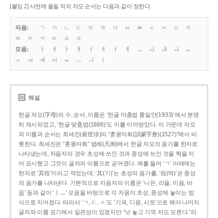
[붙임 2] 사전에 올릴 적의 자모 순서는 다음과 같이 정한다.
자음:
ㄱ
ㄲ
ㄴ
ㄷ
ㄸ
ㄹ
ㅁ
ㅂ
ㅃ
ㅅ
ㅆ
ㅇ
ㅈ
ㅉ
ㅊ
ㅋ
ㅌ
ㅍ
ㅎ
모음:
ㅏ
ㅐ
ㅑ
ㅒ
ㅓ
ㅔ
ㅕ
ㅖ
ㅗ
ㅘ
ㅙ
ㅚ
ㅛ
ㅜ
ㅝ
ㅞ
ㅟ
ㅠ
ㅡ
ㅢ
ㅣ
해설
한글 자모(字母)의 수, 순서, 이름은 ‘한글 마춤법 통일안(1933)’에서 분명
히 제시되었고, ‘한글 맞춤법(1988)’도 이를 이어받았다. 이 가운데 자모
의 이름과 순서는 최세진(崔世珍)의 “훈몽자회(訓蒙字會)(1527)”에서 비
롯한다. 최세진은 “훈몽자회” 범례(凡例)에서 한글 자모의 음가를 한자로
나타냈는데, 자음자의 경우 초성에 쓰인 것과 종성에 쓰인 것을 짝을 지
어 표시했고 그것이 글자의 이름으로 굳어졌다. 예를 들어 ‘ㄱ’ 아래에는
한자로 ‘其役’이라고 적었는데, ‘其(기)’는 초성의 음가를, ‘役(역)’은 종성
의 음가를 나타낸다. 기본적으로 자음자의 이름은 ‘니은, 리을, 미음, 비
읍’ 등과 같이 ‘ㅣㅡ’ 모음을 바탕으로 각 자음이 초성, 종성에 놓이는 방
식으로 지어졌다. 따라서 ‘ㄱ, ㄷ, ㅅ’도 ‘기윽, 디읃, 시읏’으로 해야 나머지
글자와 이름 표기에서 일관성이 있겠지만 “낫 놓고 기역 자도 모른다.”라