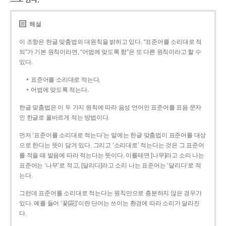
해설
이 조항은 한글 맞춤법의 대원칙을 밝히고 있다. “표준어를 소리대로 적
되”가 기본 원칙이라면, “어법에 맞도록 함”은 또 다른 원칙이라고 할 수
있다.
표준어를 소리대로 적는다.
어법에 맞도록 적는다.
한글 맞춤법은 이 두 가지 원칙에 따라 음성 언어인 표준어를 표음 문자
인 한글로 올바르게 적는 방법이다.
먼저 ‘표준어를 소리대로 적는다’는 말에는 한글 맞춤법이 표준어를 대상
으로 한다는 뜻이 담겨 있다. 그리고 ‘소리대로’ 적는다는 것은 그 표준어
를 적을 때 발음에 따라 적는다는 뜻이다. 이를테면 [나무]라고 소리 나는
표준어는 ‘나무’로 적고, [달리다]라고 소리 나는 표준어는 ‘달리다’로 적
는다.
그런데 표준어를 소리대로 적는다는 원칙만으로 충분하지 않은 경우가
있다. 예를 들어 ‘꽃[花]’이란 단어는 쓰이는 환경에 따라 소리가 달라진
다.