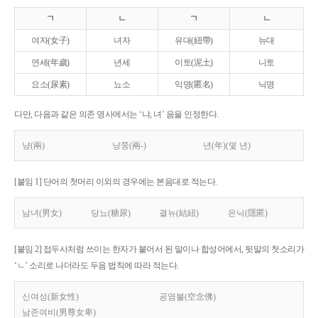
ㄱ
ㄴ
ㄱ
ㄴ
여자(女子)
녀자
유대(紐帶)
뉴대
연세(年歲)
년세
이토(泥土)
니토
요소(尿素)
뇨소
익명(匿名)
닉명
다만, 다음과 같은 의존 명사에서는 ‘냐, 녀’ 음을 인정한다.
냥(兩)
냥쭝(兩-)
년(年)(몇 년)
[붙임 1] 단어의 첫머리 이외의 경우에는 본음대로 적는다.
남녀(男女)
당뇨(糖尿)
결뉴(結紐)
은닉(隱匿)
[붙임 2] 접두사처럼 쓰이는 한자가 붙어서 된 말이나 합성어에서, 뒷말의 첫소리가
‘ㄴ’ 소리로 나더라도 두음 법칙에 따라 적는다.
신여성(新女性)
공염불(空念佛)
남존여비(男尊女卑)