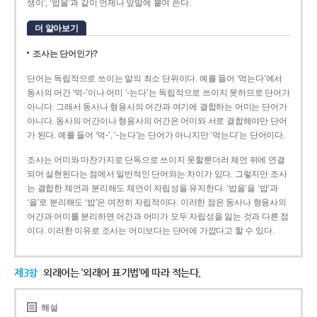
생이’, ‘밥을’과 같이 언제나 앞말에 붙여 쓴다.
더 알아보기
조사는 단어인가?
단어는 독립적으로 쓰이는 말의 최소 단위이다. 예를 들어 ‘먹는다’에서
동사의 어간 ‘먹-­’이나 어미 ‘­-는다’는 독립적으로 쓰이지 못하므로 단어가
아니다. 그래서 동사나 형용사의 어간과 여기에 결합하는 어미는 단어가
아니다. 동사의 어간이나 형용사의 어간은 어미와 서로 결합해야만 단어
가 된다. 예를 들어 ‘먹-’, ‘-는다’는 단어가 아니지만 ‘먹는다’는 단어이다.
조사는 어미와 마찬가지로 단독으로 쓰이지 못할뿐더러 체언 뒤에 연결
되어 실현된다는 점에서 일반적인 단어와는 차이가 있다. 그렇지만 조사
는 결합한 체언과 분리해도 체언이 자립성을 유지한다. ‘밥을’을 ‘밥’과
‘을’로 분리해도 ‘밥’은 여전히 자립적이다. 이러한 점은 동사나 형용사의
어간과 어미를 분리하면 어간과 어미가 모두 자립성을 잃는 것과 다른 점
이다. 이러한 이유로 조사는 어미보다는 단어에 가깝다고 할 수 있다.
제3항
외래어는 ‘외래어 표기법’에 따라 적는다.
해설