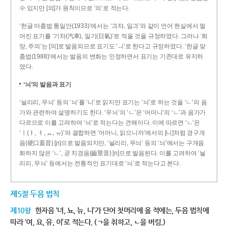
수 있지만 [의]가 원칙이므로 ‘의’로 적는다.
‘한글 마춤법 통일안(1933)’에서는 ‘긔챠, 일긔’와 같이 언어 현실에서 멀
어진 표기를 ‘기차(汽車), 일기(日氣)’로 적을 것을 규정하였다. 그러나 ‘희
망, 주의’는 [의]로 발음되므로 표기도 ‘ㅢ’로 한다고 규정하였다. ‘한글 맞
춤법(1988)’에서는 발음의 변화는 인정하면서 표기는 기존대로 유지하
였다.
‘늬’의 발음과 표기
‘늴리리, 무늬’ 등의 ‘늬’를 ‘니’로 읽지만 표기는 ‘늬’로 하는 것을 ‘ㄴ’의 음
가와 관련하여 설명하기도 한다. ‘무늬’의 ‘ㄴ’은 ‘어머니’의 ‘ㄴ’과 음가가
다르므로 이를 고려하여 ‘늬’로 적는다는 견해이다. 이에 따르면 ‘ㄴ’은
‘ㅣ(ㅑ, ㅕ, ㅛ, ㅠ)’와 결합하면 ‘어머니, 읽으니까’에서의 [니]처럼 경구개
음(硬口蓋音) [ɲ]으로 발음되지만, ‘늴리리, 무늬’ 등의 ‘늬’에서는 구개음
화하지 않은 ‘ㄴ’, 곧 치경음(齒莖音) [n]으로 발음된다. 이를 고려하여 ‘늴
리리, 무늬’ 등에서는 전통적인 표기대로 ‘늬’로 적는다고 본다.
제5절 두음 법칙
제10항
한자음 ‘녀, 뇨, 뉴, 니’가 단어 첫머리에 올 적에는, 두음 법칙에
따라 ‘여, 요, 유, 이’로 적는다. (ㄱ을 취하고, ㄴ을 버림.)