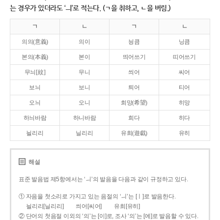
는 경우가 있더라도 ‘ㅢ’로 적는다. (ㄱ을 취하고, ㄴ을 버림.)
ㄱ
ㄴ
ㄱ
ㄴ
의의(意義)
의이
닁큼
닝큼
본의(本義)
본이
띄어쓰기
띠어쓰기
무늬[紋]
무니
씌어
씨어
보늬
보니
틔어
티어
오늬
오니
희망(希望)
히망
하늬바람
하니바람
희다
히다
늴리리
닐리리
유희(遊戱)
유히
해설
표준 발음법 제5항에서는 ‘ㅢ’의 발음을 다음과 같이 규정하고 있다.
① 자음을 첫소리로 가지고 있는 음절의 ‘ㅢ’는 [ㅣ]로 발음한다.
늴리리[닐리리]
씌어[씨어]
유희[유히]
② 단어의 첫음절 이외의 ‘의’는 [이]로, 조사 ‘의’는 [에]로 발음할 수 있다.