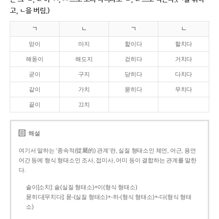
고, ㄴ을 버림.)
ㄱ
ㄴ
ㄱ
ㄴ
맏이
마지
핥이다
할치다
해돋이
해도지
걷히다
거치다
굳이
구지
닫히다
다치다
같이
가치
묻히다
무치다
끝이
끄치
해설
여기서 말하는 ‘종속적(從屬的) 관계’란, 실질 형태소인 체언, 어근, 용언
어간 등에 형식 형태소인 조사, 접미사, 어미 등이 결합하는 관계를 말한
다.
솥이[소치]: 솥(실질 형태소)+이(형식 형태소)
묻히다[무치다]: 묻­-(실질 형태소)+­-히­-(형식 형태소)+-다(형식 형태
소)