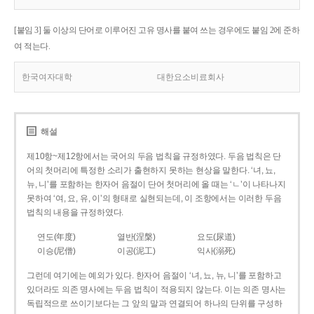
[붙임 3] 둘 이상의 단어로 이루어진 고유 명사를 붙여 쓰는 경우에도 붙임 2에 준하
여 적는다.
한국여자대학
대한요소비료회사
해설
제10항~제12항에서는 국어의 두음 법칙을 규정하였다. 두음 법칙은 단
어의 첫머리에 특정한 소리가 출현하지 못하는 현상을 말한다. ‘녀, 뇨,
뉴, 니’를 포함하는 한자어 음절이 단어 첫머리에 올 때는 ‘ㄴ’이 나타나지
못하여 ‘여, 요, 유, 이’의 형태로 실현되는데, 이 조항에서는 이러한 두음
법칙의 내용을 규정하였다.
연도(年度)
열반(涅槃)
요도(尿道)
이승(尼僧)
이공(泥工)
익사(溺死)
그런데 여기에는 예외가 있다. 한자어 음절이 ‘녀, 뇨, 뉴, 니’를 포함하고
있더라도 의존 명사에는 두음 법칙이 적용되지 않는다. 이는 의존 명사는
독립적으로 쓰이기보다는 그 앞의 말과 연결되어 하나의 단위를 구성하