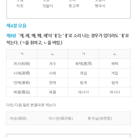
자칫
짓밟다
풋고추
햇곡식
제4절 모음
제8항
‘계, 례, 몌, 폐, 혜’의 ‘ㅖ’는 ‘ㅔ’로 소리 나는 경우가 있더라도 ‘ㅖ’로
적는다. (ㄱ을 취하고, ㄴ을 버림.)
ㄱ
ㄴ
ㄱ
ㄴ
계수(桂樹)
게수
혜택(惠澤)
헤택
사례(謝禮)
사레
계집
게집
연몌(連袂)
연메
핑계
핑게
폐품(廢品)
페품
계시다
게시다
다만, 다음 말은 본음대로 적는다.
게송(偈頌)
게시판(揭示板)
휴게실(休憩室)