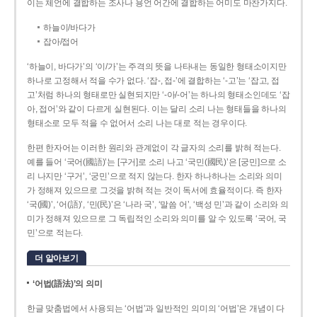
이는 체언에 결합하는 조사나 용언 어간에 결합하는 어미도 마찬가지다.
하늘이/바다가
잡아/접어
‘하늘이, 바다가’의 ‘이/가’는 주격의 뜻을 나타내는 동일한 형태소이지만
하나로 고정해서 적을 수가 없다. ‘잡-, 접-’에 결합하는 ‘-고’는 ‘잡고, 접
고’처럼 하나의 형태로만 실현되지만 ‘-아/-어’는 하나의 형태소인데도 ‘잡
아, 접어’와 같이 다르게 실현된다. 이는 달리 소리 나는 형태들을 하나의
형태소로 모두 적을 수 없어서 소리 나는 대로 적는 경우이다.
한편 한자어는 이러한 원리와 관계없이 각 글자의 소리를 밝혀 적는다.
예를 들어 ‘국어(國語)’는 [구거]로 소리 나고 ‘국민(國民)’은 [궁민]으로 소
리 나지만 ‘구거’, ‘궁민’으로 적지 않는다. 한자 하나하나는 소리와 의미
가 정해져 있으므로 그것을 밝혀 적는 것이 독서에 효율적이다. 즉 한자
‘국(國)’, ‘어(語)’, ‘민(民)’은 ‘나라 국’, ‘말씀 어’, ‘백성 민’과 같이 소리와 의
미가 정해져 있으므로 그 독립적인 소리와 의미를 알 수 있도록 ‘국어, 국
민’으로 적는다.
더 알아보기
‘어법(語法)’의 의미
한글 맞춤법에서 사용되는 ‘어법’과 일반적인 의미의 ‘어법’은 개념이 다