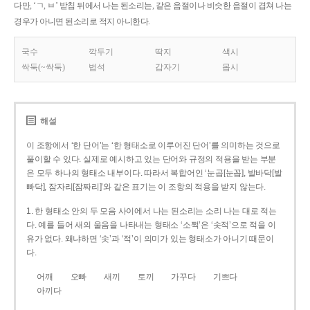
다만, ‘ㄱ, ㅂ’ 받침 뒤에서 나는 된소리는, 같은 음절이나 비슷한 음절이 겹쳐 나는
경우가 아니면 된소리로 적지 아니한다.
국수
깍두기
딱지
색시
싹둑(~싹둑)
법석
갑자기
몹시
해설
이 조항에서 ‘한 단어’는 ‘한 형태소로 이루어진 단어’를 의미하는 것으로
풀이할 수 있다. 실제로 예시하고 있는 단어와 규정의 적용을 받는 부분
은 모두 하나의 형태소 내부이다. 따라서 복합어인 ‘눈곱[눈꼽], 발바닥[발
빠닥], 잠자리[잠짜리]’와 같은 표기는 이 조항의 적용을 받지 않는다.
1. 한 형태소 안의 두 모음 사이에서 나는 된소리는 소리 나는 대로 적는
다. 예를 들어 새의 울음을 나타내는 형태소 ‘소쩍’은 ‘솟적’으로 적을 이
유가 없다. 왜냐하면 ‘솟’과 ‘적’이 의미가 있는 형태소가 아니기 때문이
다.
어깨
오빠
새끼
토끼
가꾸다
기쁘다
아끼다