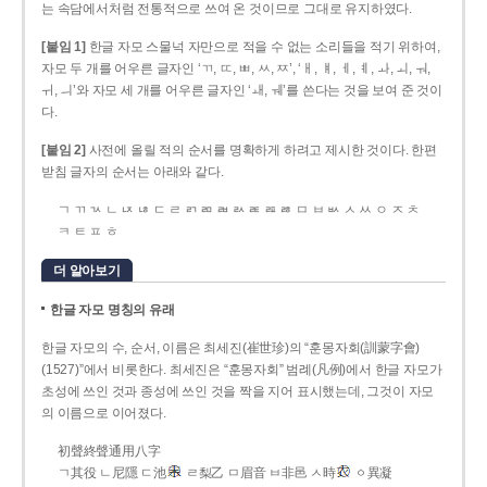
는 속담에서처럼 전통적으로 쓰여 온 것이므로 그대로 유지하였다.
[붙임 1]
한글 자모 스물넉 자만으로 적을 수 없는 소리들을 적기 위하여,
자모 두 개를 어우른 글자인 ‘ㄲ, ㄸ, ㅃ, ㅆ, ㅉ’, ‘ㅐ, ㅒ, ㅔ, ㅖ, ㅘ, ㅚ, ㅝ,
ㅟ, ㅢ’와 자모 세 개를 어우른 글자인 ‘ㅙ, ㅞ’를 쓴다는 것을 보여 준 것이
다.
[붙임 2]
사전에 올릴 적의 순서를 명확하게 하려고 제시한 것이다. 한편
받침 글자의 순서는 아래와 같다.
ㄱ ㄲ ㄳ ㄴ ㄵ ㄶ ㄷ ㄹ ㄺ ㄻ ㄼ ㄽ ㄾ ㄿ ㅀ ㅁ ㅂ ㅄ ㅅ ㅆ ㅇ ㅈ ㅊ
ㅋ ㅌ ㅍ ㅎ
더 알아보기
한글 자모 명칭의 유래
한글 자모의 수, 순서, 이름은 최세진(崔世珍)의 “훈몽자회(訓蒙字會)
(1527)”에서 비롯한다. 최세진은 “훈몽자회” 범례(凡例)에서 한글 자모가
초성에 쓰인 것과 종성에 쓰인 것을 짝을 지어 표시했는데, 그것이 자모
의 이름으로 이어졌다.
初聲終聲通用八字
ㄱ其役 ㄴ尼隱 ㄷ池
ㄹ梨乙 ㅁ眉音 ㅂ非邑 ㅅ時
ㆁ異凝