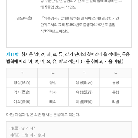
상 구분한 일 년 동안의 기간. 또는 앞의 말에 해당하는 그
해. ¶ 졸업 연도/제작 연도.
년도(年度)
「의존명사」((해를 뜻하는 말 뒤에 쓰여)) 일정한 기간
단위로서의 그해. ¶ 1985년도 출생자/1970년도 졸업
식/1990년도 예산안.
제11항
한자음 ‘랴, 려, 례, 료, 류, 리’가 단어의 첫머리에 올 적에는, 두음
법칙에 따라 ‘야, 여, 예, 요, 유, 이’로 적는다.(ㄱ을 취하고, ㄴ을 버림.)
ㄱ
ㄴ
ㄱ
ㄴ
양심(良心)
량심
용궁(龍宮)
룡궁
역사(歷史)
력사
유행(流行)
류행
예의(禮儀)
례의
이발(理髮)
리발
다만, 다음과 같은 의존 명사는 본음대로 적는다.
리(里): 몇 리냐?
리(理): 그럴 리가 없다.