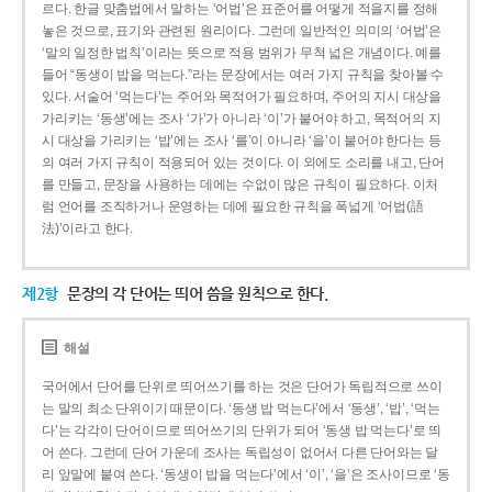
르다. 한글 맞춤법에서 말하는 ‘어법’은 표준어를 어떻게 적을지를 정해
놓은 것으로, 표기와 관련된 원리이다. 그런데 일반적인 의미의 ‘어법’은
‘말의 일정한 법칙’이라는 뜻으로 적용 범위가 무척 넓은 개념이다. 예를
들어 “동생이 밥을 먹는다.”라는 문장에서는 여러 가지 규칙을 찾아볼 수
있다. 서술어 ‘먹는다’는 주어와 목적어가 필요하며, 주어의 지시 대상을
가리키는 ‘동생’에는 조사 ‘가’가 아니라 ‘이’가 붙어야 하고, 목적어의 지
시 대상을 가리키는 ‘밥’에는 조사 ‘를’이 아니라 ‘을’이 붙어야 한다는 등
의 여러 가지 규칙이 적용되어 있는 것이다. 이 외에도 소리를 내고, 단어
를 만들고, 문장을 사용하는 데에는 수없이 많은 규칙이 필요하다. 이처
럼 언어를 조직하거나 운영하는 데에 필요한 규칙을 폭넓게 ‘어법(語
法)’이라고 한다.
제2항
문장의 각 단어는 띄어 씀을 원칙으로 한다.
해설
국어에서 단어를 단위로 띄어쓰기를 하는 것은 단어가 독립적으로 쓰이
는 말의 최소 단위이기 때문이다. ‘동생 밥 먹는다’에서 ‘동생’, ‘밥’, ‘먹는
다’는 각각이 단어이므로 띄어쓰기의 단위가 되어 ‘동생 밥 먹는다’로 띄
어 쓴다. 그런데 단어 가운데 조사는 독립성이 없어서 다른 단어와는 달
리 앞말에 붙여 쓴다. ‘동생이 밥을 먹는다’에서 ‘이’, ‘을’은 조사이므로 ‘동