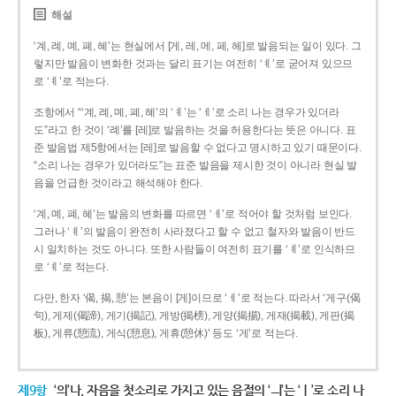
해설
‘계, 례, 몌, 폐, 혜’는 현실에서 [게, 레, 메, 페, 헤]로 발음되는 일이 있다. 그
렇지만 발음이 변화한 것과는 달리 표기는 여전히 ‘ㅖ’로 굳어져 있으므
로 ‘ㅖ’로 적는다.
조항에서 “‘계, 례, 몌, 폐, 혜’의 ‘ㅖ’는 ‘ㅔ’로 소리 나는 경우가 있더라
도”라고 한 것이 ‘례’를 [레]로 발음하는 것을 허용한다는 뜻은 아니다. 표
준 발음법 제5항에서는 [레]로 발음할 수 없다고 명시하고 있기 때문이다.
“소리 나는 경우가 있더라도”는 표준 발음을 제시한 것이 아니라 현실 발
음을 언급한 것이라고 해석해야 한다.
‘계, 몌, 폐, 혜’는 발음의 변화를 따르면 ‘ㅔ’로 적어야 할 것처럼 보인다.
그러나 ‘ㅖ’의 발음이 완전히 사라졌다고 할 수 없고 철자와 발음이 반드
시 일치하는 것도 아니다. 또한 사람들이 여전히 표기를 ‘ㅖ’로 인식하므
로 ‘ㅖ’로 적는다.
다만, 한자 ‘偈, 揭, 憩’는 본음이 [게]이므로 ‘ㅔ’로 적는다. 따라서 ‘게구(偈
句), 게제(偈諦), 게기(揭記), 게방(揭榜), 게양(揭揚), 게재(揭載), 게판(揭
板), 게류(憩流), 게식(憩息), 게휴(憩休)’ 등도 ‘게’로 적는다.
제9항
‘의’나, 자음을 첫소리로 가지고 있는 음절의 ‘ㅢ’는 ‘ㅣ’로 소리 나