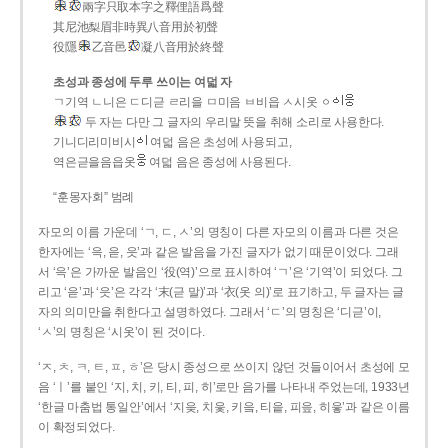
兩字只取本字之釋俚語爲聲
其尼池梨眉非時異八音用於初聲
役隱
乙音邑
凝八音用於終聲
초성과 종성에 두루 쓰이는 여덟 자
ㄱ기역 ㄴ니은 ㄷ디귿 ㄹ리을 ㅁ미음 ㅂ비읍 ㅅ시옷 ㆁ
두 자는 다만 그 글자의 우리말 뜻을 취해 소리로 사용한다.
기니디리미비시
여덟 음은 초성에 사용되고,
역은귿을음읍옷
여덟 음은 종성에 사용된다.
“훈몽자회” 범례
자모의 이름 가운데 ‘ㄱ, ㄷ, ㅅ’의 명칭이 다른 자모의 이름과 다른 것은
한자에는 ‘윽, 읃, 읏’과 같은 발음을 가진 글자가 없기 때문이었다. 그래
서 ‘윽’은 가까운 발음인 ‘役(역)’으로 표시하여 ‘ㄱ’은 ‘기역’이 되었다. 그
리고 ‘읃’과 ‘읏’은 각각 ‘末(귿 말)’과 ‘衣(옷 의)’로 표기하고, 두 글자는 글
자의 의미만을 취한다고 설명하였다. 그래서 ‘ㄷ’의 명칭은 ‘디귿’이,
‘ㅅ’의 명칭은 ‘시옷’이 된 것이다.
‘ㅈ, ㅊ, ㅋ, ㅌ, ㅍ, ㅎ’은 당시 종성으로 쓰이지 않던 것들이어서 초성에 모
음 ‘ㅣ’를 붙인 ‘지, 치, 키, 티, 피, 히’로만 음가를 나타내 주었는데, 1933년
‘한글 마춤법 통일안’에서 ‘지읒, 치읓, 키읔, 티읕, 피읖, 히읗’과 같은 이름
이 확정되었다.