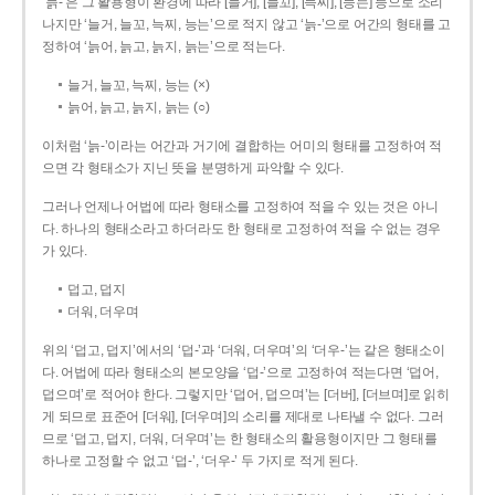
‘늙-’은 그 활용형이 환경에 따라 [늘거], [늘꼬], [늑찌], [능는] 등으로 소리
나지만 ‘늘거, 늘꼬, 늑찌, 능는’으로 적지 않고 ‘늙-’으로 어간의 형태를 고
정하여 ‘늙어, 늙고, 늙지, 늙는’으로 적는다.
늘거, 늘꼬, 늑찌, 능는 (×)
늙어, 늙고, 늙지, 늙는 (○)
이처럼 ‘늙-­’이라는 어간과 거기에 결합하는 어미의 형태를 고정하여 적
으면 각 형태소가 지닌 뜻을 분명하게 파악할 수 있다.
그러나 언제나 어법에 따라 형태소를 고정하여 적을 수 있는 것은 아니
다. 하나의 형태소라고 하더라도 한 형태로 고정하여 적을 수 없는 경우
가 있다.
덥고, 덥지
더워, 더우며
위의 ‘덥고, 덥지’에서의 ‘덥-­’과 ‘더워, 더우며’의 ‘더우-­’는 같은 형태소이
다. 어법에 따라 형태소의 본모양을 ‘덥-­’으로 고정하여 적는다면 ‘덥어,
덥으며’로 적어야 한다. 그렇지만 ‘덥어, 덥으며’는 [더버], [더브며]로 읽히
게 되므로 표준어 [더워], [더우며]의 소리를 제대로 나타낼 수 없다. 그러
므로 ‘덥고, 덥지, 더워, 더우며’는 한 형태소의 활용형이지만 그 형태를
하나로 고정할 수 없고 ‘덥-’, ‘더우-’ 두 가지로 적게 된다.