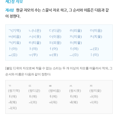
제2장 자모
제4항
한글 자모의 수는 스물넉 자로 하고, 그 순서와 이름은 다음과 같
이 정한다.
ㄱ(기역)
ㄴ(니은)
ㄷ(디귿)
ㄹ(리을)
ㅁ(미음)
ㅂ(비읍)
ㅅ(시옷)
ㅇ(이응)
ㅈ(지읒)
ㅊ(치읓)
ㅋ(키읔)
ㅌ(티읕)
ㅍ(피읖)
ㅎ(히읗)
ㅏ(아)
ㅑ(야)
ㅓ(어)
ㅕ(여)
ㅗ(오)
ㅛ(요)
ㅜ(우)
ㅠ(유)
ㅡ(으)
ㅣ(이)
[붙임 1] 위의 자모로써 적을 수 없는 소리는 두 개 이상의 자모를 어울러서 적되, 그
순서와 이름은 다음과 같이 정한다.
ㄲ
ㄸ
ㅃ
ㅆ
ㅉ
(쌍기역)
(쌍디귿)
(쌍비읍)
(쌍시옷)
(쌍지읒)
ㅐ(애)
ㅒ(얘)
ㅔ(에)
ㅖ(예)
ㅘ(와)
ㅙ(왜)
ㅚ(외)
ㅝ(워)
ㅞ(웨)
ㅟ(위)
ㅢ(의)