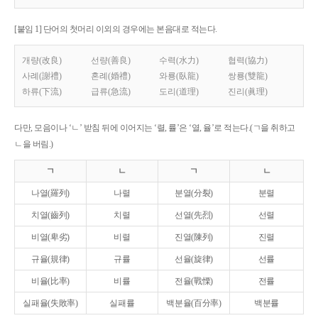
[붙임 1] 단어의 첫머리 이외의 경우에는 본음대로 적는다.
개량(改良)
선량(善良)
수력(水力)
협력(協力)
사례(謝禮)
혼례(婚禮)
와룡(臥龍)
쌍룡(雙龍)
하류(下流)
급류(急流)
도리(道理)
진리(眞理)
다만, 모음이나 ‘ㄴ’ 받침 뒤에 이어지는 ‘렬, 률’은 ‘열, 율’로 적는다.(ㄱ을 취하고
ㄴ을 버림.)
ㄱ
ㄴ
ㄱ
ㄴ
나열(羅列)
나렬
분열(分裂)
분렬
치열(齒列)
치렬
선열(先烈)
선렬
비열(卑劣)
비렬
진열(陳列)
진렬
규율(規律)
규률
선율(旋律)
선률
비율(比率)
비률
전율(戰慄)
전률
실패율(失敗率)
실패률
백분율(百分率)
백분률