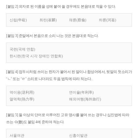
[붙임 2] 외자로 된 이름을 성에 붙여 쓸 경우에도 본음대로 적을 수 있다.
신립(申砬)
최린(崔麟)
채륜(蔡倫)
하륜(河崙)
[붙임 3] 준말에서 본음으로 소리 나는 것은 본음대로 적는다.
국련(국제 연합)
한시련(한국 시각 장애인 연합회)
[붙임 4] 접두사처럼 쓰이는 한자가 붙어서 된 말이나 합성어에서, 뒷말의 첫소리가
‘ㄴ’ 또는 ‘ㄹ’ 소리로 나더라도 두음 법칙에 따라 적는다.
역이용(逆利用)
연이율(年利率)
열역학(熱力學)
해외여행(海外旅行)
[붙임 5] 둘 이상의 단어로 이루어진 고유 명사를 붙여 쓰는 경우나 십진법에 따라
쓰는 수(數)도 붙임 4에 준하여 적는다.
서울여관
신흥이발관