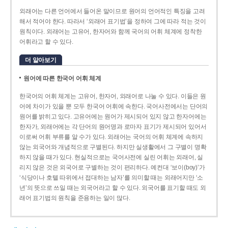
외래어는 다른 언어에서 들어온 말이므로 원어의 언어적인 특징을 고려
해서 적어야 한다. 따라서 ‘외래어 표기법’을 정하여 그에 따라 적는 것이
원칙이다. 외래어는 고유어, 한자어와 함께 국어의 어휘 체계에 정착한
어휘라고 할 수 있다.
더 알아보기
원어에 따른 한국어 어휘 체계
한국어의 어휘 체계는 고유어, 한자어, 외래어로 나눌 수 있다. 이들은 원
어에 차이가 있을 뿐 모두 한국어 어휘에 속한다. 국어사전에서는 단어의
원어를 밝히고 있다. 고유어에는 원어가 제시되어 있지 않고 한자어에는
한자가, 외래어에는 각 단어의 원어명과 로마자 표기가 제시되어 있어서
이로써 어휘 부류를 알 수가 있다. 외래어는 국어의 어휘 체계에 속하지
않는 외국어와 개념적으로 구별된다. 하지만 실생활에서 그 구별이 명확
하지 않을 때가 있다. 현실적으로는 국어사전에 실린 어휘는 외래어, 실
리지 않은 것은 외국어로 구별하는 것이 편리하다. 예컨대 ‘보이(boy)’가
‘식당이나 호텔 따위에서 접대하는 남자’를 의미할 때는 외래어지만 ‘소
년’의 뜻으로 쓰일 때는 외국어라고 할 수 있다. 외국어를 표기할 때도 외
래어 표기법의 원칙을 준용하는 일이 많다.