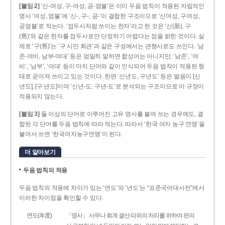
[붙임 2]
‘신-여성, 구-여성, 공-염불’은 이미 두음 법칙이 적용된 자립적인
명사 ‘여성, 염불’에 ‘신-, 구-, 공-’이 결합한 구조이므로 ‘신여성, 구여성,
공염불’로 적는다. ‘접두사처럼 쓰이는 한자’라고 한 것은 ‘신(新), 구
(舊)’와 같은 한자를 접두사로만 단정하기 어렵다는 점을 밝힌 것이다. 실
제로 ‘구(舊)’는 ‘구 시민 회관’과 같은 구성에서는 관형사로도 쓰인다. ‘남
존­-여비, 남부-­여대’ 등은 엄밀히 말하면 합성어는 아니지만, ‘남존’, ‘여
비’, ‘남부’, ‘여대’ 등이 마치 단어와 같이 인식되어 두음 법칙이 적용된 형
태로 굳어져 쓰이고 있는 것이다. 한편 ‘신년도, 구년도’ 등은 발음이 [신
년도], [구ː년도]이며 ‘신년­-도, 구년-­도’로 분석되는 구조이므로 이 규정이
적용되지 않는다.
[붙임 3]
둘 이상의 단어로 이루어진 고유 명사를 붙여 쓰는 경우에도, 결
합된 각 단어를 두음 법칙에 따라 적는다. 따라서 ‘한국 여자 농구 연맹’을
붙여서 쓰면 ‘한국여자농구연맹’이 된다.
더 알아보기
두음 법칙의 적용
두음 법칙의 적용에 차이가 있는 ‘연도’와 ‘년도’는 “표준국어대사전”에서
이러한 차이점을 확인할 수 있다.
연도(年度)
「명사」 사무나 회계 결산 따위의 처리를 위하여 편의