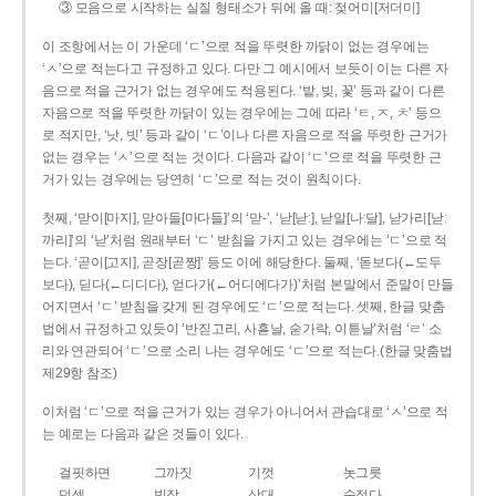
③ 모음으로 시작하는 실질 형태소가 뒤에 올 때: 젖어미[저더미]
이 조항에서는 이 가운데 ‘ㄷ’으로 적을 뚜렷한 까닭이 없는 경우에는
‘ㅅ’으로 적는다고 규정하고 있다. 다만 그 예시에서 보듯이 이는 다른 자
음으로 적을 근거가 없는 경우에도 적용된다. ‘밭, 빚, 꽃’ 등과 같이 다른
자음으로 적을 뚜렷한 까닭이 있는 경우에는 그에 따라 ‘ㅌ, ㅈ, ㅊ’ 등으
로 적지만, ‘낫, 빗’ 등과 같이 ‘ㄷ’이나 다른 자음으로 적을 뚜렷한 근거가
없는 경우는 ‘ㅅ’으로 적는 것이다. 다음과 같이 ‘ㄷ’으로 적을 뚜렷한 근
거가 있는 경우에는 당연히 ‘ㄷ’으로 적는 것이 원칙이다.
첫째, ‘맏이[마지], 맏아들[마다들]’의 ‘맏-’, ‘낟[낟ː], 낟알[나ː달], 낟가리[낟ː
까리]’의 ‘낟’처럼 원래부터 ‘ㄷ’ 받침을 가지고 있는 경우에는 ‘ㄷ’으로 적
는다. ‘곧이[고지], 곧장[곧짱]’ 등도 이에 해당한다. 둘째, ‘돋보다(←도두
보다), 딛다(←디디다), 얻다가(←어디에다가)’처럼 본말에서 준말이 만들
어지면서 ‘ㄷ’ 받침을 갖게 된 경우에도 ‘ㄷ’으로 적는다. 셋째, 한글 맞춤
법에서 규정하고 있듯이 ‘반짇고리, 사흗날, 숟가락, 이튿날’처럼 ‘ㄹ’ 소
리와 연관되어 ‘ㄷ’으로 소리 나는 경우에도 ‘ㄷ’으로 적는다.(한글 맞춤법
제29항 참조)
이처럼 ‘ㄷ’으로 적을 근거가 있는 경우가 아니어서 관습대로 ‘ㅅ’으로 적
는 예로는 다음과 같은 것들이 있다.
걸핏하면
그까짓
기껏
놋그릇
덧셈
빗장
삿대
숫접다