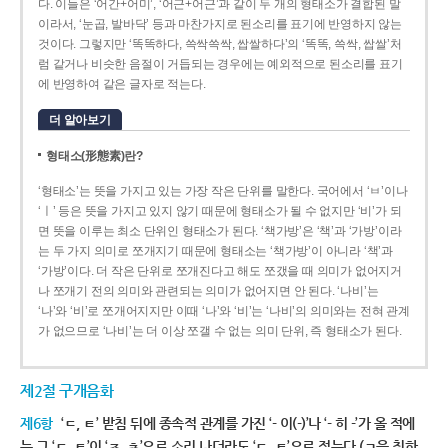
다. 이들은 ‘어간+어미’, ‘어근+어근’과 같이 두 개의 형태소가 결합된 말
이라서, ‘눈곱, 발바닥’ 등과 마찬가지로 된소리를 표기에 반영하지 않는
것이다. 그렇지만 ‘똑똑하다, 쓱싹쓱싹, 쌉쌀하다’의 ‘똑똑, 쓱싹, 쌉쌀’처
럼 같거나 비슷한 음절이 거듭되는 경우에는 예외적으로 된소리를 표기
에 반영하여 같은 글자로 적는다.
더 알아보기
형태소(形態素)란?
‘형태소’는 뜻을 가지고 있는 가장 작은 단위를 말한다. 국어에서 ‘ㅂ’이나
‘ㅣ’ 등은 뜻을 가지고 있지 않기 때문에 형태소가 될 수 없지만 ‘비’가 되
면 뜻을 이루는 최소 단위인 형태소가 된다. ‘책가방’은 ‘책’과 ‘가방’이라
는 두 가지 의미로 쪼개지기 때문에 형태소는 ‘책가방’이 아니라 ‘책’과
‘가방’이다. 더 작은 단위로 쪼개진다고 해도 쪼갰을 때 의미가 없어지거
나 쪼개기 전의 의미와 관련되는 의미가 없어지면 안 된다. ‘나비’는
‘나’와 ‘비’로 쪼개어지지만 이때 ‘나’와 ‘비’는 ‘나비’의 의미와는 전혀 관계
가 없으므로 ‘나비’는 더 이상 쪼갤 수 없는 의미 단위, 즉 형태소가 된다.
제2절 구개음화
제6항
‘ㄷ, ㅌ’ 받침 뒤에 종속적 관계를 가진 ‘- 이(-)’나 ‘- 히 -’가 올 적에
는 그 ‘ㄷ, ㅌ’이 ‘ㅈ, ㅊ’으로 소리 나더라도 ‘ㄷ, ㅌ’으로 적는다.(ㄱ을 취하