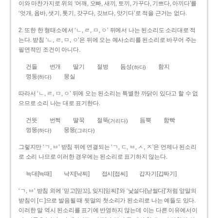
이와 마찬가지로 위의 ‘어깨, 오빠, 새끼, 토끼, 가꾸다, 기쁘다, 아끼다’를
‘엇개, 옵바, 샛기, 톳기, 갓구다, 깃브다, 앗기다’로 적을 근거는 없다.
2. 또한 한 형태소에서 ‘ㄴ, ㄹ, ㅁ, ㅇ’ 뒤에서 나는 된소리도 소리대로 적
는다. 받침 ‘ㄴ, ㄹ, ㅁ, ㅇ’은 뒤에 오는 예사소리를 된소리로 바꾸어 주는
필연적인 조건이 아니다.
건들
번개
딸기
절벙
듬성
함지
(하다)
껑둥
뭉실
(하다)
따라서 ‘ㄴ, ㄹ, ㅁ, ㅇ’ 뒤에 오는 된소리는 특별한 까닭이 있다고 할 수 없
으므로 소리 나는 대로 표기한다.
건뜻
번쩍
딸꾹
절뚝
듬뿍
함빡
(거리다)
껑뚱
뭉뚱
(하다)
(그리다)
그렇지만 ‘ㄱ, ㅂ’ 받침 뒤에 연결되는 ‘ㄱ, ㄷ, ㅂ, ㅅ, ㅈ’은 언제나 된소리
로 소리 나므로 이러한 경우에는 된소리로 표기하지 않는다.
늑대[늑때]
낙지[낙찌]
접시[접씨]
갑자기[갑짜기]
‘ㄱ, ㅂ’ 받침 외에 ‘믿고[믿꼬], 잊지[읻찌]’와 ‘낯설다[낟썰다]’처럼 앞말의
받침이 [ㄷ]으로 발음될 때 뒷말의 첫소리가 된소리로 나는 예들도 있다.
이러한 말 역시 된소리를 표기에 반영하지 않는데 이는 다른 이유에서이