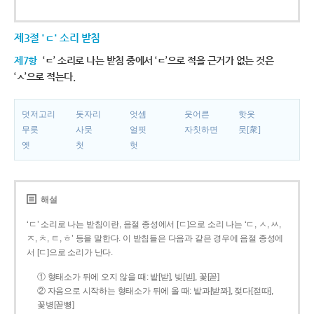
제3절 'ㄷ' 소리 받침
제7항
‘ㄷ’ 소리로 나는 받침 중에서 ‘ㄷ’으로 적을 근거가 없는 것은
‘ㅅ’으로 적는다.
덧저고리
돗자리
엇셈
웃어른
핫옷
무릇
사뭇
얼핏
자칫하면
뭇[衆]
옛
첫
헛
해설
‘ㄷ’ 소리로 나는 받침이란, 음절 종성에서 [ㄷ]으로 소리 나는 ‘ㄷ, ㅅ, ㅆ,
ㅈ, ㅊ, ㅌ, ㅎ’ 등을 말한다. 이 받침들은 다음과 같은 경우에 음절 종성에
서 [ㄷ]으로 소리가 난다.
① 형태소가 뒤에 오지 않을 때: 밭[받], 빚[빋], 꽃[꼳]
② 자음으로 시작하는 형태소가 뒤에 올 때: 밭과[받꽈], 젖다[젇따],
꽃병[꼳뼝]