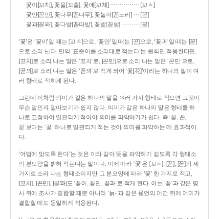
……………
꽃이[꼬치], 꽃을[꼬츨], 꽃에[꼬체]
[꼬ㅊ]
…
꽃만[꼰만], 꽃나무[꼰나무], 꽃놀이[꼰노리]
[꼰]
………
꽃과[꼳꽈], 꽃다발[꼳따발], 꽃밭[꼳빧]
[꼳]
‘꽃’은 ‘꽃이’일 때는 [꼬ㅊ]으로, ‘꽃만’일 때는 [꼰]으로, ‘꽃과’일 때는 [꼳]
으로 소리 난다. 만약 ‘표준어를 소리대로 적는다’는 원칙만 적용한다면,
[꼬치]로 소리 나는 말은 ‘꼬치’로, [꼰만]으로 소리 나는 말은 ‘꼰만’으로,
[꼳꽈]로 소리 나는 말은 ‘꼳꽈’로 적게 되어 ‘꽃[花]’이라는 하나의 말이 여
러 형태로 적히게 된다.
그런데 이처럼 의미가 같은 하나의 말을 여러 가지 형태로 적으면 그것이
무슨 말인지 알아보기가 쉽지 않다. 의미가 같은 하나의 말은 형태를 하
나로 고정하여 일관되게 적어야 의미를 파악하기가 쉽다. 즉 ‘꽃, 꼰,
꼳’보다는 ‘꽃’ 하나로 일관되게 적는 것이 의미를 파악하는 데 효과적이
다.
‘어법에 맞도록 한다’는 것은 이와 같이 뜻을 파악하기 쉽도록 각 형태소
의 본모양을 밝혀 적는다는 말이다. 이에 따라 ‘꽃’은 [꼬ㅊ], [꼰], [꼳]의 세
가지로 소리 나는 형태소이지만 그 본모양에 따라 ‘꽃’ 한 가지로 적고,
[꼬치], [꼰만], [꼳꽈]도 ‘꽃이, 꽃만, 꽃과’로 적게 된다. 이는 ‘꽃’과 같은 명
사 뒤에 조사가 결합할 때뿐 아니라 ‘늙-’과 같은 용언의 어간 뒤에 어미가
결합할 때도 동일하게 적용된다.