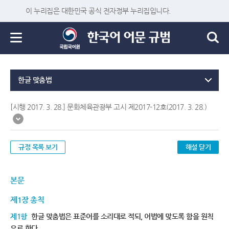
이 누리집은 대한민국 공식 전자정부 누리집입니다.
한글 맞춤법
[시행 2017. 3. 28.] 문화체육관광부 고시 제2017-12호(2017. 3. 28.)
규정 목록 보기
해설 닫기
본문
제1장 총칙
제1항
한글 맞춤법은 표준어를 소리대로 적되, 어법에 맞도록 함을 원칙
으로 한다.