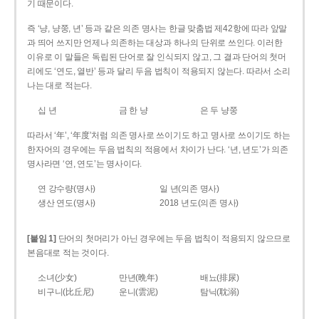
기 때문이다.
즉 ‘냥, 냥쭝, 년’ 등과 같은 의존 명사는 한글 맞춤법 제42항에 따라 앞말
과 띄어 쓰지만 언제나 의존하는 대상과 하나의 단위로 쓰인다. 이러한
이유로 이 말들은 독립된 단어로 잘 인식되지 않고, 그 결과 단어의 첫머
리에도 ‘연도, 열반’ 등과 달리 두음 법칙이 적용되지 않는다. 따라서 소리
나는 대로 적는다.
십 년
금 한 냥
은 두 냥쭝
따라서 ‘年’, ‘年度’처럼 의존 명사로 쓰이기도 하고 명사로 쓰이기도 하는
한자어의 경우에는 두음 법칙의 적용에서 차이가 난다. ‘년, 년도’가 의존
명사라면 ‘연, 연도’는 명사이다.
연 강수량(명사)
일 년(의존 명사)
생산 연도(명사)
2018 년도(의존 명사)
[붙임 1]
단어의 첫머리가 아닌 경우에는 두음 법칙이 적용되지 않으므로
본음대로 적는 것이다.
소녀(少女)
만년(晩年)
배뇨(排尿)
비구니(比丘尼)
운니(雲泥)
탐닉(耽溺)