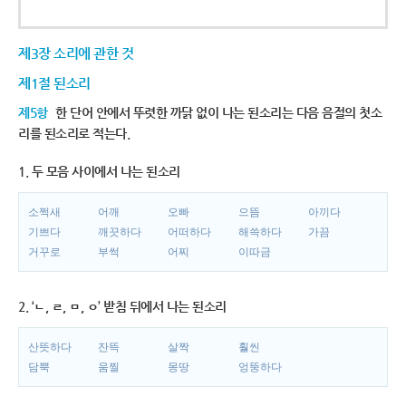
제3장 소리에 관한 것
제1절 된소리
제5항
한 단어 안에서 뚜렷한 까닭 없이 나는 된소리는 다음 음절의 첫소
리를 된소리로 적는다.
1. 두 모음 사이에서 나는 된소리
소쩍새
어깨
오빠
으뜸
아끼다
기쁘다
깨끗하다
어떠하다
해쓱하다
가끔
거꾸로
부썩
어찌
이따금
2. ‘ㄴ, ㄹ, ㅁ, ㅇ’ 받침 뒤에서 나는 된소리
산뜻하다
잔뜩
살짝
훨씬
담뿍
움찔
몽땅
엉뚱하다