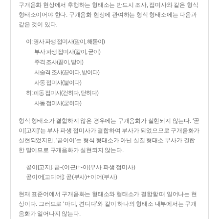
구개음화 현상에서 후행하는 형태소는 반드시 조사, 접미사와 같은 형식
형태소이어야 한다. 구개음화 현상에 관여하는 형식 형태소에는 다음과
같은 것이 있다.
이: 명사 파생 접미사(맏이, 해돋이)
부사 파생 접미사(같이, 굳이)
주격 조사(끝이, 밭이)
서술격 조사(끝이다, 밭이다)
사동 접미사(붙이다)
히: 피동 접미사(걷히다, 닫히다)
사동 접미사(굳히다)
형식 형태소가 결합하지 않은 경우에는 구개음화가 실현되지 않는다. ‘곧
이[고지]’는 부사 파생 접미사가 결합하여 부사가 되었으므로 구개음화가
실현되었지만, ‘곧이어’는 형식 형태소가 아닌 실질 형태소 부사가 결합
한 말이므로 구개음화가 실현되지 않는다.
곧이[고지]: 곧-­(어근)+­-이(부사 파생 접미사)
곧이어[고디어]: 곧(부사)+이어(부사)
현재 표준어에서 구개음화는 형태소와 형태소가 결합할 때 일어나는 현
상이다. 그러므로 ‘마디, 견디다’와 같이 하나의 형태소 내부에서는 구개
음화가 일어나지 않는다.