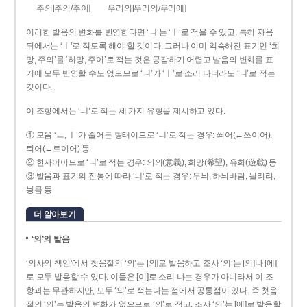
주의[주의/주이]
우리의[우리의/우리에]
이러한 발음의 변화를 반영한다면 ‘ㅢ’는 ‘ㅣ’로 적을 수 있고, 특히 자음
뒤에서는 ‘ㅣ’로 적도록 해야 할 것이다. 그러나 이미 익숙해진 표기인 ‘희
망, 주의’를 ‘히망, 주이’로 적는 것은 공감하기 어렵고 발음의 변화를 표
기에 모두 반영할 수도 없으므로 ‘ㅢ’가 ‘ㅣ’로 소리 나더라도 ‘ㅢ’로 적는
것이다.
이 조항에서는 ‘ㅢ’로 적는 세 가지 유형을 제시하고 있다.
① 모음 ‘ㅡ, ㅣ’가 줄어든 형태이므로 ‘ㅢ’로 적는 경우: 씌어(←쓰이어),
틔어(←트이어) 등
② 한자어이므로 ‘ㅢ’로 적는 경우: 의의(意義), 희망(希望), 유희(遊戱) 등
③ 발음과 표기의 전통에 따라 ‘ㅢ’로 적는 경우: 무늬, 하늬바람, 늴리리,
닁큼 등
더 알아보기
‘의’의 발음
‘의사의 책임’에서 첫음절의 ‘의’는 [의]로 발음하고 조사 ‘의’는 [의]나 [에]
로 모두 발음할 수 있다. 이들은 [이]로 소리 나는 경우가 아니라서 이 조
항과는 무관하지만, 모두 ‘의’로 적는다는 점에서 공통점이 있다. 즉 첫음
절의 ‘의’는 발음의 변화가 없으므로 ‘의’로 적고, 조사 ‘의’는 [에]로 발음할