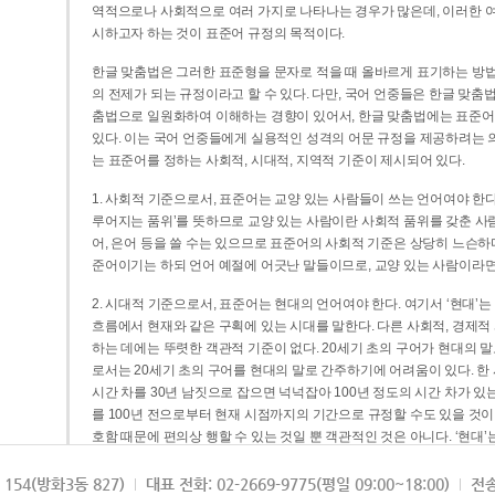
역적으로나 사회적으로 여러 가지로 나타나는 경우가 많은데, 이러한 여
시하고자 하는 것이 표준어 규정의 목적이다.
한글 맞춤법은 그러한 표준형을 문자로 적을 때 올바르게 표기하는 방법
의 전제가 되는 규정이라고 할 수 있다. 다만, 국어 언중들은 한글 맞춤
춤법으로 일원화하여 이해하는 경향이 있어서, 한글 맞춤법에는 표준어
있다. 이는 국어 언중들에게 실용적인 성격의 어문 규정을 제공하려는 
는 표준어를 정하는 사회적, 시대적, 지역적 기준이 제시되어 있다.
1. 사회적 기준으로서, 표준어는 교양 있는 사람들이 쓰는 언어여야 한다
루어지는 품위’를 뜻하므로 교양 있는 사람이란 사회적 품위를 갖춘 사람
어, 은어 등을 쓸 수는 있으므로 표준어의 사회적 기준은 상당히 느슨하다고
준어이기는 하되 언어 예절에 어긋난 말들이므로, 교양 있는 사람이라면
2. 시대적 기준으로서, 표준어는 현대의 언어여야 한다. 여기서 ‘현대
흐름에서 현재와 같은 구획에 있는 시대를 말한다. 다른 사회적, 경제적
하는 데에는 뚜렷한 객관적 기준이 없다. 20세기 초의 구어가 현대의 말
로서는 20세기 초의 구어를 현대의 말로 간주하기에 어려움이 있다. 한
시간 차를 30년 남짓으로 잡으면 넉넉잡아 100년 정도의 시간 차가 있
를 100년 전으로부터 현재 시점까지의 기간으로 규정할 수도 있을 것이다
호함 때문에 편의상 행할 수 있는 것일 뿐 객관적인 것은 아니다. ‘현대
3. 지역적 기준으로서, 표준어는 서울말이어야 한다. 이는 표준어의 공
154(방화3동 827)
대표 전화: 02-2669-9775(평일 09:00~18:00)
전송