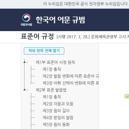
이 누리집은 대한민국 공식 전자정부 누리집입니다.
표준어 규정
[시행 2017. 3. 28.] 문화체육관광부 고시 제2
하위 항목 전체 열기
제1부 표준어 사정 원칙
제1장 총칙
제2장 발음 변화에 따른 표준어 규정
제3장 어휘 선택의 변화에 따른 표준어 규정
제2부 표준 발음법
제1장 총칙
북
제2장 자음과 모음
제3장 음의 길이
제4장 받침의 발음
제5장 음의 동화