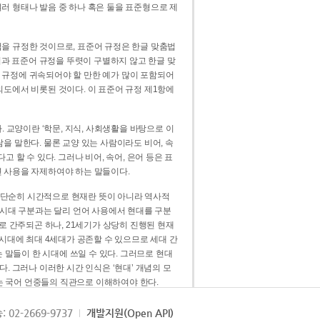
러 형태나 발음 중 하나 혹은 둘을 표준형으로 제
을 규정한 것이므로, 표준어 규정은 한글 맞춤법
법과 표준어 규정을 뚜렷이 구별하지 않고 한글 맞
 규정에 귀속되어야 할 만한 예가 많이 포함되어
의도에서 비롯된 것이다. 이 표준어 규정 제1항에
. 교양이란 ‘학문, 지식, 사회생활을 바탕으로 이
을 말한다. 물론 교양 있는 사람이라도 비어, 속
 할 수 있다. 그러나 비어, 속어, 은어 등은 표
 사용을 자제하여야 하는 말들이다.
’는 단순히 시간적으로 현재란 뜻이 아니라 역사적
 시대 구분과는 달리 언어 사용에서 현대를 구분
로 간주되곤 하나, 21세기가 상당히 진행된 현재
 시대에 최대 4세대가 공존할 수 있으므로 세대 간
는 말들이 한 시대에 쓰일 수 있다. 그러므로 현대
. 그러나 이러한 시간 인식은 ‘현대’ 개념의 모
’는 국어 언중들의 직관으로 이해하여야 한다.
용어적 성격을 가장 크게 드러내 주는 기준이다.
: 02-2669-9737
개발지원(Open API)