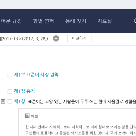
메인콘텐츠 바로가기
어문 규정
항별 연혁
용례 찾기
자료실
비교하기
017-13호(2017. 3. 28.)
제1부 표준어 사정 원칙
제1장 총칙
제1항
표준어는 교양 있는 사람들이 두루 쓰는 현대 서울말로 정함을
해설
한 나라 안에서 지역적으로나 사회적으로 여러 형태로 쓰이는 말을 단수
국민들의 효율적이고 통일된 의사소통을 위한 것이다. 국어 토박이 화자