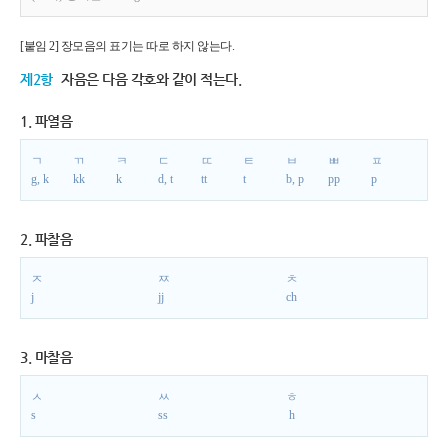
[붙임 2] 장모음의 표기는 따로 하지 않는다.
제2항
자음은 다음 각호와 같이 적는다.
1. 파열음
ㄱ
ㄲ
ㅋ
ㄷ
ㄸ
ㅌ
ㅂ
ㅃ
ㅍ
g, k
kk
k
d, t
tt
t
b, p
pp
p
2. 파찰음
ㅈ
ㅉ
ㅊ
j
jj
ch
3. 마찰음
ㅅ
ㅆ
ㅎ
s
ss
h