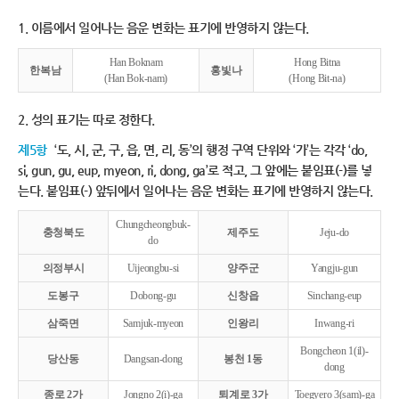
1. 이름에서 일어나는 음운 변화는 표기에 반영하지 않는다.
Han Boknam
Hong Bitna
한복남
홍빛나
(Han Bok-nam)
(Hong Bit-na)
2. 성의 표기는 따로 정한다.
제5항
‘도, 시, 군, 구, 읍, 면, 리, 동’의 행정 구역 단위와 ‘가’는 각각 ‘do,
si, gun, gu, eup, myeon, ri, dong, ga’로 적고, 그 앞에는 붙임표(-)를 넣
는다. 붙임표(-) 앞뒤에서 일어나는 음운 변화는 표기에 반영하지 않는다.
Chungcheongbuk-
충청북도
제주도
Jeju-do
do
의정부시
Uijeongbu-si
양주군
Yangju-gun
도봉구
Dobong-gu
신창읍
Sinchang-eup
삼죽면
Samjuk-myeon
인왕리
Inwang-ri
Bongcheon 1(il)-
당산동
Dangsan-dong
봉천 1동
dong
종로 2가
Jongno 2(i)-ga
퇴계로 3가
Toegyero 3(sam)-ga