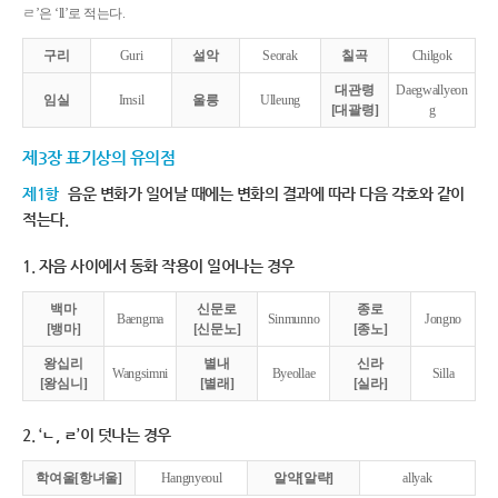
ㄹ’은 ‘ll’로 적는다.
구리
Guri
설악
Seorak
칠곡
Chilgok
대관령
Daegwallyeon
임실
Imsil
울릉
Ulleung
[대괄령]
g
제3장 표기상의 유의점
제1항
음운 변화가 일어날 때에는 변화의 결과에 따라 다음 각호와 같이
적는다.
1. 자음 사이에서 동화 작용이 일어나는 경우
백마
신문로
종로
Baengma
Sinmunno
Jongno
[뱅마]
[신문노]
[종노]
왕십리
별내
신라
Wangsimni
Byeollae
Silla
[왕심니]
[별래]
[실라]
2. ‘ㄴ, ㄹ’이 덧나는 경우
학여울[항녀울]
Hangnyeoul
알약[알략]
allyak