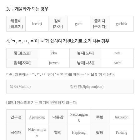
3. 구개음화가 되는 경우
해돋이
같이
굳히다
haedoji
gachi
guchida
[해도지]
[가치]
[구치다]
4. ‘ㄱ, ㄷ, ㅂ, ㅈ’이 ‘ㅎ’과 합하여 거센소리로 소리 나는 경우
좋고[조코]
joko
놓다[노타]
nota
잡혀[자펴]
japyeo
낳지[나치]
nachi
다만, 체언에서 ‘ㄱ, ㄷ, ㅂ’ 뒤에 ‘ㅎ’이 따를 때에는 ‘ㅎ’을 밝혀 적는다.
묵호(Mukho)
집현전(Jiphyeonjeon)
[붙임] 된소리되기는 표기에 반영하지 않는다.
Nakdonggan
압구정
Apgujeong
낙동강
죽변
Jukbyeon
g
Nakseongda
낙성대
합정
Hapjeong
팔당
Paldang
e