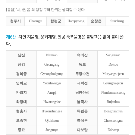
[붙임] ‘시, 군, 읍’의 행정 구역 단위는 생략할 수 있다.
청주시
Cheongju
함평군
Hampyeong
순창읍
Sunchang
제6항
자연 지물명, 문화재명, 인공 축조물명은 붙임표(-) 없이 붙여 쓴
다.
남산
Namsan
속리산
Songnisan
금강
Geumgang
독도
Dokdo
경복궁
Gyeongbokgung
무량수전
Muryangsujeon
연화교
Yeonhwagyo
극락전
Geungnakjeon
안압지
Anapji
남한산성
Namhansanseong
화랑대
Hwarangdae
불국사
Bulguksa
현충사
Hyeonchungsa
독립문
Dongnimmun
오죽헌
Ojukheon
촉석루
Chokseongnu
종묘
Jongmyo
다보탑
Dabotap