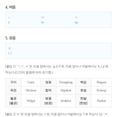
4. 비음
ㄴ
ㅁ
ㅇ
n
m
ng
5. 유음
ㄹ
r, l
[붙임 1] ‘ㄱ, ㄷ, ㅂ’은 모음 앞에서는 ‘g, d, b’로, 자음 앞이나 어말에서는 ‘k, t, p’로
적는다.([ ] 안의 발음에 따라 표기함.)
구미
Gumi
영동
Yeongdong
백암
Baegam
옥천
Okcheon
합덕
Hapdeok
호법
Hobeop
월곶
벚꽃
한밭
Wolgot
beotkkot
Hanbat
[월곧]
[벋꼳]
[한받]
[붙임 2] ‘ㄹ’은 모음 앞에서는 ‘r’로, 자음 앞이나 어말에서는 ‘l’로 적는다. 단, ‘ㄹ