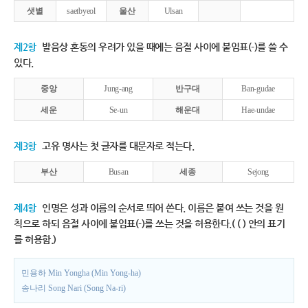
샛별
saetbyeol
울산
Ulsan
제2항
발음상 혼동의 우려가 있을 때에는 음절 사이에 붙임표(-)를 쓸 수
있다.
중앙
Jung-ang
반구대
Ban-gudae
세운
Se-un
해운대
Hae-undae
제3항
고유 명사는 첫 글자를 대문자로 적는다.
부산
Busan
세종
Sejong
제4항
인명은 성과 이름의 순서로 띄어 쓴다. 이름은 붙여 쓰는 것을 원
칙으로 하되 음절 사이에 붙임표(-)를 쓰는 것을 허용한다.( ( ) 안의 표기
를 허용함.)
민용하 Min Yongha (Min Yong-ha)
송나리 Song Nari (Song Na-ri)