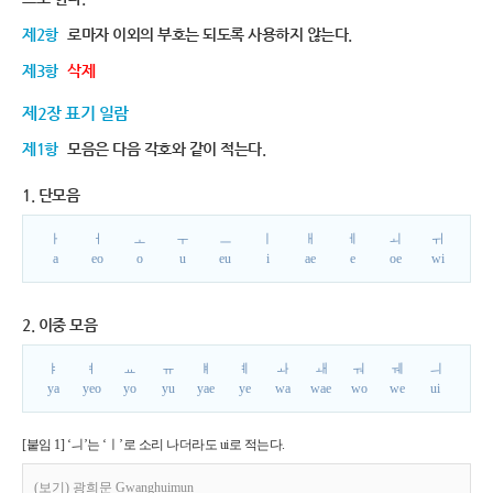
제2항
로마자 이외의 부호는 되도록 사용하지 않는다.
제3항
삭제
제2장 표기 일람
제1항
모음은 다음 각호와 같이 적는다.
1. 단모음
ㅏ
ㅓ
ㅗ
ㅜ
ㅡ
ㅣ
ㅐ
ㅔ
ㅚ
ㅟ
a
eo
o
u
eu
i
ae
e
oe
wi
2. 이중 모음
ㅑ
ㅕ
ㅛ
ㅠ
ㅒ
ㅖ
ㅘ
ㅙ
ㅝ
ㅞ
ㅢ
ya
yeo
yo
yu
yae
ye
wa
wae
wo
we
ui
[붙임 1] ‘ㅢ’는 ‘ㅣ’로 소리 나더라도 ui로 적는다.
(보기) 광희문 Gwanghuimun