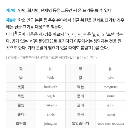
제7항
인명, 회사명, 단체명 등은 그동안 써 온 표기를 쓸 수 있다.
제8항
학술 연구 논문 등 특수 분야에서 한글 복원을 전제로 표기할 경우
에는 한글 표기를 대상으로 적는다.
1)
이 때
글자 대응은 제2장을 따르되 ‘ㄱ, ㄷ, ㅂ, ㄹ’은 ‘g, d, b, l’로만 적는
다. 음가 없는 ‘ㅇ’은 붙임표(-)로 표기하되 어두에서는 생략하는 것을 원
칙으로 한다. 기타 분절의 필요가 있을 때에도 붙임표(-)를 쓴다.
1) '이 때'는 "표준국어대사전"에 따르면 '이때'와 같이 붙여 써야 한다.
집
jib
짚
jip
밖
bakk
값
gabs
붓꽃
buskkoch
먹는
meogneun
독립
doglib
문리
munli
물엿
mul-yeos
굳이
gud-i
좋다
johda
가곡
gagog
조랑말
jolangmal
없었습니다
eobs-eoss-seubnida