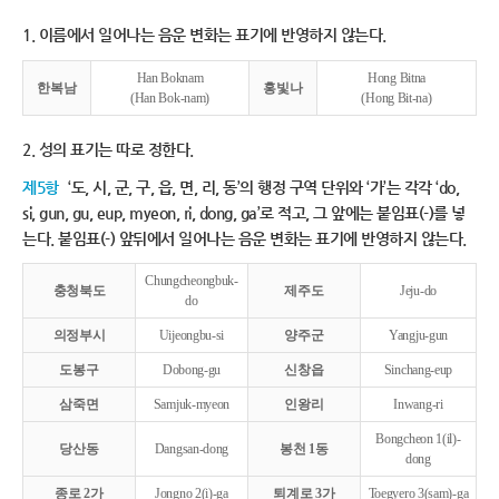
1. 이름에서 일어나는 음운 변화는 표기에 반영하지 않는다.
Han Boknam
Hong Bitna
한복남
홍빛나
(Han Bok-nam)
(Hong Bit-na)
2. 성의 표기는 따로 정한다.
제5항
‘도, 시, 군, 구, 읍, 면, 리, 동’의 행정 구역 단위와 ‘가’는 각각 ‘do,
si, gun, gu, eup, myeon, ri, dong, ga’로 적고, 그 앞에는 붙임표(-)를 넣
는다. 붙임표(-) 앞뒤에서 일어나는 음운 변화는 표기에 반영하지 않는다.
Chungcheongbuk-
충청북도
제주도
Jeju-do
do
의정부시
Uijeongbu-si
양주군
Yangju-gun
도봉구
Dobong-gu
신창읍
Sinchang-eup
삼죽면
Samjuk-myeon
인왕리
Inwang-ri
Bongcheon 1(il)-
당산동
Dangsan-dong
봉천 1동
dong
종로 2가
Jongno 2(i)-ga
퇴계로 3가
Toegyero 3(sam)-ga