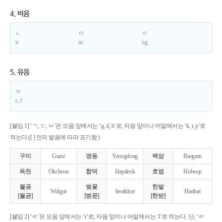
4. 비음
ㄴ
ㅁ
ㅇ
n
m
ng
5. 유음
ㄹ
r, l
[붙임 1] ‘ㄱ, ㄷ, ㅂ’은 모음 앞에서는 ‘g, d, b’로, 자음 앞이나 어말에서는 ‘k, t, p’로
적는다.([ ] 안의 발음에 따라 표기함.)
구미
Gumi
영동
Yeongdong
백암
Baegam
옥천
Okcheon
합덕
Hapdeok
호법
Hobeop
월곶
벚꽃
한밭
Wolgot
beotkkot
Hanbat
[월곧]
[벋꼳]
[한받]
[붙임 2] ‘ㄹ’은 모음 앞에서는 ‘r’로, 자음 앞이나 어말에서는 ‘l’로 적는다. 단, ‘ㄹ