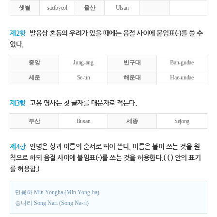
샛별
saetbyeol
울산
Ulsan
제2항
발음상 혼동의 우려가 있을 때에는 음절 사이에 붙임표(-)를 쓸 수
있다.
중앙
Jung-ang
반구대
Ban-gudae
세운
Se-un
해운대
Hae-undae
제3항
고유 명사는 첫 글자를 대문자로 적는다.
부산
Busan
세종
Sejong
제4항
인명은 성과 이름의 순서로 띄어 쓴다. 이름은 붙여 쓰는 것을 원
칙으로 하되 음절 사이에 붙임표(-)를 쓰는 것을 허용한다.( ( ) 안의 표기
를 허용함.)
민용하 Min Yongha (Min Yong-ha)
송나리 Song Nari (Song Na-ri)