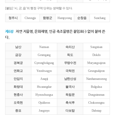
[붙임] ‘시, 군, 읍’의 행정 구역 단위는 생략할 수 있다.
청주시
Cheongju
함평군
Hampyeong
순창읍
Sunchang
제6항
자연 지물명, 문화재명, 인공 축조물명은 붙임표(-) 없이 붙여 쓴
다.
남산
Namsan
속리산
Songnisan
금강
Geumgang
독도
Dokdo
경복궁
Gyeongbokgung
무량수전
Muryangsujeon
연화교
Yeonhwagyo
극락전
Geungnakjeon
안압지
Anapji
남한산성
Namhansanseong
화랑대
Hwarangdae
불국사
Bulguksa
현충사
Hyeonchungsa
독립문
Dongnimmun
오죽헌
Ojukheon
촉석루
Chokseongnu
종묘
Jongmyo
다보탑
Dabotap