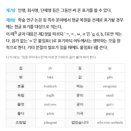
제7항
인명, 회사명, 단체명 등은 그동안 써 온 표기를 쓸 수 있다.
제8항
학술 연구 논문 등 특수 분야에서 한글 복원을 전제로 표기할 경우
에는 한글 표기를 대상으로 적는다.
1)
이 때
글자 대응은 제2장을 따르되 ‘ㄱ, ㄷ, ㅂ, ㄹ’은 ‘g, d, b, l’로만 적는
다. 음가 없는 ‘ㅇ’은 붙임표(-)로 표기하되 어두에서는 생략하는 것을 원
칙으로 한다. 기타 분절의 필요가 있을 때에도 붙임표(-)를 쓴다.
1) '이 때'는 "표준국어대사전"에 따르면 '이때'와 같이 붙여 써야 한다.
집
jib
짚
jip
밖
bakk
값
gabs
붓꽃
buskkoch
먹는
meogneun
독립
doglib
문리
munli
물엿
mul-yeos
굳이
gud-i
좋다
johda
가곡
gagog
조랑말
jolangmal
없었습니다
eobs-eoss-seubnida