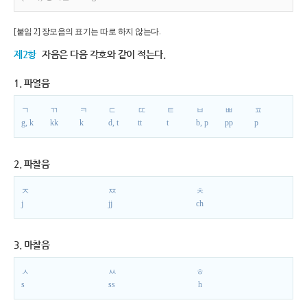
[붙임 2] 장모음의 표기는 따로 하지 않는다.
제2항
자음은 다음 각호와 같이 적는다.
1. 파열음
ㄱ
ㄲ
ㅋ
ㄷ
ㄸ
ㅌ
ㅂ
ㅃ
ㅍ
g, k
kk
k
d, t
tt
t
b, p
pp
p
2. 파찰음
ㅈ
ㅉ
ㅊ
j
jj
ch
3. 마찰음
ㅅ
ㅆ
ㅎ
s
ss
h