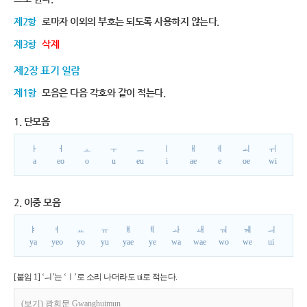
제2항
로마자 이외의 부호는 되도록 사용하지 않는다.
제3항
삭제
제2장 표기 일람
제1항
모음은 다음 각호와 같이 적는다.
1. 단모음
ㅏ
ㅓ
ㅗ
ㅜ
ㅡ
ㅣ
ㅐ
ㅔ
ㅚ
ㅟ
a
eo
o
u
eu
i
ae
e
oe
wi
2. 이중 모음
ㅑ
ㅕ
ㅛ
ㅠ
ㅒ
ㅖ
ㅘ
ㅙ
ㅝ
ㅞ
ㅢ
ya
yeo
yo
yu
yae
ye
wa
wae
wo
we
ui
[붙임 1] ‘ㅢ’는 ‘ㅣ’로 소리 나더라도 ui로 적는다.
(보기) 광희문 Gwanghuimun