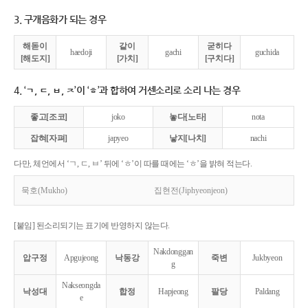
3. 구개음화가 되는 경우
해돋이
같이
굳히다
haedoji
gachi
guchida
[해도지]
[가치]
[구치다]
4. ‘ㄱ, ㄷ, ㅂ, ㅈ’이 ‘ㅎ’과 합하여 거센소리로 소리 나는 경우
좋고[조코]
joko
놓다[노타]
nota
잡혀[자펴]
japyeo
낳지[나치]
nachi
다만, 체언에서 ‘ㄱ, ㄷ, ㅂ’ 뒤에 ‘ㅎ’이 따를 때에는 ‘ㅎ’을 밝혀 적는다.
묵호(Mukho)
집현전(Jiphyeonjeon)
[붙임] 된소리되기는 표기에 반영하지 않는다.
Nakdonggan
압구정
Apgujeong
낙동강
죽변
Jukbyeon
g
Nakseongda
낙성대
합정
Hapjeong
팔당
Paldang
e