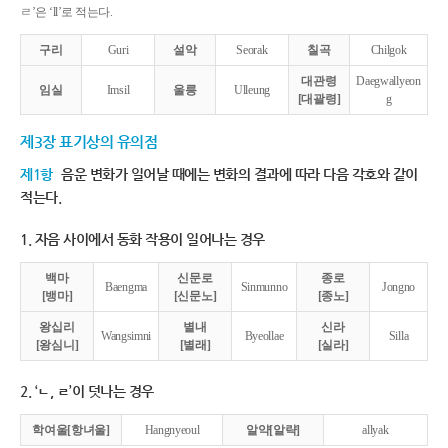
ㄹ’은 ‘ll’로 적는다.
구리
Guri
설악
Seorak
칠곡
Chilgok
대관령
Daegwallyeon
임실
Imsil
울릉
Ulleung
[대괄령]
g
제3장 표기상의 유의점
제1항
음운 변화가 일어날 때에는 변화의 결과에 따라 다음 각호와 같이
적는다.
1. 자음 사이에서 동화 작용이 일어나는 경우
백마
신문로
종로
Baengma
Sinmunno
Jongno
[뱅마]
[신문노]
[종노]
왕십리
별내
신라
Wangsimni
Byeollae
Silla
[왕심니]
[별래]
[실라]
2. ‘ㄴ, ㄹ’이 덧나는 경우
학여울[항녀울]
Hangnyeoul
알약[알략]
allyak