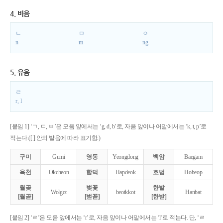
4. 비음
ㄴ
ㅁ
ㅇ
n
m
ng
5. 유음
ㄹ
r, l
[붙임 1] ‘ㄱ, ㄷ, ㅂ’은 모음 앞에서는 ‘g, d, b’로, 자음 앞이나 어말에서는 ‘k, t, p’로
적는다.([ ] 안의 발음에 따라 표기함.)
구미
Gumi
영동
Yeongdong
백암
Baegam
옥천
Okcheon
합덕
Hapdeok
호법
Hobeop
월곶
벚꽃
한밭
Wolgot
beotkkot
Hanbat
[월곧]
[벋꼳]
[한받]
[붙임 2] ‘ㄹ’은 모음 앞에서는 ‘r’로, 자음 앞이나 어말에서는 ‘l’로 적는다. 단, ‘ㄹ