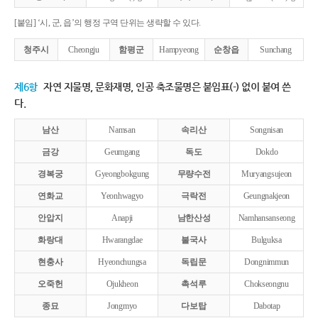
[붙임] ‘시, 군, 읍’의 행정 구역 단위는 생략할 수 있다.
청주시
Cheongju
함평군
Hampyeong
순창읍
Sunchang
제6항
자연 지물명, 문화재명, 인공 축조물명은 붙임표(-) 없이 붙여 쓴
다.
남산
Namsan
속리산
Songnisan
금강
Geumgang
독도
Dokdo
경복궁
Gyeongbokgung
무량수전
Muryangsujeon
연화교
Yeonhwagyo
극락전
Geungnakjeon
안압지
Anapji
남한산성
Namhansanseong
화랑대
Hwarangdae
불국사
Bulguksa
현충사
Hyeonchungsa
독립문
Dongnimmun
오죽헌
Ojukheon
촉석루
Chokseongnu
종묘
Jongmyo
다보탑
Dabotap