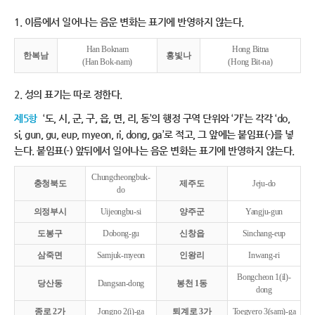
1. 이름에서 일어나는 음운 변화는 표기에 반영하지 않는다.
Han Boknam
Hong Bitna
한복남
홍빛나
(Han Bok-nam)
(Hong Bit-na)
2. 성의 표기는 따로 정한다.
제5항
‘도, 시, 군, 구, 읍, 면, 리, 동’의 행정 구역 단위와 ‘가’는 각각 ‘do,
si, gun, gu, eup, myeon, ri, dong, ga’로 적고, 그 앞에는 붙임표(-)를 넣
는다. 붙임표(-) 앞뒤에서 일어나는 음운 변화는 표기에 반영하지 않는다.
Chungcheongbuk-
충청북도
제주도
Jeju-do
do
의정부시
Uijeongbu-si
양주군
Yangju-gun
도봉구
Dobong-gu
신창읍
Sinchang-eup
삼죽면
Samjuk-myeon
인왕리
Inwang-ri
Bongcheon 1(il)-
당산동
Dangsan-dong
봉천 1동
dong
종로 2가
Jongno 2(i)-ga
퇴계로 3가
Toegyero 3(sam)-ga