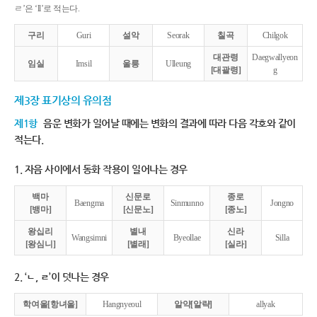
ㄹ’은 ‘ll’로 적는다.
구리
Guri
설악
Seorak
칠곡
Chilgok
대관령
Daegwallyeon
임실
Imsil
울릉
Ulleung
[대괄령]
g
제3장 표기상의 유의점
제1항
음운 변화가 일어날 때에는 변화의 결과에 따라 다음 각호와 같이
적는다.
1. 자음 사이에서 동화 작용이 일어나는 경우
백마
신문로
종로
Baengma
Sinmunno
Jongno
[뱅마]
[신문노]
[종노]
왕십리
별내
신라
Wangsimni
Byeollae
Silla
[왕심니]
[별래]
[실라]
2. ‘ㄴ, ㄹ’이 덧나는 경우
학여울[항녀울]
Hangnyeoul
알약[알략]
allyak