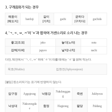
3. 구개음화가 되는 경우
해돋이
같이
굳히다
haedoji
gachi
guchida
[해도지]
[가치]
[구치다]
4. ‘ㄱ, ㄷ, ㅂ, ㅈ’이 ‘ㅎ’과 합하여 거센소리로 소리 나는 경우
좋고[조코]
joko
놓다[노타]
nota
잡혀[자펴]
japyeo
낳지[나치]
nachi
다만, 체언에서 ‘ㄱ, ㄷ, ㅂ’ 뒤에 ‘ㅎ’이 따를 때에는 ‘ㅎ’을 밝혀 적는다.
묵호(Mukho)
집현전(Jiphyeonjeon)
[붙임] 된소리되기는 표기에 반영하지 않는다.
Nakdonggan
압구정
Apgujeong
낙동강
죽변
Jukbyeon
g
Nakseongda
낙성대
합정
Hapjeong
팔당
Paldang
e