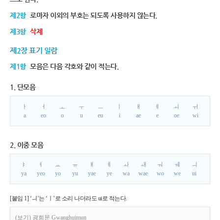
제2항
로마자 이외의 부호는 되도록 사용하지 않는다.
제3항
삭제
제2장 표기 일람
제1항
모음은 다음 각호와 같이 적는다.
1. 단모음
ㅏ
ㅓ
ㅗ
ㅜ
ㅡ
ㅣ
ㅐ
ㅔ
ㅚ
ㅟ
a
eo
o
u
eu
i
ae
e
oe
wi
2. 이중 모음
ㅑ
ㅕ
ㅛ
ㅠ
ㅒ
ㅖ
ㅘ
ㅙ
ㅝ
ㅞ
ㅢ
ya
yeo
yo
yu
yae
ye
wa
wae
wo
we
ui
[붙임 1] ‘ㅢ’는 ‘ㅣ’로 소리 나더라도 ui로 적는다.
(보기) 광희문 Gwanghuimun