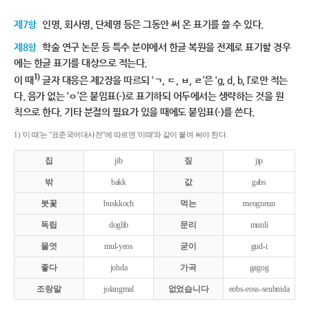
제7항
인명, 회사명, 단체명 등은 그동안 써 온 표기를 쓸 수 있다.
제8항
학술 연구 논문 등 특수 분야에서 한글 복원을 전제로 표기할 경우
에는 한글 표기를 대상으로 적는다.
1)
이 때
글자 대응은 제2장을 따르되 ‘ㄱ, ㄷ, ㅂ, ㄹ’은 ‘g, d, b, l’로만 적는
다. 음가 없는 ‘ㅇ’은 붙임표(-)로 표기하되 어두에서는 생략하는 것을 원
칙으로 한다. 기타 분절의 필요가 있을 때에도 붙임표(-)를 쓴다.
1) '이 때'는 "표준국어대사전"에 따르면 '이때'와 같이 붙여 써야 한다.
집
jib
짚
jip
밖
bakk
값
gabs
붓꽃
buskkoch
먹는
meogneun
독립
doglib
문리
munli
물엿
mul-yeos
굳이
gud-i
좋다
johda
가곡
gagog
조랑말
jolangmal
없었습니다
eobs-eoss-seubnida