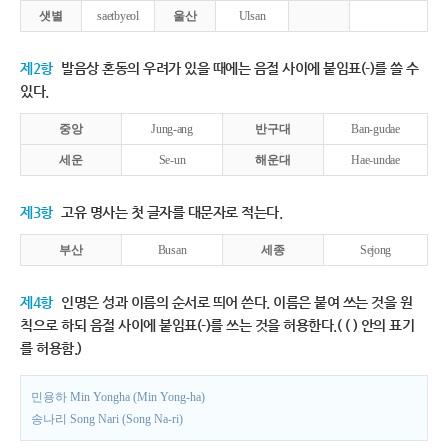
샛별
saetbyeol
울산
Ulsan
제2항
발음상 혼동의 우려가 있을 때에는 음절 사이에 붙임표(-)를 쓸 수
있다.
중앙
Jung-ang
반구대
Ban-gudae
세운
Se-un
해운대
Hae-undae
제3항
고유 명사는 첫 글자를 대문자로 적는다.
부산
Busan
세종
Sejong
제4항
인명은 성과 이름의 순서로 띄어 쓴다. 이름은 붙여 쓰는 것을 원
칙으로 하되 음절 사이에 붙임표(-)를 쓰는 것을 허용한다.( ( ) 안의 표기
를 허용함.)
민용하 Min Yongha (Min Yong-ha)
송나리 Song Nari (Song Na-ri)