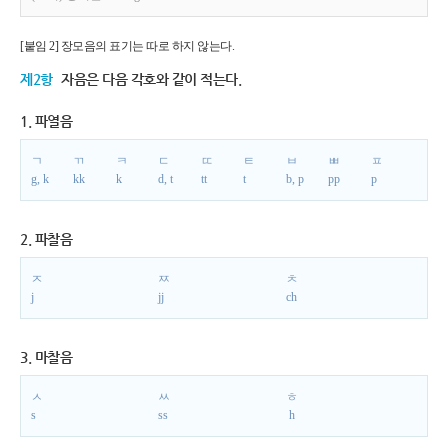
[붙임 2] 장모음의 표기는 따로 하지 않는다.
제2항
자음은 다음 각호와 같이 적는다.
1. 파열음
ㄱ
ㄲ
ㅋ
ㄷ
ㄸ
ㅌ
ㅂ
ㅃ
ㅍ
g, k
kk
k
d, t
tt
t
b, p
pp
p
2. 파찰음
ㅈ
ㅉ
ㅊ
j
jj
ch
3. 마찰음
ㅅ
ㅆ
ㅎ
s
ss
h