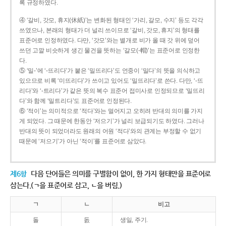
록 규정하였다.
④ ‘갈비, 갓모, 휴지(休紙)’는 변화된 형태인 ‘가리, 갈모, 수지’ 등도 각각
쓰였으나, 본래의 형태가 더 널리 쓰이므로 ‘갈비, 갓모, 휴지’의 형태를
표준어로 인정하였다. 다만, ‘갓모’와는 별개로 비가 올 때 갓 위에 덮어
쓰던 고깔 비슷하게 생긴 물건을 뜻하는 ‘갈모(-帽)’는 표준어로 인정한
다.
⑤ ‘밀-’에 ‘-뜨리다’가 붙은 ‘밀뜨리다’도 언중이 ‘밀다’의 뜻을 의식하고
있으므로 비록 ‘미뜨리다’가 쓰이고 있어도 ‘밀뜨리다’로 쓴다. 다만, ‘-뜨
리다’와 ‘-트리다’가 같은 뜻의 복수 표준어 접미사로 인정되므로 ‘밀뜨리
다’와 함께 ‘밀트리다’도 표준어로 인정된다.
⑥ ‘적이’는 의미적으로 ‘적다’와는 멀어지고 오히려 반대의 의미를 가지
게 되었다. 그 때문에 한동안 ‘저으기’가 널리 보급되기도 하였다. 그러나
반대의 뜻이 되었더라도 원래의 어원 ‘적다’와의 관계는 부정할 수 없기
때문에 ‘저으기’가 아닌 ‘적이’를 표준어로 삼았다.
제6항
다음 단어들은 의미를 구별함이 없이, 한 가지 형태만을 표준어로
삼는다.(ㄱ을 표준어로 삼고, ㄴ을 버림.)
ㄱ
ㄴ
비고
돌
돐
생일, 주기.