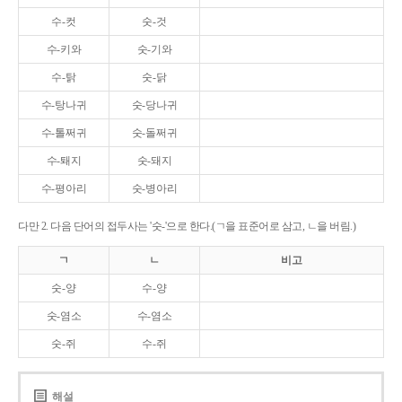
수-컷
숫-것
수-키와
숫-기와
수-탉
숫-닭
수-탕나귀
숫-당나귀
수-톨쩌귀
숫-돌쩌귀
수-퇘지
숫-돼지
수-평아리
숫-병아리
다만 2. 다음 단어의 접두사는 '숫-'으로 한다.(ㄱ을 표준어로 삼고, ㄴ을 버림.)
ㄱ
ㄴ
비고
숫-양
수-양
숫-염소
수-염소
숫-쥐
수-쥐
해설