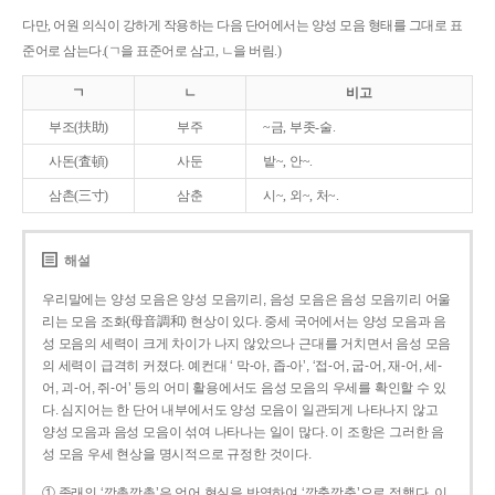
다만, 어원 의식이 강하게 작용하는 다음 단어에서는 양성 모음 형태를 그대로 표
준어로 삼는다.(ㄱ을 표준어로 삼고, ㄴ을 버림.)
ㄱ
ㄴ
비고
부조(扶助)
부주
~금, 부좃-술.
사돈(査頓)
사둔
밭~, 안~.
삼촌(三寸)
삼춘
시~, 외~, 처~.
해설
우리말에는 양성 모음은 양성 모음끼리, 음성 모음은 음성 모음끼리 어울
리는 모음 조화(母音調和) 현상이 있다. 중세 국어에서는 양성 모음과 음
성 모음의 세력이 크게 차이가 나지 않았으나 근대를 거치면서 음성 모음
의 세력이 급격히 커졌다. 예컨대 ‘ 막-아, 좁-아’, ‘접-어, 굽-어, 재-어, 세-
어, 괴-어, 쥐-어’ 등의 어미 활용에서도 음성 모음의 우세를 확인할 수 있
다. 심지어는 한 단어 내부에서도 양성 모음이 일관되게 나타나지 않고
양성 모음과 음성 모음이 섞여 나타나는 일이 많다. 이 조항은 그러한 음
성 모음 우세 현상을 명시적으로 규정한 것이다.
① 종래의 ‘깡총깡총’은 언어 현실을 반영하여 ‘깡충깡충’으로 정했다. 이