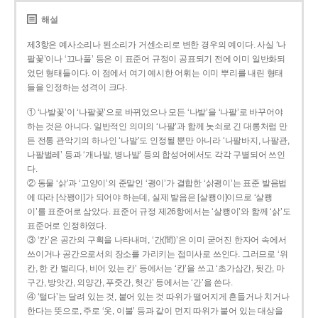
해설
제3항은 예사소리나 된소리가 거센소리로 변한 경우의 예이다. 사실 ‘나
팔꽃’이나 ‘끄나풀’ 등은 이 표준어 규정이 공표되기 전에 이미 일반화되
었던 형태들이다. 이 점에서 여기 예시한 어휘는 이미 뿌리를 내린 형태
들을 인정하는 성격이 크다.
① ‘나발꽃’이 ‘나팔꽃’으로 바뀌었으나 모든 ‘나발’을 ‘나팔’로 바꾸어야
하는 것은 아니다. 일반적인 의미의 ‘나팔’과 함께 놋쇠로 긴 대롱처럼 만
든 전통 관악기의 하나인 ‘나발’도 인정될 뿐만 아니라 ‘나팔바지, 나팔관,
나팔벌레’ 등과 ‘개나발, 병나발’ 등의 합성어에서도 각각 구별되어 쓰인
다.
② 동물 ‘삵’과 ‘고양이’의 준말인 ‘괭이’가 결합한 ‘삵괭이’는 표준 발음법
에 따라 [삭꽹이]가 되어야 하는데, 실제 발음은 [살쾡이]이므로 ‘살쾡
이’를 표준어로 삼았다. 표준어 규정 제26항에서는 ‘살쾡이’와 함께 ‘삵’도
표준어로 인정하였다.
③ ‘칸’은 공간의 구획을 나타내며, ‘간(間)’은 이미 굳어진 한자어 속에서
쓰이거나 공간으로서의 장소를 가리키는 접미사로 쓰인다. 그러므로 ‘위
칸, 한 칸 벌리다, 비어 있는 칸’ 등에서는 ‘칸’을 쓰고 ‘초가삼간, 뒷간, 마
구간, 방앗간, 외양간, 푸줏간, 헛간’ 등에서는 ‘간’을 쓴다.
④ ‘털다’는 달려 있는 것, 붙어 있는 것 따위가 떨어지게 흔들거나 치거나
한다는 뜻으로, 주로 ‘옷, 이불’ 등과 같이 먼지 따위가 붙어 있는 대상을