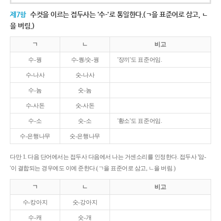
제7항
수컷을 이르는 접두사는 '수-'로 통일한다.(ㄱ을 표준어로 삼고, ㄴ
을 버림.)
ㄱ
ㄴ
비고
수-꿩
수-퀑/숫-꿩
'장끼'도 표준어임.
수-나사
숫-나사
수-놈
숫-놈
수-사돈
숫-사돈
수-소
숫-소
'황소'도 표준어임.
수-은행나무
숫-은행나무
다만 1. 다음 단어에서는 접두사 다음에서 나는 거센소리를 인정한다. 접두사 '암-
'이 결합되는 경우에도 이에 준한다.(ㄱ을 표준어로 삼고, ㄴ을 버림.)
ㄱ
ㄴ
비고
수-캉아지
숫-강아지
수-캐
숫-개