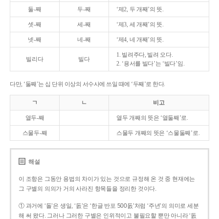
둘-째
두-째
‘제2, 두 개째’의 뜻.
셋-째
세-째
‘제3, 세 개째’의 뜻.
넷-째
네-째
‘제4, 네 개째’의 뜻.
1. 빌려주다, 빌려 오다.
빌리다
빌다
2. ‘용서를 빌다’는 ‘빌다’임.
다만, ‘둘째’는 십 단위 이상의 서수사에 쓰일 때에 ‘두째’로 한다.
ㄱ
ㄴ
비고
열두-째
열두 개째의 뜻은 ‘열둘째’로.
스물두-째
스물두 개째의 뜻은 ‘스물둘째’로.
해설
이 조항은 그동안 용법의 차이가 있는 것으로 규정해 온 것 중 현재에는
그 구별의 의의가 거의 사라진 항목들을 정리한 것이다.
① 과거에 ‘돌’은 생일, ‘돐’은 ‘한글 반포 500돐’처럼 ‘주년’의 의미로 세분
해 써 왔다. 그러나 그러한 구별은 인위적이고 불필요할 뿐만 아니라 ‘돐