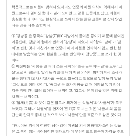
학문적으로는 어원이 밝혀져 있더라도 언중의 어원 의식이 약해져서 어
원으로부터 멀어진 형태가 널리 쓰이면 그 말을 표준어로 삼고, 어원에
충실한 형태이더라도 현실적으로 쓰이지 않는 말은 표준어로 삼지 않겠
다는 것을 다룬 조항이다.
① ‘강낭콩’은 중국의 ‘강남(江南)’ 지방에서 들여온 콩이기 때문에 붙여진
이름인데, ‘강남’의 형태가 변하여 ‘강낭’이 되었다. 제9항의 ‘남비’가 ‘냄
비’로 변한 것과 마찬가지로 언중이 이미 어원을 인식하지 않고 변한 형
태대로 발음하는 언어 현실을 그대로 반영하여 ‘강낭콩’으로 쓰게 한 것
이다.
② 예전에는 ‘지붕을 일 때에 쓰는 새끼’와 ‘좁은 골목이나 길’을 모두 ‘고
샅’으로 써 왔는데, 앞의 뜻의 말에 대해 어원 의식이 희박해져서 조사가
붙은 형태가 [고사시/고사슬] 등으로 발음되고 있으므로 앞의 뜻의 말을
‘고삿’으로 정한 것이다. ‘속고삿’은 초가지붕을 일 때 이엉을 얹기 전에
지붕 위에 건너질러 잡아매는 새끼이고, ‘겉고삿’은 이엉을 얹은 위에 걸
쳐 매는 새끼이다.
③ ‘월세(月貰)’와 뜻이 같은 말로서 과거에는 ‘삭월세’와 ‘사글세’가 모두
쓰였다. 그러나 ‘삭월세’를 한자어 ‘朔月貰’로 보는 것은 ‘사글세’의 음을
단순히 한자로 흉내 낸 것으로 보아 ‘사글세’만을 표준으로 삼은 것이다.
다만, 어원 의식이 여전히 남아 있어 어원을 의식한 형태가 쓰이는 것들
은 그 짝이 되는 비어원적인 형태보다 더 우선적으로 표준어 자격을 주도