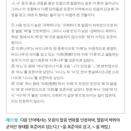
ㅘ, ㅝ’ 등의 원순 모음을 평순 모음으로 발음하는 일은 더 흔히 일어난다.
그러나 이 조항에서 다룬 단어들은 표준어 지역에서도 모음의 단순화 과
정을 겪고, 애초의 형태는 들어 보기 어렵게 된 것들이다.
① 사용 빈도가 높은 ‘괴퍅하다’는 ‘괴팍하다’로 발음이 바뀌었으므로 바
뀐 발음 ‘팍’을 인정하였다. 그러나 사용 빈도가 낮은 ‘강퍅하다, 퍅하다,
퍅성’ 등에서의 ‘퍅’은 ‘팍’으로 발음되지 않으므로 ‘퍅’이 아직도 표준어
형이다.
② ‘미류나무’는 버드나무의 한 종류이므로 ‘미류’는 어원적으로 분명히
버드나무의 의미를 담고 있는 ‘미류(美柳)’인데 이제 ‘미류’라고 발음하는
경우가 거의 없기 때문에 ‘미루나무’를 표준어로 삼았다.
③ ‘여느’도 원래 ‘여늬’였으나 이중 모음 ‘ㅢ’가 단모음 ‘ㅡ’로 변하였으므
로 ‘여느’를 표준어로 삼았다. ‘늬나노’의 ‘늬’도 언어 현실에서 [니]로 소리
나므로 ‘니나노’를 표준어로 삼는다.
④ ‘으례’ 역시 원래 ‘의례(依例)’에서 ‘으례’가 되었던 것인데 ‘례’의 발음
이 ‘레’로 바뀌었으므로 ‘으레’를 표준어로 삼았다. 한편 부사 ‘으레’에 다
시 ‘-이/-히’가 붙은 ‘으레이, 으레히’가 같은 뜻으로 쓰이는 일이 많은데,
이는 인정하지 않는다.
제11항
다음 단어에서는 모음의 발음 변화를 인정하여, 발음이 바뀌어
굳어진 형태를 표준어로 삼는다.(ㄱ을 표준어로 삼고, ㄴ을 버림.)