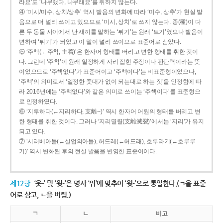
라요’도 ‘나무랬다, 나무래요’를 취하지 않는다.
④ ‘미시/미수, 상치/상추’ 역시 발음의 변화에 따라 ‘미수, 상추’가 현실 발
음으로 더 널리 쓰이고 있으므로 ‘미시, 상치’로 쓰지 않는다. 종(種)이 다
른 두 동물 사이에서 난 새끼를 말하는 ‘튀기’는 원래 ‘트기’였으나 발음이
변하여 ‘튀기’가 되었고 이 말이 널리 쓰이므로 표준어로 삼았다.
⑤ ‘주책(←주착, 主着)’은 한자어 형태를 버리고 변한 형태를 취한 것이
다. 그런데 ‘주착’이 원래 일정하게 자리 잡힌 주장이나 판단력이라는 뜻
이었으므로 ‘주책없다’가 표준어이고 ‘주책이다’는 비표준형이었으나,
‘주책’의 의미로서 ‘일정한 줏대가 없이 되는대로 하는 짓’을 인정함에 따
라 2016년에는 ‘주책없다’와 같은 의미로 쓰이는 ‘주책이다’를 표준형으
로 인정하였다.
⑥ ‘지루하다(←지리하다, 支離--)’ 역시 한자어 어원의 형태를 버리고 변
한 형태를 취한 것이다. 그러나 ‘지리멸렬(支離滅裂)’에서는 ‘지리’가 유지
되고 있다.
⑦ ‘시러베아들(←실업의아들), 허드레(←허드래), 호루라기(←호루루
기)’ 역시 변화된 후의 현실 발음을 반영한 표준어이다.
제12항
‘웃-’ 및 ‘윗-’은 명사 ‘위’에 맞추어 ‘윗-’으로 통일한다.(ㄱ을 표준
어로 삼고, ㄴ을 버림.)
ㄱ
ㄴ
비고