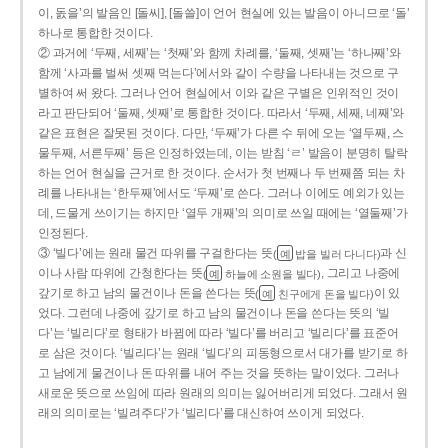
이, 돐을’의 발음인 [돌씨], [돌쓸]이 언어 현실에 있는 발음이 아니므로 ‘돌’
하나로 통합한 것이다.
② 과거에 ‘두째, 세째’는 ‘첫째’와 함께 차례를, ‘둘째, 셋째’는 ‘하나째’와
함께 ‘사과를 벌써 셋째 먹는다’에서와 같이 수량을 나타내는 것으로 구
별하여 써 왔다. 그러나 언어 현실에서 이와 같은 구별은 인위적인 것이
라고 판단되어 ‘둘째, 셋째’로 통합한 것이다. 따라서 ‘두째, 세째, 네째’와
같은 표현은 잘못된 것이다. 다만, ‘두째’가 다른 수 뒤에 오는 ‘열두째, 스
물두째, 서른두째’ 등은 인정하였는데, 이는 받침 ‘ㄹ’ 발음이 분명히 탈락
하는 언어 현실을 근거로 한 것이다. 순서가 첫 번째나 두 번째쯤 되는 차
례를 나타내는 ‘한두째’에서도 ‘두째’로 쓴다. 그러나 이에도 예외가 있는
데, 드물게 쓰이기는 하지만 ‘열두 개째’의 의미로 쓰일 때에는 ‘열둘째’가
인정된다.
③ ‘빌다’에는 원래 물건 따위를 구걸한다는 뜻
과 신
(
밥을 빌러 다니다)
예
이나 사람 따위에 간청한다는 뜻
, 그리고 나중에
(
하늘에 소원을 빌다)
예
갚기로 하고 남의 물건이나 돈을 쓴다는 뜻
이 있
(
친구에게 돈을 빌다)
예
었다. 그런데 나중에 갚기로 하고 남의 물건이나 돈을 쓴다는 뜻의 ‘빌
다’는 ‘빌리다’로 형태가 바뀜에 따라 ‘빌다’를 버리고 ‘빌리다’를 표준어
로 삼은 것이다. ‘빌리다’는 원래 ‘빌다’의 피동형으로서 대가를 받기로 하
고 남에게 물건이나 돈 따위를 내어 주는 것을 뜻하는 말이었다. 그러나
새로운 뜻으로 쓰임에 따라 원래의 의미는 잃어버리게 되었다. 그래서 원
래의 의미로는 ‘빌려주다’가 ‘빌리다’를 대신하여 쓰이게 되었다.