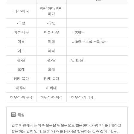
괴퍅-하다/괴팩-
괴팍-하다
하다
-구먼
-구면
미루-나무
미류-나무
←美柳~.
미륵
미력
←彌勒. ~보살, ~불, 돌~.
여느
여늬
온-달
왼-달
만 한 달.
으레
으례
케케-묵다
켸켸-묵다
허우대
허위대
허우적-허우적
허위적-허위적
허우적-거리다.
해설
일부 방언에서는 이중 모음을 단모음으로 발음한다. 가령 ‘벼’를 [베]라고
발음하는 일이 있다. 또한 ‘사과’를 [사가]로 발음하는 것과 같이 ‘ㅚ, ㅟ,