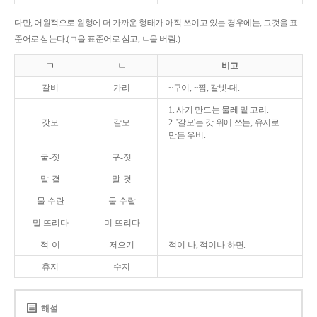
다만, 어원적으로 원형에 더 가까운 형태가 아직 쓰이고 있는 경우에는, 그것을 표
준어로 삼는다.(ㄱ을 표준어로 삼고, ㄴ을 버림.)
ㄱ
ㄴ
비고
갈비
가리
~구이, ~찜, 갈빗-대.
1. 사기 만드는 물레 밑 고리.
갓모
갈모
2. '갈모'는 갓 위에 쓰는, 유지로
만든 우비.
굴-젓
구-젓
말-곁
말-겻
물-수란
물-수랄
밀-뜨리다
미-뜨리다
적-이
저으기
적이-나, 적이나-하면.
휴지
수지
해설