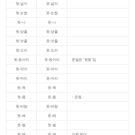
윗-넓이
웃-넓이
윗-눈썹
웃-눈썹
윗-니
웃-니
윗-당줄
웃-당줄
윗-덧줄
웃-덧줄
윗-도리
웃-도리
윗-동아리
웃-동아리
준말은 ‘윗동’임.
윗-막이
웃-막이
윗-머리
웃-머리
윗-목
웃-목
윗-몸
웃-몸
~ 운동.
윗-바람
웃-바람
윗-배
웃-배
윗-벌
웃-벌
윗-변
웃-변
수학 용어.