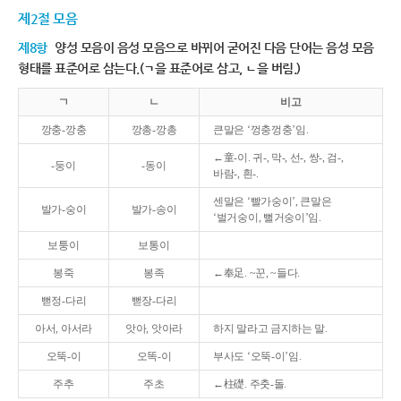
제2절 모음
제8항
양성 모음이 음성 모음으로 바뀌어 굳어진 다음 단어는 음성 모음
형태를 표준어로 삼는다.(ㄱ을 표준어로 삼고, ㄴ을 버림.)
ㄱ
ㄴ
비고
깡충-깡충
깡총-깡총
큰말은 ‘껑충껑충’임.
←童-이. 귀-, 막-, 선-, 쌍-, 검-,
-둥이
-동이
바람-, 흰-.
센말은 ‘빨가숭이’, 큰말은
발가-숭이
발가-송이
‘벌거숭이, 뻘거숭이’임.
보퉁이
보통이
봉죽
봉족
←奉足. ~꾼, ~들다.
뻗정-다리
뻗장-다리
아서, 아서라
앗아, 앗아라
하지 말라고 금지하는 말.
오뚝-이
오똑-이
부사도 ‘오뚝-이’임.
주추
주초
←柱礎. 주춧-돌.