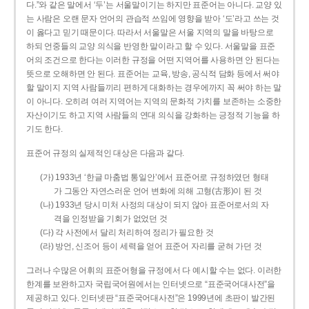
다.”와 같은 말에서 ‘두’는 서울말이기는 하지만 표준어는 아니다. 교양 있
는 사람은 오랜 문자 언어의 관습적 쓰임에 영향을 받아 ‘도’라고 쓰는 것
이 옳다고 믿기 때문이다. 따라서 서울말은 서울 지역의 말을 바탕으로
하되 언중들의 교양 의식을 반영한 말이라고 할 수 있다. 서울말을 표준
어의 조건으로 한다는 이러한 규정을 어떤 지역어를 사용하면 안 된다는
뜻으로 오해하면 안 된다. 표준어는 교육, 방송, 공식적 담화 등에서 써야
할 말이지 지역 사람들끼리 편하게 대화하는 경우에까지 꼭 써야 하는 말
이 아니다. 오히려 여러 지역어는 지역의 문화적 가치를 보존하는 소중한
자산이기도 하고 지역 사람들의 연대 의식을 강화하는 긍정적 기능을 하
기도 한다.
표준어 규정의 실제적인 대상은 다음과 같다.
(가) 1933년 ‘한글 마춤법 통일안’에서 표준어로 규정하였던 형태
가 그동안 자연스러운 언어 변화에 의해 고형(古形)이 된 것
(나) 1933년 당시 미처 사정의 대상이 되지 않아 표준어로서의 자
격을 인정받을 기회가 없었던 것
(다) 각 사전에서 달리 처리하여 정리가 필요한 것
(라) 방언, 신조어 등이 세력을 얻어 표준어 자리를 굳혀 가던 것
그러나 수많은 어휘의 표준어형을 규정에서 다 예시할 수는 없다. 이러한
한계를 보완하고자 국립국어원에서는 인터넷으로 “표준국어대사전”을
제공하고 있다. 인터넷판 “표준국어대사전”은 1999년에 초판이 발간된