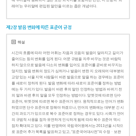
해 우리말에 동화되지 않은 모든 외국어를 포함하는 반면, 이 조항의 ‘외
래어’는 우리말에 편입된 말만을 이르는 좁은 개념이다.
제2장 발음 변화에 따른 표준어 규정
해설
시간의 흐름에 따라 어떤 어휘는 자음과 모음의 발음이 달라지고 길이가
줄어드는 등의 변화를 입게 된다. 어문 규범을 자주 바꾸는 것은 바람직
하지 않으므로 발음에 다소의 변화를 입어도 표준어를 곧바로 바꾸지는
않지만, 발음 변화의 정도가 심하거나 발음이 변한 지 오래되어 대부분의
교양 있는 서울 지역 사람들이 바뀐 발음으로 말을 하는 경우에는 표준어
를 새로이 정하게 된다. 발음 변화에 따라 새로이 표준어를 정하는 방법
에는 두 가지가 있다. 발음이 바뀐 후의 말만 인정하는 방법과 바뀌기 전
의 말과 바뀐 후의 말을 모두 인정하는 방법이다. 앞엣것에 따르면 단수
표준어, 뒤엣것에 따르면 복수 표준어가 된다. 원칙적으로는 언어가 변화
하였으면 단수 표준어로 정해야 하겠으나, 언어의 변화에는 대부분 긴 시
간의 과도기가 있으므로 복수 표준어로 정하는 경우도 있다. 사회가 언어
의 규범적 사용을 점차 유연하게 인식하게 됨에 따라 복수 표준어 역시
점차 확대되고 있다. 이를 반영하여 국립국어원에서는 2011년을 시작으
로 표준어 추가 목록을 발표하고 있고, “표준국어대사전”의 수정ㆍ보완