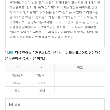
목적어로 취한다. 반면 ‘떨다’는 달려 있거나 붙어 있는 것을 쳐서 떼어 낸
다는 뜻으로, ‘먼지, 재’ 등과 같이 떨어져 나가는 대상을 목적어로 취한
다. 따라서 ‘먼지를 떨기 위해 옷을 털다’와 같이 쓸 수 있다. 이러한 쓰임
을 고려하면 ‘재떨이, 먼지떨이’가 올바른 표기가 된다. 그러나 ‘재물’이
목적어로 쓰이는 경우에는 유사한 의미로도 쓰인다. ‘털다’는 ‘남이 가진
재물을 몽땅 빼앗거나 그것이 보관된 장소를 모조리 뒤지어 훔치다’를,
‘떨다’는 ‘남에게서 재물을 모조리 훔치거나 빼앗다’를 뜻한다. 다만, ‘먹
다’와 결합해 합성어로 쓸 때에는 ‘털어먹다’로 쓴다.
제4항
다음 단어들은 거센소리로 나지 않는 형태를 표준어로 삼는다.(ㄱ
을 표준어로 삼고, ㄴ을 버림.)
ㄱ
ㄴ
비고
가을-갈이
가을-카리
거시기
거시키
분침
푼침
해설