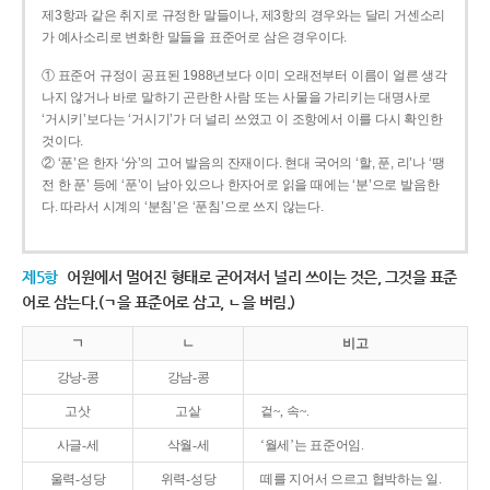
제3항과 같은 취지로 규정한 말들이나, 제3항의 경우와는 달리 거센소리
가 예사소리로 변화한 말들을 표준어로 삼은 경우이다.
① 표준어 규정이 공표된 1988년보다 이미 오래전부터 이름이 얼른 생각
나지 않거나 바로 말하기 곤란한 사람 또는 사물을 가리키는 대명사로
‘거시키’보다는 ‘거시기’가 더 널리 쓰였고 이 조항에서 이를 다시 확인한
것이다.
② ‘푼’은 한자 ‘分’의 고어 발음의 잔재이다. 현대 국어의 ‘할, 푼, 리’나 ‘땡
전 한 푼’ 등에 ‘푼’이 남아 있으나 한자어로 읽을 때에는 ‘분’으로 발음한
다. 따라서 시계의 ‘분침’은 ‘푼침’으로 쓰지 않는다.
제5항
어원에서 멀어진 형태로 굳어져서 널리 쓰이는 것은, 그것을 표준
어로 삼는다.(ㄱ을 표준어로 삼고, ㄴ을 버림.)
ㄱ
ㄴ
비고
강낭-콩
강남-콩
고삿
고샅
겉~, 속~.
사글-세
삭월-세
‘월세’는 표준어임.
울력-성당
위력-성당
떼를 지어서 으르고 협박하는 일.