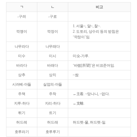
ㄱ
ㄴ
비고
-구려
-구료
1. 서울~, 알~, 찰~.
깍쟁이
깍정이
2. 도토리, 상수리 등의 받침은
‘깍정이’임.
나무라다
나무래다
미수
미시
미숫-가루.
바라다
바래다
‘바램[所望]’은 비표준어임.
상추
상치
~쌈.
시러베-아들
실업의-아들
주책
주착
←主着. ~망나니, ~없다.
지루-하다
지리-하다
←支離.
튀기
트기
허드레
허드래
허드렛-물, 허드렛-일.
호루라기
호루루기