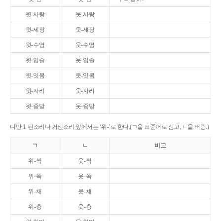
윗-사랑
웃-사랑
윗-세장
웃-세장
윗-수염
웃-수염
윗-입술
웃-입술
윗-잇몸
웃-잇몸
윗-자리
웃-자리
윗-중방
웃-중방
다만 1. 된소리나 거센소리 앞에서는 ‘위-’로 한다.(ㄱ을 표준어로 삼고, ㄴ을 버림.)
ㄱ
ㄴ
비고
위-짝
웃-짝
위-쪽
웃-쪽
위-채
웃-채
위-층
웃-층