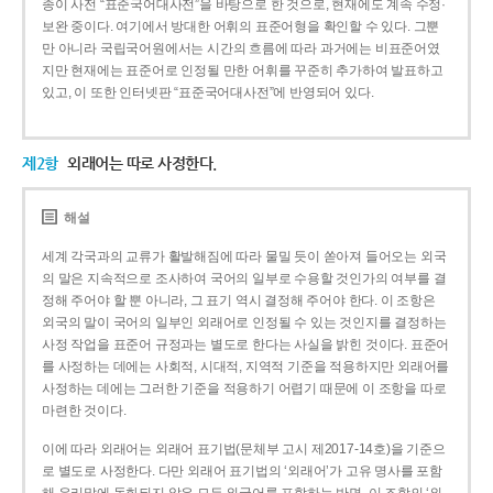
종이 사전 “표준국어대사전”을 바탕으로 한 것으로, 현재에도 계속 수정·
보완 중이다. 여기에서 방대한 어휘의 표준어형을 확인할 수 있다. 그뿐
만 아니라 국립국어원에서는 시간의 흐름에 따라 과거에는 비표준어였
지만 현재에는 표준어로 인정될 만한 어휘를 꾸준히 추가하여 발표하고
있고, 이 또한 인터넷판 “표준국어대사전”에 반영되어 있다.
제2항
외래어는 따로 사정한다.
해설
세계 각국과의 교류가 활발해짐에 따라 물밀 듯이 쏟아져 들어오는 외국
의 말은 지속적으로 조사하여 국어의 일부로 수용할 것인가의 여부를 결
정해 주어야 할 뿐 아니라, 그 표기 역시 결정해 주어야 한다. 이 조항은
외국의 말이 국어의 일부인 외래어로 인정될 수 있는 것인지를 결정하는
사정 작업을 표준어 규정과는 별도로 한다는 사실을 밝힌 것이다. 표준어
를 사정하는 데에는 사회적, 시대적, 지역적 기준을 적용하지만 외래어를
사정하는 데에는 그러한 기준을 적용하기 어렵기 때문에 이 조항을 따로
마련한 것이다.
이에 따라 외래어는 외래어 표기법(문체부 고시 제2017-14호)을 기준으
로 별도로 사정한다. 다만 외래어 표기법의 ‘외래어’가 고유 명사를 포함