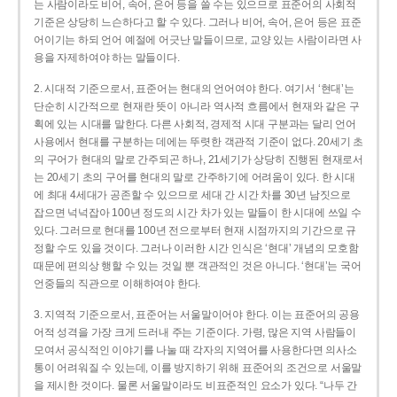
는 사람이라도 비어, 속어, 은어 등을 쓸 수는 있으므로 표준어의 사회적
기준은 상당히 느슨하다고 할 수 있다. 그러나 비어, 속어, 은어 등은 표준
어이기는 하되 언어 예절에 어긋난 말들이므로, 교양 있는 사람이라면 사
용을 자제하여야 하는 말들이다.
2. 시대적 기준으로서, 표준어는 현대의 언어여야 한다. 여기서 ‘현대’는
단순히 시간적으로 현재란 뜻이 아니라 역사적 흐름에서 현재와 같은 구
획에 있는 시대를 말한다. 다른 사회적, 경제적 시대 구분과는 달리 언어
사용에서 현대를 구분하는 데에는 뚜렷한 객관적 기준이 없다. 20세기 초
의 구어가 현대의 말로 간주되곤 하나, 21세기가 상당히 진행된 현재로서
는 20세기 초의 구어를 현대의 말로 간주하기에 어려움이 있다. 한 시대
에 최대 4세대가 공존할 수 있으므로 세대 간 시간 차를 30년 남짓으로
잡으면 넉넉잡아 100년 정도의 시간 차가 있는 말들이 한 시대에 쓰일 수
있다. 그러므로 현대를 100년 전으로부터 현재 시점까지의 기간으로 규
정할 수도 있을 것이다. 그러나 이러한 시간 인식은 ‘현대’ 개념의 모호함
때문에 편의상 행할 수 있는 것일 뿐 객관적인 것은 아니다. ‘현대’는 국어
언중들의 직관으로 이해하여야 한다.
3. 지역적 기준으로서, 표준어는 서울말이어야 한다. 이는 표준어의 공용
어적 성격을 가장 크게 드러내 주는 기준이다. 가령, 많은 지역 사람들이
모여서 공식적인 이야기를 나눌 때 각자의 지역어를 사용한다면 의사소
통이 어려워질 수 있는데, 이를 방지하기 위해 표준어의 조건으로 서울말
을 제시한 것이다. 물론 서울말이라도 비표준적인 요소가 있다. “나두 간