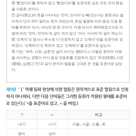
⑥ ‘뻗장다리’를 취하지 않고 ‘뻗정다리’를 표준어로 삼은 것은 언어 현실
을 수용한 것이다.
⑦ 금지(禁止)의 뜻을 나타내는 ‘앗아, 앗아라’는 빼앗는다는 원뜻과는 멀
어져서 단지 하지 말라는 뜻이 되었는데, 현실 발음에 따라 음성 모음 형
태를 취하여 ‘아서, 아서라’로 한 것이다. 어원 의식이 희박해졌으므로 어
법에 따라 ‘앗어, 앗어라’와 같이 적지 않고 ‘아서, 아서라’와 같이 적는다.
⑧ ‘오똑이’도 명사나 부사로 다 인정하지 않고 ‘오뚝이’만을 표준어로 정
하였다. ‘오똑하다’도 취하지 않고 ‘오뚝하다’를 표준어로 삼는다.
⑨ 다만, ‘부주, 사둔, 삼춘’은 널리 쓰이는 형태이나, 이들은 한자어 어원
을 의식하는 경향이 커서 음성 모음화를 인정하지 않고 ‘부조(扶助), 사돈
(査頓), 삼촌(三寸)’과 같이 한자어 발음을 그대로 쓴 것을 표준어로 삼았
다.
제9항
‘ㅣ’ 역행 동화 현상에 의한 발음은 원칙적으로 표준 발음으로 인정
하지 아니하되, 다만 다음 단어들은 그러한 동화가 적용된 형태를 표준어
로 삼는다.(ㄱ을 표준어로 삼고, ㄴ을 버림.)
ㄱ
ㄴ
비고
-내기
-나기
서울-, 시골-, 신출-, 풋-.
냄비
남비