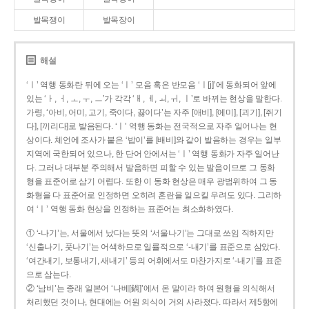
발목쟁이
발목장이
해설
‘ㅣ’ 역행 동화란 뒤에 오는 ‘ㅣ’ 모음 혹은 반모음 ‘ㅣ[j]’에 동화되어 앞에
있는 ‘ㅏ, ㅓ, ㅗ, ㅜ, ㅡ’가 각각 ‘ㅐ, ㅔ, ㅚ, ㅟ, ㅣ’로 바뀌는 현상을 말한다.
가령, ‘아비, 어미, 고기, 죽이다, 끓이다’는 자주 [애비], [에미], [괴기], [쥐기
다], [끼리다]로 발음된다. ‘ㅣ’ 역행 동화는 전국적으로 자주 일어나는 현
상이다. 체언에 조사가 붙은 ‘밥이’를 [배비]와 같이 발음하는 경우는 일부
지역에 국한되어 있으나, 한 단어 안에서는 ‘ㅣ’ 역행 동화가 자주 일어난
다. 그러나 대부분 주의해서 발음하면 피할 수 있는 발음이므로 그 동화
형을 표준어로 삼기 어렵다. 또한 이 동화 현상은 매우 광범위하여 그 동
화형을 다 표준어로 인정하면 오히려 혼란을 일으킬 우려도 있다. 그리하
여 ‘ㅣ’ 역행 동화 현상을 인정하는 표준어는 최소화하였다.
① ‘-나기’는, 서울에서 났다는 뜻의 ‘서울나기’는 그대로 쓰임 직하지만
‘신출나기, 풋나기’는 어색하므로 일률적으로 ‘-내기’를 표준으로 삼았다.
‘여간내기, 보통내기, 새내기’ 등의 어휘에서도 마찬가지로 ‘-내기’를 표준
으로 삼는다.
② ‘남비’는 종래 일본어 ‘나베[鍋]’에서 온 말이라 하여 원형을 의식해서
처리했던 것이나, 현대에는 어원 의식이 거의 사라졌다. 따라서 제5항에