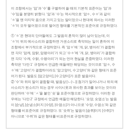
이 조항에서는 ‘암’과 ‘수’를 구별하여 쓸 때의 기본적 표준어는 ‘암’과
‘수’임을 분명히 밝혔다. ‘암’과 ‘수’는 역사적으로 ‘암ㅎ, 수ㅎ’과 같이
‘ㅎ’을 맨 마지막 음으로 가지고 있는 말이었으나 현대에 와서는 이러한
‘ㅎ’이 모두 떨어졌으므로 떨어진 형태를 기본적인 표준어로 규정하였다.
① ‘ㅎ’은 현대의 단어들에도 그 발음의 흔적이 많이 남아 있는데, 이
‘ㅎ’이 뒤의 예사소리와 결합하면 거센소리로 축약되는 일이 흔하여 이
조항에서 부가적으로 규정하였다. 즉 ‘암ㅎ’에 ‘개, 닭, 병아리’가 결합하
면 각각 ‘암캐, 암탉, 암평아리’가 되고 ‘수ㅎ’에 ‘개, 닭, 병아리’가 결합하
면 각각 ‘수캐, 수탉, 수평아리’가 되는 언어 현실을 존중하였다. 이러한
축약은 ‘다만 1’ 규정에서 언급한 예들에만 해당되는 것이므로 ‘암ㅎ, 수
ㅎ’에 ‘고양이’가 결합하더라도 ‘암고양이, 수고양이’와 같은 형태가 표준
어가 된다. 발음도 [암고양이], [수고양이]가 표준 발음이다.
② ‘수’와 뒤의 말이 결합할 때, 발음상 [ㄴ(ㄴ)] 첨가가 일어나거나 뒤의 예
사소리가 된소리가 되는 경우 사이시옷과 유사한 효과를 보이는 것이라
판단하여 ‘수’에 ‘ㅅ’을 붙인 ‘숫’을 표준어형으로 규정하였다. 이러한 경
우에는 ‘다만 2’ 규정에서 언급한 예들만 해당한다. ‘숫양, 숫염소’는 발음
이 [순냥], [순념소]이지 [수양], [수염소]가 아니므로 ‘수양, 수염소’와 같은
형태를 비표준어로 규정하였다. 또 ‘숫쥐’는 발음이 [숟쮜]이지 [수쥐]가
아니므로 ‘수쥐’와 같은 형태를 비표준어로 규정하였다.