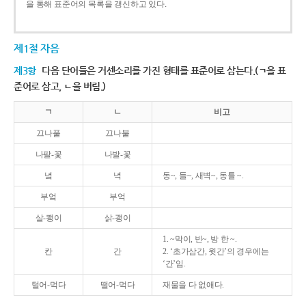
을 통해 표준어의 목록을 갱신하고 있다.
제1절 자음
제3항
다음 단어들은 거센소리를 가진 형태를 표준어로 삼는다.(ㄱ을 표
준어로 삼고, ㄴ을 버림.)
ㄱ
ㄴ
비고
끄나풀
끄나불
나팔-꽃
나발-꽃
녘
녁
동~, 들~, 새벽~, 동틀 ~.
부엌
부억
살-쾡이
삵-괭이
1. ~막이, 빈~, 방 한 ~.
칸
간
2. ‘초가삼간, 윗간’의 경우에는
‘간’임.
털어-먹다
떨어-먹다
재물을 다 없애다.