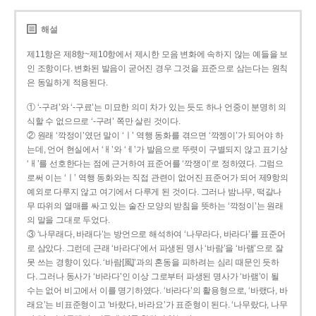
해설
제11항은 제8항~제10항에서 제시한 모음 변화에 속하지 않는 예들을 보
인 조항이다. 변화된 발음이 굳어진 경우 그것을 표준으로 삼는다는 원칙
은 동일하게 적용된다.
① ‘-구려’와 ‘-구료’는 미묘한 의미 차가 있는 듯도 하나 언중이 분명히 의
식할 수 없으므로 ‘-구려’ 쪽만 살린 것이다.
② 원래 ‘깍정이’였던 말이 ‘ㅣ’ 역행 동화를 겪으면 ‘깍젱이’가 되어야 하
는데, 언어 현실에서 ‘ㅐ’와 ‘ㅔ’가 발음으로 뚜렷이 구별되지 않고 표기상
‘ㅐ’를 선호한다는 점에 근거하여 표준어를 ‘깍쟁이’로 정하였다. 그럼으
로써 이는 ‘ㅣ’ 역행 동화와는 직접 관련이 없어진 표준어가 되어 제9항의
예외로 다루지 않고 여기에서 다루게 된 것이다. 그러나 밤나무, 떡갈나
무 따위의 열매를 싸고 있는 술잔 모양의 받침을 뜻하는 ‘깍정이’는 원래
의 말을 그대로 두었다.
③ ‘나무래다, 바래다’는 방언으로 해석하여 ‘나무라다, 바라다’를 표준어
로 삼았다. 그런데 근래 ‘바라다’에서 파생된 명사 ‘바람’을 ‘바램’으로 잘
못 쓰는 경향이 있다. ‘바람[風]’과의 혼동을 피하려는 심리 때문인 듯하
다. 그러나 동사가 ‘바라다’인 이상 그로부터 파생된 명사가 ‘바램’이 될
수는 없어 비고에서 이를 명기하였다. ‘바라다’의 활용형으로, ‘바랬다, 바
래요’는 비표준형이고 ‘바랐다, 바라요’가 표준형이 된다. ‘나무랐다, 나무