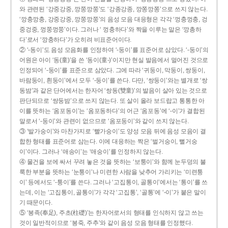
와 관련된 ‘강중강중, 깡쭝깡쭝’도 ‘강종강종, 깡쫑깡쫑’으로 쓰지 않는다.
‘깡충깡충, 강중강중, 깡쭝깡쭝’의 음성 모음 대응형은 각각 ‘껑충껑충, 겅
중겅중, 껑쭝껑쭝’이다. 그러나 ‘ 껑충하다’와 짝을 이루는 말은 ‘깡총하
다’로서 ‘깡충하다’가 오히려 비표준어이다.
② ‘-동이’도 음성 모음화를 인정하여 ‘-둥이’를 표준어로 삼았다. ‘-둥이’의
어원은 아이 ‘동(童)’을 쓴 ‘동이(童-)’이지만 현실 발음에서 멀어진 것으로
인정되어 ‘-둥이’를 표준으로 삼았다. 그에 따라 ‘귀둥이, 막둥이, 쌍둥이,
바람둥이, 흰둥이’에서 모두 ‘-둥이’를 쓴다. 다만, ‘쌍둥이’와는 별개로 ‘쌍
동밤’과 같은 단어에서는 한자어 ‘쌍동(雙童)’의 발음이 살아 있는 것으로
판단되므로 ‘쌍둥밤’으로 쓰지 않는다. 또 살이 올라 보드랍고 통통한 아
이를 뜻하는 ‘옴포동이’는 ‘옴포동하다’의 어근 ‘옴포동’에 ‘-이’가 결합된
말로서 ‘-둥이’와 관련이 없으므로 ‘옴포둥이’와 같이 쓰지 않는다.
③ ‘발가숭이’와 마찬가지로 ‘빨가숭이’도 양성 모음 뒤에 음성 모음이 결
합한 형태를 표준어로 삼는다. 이에 대응하는 짝은 ‘벌거숭이, 뻘거숭
이’이다. 그러나 ‘애송이’는 ‘애숭이’를 인정하지 않는다.
④ 물건을 보에 싸서 꾸려 놓은 것을 뜻하는 ‘보퉁이’와 함께 눈두덩의 불
룩한 부분을 뜻하는 ‘눈퉁이’나 미련한 사람을 낮추어 가리키는 ‘미련퉁
이’ 등에서도 ‘-퉁이’를 쓴다. 그러나 ‘고집통이, 골통이’에서는 ‘통이’를 쓰
는데, 이는 ‘고집통이, 골통이’가 각각 ‘고집통’, ‘골통’에 ‘-이’가 붙은 말이
기 때문이다.
⑤ ‘봉족(奉足), 주초(柱礎)’는 한자어로서의 형태를 인식하지 않고 쓰는
것이 일반적이므로 ‘봉죽, 주추’와 같이 음성 모음 형태를 인정했다.