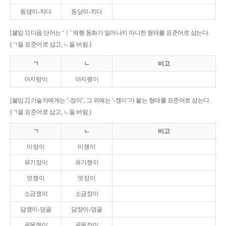
동댕이-치다
동당이-치다
[붙임 1] 다음 단어는 ‘ㅣ’ 역행 동화가 일어나지 아니한 형태를 표준어로 삼는다.
(ㄱ을 표준어로 삼고, ㄴ을 버림.)
ㄱ
ㄴ
비고
아지랑이
아지랭이
[붙임 2] 기술자에게는 ‘-장이’, 그 외에는 ‘-쟁이’가 붙는 형태를 표준어로 삼는다.
(ㄱ을 표준어로 삼고, ㄴ을 버림.)
ㄱ
ㄴ
비고
미장이
미쟁이
유기장이
유기쟁이
멋쟁이
멋장이
소금쟁이
소금장이
담쟁이-덩굴
담장이-덩굴
골목쟁이
골목장이