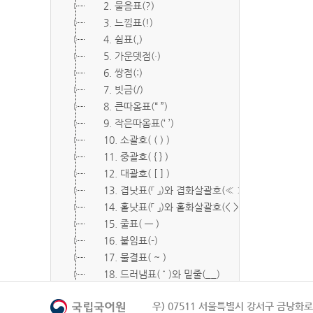
2. 물음표(?)
3. 느낌표(!)
4. 쉼표(,)
5. 가운뎃점(·)
6. 쌍점(:)
7. 빗금(/)
8. 큰따옴표(“ ”)
9. 작은따옴표(‘ ’)
10. 소괄호( ( ) )
11. 중괄호( { } )
12. 대괄호( [ ] )
13. 겹낫표(『 』)와 겹화살괄호(≪ ≫)
14. 홑낫표(「 」)와 홑화살괄호(< >)
15. 줄표( ― )
16. 붙임표(-)
17. 물결표( ~ )
18. 드러냄표( ˙ )와 밑줄(__)
19. 숨김표( O, X )
우) 07511 서울특별시 강서구 금낭화로 
20. 빠짐표( □ )