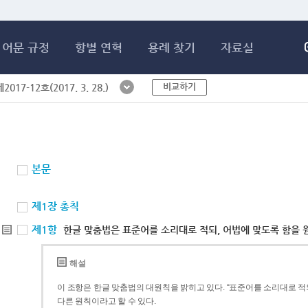
메인콘텐츠 바로가기
어문 규정
항별 연혁
용례 찾기
자료실
비교하기
017-12호(2017. 3. 28.)
본문
제1장 총칙
제1항
한글 맞춤법은 표준어를 소리대로 적되, 어법에 맞도록 함을 
해설
이 조항은 한글 맞춤법의 대원칙을 밝히고 있다. “표준어를 소리대로 적되
다른 원칙이라고 할 수 있다.