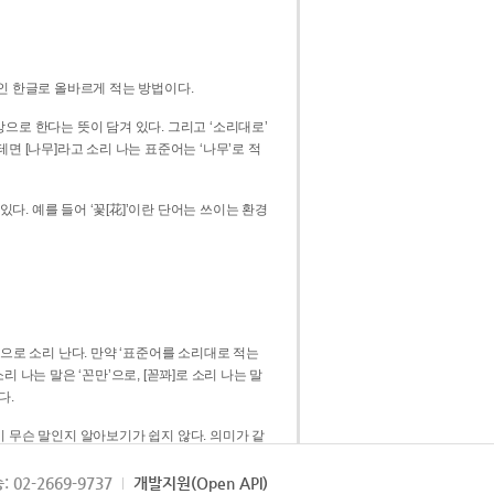
인 한글로 올바르게 적는 방법이다.
으로 한다는 뜻이 담겨 있다. 그리고 ‘소리대로’
. 예를 들어 ‘꽃[花]’이란 단어는 쓰이는 환경
 [꼳]으로 소리 난다. 만약 ‘표준어를 소리대로 적는
다.
 무슨 말인지 알아보기가 쉽지 않다. 의미가 같
쉽다. 즉 ‘꽃, 꼰, 꼳’보다는 ‘꽃’ 하나로 일관
: 02-2669-9737
개발지원(Open API)