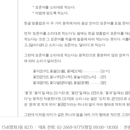
표준어를 소리대로 적는다.
어법에 맞도록 적는다.
한글 맞춤법은 이 두 가지 원칙에 따라 음성 언어인 표준어를 표음 문자
먼저 ‘표준어를 소리대로 적는다’는 말에는 한글 맞춤법이 표준어를 대상
적는다는 것은 그 표준어를 적을 때 발음에 따라 적는다는 뜻이다. 이를테면 [나무]라고 소리 나는 표준어는 ‘나무’로 적
고, [달리다]라고 소리 나는 표준어는 ‘달리다’로 적는다.
그런데 표준어를 소리대로 적는다는 원칙만으로 충분하지 않은 경우가 있다
에 따라 소리가 달라진다.
……………
꽃이[꼬치], 꽃을[꼬츨], 꽃에[꼬체]
[꼬ㅊ]
…
꽃만[꼰만], 꽃나무[꼰나무], 꽃놀이[꼰노리]
[꼰]
………
꽃과[꼳꽈], 꽃다발[꼳따발], 꽃밭[꼳빧]
[꼳]
‘꽃’은 ‘꽃이’일 때는 [꼬ㅊ]으로, ‘꽃만’일 때는 [꼰]으로, ‘꽃과’일 때는
다’는 원칙만 적용한다면, [꼬치]로 소리 나는 말은 ‘꼬치’로, [꼰만]으로 소리 나는 말은 ‘꼰만’으로, [꼳꽈]로 소리 나는 말
은 ‘꼳꽈’로 적게 되어 ‘꽃[花]’이라는 하나의 말이 여러 형태로 적히게 된
그런데 이처럼 의미가 같은 하나의 말을 여러 가지 형태로 적으면 그것이
은 하나의 말은 형태를 하나로 고정하여 일관되게 적어야 의미를 파악하기가 
되게 적는 것이 의미를 파악하는 데 효과적이다.
154(방화3동 827)
대표 전화: 02-2669-9775(평일 09:00~18:00)
전송