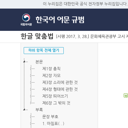
이 누리집은 대한민국 공식 전자정부 누리집입니다.
한글 맞춤법
[시행 2017. 3. 28.] 문화체육관광부 고시 제2
하위 항목 전체 열기
본문
제1장 총칙
제2장 자모
제3장 소리에 관한 것
제4장 형태에 관한 것
제5장 띄어쓰기
북
제6장 그 밖의 것
부록
문장 부호
1. 마침표( . )