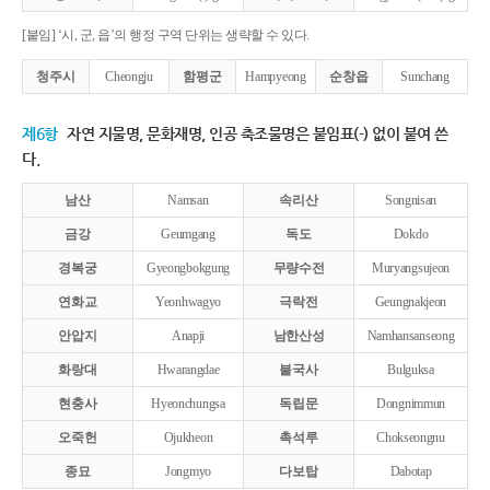
[붙임] ‘시, 군, 읍’의 행정 구역 단위는 생략할 수 있다.
청주시
Cheongju
함평군
Hampyeong
순창읍
Sunchang
제6항
자연 지물명, 문화재명, 인공 축조물명은 붙임표(-) 없이 붙여 쓴
다.
남산
Namsan
속리산
Songnisan
금강
Geumgang
독도
Dokdo
경복궁
Gyeongbokgung
무량수전
Muryangsujeon
연화교
Yeonhwagyo
극락전
Geungnakjeon
안압지
Anapji
남한산성
Namhansanseong
화랑대
Hwarangdae
불국사
Bulguksa
현충사
Hyeonchungsa
독립문
Dongnimmun
오죽헌
Ojukheon
촉석루
Chokseongnu
종묘
Jongmyo
다보탑
Dabotap