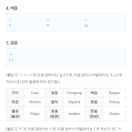
4. 비음
ㄴ
ㅁ
ㅇ
n
m
ng
5. 유음
ㄹ
r, l
[붙임 1] ‘ㄱ, ㄷ, ㅂ’은 모음 앞에서는 ‘g, d, b’로, 자음 앞이나 어말에서는 ‘k, t, p’로
적는다.([ ] 안의 발음에 따라 표기함.)
구미
Gumi
영동
Yeongdong
백암
Baegam
옥천
Okcheon
합덕
Hapdeok
호법
Hobeop
월곶
벚꽃
한밭
Wolgot
beotkkot
Hanbat
[월곧]
[벋꼳]
[한받]
[붙임 2] ‘ㄹ’은 모음 앞에서는 ‘r’로, 자음 앞이나 어말에서는 ‘l’로 적는다. 단, ‘ㄹ