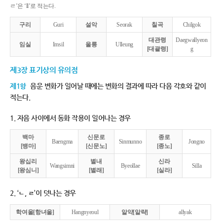
ㄹ’은 ‘ll’로 적는다.
구리
Guri
설악
Seorak
칠곡
Chilgok
대관령
Daegwallyeon
임실
Imsil
울릉
Ulleung
[대괄령]
g
제3장 표기상의 유의점
제1항
음운 변화가 일어날 때에는 변화의 결과에 따라 다음 각호와 같이
적는다.
1. 자음 사이에서 동화 작용이 일어나는 경우
백마
신문로
종로
Baengma
Sinmunno
Jongno
[뱅마]
[신문노]
[종노]
왕십리
별내
신라
Wangsimni
Byeollae
Silla
[왕심니]
[별래]
[실라]
2. ‘ㄴ, ㄹ’이 덧나는 경우
학여울[항녀울]
Hangnyeoul
알약[알략]
allyak