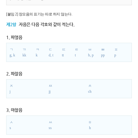
[붙임 2] 장모음의 표기는 따로 하지 않는다.
제2항
자음은 다음 각호와 같이 적는다.
1. 파열음
ㄱ
ㄲ
ㅋ
ㄷ
ㄸ
ㅌ
ㅂ
ㅃ
ㅍ
g, k
kk
k
d, t
tt
t
b, p
pp
p
2. 파찰음
ㅈ
ㅉ
ㅊ
j
jj
ch
3. 마찰음
ㅅ
ㅆ
ㅎ
s
ss
h