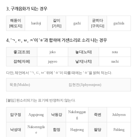
3. 구개음화가 되는 경우
해돋이
같이
굳히다
haedoji
gachi
guchida
[해도지]
[가치]
[구치다]
4. ‘ㄱ, ㄷ, ㅂ, ㅈ’이 ‘ㅎ’과 합하여 거센소리로 소리 나는 경우
좋고[조코]
joko
놓다[노타]
nota
잡혀[자펴]
japyeo
낳지[나치]
nachi
다만, 체언에서 ‘ㄱ, ㄷ, ㅂ’ 뒤에 ‘ㅎ’이 따를 때에는 ‘ㅎ’을 밝혀 적는다.
묵호(Mukho)
집현전(Jiphyeonjeon)
[붙임] 된소리되기는 표기에 반영하지 않는다.
Nakdonggan
압구정
Apgujeong
낙동강
죽변
Jukbyeon
g
Nakseongda
낙성대
합정
Hapjeong
팔당
Paldang
e