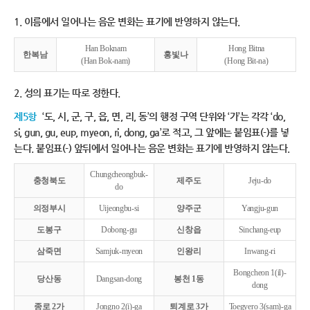
1. 이름에서 일어나는 음운 변화는 표기에 반영하지 않는다.
Han Boknam
Hong Bitna
한복남
홍빛나
(Han Bok-nam)
(Hong Bit-na)
2. 성의 표기는 따로 정한다.
제5항
‘도, 시, 군, 구, 읍, 면, 리, 동’의 행정 구역 단위와 ‘가’는 각각 ‘do,
si, gun, gu, eup, myeon, ri, dong, ga’로 적고, 그 앞에는 붙임표(-)를 넣
는다. 붙임표(-) 앞뒤에서 일어나는 음운 변화는 표기에 반영하지 않는다.
Chungcheongbuk-
충청북도
제주도
Jeju-do
do
의정부시
Uijeongbu-si
양주군
Yangju-gun
도봉구
Dobong-gu
신창읍
Sinchang-eup
삼죽면
Samjuk-myeon
인왕리
Inwang-ri
Bongcheon 1(il)-
당산동
Dangsan-dong
봉천 1동
dong
종로 2가
Jongno 2(i)-ga
퇴계로 3가
Toegyero 3(sam)-ga