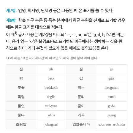
제7항
인명, 회사명, 단체명 등은 그동안 써 온 표기를 쓸 수 있다.
제8항
학술 연구 논문 등 특수 분야에서 한글 복원을 전제로 표기할 경우
에는 한글 표기를 대상으로 적는다.
1)
이 때
글자 대응은 제2장을 따르되 ‘ㄱ, ㄷ, ㅂ, ㄹ’은 ‘g, d, b, l’로만 적는
다. 음가 없는 ‘ㅇ’은 붙임표(-)로 표기하되 어두에서는 생략하는 것을 원
칙으로 한다. 기타 분절의 필요가 있을 때에도 붙임표(-)를 쓴다.
1) '이 때'는 "표준국어대사전"에 따르면 '이때'와 같이 붙여 써야 한다.
집
jib
짚
jip
밖
bakk
값
gabs
붓꽃
buskkoch
먹는
meogneun
독립
doglib
문리
munli
물엿
mul-yeos
굳이
gud-i
좋다
johda
가곡
gagog
조랑말
jolangmal
없었습니다
eobs-eoss-seubnida