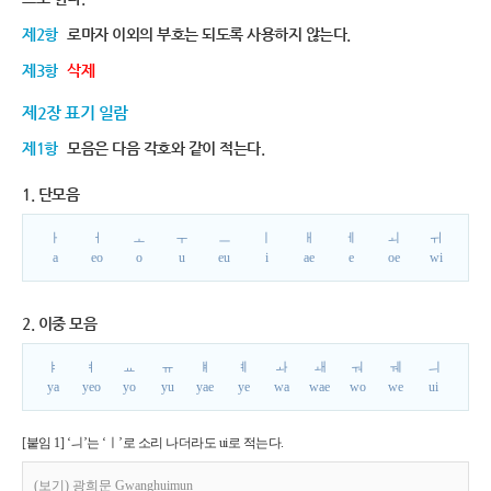
제2항
로마자 이외의 부호는 되도록 사용하지 않는다.
제3항
삭제
제2장 표기 일람
제1항
모음은 다음 각호와 같이 적는다.
1. 단모음
ㅏ
ㅓ
ㅗ
ㅜ
ㅡ
ㅣ
ㅐ
ㅔ
ㅚ
ㅟ
a
eo
o
u
eu
i
ae
e
oe
wi
2. 이중 모음
ㅑ
ㅕ
ㅛ
ㅠ
ㅒ
ㅖ
ㅘ
ㅙ
ㅝ
ㅞ
ㅢ
ya
yeo
yo
yu
yae
ye
wa
wae
wo
we
ui
[붙임 1] ‘ㅢ’는 ‘ㅣ’로 소리 나더라도 ui로 적는다.
(보기) 광희문 Gwanghuimun