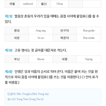
샛별
saetbyeol
울산
Ulsan
제2항
발음상 혼동의 우려가 있을 때에는 음절 사이에 붙임표(-)를 쓸 수
있다.
중앙
Jung-ang
반구대
Ban-gudae
세운
Se-un
해운대
Hae-undae
제3항
고유 명사는 첫 글자를 대문자로 적는다.
부산
Busan
세종
Sejong
제4항
인명은 성과 이름의 순서로 띄어 쓴다. 이름은 붙여 쓰는 것을 원
칙으로 하되 음절 사이에 붙임표(-)를 쓰는 것을 허용한다.( ( ) 안의 표기
를 허용함.)
민용하 Min Yongha (Min Yong-ha)
송나리 Song Nari (Song Na-ri)