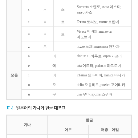
Sorrento 소렌토, asma 아스마,
s
ㅅ
스
sasso 사소
t
ㅌ
트
Torino 토리노, tranne 트란네
Vivace 비바체, manovra
v
ㅂ
브
마노브라
z
ㅊ
―
nozze 노체, mancanza 만칸차
a
아
abituro 아비투로, capra 카프라
e
에
erta 에르타, padrone 파드로네
모음
i
이
infamia 인파미아, manica 마니카
o
오
oblio 오블리오, poetica 포에티카
u
우
uva 우바, spuma 스푸마
표 4
일본어의 가나와 한글 대조표
한글
가나
어두
어중ㆍ어말