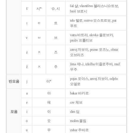
šal 샬, vlasništvo 블라스니슈트보,
š
시*
슈, 시
broš 브로시
telo 텔로, ostrvo 오스트르보, put
t
ㅌ
트
푸트
vatra 바트라, olovka 올로브카,
v
ㅂ
브
proliv 프롤리브
zavoj 자보이, pozno 포즈노, obraz
z
ㅈ
즈
오브라즈
žena 제나, izložba 이즐로주바, muž
ž
ㅈ
주
무주
pojas 포야스, zavoj 자보이, odjelo
반모음
j
이*
오델로
a
아
bakar 바카르
e
에
cev 체브
모음
i
이
dim 딤
o
오
molim 몰림
u
우
zubar 주바르