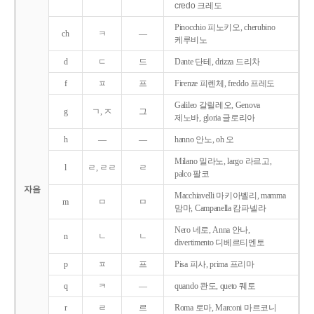
credo 크레도
Pinocchio 피노키오, cherubino
ch
ㅋ
―
케루비노
d
ㄷ
드
Dante 단테, drizza 드리차
f
ㅍ
프
Firenze 피렌체, freddo 프레도
Galileo 갈릴레오, Genova
g
ㄱ, ㅈ
그
제노바, gloria 글로리아
h
―
―
hanno 안노, oh 오
Milano 밀라노, largo 라르고,
l
ㄹ, ㄹㄹ
ㄹ
palco 팔코
자음
Macchiavelli 마키아벨리, mamma
m
ㅁ
ㅁ
맘마, Campanella 캄파넬라
Nero 네로, Anna 안나,
n
ㄴ
ㄴ
divertimento 디베르티멘토
p
ㅍ
프
Pisa 피사, prima 프리마
q
ㅋ
―
quando 콴도, queto 퀘토
r
ㄹ
르
Roma 로마, Marconi 마르코니