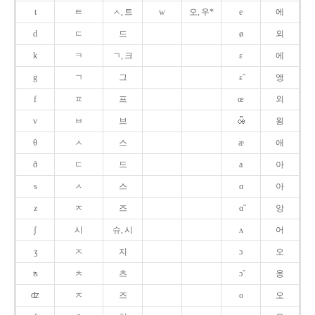
t
ㅌ
ㅅ, 트
w
오, 우*
e
에
d
ㄷ
드
ø
외
k
ㅋ
ㄱ, 크
ɛ
에
g
ㄱ
그
ɛ̃
앵
f
ㅍ
프
œ
외
v
ㅂ
브
욍
θ
ㅅ
스
æ
애
ð
ㄷ
드
a
아
s
ㅅ
스
ɑ
아
z
ㅈ
즈
ɑ̃
앙
ʃ
시
슈, 시
ʌ
어
ʒ
ㅈ
지
ɔ
오
ʦ
ㅊ
츠
ɔ̃
옹
ʣ
ㅈ
즈
o
오