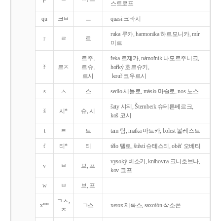
스트로프
qu
크ㅂ
ㅡ
quasi 크바시
ruka 루카, harmonika 하르모니카, mír
r
ㄹ
르
미르
르주,
řeka 르제카, námořník 나모르주니크,
ř
르ㅈ
르슈,
hořký 호르슈키,
르시
kouř 코우르시
s
ㅅ
스
sedlo 세들로, máslo 마슬로, nos 노스
šaty 샤티, Šternberk 슈테른베르크,
š
시*
슈, 시
koš 코시
t
ㅌ
트
tam 탐, matka 마트카, bolest 볼레스트
t'
티*
티
tělo 텔로, štěstí 슈테스티, obět' 오베티
vysoký 비소키, knihovna 크니호브나,
v
ㅂ
브, 프
kov 코프
w
ㅂ
브, 프
ㄱㅅ,
x**
ㄱ스
xerox 제록스, saxofón 삭소폰
ㅈ