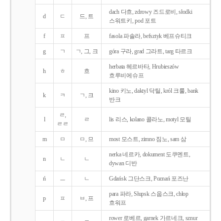
dach 다흐, zdrowy 즈드로비, słodki
d
ㄷ
드, 트
스워트키, pod 포트
f
ㅍ
프
fasola 파솔라, befsztyk 베프슈티크
g
ㄱ
ㄱ, 그, 크
góra 구라, grad 그라트, targ 타르크
herbata 헤르바타, Hrubieszów
h
ㅎ
흐
흐루비에슈프
kino 키노, daktyl 닥틸, król 크룰, bank
k
ㅋ
ㄱ, 크
반크
ㄹ,
l
ㄹ
lis 리스, kolano 콜라노, motyl 모틸
ㄹㄹ
m
ㅁ
ㅁ, 므
most 모스트, zimno 짐노, sam 삼
nerka 네르카, dokument 도쿠멘트,
n
ㄴ
ㄴ
dywan 디반
ń
ㅡ
ㄴ
Gdańsk 그단스크, Poznań 포즈난
para 파라, Słupsk 스웁스크, chłop
p
ㅍ
ㅂ, 프
흐워프
rower 로베르, garnek 가르네크, sznur