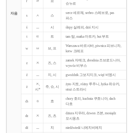
r
ㄹ
르
슈누르
serce 세르체, srebro 스레브로, pas
자음
s
ㅅ
스
파스
ś
ㅡ
시
ślepy 실레피, dziś 지시
t
ㅌ
트
tam 탐, matka 마트카, but 부트
Warszawa 바르샤바, piwnica 피브니차,
w
ㅂ
브, 프
krew 크레프
zamek 자메크, zbrodnia 즈브로드니아,
z
ㅈ
즈, 스
wywóz 비부스
ź
ㅡ
지, 시
gwoździk 그보지지크, więź 비엥시
ㅈ,
żyto 지토, różny 루주니, łyżka 위슈카,
ż
주, 슈, 시
시*
straż 스트라시
chory 호리, kuchnia 쿠흐니아, dach
ch
ㅎ
흐
다흐
dziura 지우라, dzwon 즈본, mosiądz
dz
ㅈ
즈, 츠
모시옹츠
dź
ㅡ
치
niedźwiedź 니에치비에치