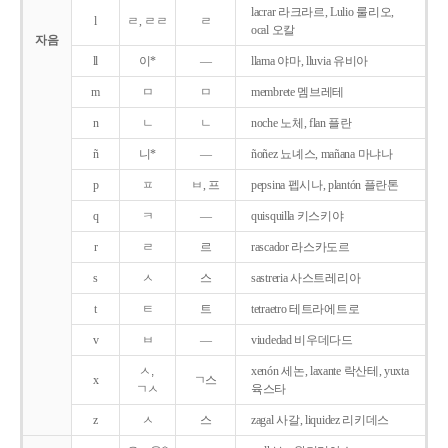
lacrar 라크라르, Lulio 룰리오,
l
ㄹ, ㄹㄹ
ㄹ
ocal 오칼
자음
ll
이*
―
llama 야마, lluvia 유비아
m
ㅁ
ㅁ
membrete 멤브레테
n
ㄴ
ㄴ
noche 노체, flan 플란
ñ
니*
―
ñoñez 뇨녜스, mañana 마냐나
p
ㅍ
ㅂ, 프
pepsina 펩시나, plantón 플란톤
q
ㅋ
―
quisquilla 키스키야
r
ㄹ
르
rascador 라스카도르
s
ㅅ
스
sastreria 사스트레리아
t
ㅌ
트
tetraetro 테트라에트로
v
ㅂ
―
viudedad 비우데다드
ㅅ,
xenón 세논, laxante 락산테, yuxta
x
ㄱ스
ㄱㅅ
육스타
z
ㅅ
스
zagal 사갈, liquidez 리키데스