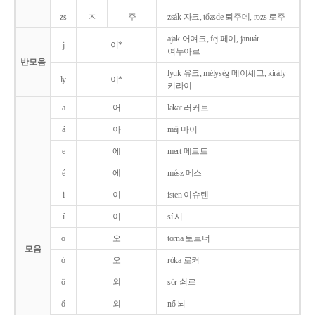
zs
ㅈ
주
zsák 자크, tőzsde 퇴주데, rozs 로주
ajak 어여크, fej 페이, január
j
이*
여누아르
반모음
lyuk 유크, mélység 메이셰그, király
ly
이*
키라이
a
어
lakat 러커트
á
아
máj 마이
e
에
mert 메르트
é
에
mész 메스
i
이
isten 이슈텐
í
이
sí 시
o
오
torna 토르너
모음
ó
오
róka 로커
ö
외
sör 쇠르
ő
외
nő 뇌