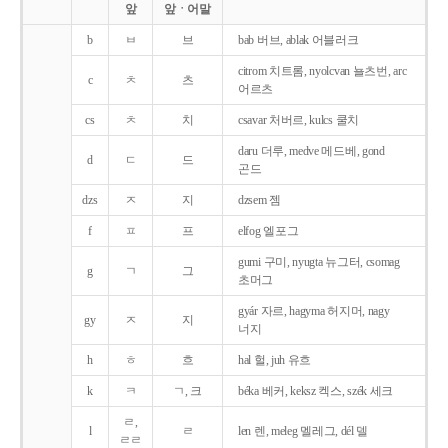
앞
앞ㆍ어말
b
ㅂ
브
bab 버브, ablak 어블러크
citrom 치트롬, nyolcvan 뇰츠번, arc
c
ㅊ
츠
어르츠
cs
ㅊ
치
csavar 처버르, kulcs 쿨치
daru 더루, medve 메드베, gond
d
ㄷ
드
곤드
dzs
ㅈ
지
dzsem 젬
f
ㅍ
프
elfog 엘포그
gumi 구미, nyugta 뉴그터, csomag
g
ㄱ
그
초머그
gyár 자르, hagyma 허지머, nagy
gy
ㅈ
지
너지
h
ㅎ
흐
hal 헐, juh 유흐
k
ㅋ
ㄱ, 크
béka 베커, keksz 켁스, szék 세크
ㄹ,
l
ㄹ
len 렌, meleg 멜레그, dél 델
ㄹㄹ