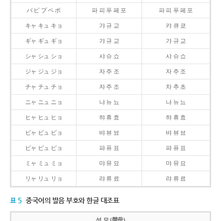
パ ピ プ ペ ポ
파 피 푸 페 포
파 피 푸 페 포
キャ キュ キョ
갸 규 교
캬 큐 쿄
ギャ ギュ ギョ
갸 규 교
갸 규 교
シャ シュ ショ
샤 슈 쇼
샤 슈 쇼
ジャ ジュ ジョ
자 주 조
자 주 조
チャ チュ チョ
자 주 조
차 추 초
ニャ ニュ ニョ
냐 뉴 뇨
냐 뉴 뇨
ヒャ ヒュ ヒョ
햐 휴 효
햐 휴 효
ビャ ビュ ビョ
뱌 뷰 뵤
뱌 뷰 뵤
ピャ ピュ ピョ
퍄 퓨 표
퍄 퓨 표
ミャ ミュ ミョ
먀 뮤 묘
먀 뮤 묘
リャ リュ リョ
랴 류 료
랴 류 료
표 5
중국어의 발음 부호와 한글 대조표
성 모 (聲母)