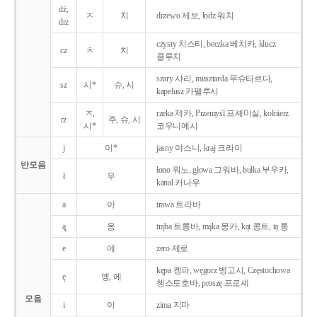
dż,
ㅈ
치
drzewo 제보, łodż 워치
drz
czysty 치스티, beczka 베치카, klucz
cz
ㅊ
치
클루치
szary 샤리, musztarda 무슈타르다,
sz
시*
슈, 시
kapelusz 카펠루시
ㅈ,
rzeka 제카, Przemyśl 프셰미실, kołnierz
rz
주, 슈, 시
시*
코우니에시
j
이*
jasny 야스니, kraj 크라이
반모음
łono 워노, głowa 그워바, bułka 부우카,
ł
우
kanał 카나우
a
아
trawa 트라바
ą̨
옹
trąba 트롱바, mąka 몽카, kąt 콩트, tą 통
e
에
zero 제로
kępa 켕파, węgorz 벵고시, Częstochowa
ę
엥, 에
쳉스토호바, proszę 프로셰
모음
i
이
zima 지마