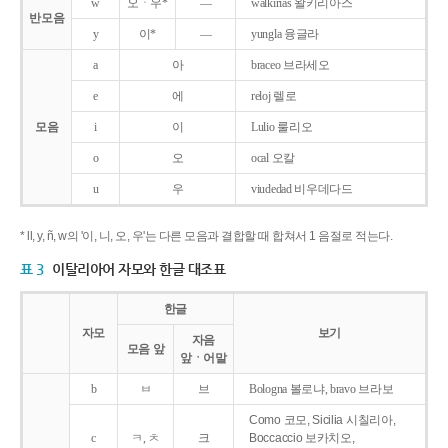
w
오ㆍ우*
―
walkirias 왈키리아스
반모음
y
이*
―
yungla 융글라
a
아
braceo 브라세오
e
에
reloj 렐로
모음
i
이
Lulio 룰리오
o
오
ocal 오칼
u
우
viudedad 비우데다드
* ll, y, ñ, w의 '이, 니, 오, 우'는 다른 모음과 결합할 때 합쳐서 1 음절로 적는다.
표 3
이탈리아어 자모와 한글 대조표
한글
자모
보기
자음
모음 앞
앞ㆍ어말
b
ㅂ
브
Bologna 볼로냐, bravo 브라보
Como 코모, Sicilia 시칠리아,
c
ㅋ, ㅊ
크
Boccaccio 보카치오,