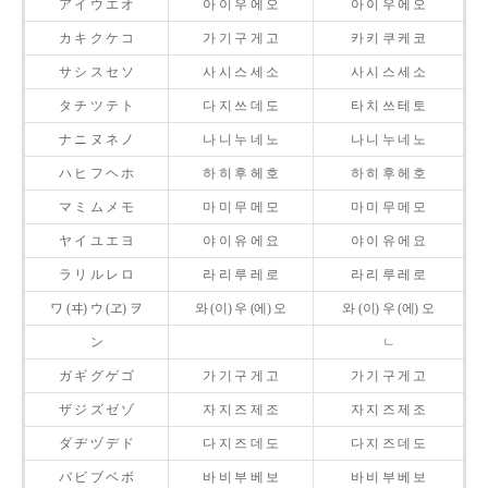
ア イ ウ エ オ
아 이 우 에 오
아 이 우 에 오
カ キ ク ケ コ
가 기 구 게 고
카 키 쿠 케 코
サ シ ス セ ソ
사 시 스 세 소
사 시 스 세 소
タ チ ツ テ ト
다 지 쓰 데 도
타 치 쓰 테 토
ナ ニ ヌ ネ ノ
나 니 누 네 노
나 니 누 네 노
ハ ヒ フ ヘ ホ
하 히 후 헤 호
하 히 후 헤 호
マ ミ ム メ モ
마 미 무 메 모
마 미 무 메 모
ヤ イ ユ エ ヨ
야 이 유 에 요
야 이 유 에 요
ラ リ ル レ ロ
라 리 루 레 로
라 리 루 레 로
ワ (ヰ) ウ (ヱ) ヲ
와 (이) 우 (에) 오
와 (이) 우 (에) 오
ン
ㄴ
ガ ギ グ ゲ ゴ
가 기 구 게 고
가 기 구 게 고
ザ ジ ズ ゼ ゾ
자 지 즈 제 조
자 지 즈 제 조
ダ ヂ ヅ デ ド
다 지 즈 데 도
다 지 즈 데 도
バ ビ ブ ベ ボ
바 비 부 베 보
바 비 부 베 보