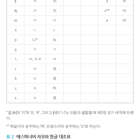
ʧ
ㅊ
치
u
우
ʤ
ㅈ
지
ə**
어
m
ㅁ
ㅁ
ɚ
어
n
ㄴ
ㄴ
ɲ
니*
뉴
ŋ
ㅇ
ㅇ
l
ㄹ, ㄹㄹ
ㄹ
r
ㄹ
르
h
ㅎ
흐
ç
ㅎ
히
x
ㅎ
흐
* [j], [w]의 '이'와 '오, 우', 그리고 [ɲ]의 '니'는 모음과 결합할 때 제3장 표기 세칙에 따른
다.
** 독일어의 경우에는 '에', 프랑스어의 경우에는 '으'로 적는다.
표 2
에스파냐어 자모와 한글 대조표