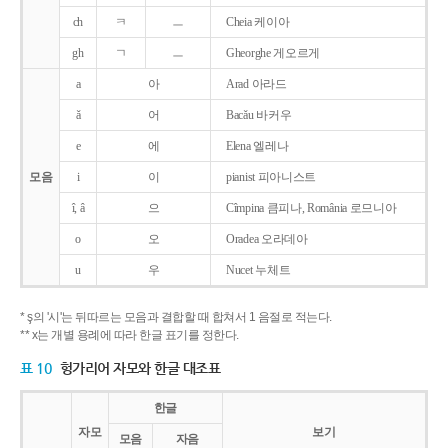
ch
ㅋ
ㅡ
Cheia 케이아
gh
ㄱ
ㅡ
Gheorghe 게오르게
a
아
Arad 아라드
ǎ
어
Bacǎu 바커우
e
에
Elena 엘레나
모음
i
이
pianist 피아니스트
î, â
으
Cîmpina 큼피나, România 로므니아
o
오
Oradea 오라데아
u
우
Nucet 누체트
* ş의 '시'는 뒤따르는 모음과 결합할 때 합쳐서 1 음절로 적는다.
** x는 개별 용례에 따라 한글 표기를 정한다.
표 10
헝가리어 자모와 한글 대조표
한글
자모
보기
모음
자음