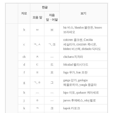
한글
자모
보기
자음
모음 앞
앞ㆍ어말
biz 비스, blandon 블란돈, braceo
b
ㅂ
브
브라세오
colcren 콜크렌, Cecilia
c
ㅋ, ㅅ
ㄱ, 크
세실리아, coccion 콕시온,
bistec 비스텍, dictado 딕타도
ch
ㅊ
―
chicharra 치차라
d
ㄷ
드
felicidad 펠리시다드
f
ㅍ
프
fuga 푸가, fran 프란
ganga 강가, geologia
g
ㄱ, ㅎ
그
헤올로히아, yungla 융글라
h
―
―
hipo 이포, quehacer 케아세르
j
ㅎ
―
jueves 후에베스, reloj 렐로
k
ㅋ
크
kapok 카포크