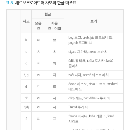
표 8
세르보크로아트어 자모와 한글 대조표
한글
자모
보기
모음
자음
앞
앞ㆍ어말
bog 보그, drobnjak 드로브냐크,
b
ㅂ
브
pogreb 포그레브
c
ㅊ
츠
cigara 치가라, novac 노바츠
čelik 첼리크, točka 토치카, kolač
č
ㅊ
치
콜라치
ć, tj
ㅊ
치
naći 나치, sestrić 세스트리치
desno 데스노, drvo 드르보, medved
d
ㄷ
드
메드베드
dž
ㅈ
지
džep 제프, narudžba 나루지바
đ,dj
ㅈ
지
Ðurađ 주라지
fasada 파사다, kifla 키플라, šaraf
f
ㅍ
프
샤라프