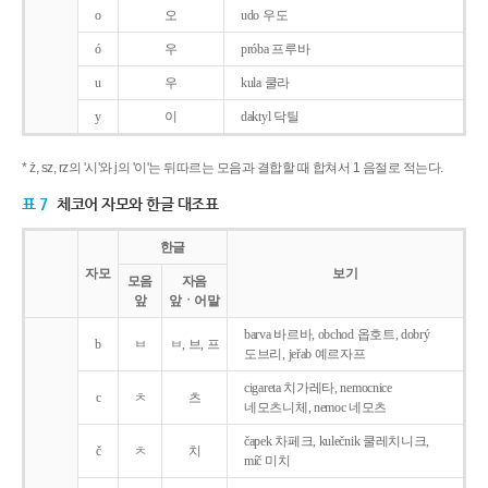
o
오
udo 우도
ó
우
próba 프루바
u
우
kula 쿨라
y
이
daktyl 닥틸
* ż, sz, rz의 '시'와 j의 '이'는 뒤따르는 모음과 결합할 때 합쳐서 1 음절로 적는다.
표 7
체코어 자모와 한글 대조표
한글
자모
보기
모음
자음
앞
앞ㆍ어말
barva 바르바, obchod 옵호트, dobrý
b
ㅂ
ㅂ, 브, 프
도브리, jeřab 예르자프
cigareta 치가레타, nemocnice
c
ㅊ
츠
네모츠니체, nemoc 네모츠
čapek 차페크, kulečnik 쿨레치니크,
č
ㅊ
치
míč 미치