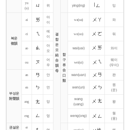
yu
위
ying
(ing)
잉
(u)
아
ai
wa
(ua)
와
이
에
ei
wo
(uo)
워
결
이
복운
합
複韻
운
아
ao
wai
(uai)
와이
모
오
합
結
어
구
웨이
合
ou
wei
(ui)
우
류
(우이)
韻
合
母
an
안
wan
(uan)
완
口
類
원
en
언
wen
(un)
(운)
부성운
附聲韻
wang
ang
앙
왕
(uang)
웡
eng
엉
weng
(ong)
(웅)
권설운
er