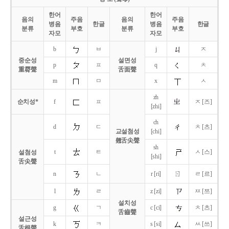
한어
한어
음의
주음
음의
주음
병음
한글
병음
한글
분류
부호
분류
부호
자모
자모
b
ㅂ
j
ㅈ
중순성
설면성
p
ㅍ
q
ㅊ
重脣聲
舌面聲
m
ㅁ
x
ㅅ
zh
순치성*
f
ㅍ
ㅈ [즈]
[zhi]
ch
d
ㄷ
ㅊ [츠]
교설첨성
[chi]
翹舌尖聲
sh
t
ㅌ
ㅅ [스]
설첨성
[shi]
舌尖聲
ㄖ
n
ㄴ
r [ri]
ㄹ [르]
l
ㄹ
z [zi]
ㅉ [쯔]
설치성
g
ㄱ
c [ci]
ㅊ [츠]
舌齒聲
설근성
k
ㅋ
s [si]
ㅆ [쓰]
舌根聲