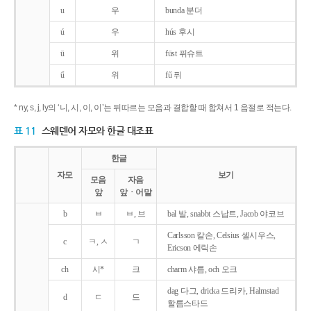
u
우
bunda 분더
ú
우
hús 후시
ü
위
füst 퓌슈트
ű
위
fű 퓌
* ny, s, j, ly의 ‘니, 시, 이, 이’는 뒤따르는 모음과 결합할 때 합쳐서 1 음절로 적는다.
표 11
스웨덴어 자모와 한글 대조표
한글
자모
보기
모음
자음
앞
앞ㆍ어말
b
ㅂ
ㅂ, 브
bal 발, snabbt 스납트, Jacob 야코브
Carlsson 칼손, Celsius 셀시우스,
c
ㅋ, ㅅ
ㄱ
Ericson 에릭손
ch
시*
크
charm 샤름, och 오크
dag 다그, dricka 드리카, Halmstad
d
ㄷ
드
할름스타드