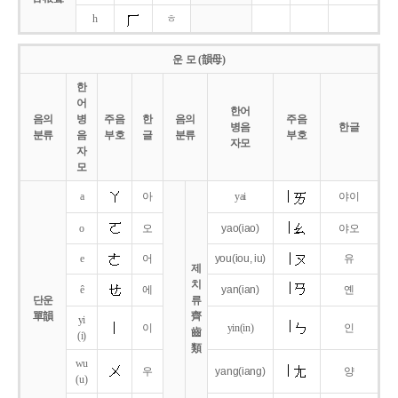
h
ㅎ
운 모 (韻母)
한
어
한어
음의
병
주음
한
음의
주음
병음
한글
분류
음
부호
글
분류
부호
자모
자
모
a
아
yai
야이
o
오
yao
(iao)
야오
e
어
you
(iou,
iu)
유
제
치
ê
에
yan
(ian)
옌
단운
류
單韻
齊
yi
이
yin(in)
인
齒
(i)
類
wu
우
yang
(iang)
양
(u)