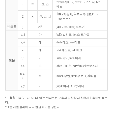
zámek 자메크, pozdní 포즈드니, bez
z
ㅈ
즈, 스
베스
Žižka 지슈카, Žvěřina 주베르지나,
ž
ㅈ
주, 슈, 시
Brož 브로시
반모음
j
이*
jaro 야로, pokoj 포코이
a, á
아
balík 발리크, komár 코마르
e, é
에
dech 데흐, léto 레토
ě
예
sěst 셰스트, věk 베크
i, í
이
kino 키노, míra 미라
모음
o,ó
오
obec 오베츠, nervózni 네르보즈니
u, ú,
우
buben 부벤, úrok 우로크, dům 둠
ů
y, ý
이
jazyk
야지크, líný 리니
* d', ň, š, t', j의 '디, 니, 시, 티, 이'는 뒤따르는 모음과 결합할 때 합쳐서 1 음절로 적는
다.
** x는 개별 용례에 따라 한글 표기를 정한다.