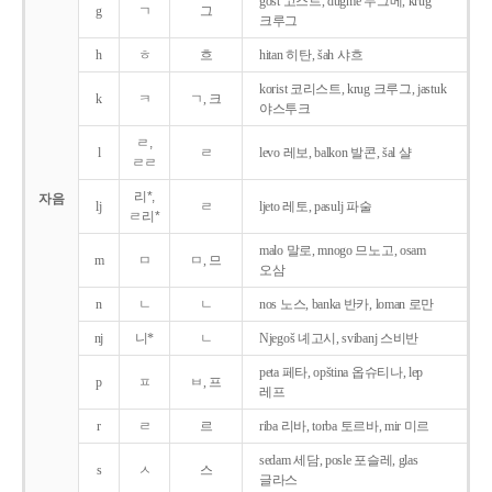
gost 고스트, dugme 두그메, krug
g
ㄱ
그
크루그
h
ㅎ
흐
hitan 히탄, šah 샤흐
korist 코리스트, krug 크루그, jastuk
k
ㅋ
ㄱ, 크
야스투크
ㄹ,
l
ㄹ
levo 레보, balkon 발콘, šal 샬
ㄹㄹ
리*,
자음
lj
ㄹ
ljeto 레토, pasulj 파술
ㄹ리*
malo 말로, mnogo 므노고, osam
m
ㅁ
ㅁ, 므
오삼
n
ㄴ
ㄴ
nos 노스, banka 반카, loman 로만
nj
니*
ㄴ
Njegoš 녜고시, svibanj 스비반
peta 페타, opština 옵슈티나, lep
p
ㅍ
ㅂ, 프
레프
r
ㄹ
르
riba 리바, torba 토르바, mir 미르
sedam 세담, posle 포슬레, glas
s
ㅅ
스
글라스