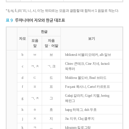
* lj, nj, š, j의 '리, 니, 시, 이'는 뒤따르는 모음과 결합할 때 합쳐서 1 음절로 적는다.
표 9
루마니아어 자모와 한글 대조표
한글
자모
보기
모음
자음
앞
앞ㆍ어말
b
ㅂ
브
bibliotecǎ 비블리오테커, alb 알브
Cîntec 큰테크, Cine 치네, facturǎ
c
ㅋ, ㅊ
ㄱ, 크
팍투러
d
ㄷ
드
Moldova 몰도바, Brad 브라드
f
ㅍ
프
Focşani 폭샤니, Cartof 카르토프
Galaţi 갈라치, Gigel 지젤, hering
g
ㄱ, ㅈ
그
헤린그
h
ㅎ
흐
haţeg 하체그, duh 두흐
j
ㅈ
지
Jiu 지우, Cluj 클루지
k
ㅋ
ㅡ
kilogram 킬로그람