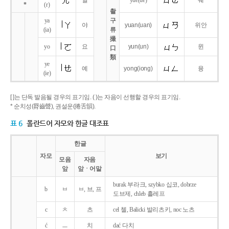
얼
yue
(ue)
웨
*
(r)
촬
ya
구
야
yuan
(uan)
위안
(ia)
류
撮
yo
요
yun
(un)
윈
口
類
ye
예
yong
(iong)
융
(ie)
[ ]는 단독 발음될 경우의 표기임. ( )는 자음이 선행할 경우의 표기임.
* 순치성(脣齒聲), 권설운(捲舌韻).
표 6
폴란드어 자모와 한글 대조표
한글
자모
보기
모음
자음
앞
앞ㆍ어말
burak 부라크, szybko 십코, dobrze
b
ㅂ
ㅂ, 브, 프
도브제, chleb 흘레프
c
ㅊ
츠
cel 첼, Balicki 발리츠키, noc 노츠
ć
ㅡ
치
dać 다치