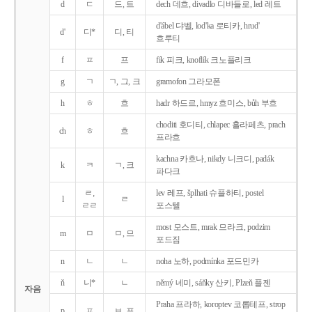
d
ㄷ
드, 트
dech 데흐, divadlo 디바들로, led 레트
d'ábel 댜벨, lod'ka 로티카, hrud'
d'
디*
디, 티
흐루티
f
ㅍ
프
fík 피크, knoflík 크노플리크
g
ㄱ
ㄱ, 그, 크
gramofon 그라모폰
h
ㅎ
흐
hadr 하드르, hmyz 흐미스, bůh 부흐
choditi 호디티, chlapec 흘라페츠, prach
ch
ㅎ
흐
프라흐
kachna 카흐나, nikdy 니크디, padák
k
ㅋ
ㄱ, 크
파다크
ㄹ,
lev 레프, šplhati 슈플하티, postel
l
ㄹ
ㄹㄹ
포스텔
most 모스트, mrak 므라크, podzim
m
ㅁ
ㅁ, 므
포드짐
n
ㄴ
ㄴ
noha 노하, podmínka 포드민카
ň
니*
ㄴ
němý 네미, sáňky 산키, Plzeň 플젠
자음
Praha 프라하, koroptev 코롭테프, strop
p
ㅍ
ㅂ, 프