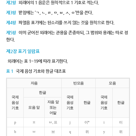
제2항
외래어의 1 음운은 원칙적으로 1 기호로 적는다.
제3항
받침에는 ‘ㄱ, ㄴ, ㄹ, ㅁ, ㅂ, ㅅ, ㅇ’만을 쓴다.
제4항
파열음 표기에는 된소리를 쓰지 않는 것을 원칙으로 한다.
제5항
이미 굳어진 외래어는 관용을 존중하되, 그 범위와 용례는 따로 정
한다.
제2장 표기 일람표
외래어는 표 1~19에 따라 표기한다.
표 1
국제 음성 기호와 한글 대조표
자음
반모음
모음
한글
국제
국제
국제
자음 앞
음성
음성
한글
음성
한글
모음 앞
또는
기호
기호
기호
어말
p
ㅍ
ㅂ, 프
j
이*
i
이
b
ㅂ
브
ɥ
위
y
위