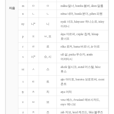
m
ㅁ
ㅁ
málna 말너, bomba 봄버, álom 알롬
자음
n
ㄴ
ㄴ
néma 네머, bunda 분더, pihen 피헨
nyak 녀크, hányszor 하니소르, irány
ny
니*
니
이라니
árpa 아르퍼, csipke 칩케, hónap
p
ㅍ
ㅂ, 프
호너프
r
ㄹ
르
róka 로커, barna 버르너, ár 아르
sál 샬, puska 푸슈카, aratás
s
시*
슈, 시
어러타시
alszik 얼시크, asztal 어스털, húsz
sz
ㅅ
스
후스
ajto 어이토, borotva 보로트버, csont
t
ㅌ
트
촌트
ty
ㅊ
치
atya 어처
vesz 베스, évszázad 에브사저드,
v
ㅂ
브
enyv 에니브
z
ㅈ
즈
zab 저브, kezd 케즈드, blúz 블루즈