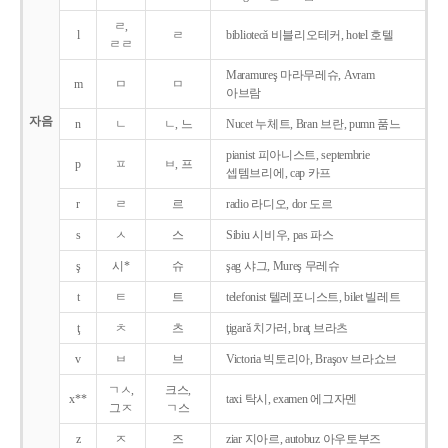
ㄹ,
l
ㄹ
bibliotecǎ 비블리오테커, hotel 호텔
ㄹㄹ
Maramureş 마라무레슈, Avram
m
ㅁ
ㅁ
아브람
자음
n
ㄴ
ㄴ, 느
Nucet 누체트, Bran 브란, pumn 품느
pianist 피아니스트, septembrie
p
ㅍ
ㅂ, 프
셉템브리에, cap 카프
r
ㄹ
르
radio 라디오, dor 도르
s
ㅅ
스
Sibiu 시비우, pas 파스
ş
시*
슈
şag 샤그, Mureş 무레슈
t
ㅌ
트
telefonist 텔레포니스트, bilet 빌레트
ţ
ㅊ
츠
ţigarǎ 치가러, braţ 브라츠
v
ㅂ
브
Victoria 빅토리아, Braşov 브라쇼브
ㄱㅅ,
크스,
x**
taxi 탁시, examen 에그자멘
그ㅈ
ㄱ스
z
ㅈ
즈
ziar 지아르, autobuz 아우토부즈