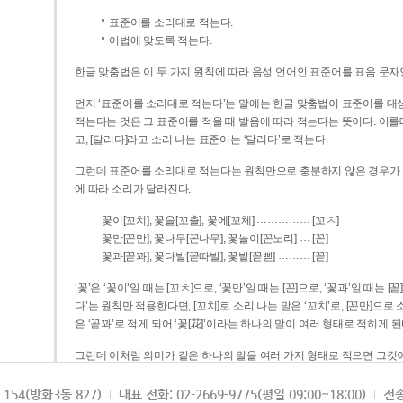
표준어를 소리대로 적는다.
어법에 맞도록 적는다.
한글 맞춤법은 이 두 가지 원칙에 따라 음성 언어인 표준어를 표음 문자
먼저 ‘표준어를 소리대로 적는다’는 말에는 한글 맞춤법이 표준어를 대상
적는다는 것은 그 표준어를 적을 때 발음에 따라 적는다는 뜻이다. 이를테면 [나무]라고 소리 나는 표준어는 ‘나무’로 적
고, [달리다]라고 소리 나는 표준어는 ‘달리다’로 적는다.
그런데 표준어를 소리대로 적는다는 원칙만으로 충분하지 않은 경우가 있다
에 따라 소리가 달라진다.
……………
꽃이[꼬치], 꽃을[꼬츨], 꽃에[꼬체]
[꼬ㅊ]
…
꽃만[꼰만], 꽃나무[꼰나무], 꽃놀이[꼰노리]
[꼰]
………
꽃과[꼳꽈], 꽃다발[꼳따발], 꽃밭[꼳빧]
[꼳]
‘꽃’은 ‘꽃이’일 때는 [꼬ㅊ]으로, ‘꽃만’일 때는 [꼰]으로, ‘꽃과’일 때는
다’는 원칙만 적용한다면, [꼬치]로 소리 나는 말은 ‘꼬치’로, [꼰만]으로 소리 나는 말은 ‘꼰만’으로, [꼳꽈]로 소리 나는 말
은 ‘꼳꽈’로 적게 되어 ‘꽃[花]’이라는 하나의 말이 여러 형태로 적히게 된
그런데 이처럼 의미가 같은 하나의 말을 여러 가지 형태로 적으면 그것이
은 하나의 말은 형태를 하나로 고정하여 일관되게 적어야 의미를 파악하기가 
되게 적는 것이 의미를 파악하는 데 효과적이다.
154(방화3동 827)
대표 전화: 02-2669-9775(평일 09:00~18:00)
전송