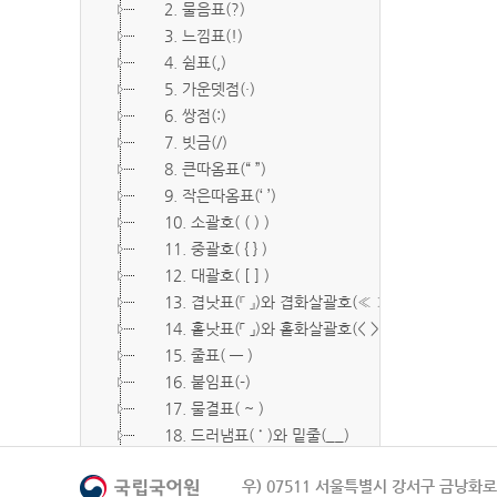
2. 물음표(?)
3. 느낌표(!)
4. 쉼표(,)
5. 가운뎃점(·)
6. 쌍점(:)
7. 빗금(/)
8. 큰따옴표(“ ”)
9. 작은따옴표(‘ ’)
10. 소괄호( ( ) )
11. 중괄호( { } )
12. 대괄호( [ ] )
13. 겹낫표(『 』)와 겹화살괄호(≪ ≫)
14. 홑낫표(「 」)와 홑화살괄호(< >)
15. 줄표( ― )
16. 붙임표(-)
17. 물결표( ~ )
18. 드러냄표( ˙ )와 밑줄(__)
19. 숨김표( O, X )
우) 07511 서울특별시 강서구 금낭화로 
20. 빠짐표( □ )