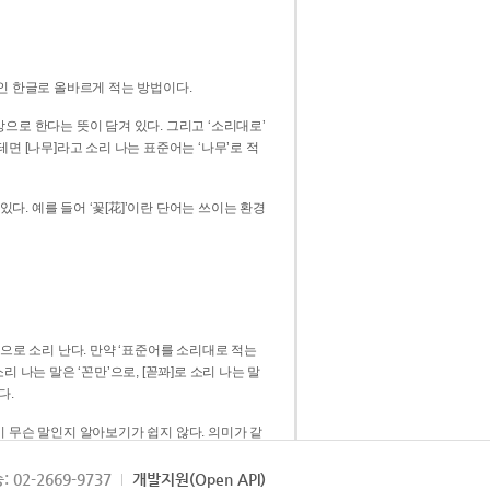
인 한글로 올바르게 적는 방법이다.
으로 한다는 뜻이 담겨 있다. 그리고 ‘소리대로’
. 예를 들어 ‘꽃[花]’이란 단어는 쓰이는 환경
 [꼳]으로 소리 난다. 만약 ‘표준어를 소리대로 적는
다.
 무슨 말인지 알아보기가 쉽지 않다. 의미가 같
쉽다. 즉 ‘꽃, 꼰, 꼳’보다는 ‘꽃’ 하나로 일관
: 02-2669-9737
개발지원(Open API)