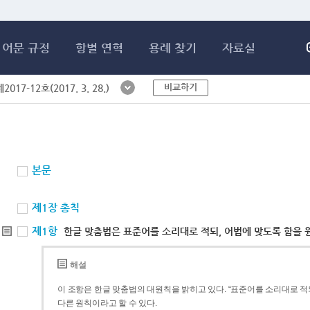
메인콘텐츠 바로가기
어문 규정
항별 연혁
용례 찾기
자료실
비교하기
017-12호(2017. 3. 28.)
본문
제1장 총칙
제1항
한글 맞춤법은 표준어를 소리대로 적되, 어법에 맞도록 함을 
해설
이 조항은 한글 맞춤법의 대원칙을 밝히고 있다. “표준어를 소리대로 적되
다른 원칙이라고 할 수 있다.