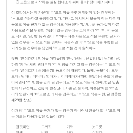
③ 모음으로 시작하는 실질 형태소가 뒤에 올 때: 젖어미[저더미]
이 조항에서는 이 가운데 ‘ㄷ’으로 적을 뚜렷한 까닭이 없는 경우에는
‘ㅅ’으로 적는다고 규정하고 있다. 다만 그 예시에서 보듯이 이는 다른 자
음으로 적을 근거가 없는 경우에도 적용된다. ‘밭, 빚, 꽃’ 등과 같이 다른
자음으로 적을 뚜렷한 까닭이 있는 경우에는 그에 따라 ‘ㅌ, ㅈ, ㅊ’ 등으
로 적지만, ‘낫, 빗’ 등과 같이 ‘ㄷ’이나 다른 자음으로 적을 뚜렷한 근거가
없는 경우는 ‘ㅅ’으로 적는 것이다. 다음과 같이 ‘ㄷ’으로 적을 뚜렷한 근
거가 있는 경우에는 당연히 ‘ㄷ’으로 적는 것이 원칙이다.
첫째, ‘맏이[마지], 맏아들[마다들]’의 ‘맏-’, ‘낟[낟ː], 낟알[나ː달], 낟가리[낟ː
까리]’의 ‘낟’처럼 원래부터 ‘ㄷ’ 받침을 가지고 있는 경우에는 ‘ㄷ’으로 적
는다. ‘곧이[고지], 곧장[곧짱]’ 등도 이에 해당한다. 둘째, ‘돋보다(←도두
보다), 딛다(←디디다), 얻다가(←어디에다가)’처럼 본말에서 준말이 만들
어지면서 ‘ㄷ’ 받침을 갖게 된 경우에도 ‘ㄷ’으로 적는다. 셋째, 한글 맞춤
법에서 규정하고 있듯이 ‘반짇고리, 사흗날, 숟가락, 이튿날’처럼 ‘ㄹ’ 소
리와 연관되어 ‘ㄷ’으로 소리 나는 경우에도 ‘ㄷ’으로 적는다.(한글 맞춤법
제29항 참조)
이처럼 ‘ㄷ’으로 적을 근거가 있는 경우가 아니어서 관습대로 ‘ㅅ’으로 적
는 예로는 다음과 같은 것들이 있다.
걸핏하면
그까짓
기껏
놋그릇
덧셈
빗장
삿대
숫접다