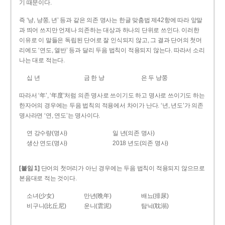
기 때문이다.
즉 ‘냥, 냥쭝, 년’ 등과 같은 의존 명사는 한글 맞춤법 제42항에 따라 앞말
과 띄어 쓰지만 언제나 의존하는 대상과 하나의 단위로 쓰인다. 이러한
이유로 이 말들은 독립된 단어로 잘 인식되지 않고, 그 결과 단어의 첫머
리에도 ‘연도, 열반’ 등과 달리 두음 법칙이 적용되지 않는다. 따라서 소리
나는 대로 적는다.
십 년
금 한 냥
은 두 냥쭝
따라서 ‘年’, ‘年度’처럼 의존 명사로 쓰이기도 하고 명사로 쓰이기도 하는
한자어의 경우에는 두음 법칙의 적용에서 차이가 난다. ‘년, 년도’가 의존
명사라면 ‘연, 연도’는 명사이다.
연 강수량(명사)
일 년(의존 명사)
생산 연도(명사)
2018 년도(의존 명사)
[붙임 1]
단어의 첫머리가 아닌 경우에는 두음 법칙이 적용되지 않으므로
본음대로 적는 것이다.
소녀(少女)
만년(晩年)
배뇨(排尿)
비구니(比丘尼)
운니(雲泥)
탐닉(耽溺)