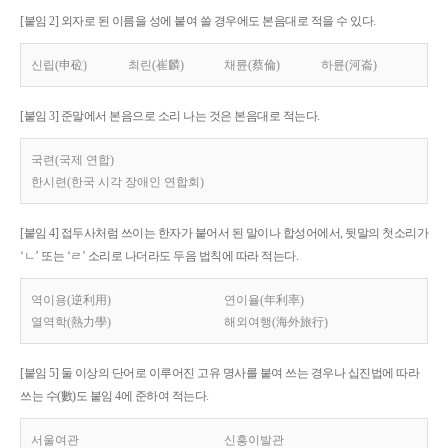
[붙임 2] 외자로 된 이름을 성에 붙여 쓸 경우에도 본음대로 적을 수 있다.
신립(申砬)
최린(崔麟)
채륜(蔡倫)
하륜(河崙)
[붙임 3] 준말에서 본음으로 소리 나는 것은 본음대로 적는다.
국련(국제 연합)
한시련(한국 시각 장애인 연합회)
[붙임 4] 접두사처럼 쓰이는 한자가 붙어서 된 말이나 합성어에서, 뒷말의 첫소리가
‘ㄴ’ 또는 ‘ㄹ’ 소리로 나더라도 두음 법칙에 따라 적는다.
역이용(逆利用)
연이율(年利率)
열역학(熱力學)
해외여행(海外旅行)
[붙임 5] 둘 이상의 단어로 이루어진 고유 명사를 붙여 쓰는 경우나 십진법에 따라
쓰는 수(數)도 붙임 4에 준하여 적는다.
서울여관
신흥이발관