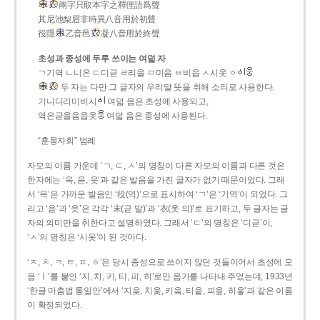
兩字只取本字之釋俚語爲聲
其尼池梨眉非時異八音用於初聲
役隱
乙音邑
凝八音用於終聲
초성과 종성에 두루 쓰이는 여덟 자
ㄱ기역 ㄴ니은 ㄷ디귿 ㄹ리을 ㅁ미음 ㅂ비읍 ㅅ시옷 ㆁ
두 자는 다만 그 글자의 우리말 뜻을 취해 소리로 사용한다.
기니디리미비시
여덟 음은 초성에 사용되고,
역은귿을음읍옷
여덟 음은 종성에 사용된다.
“훈몽자회” 범례
자모의 이름 가운데 ‘ㄱ, ㄷ, ㅅ’의 명칭이 다른 자모의 이름과 다른 것은
한자에는 ‘윽, 읃, 읏’과 같은 발음을 가진 글자가 없기 때문이었다. 그래
서 ‘윽’은 가까운 발음인 ‘役(역)’으로 표시하여 ‘ㄱ’은 ‘기역’이 되었다. 그
리고 ‘읃’과 ‘읏’은 각각 ‘末(귿 말)’과 ‘衣(옷 의)’로 표기하고, 두 글자는 글
자의 의미만을 취한다고 설명하였다. 그래서 ‘ㄷ’의 명칭은 ‘디귿’이,
‘ㅅ’의 명칭은 ‘시옷’이 된 것이다.
‘ㅈ, ㅊ, ㅋ, ㅌ, ㅍ, ㅎ’은 당시 종성으로 쓰이지 않던 것들이어서 초성에 모
음 ‘ㅣ’를 붙인 ‘지, 치, 키, 티, 피, 히’로만 음가를 나타내 주었는데, 1933년
‘한글 마춤법 통일안’에서 ‘지읒, 치읓, 키읔, 티읕, 피읖, 히읗’과 같은 이름
이 확정되었다.