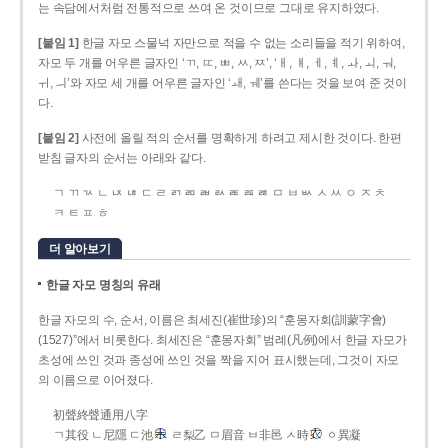
는 속담에서처럼 전통적으로 쓰여 온 것이므로 그대로 유지하였다.
[붙임 1]
한글 자모 스물넉 자만으로 적을 수 없는 소리들을 적기 위하여,
자모 두 개를 어우른 글자인 ‘ㄲ, ㄸ, ㅃ, ㅆ, ㅉ’, ‘ㅐ, ㅒ, ㅔ, ㅖ, ㅘ, ㅚ, ㅝ,
ㅟ, ㅢ’와 자모 세 개를 어우른 글자인 ‘ㅙ, ㅞ’를 쓴다는 것을 보여 준 것이
다.
[붙임 2]
사전에 올릴 적의 순서를 명확하게 하려고 제시한 것이다. 한편
받침 글자의 순서는 아래와 같다.
ㄱ ㄲ ㄳ ㄴ ㄵ ㄶ ㄷ ㄹ ㄺ ㄻ ㄼ ㄽ ㄾ ㄿ ㅀ ㅁ ㅂ ㅄ ㅅ ㅆ ㅇ ㅈ ㅊ
ㅋ ㅌ ㅍ ㅎ
더 알아보기
한글 자모 명칭의 유래
한글 자모의 수, 순서, 이름은 최세진(崔世珍)의 “훈몽자회(訓蒙字會)
(1527)”에서 비롯한다. 최세진은 “훈몽자회” 범례(凡例)에서 한글 자모가
초성에 쓰인 것과 종성에 쓰인 것을 짝을 지어 표시했는데, 그것이 자모
의 이름으로 이어졌다.
初聲終聲通用八字
ㄱ其役 ㄴ尼隱 ㄷ池
ㄹ梨乙 ㅁ眉音 ㅂ非邑 ㅅ時
ㆁ異凝