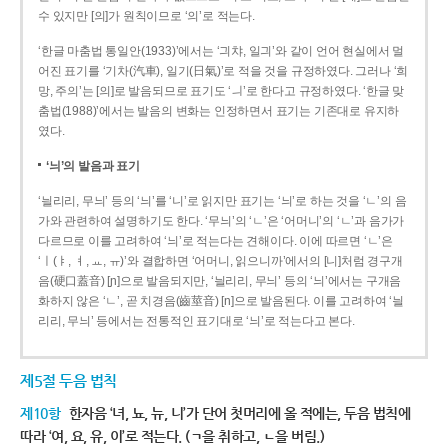
수 있지만 [의]가 원칙이므로 ‘의’로 적는다.
‘한글 마춤법 통일안(1933)’에서는 ‘긔챠, 일긔’와 같이 언어 현실에서 멀
어진 표기를 ‘기차(汽車), 일기(日氣)’로 적을 것을 규정하였다. 그러나 ‘희
망, 주의’는 [의]로 발음되므로 표기도 ‘ㅢ’로 한다고 규정하였다. ‘한글 맞
춤법(1988)’에서는 발음의 변화는 인정하면서 표기는 기존대로 유지하
였다.
‘늬’의 발음과 표기
‘늴리리, 무늬’ 등의 ‘늬’를 ‘니’로 읽지만 표기는 ‘늬’로 하는 것을 ‘ㄴ’의 음
가와 관련하여 설명하기도 한다. ‘무늬’의 ‘ㄴ’은 ‘어머니’의 ‘ㄴ’과 음가가
다르므로 이를 고려하여 ‘늬’로 적는다는 견해이다. 이에 따르면 ‘ㄴ’은
‘ㅣ(ㅑ, ㅕ, ㅛ, ㅠ)’와 결합하면 ‘어머니, 읽으니까’에서의 [니]처럼 경구개
음(硬口蓋音) [ɲ]으로 발음되지만, ‘늴리리, 무늬’ 등의 ‘늬’에서는 구개음
화하지 않은 ‘ㄴ’, 곧 치경음(齒莖音) [n]으로 발음된다. 이를 고려하여 ‘늴
리리, 무늬’ 등에서는 전통적인 표기대로 ‘늬’로 적는다고 본다.
제5절 두음 법칙
제10항
한자음 ‘녀, 뇨, 뉴, 니’가 단어 첫머리에 올 적에는, 두음 법칙에
따라 ‘여, 요, 유, 이’로 적는다. (ㄱ을 취하고, ㄴ을 버림.)