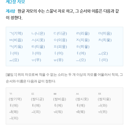
제2장 자모
제4항
한글 자모의 수는 스물넉 자로 하고, 그 순서와 이름은 다음과 같
이 정한다.
ㄱ(기역)
ㄴ(니은)
ㄷ(디귿)
ㄹ(리을)
ㅁ(미음)
ㅂ(비읍)
ㅅ(시옷)
ㅇ(이응)
ㅈ(지읒)
ㅊ(치읓)
ㅋ(키읔)
ㅌ(티읕)
ㅍ(피읖)
ㅎ(히읗)
ㅏ(아)
ㅑ(야)
ㅓ(어)
ㅕ(여)
ㅗ(오)
ㅛ(요)
ㅜ(우)
ㅠ(유)
ㅡ(으)
ㅣ(이)
[붙임 1] 위의 자모로써 적을 수 없는 소리는 두 개 이상의 자모를 어울러서 적되, 그
순서와 이름은 다음과 같이 정한다.
ㄲ
ㄸ
ㅃ
ㅆ
ㅉ
(쌍기역)
(쌍디귿)
(쌍비읍)
(쌍시옷)
(쌍지읒)
ㅐ(애)
ㅒ(얘)
ㅔ(에)
ㅖ(예)
ㅘ(와)
ㅙ(왜)
ㅚ(외)
ㅝ(워)
ㅞ(웨)
ㅟ(위)
ㅢ(의)