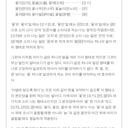
……………
꽃이[꼬치], 꽃을[꼬츨], 꽃에[꼬체]
[꼬ㅊ]
…
꽃만[꼰만], 꽃나무[꼰나무], 꽃놀이[꼰노리]
[꼰]
………
꽃과[꼳꽈], 꽃다발[꼳따발], 꽃밭[꼳빧]
[꼳]
‘꽃’은 ‘꽃이’일 때는 [꼬ㅊ]으로, ‘꽃만’일 때는 [꼰]으로, ‘꽃과’일 때는 [꼳]
으로 소리 난다. 만약 ‘표준어를 소리대로 적는다’는 원칙만 적용한다면,
[꼬치]로 소리 나는 말은 ‘꼬치’로, [꼰만]으로 소리 나는 말은 ‘꼰만’으로,
[꼳꽈]로 소리 나는 말은 ‘꼳꽈’로 적게 되어 ‘꽃[花]’이라는 하나의 말이 여
러 형태로 적히게 된다.
그런데 이처럼 의미가 같은 하나의 말을 여러 가지 형태로 적으면 그것이
무슨 말인지 알아보기가 쉽지 않다. 의미가 같은 하나의 말은 형태를 하
나로 고정하여 일관되게 적어야 의미를 파악하기가 쉽다. 즉 ‘꽃, 꼰,
꼳’보다는 ‘꽃’ 하나로 일관되게 적는 것이 의미를 파악하는 데 효과적이
다.
‘어법에 맞도록 한다’는 것은 이와 같이 뜻을 파악하기 쉽도록 각 형태소
의 본모양을 밝혀 적는다는 말이다. 이에 따라 ‘꽃’은 [꼬ㅊ], [꼰], [꼳]의 세
가지로 소리 나는 형태소이지만 그 본모양에 따라 ‘꽃’ 한 가지로 적고,
[꼬치], [꼰만], [꼳꽈]도 ‘꽃이, 꽃만, 꽃과’로 적게 된다. 이는 ‘꽃’과 같은 명
사 뒤에 조사가 결합할 때뿐 아니라 ‘늙-’과 같은 용언의 어간 뒤에 어미가
결합할 때도 동일하게 적용된다.