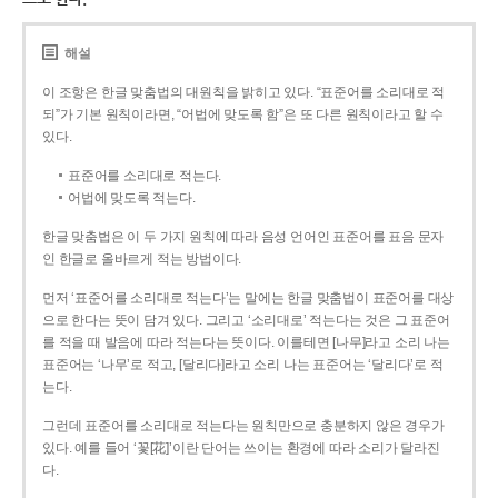
해설
이 조항은 한글 맞춤법의 대원칙을 밝히고 있다. “표준어를 소리대로 적
되”가 기본 원칙이라면, “어법에 맞도록 함”은 또 다른 원칙이라고 할 수
있다.
표준어를 소리대로 적는다.
어법에 맞도록 적는다.
한글 맞춤법은 이 두 가지 원칙에 따라 음성 언어인 표준어를 표음 문자
인 한글로 올바르게 적는 방법이다.
먼저 ‘표준어를 소리대로 적는다’는 말에는 한글 맞춤법이 표준어를 대상
으로 한다는 뜻이 담겨 있다. 그리고 ‘소리대로’ 적는다는 것은 그 표준어
를 적을 때 발음에 따라 적는다는 뜻이다. 이를테면 [나무]라고 소리 나는
표준어는 ‘나무’로 적고, [달리다]라고 소리 나는 표준어는 ‘달리다’로 적
는다.
그런데 표준어를 소리대로 적는다는 원칙만으로 충분하지 않은 경우가
있다. 예를 들어 ‘꽃[花]’이란 단어는 쓰이는 환경에 따라 소리가 달라진
다.