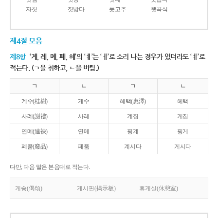
자칫
짓밟다
풋고추
햇곡식
제4절 모음
제8항
‘계, 례, 몌, 폐, 혜’의 ‘ㅖ’는 ‘ㅔ’로 소리 나는 경우가 있더라도 ‘ㅖ’로
적는다. (ㄱ을 취하고, ㄴ을 버림.)
ㄱ
ㄴ
ㄱ
ㄴ
계수(桂樹)
게수
혜택(惠澤)
헤택
사례(謝禮)
사레
계집
게집
연몌(連袂)
연메
핑계
핑게
폐품(廢品)
페품
계시다
게시다
다만, 다음 말은 본음대로 적는다.
게송(偈頌)
게시판(揭示板)
휴게실(休憩室)