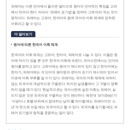
외래어는 다른 언어에서 들어온 말이므로 원어의 언어적인 특징을 고려
해서 적어야 한다. 따라서 ‘외래어 표기법’을 정하여 그에 따라 적는 것이
원칙이다. 외래어는 고유어, 한자어와 함께 국어의 어휘 체계에 정착한
어휘라고 할 수 있다.
더 알아보기
원어에 따른 한국어 어휘 체계
한국어의 어휘 체계는 고유어, 한자어, 외래어로 나눌 수 있다. 이들은 원
어에 차이가 있을 뿐 모두 한국어 어휘에 속한다. 국어사전에서는 단어의
원어를 밝히고 있다. 고유어에는 원어가 제시되어 있지 않고 한자어에는
한자가, 외래어에는 각 단어의 원어명과 로마자 표기가 제시되어 있어서
이로써 어휘 부류를 알 수가 있다. 외래어는 국어의 어휘 체계에 속하지
않는 외국어와 개념적으로 구별된다. 하지만 실생활에서 그 구별이 명확
하지 않을 때가 있다. 현실적으로는 국어사전에 실린 어휘는 외래어, 실
리지 않은 것은 외국어로 구별하는 것이 편리하다. 예컨대 ‘보이(boy)’가
‘식당이나 호텔 따위에서 접대하는 남자’를 의미할 때는 외래어지만 ‘소
년’의 뜻으로 쓰일 때는 외국어라고 할 수 있다. 외국어를 표기할 때도 외
래어 표기법의 원칙을 준용하는 일이 많다.