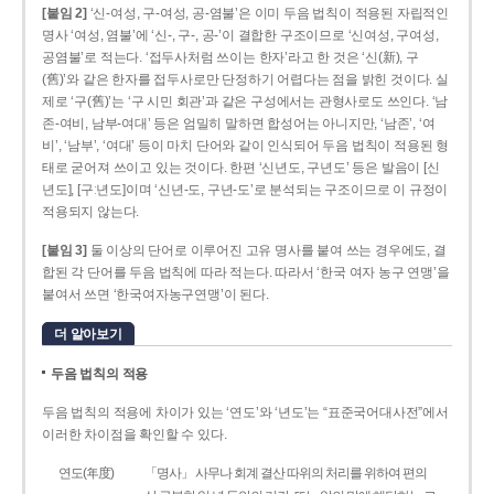
[붙임 2]
‘신-여성, 구-여성, 공-염불’은 이미 두음 법칙이 적용된 자립적인
명사 ‘여성, 염불’에 ‘신-, 구-, 공-’이 결합한 구조이므로 ‘신여성, 구여성,
공염불’로 적는다. ‘접두사처럼 쓰이는 한자’라고 한 것은 ‘신(新), 구
(舊)’와 같은 한자를 접두사로만 단정하기 어렵다는 점을 밝힌 것이다. 실
제로 ‘구(舊)’는 ‘구 시민 회관’과 같은 구성에서는 관형사로도 쓰인다. ‘남
존­-여비, 남부-­여대’ 등은 엄밀히 말하면 합성어는 아니지만, ‘남존’, ‘여
비’, ‘남부’, ‘여대’ 등이 마치 단어와 같이 인식되어 두음 법칙이 적용된 형
태로 굳어져 쓰이고 있는 것이다. 한편 ‘신년도, 구년도’ 등은 발음이 [신
년도], [구ː년도]이며 ‘신년­-도, 구년-­도’로 분석되는 구조이므로 이 규정이
적용되지 않는다.
[붙임 3]
둘 이상의 단어로 이루어진 고유 명사를 붙여 쓰는 경우에도, 결
합된 각 단어를 두음 법칙에 따라 적는다. 따라서 ‘한국 여자 농구 연맹’을
붙여서 쓰면 ‘한국여자농구연맹’이 된다.
더 알아보기
두음 법칙의 적용
두음 법칙의 적용에 차이가 있는 ‘연도’와 ‘년도’는 “표준국어대사전”에서
이러한 차이점을 확인할 수 있다.
연도(年度)
「명사」 사무나 회계 결산 따위의 처리를 위하여 편의