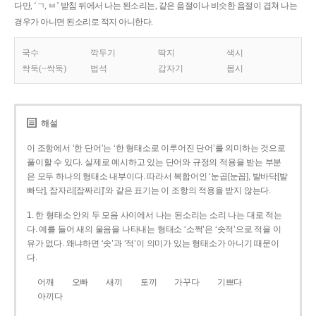
다만, ‘ㄱ, ㅂ’ 받침 뒤에서 나는 된소리는, 같은 음절이나 비슷한 음절이 겹쳐 나는
경우가 아니면 된소리로 적지 아니한다.
국수
깍두기
딱지
색시
싹둑(~싹둑)
법석
갑자기
몹시
해설
이 조항에서 ‘한 단어’는 ‘한 형태소로 이루어진 단어’를 의미하는 것으로
풀이할 수 있다. 실제로 예시하고 있는 단어와 규정의 적용을 받는 부분
은 모두 하나의 형태소 내부이다. 따라서 복합어인 ‘눈곱[눈꼽], 발바닥[발
빠닥], 잠자리[잠짜리]’와 같은 표기는 이 조항의 적용을 받지 않는다.
1. 한 형태소 안의 두 모음 사이에서 나는 된소리는 소리 나는 대로 적는
다. 예를 들어 새의 울음을 나타내는 형태소 ‘소쩍’은 ‘솟적’으로 적을 이
유가 없다. 왜냐하면 ‘솟’과 ‘적’이 의미가 있는 형태소가 아니기 때문이
다.
어깨
오빠
새끼
토끼
가꾸다
기쁘다
아끼다