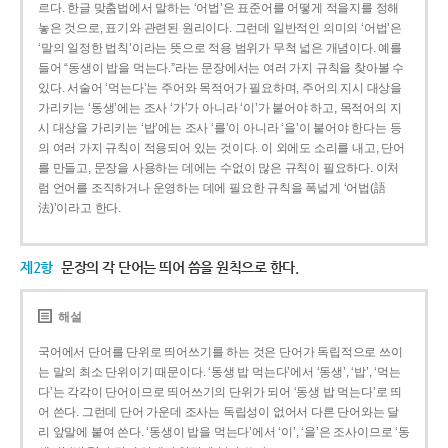
르다. 한글 맞춤법에서 말하는 ‘어법’은 표준어를 어떻게 적을지를 정해
놓은 것으로, 표기와 관련된 원리이다. 그런데 일반적인 의미의 ‘어법’은
‘말의 일정한 법칙’이라는 뜻으로 적용 범위가 무척 넓은 개념이다. 예를
들어 “동생이 밥을 먹는다.”라는 문장에서는 여러 가지 규칙을 찾아볼 수
있다. 서술어 ‘먹는다’는 주어와 목적어가 필요하며, 주어의 지시 대상을
가리키는 ‘동생’에는 조사 ‘가’가 아니라 ‘이’가 붙어야 하고, 목적어의 지
시 대상을 가리키는 ‘밥’에는 조사 ‘를’이 아니라 ‘을’이 붙어야 한다는 등
의 여러 가지 규칙이 적용되어 있는 것이다. 이 외에도 소리를 내고, 단어
를 만들고, 문장을 사용하는 데에는 수없이 많은 규칙이 필요하다. 이처
럼 언어를 조직하거나 운영하는 데에 필요한 규칙을 폭넓게 ‘어법(語
法)’이라고 한다.
제2항
문장의 각 단어는 띄어 씀을 원칙으로 한다.
해설
국어에서 단어를 단위로 띄어쓰기를 하는 것은 단어가 독립적으로 쓰이
는 말의 최소 단위이기 때문이다. ‘동생 밥 먹는다’에서 ‘동생’, ‘밥’, ‘먹는
다’는 각각이 단어이므로 띄어쓰기의 단위가 되어 ‘동생 밥 먹는다’로 띄
어 쓴다. 그런데 단어 가운데 조사는 독립성이 없어서 다른 단어와는 달
리 앞말에 붙여 쓴다. ‘동생이 밥을 먹는다’에서 ‘이’, ‘을’은 조사이므로 ‘동