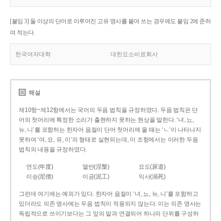
[붙임 3] 둘 이상의 단어로 이루어진 고유 명사를 붙여 쓰는 경우에도 붙임 2에 준하
여 적는다.
한국여자대학
대한요소비료회사
해설
제10항~제12항에서는 국어의 두음 법칙을 규정하였다. 두음 법칙은 단
어의 첫머리에 특정한 소리가 출현하지 못하는 현상을 말한다. ‘녀, 뇨,
뉴, 니’를 포함하는 한자어 음절이 단어 첫머리에 올 때는 ‘ㄴ’이 나타나지
못하여 ‘여, 요, 유, 이’의 형태로 실현되는데, 이 조항에서는 이러한 두음
법칙의 내용을 규정하였다.
연도(年度)
열반(涅槃)
요도(尿道)
이승(尼僧)
이공(泥工)
익사(溺死)
그런데 여기에는 예외가 있다. 한자어 음절이 ‘녀, 뇨, 뉴, 니’를 포함하고
있더라도 의존 명사에는 두음 법칙이 적용되지 않는다. 이는 의존 명사는
독립적으로 쓰이기보다는 그 앞의 말과 연결되어 하나의 단위를 구성하