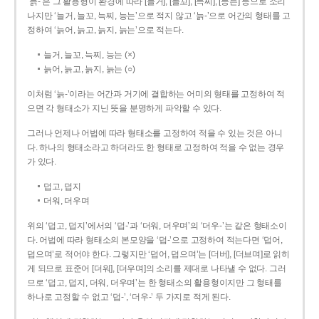
‘늙-’은 그 활용형이 환경에 따라 [늘거], [늘꼬], [늑찌], [능는] 등으로 소리
나지만 ‘늘거, 늘꼬, 늑찌, 능는’으로 적지 않고 ‘늙-’으로 어간의 형태를 고
정하여 ‘늙어, 늙고, 늙지, 늙는’으로 적는다.
늘거, 늘꼬, 늑찌, 능는 (×)
늙어, 늙고, 늙지, 늙는 (○)
이처럼 ‘늙-­’이라는 어간과 거기에 결합하는 어미의 형태를 고정하여 적
으면 각 형태소가 지닌 뜻을 분명하게 파악할 수 있다.
그러나 언제나 어법에 따라 형태소를 고정하여 적을 수 있는 것은 아니
다. 하나의 형태소라고 하더라도 한 형태로 고정하여 적을 수 없는 경우
가 있다.
덥고, 덥지
더워, 더우며
위의 ‘덥고, 덥지’에서의 ‘덥-­’과 ‘더워, 더우며’의 ‘더우-­’는 같은 형태소이
다. 어법에 따라 형태소의 본모양을 ‘덥-­’으로 고정하여 적는다면 ‘덥어,
덥으며’로 적어야 한다. 그렇지만 ‘덥어, 덥으며’는 [더버], [더브며]로 읽히
게 되므로 표준어 [더워], [더우며]의 소리를 제대로 나타낼 수 없다. 그러
므로 ‘덥고, 덥지, 더워, 더우며’는 한 형태소의 활용형이지만 그 형태를
하나로 고정할 수 없고 ‘덥-’, ‘더우-’ 두 가지로 적게 된다.