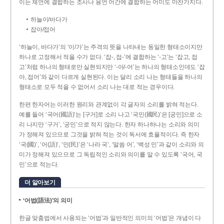
이는 체언에 결합하는 조사나 용언 어간에 결합하는 어미도 마찬가지다.
하늘이/바다가
잡아/접어
‘하늘이, 바다가’의 ‘이/가’는 주격의 뜻을 나타내는 동일한 형태소이지만
하나로 고정해서 적을 수가 없다. ‘잡-, 접-’에 결합하는 ‘-고’는 ‘잡고, 접
고’처럼 하나의 형태로만 실현되지만 ‘-아/-어’는 하나의 형태소인데도 ‘잡
아, 접어’와 같이 다르게 실현된다. 이는 달리 소리 나는 형태들을 하나의
형태소로 모두 적을 수 없어서 소리 나는 대로 적는 경우이다.
한편 한자어는 이러한 원리와 관계없이 각 글자의 소리를 밝혀 적는다.
예를 들어 ‘국어(國語)’는 [구거]로 소리 나고 ‘국민(國民)’은 [궁민]으로 소
리 나지만 ‘구거’, ‘궁민’으로 적지 않는다. 한자 하나하나는 소리와 의미
가 정해져 있으므로 그것을 밝혀 적는 것이 독서에 효율적이다. 즉 한자
‘국(國)’, ‘어(語)’, ‘민(民)’은 ‘나라 국’, ‘말씀 어’, ‘백성 민’과 같이 소리와 의
미가 정해져 있으므로 그 독립적인 소리와 의미를 알 수 있도록 ‘국어, 국
민’으로 적는다.
더 알아보기
‘어법(語法)’의 의미
한글 맞춤법에서 사용되는 ‘어법’과 일반적인 의미의 ‘어법’은 개념이 다