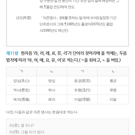
상 구분한 일 년 동안의 기간. 또는 앞의 말에 해당하는 그
해. ¶ 졸업 연도/제작 연도.
년도(年度)
「의존명사」((해를 뜻하는 말 뒤에 쓰여)) 일정한 기간
단위로서의 그해. ¶ 1985년도 출생자/1970년도 졸업
식/1990년도 예산안.
제11항
한자음 ‘랴, 려, 례, 료, 류, 리’가 단어의 첫머리에 올 적에는, 두음
법칙에 따라 ‘야, 여, 예, 요, 유, 이’로 적는다.(ㄱ을 취하고, ㄴ을 버림.)
ㄱ
ㄴ
ㄱ
ㄴ
양심(良心)
량심
용궁(龍宮)
룡궁
역사(歷史)
력사
유행(流行)
류행
예의(禮儀)
례의
이발(理髮)
리발
다만, 다음과 같은 의존 명사는 본음대로 적는다.
리(里): 몇 리냐?
리(理): 그럴 리가 없다.