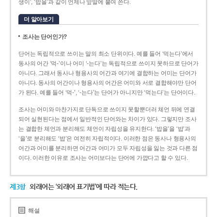
생이’, ‘밥을’과 같이 언제나 앞말에 붙여 쓴다.
더 알아보기
조사는 단어인가?
단어는 독립적으로 쓰이는 말의 최소 단위이다. 예를 들어 ‘먹는다’에서
동사의 어간 ‘먹-­’이나 어미 ‘­-는다’는 독립적으로 쓰이지 못하므로 단어가
아니다. 그래서 동사나 형용사의 어간과 여기에 결합하는 어미는 단어가
아니다. 동사의 어간이나 형용사의 어간은 어미와 서로 결합해야만 단어
가 된다. 예를 들어 ‘먹-’, ‘-는다’는 단어가 아니지만 ‘먹는다’는 단어이다.
조사는 어미와 마찬가지로 단독으로 쓰이지 못할뿐더러 체언 뒤에 연결
되어 실현된다는 점에서 일반적인 단어와는 차이가 있다. 그렇지만 조사
는 결합한 체언과 분리해도 체언이 자립성을 유지한다. ‘밥을’을 ‘밥’과
‘을’로 분리해도 ‘밥’은 여전히 자립적이다. 이러한 점은 동사나 형용사의
어간과 어미를 분리하면 어간과 어미가 모두 자립성을 잃는 것과 다른 점
이다. 이러한 이유로 조사는 어미보다는 단어에 가깝다고 할 수 있다.
제3항
외래어는 ‘외래어 표기법’에 따라 적는다.
해설