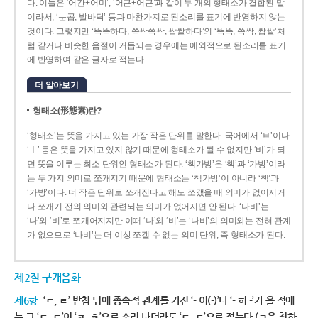
다. 이들은 ‘어간+어미’, ‘어근+어근’과 같이 두 개의 형태소가 결합된 말
이라서, ‘눈곱, 발바닥’ 등과 마찬가지로 된소리를 표기에 반영하지 않는
것이다. 그렇지만 ‘똑똑하다, 쓱싹쓱싹, 쌉쌀하다’의 ‘똑똑, 쓱싹, 쌉쌀’처
럼 같거나 비슷한 음절이 거듭되는 경우에는 예외적으로 된소리를 표기
에 반영하여 같은 글자로 적는다.
더 알아보기
형태소(形態素)란?
‘형태소’는 뜻을 가지고 있는 가장 작은 단위를 말한다. 국어에서 ‘ㅂ’이나
‘ㅣ’ 등은 뜻을 가지고 있지 않기 때문에 형태소가 될 수 없지만 ‘비’가 되
면 뜻을 이루는 최소 단위인 형태소가 된다. ‘책가방’은 ‘책’과 ‘가방’이라
는 두 가지 의미로 쪼개지기 때문에 형태소는 ‘책가방’이 아니라 ‘책’과
‘가방’이다. 더 작은 단위로 쪼개진다고 해도 쪼갰을 때 의미가 없어지거
나 쪼개기 전의 의미와 관련되는 의미가 없어지면 안 된다. ‘나비’는
‘나’와 ‘비’로 쪼개어지지만 이때 ‘나’와 ‘비’는 ‘나비’의 의미와는 전혀 관계
가 없으므로 ‘나비’는 더 이상 쪼갤 수 없는 의미 단위, 즉 형태소가 된다.
제2절 구개음화
제6항
‘ㄷ, ㅌ’ 받침 뒤에 종속적 관계를 가진 ‘- 이(-)’나 ‘- 히 -’가 올 적에
는 그 ‘ㄷ, ㅌ’이 ‘ㅈ, ㅊ’으로 소리 나더라도 ‘ㄷ, ㅌ’으로 적는다.(ㄱ을 취하