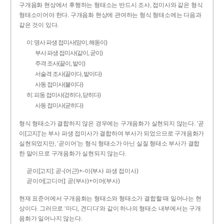
구개음화 현상에서 후행하는 형태소는 반드시 조사, 접미사와 같은 형식
형태소이어야 한다. 구개음화 현상에 관여하는 형식 형태소에는 다음과
같은 것이 있다.
이: 명사 파생 접미사(맏이, 해돋이)
부사 파생 접미사(같이, 굳이)
주격 조사(끝이, 밭이)
서술격 조사(끝이다, 밭이다)
사동 접미사(붙이다)
히: 피동 접미사(걷히다, 닫히다)
사동 접미사(굳히다)
형식 형태소가 결합하지 않은 경우에는 구개음화가 실현되지 않는다. ‘곧
이[고지]’는 부사 파생 접미사가 결합하여 부사가 되었으므로 구개음화가
실현되었지만, ‘곧이어’는 형식 형태소가 아닌 실질 형태소 부사가 결합
한 말이므로 구개음화가 실현되지 않는다.
곧이[고지]: 곧-­(어근)+­-이(부사 파생 접미사)
곧이어[고디어]: 곧(부사)+이어(부사)
현재 표준어에서 구개음화는 형태소와 형태소가 결합할 때 일어나는 현
상이다. 그러므로 ‘마디, 견디다’와 같이 하나의 형태소 내부에서는 구개
음화가 일어나지 않는다.