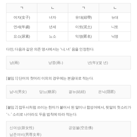
ㄱ
ㄴ
ㄱ
ㄴ
여자(女子)
녀자
유대(紐帶)
뉴대
연세(年歲)
년세
이토(泥土)
니토
요소(尿素)
뇨소
익명(匿名)
닉명
다만, 다음과 같은 의존 명사에서는 ‘냐, 녀’ 음을 인정한다.
냥(兩)
냥쭝(兩-)
년(年)(몇 년)
[붙임 1] 단어의 첫머리 이외의 경우에는 본음대로 적는다.
남녀(男女)
당뇨(糖尿)
결뉴(結紐)
은닉(隱匿)
[붙임 2] 접두사처럼 쓰이는 한자가 붙어서 된 말이나 합성어에서, 뒷말의 첫소리가
‘ㄴ’ 소리로 나더라도 두음 법칙에 따라 적는다.
신여성(新女性)
공염불(空念佛)
남존여비(男尊女卑)