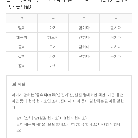
고, ㄴ을 버림.)
ㄱ
ㄴ
ㄱ
ㄴ
맏이
마지
핥이다
할치다
해돋이
해도지
걷히다
거치다
굳이
구지
닫히다
다치다
같이
가치
묻히다
무치다
끝이
끄치
해설
여기서 말하는 ‘종속적(從屬的) 관계’란, 실질 형태소인 체언, 어근, 용언
어간 등에 형식 형태소인 조사, 접미사, 어미 등이 결합하는 관계를 말한
다.
솥이[소치]: 솥(실질 형태소)+이(형식 형태소)
묻히다[무치다]: 묻­-(실질 형태소)+­-히­-(형식 형태소)+-다(형식 형태
소)