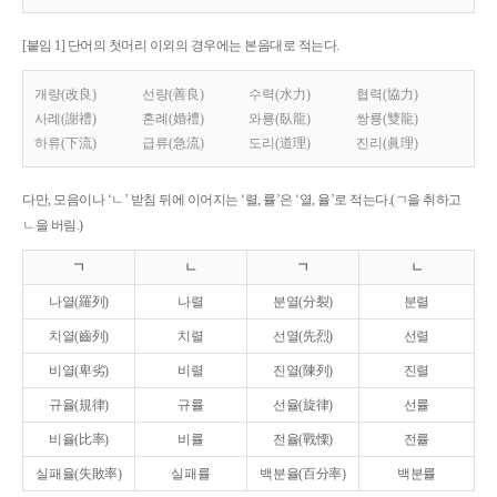
[붙임 1] 단어의 첫머리 이외의 경우에는 본음대로 적는다.
개량(改良)
선량(善良)
수력(水力)
협력(協力)
사례(謝禮)
혼례(婚禮)
와룡(臥龍)
쌍룡(雙龍)
하류(下流)
급류(急流)
도리(道理)
진리(眞理)
다만, 모음이나 ‘ㄴ’ 받침 뒤에 이어지는 ‘렬, 률’은 ‘열, 율’로 적는다.(ㄱ을 취하고
ㄴ을 버림.)
ㄱ
ㄴ
ㄱ
ㄴ
나열(羅列)
나렬
분열(分裂)
분렬
치열(齒列)
치렬
선열(先烈)
선렬
비열(卑劣)
비렬
진열(陳列)
진렬
규율(規律)
규률
선율(旋律)
선률
비율(比率)
비률
전율(戰慄)
전률
실패율(失敗率)
실패률
백분율(百分率)
백분률