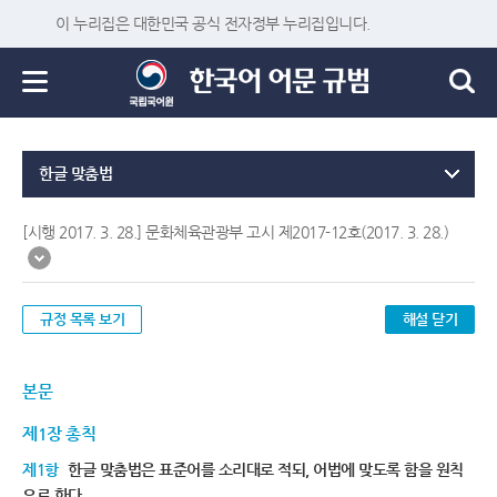
이 누리집은 대한민국 공식 전자정부 누리집입니다.
한글 맞춤법
[시행 2017. 3. 28.] 문화체육관광부 고시 제2017-12호(2017. 3. 28.)
규정 목록 보기
해설 닫기
본문
제1장 총칙
제1항
한글 맞춤법은 표준어를 소리대로 적되, 어법에 맞도록 함을 원칙
으로 한다.