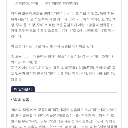
주의[주의/주이]
우리의[우리의/우리에]
이러한 발음의 변화를 반영한다면 ‘ㅢ’는 ‘ㅣ’로 적을 수 있고, 특히 자음
뒤에서는 ‘ㅣ’로 적도록 해야 할 것이다. 그러나 이미 익숙해진 표기인 ‘희
망, 주의’를 ‘히망, 주이’로 적는 것은 공감하기 어렵고 발음의 변화를 표
기에 모두 반영할 수도 없으므로 ‘ㅢ’가 ‘ㅣ’로 소리 나더라도 ‘ㅢ’로 적는
것이다.
이 조항에서는 ‘ㅢ’로 적는 세 가지 유형을 제시하고 있다.
① 모음 ‘ㅡ, ㅣ’가 줄어든 형태이므로 ‘ㅢ’로 적는 경우: 씌어(←쓰이어),
틔어(←트이어) 등
② 한자어이므로 ‘ㅢ’로 적는 경우: 의의(意義), 희망(希望), 유희(遊戱) 등
③ 발음과 표기의 전통에 따라 ‘ㅢ’로 적는 경우: 무늬, 하늬바람, 늴리리,
닁큼 등
더 알아보기
‘의’의 발음
‘의사의 책임’에서 첫음절의 ‘의’는 [의]로 발음하고 조사 ‘의’는 [의]나 [에]
로 모두 발음할 수 있다. 이들은 [이]로 소리 나는 경우가 아니라서 이 조
항과는 무관하지만, 모두 ‘의’로 적는다는 점에서 공통점이 있다. 즉 첫음
절의 ‘의’는 발음의 변화가 없으므로 ‘의’로 적고, 조사 ‘의’는 [에]로 발음할