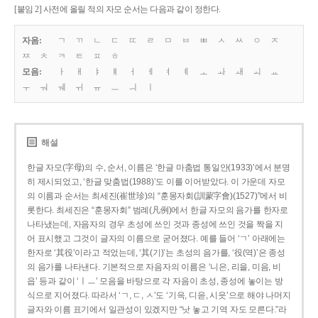
[붙임 2] 사전에 올릴 적의 자모 순서는 다음과 같이 정한다.
자음:
ㄱ
ㄲ
ㄴ
ㄷ
ㄸ
ㄹ
ㅁ
ㅂ
ㅃ
ㅅ
ㅆ
ㅇ
ㅈ
ㅉ
ㅊ
ㅋ
ㅌ
ㅍ
ㅎ
모음:
ㅏ
ㅐ
ㅑ
ㅒ
ㅓ
ㅔ
ㅕ
ㅖ
ㅗ
ㅘ
ㅙ
ㅚ
ㅛ
ㅜ
ㅝ
ㅞ
ㅟ
ㅠ
ㅡ
ㅢ
ㅣ
해설
한글 자모(字母)의 수, 순서, 이름은 ‘한글 마춤법 통일안(1933)’에서 분명
히 제시되었고, ‘한글 맞춤법(1988)’도 이를 이어받았다. 이 가운데 자모
의 이름과 순서는 최세진(崔世珍)의 “훈몽자회(訓蒙字會)(1527)”에서 비
롯한다. 최세진은 “훈몽자회” 범례(凡例)에서 한글 자모의 음가를 한자로
나타냈는데, 자음자의 경우 초성에 쓰인 것과 종성에 쓰인 것을 짝을 지
어 표시했고 그것이 글자의 이름으로 굳어졌다. 예를 들어 ‘ㄱ’ 아래에는
한자로 ‘其役’이라고 적었는데, ‘其(기)’는 초성의 음가를, ‘役(역)’은 종성
의 음가를 나타낸다. 기본적으로 자음자의 이름은 ‘니은, 리을, 미음, 비
읍’ 등과 같이 ‘ㅣㅡ’ 모음을 바탕으로 각 자음이 초성, 종성에 놓이는 방
식으로 지어졌다. 따라서 ‘ㄱ, ㄷ, ㅅ’도 ‘기윽, 디읃, 시읏’으로 해야 나머지
글자와 이름 표기에서 일관성이 있겠지만 “낫 놓고 기역 자도 모른다.”라