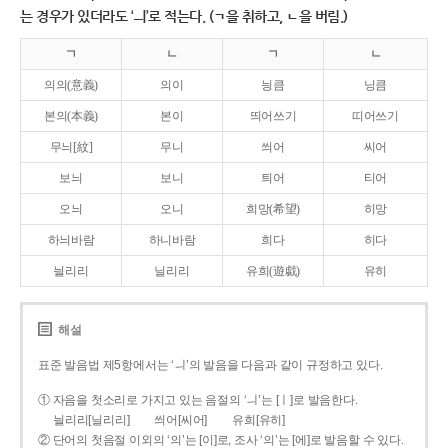
는 경우가 있더라도 ‘ㅢ’로 적는다. (ㄱ을 취하고, ㄴ을 버림.)
ㄱ
ㄴ
ㄱ
ㄴ
의의(意義)
의이
닁큼
닝큼
본의(本義)
본이
띄어쓰기
띠어쓰기
무늬[紋]
무니
씌어
씨어
보늬
보니
틔어
티어
오늬
오니
희망(希望)
히망
하늬바람
하니바람
희다
히다
늴리리
닐리리
유희(遊戱)
유히
해설
표준 발음법 제5항에서는 ‘ㅢ’의 발음을 다음과 같이 규정하고 있다.
① 자음을 첫소리로 가지고 있는 음절의 ‘ㅢ’는 [ㅣ]로 발음한다.
늴리리[닐리리]
씌어[씨어]
유희[유히]
② 단어의 첫음절 이외의 ‘의’는 [이]로, 조사 ‘의’는 [에]로 발음할 수 있다.