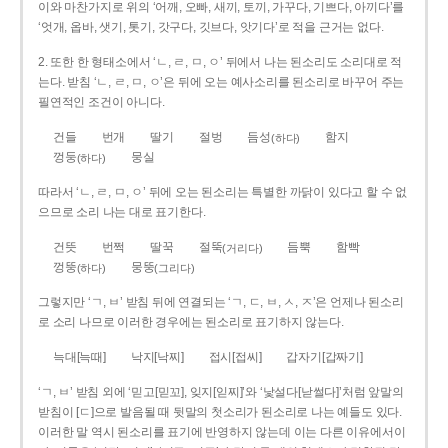
이와 마찬가지로 위의 ‘어깨, 오빠, 새끼, 토끼, 가꾸다, 기쁘다, 아끼다’를
‘엇개, 옵바, 샛기, 톳기, 갓구다, 깃브다, 앗기다’로 적을 근거는 없다.
2. 또한 한 형태소에서 ‘ㄴ, ㄹ, ㅁ, ㅇ’ 뒤에서 나는 된소리도 소리대로 적
는다. 받침 ‘ㄴ, ㄹ, ㅁ, ㅇ’은 뒤에 오는 예사소리를 된소리로 바꾸어 주는
필연적인 조건이 아니다.
건들
번개
딸기
절벙
듬성
함지
(하다)
껑둥
뭉실
(하다)
따라서 ‘ㄴ, ㄹ, ㅁ, ㅇ’ 뒤에 오는 된소리는 특별한 까닭이 있다고 할 수 없
으므로 소리 나는 대로 표기한다.
건뜻
번쩍
딸꾹
절뚝
듬뿍
함빡
(거리다)
껑뚱
뭉뚱
(하다)
(그리다)
그렇지만 ‘ㄱ, ㅂ’ 받침 뒤에 연결되는 ‘ㄱ, ㄷ, ㅂ, ㅅ, ㅈ’은 언제나 된소리
로 소리 나므로 이러한 경우에는 된소리로 표기하지 않는다.
늑대[늑때]
낙지[낙찌]
접시[접씨]
갑자기[갑짜기]
‘ㄱ, ㅂ’ 받침 외에 ‘믿고[믿꼬], 잊지[읻찌]’와 ‘낯설다[낟썰다]’처럼 앞말의
받침이 [ㄷ]으로 발음될 때 뒷말의 첫소리가 된소리로 나는 예들도 있다.
이러한 말 역시 된소리를 표기에 반영하지 않는데 이는 다른 이유에서이