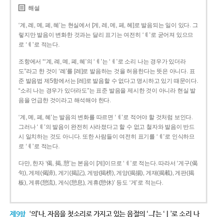
해설
‘계, 례, 몌, 폐, 혜’는 현실에서 [게, 레, 메, 페, 헤]로 발음되는 일이 있다. 그
렇지만 발음이 변화한 것과는 달리 표기는 여전히 ‘ㅖ’로 굳어져 있으므
로 ‘ㅖ’로 적는다.
조항에서 “‘계, 례, 몌, 폐, 혜’의 ‘ㅖ’는 ‘ㅔ’로 소리 나는 경우가 있더라
도”라고 한 것이 ‘례’를 [레]로 발음하는 것을 허용한다는 뜻은 아니다. 표
준 발음법 제5항에서는 [레]로 발음할 수 없다고 명시하고 있기 때문이다.
“소리 나는 경우가 있더라도”는 표준 발음을 제시한 것이 아니라 현실 발
음을 언급한 것이라고 해석해야 한다.
‘계, 몌, 폐, 혜’는 발음의 변화를 따르면 ‘ㅔ’로 적어야 할 것처럼 보인다.
그러나 ‘ㅖ’의 발음이 완전히 사라졌다고 할 수 없고 철자와 발음이 반드
시 일치하는 것도 아니다. 또한 사람들이 여전히 표기를 ‘ㅖ’로 인식하므
로 ‘ㅖ’로 적는다.
다만, 한자 ‘偈, 揭, 憩’는 본음이 [게]이므로 ‘ㅔ’로 적는다. 따라서 ‘게구(偈
句), 게제(偈諦), 게기(揭記), 게방(揭榜), 게양(揭揚), 게재(揭載), 게판(揭
板), 게류(憩流), 게식(憩息), 게휴(憩休)’ 등도 ‘게’로 적는다.
제9항
‘의’나, 자음을 첫소리로 가지고 있는 음절의 ‘ㅢ’는 ‘ㅣ’로 소리 나