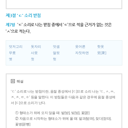
제3절 'ㄷ' 소리 받침
제7항
‘ㄷ’ 소리로 나는 받침 중에서 ‘ㄷ’으로 적을 근거가 없는 것은
‘ㅅ’으로 적는다.
덧저고리
돗자리
엇셈
웃어른
핫옷
무릇
사뭇
얼핏
자칫하면
뭇[衆]
옛
첫
헛
해설
‘ㄷ’ 소리로 나는 받침이란, 음절 종성에서 [ㄷ]으로 소리 나는 ‘ㄷ, ㅅ, ㅆ,
ㅈ, ㅊ, ㅌ, ㅎ’ 등을 말한다. 이 받침들은 다음과 같은 경우에 음절 종성에
서 [ㄷ]으로 소리가 난다.
① 형태소가 뒤에 오지 않을 때: 밭[받], 빚[빋], 꽃[꼳]
② 자음으로 시작하는 형태소가 뒤에 올 때: 밭과[받꽈], 젖다[젇따],
꽃병[꼳뼝]