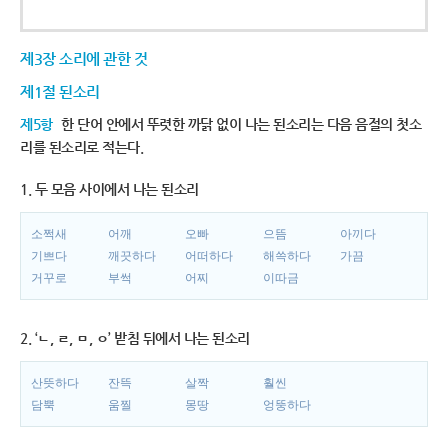
제3장 소리에 관한 것
제1절 된소리
제5항
한 단어 안에서 뚜렷한 까닭 없이 나는 된소리는 다음 음절의 첫소
리를 된소리로 적는다.
1. 두 모음 사이에서 나는 된소리
소쩍새
어깨
오빠
으뜸
아끼다
기쁘다
깨끗하다
어떠하다
해쓱하다
가끔
거꾸로
부썩
어찌
이따금
2. ‘ㄴ, ㄹ, ㅁ, ㅇ’ 받침 뒤에서 나는 된소리
산뜻하다
잔뜩
살짝
훨씬
담뿍
움찔
몽땅
엉뚱하다