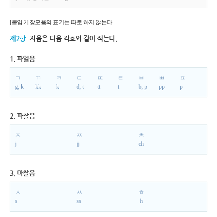
[붙임 2] 장모음의 표기는 따로 하지 않는다.
제2항
자음은 다음 각호와 같이 적는다.
1. 파열음
ㄱ
ㄲ
ㅋ
ㄷ
ㄸ
ㅌ
ㅂ
ㅃ
ㅍ
g, k
kk
k
d, t
tt
t
b, p
pp
p
2. 파찰음
ㅈ
ㅉ
ㅊ
j
jj
ch
3. 마찰음
ㅅ
ㅆ
ㅎ
s
ss
h