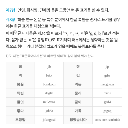
제7항
인명, 회사명, 단체명 등은 그동안 써 온 표기를 쓸 수 있다.
제8항
학술 연구 논문 등 특수 분야에서 한글 복원을 전제로 표기할 경우
에는 한글 표기를 대상으로 적는다.
1)
이 때
글자 대응은 제2장을 따르되 ‘ㄱ, ㄷ, ㅂ, ㄹ’은 ‘g, d, b, l’로만 적는
다. 음가 없는 ‘ㅇ’은 붙임표(-)로 표기하되 어두에서는 생략하는 것을 원
칙으로 한다. 기타 분절의 필요가 있을 때에도 붙임표(-)를 쓴다.
1) '이 때'는 "표준국어대사전"에 따르면 '이때'와 같이 붙여 써야 한다.
집
jib
짚
jip
밖
bakk
값
gabs
붓꽃
buskkoch
먹는
meogneun
독립
doglib
문리
munli
물엿
mul-yeos
굳이
gud-i
좋다
johda
가곡
gagog
조랑말
jolangmal
없었습니다
eobs-eoss-seubnida