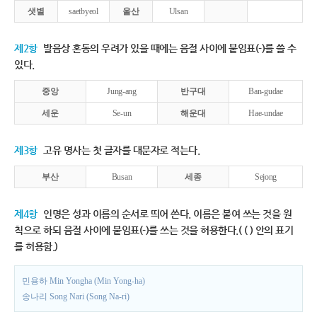
샛별
saetbyeol
울산
Ulsan
제2항
발음상 혼동의 우려가 있을 때에는 음절 사이에 붙임표(-)를 쓸 수
있다.
중앙
Jung-ang
반구대
Ban-gudae
세운
Se-un
해운대
Hae-undae
제3항
고유 명사는 첫 글자를 대문자로 적는다.
부산
Busan
세종
Sejong
제4항
인명은 성과 이름의 순서로 띄어 쓴다. 이름은 붙여 쓰는 것을 원
칙으로 하되 음절 사이에 붙임표(-)를 쓰는 것을 허용한다.( ( ) 안의 표기
를 허용함.)
민용하 Min Yongha (Min Yong-ha)
송나리 Song Nari (Song Na-ri)