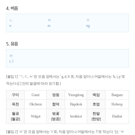
4. 비음
ㄴ
ㅁ
ㅇ
n
m
ng
5. 유음
ㄹ
r, l
[붙임 1] ‘ㄱ, ㄷ, ㅂ’은 모음 앞에서는 ‘g, d, b’로, 자음 앞이나 어말에서는 ‘k, t, p’로
적는다.([ ] 안의 발음에 따라 표기함.)
구미
Gumi
영동
Yeongdong
백암
Baegam
옥천
Okcheon
합덕
Hapdeok
호법
Hobeop
월곶
벚꽃
한밭
Wolgot
beotkkot
Hanbat
[월곧]
[벋꼳]
[한받]
[붙임 2] ‘ㄹ’은 모음 앞에서는 ‘r’로, 자음 앞이나 어말에서는 ‘l’로 적는다. 단, ‘ㄹ