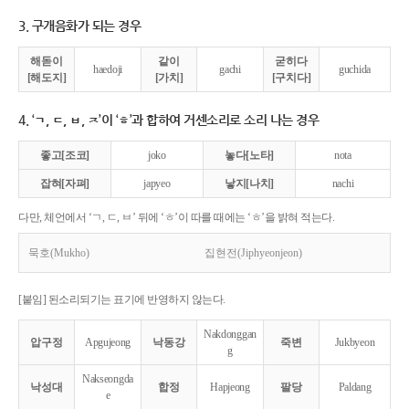
3. 구개음화가 되는 경우
해돋이
같이
굳히다
haedoji
gachi
guchida
[해도지]
[가치]
[구치다]
4. ‘ㄱ, ㄷ, ㅂ, ㅈ’이 ‘ㅎ’과 합하여 거센소리로 소리 나는 경우
좋고[조코]
joko
놓다[노타]
nota
잡혀[자펴]
japyeo
낳지[나치]
nachi
다만, 체언에서 ‘ㄱ, ㄷ, ㅂ’ 뒤에 ‘ㅎ’이 따를 때에는 ‘ㅎ’을 밝혀 적는다.
묵호(Mukho)
집현전(Jiphyeonjeon)
[붙임] 된소리되기는 표기에 반영하지 않는다.
Nakdonggan
압구정
Apgujeong
낙동강
죽변
Jukbyeon
g
Nakseongda
낙성대
합정
Hapjeong
팔당
Paldang
e