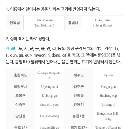
1. 이름에서 일어나는 음운 변화는 표기에 반영하지 않는다.
Han Boknam
Hong Bitna
한복남
홍빛나
(Han Bok-nam)
(Hong Bit-na)
2. 성의 표기는 따로 정한다.
제5항
‘도, 시, 군, 구, 읍, 면, 리, 동’의 행정 구역 단위와 ‘가’는 각각 ‘do,
si, gun, gu, eup, myeon, ri, dong, ga’로 적고, 그 앞에는 붙임표(-)를 넣
는다. 붙임표(-) 앞뒤에서 일어나는 음운 변화는 표기에 반영하지 않는다.
Chungcheongbuk-
충청북도
제주도
Jeju-do
do
의정부시
Uijeongbu-si
양주군
Yangju-gun
도봉구
Dobong-gu
신창읍
Sinchang-eup
삼죽면
Samjuk-myeon
인왕리
Inwang-ri
Bongcheon 1(il)-
당산동
Dangsan-dong
봉천 1동
dong
종로 2가
Jongno 2(i)-ga
퇴계로 3가
Toegyero 3(sam)-ga