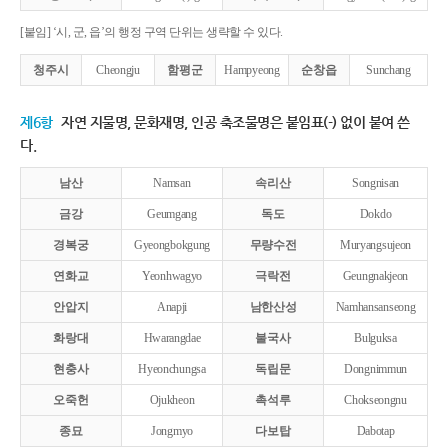
[붙임] ‘시, 군, 읍’의 행정 구역 단위는 생략할 수 있다.
청주시
Cheongju
함평군
Hampyeong
순창읍
Sunchang
제6항
자연 지물명, 문화재명, 인공 축조물명은 붙임표(-) 없이 붙여 쓴
다.
남산
Namsan
속리산
Songnisan
금강
Geumgang
독도
Dokdo
경복궁
Gyeongbokgung
무량수전
Muryangsujeon
연화교
Yeonhwagyo
극락전
Geungnakjeon
안압지
Anapji
남한산성
Namhansanseong
화랑대
Hwarangdae
불국사
Bulguksa
현충사
Hyeonchungsa
독립문
Dongnimmun
오죽헌
Ojukheon
촉석루
Chokseongnu
종묘
Jongmyo
다보탑
Dabotap