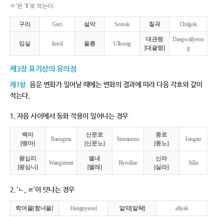
ㄹ’은 ‘ll’로 적는다.
구리
Guri
설악
Seorak
칠곡
Chilgok
대관령
Daegwallyeon
임실
Imsil
울릉
Ulleung
[대괄령]
g
제3장 표기상의 유의점
제1항
음운 변화가 일어날 때에는 변화의 결과에 따라 다음 각호와 같이
적는다.
1. 자음 사이에서 동화 작용이 일어나는 경우
백마
신문로
종로
Baengma
Sinmunno
Jongno
[뱅마]
[신문노]
[종노]
왕십리
별내
신라
Wangsimni
Byeollae
Silla
[왕심니]
[별래]
[실라]
2. ‘ㄴ, ㄹ’이 덧나는 경우
학여울[항녀울]
Hangnyeoul
알약[알략]
allyak