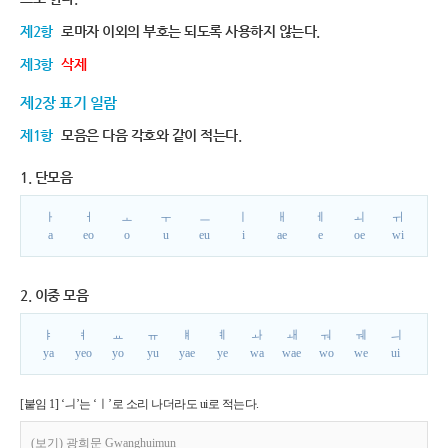
제2항
로마자 이외의 부호는 되도록 사용하지 않는다.
제3항
삭제
제2장 표기 일람
제1항
모음은 다음 각호와 같이 적는다.
1. 단모음
ㅏ
ㅓ
ㅗ
ㅜ
ㅡ
ㅣ
ㅐ
ㅔ
ㅚ
ㅟ
a
eo
o
u
eu
i
ae
e
oe
wi
2. 이중 모음
ㅑ
ㅕ
ㅛ
ㅠ
ㅒ
ㅖ
ㅘ
ㅙ
ㅝ
ㅞ
ㅢ
ya
yeo
yo
yu
yae
ye
wa
wae
wo
we
ui
[붙임 1] ‘ㅢ’는 ‘ㅣ’로 소리 나더라도 ui로 적는다.
(보기) 광희문 Gwanghuimun