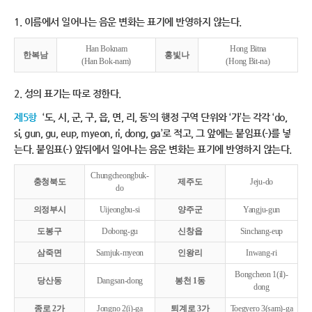
1. 이름에서 일어나는 음운 변화는 표기에 반영하지 않는다.
Han Boknam
Hong Bitna
한복남
홍빛나
(Han Bok-nam)
(Hong Bit-na)
2. 성의 표기는 따로 정한다.
제5항
‘도, 시, 군, 구, 읍, 면, 리, 동’의 행정 구역 단위와 ‘가’는 각각 ‘do,
si, gun, gu, eup, myeon, ri, dong, ga’로 적고, 그 앞에는 붙임표(-)를 넣
는다. 붙임표(-) 앞뒤에서 일어나는 음운 변화는 표기에 반영하지 않는다.
Chungcheongbuk-
충청북도
제주도
Jeju-do
do
의정부시
Uijeongbu-si
양주군
Yangju-gun
도봉구
Dobong-gu
신창읍
Sinchang-eup
삼죽면
Samjuk-myeon
인왕리
Inwang-ri
Bongcheon 1(il)-
당산동
Dangsan-dong
봉천 1동
dong
종로 2가
Jongno 2(i)-ga
퇴계로 3가
Toegyero 3(sam)-ga