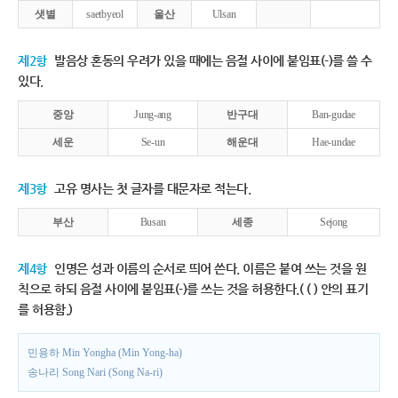
샛별
saetbyeol
울산
Ulsan
제2항
발음상 혼동의 우려가 있을 때에는 음절 사이에 붙임표(-)를 쓸 수
있다.
중앙
Jung-ang
반구대
Ban-gudae
세운
Se-un
해운대
Hae-undae
제3항
고유 명사는 첫 글자를 대문자로 적는다.
부산
Busan
세종
Sejong
제4항
인명은 성과 이름의 순서로 띄어 쓴다. 이름은 붙여 쓰는 것을 원
칙으로 하되 음절 사이에 붙임표(-)를 쓰는 것을 허용한다.( ( ) 안의 표기
를 허용함.)
민용하 Min Yongha (Min Yong-ha)
송나리 Song Nari (Song Na-ri)