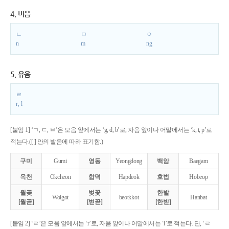
4. 비음
ㄴ
ㅁ
ㅇ
n
m
ng
5. 유음
ㄹ
r, l
[붙임 1] ‘ㄱ, ㄷ, ㅂ’은 모음 앞에서는 ‘g, d, b’로, 자음 앞이나 어말에서는 ‘k, t, p’로
적는다.([ ] 안의 발음에 따라 표기함.)
구미
Gumi
영동
Yeongdong
백암
Baegam
옥천
Okcheon
합덕
Hapdeok
호법
Hobeop
월곶
벚꽃
한밭
Wolgot
beotkkot
Hanbat
[월곧]
[벋꼳]
[한받]
[붙임 2] ‘ㄹ’은 모음 앞에서는 ‘r’로, 자음 앞이나 어말에서는 ‘l’로 적는다. 단, ‘ㄹ