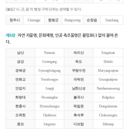
[붙임] ‘시, 군, 읍’의 행정 구역 단위는 생략할 수 있다.
청주시
Cheongju
함평군
Hampyeong
순창읍
Sunchang
제6항
자연 지물명, 문화재명, 인공 축조물명은 붙임표(-) 없이 붙여 쓴
다.
남산
Namsan
속리산
Songnisan
금강
Geumgang
독도
Dokdo
경복궁
Gyeongbokgung
무량수전
Muryangsujeon
연화교
Yeonhwagyo
극락전
Geungnakjeon
안압지
Anapji
남한산성
Namhansanseong
화랑대
Hwarangdae
불국사
Bulguksa
현충사
Hyeonchungsa
독립문
Dongnimmun
오죽헌
Ojukheon
촉석루
Chokseongnu
종묘
Jongmyo
다보탑
Dabotap