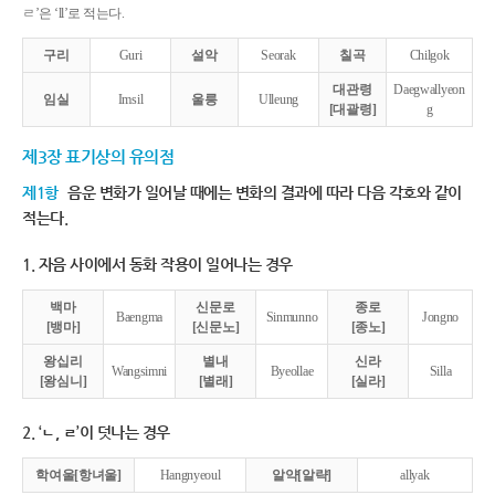
ㄹ’은 ‘ll’로 적는다.
구리
Guri
설악
Seorak
칠곡
Chilgok
대관령
Daegwallyeon
임실
Imsil
울릉
Ulleung
[대괄령]
g
제3장 표기상의 유의점
제1항
음운 변화가 일어날 때에는 변화의 결과에 따라 다음 각호와 같이
적는다.
1. 자음 사이에서 동화 작용이 일어나는 경우
백마
신문로
종로
Baengma
Sinmunno
Jongno
[뱅마]
[신문노]
[종노]
왕십리
별내
신라
Wangsimni
Byeollae
Silla
[왕심니]
[별래]
[실라]
2. ‘ㄴ, ㄹ’이 덧나는 경우
학여울[항녀울]
Hangnyeoul
알약[알략]
allyak