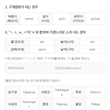
3. 구개음화가 되는 경우
해돋이
같이
굳히다
haedoji
gachi
guchida
[해도지]
[가치]
[구치다]
4. ‘ㄱ, ㄷ, ㅂ, ㅈ’이 ‘ㅎ’과 합하여 거센소리로 소리 나는 경우
좋고[조코]
joko
놓다[노타]
nota
잡혀[자펴]
japyeo
낳지[나치]
nachi
다만, 체언에서 ‘ㄱ, ㄷ, ㅂ’ 뒤에 ‘ㅎ’이 따를 때에는 ‘ㅎ’을 밝혀 적는다.
묵호(Mukho)
집현전(Jiphyeonjeon)
[붙임] 된소리되기는 표기에 반영하지 않는다.
Nakdonggan
압구정
Apgujeong
낙동강
죽변
Jukbyeon
g
Nakseongda
낙성대
합정
Hapjeong
팔당
Paldang
e