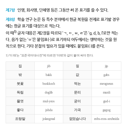
제7항
인명, 회사명, 단체명 등은 그동안 써 온 표기를 쓸 수 있다.
제8항
학술 연구 논문 등 특수 분야에서 한글 복원을 전제로 표기할 경우
에는 한글 표기를 대상으로 적는다.
1)
이 때
글자 대응은 제2장을 따르되 ‘ㄱ, ㄷ, ㅂ, ㄹ’은 ‘g, d, b, l’로만 적는
다. 음가 없는 ‘ㅇ’은 붙임표(-)로 표기하되 어두에서는 생략하는 것을 원
칙으로 한다. 기타 분절의 필요가 있을 때에도 붙임표(-)를 쓴다.
1) '이 때'는 "표준국어대사전"에 따르면 '이때'와 같이 붙여 써야 한다.
집
jib
짚
jip
밖
bakk
값
gabs
붓꽃
buskkoch
먹는
meogneun
독립
doglib
문리
munli
물엿
mul-yeos
굳이
gud-i
좋다
johda
가곡
gagog
조랑말
jolangmal
없었습니다
eobs-eoss-seubnida