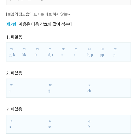
[붙임 2] 장모음의 표기는 따로 하지 않는다.
제2항
자음은 다음 각호와 같이 적는다.
1. 파열음
ㄱ
ㄲ
ㅋ
ㄷ
ㄸ
ㅌ
ㅂ
ㅃ
ㅍ
g, k
kk
k
d, t
tt
t
b, p
pp
p
2. 파찰음
ㅈ
ㅉ
ㅊ
j
jj
ch
3. 마찰음
ㅅ
ㅆ
ㅎ
s
ss
h