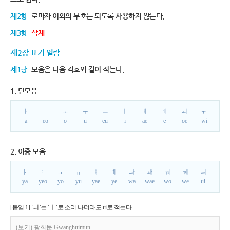
제2항
로마자 이외의 부호는 되도록 사용하지 않는다.
제3항
삭제
제2장 표기 일람
제1항
모음은 다음 각호와 같이 적는다.
1. 단모음
ㅏ
ㅓ
ㅗ
ㅜ
ㅡ
ㅣ
ㅐ
ㅔ
ㅚ
ㅟ
a
eo
o
u
eu
i
ae
e
oe
wi
2. 이중 모음
ㅑ
ㅕ
ㅛ
ㅠ
ㅒ
ㅖ
ㅘ
ㅙ
ㅝ
ㅞ
ㅢ
ya
yeo
yo
yu
yae
ye
wa
wae
wo
we
ui
[붙임 1] ‘ㅢ’는 ‘ㅣ’로 소리 나더라도 ui로 적는다.
(보기) 광희문 Gwanghuimun