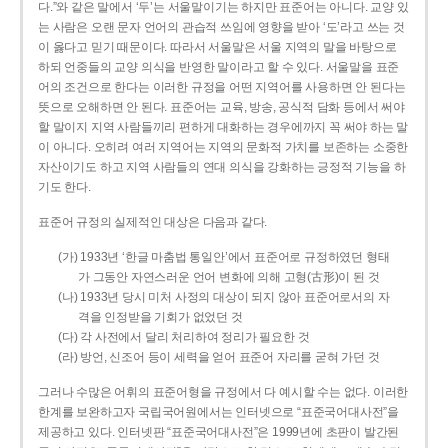
다.”와 같은 말에서 ‘두’는 서울말이기는 하지만 표준어는 아니다. 교양 있
는 사람은 오랜 문자 언어의 관습적 쓰임에 영향을 받아 ‘도’라고 쓰는 것
이 옳다고 믿기 때문이다. 따라서 서울말은 서울 지역의 말을 바탕으로
하되 언중들의 교양 의식을 반영한 말이라고 할 수 있다. 서울말을 표준
어의 조건으로 한다는 이러한 규정을 어떤 지역어를 사용하면 안 된다는
뜻으로 오해하면 안 된다. 표준어는 교육, 방송, 공식적 담화 등에서 써야
할 말이지 지역 사람들끼리 편하게 대화하는 경우에까지 꼭 써야 하는 말
이 아니다. 오히려 여러 지역어는 지역의 문화적 가치를 보존하는 소중한
자산이기도 하고 지역 사람들의 연대 의식을 강화하는 긍정적 기능을 하
기도 한다.
표준어 규정의 실제적인 대상은 다음과 같다.
(가) 1933년 ‘한글 마춤법 통일안’에서 표준어로 규정하였던 형태
가 그동안 자연스러운 언어 변화에 의해 고형(古形)이 된 것
(나) 1933년 당시 미처 사정의 대상이 되지 않아 표준어로서의 자
격을 인정받을 기회가 없었던 것
(다) 각 사전에서 달리 처리하여 정리가 필요한 것
(라) 방언, 신조어 등이 세력을 얻어 표준어 자리를 굳혀 가던 것
그러나 수많은 어휘의 표준어형을 규정에서 다 예시할 수는 없다. 이러한
한계를 보완하고자 국립국어원에서는 인터넷으로 “표준국어대사전”을
제공하고 있다. 인터넷판 “표준국어대사전”은 1999년에 초판이 발간된