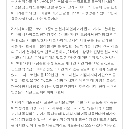
는 사람이라도 비어, 속어, 은어 등을 쓸 수는 있으므로 표준어의 사회적
기준은 상당히 느슨하다고 할 수 있다. 그러나 비어, 속어, 은어 등은 표준
어이기는 하되 언어 예절에 어긋난 말들이므로, 교양 있는 사람이라면 사
용을 자제하여야 하는 말들이다.
2. 시대적 기준으로서, 표준어는 현대의 언어여야 한다. 여기서 ‘현대’는
단순히 시간적으로 현재란 뜻이 아니라 역사적 흐름에서 현재와 같은 구
획에 있는 시대를 말한다. 다른 사회적, 경제적 시대 구분과는 달리 언어
사용에서 현대를 구분하는 데에는 뚜렷한 객관적 기준이 없다. 20세기 초
의 구어가 현대의 말로 간주되곤 하나, 21세기가 상당히 진행된 현재로서
는 20세기 초의 구어를 현대의 말로 간주하기에 어려움이 있다. 한 시대
에 최대 4세대가 공존할 수 있으므로 세대 간 시간 차를 30년 남짓으로
잡으면 넉넉잡아 100년 정도의 시간 차가 있는 말들이 한 시대에 쓰일 수
있다. 그러므로 현대를 100년 전으로부터 현재 시점까지의 기간으로 규
정할 수도 있을 것이다. 그러나 이러한 시간 인식은 ‘현대’ 개념의 모호함
때문에 편의상 행할 수 있는 것일 뿐 객관적인 것은 아니다. ‘현대’는 국어
언중들의 직관으로 이해하여야 한다.
3. 지역적 기준으로서, 표준어는 서울말이어야 한다. 이는 표준어의 공용
어적 성격을 가장 크게 드러내 주는 기준이다. 가령, 많은 지역 사람들이
모여서 공식적인 이야기를 나눌 때 각자의 지역어를 사용한다면 의사소
통이 어려워질 수 있는데, 이를 방지하기 위해 표준어의 조건으로 서울말
을 제시한 것이다. 물론 서울말이라도 비표준적인 요소가 있다. “나두 간