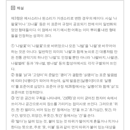
해설
제3항은 예사소리나 된소리가 거센소리로 변한 경우의 예이다. 사실 ‘나
팔꽃’이나 ‘끄나풀’ 등은 이 표준어 규정이 공표되기 전에 이미 일반화되
었던 형태들이다. 이 점에서 여기 예시한 어휘는 이미 뿌리를 내린 형태
들을 인정하는 성격이 크다.
① ‘나발꽃’이 ‘나팔꽃’으로 바뀌었으나 모든 ‘나발’을 ‘나팔’로 바꾸어야
하는 것은 아니다. 일반적인 의미의 ‘나팔’과 함께 놋쇠로 긴 대롱처럼 만
든 전통 관악기의 하나인 ‘나발’도 인정될 뿐만 아니라 ‘나팔바지, 나팔관,
나팔벌레’ 등과 ‘개나발, 병나발’ 등의 합성어에서도 각각 구별되어 쓰인
다.
② 동물 ‘삵’과 ‘고양이’의 준말인 ‘괭이’가 결합한 ‘삵괭이’는 표준 발음법
에 따라 [삭꽹이]가 되어야 하는데, 실제 발음은 [살쾡이]이므로 ‘살쾡
이’를 표준어로 삼았다. 표준어 규정 제26항에서는 ‘살쾡이’와 함께 ‘삵’도
표준어로 인정하였다.
③ ‘칸’은 공간의 구획을 나타내며, ‘간(間)’은 이미 굳어진 한자어 속에서
쓰이거나 공간으로서의 장소를 가리키는 접미사로 쓰인다. 그러므로 ‘위
칸, 한 칸 벌리다, 비어 있는 칸’ 등에서는 ‘칸’을 쓰고 ‘초가삼간, 뒷간, 마
구간, 방앗간, 외양간, 푸줏간, 헛간’ 등에서는 ‘간’을 쓴다.
④ ‘털다’는 달려 있는 것, 붙어 있는 것 따위가 떨어지게 흔들거나 치거나
한다는 뜻으로, 주로 ‘옷, 이불’ 등과 같이 먼지 따위가 붙어 있는 대상을