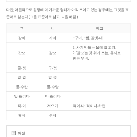
다만, 어원적으로 원형에 더 가까운 형태가 아직 쓰이고 있는 경우에는, 그것을 표
준어로 삼는다.(ㄱ을 표준어로 삼고, ㄴ을 버림.)
ㄱ
ㄴ
비고
갈비
가리
~구이, ~찜, 갈빗-대.
1. 사기 만드는 물레 밑 고리.
갓모
갈모
2. '갈모'는 갓 위에 쓰는, 유지로
만든 우비.
굴-젓
구-젓
말-곁
말-겻
물-수란
물-수랄
밀-뜨리다
미-뜨리다
적-이
저으기
적이-나, 적이나-하면.
휴지
수지
해설