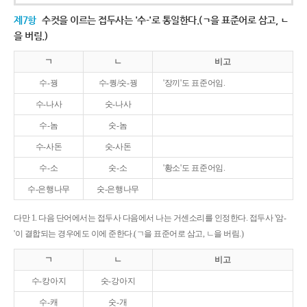
제7항
수컷을 이르는 접두사는 '수-'로 통일한다.(ㄱ을 표준어로 삼고, ㄴ
을 버림.)
ㄱ
ㄴ
비고
수-꿩
수-퀑/숫-꿩
'장끼'도 표준어임.
수-나사
숫-나사
수-놈
숫-놈
수-사돈
숫-사돈
수-소
숫-소
'황소'도 표준어임.
수-은행나무
숫-은행나무
다만 1. 다음 단어에서는 접두사 다음에서 나는 거센소리를 인정한다. 접두사 '암-
'이 결합되는 경우에도 이에 준한다.(ㄱ을 표준어로 삼고, ㄴ을 버림.)
ㄱ
ㄴ
비고
수-캉아지
숫-강아지
수-캐
숫-개