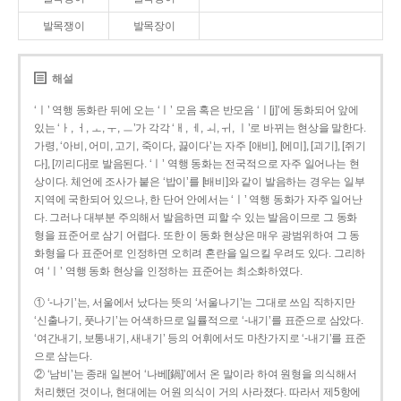
발목쟁이
발목장이
해설
‘ㅣ’ 역행 동화란 뒤에 오는 ‘ㅣ’ 모음 혹은 반모음 ‘ㅣ[j]’에 동화되어 앞에
있는 ‘ㅏ, ㅓ, ㅗ, ㅜ, ㅡ’가 각각 ‘ㅐ, ㅔ, ㅚ, ㅟ, ㅣ’로 바뀌는 현상을 말한다.
가령, ‘아비, 어미, 고기, 죽이다, 끓이다’는 자주 [애비], [에미], [괴기], [쥐기
다], [끼리다]로 발음된다. ‘ㅣ’ 역행 동화는 전국적으로 자주 일어나는 현
상이다. 체언에 조사가 붙은 ‘밥이’를 [배비]와 같이 발음하는 경우는 일부
지역에 국한되어 있으나, 한 단어 안에서는 ‘ㅣ’ 역행 동화가 자주 일어난
다. 그러나 대부분 주의해서 발음하면 피할 수 있는 발음이므로 그 동화
형을 표준어로 삼기 어렵다. 또한 이 동화 현상은 매우 광범위하여 그 동
화형을 다 표준어로 인정하면 오히려 혼란을 일으킬 우려도 있다. 그리하
여 ‘ㅣ’ 역행 동화 현상을 인정하는 표준어는 최소화하였다.
① ‘-나기’는, 서울에서 났다는 뜻의 ‘서울나기’는 그대로 쓰임 직하지만
‘신출나기, 풋나기’는 어색하므로 일률적으로 ‘-내기’를 표준으로 삼았다.
‘여간내기, 보통내기, 새내기’ 등의 어휘에서도 마찬가지로 ‘-내기’를 표준
으로 삼는다.
② ‘남비’는 종래 일본어 ‘나베[鍋]’에서 온 말이라 하여 원형을 의식해서
처리했던 것이나, 현대에는 어원 의식이 거의 사라졌다. 따라서 제5항에