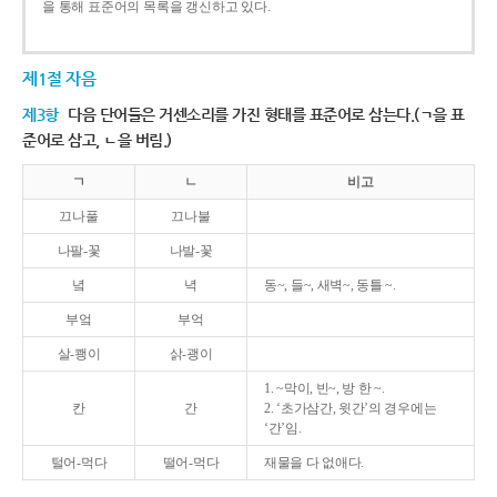
을 통해 표준어의 목록을 갱신하고 있다.
제1절 자음
제3항
다음 단어들은 거센소리를 가진 형태를 표준어로 삼는다.(ㄱ을 표
준어로 삼고, ㄴ을 버림.)
ㄱ
ㄴ
비고
끄나풀
끄나불
나팔-꽃
나발-꽃
녘
녁
동~, 들~, 새벽~, 동틀 ~.
부엌
부억
살-쾡이
삵-괭이
1. ~막이, 빈~, 방 한 ~.
칸
간
2. ‘초가삼간, 윗간’의 경우에는
‘간’임.
털어-먹다
떨어-먹다
재물을 다 없애다.