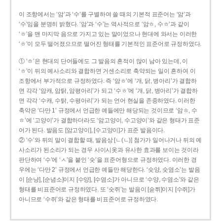
이 조항에서는 ‘암’과 ‘수’를 구별하여 쓸 때의 기본적 표준어는 ‘암’과
‘수’임을 분명히 밝혔다. ‘암’과 ‘수’는 역사적으로 ‘암ㅎ, 수ㅎ’과 같이
‘ㅎ’을 맨 마지막 음으로 가지고 있는 말이었으나 현대에 와서는 이러한
‘ㅎ’이 모두 떨어졌으므로 떨어진 형태를 기본적인 표준어로 규정하였다.
① ‘ㅎ’은 현대의 단어들에도 그 발음의 흔적이 많이 남아 있는데, 이
‘ㅎ’이 뒤의 예사소리와 결합하면 거센소리로 축약되는 일이 흔하여 이
조항에서 부가적으로 규정하였다. 즉 ‘암ㅎ’에 ‘개, 닭, 병아리’가 결합하
면 각각 ‘암캐, 암탉, 암평아리’가 되고 ‘수ㅎ’에 ‘개, 닭, 병아리’가 결합하
면 각각 ‘수캐, 수탉, 수평아리’가 되는 언어 현실을 존중하였다. 이러한
축약은 ‘다만 1’ 규정에서 언급한 예들에만 해당되는 것이므로 ‘암ㅎ, 수
ㅎ’에 ‘고양이’가 결합하더라도 ‘암고양이, 수고양이’와 같은 형태가 표준
어가 된다. 발음도 [암고양이], [수고양이]가 표준 발음이다.
② ‘수’와 뒤의 말이 결합할 때, 발음상 [ㄴ(ㄴ)] 첨가가 일어나거나 뒤의 예
사소리가 된소리가 되는 경우 사이시옷과 유사한 효과를 보이는 것이라
판단하여 ‘수’에 ‘ㅅ’을 붙인 ‘숫’을 표준어형으로 규정하였다. 이러한 경
우에는 ‘다만 2’ 규정에서 언급한 예들만 해당한다. ‘숫양, 숫염소’는 발음
이 [순냥], [순념소]이지 [수양], [수염소]가 아니므로 ‘수양, 수염소’와 같은
형태를 비표준어로 규정하였다. 또 ‘숫쥐’는 발음이 [숟쮜]이지 [수쥐]가
아니므로 ‘수쥐’와 같은 형태를 비표준어로 규정하였다.