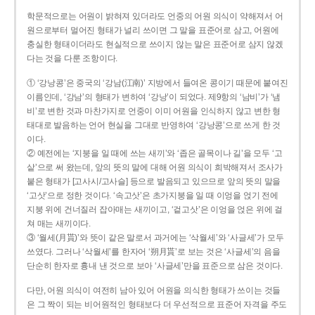
학문적으로는 어원이 밝혀져 있더라도 언중의 어원 의식이 약해져서 어
원으로부터 멀어진 형태가 널리 쓰이면 그 말을 표준어로 삼고, 어원에
충실한 형태이더라도 현실적으로 쓰이지 않는 말은 표준어로 삼지 않겠
다는 것을 다룬 조항이다.
① ‘강낭콩’은 중국의 ‘강남(江南)’ 지방에서 들여온 콩이기 때문에 붙여진
이름인데, ‘강남’의 형태가 변하여 ‘강낭’이 되었다. 제9항의 ‘남비’가 ‘냄
비’로 변한 것과 마찬가지로 언중이 이미 어원을 인식하지 않고 변한 형
태대로 발음하는 언어 현실을 그대로 반영하여 ‘강낭콩’으로 쓰게 한 것
이다.
② 예전에는 ‘지붕을 일 때에 쓰는 새끼’와 ‘좁은 골목이나 길’을 모두 ‘고
샅’으로 써 왔는데, 앞의 뜻의 말에 대해 어원 의식이 희박해져서 조사가
붙은 형태가 [고사시/고사슬] 등으로 발음되고 있으므로 앞의 뜻의 말을
‘고삿’으로 정한 것이다. ‘속고삿’은 초가지붕을 일 때 이엉을 얹기 전에
지붕 위에 건너질러 잡아매는 새끼이고, ‘겉고삿’은 이엉을 얹은 위에 걸
쳐 매는 새끼이다.
③ ‘월세(月貰)’와 뜻이 같은 말로서 과거에는 ‘삭월세’와 ‘사글세’가 모두
쓰였다. 그러나 ‘삭월세’를 한자어 ‘朔月貰’로 보는 것은 ‘사글세’의 음을
단순히 한자로 흉내 낸 것으로 보아 ‘사글세’만을 표준으로 삼은 것이다.
다만, 어원 의식이 여전히 남아 있어 어원을 의식한 형태가 쓰이는 것들
은 그 짝이 되는 비어원적인 형태보다 더 우선적으로 표준어 자격을 주도