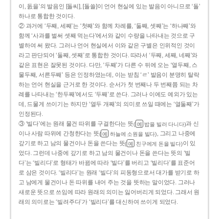
이, 돐을’의 발음인 [돌씨], [돌쓸]이 언어 현실에 있는 발음이 아니므로 ‘돌’
하나로 통합한 것이다.
② 과거에 ‘두째, 세째’는 ‘첫째’와 함께 차례를, ‘둘째, 셋째’는 ‘하나째’와
함께 ‘사과를 벌써 셋째 먹는다’에서와 같이 수량을 나타내는 것으로 구
별하여 써 왔다. 그러나 언어 현실에서 이와 같은 구별은 인위적인 것이
라고 판단되어 ‘둘째, 셋째’로 통합한 것이다. 따라서 ‘두째, 세째, 네째’와
같은 표현은 잘못된 것이다. 다만, ‘두째’가 다른 수 뒤에 오는 ‘열두째, 스
물두째, 서른두째’ 등은 인정하였는데, 이는 받침 ‘ㄹ’ 발음이 분명히 탈락
하는 언어 현실을 근거로 한 것이다. 순서가 첫 번째나 두 번째쯤 되는 차
례를 나타내는 ‘한두째’에서도 ‘두째’로 쓴다. 그러나 이에도 예외가 있는
데, 드물게 쓰이기는 하지만 ‘열두 개째’의 의미로 쓰일 때에는 ‘열둘째’가
인정된다.
③ ‘빌다’에는 원래 물건 따위를 구걸한다는 뜻
과 신
(
밥을 빌러 다니다)
예
이나 사람 따위에 간청한다는 뜻
, 그리고 나중에
(
하늘에 소원을 빌다)
예
갚기로 하고 남의 물건이나 돈을 쓴다는 뜻
이 있
(
친구에게 돈을 빌다)
예
었다. 그런데 나중에 갚기로 하고 남의 물건이나 돈을 쓴다는 뜻의 ‘빌
다’는 ‘빌리다’로 형태가 바뀜에 따라 ‘빌다’를 버리고 ‘빌리다’를 표준어
로 삼은 것이다. ‘빌리다’는 원래 ‘빌다’의 피동형으로서 대가를 받기로 하
고 남에게 물건이나 돈 따위를 내어 주는 것을 뜻하는 말이었다. 그러나
새로운 뜻으로 쓰임에 따라 원래의 의미는 잃어버리게 되었다. 그래서 원
래의 의미로는 ‘빌려주다’가 ‘빌리다’를 대신하여 쓰이게 되었다.