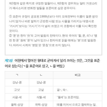
제3항과 같은 취지로 규정한 말들이나, 제3항의 경우와는 달리 거센소리
가 예사소리로 변화한 말들을 표준어로 삼은 경우이다.
① 표준어 규정이 공표된 1988년보다 이미 오래전부터 이름이 얼른 생각
나지 않거나 바로 말하기 곤란한 사람 또는 사물을 가리키는 대명사로
‘거시키’보다는 ‘거시기’가 더 널리 쓰였고 이 조항에서 이를 다시 확인한
것이다.
② ‘푼’은 한자 ‘分’의 고어 발음의 잔재이다. 현대 국어의 ‘할, 푼, 리’나 ‘땡
전 한 푼’ 등에 ‘푼’이 남아 있으나 한자어로 읽을 때에는 ‘분’으로 발음한
다. 따라서 시계의 ‘분침’은 ‘푼침’으로 쓰지 않는다.
제5항
어원에서 멀어진 형태로 굳어져서 널리 쓰이는 것은, 그것을 표준
어로 삼는다.(ㄱ을 표준어로 삼고, ㄴ을 버림.)
ㄱ
ㄴ
비고
강낭-콩
강남-콩
고삿
고샅
겉~, 속~.
사글-세
삭월-세
‘월세’는 표준어임.
울력-성당
위력-성당
떼를 지어서 으르고 협박하는 일.