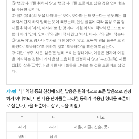
⑥ ‘뻗장다리’를 취하지 않고 ‘뻗정다리’를 표준어로 삼은 것은 언어 현실
을 수용한 것이다.
⑦ 금지(禁止)의 뜻을 나타내는 ‘앗아, 앗아라’는 빼앗는다는 원뜻과는 멀
어져서 단지 하지 말라는 뜻이 되었는데, 현실 발음에 따라 음성 모음 형
태를 취하여 ‘아서, 아서라’로 한 것이다. 어원 의식이 희박해졌으므로 어
법에 따라 ‘앗어, 앗어라’와 같이 적지 않고 ‘아서, 아서라’와 같이 적는다.
⑧ ‘오똑이’도 명사나 부사로 다 인정하지 않고 ‘오뚝이’만을 표준어로 정
하였다. ‘오똑하다’도 취하지 않고 ‘오뚝하다’를 표준어로 삼는다.
⑨ 다만, ‘부주, 사둔, 삼춘’은 널리 쓰이는 형태이나, 이들은 한자어 어원
을 의식하는 경향이 커서 음성 모음화를 인정하지 않고 ‘부조(扶助), 사돈
(査頓), 삼촌(三寸)’과 같이 한자어 발음을 그대로 쓴 것을 표준어로 삼았
다.
제9항
‘ㅣ’ 역행 동화 현상에 의한 발음은 원칙적으로 표준 발음으로 인정
하지 아니하되, 다만 다음 단어들은 그러한 동화가 적용된 형태를 표준어
로 삼는다.(ㄱ을 표준어로 삼고, ㄴ을 버림.)
ㄱ
ㄴ
비고
-내기
-나기
서울-, 시골-, 신출-, 풋-.
냄비
남비