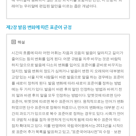
해 우리말에 동화되지 않은 모든 외국어를 포함하는 반면, 이 조항의 ‘외
래어’는 우리말에 편입된 말만을 이르는 좁은 개념이다.
제2장 발음 변화에 따른 표준어 규정
해설
시간의 흐름에 따라 어떤 어휘는 자음과 모음의 발음이 달라지고 길이가
줄어드는 등의 변화를 입게 된다. 어문 규범을 자주 바꾸는 것은 바람직
하지 않으므로 발음에 다소의 변화를 입어도 표준어를 곧바로 바꾸지는
않지만, 발음 변화의 정도가 심하거나 발음이 변한 지 오래되어 대부분의
교양 있는 서울 지역 사람들이 바뀐 발음으로 말을 하는 경우에는 표준어
를 새로이 정하게 된다. 발음 변화에 따라 새로이 표준어를 정하는 방법
에는 두 가지가 있다. 발음이 바뀐 후의 말만 인정하는 방법과 바뀌기 전
의 말과 바뀐 후의 말을 모두 인정하는 방법이다. 앞엣것에 따르면 단수
표준어, 뒤엣것에 따르면 복수 표준어가 된다. 원칙적으로는 언어가 변화
하였으면 단수 표준어로 정해야 하겠으나, 언어의 변화에는 대부분 긴 시
간의 과도기가 있으므로 복수 표준어로 정하는 경우도 있다. 사회가 언어
의 규범적 사용을 점차 유연하게 인식하게 됨에 따라 복수 표준어 역시
점차 확대되고 있다. 이를 반영하여 국립국어원에서는 2011년을 시작으
로 표준어 추가 목록을 발표하고 있고, “표준국어대사전”의 수정ㆍ보완