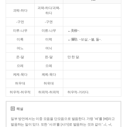
괴퍅-하다/괴팩-
괴팍-하다
하다
-구먼
-구면
미루-나무
미류-나무
←美柳~.
미륵
미력
←彌勒. ~보살, ~불, 돌~.
여느
여늬
온-달
왼-달
만 한 달.
으레
으례
케케-묵다
켸켸-묵다
허우대
허위대
허우적-허우적
허위적-허위적
허우적-거리다.
해설
일부 방언에서는 이중 모음을 단모음으로 발음한다. 가령 ‘벼’를 [베]라고
발음하는 일이 있다. 또한 ‘사과’를 [사가]로 발음하는 것과 같이 ‘ㅚ, ㅟ,