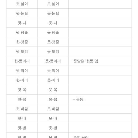
윗-넓이
웃-넓이
윗-눈썹
웃-눈썹
윗-니
웃-니
윗-당줄
웃-당줄
윗-덧줄
웃-덧줄
윗-도리
웃-도리
윗-동아리
웃-동아리
준말은 ‘윗동’임.
윗-막이
웃-막이
윗-머리
웃-머리
윗-목
웃-목
윗-몸
웃-몸
~ 운동.
윗-바람
웃-바람
윗-배
웃-배
윗-벌
웃-벌
윗-변
웃-변
수학 용어.