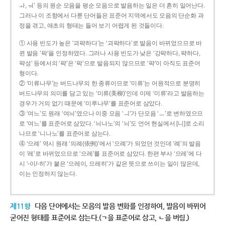
ㅘ, ㅝ’ 등의 원순 모음을 평순 모음으로 발음하는 일은 더 흔히 일어난다.
그러나 이 조항에서 다룬 단어들은 표준어 지역에서도 모음의 단순화 과
정을 겪고, 애초의 형태는 들어 보기 어렵게 된 것들이다.
① 사용 빈도가 높은 ‘괴퍅하다’는 ‘괴팍하다’로 발음이 바뀌었으므로 바
뀐 발음 ‘팍’을 인정하였다. 그러나 사용 빈도가 낮은 ‘강퍅하다, 퍅하다,
퍅성’ 등에서의 ‘퍅’은 ‘팍’으로 발음되지 않으므로 ‘퍅’이 아직도 표준어
형이다.
② ‘미류나무’는 버드나무의 한 종류이므로 ‘미류’는 어원적으로 분명히
버드나무의 의미를 담고 있는 ‘미류(美柳)’인데 이제 ‘미류’라고 발음하는
경우가 거의 없기 때문에 ‘미루나무’를 표준어로 삼았다.
③ ‘여느’도 원래 ‘여늬’였으나 이중 모음 ‘ㅢ’가 단모음 ‘ㅡ’로 변하였으므
로 ‘여느’를 표준어로 삼았다. ‘늬나노’의 ‘늬’도 언어 현실에서 [니]로 소리
나므로 ‘니나노’를 표준어로 삼는다.
④ ‘으례’ 역시 원래 ‘의례(依例)’에서 ‘으례’가 되었던 것인데 ‘례’의 발음
이 ‘레’로 바뀌었으므로 ‘으레’를 표준어로 삼았다. 한편 부사 ‘으레’에 다
시 ‘-이/-히’가 붙은 ‘으레이, 으레히’가 같은 뜻으로 쓰이는 일이 많은데,
이는 인정하지 않는다.
제11항
다음 단어에서는 모음의 발음 변화를 인정하여, 발음이 바뀌어
굳어진 형태를 표준어로 삼는다.(ㄱ을 표준어로 삼고, ㄴ을 버림.)