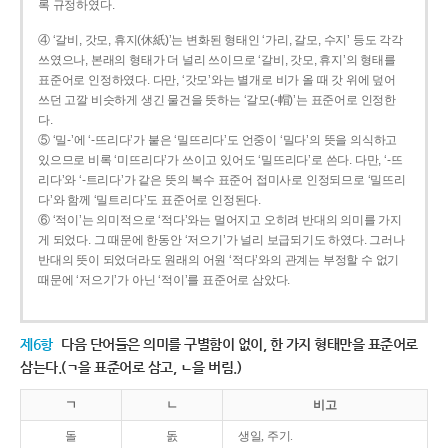
록 규정하였다.
④ ‘갈비, 갓모, 휴지(休紙)’는 변화된 형태인 ‘가리, 갈모, 수지’ 등도 각각
쓰였으나, 본래의 형태가 더 널리 쓰이므로 ‘갈비, 갓모, 휴지’의 형태를
표준어로 인정하였다. 다만, ‘갓모’와는 별개로 비가 올 때 갓 위에 덮어
쓰던 고깔 비슷하게 생긴 물건을 뜻하는 ‘갈모(-帽)’는 표준어로 인정한
다.
⑤ ‘밀-’에 ‘-뜨리다’가 붙은 ‘밀뜨리다’도 언중이 ‘밀다’의 뜻을 의식하고
있으므로 비록 ‘미뜨리다’가 쓰이고 있어도 ‘밀뜨리다’로 쓴다. 다만, ‘-뜨
리다’와 ‘-트리다’가 같은 뜻의 복수 표준어 접미사로 인정되므로 ‘밀뜨리
다’와 함께 ‘밀트리다’도 표준어로 인정된다.
⑥ ‘적이’는 의미적으로 ‘적다’와는 멀어지고 오히려 반대의 의미를 가지
게 되었다. 그 때문에 한동안 ‘저으기’가 널리 보급되기도 하였다. 그러나
반대의 뜻이 되었더라도 원래의 어원 ‘적다’와의 관계는 부정할 수 없기
때문에 ‘저으기’가 아닌 ‘적이’를 표준어로 삼았다.
제6항
다음 단어들은 의미를 구별함이 없이, 한 가지 형태만을 표준어로
삼는다.(ㄱ을 표준어로 삼고, ㄴ을 버림.)
ㄱ
ㄴ
비고
돌
돐
생일, 주기.