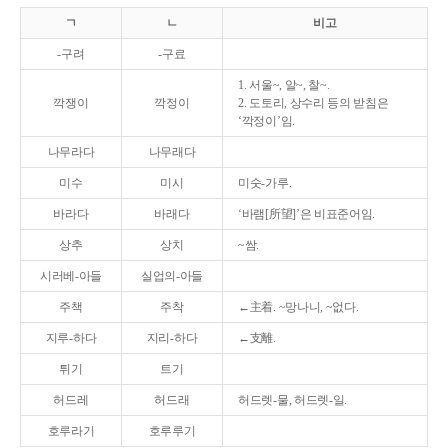
ㄱ
ㄴ
비고
-구려
-구료
1. 서울~, 알~, 찰~.
깍쟁이
깍정이
2. 도토리, 상수리 등의 받침은
‘깍정이’임.
나무라다
나무래다
미수
미시
미숫-가루.
바라다
바래다
‘바램[所望]’은 비표준어임.
상추
상치
~쌈.
시러베-아들
실업의-아들
주책
주착
←主着. ~망나니, ~없다.
지루-하다
지리-하다
←支離.
튀기
트기
허드레
허드래
허드렛-물, 허드렛-일.
호루라기
호루루기