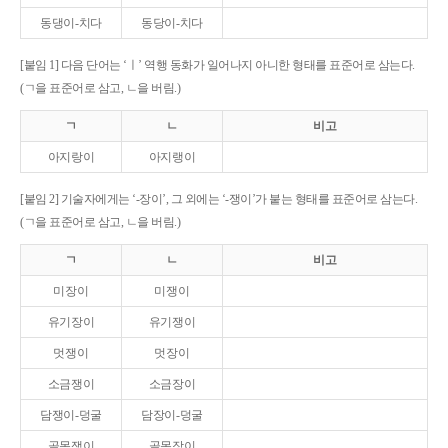
동댕이-치다
동당이-치다
[붙임 1] 다음 단어는 ‘ㅣ’ 역행 동화가 일어나지 아니한 형태를 표준어로 삼는다.
(ㄱ을 표준어로 삼고, ㄴ을 버림.)
ㄱ
ㄴ
비고
아지랑이
아지랭이
[붙임 2] 기술자에게는 ‘-장이’, 그 외에는 ‘-쟁이’가 붙는 형태를 표준어로 삼는다.
(ㄱ을 표준어로 삼고, ㄴ을 버림.)
ㄱ
ㄴ
비고
미장이
미쟁이
유기장이
유기쟁이
멋쟁이
멋장이
소금쟁이
소금장이
담쟁이-덩굴
담장이-덩굴
골목쟁이
골목장이