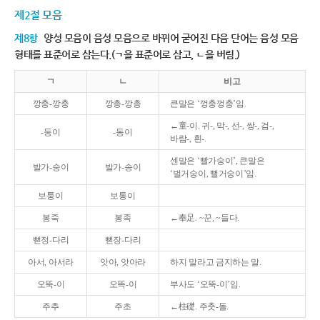
제2절 모음
제8항
양성 모음이 음성 모음으로 바뀌어 굳어진 다음 단어는 음성 모음
형태를 표준어로 삼는다.(ㄱ을 표준어로 삼고, ㄴ을 버림.)
ㄱ
ㄴ
비고
깡충-깡충
깡총-깡총
큰말은 ‘껑충껑충’임.
←童-이. 귀-, 막-, 선-, 쌍-, 검-,
-둥이
-동이
바람-, 흰-.
센말은 ‘빨가숭이’, 큰말은
발가-숭이
발가-송이
‘벌거숭이, 뻘거숭이’임.
보퉁이
보통이
봉죽
봉족
←奉足. ~꾼, ~들다.
뻗정-다리
뻗장-다리
아서, 아서라
앗아, 앗아라
하지 말라고 금지하는 말.
오뚝-이
오똑-이
부사도 ‘오뚝-이’임.
주추
주초
←柱礎. 주춧-돌.