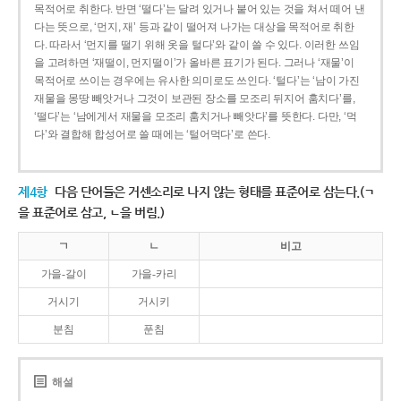
목적어로 취한다. 반면 ‘떨다’는 달려 있거나 붙어 있는 것을 쳐서 떼어 낸
다는 뜻으로, ‘먼지, 재’ 등과 같이 떨어져 나가는 대상을 목적어로 취한
다. 따라서 ‘먼지를 떨기 위해 옷을 털다’와 같이 쓸 수 있다. 이러한 쓰임
을 고려하면 ‘재떨이, 먼지떨이’가 올바른 표기가 된다. 그러나 ‘재물’이
목적어로 쓰이는 경우에는 유사한 의미로도 쓰인다. ‘털다’는 ‘남이 가진
재물을 몽땅 빼앗거나 그것이 보관된 장소를 모조리 뒤지어 훔치다’를,
‘떨다’는 ‘남에게서 재물을 모조리 훔치거나 빼앗다’를 뜻한다. 다만, ‘먹
다’와 결합해 합성어로 쓸 때에는 ‘털어먹다’로 쓴다.
제4항
다음 단어들은 거센소리로 나지 않는 형태를 표준어로 삼는다.(ㄱ
을 표준어로 삼고, ㄴ을 버림.)
ㄱ
ㄴ
비고
가을-갈이
가을-카리
거시기
거시키
분침
푼침
해설