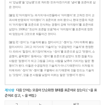
서 ‘강남콩’을 ‘강낭콩’으로 처리한 것과 마찬가지로 ‘냄비’를 표준어로 삼
은 것이다.
[붙임 1] ‘아지랑이’는 과거의 대사전들에서 ‘아지랭이’로 고쳐진 것이 교
과서에 반영되어 ‘아지랭이’가 표준어로 쓰여 왔으나, 현대 언중의 직관
이 ‘아지랑이’를 표준으로 인식하는 경향이 강해 ‘아지랑이’를 표준어로
삼았다. 1936년 “조선어 표준말 모음”에서 ‘아지랑이’를 표준어로 정한
바 있었는데 그것으로 되돌아간 것이다.
[붙임 2] ‘-장이’는 기술자에 붙는 접미사이고 ‘-쟁이’는 기타 어휘에 붙는
접미사이다. 그리고 여기서의 ‘기술자’는 ‘수공업적인 기술자’로 한정한
다. 따라서 ‘칠장이, 유기장이’에서는 ‘-장이’를 표준으로 삼고 ‘멋쟁이, 소
금쟁이, 골목쟁이’ 등에서는 ‘-쟁이’를 표준으로 삼았다. 또한 점을 치는
사람은 ‘점쟁이’가 되고 그림을 그리는 사람을 낮추어 가리키는 말은 ‘환
쟁이’가 된다. 이들은 수공업적인 기술자가 아니기 때문이다. 이처럼 의
미에 따라 ‘-장이’와 ‘-쟁이’를 구별해서 쓰기 때문에 갓을 만드는 기술자
는 ‘갓장이’, 갓을 쓴 사람을 낮잡아 이르는 말은 ‘갓쟁이’가 된다.
제10항
다음 단어는 모음이 단순화한 형태를 표준어로 삼는다.(ㄱ을 표
준어로 삼고, ㄴ을 버림.)
ㄱ
ㄴ
비고