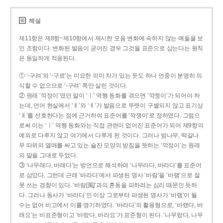
해설
제11항은 제8항~제10항에서 제시한 모음 변화에 속하지 않는 예들을 보
인 조항이다. 변화된 발음이 굳어진 경우 그것을 표준으로 삼는다는 원칙
은 동일하게 적용된다.
① ‘-구려’와 ‘-구료’는 미묘한 의미 차가 있는 듯도 하나 언중이 분명히 의
식할 수 없으므로 ‘-구려’ 쪽만 살린 것이다.
② 원래 ‘깍정이’였던 말이 ‘ㅣ’ 역행 동화를 겪으면 ‘깍젱이’가 되어야 하
는데, 언어 현실에서 ‘ㅐ’와 ‘ㅔ’가 발음으로 뚜렷이 구별되지 않고 표기상
‘ㅐ’를 선호한다는 점에 근거하여 표준어를 ‘깍쟁이’로 정하였다. 그럼으
로써 이는 ‘ㅣ’ 역행 동화와는 직접 관련이 없어진 표준어가 되어 제9항의
예외로 다루지 않고 여기에서 다루게 된 것이다. 그러나 밤나무, 떡갈나
무 따위의 열매를 싸고 있는 술잔 모양의 받침을 뜻하는 ‘깍정이’는 원래
의 말을 그대로 두었다.
③ ‘나무래다, 바래다’는 방언으로 해석하여 ‘나무라다, 바라다’를 표준어
로 삼았다. 그런데 근래 ‘바라다’에서 파생된 명사 ‘바람’을 ‘바램’으로 잘
못 쓰는 경향이 있다. ‘바람[風]’과의 혼동을 피하려는 심리 때문인 듯하
다. 그러나 동사가 ‘바라다’인 이상 그로부터 파생된 명사가 ‘바램’이 될
수는 없어 비고에서 이를 명기하였다. ‘바라다’의 활용형으로, ‘바랬다, 바
래요’는 비표준형이고 ‘바랐다, 바라요’가 표준형이 된다. ‘나무랐다, 나무