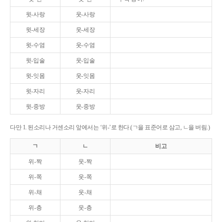
윗-사랑
웃-사랑
윗-세장
웃-세장
윗-수염
웃-수염
윗-입술
웃-입술
윗-잇몸
웃-잇몸
윗-자리
웃-자리
윗-중방
웃-중방
다만 1. 된소리나 거센소리 앞에서는 ‘위-’로 한다.(ㄱ을 표준어로 삼고, ㄴ을 버림.)
ㄱ
ㄴ
비고
위-짝
웃-짝
위-쪽
웃-쪽
위-채
웃-채
위-층
웃-층