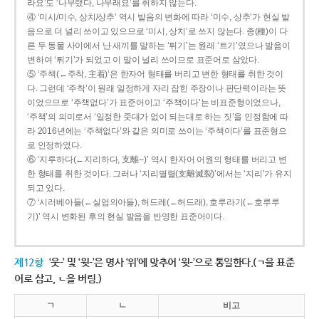
라요’도 ‘나무랬다, 나무래요’를 취하지 않는다.
④ ‘미시/미수, 상치/상추’ 역시 발음의 변화에 따라 ‘미수, 상추’가 현실 발
음으로 더 널리 쓰이고 있으므로 ‘미시, 상치’로 쓰지 않는다. 종(種)이 다
른 두 동물 사이에서 난 새끼를 말하는 ‘튀기’는 원래 ‘트기’였으나 발음이
변하여 ‘튀기’가 되었고 이 말이 널리 쓰이므로 표준어로 삼았다.
⑤ ‘주책(←주착, 主着)’은 한자어 형태를 버리고 변한 형태를 취한 것이
다. 그런데 ‘주착’이 원래 일정하게 자리 잡힌 주장이나 판단력이라는 뜻
이었으므로 ‘주책없다’가 표준어이고 ‘주책이다’는 비표준형이었으나,
‘주책’의 의미로서 ‘일정한 줏대가 없이 되는대로 하는 짓’을 인정함에 따
라 2016년에는 ‘주책없다’와 같은 의미로 쓰이는 ‘주책이다’를 표준형으
로 인정하였다.
⑥ ‘지루하다(←지리하다, 支離--)’ 역시 한자어 어원의 형태를 버리고 변
한 형태를 취한 것이다. 그러나 ‘지리멸렬(支離滅裂)’에서는 ‘지리’가 유지
되고 있다.
⑦ ‘시러베아들(←실업의아들), 허드레(←허드래), 호루라기(←호루루
기)’ 역시 변화된 후의 현실 발음을 반영한 표준어이다.
제12항
‘웃-’ 및 ‘윗-’은 명사 ‘위’에 맞추어 ‘윗-’으로 통일한다.(ㄱ을 표준
어로 삼고, ㄴ을 버림.)
ㄱ
ㄴ
비고