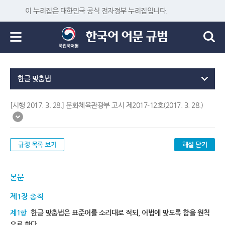
이 누리집은 대한민국 공식 전자정부 누리집입니다.
한글 맞춤법
[시행 2017. 3. 28.] 문화체육관광부 고시 제2017-12호(2017. 3. 28.)
규정 목록 보기
해설 닫기
본문
제1장 총칙
제1항
한글 맞춤법은 표준어를 소리대로 적되, 어법에 맞도록 함을 원칙
으로 한다.