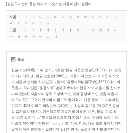
[붙임 2] 사전에 올릴 적의 자모 순서는 다음과 같이 정한다.
자음:
ㄱ
ㄲ
ㄴ
ㄷ
ㄸ
ㄹ
ㅁ
ㅂ
ㅃ
ㅅ
ㅆ
ㅇ
ㅈ
ㅉ
ㅊ
ㅋ
ㅌ
ㅍ
ㅎ
모음:
ㅏ
ㅐ
ㅑ
ㅒ
ㅓ
ㅔ
ㅕ
ㅖ
ㅗ
ㅘ
ㅙ
ㅚ
ㅛ
ㅜ
ㅝ
ㅞ
ㅟ
ㅠ
ㅡ
ㅢ
ㅣ
해설
한글 자모(字母)의 수, 순서, 이름은 ‘한글 마춤법 통일안(1933)’에서 분명
히 제시되었고, ‘한글 맞춤법(1988)’도 이를 이어받았다. 이 가운데 자모
의 이름과 순서는 최세진(崔世珍)의 “훈몽자회(訓蒙字會)(1527)”에서 비
롯한다. 최세진은 “훈몽자회” 범례(凡例)에서 한글 자모의 음가를 한자로
나타냈는데, 자음자의 경우 초성에 쓰인 것과 종성에 쓰인 것을 짝을 지
어 표시했고 그것이 글자의 이름으로 굳어졌다. 예를 들어 ‘ㄱ’ 아래에는
한자로 ‘其役’이라고 적었는데, ‘其(기)’는 초성의 음가를, ‘役(역)’은 종성
의 음가를 나타낸다. 기본적으로 자음자의 이름은 ‘니은, 리을, 미음, 비
읍’ 등과 같이 ‘ㅣㅡ’ 모음을 바탕으로 각 자음이 초성, 종성에 놓이는 방
식으로 지어졌다. 따라서 ‘ㄱ, ㄷ, ㅅ’도 ‘기윽, 디읃, 시읏’으로 해야 나머지
글자와 이름 표기에서 일관성이 있겠지만 “낫 놓고 기역 자도 모른다.”라