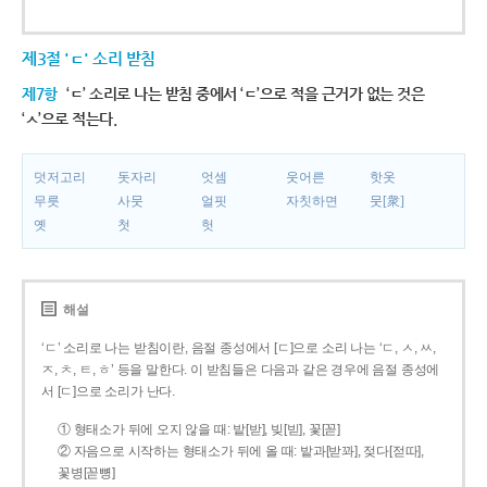
제3절 'ㄷ' 소리 받침
제7항
‘ㄷ’ 소리로 나는 받침 중에서 ‘ㄷ’으로 적을 근거가 없는 것은
‘ㅅ’으로 적는다.
덧저고리
돗자리
엇셈
웃어른
핫옷
무릇
사뭇
얼핏
자칫하면
뭇[衆]
옛
첫
헛
해설
‘ㄷ’ 소리로 나는 받침이란, 음절 종성에서 [ㄷ]으로 소리 나는 ‘ㄷ, ㅅ, ㅆ,
ㅈ, ㅊ, ㅌ, ㅎ’ 등을 말한다. 이 받침들은 다음과 같은 경우에 음절 종성에
서 [ㄷ]으로 소리가 난다.
① 형태소가 뒤에 오지 않을 때: 밭[받], 빚[빋], 꽃[꼳]
② 자음으로 시작하는 형태소가 뒤에 올 때: 밭과[받꽈], 젖다[젇따],
꽃병[꼳뼝]