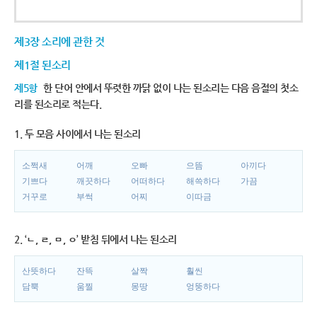
제3장 소리에 관한 것
제1절 된소리
제5항
한 단어 안에서 뚜렷한 까닭 없이 나는 된소리는 다음 음절의 첫소
리를 된소리로 적는다.
1. 두 모음 사이에서 나는 된소리
소쩍새
어깨
오빠
으뜸
아끼다
기쁘다
깨끗하다
어떠하다
해쓱하다
가끔
거꾸로
부썩
어찌
이따금
2. ‘ㄴ, ㄹ, ㅁ, ㅇ’ 받침 뒤에서 나는 된소리
산뜻하다
잔뜩
살짝
훨씬
담뿍
움찔
몽땅
엉뚱하다