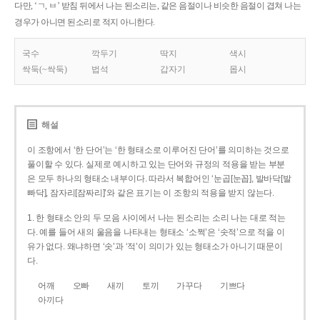
다만, ‘ㄱ, ㅂ’ 받침 뒤에서 나는 된소리는, 같은 음절이나 비슷한 음절이 겹쳐 나는
경우가 아니면 된소리로 적지 아니한다.
국수
깍두기
딱지
색시
싹둑(~싹둑)
법석
갑자기
몹시
해설
이 조항에서 ‘한 단어’는 ‘한 형태소로 이루어진 단어’를 의미하는 것으로
풀이할 수 있다. 실제로 예시하고 있는 단어와 규정의 적용을 받는 부분
은 모두 하나의 형태소 내부이다. 따라서 복합어인 ‘눈곱[눈꼽], 발바닥[발
빠닥], 잠자리[잠짜리]’와 같은 표기는 이 조항의 적용을 받지 않는다.
1. 한 형태소 안의 두 모음 사이에서 나는 된소리는 소리 나는 대로 적는
다. 예를 들어 새의 울음을 나타내는 형태소 ‘소쩍’은 ‘솟적’으로 적을 이
유가 없다. 왜냐하면 ‘솟’과 ‘적’이 의미가 있는 형태소가 아니기 때문이
다.
어깨
오빠
새끼
토끼
가꾸다
기쁘다
아끼다