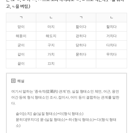
고, ㄴ을 버림.)
ㄱ
ㄴ
ㄱ
ㄴ
맏이
마지
핥이다
할치다
해돋이
해도지
걷히다
거치다
굳이
구지
닫히다
다치다
같이
가치
묻히다
무치다
끝이
끄치
해설
여기서 말하는 ‘종속적(從屬的) 관계’란, 실질 형태소인 체언, 어근, 용언
어간 등에 형식 형태소인 조사, 접미사, 어미 등이 결합하는 관계를 말한
다.
솥이[소치]: 솥(실질 형태소)+이(형식 형태소)
묻히다[무치다]: 묻­-(실질 형태소)+­-히­-(형식 형태소)+-다(형식 형태
소)