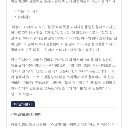
이는 체언에 결합하는 조사나 용언 어간에 결합하는 어미도 마찬가지다.
하늘이/바다가
잡아/접어
‘하늘이, 바다가’의 ‘이/가’는 주격의 뜻을 나타내는 동일한 형태소이지만
하나로 고정해서 적을 수가 없다. ‘잡-, 접-’에 결합하는 ‘-고’는 ‘잡고, 접
고’처럼 하나의 형태로만 실현되지만 ‘-아/-어’는 하나의 형태소인데도 ‘잡
아, 접어’와 같이 다르게 실현된다. 이는 달리 소리 나는 형태들을 하나의
형태소로 모두 적을 수 없어서 소리 나는 대로 적는 경우이다.
한편 한자어는 이러한 원리와 관계없이 각 글자의 소리를 밝혀 적는다.
예를 들어 ‘국어(國語)’는 [구거]로 소리 나고 ‘국민(國民)’은 [궁민]으로 소
리 나지만 ‘구거’, ‘궁민’으로 적지 않는다. 한자 하나하나는 소리와 의미
가 정해져 있으므로 그것을 밝혀 적는 것이 독서에 효율적이다. 즉 한자
‘국(國)’, ‘어(語)’, ‘민(民)’은 ‘나라 국’, ‘말씀 어’, ‘백성 민’과 같이 소리와 의
미가 정해져 있으므로 그 독립적인 소리와 의미를 알 수 있도록 ‘국어, 국
민’으로 적는다.
더 알아보기
‘어법(語法)’의 의미
한글 맞춤법에서 사용되는 ‘어법’과 일반적인 의미의 ‘어법’은 개념이 다