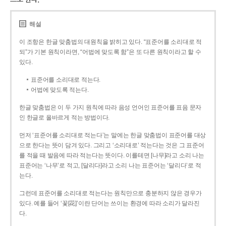
해설
이 조항은 한글 맞춤법의 대원칙을 밝히고 있다. “표준어를 소리대로 적
되”가 기본 원칙이라면, “어법에 맞도록 함”은 또 다른 원칙이라고 할 수
있다.
표준어를 소리대로 적는다.
어법에 맞도록 적는다.
한글 맞춤법은 이 두 가지 원칙에 따라 음성 언어인 표준어를 표음 문자
인 한글로 올바르게 적는 방법이다.
먼저 ‘표준어를 소리대로 적는다’는 말에는 한글 맞춤법이 표준어를 대상
으로 한다는 뜻이 담겨 있다. 그리고 ‘소리대로’ 적는다는 것은 그 표준어
를 적을 때 발음에 따라 적는다는 뜻이다. 이를테면 [나무]라고 소리 나는
표준어는 ‘나무’로 적고, [달리다]라고 소리 나는 표준어는 ‘달리다’로 적
는다.
그런데 표준어를 소리대로 적는다는 원칙만으로 충분하지 않은 경우가
있다. 예를 들어 ‘꽃[花]’이란 단어는 쓰이는 환경에 따라 소리가 달라진
다.