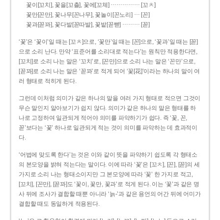
……………
꽃이[꼬치], 꽃을[꼬츨], 꽃에[꼬체]
[꼬ㅊ]
…
꽃만[꼰만], 꽃나무[꼰나무], 꽃놀이[꼰노리]
[꼰]
………
꽃과[꼳꽈], 꽃다발[꼳따발], 꽃밭[꼳빧]
[꼳]
‘꽃’은 ‘꽃이’일 때는 [꼬ㅊ]으로, ‘꽃만’일 때는 [꼰]으로, ‘꽃과’일 때는 [꼳]
으로 소리 난다. 만약 ‘표준어를 소리대로 적는다’는 원칙만 적용한다면,
[꼬치]로 소리 나는 말은 ‘꼬치’로, [꼰만]으로 소리 나는 말은 ‘꼰만’으로,
[꼳꽈]로 소리 나는 말은 ‘꼳꽈’로 적게 되어 ‘꽃[花]’이라는 하나의 말이 여
러 형태로 적히게 된다.
그런데 이처럼 의미가 같은 하나의 말을 여러 가지 형태로 적으면 그것이
무슨 말인지 알아보기가 쉽지 않다. 의미가 같은 하나의 말은 형태를 하
나로 고정하여 일관되게 적어야 의미를 파악하기가 쉽다. 즉 ‘꽃, 꼰,
꼳’보다는 ‘꽃’ 하나로 일관되게 적는 것이 의미를 파악하는 데 효과적이
다.
‘어법에 맞도록 한다’는 것은 이와 같이 뜻을 파악하기 쉽도록 각 형태소
의 본모양을 밝혀 적는다는 말이다. 이에 따라 ‘꽃’은 [꼬ㅊ], [꼰], [꼳]의 세
가지로 소리 나는 형태소이지만 그 본모양에 따라 ‘꽃’ 한 가지로 적고,
[꼬치], [꼰만], [꼳꽈]도 ‘꽃이, 꽃만, 꽃과’로 적게 된다. 이는 ‘꽃’과 같은 명
사 뒤에 조사가 결합할 때뿐 아니라 ‘늙-’과 같은 용언의 어간 뒤에 어미가
결합할 때도 동일하게 적용된다.