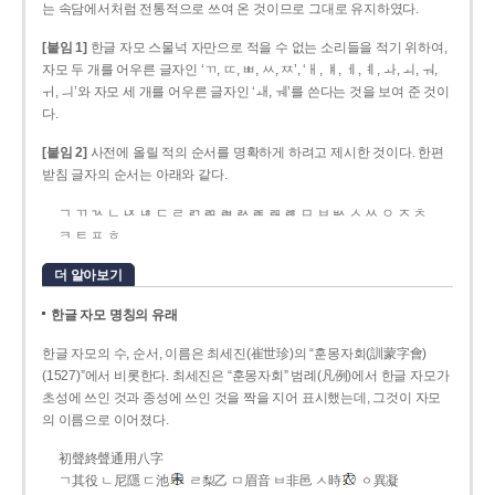
는 속담에서처럼 전통적으로 쓰여 온 것이므로 그대로 유지하였다.
[붙임 1]
한글 자모 스물넉 자만으로 적을 수 없는 소리들을 적기 위하여,
자모 두 개를 어우른 글자인 ‘ㄲ, ㄸ, ㅃ, ㅆ, ㅉ’, ‘ㅐ, ㅒ, ㅔ, ㅖ, ㅘ, ㅚ, ㅝ,
ㅟ, ㅢ’와 자모 세 개를 어우른 글자인 ‘ㅙ, ㅞ’를 쓴다는 것을 보여 준 것이
다.
[붙임 2]
사전에 올릴 적의 순서를 명확하게 하려고 제시한 것이다. 한편
받침 글자의 순서는 아래와 같다.
ㄱ ㄲ ㄳ ㄴ ㄵ ㄶ ㄷ ㄹ ㄺ ㄻ ㄼ ㄽ ㄾ ㄿ ㅀ ㅁ ㅂ ㅄ ㅅ ㅆ ㅇ ㅈ ㅊ
ㅋ ㅌ ㅍ ㅎ
더 알아보기
한글 자모 명칭의 유래
한글 자모의 수, 순서, 이름은 최세진(崔世珍)의 “훈몽자회(訓蒙字會)
(1527)”에서 비롯한다. 최세진은 “훈몽자회” 범례(凡例)에서 한글 자모가
초성에 쓰인 것과 종성에 쓰인 것을 짝을 지어 표시했는데, 그것이 자모
의 이름으로 이어졌다.
初聲終聲通用八字
ㄱ其役 ㄴ尼隱 ㄷ池
ㄹ梨乙 ㅁ眉音 ㅂ非邑 ㅅ時
ㆁ異凝