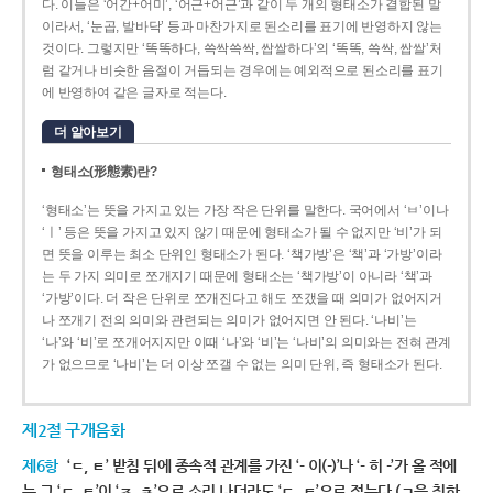
다. 이들은 ‘어간+어미’, ‘어근+어근’과 같이 두 개의 형태소가 결합된 말
이라서, ‘눈곱, 발바닥’ 등과 마찬가지로 된소리를 표기에 반영하지 않는
것이다. 그렇지만 ‘똑똑하다, 쓱싹쓱싹, 쌉쌀하다’의 ‘똑똑, 쓱싹, 쌉쌀’처
럼 같거나 비슷한 음절이 거듭되는 경우에는 예외적으로 된소리를 표기
에 반영하여 같은 글자로 적는다.
더 알아보기
형태소(形態素)란?
‘형태소’는 뜻을 가지고 있는 가장 작은 단위를 말한다. 국어에서 ‘ㅂ’이나
‘ㅣ’ 등은 뜻을 가지고 있지 않기 때문에 형태소가 될 수 없지만 ‘비’가 되
면 뜻을 이루는 최소 단위인 형태소가 된다. ‘책가방’은 ‘책’과 ‘가방’이라
는 두 가지 의미로 쪼개지기 때문에 형태소는 ‘책가방’이 아니라 ‘책’과
‘가방’이다. 더 작은 단위로 쪼개진다고 해도 쪼갰을 때 의미가 없어지거
나 쪼개기 전의 의미와 관련되는 의미가 없어지면 안 된다. ‘나비’는
‘나’와 ‘비’로 쪼개어지지만 이때 ‘나’와 ‘비’는 ‘나비’의 의미와는 전혀 관계
가 없으므로 ‘나비’는 더 이상 쪼갤 수 없는 의미 단위, 즉 형태소가 된다.
제2절 구개음화
제6항
‘ㄷ, ㅌ’ 받침 뒤에 종속적 관계를 가진 ‘- 이(-)’나 ‘- 히 -’가 올 적에
는 그 ‘ㄷ, ㅌ’이 ‘ㅈ, ㅊ’으로 소리 나더라도 ‘ㄷ, ㅌ’으로 적는다.(ㄱ을 취하