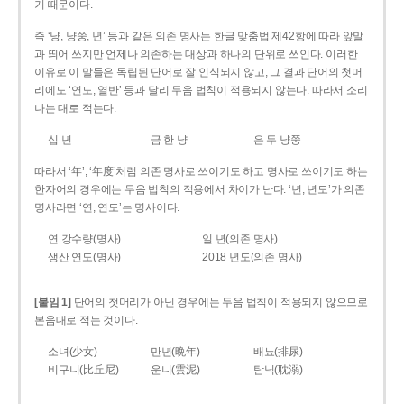
기 때문이다.
즉 ‘냥, 냥쭝, 년’ 등과 같은 의존 명사는 한글 맞춤법 제42항에 따라 앞말
과 띄어 쓰지만 언제나 의존하는 대상과 하나의 단위로 쓰인다. 이러한
이유로 이 말들은 독립된 단어로 잘 인식되지 않고, 그 결과 단어의 첫머
리에도 ‘연도, 열반’ 등과 달리 두음 법칙이 적용되지 않는다. 따라서 소리
나는 대로 적는다.
십 년
금 한 냥
은 두 냥쭝
따라서 ‘年’, ‘年度’처럼 의존 명사로 쓰이기도 하고 명사로 쓰이기도 하는
한자어의 경우에는 두음 법칙의 적용에서 차이가 난다. ‘년, 년도’가 의존
명사라면 ‘연, 연도’는 명사이다.
연 강수량(명사)
일 년(의존 명사)
생산 연도(명사)
2018 년도(의존 명사)
[붙임 1]
단어의 첫머리가 아닌 경우에는 두음 법칙이 적용되지 않으므로
본음대로 적는 것이다.
소녀(少女)
만년(晩年)
배뇨(排尿)
비구니(比丘尼)
운니(雲泥)
탐닉(耽溺)