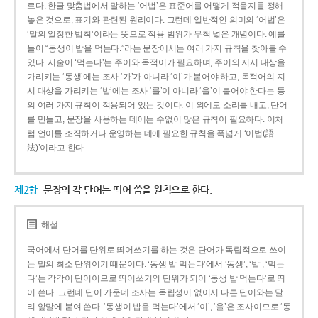
르다. 한글 맞춤법에서 말하는 ‘어법’은 표준어를 어떻게 적을지를 정해
놓은 것으로, 표기와 관련된 원리이다. 그런데 일반적인 의미의 ‘어법’은
‘말의 일정한 법칙’이라는 뜻으로 적용 범위가 무척 넓은 개념이다. 예를
들어 “동생이 밥을 먹는다.”라는 문장에서는 여러 가지 규칙을 찾아볼 수
있다. 서술어 ‘먹는다’는 주어와 목적어가 필요하며, 주어의 지시 대상을
가리키는 ‘동생’에는 조사 ‘가’가 아니라 ‘이’가 붙어야 하고, 목적어의 지
시 대상을 가리키는 ‘밥’에는 조사 ‘를’이 아니라 ‘을’이 붙어야 한다는 등
의 여러 가지 규칙이 적용되어 있는 것이다. 이 외에도 소리를 내고, 단어
를 만들고, 문장을 사용하는 데에는 수없이 많은 규칙이 필요하다. 이처
럼 언어를 조직하거나 운영하는 데에 필요한 규칙을 폭넓게 ‘어법(語
法)’이라고 한다.
제2항
문장의 각 단어는 띄어 씀을 원칙으로 한다.
해설
국어에서 단어를 단위로 띄어쓰기를 하는 것은 단어가 독립적으로 쓰이
는 말의 최소 단위이기 때문이다. ‘동생 밥 먹는다’에서 ‘동생’, ‘밥’, ‘먹는
다’는 각각이 단어이므로 띄어쓰기의 단위가 되어 ‘동생 밥 먹는다’로 띄
어 쓴다. 그런데 단어 가운데 조사는 독립성이 없어서 다른 단어와는 달
리 앞말에 붙여 쓴다. ‘동생이 밥을 먹는다’에서 ‘이’, ‘을’은 조사이므로 ‘동