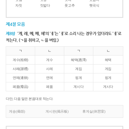
자칫
짓밟다
풋고추
햇곡식
제4절 모음
제8항
‘계, 례, 몌, 폐, 혜’의 ‘ㅖ’는 ‘ㅔ’로 소리 나는 경우가 있더라도 ‘ㅖ’로
적는다. (ㄱ을 취하고, ㄴ을 버림.)
ㄱ
ㄴ
ㄱ
ㄴ
계수(桂樹)
게수
혜택(惠澤)
헤택
사례(謝禮)
사레
계집
게집
연몌(連袂)
연메
핑계
핑게
폐품(廢品)
페품
계시다
게시다
다만, 다음 말은 본음대로 적는다.
게송(偈頌)
게시판(揭示板)
휴게실(休憩室)