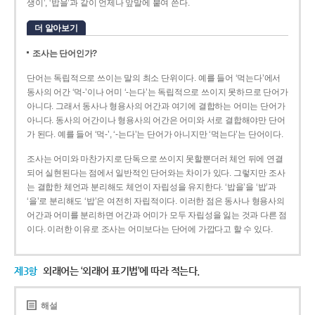
생이’, ‘밥을’과 같이 언제나 앞말에 붙여 쓴다.
더 알아보기
조사는 단어인가?
단어는 독립적으로 쓰이는 말의 최소 단위이다. 예를 들어 ‘먹는다’에서
동사의 어간 ‘먹-­’이나 어미 ‘­-는다’는 독립적으로 쓰이지 못하므로 단어가
아니다. 그래서 동사나 형용사의 어간과 여기에 결합하는 어미는 단어가
아니다. 동사의 어간이나 형용사의 어간은 어미와 서로 결합해야만 단어
가 된다. 예를 들어 ‘먹-’, ‘-는다’는 단어가 아니지만 ‘먹는다’는 단어이다.
조사는 어미와 마찬가지로 단독으로 쓰이지 못할뿐더러 체언 뒤에 연결
되어 실현된다는 점에서 일반적인 단어와는 차이가 있다. 그렇지만 조사
는 결합한 체언과 분리해도 체언이 자립성을 유지한다. ‘밥을’을 ‘밥’과
‘을’로 분리해도 ‘밥’은 여전히 자립적이다. 이러한 점은 동사나 형용사의
어간과 어미를 분리하면 어간과 어미가 모두 자립성을 잃는 것과 다른 점
이다. 이러한 이유로 조사는 어미보다는 단어에 가깝다고 할 수 있다.
제3항
외래어는 ‘외래어 표기법’에 따라 적는다.
해설