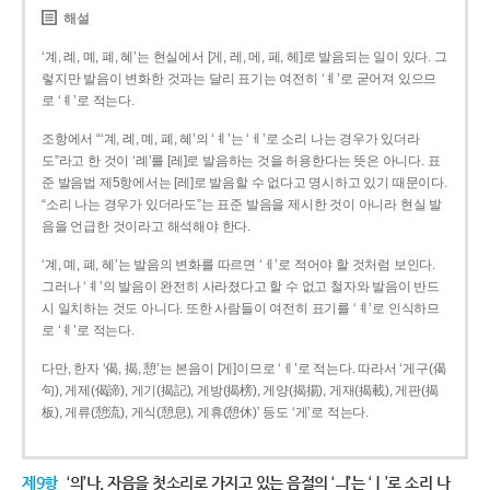
해설
‘계, 례, 몌, 폐, 혜’는 현실에서 [게, 레, 메, 페, 헤]로 발음되는 일이 있다. 그
렇지만 발음이 변화한 것과는 달리 표기는 여전히 ‘ㅖ’로 굳어져 있으므
로 ‘ㅖ’로 적는다.
조항에서 “‘계, 례, 몌, 폐, 혜’의 ‘ㅖ’는 ‘ㅔ’로 소리 나는 경우가 있더라
도”라고 한 것이 ‘례’를 [레]로 발음하는 것을 허용한다는 뜻은 아니다. 표
준 발음법 제5항에서는 [레]로 발음할 수 없다고 명시하고 있기 때문이다.
“소리 나는 경우가 있더라도”는 표준 발음을 제시한 것이 아니라 현실 발
음을 언급한 것이라고 해석해야 한다.
‘계, 몌, 폐, 혜’는 발음의 변화를 따르면 ‘ㅔ’로 적어야 할 것처럼 보인다.
그러나 ‘ㅖ’의 발음이 완전히 사라졌다고 할 수 없고 철자와 발음이 반드
시 일치하는 것도 아니다. 또한 사람들이 여전히 표기를 ‘ㅖ’로 인식하므
로 ‘ㅖ’로 적는다.
다만, 한자 ‘偈, 揭, 憩’는 본음이 [게]이므로 ‘ㅔ’로 적는다. 따라서 ‘게구(偈
句), 게제(偈諦), 게기(揭記), 게방(揭榜), 게양(揭揚), 게재(揭載), 게판(揭
板), 게류(憩流), 게식(憩息), 게휴(憩休)’ 등도 ‘게’로 적는다.
제9항
‘의’나, 자음을 첫소리로 가지고 있는 음절의 ‘ㅢ’는 ‘ㅣ’로 소리 나