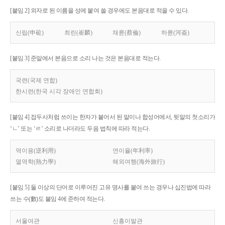
[붙임 2] 외자로 된 이름을 성에 붙여 쓸 경우에도 본음대로 적을 수 있다.
신립(申砬)
최린(崔麟)
채륜(蔡倫)
하륜(河崙)
[붙임 3] 준말에서 본음으로 소리 나는 것은 본음대로 적는다.
국련(국제 연합)
한시련(한국 시각 장애인 연합회)
[붙임 4] 접두사처럼 쓰이는 한자가 붙어서 된 말이나 합성어에서, 뒷말의 첫소리가
‘ㄴ’ 또는 ‘ㄹ’ 소리로 나더라도 두음 법칙에 따라 적는다.
역이용(逆利用)
연이율(年利率)
열역학(熱力學)
해외여행(海外旅行)
[붙임 5] 둘 이상의 단어로 이루어진 고유 명사를 붙여 쓰는 경우나 십진법에 따라
쓰는 수(數)도 붙임 4에 준하여 적는다.
서울여관
신흥이발관