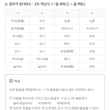
는 경우가 있더라도 ‘ㅢ’로 적는다. (ㄱ을 취하고, ㄴ을 버림.)
ㄱ
ㄴ
ㄱ
ㄴ
의의(意義)
의이
닁큼
닝큼
본의(本義)
본이
띄어쓰기
띠어쓰기
무늬[紋]
무니
씌어
씨어
보늬
보니
틔어
티어
오늬
오니
희망(希望)
히망
하늬바람
하니바람
희다
히다
늴리리
닐리리
유희(遊戱)
유히
해설
표준 발음법 제5항에서는 ‘ㅢ’의 발음을 다음과 같이 규정하고 있다.
① 자음을 첫소리로 가지고 있는 음절의 ‘ㅢ’는 [ㅣ]로 발음한다.
늴리리[닐리리]
씌어[씨어]
유희[유히]
② 단어의 첫음절 이외의 ‘의’는 [이]로, 조사 ‘의’는 [에]로 발음할 수 있다.