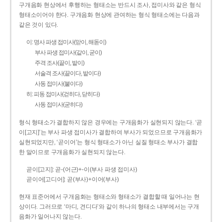
구개음화 현상에서 후행하는 형태소는 반드시 조사, 접미사와 같은 형식
형태소이어야 한다. 구개음화 현상에 관여하는 형식 형태소에는 다음과
같은 것이 있다.
이: 명사 파생 접미사(맏이, 해돋이)
부사 파생 접미사(같이, 굳이)
주격 조사(끝이, 밭이)
서술격 조사(끝이다, 밭이다)
사동 접미사(붙이다)
히: 피동 접미사(걷히다, 닫히다)
사동 접미사(굳히다)
형식 형태소가 결합하지 않은 경우에는 구개음화가 실현되지 않는다. ‘곧
이[고지]’는 부사 파생 접미사가 결합하여 부사가 되었으므로 구개음화가
실현되었지만, ‘곧이어’는 형식 형태소가 아닌 실질 형태소 부사가 결합
한 말이므로 구개음화가 실현되지 않는다.
곧이[고지]: 곧-­(어근)+­-이(부사 파생 접미사)
곧이어[고디어]: 곧(부사)+이어(부사)
현재 표준어에서 구개음화는 형태소와 형태소가 결합할 때 일어나는 현
상이다. 그러므로 ‘마디, 견디다’와 같이 하나의 형태소 내부에서는 구개
음화가 일어나지 않는다.