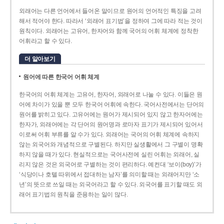
외래어는 다른 언어에서 들어온 말이므로 원어의 언어적인 특징을 고려
해서 적어야 한다. 따라서 ‘외래어 표기법’을 정하여 그에 따라 적는 것이
원칙이다. 외래어는 고유어, 한자어와 함께 국어의 어휘 체계에 정착한
어휘라고 할 수 있다.
더 알아보기
원어에 따른 한국어 어휘 체계
한국어의 어휘 체계는 고유어, 한자어, 외래어로 나눌 수 있다. 이들은 원
어에 차이가 있을 뿐 모두 한국어 어휘에 속한다. 국어사전에서는 단어의
원어를 밝히고 있다. 고유어에는 원어가 제시되어 있지 않고 한자어에는
한자가, 외래어에는 각 단어의 원어명과 로마자 표기가 제시되어 있어서
이로써 어휘 부류를 알 수가 있다. 외래어는 국어의 어휘 체계에 속하지
않는 외국어와 개념적으로 구별된다. 하지만 실생활에서 그 구별이 명확
하지 않을 때가 있다. 현실적으로는 국어사전에 실린 어휘는 외래어, 실
리지 않은 것은 외국어로 구별하는 것이 편리하다. 예컨대 ‘보이(boy)’가
‘식당이나 호텔 따위에서 접대하는 남자’를 의미할 때는 외래어지만 ‘소
년’의 뜻으로 쓰일 때는 외국어라고 할 수 있다. 외국어를 표기할 때도 외
래어 표기법의 원칙을 준용하는 일이 많다.