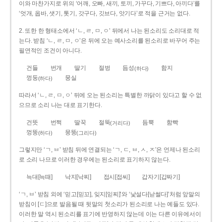
이와 마찬가지로 위의 ‘어깨, 오빠, 새끼, 토끼, 가꾸다, 기쁘다, 아끼다’를
‘엇개, 옵바, 샛기, 톳기, 갓구다, 깃브다, 앗기다’로 적을 근거는 없다.
2. 또한 한 형태소에서 ‘ㄴ, ㄹ, ㅁ, ㅇ’ 뒤에서 나는 된소리도 소리대로 적
는다. 받침 ‘ㄴ, ㄹ, ㅁ, ㅇ’은 뒤에 오는 예사소리를 된소리로 바꾸어 주는
필연적인 조건이 아니다.
건들
번개
딸기
절벙
듬성
함지
(하다)
껑둥
뭉실
(하다)
따라서 ‘ㄴ, ㄹ, ㅁ, ㅇ’ 뒤에 오는 된소리는 특별한 까닭이 있다고 할 수 없
으므로 소리 나는 대로 표기한다.
건뜻
번쩍
딸꾹
절뚝
듬뿍
함빡
(거리다)
껑뚱
뭉뚱
(하다)
(그리다)
그렇지만 ‘ㄱ, ㅂ’ 받침 뒤에 연결되는 ‘ㄱ, ㄷ, ㅂ, ㅅ, ㅈ’은 언제나 된소리
로 소리 나므로 이러한 경우에는 된소리로 표기하지 않는다.
늑대[늑때]
낙지[낙찌]
접시[접씨]
갑자기[갑짜기]
‘ㄱ, ㅂ’ 받침 외에 ‘믿고[믿꼬], 잊지[읻찌]’와 ‘낯설다[낟썰다]’처럼 앞말의
받침이 [ㄷ]으로 발음될 때 뒷말의 첫소리가 된소리로 나는 예들도 있다.
이러한 말 역시 된소리를 표기에 반영하지 않는데 이는 다른 이유에서이