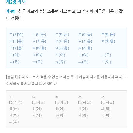
제2장 자모
제4항
한글 자모의 수는 스물넉 자로 하고, 그 순서와 이름은 다음과 같
이 정한다.
ㄱ(기역)
ㄴ(니은)
ㄷ(디귿)
ㄹ(리을)
ㅁ(미음)
ㅂ(비읍)
ㅅ(시옷)
ㅇ(이응)
ㅈ(지읒)
ㅊ(치읓)
ㅋ(키읔)
ㅌ(티읕)
ㅍ(피읖)
ㅎ(히읗)
ㅏ(아)
ㅑ(야)
ㅓ(어)
ㅕ(여)
ㅗ(오)
ㅛ(요)
ㅜ(우)
ㅠ(유)
ㅡ(으)
ㅣ(이)
[붙임 1] 위의 자모로써 적을 수 없는 소리는 두 개 이상의 자모를 어울러서 적되, 그
순서와 이름은 다음과 같이 정한다.
ㄲ
ㄸ
ㅃ
ㅆ
ㅉ
(쌍기역)
(쌍디귿)
(쌍비읍)
(쌍시옷)
(쌍지읒)
ㅐ(애)
ㅒ(얘)
ㅔ(에)
ㅖ(예)
ㅘ(와)
ㅙ(왜)
ㅚ(외)
ㅝ(워)
ㅞ(웨)
ㅟ(위)
ㅢ(의)