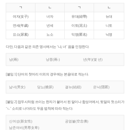
ㄱ
ㄴ
ㄱ
ㄴ
여자(女子)
녀자
유대(紐帶)
뉴대
연세(年歲)
년세
이토(泥土)
니토
요소(尿素)
뇨소
익명(匿名)
닉명
다만, 다음과 같은 의존 명사에서는 ‘냐, 녀’ 음을 인정한다.
냥(兩)
냥쭝(兩-)
년(年)(몇 년)
[붙임 1] 단어의 첫머리 이외의 경우에는 본음대로 적는다.
남녀(男女)
당뇨(糖尿)
결뉴(結紐)
은닉(隱匿)
[붙임 2] 접두사처럼 쓰이는 한자가 붙어서 된 말이나 합성어에서, 뒷말의 첫소리가
‘ㄴ’ 소리로 나더라도 두음 법칙에 따라 적는다.
신여성(新女性)
공염불(空念佛)
남존여비(男尊女卑)