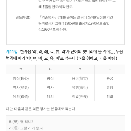
상 구분한 일 년 동안의 기간. 또는 앞의 말에 해당하는 그
해. ¶ 졸업 연도/제작 연도.
년도(年度)
「의존명사」((해를 뜻하는 말 뒤에 쓰여)) 일정한 기간
단위로서의 그해. ¶ 1985년도 출생자/1970년도 졸업
식/1990년도 예산안.
제11항
한자음 ‘랴, 려, 례, 료, 류, 리’가 단어의 첫머리에 올 적에는, 두음
법칙에 따라 ‘야, 여, 예, 요, 유, 이’로 적는다.(ㄱ을 취하고, ㄴ을 버림.)
ㄱ
ㄴ
ㄱ
ㄴ
양심(良心)
량심
용궁(龍宮)
룡궁
역사(歷史)
력사
유행(流行)
류행
예의(禮儀)
례의
이발(理髮)
리발
다만, 다음과 같은 의존 명사는 본음대로 적는다.
리(里): 몇 리냐?
리(理): 그럴 리가 없다.