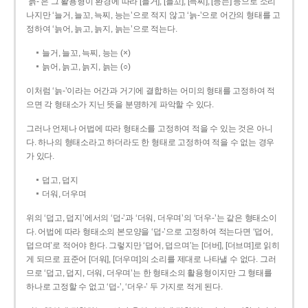
‘늙-’은 그 활용형이 환경에 따라 [늘거], [늘꼬], [늑찌], [능는] 등으로 소리
나지만 ‘늘거, 늘꼬, 늑찌, 능는’으로 적지 않고 ‘늙-’으로 어간의 형태를 고
정하여 ‘늙어, 늙고, 늙지, 늙는’으로 적는다.
늘거, 늘꼬, 늑찌, 능는 (×)
늙어, 늙고, 늙지, 늙는 (○)
이처럼 ‘늙-­’이라는 어간과 거기에 결합하는 어미의 형태를 고정하여 적
으면 각 형태소가 지닌 뜻을 분명하게 파악할 수 있다.
그러나 언제나 어법에 따라 형태소를 고정하여 적을 수 있는 것은 아니
다. 하나의 형태소라고 하더라도 한 형태로 고정하여 적을 수 없는 경우
가 있다.
덥고, 덥지
더워, 더우며
위의 ‘덥고, 덥지’에서의 ‘덥-­’과 ‘더워, 더우며’의 ‘더우-­’는 같은 형태소이
다. 어법에 따라 형태소의 본모양을 ‘덥-­’으로 고정하여 적는다면 ‘덥어,
덥으며’로 적어야 한다. 그렇지만 ‘덥어, 덥으며’는 [더버], [더브며]로 읽히
게 되므로 표준어 [더워], [더우며]의 소리를 제대로 나타낼 수 없다. 그러
므로 ‘덥고, 덥지, 더워, 더우며’는 한 형태소의 활용형이지만 그 형태를
하나로 고정할 수 없고 ‘덥-’, ‘더우-’ 두 가지로 적게 된다.