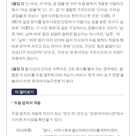
[붙임 2]
‘신-여성, 구-여성, 공-염불’은 이미 두음 법칙이 적용된 자립적인
명사 ‘여성, 염불’에 ‘신-, 구-, 공-’이 결합한 구조이므로 ‘신여성, 구여성,
공염불’로 적는다. ‘접두사처럼 쓰이는 한자’라고 한 것은 ‘신(新), 구
(舊)’와 같은 한자를 접두사로만 단정하기 어렵다는 점을 밝힌 것이다. 실
제로 ‘구(舊)’는 ‘구 시민 회관’과 같은 구성에서는 관형사로도 쓰인다. ‘남
존­-여비, 남부-­여대’ 등은 엄밀히 말하면 합성어는 아니지만, ‘남존’, ‘여
비’, ‘남부’, ‘여대’ 등이 마치 단어와 같이 인식되어 두음 법칙이 적용된 형
태로 굳어져 쓰이고 있는 것이다. 한편 ‘신년도, 구년도’ 등은 발음이 [신
년도], [구ː년도]이며 ‘신년­-도, 구년-­도’로 분석되는 구조이므로 이 규정이
적용되지 않는다.
[붙임 3]
둘 이상의 단어로 이루어진 고유 명사를 붙여 쓰는 경우에도, 결
합된 각 단어를 두음 법칙에 따라 적는다. 따라서 ‘한국 여자 농구 연맹’을
붙여서 쓰면 ‘한국여자농구연맹’이 된다.
더 알아보기
두음 법칙의 적용
두음 법칙의 적용에 차이가 있는 ‘연도’와 ‘년도’는 “표준국어대사전”에서
이러한 차이점을 확인할 수 있다.
연도(年度)
「명사」 사무나 회계 결산 따위의 처리를 위하여 편의