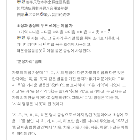
兩字只取本字之釋俚語爲聲
其尼池梨眉非時異八音用於初聲
役隱
乙音邑
凝八音用於終聲
초성과 종성에 두루 쓰이는 여덟 자
ㄱ기역 ㄴ니은 ㄷ디귿 ㄹ리을 ㅁ미음 ㅂ비읍 ㅅ시옷 ㆁ
두 자는 다만 그 글자의 우리말 뜻을 취해 소리로 사용한다.
기니디리미비시
여덟 음은 초성에 사용되고,
역은귿을음읍옷
여덟 음은 종성에 사용된다.
“훈몽자회” 범례
자모의 이름 가운데 ‘ㄱ, ㄷ, ㅅ’의 명칭이 다른 자모의 이름과 다른 것은
한자에는 ‘윽, 읃, 읏’과 같은 발음을 가진 글자가 없기 때문이었다. 그래
서 ‘윽’은 가까운 발음인 ‘役(역)’으로 표시하여 ‘ㄱ’은 ‘기역’이 되었다. 그
리고 ‘읃’과 ‘읏’은 각각 ‘末(귿 말)’과 ‘衣(옷 의)’로 표기하고, 두 글자는 글
자의 의미만을 취한다고 설명하였다. 그래서 ‘ㄷ’의 명칭은 ‘디귿’이,
‘ㅅ’의 명칭은 ‘시옷’이 된 것이다.
‘ㅈ, ㅊ, ㅋ, ㅌ, ㅍ, ㅎ’은 당시 종성으로 쓰이지 않던 것들이어서 초성에 모
음 ‘ㅣ’를 붙인 ‘지, 치, 키, 티, 피, 히’로만 음가를 나타내 주었는데, 1933년
‘한글 마춤법 통일안’에서 ‘지읒, 치읓, 키읔, 티읕, 피읖, 히읗’과 같은 이름
이 확정되었다.