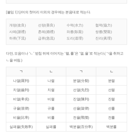
[붙임 1] 단어의 첫머리 이외의 경우에는 본음대로 적는다.
개량(改良)
선량(善良)
수력(水力)
협력(協力)
사례(謝禮)
혼례(婚禮)
와룡(臥龍)
쌍룡(雙龍)
하류(下流)
급류(急流)
도리(道理)
진리(眞理)
다만, 모음이나 ‘ㄴ’ 받침 뒤에 이어지는 ‘렬, 률’은 ‘열, 율’로 적는다.(ㄱ을 취하고
ㄴ을 버림.)
ㄱ
ㄴ
ㄱ
ㄴ
나열(羅列)
나렬
분열(分裂)
분렬
치열(齒列)
치렬
선열(先烈)
선렬
비열(卑劣)
비렬
진열(陳列)
진렬
규율(規律)
규률
선율(旋律)
선률
비율(比率)
비률
전율(戰慄)
전률
실패율(失敗率)
실패률
백분율(百分率)
백분률