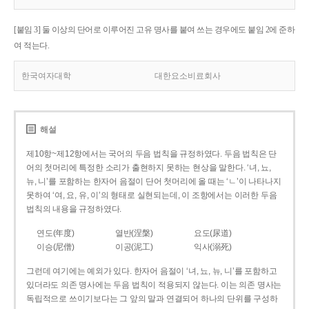
[붙임 3] 둘 이상의 단어로 이루어진 고유 명사를 붙여 쓰는 경우에도 붙임 2에 준하
여 적는다.
한국여자대학
대한요소비료회사
해설
제10항~제12항에서는 국어의 두음 법칙을 규정하였다. 두음 법칙은 단
어의 첫머리에 특정한 소리가 출현하지 못하는 현상을 말한다. ‘녀, 뇨,
뉴, 니’를 포함하는 한자어 음절이 단어 첫머리에 올 때는 ‘ㄴ’이 나타나지
못하여 ‘여, 요, 유, 이’의 형태로 실현되는데, 이 조항에서는 이러한 두음
법칙의 내용을 규정하였다.
연도(年度)
열반(涅槃)
요도(尿道)
이승(尼僧)
이공(泥工)
익사(溺死)
그런데 여기에는 예외가 있다. 한자어 음절이 ‘녀, 뇨, 뉴, 니’를 포함하고
있더라도 의존 명사에는 두음 법칙이 적용되지 않는다. 이는 의존 명사는
독립적으로 쓰이기보다는 그 앞의 말과 연결되어 하나의 단위를 구성하