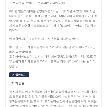
주의[주의/주이]
우리의[우리의/우리에]
이러한 발음의 변화를 반영한다면 ‘ㅢ’는 ‘ㅣ’로 적을 수 있고, 특히 자음
뒤에서는 ‘ㅣ’로 적도록 해야 할 것이다. 그러나 이미 익숙해진 표기인 ‘희
망, 주의’를 ‘히망, 주이’로 적는 것은 공감하기 어렵고 발음의 변화를 표
기에 모두 반영할 수도 없으므로 ‘ㅢ’가 ‘ㅣ’로 소리 나더라도 ‘ㅢ’로 적는
것이다.
이 조항에서는 ‘ㅢ’로 적는 세 가지 유형을 제시하고 있다.
① 모음 ‘ㅡ, ㅣ’가 줄어든 형태이므로 ‘ㅢ’로 적는 경우: 씌어(←쓰이어),
틔어(←트이어) 등
② 한자어이므로 ‘ㅢ’로 적는 경우: 의의(意義), 희망(希望), 유희(遊戱) 등
③ 발음과 표기의 전통에 따라 ‘ㅢ’로 적는 경우: 무늬, 하늬바람, 늴리리,
닁큼 등
더 알아보기
‘의’의 발음
‘의사의 책임’에서 첫음절의 ‘의’는 [의]로 발음하고 조사 ‘의’는 [의]나 [에]
로 모두 발음할 수 있다. 이들은 [이]로 소리 나는 경우가 아니라서 이 조
항과는 무관하지만, 모두 ‘의’로 적는다는 점에서 공통점이 있다. 즉 첫음
절의 ‘의’는 발음의 변화가 없으므로 ‘의’로 적고, 조사 ‘의’는 [에]로 발음할