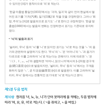
수 있지만 [의]가 원칙이므로 ‘의’로 적는다.
‘한글 마춤법 통일안(1933)’에서는 ‘긔챠, 일긔’와 같이 언어 현실에서 멀
어진 표기를 ‘기차(汽車), 일기(日氣)’로 적을 것을 규정하였다. 그러나 ‘희
망, 주의’는 [의]로 발음되므로 표기도 ‘ㅢ’로 한다고 규정하였다. ‘한글 맞
춤법(1988)’에서는 발음의 변화는 인정하면서 표기는 기존대로 유지하
였다.
‘늬’의 발음과 표기
‘늴리리, 무늬’ 등의 ‘늬’를 ‘니’로 읽지만 표기는 ‘늬’로 하는 것을 ‘ㄴ’의 음
가와 관련하여 설명하기도 한다. ‘무늬’의 ‘ㄴ’은 ‘어머니’의 ‘ㄴ’과 음가가
다르므로 이를 고려하여 ‘늬’로 적는다는 견해이다. 이에 따르면 ‘ㄴ’은
‘ㅣ(ㅑ, ㅕ, ㅛ, ㅠ)’와 결합하면 ‘어머니, 읽으니까’에서의 [니]처럼 경구개
음(硬口蓋音) [ɲ]으로 발음되지만, ‘늴리리, 무늬’ 등의 ‘늬’에서는 구개음
화하지 않은 ‘ㄴ’, 곧 치경음(齒莖音) [n]으로 발음된다. 이를 고려하여 ‘늴
리리, 무늬’ 등에서는 전통적인 표기대로 ‘늬’로 적는다고 본다.
제5절 두음 법칙
제10항
한자음 ‘녀, 뇨, 뉴, 니’가 단어 첫머리에 올 적에는, 두음 법칙에
따라 ‘여, 요, 유, 이’로 적는다. (ㄱ을 취하고, ㄴ을 버림.)