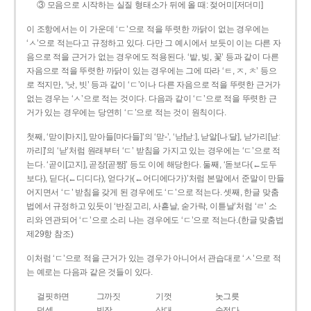
③ 모음으로 시작하는 실질 형태소가 뒤에 올 때: 젖어미[저더미]
이 조항에서는 이 가운데 ‘ㄷ’으로 적을 뚜렷한 까닭이 없는 경우에는
‘ㅅ’으로 적는다고 규정하고 있다. 다만 그 예시에서 보듯이 이는 다른 자
음으로 적을 근거가 없는 경우에도 적용된다. ‘밭, 빚, 꽃’ 등과 같이 다른
자음으로 적을 뚜렷한 까닭이 있는 경우에는 그에 따라 ‘ㅌ, ㅈ, ㅊ’ 등으
로 적지만, ‘낫, 빗’ 등과 같이 ‘ㄷ’이나 다른 자음으로 적을 뚜렷한 근거가
없는 경우는 ‘ㅅ’으로 적는 것이다. 다음과 같이 ‘ㄷ’으로 적을 뚜렷한 근
거가 있는 경우에는 당연히 ‘ㄷ’으로 적는 것이 원칙이다.
첫째, ‘맏이[마지], 맏아들[마다들]’의 ‘맏-’, ‘낟[낟ː], 낟알[나ː달], 낟가리[낟ː
까리]’의 ‘낟’처럼 원래부터 ‘ㄷ’ 받침을 가지고 있는 경우에는 ‘ㄷ’으로 적
는다. ‘곧이[고지], 곧장[곧짱]’ 등도 이에 해당한다. 둘째, ‘돋보다(←도두
보다), 딛다(←디디다), 얻다가(←어디에다가)’처럼 본말에서 준말이 만들
어지면서 ‘ㄷ’ 받침을 갖게 된 경우에도 ‘ㄷ’으로 적는다. 셋째, 한글 맞춤
법에서 규정하고 있듯이 ‘반짇고리, 사흗날, 숟가락, 이튿날’처럼 ‘ㄹ’ 소
리와 연관되어 ‘ㄷ’으로 소리 나는 경우에도 ‘ㄷ’으로 적는다.(한글 맞춤법
제29항 참조)
이처럼 ‘ㄷ’으로 적을 근거가 있는 경우가 아니어서 관습대로 ‘ㅅ’으로 적
는 예로는 다음과 같은 것들이 있다.
걸핏하면
그까짓
기껏
놋그릇
덧셈
빗장
삿대
숫접다