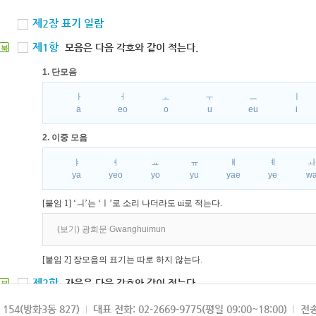
제2장 표기 일람
제1항
모음은 다음 각호와 같이 적는다.
북
1. 단모음
ㅏ
ㅓ
ㅗ
ㅜ
ㅡ
ㅣ
a
eo
o
u
eu
i
2. 이중 모음
ㅑ
ㅕ
ㅛ
ㅠ
ㅒ
ㅖ
ya
yeo
yo
yu
yae
ye
w
[붙임 1] ‘ㅢ’는 ‘ㅣ’로 소리 나더라도 ui로 적는다.
(보기) 광희문 Gwanghuimun
[붙임 2] 장모음의 표기는 따로 하지 않는다.
제2항
자음은 다음 각호와 같이 적는다.
북
1. 파열음
154(방화3동 827)
대표 전화: 02-2669-9775(평일 09:00~18:00)
전송