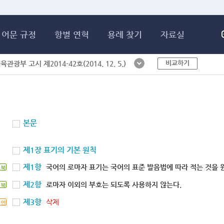
메인콘텐츠 바로가기
어문 규정
항별 연혁
용례 찾기
자료실
비교하기
체육관광부 고시 제2014-42호(2014. 12. 5.)
본문
제1장 표기의 기본 원칙
제1항
국어의 로마자 표기는 국어의 표준 발음법에 따라 적는 것을 
북
제2항
로마자 이외의 부호는 되도록 사용하지 않는다.
북
제3항
삭제
연