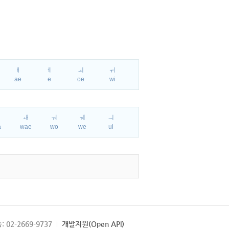
ㅐ
ㅔ
ㅚ
ㅟ
ae
e
oe
wi
ㅘ
ㅙ
ㅝ
ㅞ
ㅢ
a
wae
wo
we
ui
: 02-2669-9737
개발지원(Open API)