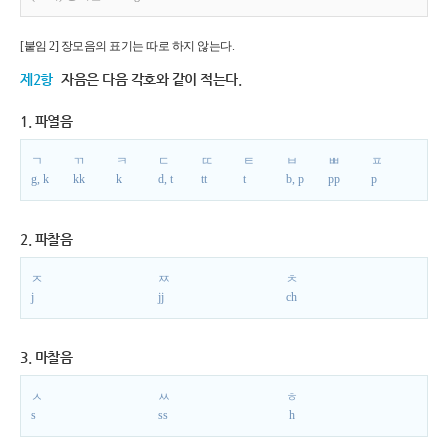
[붙임 2] 장모음의 표기는 따로 하지 않는다.
제2항
자음은 다음 각호와 같이 적는다.
1. 파열음
ㄱ
ㄲ
ㅋ
ㄷ
ㄸ
ㅌ
ㅂ
ㅃ
ㅍ
g, k
kk
k
d, t
tt
t
b, p
pp
p
2. 파찰음
ㅈ
ㅉ
ㅊ
j
jj
ch
3. 마찰음
ㅅ
ㅆ
ㅎ
s
ss
h