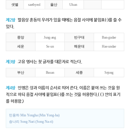
샛별
saetbyeol
울산
Ulsan
제2항
발음상 혼동의 우려가 있을 때에는 음절 사이에 붙임표(-)를 쓸 수
있다.
중앙
Jung-ang
반구대
Ban-gudae
세운
Se-un
해운대
Hae-undae
제3항
고유 명사는 첫 글자를 대문자로 적는다.
부산
Busan
세종
Sejong
제4항
인명은 성과 이름의 순서로 띄어 쓴다. 이름은 붙여 쓰는 것을 원
칙으로 하되 음절 사이에 붙임표(-)를 쓰는 것을 허용한다.( ( ) 안의 표기
를 허용함.)
민용하 Min Yongha (Min Yong-ha)
송나리 Song Nari (Song Na-ri)