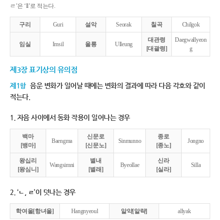
ㄹ’은 ‘ll’로 적는다.
구리
Guri
설악
Seorak
칠곡
Chilgok
대관령
Daegwallyeon
임실
Imsil
울릉
Ulleung
[대괄령]
g
제3장 표기상의 유의점
제1항
음운 변화가 일어날 때에는 변화의 결과에 따라 다음 각호와 같이
적는다.
1. 자음 사이에서 동화 작용이 일어나는 경우
백마
신문로
종로
Baengma
Sinmunno
Jongno
[뱅마]
[신문노]
[종노]
왕십리
별내
신라
Wangsimni
Byeollae
Silla
[왕심니]
[별래]
[실라]
2. ‘ㄴ, ㄹ’이 덧나는 경우
학여울[항녀울]
Hangnyeoul
알약[알략]
allyak