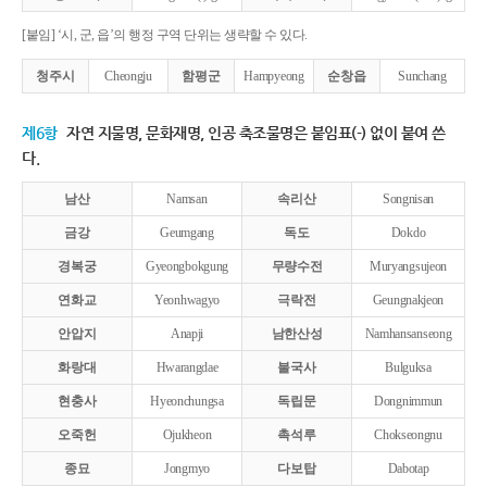
[붙임] ‘시, 군, 읍’의 행정 구역 단위는 생략할 수 있다.
청주시
Cheongju
함평군
Hampyeong
순창읍
Sunchang
제6항
자연 지물명, 문화재명, 인공 축조물명은 붙임표(-) 없이 붙여 쓴
다.
남산
Namsan
속리산
Songnisan
금강
Geumgang
독도
Dokdo
경복궁
Gyeongbokgung
무량수전
Muryangsujeon
연화교
Yeonhwagyo
극락전
Geungnakjeon
안압지
Anapji
남한산성
Namhansanseong
화랑대
Hwarangdae
불국사
Bulguksa
현충사
Hyeonchungsa
독립문
Dongnimmun
오죽헌
Ojukheon
촉석루
Chokseongnu
종묘
Jongmyo
다보탑
Dabotap