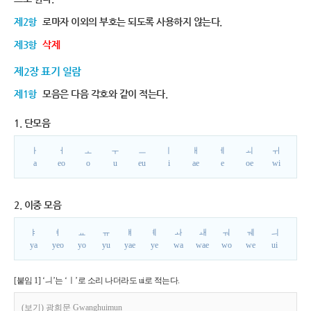
제2항
로마자 이외의 부호는 되도록 사용하지 않는다.
제3항
삭제
제2장 표기 일람
제1항
모음은 다음 각호와 같이 적는다.
1. 단모음
ㅏ
ㅓ
ㅗ
ㅜ
ㅡ
ㅣ
ㅐ
ㅔ
ㅚ
ㅟ
a
eo
o
u
eu
i
ae
e
oe
wi
2. 이중 모음
ㅑ
ㅕ
ㅛ
ㅠ
ㅒ
ㅖ
ㅘ
ㅙ
ㅝ
ㅞ
ㅢ
ya
yeo
yo
yu
yae
ye
wa
wae
wo
we
ui
[붙임 1] ‘ㅢ’는 ‘ㅣ’로 소리 나더라도 ui로 적는다.
(보기) 광희문 Gwanghuimun