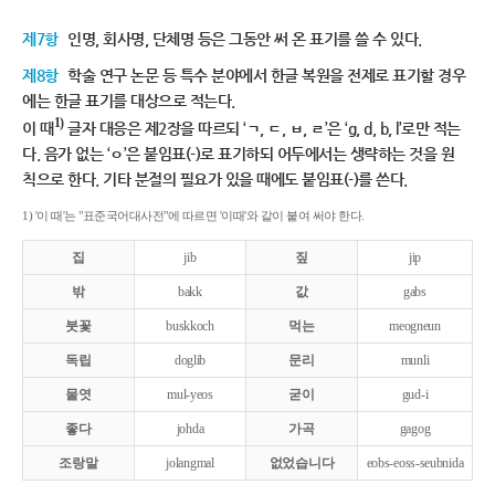
제7항
인명, 회사명, 단체명 등은 그동안 써 온 표기를 쓸 수 있다.
제8항
학술 연구 논문 등 특수 분야에서 한글 복원을 전제로 표기할 경우
에는 한글 표기를 대상으로 적는다.
1)
이 때
글자 대응은 제2장을 따르되 ‘ㄱ, ㄷ, ㅂ, ㄹ’은 ‘g, d, b, l’로만 적는
다. 음가 없는 ‘ㅇ’은 붙임표(-)로 표기하되 어두에서는 생략하는 것을 원
칙으로 한다. 기타 분절의 필요가 있을 때에도 붙임표(-)를 쓴다.
1) '이 때'는 "표준국어대사전"에 따르면 '이때'와 같이 붙여 써야 한다.
집
jib
짚
jip
밖
bakk
값
gabs
붓꽃
buskkoch
먹는
meogneun
독립
doglib
문리
munli
물엿
mul-yeos
굳이
gud-i
좋다
johda
가곡
gagog
조랑말
jolangmal
없었습니다
eobs-eoss-seubnida