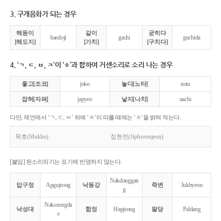
3. 구개음화가 되는 경우
해돋이
같이
굳히다
haedoji
gachi
guchida
[해도지]
[가치]
[구치다]
4. ‘ㄱ, ㄷ, ㅂ, ㅈ’이 ‘ㅎ’과 합하여 거센소리로 소리 나는 경우
좋고[조코]
joko
놓다[노타]
nota
잡혀[자펴]
japyeo
낳지[나치]
nachi
다만, 체언에서 ‘ㄱ, ㄷ, ㅂ’ 뒤에 ‘ㅎ’이 따를 때에는 ‘ㅎ’을 밝혀 적는다.
묵호(Mukho)
집현전(Jiphyeonjeon)
[붙임] 된소리되기는 표기에 반영하지 않는다.
Nakdonggan
압구정
Apgujeong
낙동강
죽변
Jukbyeon
g
Nakseongda
낙성대
합정
Hapjeong
팔당
Paldang
e