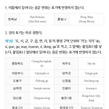
1. 이름에서 일어나는 음운 변화는 표기에 반영하지 않는다.
Han Boknam
Hong Bitna
한복남
홍빛나
(Han Bok-nam)
(Hong Bit-na)
2. 성의 표기는 따로 정한다.
제5항
‘도, 시, 군, 구, 읍, 면, 리, 동’의 행정 구역 단위와 ‘가’는 각각 ‘do,
si, gun, gu, eup, myeon, ri, dong, ga’로 적고, 그 앞에는 붙임표(-)를 넣
는다. 붙임표(-) 앞뒤에서 일어나는 음운 변화는 표기에 반영하지 않는다.
Chungcheongbuk-
충청북도
제주도
Jeju-do
do
의정부시
Uijeongbu-si
양주군
Yangju-gun
도봉구
Dobong-gu
신창읍
Sinchang-eup
삼죽면
Samjuk-myeon
인왕리
Inwang-ri
Bongcheon 1(il)-
당산동
Dangsan-dong
봉천 1동
dong
종로 2가
Jongno 2(i)-ga
퇴계로 3가
Toegyero 3(sam)-ga