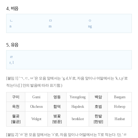
4. 비음
ㄴ
ㅁ
ㅇ
n
m
ng
5. 유음
ㄹ
r, l
[붙임 1] ‘ㄱ, ㄷ, ㅂ’은 모음 앞에서는 ‘g, d, b’로, 자음 앞이나 어말에서는 ‘k, t, p’로
적는다.([ ] 안의 발음에 따라 표기함.)
구미
Gumi
영동
Yeongdong
백암
Baegam
옥천
Okcheon
합덕
Hapdeok
호법
Hobeop
월곶
벚꽃
한밭
Wolgot
beotkkot
Hanbat
[월곧]
[벋꼳]
[한받]
[붙임 2] ‘ㄹ’은 모음 앞에서는 ‘r’로, 자음 앞이나 어말에서는 ‘l’로 적는다. 단, ‘ㄹ