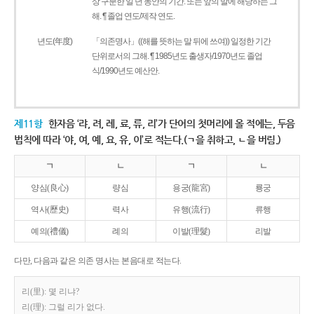
상 구분한 일 년 동안의 기간. 또는 앞의 말에 해당하는 그
해. ¶ 졸업 연도/제작 연도.
년도(年度)
「의존명사」((해를 뜻하는 말 뒤에 쓰여)) 일정한 기간
단위로서의 그해. ¶ 1985년도 출생자/1970년도 졸업
식/1990년도 예산안.
제11항
한자음 ‘랴, 려, 례, 료, 류, 리’가 단어의 첫머리에 올 적에는, 두음
법칙에 따라 ‘야, 여, 예, 요, 유, 이’로 적는다.(ㄱ을 취하고, ㄴ을 버림.)
ㄱ
ㄴ
ㄱ
ㄴ
양심(良心)
량심
용궁(龍宮)
룡궁
역사(歷史)
력사
유행(流行)
류행
예의(禮儀)
례의
이발(理髮)
리발
다만, 다음과 같은 의존 명사는 본음대로 적는다.
리(里): 몇 리냐?
리(理): 그럴 리가 없다.