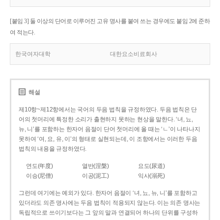
[붙임 3] 둘 이상의 단어로 이루어진 고유 명사를 붙여 쓰는 경우에도 붙임 2에 준하
여 적는다.
한국여자대학
대한요소비료회사
해설
제10항~제12항에서는 국어의 두음 법칙을 규정하였다. 두음 법칙은 단
어의 첫머리에 특정한 소리가 출현하지 못하는 현상을 말한다. ‘녀, 뇨,
뉴, 니’를 포함하는 한자어 음절이 단어 첫머리에 올 때는 ‘ㄴ’이 나타나지
못하여 ‘여, 요, 유, 이’의 형태로 실현되는데, 이 조항에서는 이러한 두음
법칙의 내용을 규정하였다.
연도(年度)
열반(涅槃)
요도(尿道)
이승(尼僧)
이공(泥工)
익사(溺死)
그런데 여기에는 예외가 있다. 한자어 음절이 ‘녀, 뇨, 뉴, 니’를 포함하고
있더라도 의존 명사에는 두음 법칙이 적용되지 않는다. 이는 의존 명사는
독립적으로 쓰이기보다는 그 앞의 말과 연결되어 하나의 단위를 구성하