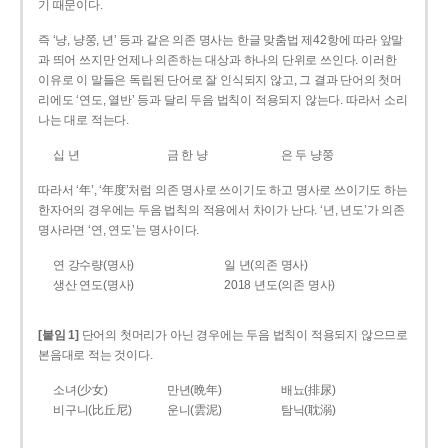
기 때문이다.
즉 ‘냥, 냥쭝, 년’ 등과 같은 의존 명사는 한글 맞춤법 제42항에 따라 앞말
과 띄어 쓰지만 언제나 의존하는 대상과 하나의 단위로 쓰인다. 이러한
이유로 이 말들은 독립된 단어로 잘 인식되지 않고, 그 결과 단어의 첫머
리에도 ‘연도, 열반’ 등과 달리 두음 법칙이 적용되지 않는다. 따라서 소리
나는 대로 적는다.
십 년
금 한 냥
은 두 냥쭝
따라서 ‘年’, ‘年度’처럼 의존 명사로 쓰이기도 하고 명사로 쓰이기도 하는
한자어의 경우에는 두음 법칙의 적용에서 차이가 난다. ‘년, 년도’가 의존
명사라면 ‘연, 연도’는 명사이다.
연 강수량(명사)
일 년(의존 명사)
생산 연도(명사)
2018 년도(의존 명사)
[붙임 1]
단어의 첫머리가 아닌 경우에는 두음 법칙이 적용되지 않으므로
본음대로 적는 것이다.
소녀(少女)
만년(晩年)
배뇨(排尿)
비구니(比丘尼)
운니(雲泥)
탐닉(耽溺)