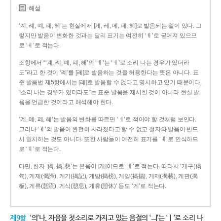
해설
‘계, 례, 몌, 폐, 혜’는 현실에서 [게, 레, 메, 페, 헤]로 발음되는 일이 있다. 그
렇지만 발음이 변화한 것과는 달리 표기는 여전히 ‘ㅖ’로 굳어져 있으므
로 ‘ㅖ’로 적는다.
조항에서 “‘계, 례, 몌, 폐, 혜’의 ‘ㅖ’는 ‘ㅔ’로 소리 나는 경우가 있더라
도”라고 한 것이 ‘례’를 [레]로 발음하는 것을 허용한다는 뜻은 아니다. 표
준 발음법 제5항에서는 [레]로 발음할 수 없다고 명시하고 있기 때문이다.
“소리 나는 경우가 있더라도”는 표준 발음을 제시한 것이 아니라 현실 발
음을 언급한 것이라고 해석해야 한다.
‘계, 몌, 폐, 혜’는 발음의 변화를 따르면 ‘ㅔ’로 적어야 할 것처럼 보인다.
그러나 ‘ㅖ’의 발음이 완전히 사라졌다고 할 수 없고 철자와 발음이 반드
시 일치하는 것도 아니다. 또한 사람들이 여전히 표기를 ‘ㅖ’로 인식하므
로 ‘ㅖ’로 적는다.
다만, 한자 ‘偈, 揭, 憩’는 본음이 [게]이므로 ‘ㅔ’로 적는다. 따라서 ‘게구(偈
句), 게제(偈諦), 게기(揭記), 게방(揭榜), 게양(揭揚), 게재(揭載), 게판(揭
板), 게류(憩流), 게식(憩息), 게휴(憩休)’ 등도 ‘게’로 적는다.
제9항
‘의’나, 자음을 첫소리로 가지고 있는 음절의 ‘ㅢ’는 ‘ㅣ’로 소리 나