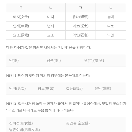
ㄱ
ㄴ
ㄱ
ㄴ
여자(女子)
녀자
유대(紐帶)
뉴대
연세(年歲)
년세
이토(泥土)
니토
요소(尿素)
뇨소
익명(匿名)
닉명
다만, 다음과 같은 의존 명사에서는 ‘냐, 녀’ 음을 인정한다.
냥(兩)
냥쭝(兩-)
년(年)(몇 년)
[붙임 1] 단어의 첫머리 이외의 경우에는 본음대로 적는다.
남녀(男女)
당뇨(糖尿)
결뉴(結紐)
은닉(隱匿)
[붙임 2] 접두사처럼 쓰이는 한자가 붙어서 된 말이나 합성어에서, 뒷말의 첫소리가
‘ㄴ’ 소리로 나더라도 두음 법칙에 따라 적는다.
신여성(新女性)
공염불(空念佛)
남존여비(男尊女卑)