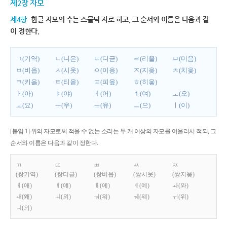
제2장 자모
제4항
한글 자모의 수는 스물넉 자로 하고, 그 순서와 이름은 다음과 같
이 정한다.
ㄱ(기역)
ㄴ(니은)
ㄷ(디귿)
ㄹ(리을)
ㅁ(미음)
ㅂ(비읍)
ㅅ(시옷)
ㅇ(이응)
ㅈ(지읒)
ㅊ(치읓)
ㅋ(키읔)
ㅌ(티읕)
ㅍ(피읖)
ㅎ(히읗)
ㅏ(아)
ㅑ(야)
ㅓ(어)
ㅕ(여)
ㅗ(오)
ㅛ(요)
ㅜ(우)
ㅠ(유)
ㅡ(으)
ㅣ(이)
[붙임 1] 위의 자모로써 적을 수 없는 소리는 두 개 이상의 자모를 어울러서 적되, 그
순서와 이름은 다음과 같이 정한다.
ㄲ
ㄸ
ㅃ
ㅆ
ㅉ
(쌍기역)
(쌍디귿)
(쌍비읍)
(쌍시옷)
(쌍지읒)
ㅐ(애)
ㅒ(얘)
ㅔ(에)
ㅖ(예)
ㅘ(와)
ㅙ(왜)
ㅚ(외)
ㅝ(워)
ㅞ(웨)
ㅟ(위)
ㅢ(의)