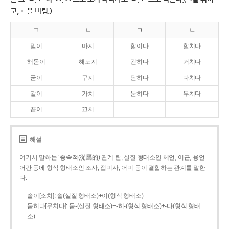
고, ㄴ을 버림.)
ㄱ
ㄴ
ㄱ
ㄴ
맏이
마지
핥이다
할치다
해돋이
해도지
걷히다
거치다
굳이
구지
닫히다
다치다
같이
가치
묻히다
무치다
끝이
끄치
해설
여기서 말하는 ‘종속적(從屬的) 관계’란, 실질 형태소인 체언, 어근, 용언
어간 등에 형식 형태소인 조사, 접미사, 어미 등이 결합하는 관계를 말한
다.
솥이[소치]: 솥(실질 형태소)+이(형식 형태소)
묻히다[무치다]: 묻­-(실질 형태소)+­-히­-(형식 형태소)+-다(형식 형태
소)