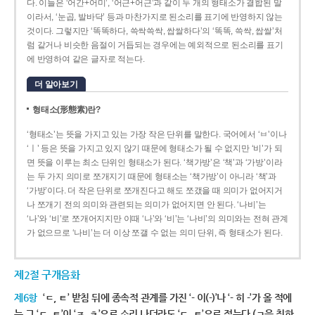
다. 이들은 ‘어간+어미’, ‘어근+어근’과 같이 두 개의 형태소가 결합된 말
이라서, ‘눈곱, 발바닥’ 등과 마찬가지로 된소리를 표기에 반영하지 않는
것이다. 그렇지만 ‘똑똑하다, 쓱싹쓱싹, 쌉쌀하다’의 ‘똑똑, 쓱싹, 쌉쌀’처
럼 같거나 비슷한 음절이 거듭되는 경우에는 예외적으로 된소리를 표기
에 반영하여 같은 글자로 적는다.
더 알아보기
형태소(形態素)란?
‘형태소’는 뜻을 가지고 있는 가장 작은 단위를 말한다. 국어에서 ‘ㅂ’이나
‘ㅣ’ 등은 뜻을 가지고 있지 않기 때문에 형태소가 될 수 없지만 ‘비’가 되
면 뜻을 이루는 최소 단위인 형태소가 된다. ‘책가방’은 ‘책’과 ‘가방’이라
는 두 가지 의미로 쪼개지기 때문에 형태소는 ‘책가방’이 아니라 ‘책’과
‘가방’이다. 더 작은 단위로 쪼개진다고 해도 쪼갰을 때 의미가 없어지거
나 쪼개기 전의 의미와 관련되는 의미가 없어지면 안 된다. ‘나비’는
‘나’와 ‘비’로 쪼개어지지만 이때 ‘나’와 ‘비’는 ‘나비’의 의미와는 전혀 관계
가 없으므로 ‘나비’는 더 이상 쪼갤 수 없는 의미 단위, 즉 형태소가 된다.
제2절 구개음화
제6항
‘ㄷ, ㅌ’ 받침 뒤에 종속적 관계를 가진 ‘- 이(-)’나 ‘- 히 -’가 올 적에
는 그 ‘ㄷ, ㅌ’이 ‘ㅈ, ㅊ’으로 소리 나더라도 ‘ㄷ, ㅌ’으로 적는다.(ㄱ을 취하