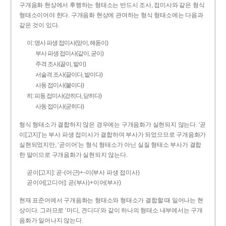
구개음화 현상에서 후행하는 형태소는 반드시 조사, 접미사와 같은 형식
형태소이어야 한다. 구개음화 현상에 관여하는 형식 형태소에는 다음과
같은 것이 있다.
이: 명사 파생 접미사(맏이, 해돋이)
부사 파생 접미사(같이, 굳이)
주격 조사(끝이, 밭이)
서술격 조사(끝이다, 밭이다)
사동 접미사(붙이다)
히: 피동 접미사(걷히다, 닫히다)
사동 접미사(굳히다)
형식 형태소가 결합하지 않은 경우에는 구개음화가 실현되지 않는다. ‘곧
이[고지]’는 부사 파생 접미사가 결합하여 부사가 되었으므로 구개음화가
실현되었지만, ‘곧이어’는 형식 형태소가 아닌 실질 형태소 부사가 결합
한 말이므로 구개음화가 실현되지 않는다.
곧이[고지]: 곧-­(어근)+­-이(부사 파생 접미사)
곧이어[고디어]: 곧(부사)+이어(부사)
현재 표준어에서 구개음화는 형태소와 형태소가 결합할 때 일어나는 현
상이다. 그러므로 ‘마디, 견디다’와 같이 하나의 형태소 내부에서는 구개
음화가 일어나지 않는다.