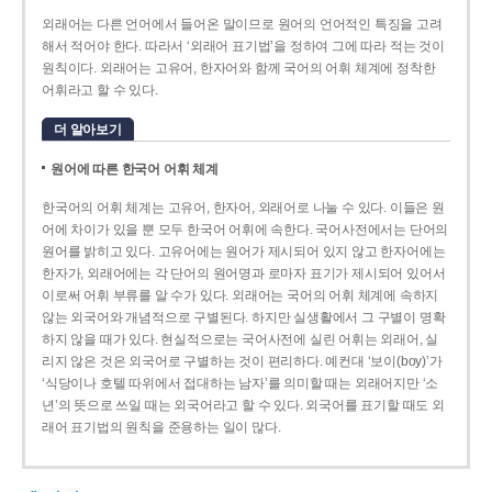
외래어는 다른 언어에서 들어온 말이므로 원어의 언어적인 특징을 고려
해서 적어야 한다. 따라서 ‘외래어 표기법’을 정하여 그에 따라 적는 것이
원칙이다. 외래어는 고유어, 한자어와 함께 국어의 어휘 체계에 정착한
어휘라고 할 수 있다.
더 알아보기
원어에 따른 한국어 어휘 체계
한국어의 어휘 체계는 고유어, 한자어, 외래어로 나눌 수 있다. 이들은 원
어에 차이가 있을 뿐 모두 한국어 어휘에 속한다. 국어사전에서는 단어의
원어를 밝히고 있다. 고유어에는 원어가 제시되어 있지 않고 한자어에는
한자가, 외래어에는 각 단어의 원어명과 로마자 표기가 제시되어 있어서
이로써 어휘 부류를 알 수가 있다. 외래어는 국어의 어휘 체계에 속하지
않는 외국어와 개념적으로 구별된다. 하지만 실생활에서 그 구별이 명확
하지 않을 때가 있다. 현실적으로는 국어사전에 실린 어휘는 외래어, 실
리지 않은 것은 외국어로 구별하는 것이 편리하다. 예컨대 ‘보이(boy)’가
‘식당이나 호텔 따위에서 접대하는 남자’를 의미할 때는 외래어지만 ‘소
년’의 뜻으로 쓰일 때는 외국어라고 할 수 있다. 외국어를 표기할 때도 외
래어 표기법의 원칙을 준용하는 일이 많다.