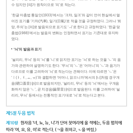
수 있지만 [의]가 원칙이므로 ‘의’로 적는다.
‘한글 마춤법 통일안(1933)’에서는 ‘긔챠, 일긔’와 같이 언어 현실에서 멀
어진 표기를 ‘기차(汽車), 일기(日氣)’로 적을 것을 규정하였다. 그러나 ‘희
망, 주의’는 [의]로 발음되므로 표기도 ‘ㅢ’로 한다고 규정하였다. ‘한글 맞
춤법(1988)’에서는 발음의 변화는 인정하면서 표기는 기존대로 유지하
였다.
‘늬’의 발음과 표기
‘늴리리, 무늬’ 등의 ‘늬’를 ‘니’로 읽지만 표기는 ‘늬’로 하는 것을 ‘ㄴ’의 음
가와 관련하여 설명하기도 한다. ‘무늬’의 ‘ㄴ’은 ‘어머니’의 ‘ㄴ’과 음가가
다르므로 이를 고려하여 ‘늬’로 적는다는 견해이다. 이에 따르면 ‘ㄴ’은
‘ㅣ(ㅑ, ㅕ, ㅛ, ㅠ)’와 결합하면 ‘어머니, 읽으니까’에서의 [니]처럼 경구개
음(硬口蓋音) [ɲ]으로 발음되지만, ‘늴리리, 무늬’ 등의 ‘늬’에서는 구개음
화하지 않은 ‘ㄴ’, 곧 치경음(齒莖音) [n]으로 발음된다. 이를 고려하여 ‘늴
리리, 무늬’ 등에서는 전통적인 표기대로 ‘늬’로 적는다고 본다.
제5절 두음 법칙
제10항
한자음 ‘녀, 뇨, 뉴, 니’가 단어 첫머리에 올 적에는, 두음 법칙에
따라 ‘여, 요, 유, 이’로 적는다. (ㄱ을 취하고, ㄴ을 버림.)