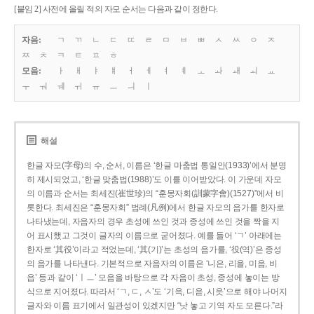
[붙임 2] 사전에 올릴 적의 자모 순서는 다음과 같이 정한다.
자음:
ㄱ
ㄲ
ㄴ
ㄷ
ㄸ
ㄹ
ㅁ
ㅂ
ㅃ
ㅅ
ㅆ
ㅇ
ㅈ
ㅉ
ㅊ
ㅋ
ㅌ
ㅍ
ㅎ
모음:
ㅏ
ㅐ
ㅑ
ㅒ
ㅓ
ㅔ
ㅕ
ㅖ
ㅗ
ㅘ
ㅙ
ㅚ
ㅛ
ㅜ
ㅝ
ㅞ
ㅟ
ㅠ
ㅡ
ㅢ
ㅣ
해설
한글 자모(字母)의 수, 순서, 이름은 ‘한글 마춤법 통일안(1933)’에서 분명
히 제시되었고, ‘한글 맞춤법(1988)’도 이를 이어받았다. 이 가운데 자모
의 이름과 순서는 최세진(崔世珍)의 “훈몽자회(訓蒙字會)(1527)”에서 비
롯한다. 최세진은 “훈몽자회” 범례(凡例)에서 한글 자모의 음가를 한자로
나타냈는데, 자음자의 경우 초성에 쓰인 것과 종성에 쓰인 것을 짝을 지
어 표시했고 그것이 글자의 이름으로 굳어졌다. 예를 들어 ‘ㄱ’ 아래에는
한자로 ‘其役’이라고 적었는데, ‘其(기)’는 초성의 음가를, ‘役(역)’은 종성
의 음가를 나타낸다. 기본적으로 자음자의 이름은 ‘니은, 리을, 미음, 비
읍’ 등과 같이 ‘ㅣㅡ’ 모음을 바탕으로 각 자음이 초성, 종성에 놓이는 방
식으로 지어졌다. 따라서 ‘ㄱ, ㄷ, ㅅ’도 ‘기윽, 디읃, 시읏’으로 해야 나머지
글자와 이름 표기에서 일관성이 있겠지만 “낫 놓고 기역 자도 모른다.”라