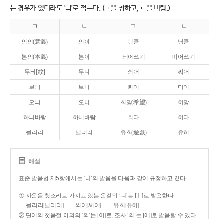
는 경우가 있더라도 ‘ㅢ’로 적는다. (ㄱ을 취하고, ㄴ을 버림.)
ㄱ
ㄴ
ㄱ
ㄴ
의의(意義)
의이
닁큼
닝큼
본의(本義)
본이
띄어쓰기
띠어쓰기
무늬[紋]
무니
씌어
씨어
보늬
보니
틔어
티어
오늬
오니
희망(希望)
히망
하늬바람
하니바람
희다
히다
늴리리
닐리리
유희(遊戱)
유히
해설
표준 발음법 제5항에서는 ‘ㅢ’의 발음을 다음과 같이 규정하고 있다.
① 자음을 첫소리로 가지고 있는 음절의 ‘ㅢ’는 [ㅣ]로 발음한다.
늴리리[닐리리]
씌어[씨어]
유희[유히]
② 단어의 첫음절 이외의 ‘의’는 [이]로, 조사 ‘의’는 [에]로 발음할 수 있다.