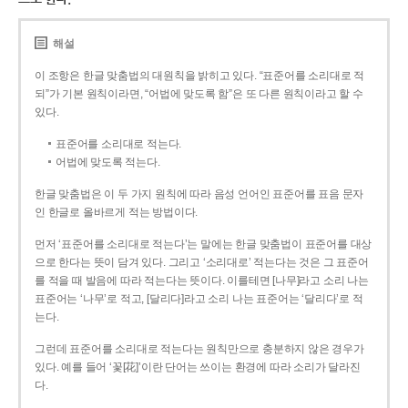
해설
이 조항은 한글 맞춤법의 대원칙을 밝히고 있다. “표준어를 소리대로 적
되”가 기본 원칙이라면, “어법에 맞도록 함”은 또 다른 원칙이라고 할 수
있다.
표준어를 소리대로 적는다.
어법에 맞도록 적는다.
한글 맞춤법은 이 두 가지 원칙에 따라 음성 언어인 표준어를 표음 문자
인 한글로 올바르게 적는 방법이다.
먼저 ‘표준어를 소리대로 적는다’는 말에는 한글 맞춤법이 표준어를 대상
으로 한다는 뜻이 담겨 있다. 그리고 ‘소리대로’ 적는다는 것은 그 표준어
를 적을 때 발음에 따라 적는다는 뜻이다. 이를테면 [나무]라고 소리 나는
표준어는 ‘나무’로 적고, [달리다]라고 소리 나는 표준어는 ‘달리다’로 적
는다.
그런데 표준어를 소리대로 적는다는 원칙만으로 충분하지 않은 경우가
있다. 예를 들어 ‘꽃[花]’이란 단어는 쓰이는 환경에 따라 소리가 달라진
다.