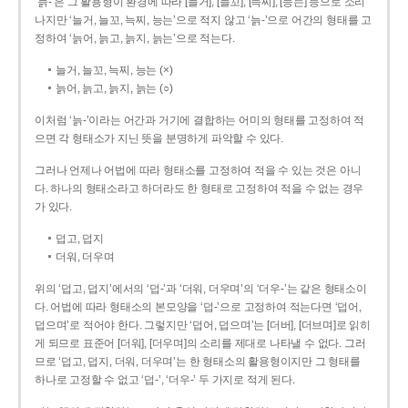
‘늙-’은 그 활용형이 환경에 따라 [늘거], [늘꼬], [늑찌], [능는] 등으로 소리
나지만 ‘늘거, 늘꼬, 늑찌, 능는’으로 적지 않고 ‘늙-’으로 어간의 형태를 고
정하여 ‘늙어, 늙고, 늙지, 늙는’으로 적는다.
늘거, 늘꼬, 늑찌, 능는 (×)
늙어, 늙고, 늙지, 늙는 (○)
이처럼 ‘늙-­’이라는 어간과 거기에 결합하는 어미의 형태를 고정하여 적
으면 각 형태소가 지닌 뜻을 분명하게 파악할 수 있다.
그러나 언제나 어법에 따라 형태소를 고정하여 적을 수 있는 것은 아니
다. 하나의 형태소라고 하더라도 한 형태로 고정하여 적을 수 없는 경우
가 있다.
덥고, 덥지
더워, 더우며
위의 ‘덥고, 덥지’에서의 ‘덥-­’과 ‘더워, 더우며’의 ‘더우-­’는 같은 형태소이
다. 어법에 따라 형태소의 본모양을 ‘덥-­’으로 고정하여 적는다면 ‘덥어,
덥으며’로 적어야 한다. 그렇지만 ‘덥어, 덥으며’는 [더버], [더브며]로 읽히
게 되므로 표준어 [더워], [더우며]의 소리를 제대로 나타낼 수 없다. 그러
므로 ‘덥고, 덥지, 더워, 더우며’는 한 형태소의 활용형이지만 그 형태를
하나로 고정할 수 없고 ‘덥-’, ‘더우-’ 두 가지로 적게 된다.