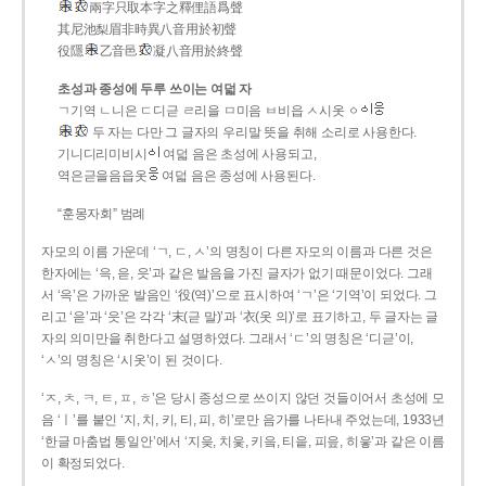
兩字只取本字之釋俚語爲聲
其尼池梨眉非時異八音用於初聲
役隱
乙音邑
凝八音用於終聲
초성과 종성에 두루 쓰이는 여덟 자
ㄱ기역 ㄴ니은 ㄷ디귿 ㄹ리을 ㅁ미음 ㅂ비읍 ㅅ시옷 ㆁ
두 자는 다만 그 글자의 우리말 뜻을 취해 소리로 사용한다.
기니디리미비시
여덟 음은 초성에 사용되고,
역은귿을음읍옷
여덟 음은 종성에 사용된다.
“훈몽자회” 범례
자모의 이름 가운데 ‘ㄱ, ㄷ, ㅅ’의 명칭이 다른 자모의 이름과 다른 것은
한자에는 ‘윽, 읃, 읏’과 같은 발음을 가진 글자가 없기 때문이었다. 그래
서 ‘윽’은 가까운 발음인 ‘役(역)’으로 표시하여 ‘ㄱ’은 ‘기역’이 되었다. 그
리고 ‘읃’과 ‘읏’은 각각 ‘末(귿 말)’과 ‘衣(옷 의)’로 표기하고, 두 글자는 글
자의 의미만을 취한다고 설명하였다. 그래서 ‘ㄷ’의 명칭은 ‘디귿’이,
‘ㅅ’의 명칭은 ‘시옷’이 된 것이다.
‘ㅈ, ㅊ, ㅋ, ㅌ, ㅍ, ㅎ’은 당시 종성으로 쓰이지 않던 것들이어서 초성에 모
음 ‘ㅣ’를 붙인 ‘지, 치, 키, 티, 피, 히’로만 음가를 나타내 주었는데, 1933년
‘한글 마춤법 통일안’에서 ‘지읒, 치읓, 키읔, 티읕, 피읖, 히읗’과 같은 이름
이 확정되었다.