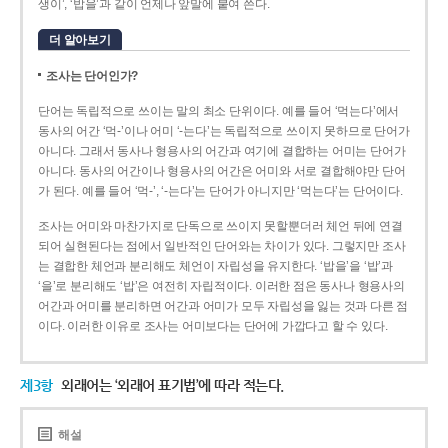
생이’, ‘밥을’과 같이 언제나 앞말에 붙여 쓴다.
더 알아보기
조사는 단어인가?
단어는 독립적으로 쓰이는 말의 최소 단위이다. 예를 들어 ‘먹는다’에서
동사의 어간 ‘먹-­’이나 어미 ‘­-는다’는 독립적으로 쓰이지 못하므로 단어가
아니다. 그래서 동사나 형용사의 어간과 여기에 결합하는 어미는 단어가
아니다. 동사의 어간이나 형용사의 어간은 어미와 서로 결합해야만 단어
가 된다. 예를 들어 ‘먹-’, ‘-는다’는 단어가 아니지만 ‘먹는다’는 단어이다.
조사는 어미와 마찬가지로 단독으로 쓰이지 못할뿐더러 체언 뒤에 연결
되어 실현된다는 점에서 일반적인 단어와는 차이가 있다. 그렇지만 조사
는 결합한 체언과 분리해도 체언이 자립성을 유지한다. ‘밥을’을 ‘밥’과
‘을’로 분리해도 ‘밥’은 여전히 자립적이다. 이러한 점은 동사나 형용사의
어간과 어미를 분리하면 어간과 어미가 모두 자립성을 잃는 것과 다른 점
이다. 이러한 이유로 조사는 어미보다는 단어에 가깝다고 할 수 있다.
제3항
외래어는 ‘외래어 표기법’에 따라 적는다.
해설