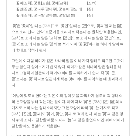
……………
꽃이[꼬치], 꽃을[꼬츨], 꽃에[꼬체]
[꼬ㅊ]
…
꽃만[꼰만], 꽃나무[꼰나무], 꽃놀이[꼰노리]
[꼰]
………
꽃과[꼳꽈], 꽃다발[꼳따발], 꽃밭[꼳빧]
[꼳]
‘꽃’은 ‘꽃이’일 때는 [꼬ㅊ]으로, ‘꽃만’일 때는 [꼰]으로, ‘꽃과’일 때는 [꼳]
으로 소리 난다. 만약 ‘표준어를 소리대로 적는다’는 원칙만 적용한다면,
[꼬치]로 소리 나는 말은 ‘꼬치’로, [꼰만]으로 소리 나는 말은 ‘꼰만’으로,
[꼳꽈]로 소리 나는 말은 ‘꼳꽈’로 적게 되어 ‘꽃[花]’이라는 하나의 말이 여
러 형태로 적히게 된다.
그런데 이처럼 의미가 같은 하나의 말을 여러 가지 형태로 적으면 그것이
무슨 말인지 알아보기가 쉽지 않다. 의미가 같은 하나의 말은 형태를 하
나로 고정하여 일관되게 적어야 의미를 파악하기가 쉽다. 즉 ‘꽃, 꼰,
꼳’보다는 ‘꽃’ 하나로 일관되게 적는 것이 의미를 파악하는 데 효과적이
다.
‘어법에 맞도록 한다’는 것은 이와 같이 뜻을 파악하기 쉽도록 각 형태소
의 본모양을 밝혀 적는다는 말이다. 이에 따라 ‘꽃’은 [꼬ㅊ], [꼰], [꼳]의 세
가지로 소리 나는 형태소이지만 그 본모양에 따라 ‘꽃’ 한 가지로 적고,
[꼬치], [꼰만], [꼳꽈]도 ‘꽃이, 꽃만, 꽃과’로 적게 된다. 이는 ‘꽃’과 같은 명
사 뒤에 조사가 결합할 때뿐 아니라 ‘늙-’과 같은 용언의 어간 뒤에 어미가
결합할 때도 동일하게 적용된다.