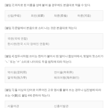
[붙임 2] 외자로 된 이름을 성에 붙여 쓸 경우에도 본음대로 적을 수 있다.
신립(申砬)
최린(崔麟)
채륜(蔡倫)
하륜(河崙)
[붙임 3] 준말에서 본음으로 소리 나는 것은 본음대로 적는다.
국련(국제 연합)
한시련(한국 시각 장애인 연합회)
[붙임 4] 접두사처럼 쓰이는 한자가 붙어서 된 말이나 합성어에서, 뒷말의 첫소리가
‘ㄴ’ 또는 ‘ㄹ’ 소리로 나더라도 두음 법칙에 따라 적는다.
역이용(逆利用)
연이율(年利率)
열역학(熱力學)
해외여행(海外旅行)
[붙임 5] 둘 이상의 단어로 이루어진 고유 명사를 붙여 쓰는 경우나 십진법에 따라
쓰는 수(數)도 붙임 4에 준하여 적는다.
서울여관
신흥이발관