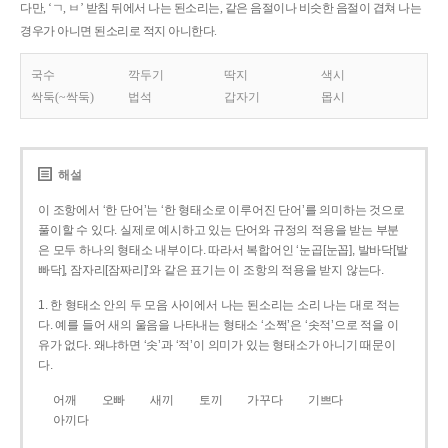
다만, ‘ㄱ, ㅂ’ 받침 뒤에서 나는 된소리는, 같은 음절이나 비슷한 음절이 겹쳐 나는
경우가 아니면 된소리로 적지 아니한다.
국수
깍두기
딱지
색시
싹둑(~싹둑)
법석
갑자기
몹시
해설
이 조항에서 ‘한 단어’는 ‘한 형태소로 이루어진 단어’를 의미하는 것으로
풀이할 수 있다. 실제로 예시하고 있는 단어와 규정의 적용을 받는 부분
은 모두 하나의 형태소 내부이다. 따라서 복합어인 ‘눈곱[눈꼽], 발바닥[발
빠닥], 잠자리[잠짜리]’와 같은 표기는 이 조항의 적용을 받지 않는다.
1. 한 형태소 안의 두 모음 사이에서 나는 된소리는 소리 나는 대로 적는
다. 예를 들어 새의 울음을 나타내는 형태소 ‘소쩍’은 ‘솟적’으로 적을 이
유가 없다. 왜냐하면 ‘솟’과 ‘적’이 의미가 있는 형태소가 아니기 때문이
다.
어깨
오빠
새끼
토끼
가꾸다
기쁘다
아끼다