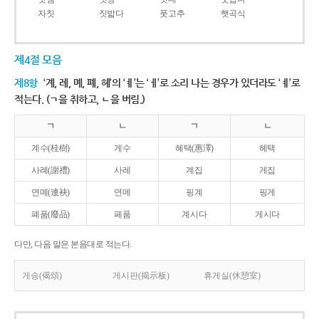
자칫
짓밟다
풋고추
햇곡식
제4절 모음
제8항
‘계, 례, 몌, 폐, 혜’의 ‘ㅖ’는 ‘ㅔ’로 소리 나는 경우가 있더라도 ‘ㅖ’로
적는다. (ㄱ을 취하고, ㄴ을 버림.)
ㄱ
ㄴ
ㄱ
ㄴ
계수(桂樹)
게수
혜택(惠澤)
헤택
사례(謝禮)
사레
계집
게집
연몌(連袂)
연메
핑계
핑게
폐품(廢品)
페품
계시다
게시다
다만, 다음 말은 본음대로 적는다.
게송(偈頌)
게시판(揭示板)
휴게실(休憩室)