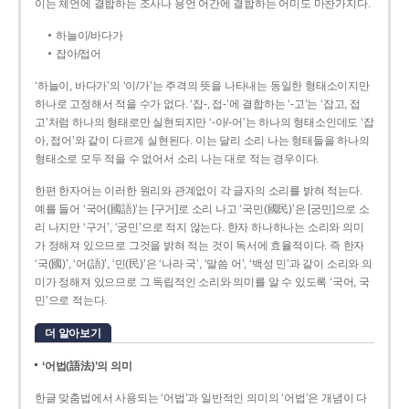
이는 체언에 결합하는 조사나 용언 어간에 결합하는 어미도 마찬가지다.
하늘이/바다가
잡아/접어
‘하늘이, 바다가’의 ‘이/가’는 주격의 뜻을 나타내는 동일한 형태소이지만
하나로 고정해서 적을 수가 없다. ‘잡-, 접-’에 결합하는 ‘-고’는 ‘잡고, 접
고’처럼 하나의 형태로만 실현되지만 ‘-아/-어’는 하나의 형태소인데도 ‘잡
아, 접어’와 같이 다르게 실현된다. 이는 달리 소리 나는 형태들을 하나의
형태소로 모두 적을 수 없어서 소리 나는 대로 적는 경우이다.
한편 한자어는 이러한 원리와 관계없이 각 글자의 소리를 밝혀 적는다.
예를 들어 ‘국어(國語)’는 [구거]로 소리 나고 ‘국민(國民)’은 [궁민]으로 소
리 나지만 ‘구거’, ‘궁민’으로 적지 않는다. 한자 하나하나는 소리와 의미
가 정해져 있으므로 그것을 밝혀 적는 것이 독서에 효율적이다. 즉 한자
‘국(國)’, ‘어(語)’, ‘민(民)’은 ‘나라 국’, ‘말씀 어’, ‘백성 민’과 같이 소리와 의
미가 정해져 있으므로 그 독립적인 소리와 의미를 알 수 있도록 ‘국어, 국
민’으로 적는다.
더 알아보기
‘어법(語法)’의 의미
한글 맞춤법에서 사용되는 ‘어법’과 일반적인 의미의 ‘어법’은 개념이 다