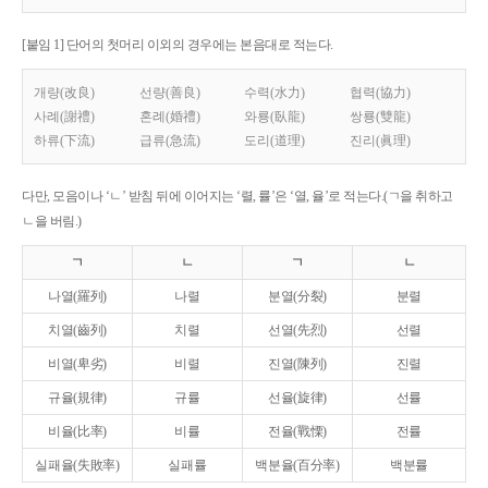
[붙임 1] 단어의 첫머리 이외의 경우에는 본음대로 적는다.
개량(改良)
선량(善良)
수력(水力)
협력(協力)
사례(謝禮)
혼례(婚禮)
와룡(臥龍)
쌍룡(雙龍)
하류(下流)
급류(急流)
도리(道理)
진리(眞理)
다만, 모음이나 ‘ㄴ’ 받침 뒤에 이어지는 ‘렬, 률’은 ‘열, 율’로 적는다.(ㄱ을 취하고
ㄴ을 버림.)
ㄱ
ㄴ
ㄱ
ㄴ
나열(羅列)
나렬
분열(分裂)
분렬
치열(齒列)
치렬
선열(先烈)
선렬
비열(卑劣)
비렬
진열(陳列)
진렬
규율(規律)
규률
선율(旋律)
선률
비율(比率)
비률
전율(戰慄)
전률
실패율(失敗率)
실패률
백분율(百分率)
백분률