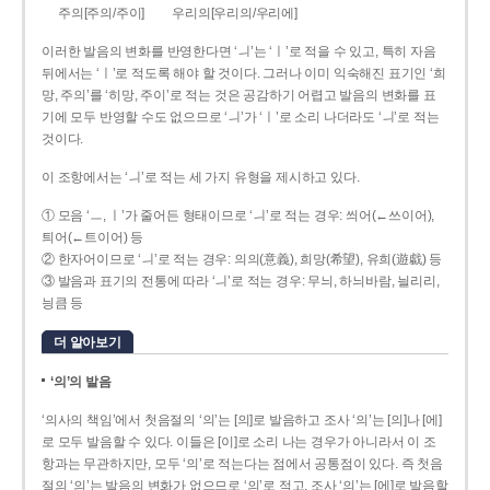
주의[주의/주이]
우리의[우리의/우리에]
이러한 발음의 변화를 반영한다면 ‘ㅢ’는 ‘ㅣ’로 적을 수 있고, 특히 자음
뒤에서는 ‘ㅣ’로 적도록 해야 할 것이다. 그러나 이미 익숙해진 표기인 ‘희
망, 주의’를 ‘히망, 주이’로 적는 것은 공감하기 어렵고 발음의 변화를 표
기에 모두 반영할 수도 없으므로 ‘ㅢ’가 ‘ㅣ’로 소리 나더라도 ‘ㅢ’로 적는
것이다.
이 조항에서는 ‘ㅢ’로 적는 세 가지 유형을 제시하고 있다.
① 모음 ‘ㅡ, ㅣ’가 줄어든 형태이므로 ‘ㅢ’로 적는 경우: 씌어(←쓰이어),
틔어(←트이어) 등
② 한자어이므로 ‘ㅢ’로 적는 경우: 의의(意義), 희망(希望), 유희(遊戱) 등
③ 발음과 표기의 전통에 따라 ‘ㅢ’로 적는 경우: 무늬, 하늬바람, 늴리리,
닁큼 등
더 알아보기
‘의’의 발음
‘의사의 책임’에서 첫음절의 ‘의’는 [의]로 발음하고 조사 ‘의’는 [의]나 [에]
로 모두 발음할 수 있다. 이들은 [이]로 소리 나는 경우가 아니라서 이 조
항과는 무관하지만, 모두 ‘의’로 적는다는 점에서 공통점이 있다. 즉 첫음
절의 ‘의’는 발음의 변화가 없으므로 ‘의’로 적고, 조사 ‘의’는 [에]로 발음할