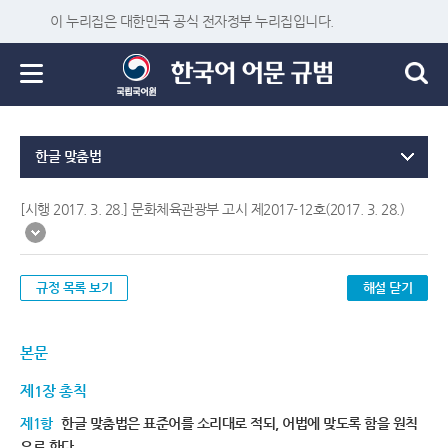
이 누리집은 대한민국 공식 전자정부 누리집입니다.
한글 맞춤법
[시행 2017. 3. 28.] 문화체육관광부 고시 제2017-12호(2017. 3. 28.)
규정 목록 보기
해설 닫기
본문
제1장 총칙
제1항
한글 맞춤법은 표준어를 소리대로 적되, 어법에 맞도록 함을 원칙
으로 한다.