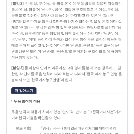
[붙임 2]
‘신-여성, 구-여성, 공-염불’은 이미 두음 법칙이 적용된 자립적인
명사 ‘여성, 염불’에 ‘신-, 구-, 공-’이 결합한 구조이므로 ‘신여성, 구여성,
공염불’로 적는다. ‘접두사처럼 쓰이는 한자’라고 한 것은 ‘신(新), 구
(舊)’와 같은 한자를 접두사로만 단정하기 어렵다는 점을 밝힌 것이다. 실
제로 ‘구(舊)’는 ‘구 시민 회관’과 같은 구성에서는 관형사로도 쓰인다. ‘남
존­-여비, 남부-­여대’ 등은 엄밀히 말하면 합성어는 아니지만, ‘남존’, ‘여
비’, ‘남부’, ‘여대’ 등이 마치 단어와 같이 인식되어 두음 법칙이 적용된 형
태로 굳어져 쓰이고 있는 것이다. 한편 ‘신년도, 구년도’ 등은 발음이 [신
년도], [구ː년도]이며 ‘신년­-도, 구년-­도’로 분석되는 구조이므로 이 규정이
적용되지 않는다.
[붙임 3]
둘 이상의 단어로 이루어진 고유 명사를 붙여 쓰는 경우에도, 결
합된 각 단어를 두음 법칙에 따라 적는다. 따라서 ‘한국 여자 농구 연맹’을
붙여서 쓰면 ‘한국여자농구연맹’이 된다.
더 알아보기
두음 법칙의 적용
두음 법칙의 적용에 차이가 있는 ‘연도’와 ‘년도’는 “표준국어대사전”에서
이러한 차이점을 확인할 수 있다.
연도(年度)
「명사」 사무나 회계 결산 따위의 처리를 위하여 편의