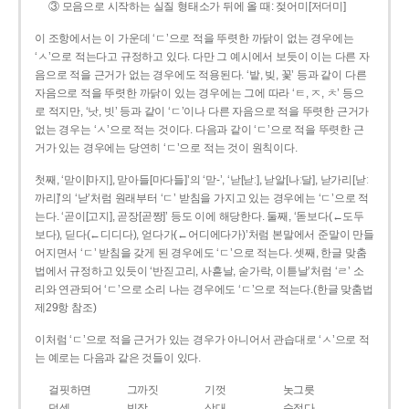
③ 모음으로 시작하는 실질 형태소가 뒤에 올 때: 젖어미[저더미]
이 조항에서는 이 가운데 ‘ㄷ’으로 적을 뚜렷한 까닭이 없는 경우에는
‘ㅅ’으로 적는다고 규정하고 있다. 다만 그 예시에서 보듯이 이는 다른 자
음으로 적을 근거가 없는 경우에도 적용된다. ‘밭, 빚, 꽃’ 등과 같이 다른
자음으로 적을 뚜렷한 까닭이 있는 경우에는 그에 따라 ‘ㅌ, ㅈ, ㅊ’ 등으
로 적지만, ‘낫, 빗’ 등과 같이 ‘ㄷ’이나 다른 자음으로 적을 뚜렷한 근거가
없는 경우는 ‘ㅅ’으로 적는 것이다. 다음과 같이 ‘ㄷ’으로 적을 뚜렷한 근
거가 있는 경우에는 당연히 ‘ㄷ’으로 적는 것이 원칙이다.
첫째, ‘맏이[마지], 맏아들[마다들]’의 ‘맏-’, ‘낟[낟ː], 낟알[나ː달], 낟가리[낟ː
까리]’의 ‘낟’처럼 원래부터 ‘ㄷ’ 받침을 가지고 있는 경우에는 ‘ㄷ’으로 적
는다. ‘곧이[고지], 곧장[곧짱]’ 등도 이에 해당한다. 둘째, ‘돋보다(←도두
보다), 딛다(←디디다), 얻다가(←어디에다가)’처럼 본말에서 준말이 만들
어지면서 ‘ㄷ’ 받침을 갖게 된 경우에도 ‘ㄷ’으로 적는다. 셋째, 한글 맞춤
법에서 규정하고 있듯이 ‘반짇고리, 사흗날, 숟가락, 이튿날’처럼 ‘ㄹ’ 소
리와 연관되어 ‘ㄷ’으로 소리 나는 경우에도 ‘ㄷ’으로 적는다.(한글 맞춤법
제29항 참조)
이처럼 ‘ㄷ’으로 적을 근거가 있는 경우가 아니어서 관습대로 ‘ㅅ’으로 적
는 예로는 다음과 같은 것들이 있다.
걸핏하면
그까짓
기껏
놋그릇
덧셈
빗장
삿대
숫접다