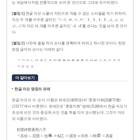
는 속담에서처럼 전통적으로 쓰여 온 것이므로 그대로 유지하였다.
[붙임 1]
한글 자모 스물넉 자만으로 적을 수 없는 소리들을 적기 위하여,
자모 두 개를 어우른 글자인 ‘ㄲ, ㄸ, ㅃ, ㅆ, ㅉ’, ‘ㅐ, ㅒ, ㅔ, ㅖ, ㅘ, ㅚ, ㅝ,
ㅟ, ㅢ’와 자모 세 개를 어우른 글자인 ‘ㅙ, ㅞ’를 쓴다는 것을 보여 준 것이
다.
[붙임 2]
사전에 올릴 적의 순서를 명확하게 하려고 제시한 것이다. 한편
받침 글자의 순서는 아래와 같다.
ㄱ ㄲ ㄳ ㄴ ㄵ ㄶ ㄷ ㄹ ㄺ ㄻ ㄼ ㄽ ㄾ ㄿ ㅀ ㅁ ㅂ ㅄ ㅅ ㅆ ㅇ ㅈ ㅊ
ㅋ ㅌ ㅍ ㅎ
더 알아보기
한글 자모 명칭의 유래
한글 자모의 수, 순서, 이름은 최세진(崔世珍)의 “훈몽자회(訓蒙字會)
(1527)”에서 비롯한다. 최세진은 “훈몽자회” 범례(凡例)에서 한글 자모가
초성에 쓰인 것과 종성에 쓰인 것을 짝을 지어 표시했는데, 그것이 자모
의 이름으로 이어졌다.
初聲終聲通用八字
ㄱ其役 ㄴ尼隱 ㄷ池
ㄹ梨乙 ㅁ眉音 ㅂ非邑 ㅅ時
ㆁ異凝