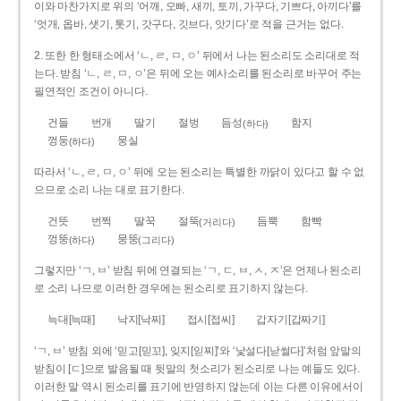
이와 마찬가지로 위의 ‘어깨, 오빠, 새끼, 토끼, 가꾸다, 기쁘다, 아끼다’를
‘엇개, 옵바, 샛기, 톳기, 갓구다, 깃브다, 앗기다’로 적을 근거는 없다.
2. 또한 한 형태소에서 ‘ㄴ, ㄹ, ㅁ, ㅇ’ 뒤에서 나는 된소리도 소리대로 적
는다. 받침 ‘ㄴ, ㄹ, ㅁ, ㅇ’은 뒤에 오는 예사소리를 된소리로 바꾸어 주는
필연적인 조건이 아니다.
건들
번개
딸기
절벙
듬성
함지
(하다)
껑둥
뭉실
(하다)
따라서 ‘ㄴ, ㄹ, ㅁ, ㅇ’ 뒤에 오는 된소리는 특별한 까닭이 있다고 할 수 없
으므로 소리 나는 대로 표기한다.
건뜻
번쩍
딸꾹
절뚝
듬뿍
함빡
(거리다)
껑뚱
뭉뚱
(하다)
(그리다)
그렇지만 ‘ㄱ, ㅂ’ 받침 뒤에 연결되는 ‘ㄱ, ㄷ, ㅂ, ㅅ, ㅈ’은 언제나 된소리
로 소리 나므로 이러한 경우에는 된소리로 표기하지 않는다.
늑대[늑때]
낙지[낙찌]
접시[접씨]
갑자기[갑짜기]
‘ㄱ, ㅂ’ 받침 외에 ‘믿고[믿꼬], 잊지[읻찌]’와 ‘낯설다[낟썰다]’처럼 앞말의
받침이 [ㄷ]으로 발음될 때 뒷말의 첫소리가 된소리로 나는 예들도 있다.
이러한 말 역시 된소리를 표기에 반영하지 않는데 이는 다른 이유에서이