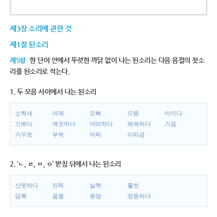
제3장 소리에 관한 것
제1절 된소리
제5항
한 단어 안에서 뚜렷한 까닭 없이 나는 된소리는 다음 음절의 첫소
리를 된소리로 적는다.
1. 두 모음 사이에서 나는 된소리
소쩍새
어깨
오빠
으뜸
아끼다
기쁘다
깨끗하다
어떠하다
해쓱하다
가끔
거꾸로
부썩
어찌
이따금
2. ‘ㄴ, ㄹ, ㅁ, ㅇ’ 받침 뒤에서 나는 된소리
산뜻하다
잔뜩
살짝
훨씬
담뿍
움찔
몽땅
엉뚱하다