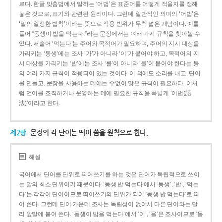
르다. 한글 맞춤법에서 말하는 ‘어법’은 표준어를 어떻게 적을지를 정해
놓은 것으로, 표기와 관련된 원리이다. 그런데 일반적인 의미의 ‘어법’은
‘말의 일정한 법칙’이라는 뜻으로 적용 범위가 무척 넓은 개념이다. 예를
들어 “동생이 밥을 먹는다.”라는 문장에서는 여러 가지 규칙을 찾아볼 수
있다. 서술어 ‘먹는다’는 주어와 목적어가 필요하며, 주어의 지시 대상을
가리키는 ‘동생’에는 조사 ‘가’가 아니라 ‘이’가 붙어야 하고, 목적어의 지
시 대상을 가리키는 ‘밥’에는 조사 ‘를’이 아니라 ‘을’이 붙어야 한다는 등
의 여러 가지 규칙이 적용되어 있는 것이다. 이 외에도 소리를 내고, 단어
를 만들고, 문장을 사용하는 데에는 수없이 많은 규칙이 필요하다. 이처
럼 언어를 조직하거나 운영하는 데에 필요한 규칙을 폭넓게 ‘어법(語
法)’이라고 한다.
제2항
문장의 각 단어는 띄어 씀을 원칙으로 한다.
해설
국어에서 단어를 단위로 띄어쓰기를 하는 것은 단어가 독립적으로 쓰이
는 말의 최소 단위이기 때문이다. ‘동생 밥 먹는다’에서 ‘동생’, ‘밥’, ‘먹는
다’는 각각이 단어이므로 띄어쓰기의 단위가 되어 ‘동생 밥 먹는다’로 띄
어 쓴다. 그런데 단어 가운데 조사는 독립성이 없어서 다른 단어와는 달
리 앞말에 붙여 쓴다. ‘동생이 밥을 먹는다’에서 ‘이’, ‘을’은 조사이므로 ‘동