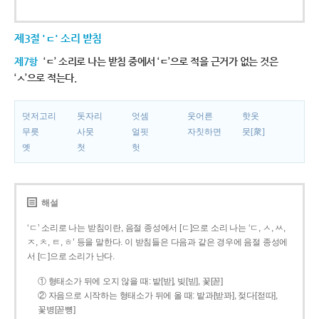
제3절 'ㄷ' 소리 받침
제7항
‘ㄷ’ 소리로 나는 받침 중에서 ‘ㄷ’으로 적을 근거가 없는 것은
‘ㅅ’으로 적는다.
덧저고리
돗자리
엇셈
웃어른
핫옷
무릇
사뭇
얼핏
자칫하면
뭇[衆]
옛
첫
헛
해설
‘ㄷ’ 소리로 나는 받침이란, 음절 종성에서 [ㄷ]으로 소리 나는 ‘ㄷ, ㅅ, ㅆ,
ㅈ, ㅊ, ㅌ, ㅎ’ 등을 말한다. 이 받침들은 다음과 같은 경우에 음절 종성에
서 [ㄷ]으로 소리가 난다.
① 형태소가 뒤에 오지 않을 때: 밭[받], 빚[빋], 꽃[꼳]
② 자음으로 시작하는 형태소가 뒤에 올 때: 밭과[받꽈], 젖다[젇따],
꽃병[꼳뼝]