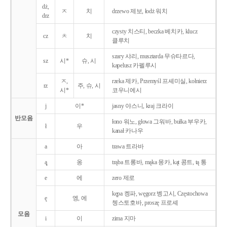
dż,
ㅈ
치
drzewo 제보, łodż 워치
drz
czysty 치스티, beczka 베치카, klucz
cz
ㅊ
치
클루치
szary 샤리, musztarda 무슈타르다,
sz
시*
슈, 시
kapelusz 카펠루시
ㅈ,
rzeka 제카, Przemyśl 프셰미실, kołnierz
rz
주, 슈, 시
시*
코우니에시
j
이*
jasny 야스니, kraj 크라이
반모음
łono 워노, głowa 그워바, bułka 부우카,
ł
우
kanał 카나우
a
아
trawa 트라바
ą̨
옹
trąba 트롱바, mąka 몽카, kąt 콩트, tą 통
e
에
zero 제로
kępa 켕파, węgorz 벵고시, Częstochowa
ę
엥, 에
쳉스토호바, proszę 프로셰
모음
i
이
zima 지마