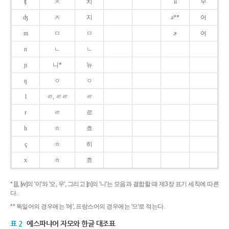
ʧ
ㅊ
치
u
우
ʤ
ㅈ
지
ə**
어
m
ㅁ
ㅁ
ɚ
어
n
ㄴ
ㄴ
ɲ
니*
뉴
ŋ
ㅇ
ㅇ
l
ㄹ, ㄹㄹ
ㄹ
r
ㄹ
르
h
ㅎ
흐
ç
ㅎ
히
x
ㅎ
흐
* [j], [w]의 '이'와 '오, 우', 그리고 [ɲ]의 '니'는 모음과 결합할 때 제3장 표기 세칙에 따른
다.
** 독일어의 경우에는 '에', 프랑스어의 경우에는 '으'로 적는다.
표 2
에스파냐어 자모와 한글 대조표