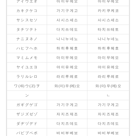
ア イ ウ エ オ
아 이 우 에 오
아 이 우 에 오
カ キ ク ケ コ
가 기 구 게 고
카 키 쿠 케 코
サ シ ス セ ソ
사 시 스 세 소
사 시 스 세 소
タ チ ツ テ ト
다 지 쓰 데 도
타 치 쓰 테 토
ナ ニ ヌ ネ ノ
나 니 누 네 노
나 니 누 네 노
ハ ヒ フ ヘ ホ
하 히 후 헤 호
하 히 후 헤 호
マ ミ ム メ モ
마 미 무 메 모
마 미 무 메 모
ヤ イ ユ エ ヨ
야 이 유 에 요
야 이 유 에 요
ラ リ ル レ ロ
라 리 루 레 로
라 리 루 레 로
ワ (ヰ) ウ (ヱ) ヲ
와 (이) 우 (에) 오
와 (이) 우 (에) 오
ン
ㄴ
ガ ギ グ ゲ ゴ
가 기 구 게 고
가 기 구 게 고
ザ ジ ズ ゼ ゾ
자 지 즈 제 조
자 지 즈 제 조
ダ ヂ ヅ デ ド
다 지 즈 데 도
다 지 즈 데 도
バ ビ ブ ベ ボ
바 비 부 베 보
바 비 부 베 보