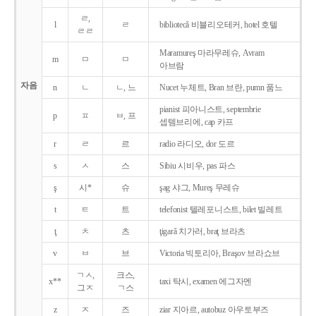
ㄹ,
l
ㄹ
bibliotecǎ 비블리오테커, hotel 호텔
ㄹㄹ
Maramureş 마라무레슈, Avram
m
ㅁ
ㅁ
아브람
자음
n
ㄴ
ㄴ, 느
Nucet 누체트, Bran 브란, pumn 품느
pianist 피아니스트, septembrie
p
ㅍ
ㅂ, 프
셉템브리에, cap 카프
r
ㄹ
르
radio 라디오, dor 도르
s
ㅅ
스
Sibiu 시비우, pas 파스
ş
시*
슈
şag 샤그, Mureş 무레슈
t
ㅌ
트
telefonist 텔레포니스트, bilet 빌레트
ţ
ㅊ
츠
ţigarǎ 치가러, braţ 브라츠
v
ㅂ
브
Victoria 빅토리아, Braşov 브라쇼브
ㄱㅅ,
크스,
x**
taxi 탁시, examen 에그자멘
그ㅈ
ㄱ스
z
ㅈ
즈
ziar 지아르, autobuz 아우토부즈