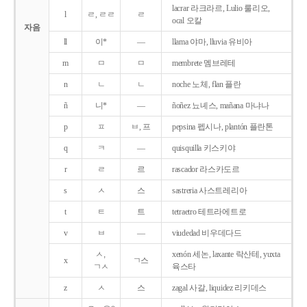
lacrar 라크라르, Lulio 룰리오,
l
ㄹ, ㄹㄹ
ㄹ
ocal 오칼
자음
ll
이*
―
llama 야마, lluvia 유비아
m
ㅁ
ㅁ
membrete 멤브레테
n
ㄴ
ㄴ
noche 노체, flan 플란
ñ
니*
―
ñoñez 뇨녜스, mañana 마냐나
p
ㅍ
ㅂ, 프
pepsina 펩시나, plantón 플란톤
q
ㅋ
―
quisquilla 키스키야
r
ㄹ
르
rascador 라스카도르
s
ㅅ
스
sastreria 사스트레리아
t
ㅌ
트
tetraetro 테트라에트로
v
ㅂ
―
viudedad 비우데다드
ㅅ,
xenón 세논, laxante 락산테, yuxta
x
ㄱ스
ㄱㅅ
육스타
z
ㅅ
스
zagal 사갈, liquidez 리키데스