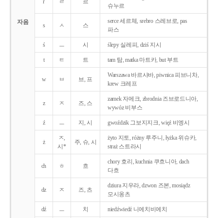
r
ㄹ
르
슈누르
serce 세르체, srebro 스레브로, pas
자음
s
ㅅ
스
파스
ś
ㅡ
시
ślepy 실레피, dziś 지시
t
ㅌ
트
tam 탐, matka 마트카, but 부트
Warszawa 바르샤바, piwnica 피브니차,
w
ㅂ
브, 프
krew 크레프
zamek 자메크, zbrodnia 즈브로드니아,
z
ㅈ
즈, 스
wywóz 비부스
ź
ㅡ
지, 시
gwoździk 그보지지크, więź 비엥시
ㅈ,
żyto 지토, różny 루주니, łyżka 위슈카,
ż
주, 슈, 시
시*
straż 스트라시
chory 호리, kuchnia 쿠흐니아, dach
ch
ㅎ
흐
다흐
dziura 지우라, dzwon 즈본, mosiądz
dz
ㅈ
즈, 츠
모시옹츠
dź
ㅡ
치
niedźwiedź 니에치비에치