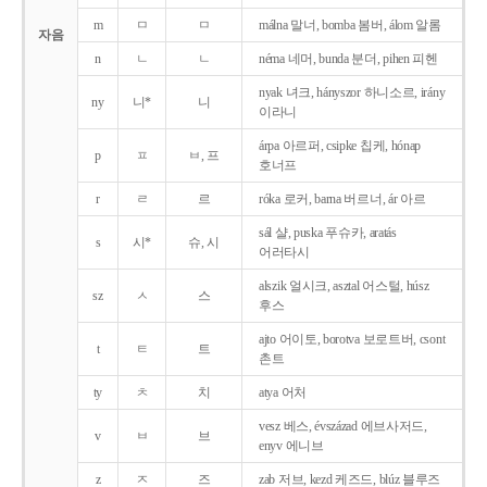
m
ㅁ
ㅁ
málna 말너, bomba 봄버, álom 알롬
자음
n
ㄴ
ㄴ
néma 네머, bunda 분더, pihen 피헨
nyak 녀크, hányszor 하니소르, irány
ny
니*
니
이라니
árpa 아르퍼, csipke 칩케, hónap
p
ㅍ
ㅂ, 프
호너프
r
ㄹ
르
róka 로커, barna 버르너, ár 아르
sál 샬, puska 푸슈카, aratás
s
시*
슈, 시
어러타시
alszik 얼시크, asztal 어스털, húsz
sz
ㅅ
스
후스
ajto 어이토, borotva 보로트버, csont
t
ㅌ
트
촌트
ty
ㅊ
치
atya 어처
vesz 베스, évszázad 에브사저드,
v
ㅂ
브
enyv 에니브
z
ㅈ
즈
zab 저브, kezd 케즈드, blúz 블루즈