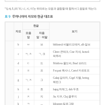
* lj, nj, š, j의 '리, 니, 시, 이'는 뒤따르는 모음과 결합할 때 합쳐서 1 음절로 적는다.
표 9
루마니아어 자모와 한글 대조표
한글
자모
보기
모음
자음
앞
앞ㆍ어말
b
ㅂ
브
bibliotecǎ 비블리오테커, alb 알브
Cîntec 큰테크, Cine 치네, facturǎ
c
ㅋ, ㅊ
ㄱ, 크
팍투러
d
ㄷ
드
Moldova 몰도바, Brad 브라드
f
ㅍ
프
Focşani 폭샤니, Cartof 카르토프
Galaţi 갈라치, Gigel 지젤, hering
g
ㄱ, ㅈ
그
헤린그
h
ㅎ
흐
haţeg 하체그, duh 두흐
j
ㅈ
지
Jiu 지우, Cluj 클루지
k
ㅋ
ㅡ
kilogram 킬로그람