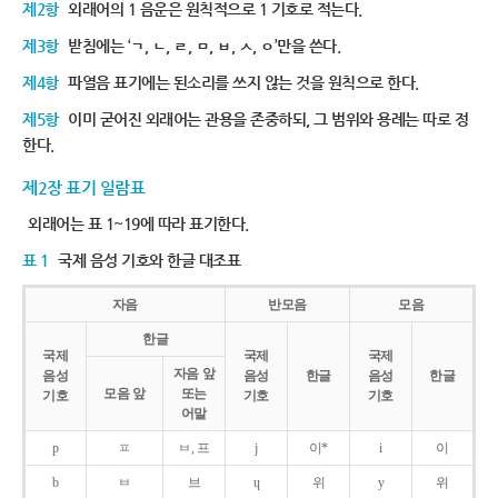
제2항
외래어의 1 음운은 원칙적으로 1 기호로 적는다.
제3항
받침에는 ‘ㄱ, ㄴ, ㄹ, ㅁ, ㅂ, ㅅ, ㅇ’만을 쓴다.
제4항
파열음 표기에는 된소리를 쓰지 않는 것을 원칙으로 한다.
제5항
이미 굳어진 외래어는 관용을 존중하되, 그 범위와 용례는 따로 정
한다.
제2장 표기 일람표
외래어는 표 1~19에 따라 표기한다.
표 1
국제 음성 기호와 한글 대조표
자음
반모음
모음
한글
국제
국제
국제
자음 앞
음성
음성
한글
음성
한글
모음 앞
또는
기호
기호
기호
어말
p
ㅍ
ㅂ, 프
j
이*
i
이
b
ㅂ
브
ɥ
위
y
위