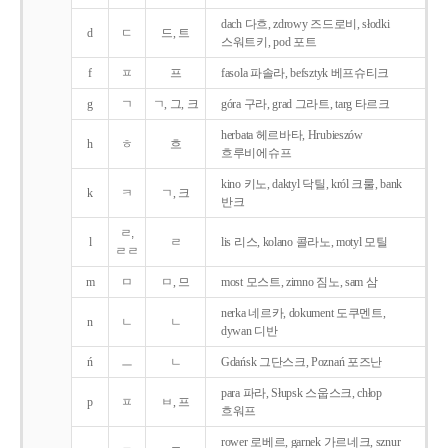
dach 다흐, zdrowy 즈드로비, słodki
d
ㄷ
드, 트
스워트키, pod 포트
f
ㅍ
프
fasola 파솔라, befsztyk 베프슈티크
g
ㄱ
ㄱ, 그, 크
góra 구라, grad 그라트, targ 타르크
herbata 헤르바타, Hrubieszów
h
ㅎ
흐
흐루비에슈프
kino 키노, daktyl 닥틸, król 크룰, bank
k
ㅋ
ㄱ, 크
반크
ㄹ,
l
ㄹ
lis 리스, kolano 콜라노, motyl 모틸
ㄹㄹ
m
ㅁ
ㅁ, 므
most 모스트, zimno 짐노, sam 삼
nerka 네르카, dokument 도쿠멘트,
n
ㄴ
ㄴ
dywan 디반
ń
ㅡ
ㄴ
Gdańsk 그단스크, Poznań 포즈난
para 파라, Słupsk 스웁스크, chłop
p
ㅍ
ㅂ, 프
흐워프
rower 로베르, garnek 가르네크, sznur