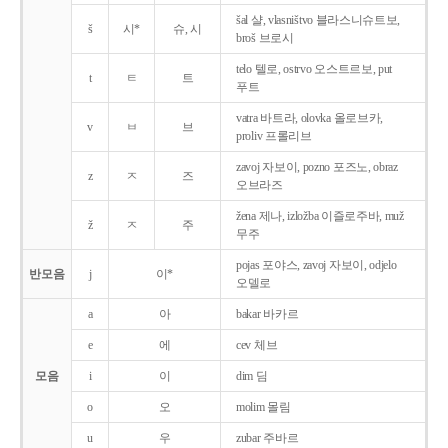
šal 샬, vlasništvo 블라스니슈트보,
š
시*
슈, 시
broš 브로시
telo 텔로, ostrvo 오스트르보, put
t
ㅌ
트
푸트
vatra 바트라, olovka 올로브카,
v
ㅂ
브
proliv 프롤리브
zavoj 자보이, pozno 포즈노, obraz
z
ㅈ
즈
오브라즈
žena 제나, izložba 이즐로주바, muž
ž
ㅈ
주
무주
pojas 포야스, zavoj 자보이, odjelo
반모음
j
이*
오델로
a
아
bakar 바카르
e
에
cev 체브
모음
i
이
dim 딤
o
오
molim 몰림
u
우
zubar 주바르