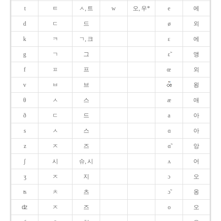
t
ㅌ
ㅅ, 트
w
오, 우*
e
에
d
ㄷ
드
ø
외
k
ㅋ
ㄱ, 크
ɛ
에
g
ㄱ
그
ɛ̃
앵
f
ㅍ
프
œ
외
v
ㅂ
브
욍
θ
ㅅ
스
æ
애
ð
ㄷ
드
a
아
s
ㅅ
스
ɑ
아
z
ㅈ
즈
ɑ̃
앙
ʃ
시
슈, 시
ʌ
어
ʒ
ㅈ
지
ɔ
오
ʦ
ㅊ
츠
ɔ̃
옹
ʣ
ㅈ
즈
o
오