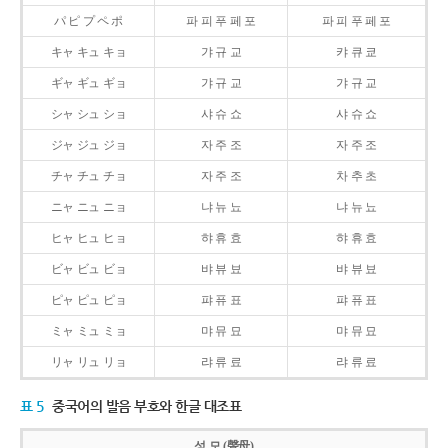
パ ピ プ ペ ポ
파 피 푸 페 포
파 피 푸 페 포
キャ キュ キョ
갸 규 교
캬 큐 쿄
ギャ ギュ ギョ
갸 규 교
갸 규 교
シャ シュ ショ
샤 슈 쇼
샤 슈 쇼
ジャ ジュ ジョ
자 주 조
자 주 조
チャ チュ チョ
자 주 조
차 추 초
ニャ ニュ ニョ
냐 뉴 뇨
냐 뉴 뇨
ヒャ ヒュ ヒョ
햐 휴 효
햐 휴 효
ビャ ビュ ビョ
뱌 뷰 뵤
뱌 뷰 뵤
ピャ ピュ ピョ
퍄 퓨 표
퍄 퓨 표
ミャ ミュ ミョ
먀 뮤 묘
먀 뮤 묘
リャ リュ リョ
랴 류 료
랴 류 료
표 5
중국어의 발음 부호와 한글 대조표
성 모 (聲母)