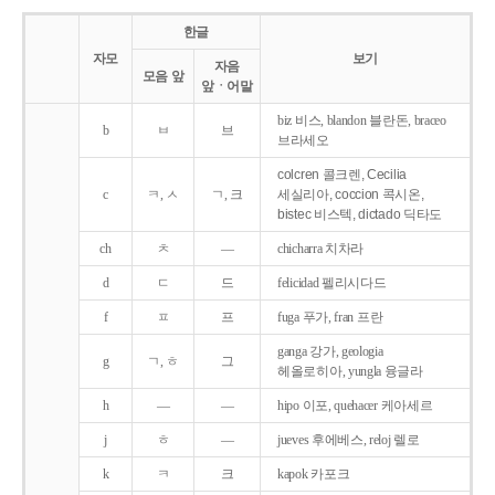
한글
자모
보기
자음
모음 앞
앞ㆍ어말
biz 비스, blandon 블란돈, braceo
b
ㅂ
브
브라세오
colcren 콜크렌, Cecilia
c
ㅋ, ㅅ
ㄱ, 크
세실리아, coccion 콕시온,
bistec 비스텍, dictado 딕타도
ch
ㅊ
―
chicharra 치차라
d
ㄷ
드
felicidad 펠리시다드
f
ㅍ
프
fuga 푸가, fran 프란
ganga 강가, geologia
g
ㄱ, ㅎ
그
헤올로히아, yungla 융글라
h
―
―
hipo 이포, quehacer 케아세르
j
ㅎ
―
jueves 후에베스, reloj 렐로
k
ㅋ
크
kapok 카포크