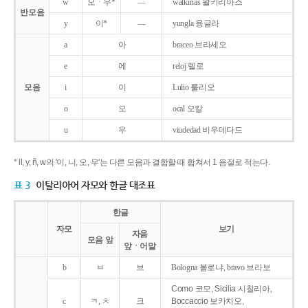
w
오ㆍ우*
―
walkirias 왈키리아스
반모음
y
이*
―
yungla 융글라
a
아
braceo 브라세오
e
에
reloj 렐로
모음
i
이
Lulio 룰리오
o
오
ocal 오칼
u
우
viudedad 비우데다드
* ll, y, ñ, w의 '이, 니, 오, 우'는 다른 모음과 결합할 때 합쳐서 1 음절로 적는다.
표 3
이탈리아어 자모와 한글 대조표
한글
자모
보기
자음
모음 앞
앞ㆍ어말
b
ㅂ
브
Bologna 볼로냐, bravo 브라보
Como 코모, Sicilia 시칠리아,
c
ㅋ, ㅊ
크
Boccaccio 보카치오,