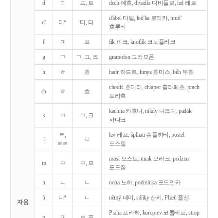
d
ㄷ
드, 트
dech 데흐, divadlo 디바들로, led 레트
d'ábel 댜벨, lod'ka 로티카, hrud'
d'
디*
디, 티
흐루티
f
ㅍ
프
fík 피크, knoflík 크노플리크
g
ㄱ
ㄱ, 그, 크
gramofon 그라모폰
h
ㅎ
흐
hadr 하드르, hmyz 흐미스, bůh 부흐
choditi 호디티, chlapec 흘라페츠, prach
ch
ㅎ
흐
프라흐
kachna 카흐나, nikdy 니크디, padák
k
ㅋ
ㄱ, 크
파다크
ㄹ,
lev 레프, šplhati 슈플하티, postel
l
ㄹ
ㄹㄹ
포스텔
most 모스트, mrak 므라크, podzim
m
ㅁ
ㅁ, 므
포드짐
n
ㄴ
ㄴ
noha 노하, podmínka 포드민카
ň
니*
ㄴ
němý 네미, sáňky 산키, Plzeň 플젠
자음
Praha 프라하, koroptev 코롭테프, strop
p
ㅍ
ㅂ, 프