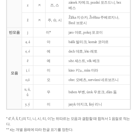
zámek 자메크, pozdní 포즈드니, bez
z
ㅈ
즈, 스
베스
Žižka 지슈카, Žvěřina 주베르지나,
ž
ㅈ
주, 슈, 시
Brož 브로시
반모음
j
이*
jaro 야로, pokoj 포코이
a, á
아
balík 발리크, komár 코마르
e, é
에
dech 데흐, léto 레토
ě
예
sěst 셰스트, věk 베크
i, í
이
kino 키노, míra 미라
모음
o,ó
오
obec 오베츠, nervózni 네르보즈니
u, ú,
우
buben 부벤, úrok 우로크, dům 둠
ů
y, ý
이
jazyk
야지크, líný 리니
* d', ň, š, t', j의 '디, 니, 시, 티, 이'는 뒤따르는 모음과 결합할 때 합쳐서 1 음절로 적는
다.
** x는 개별 용례에 따라 한글 표기를 정한다.