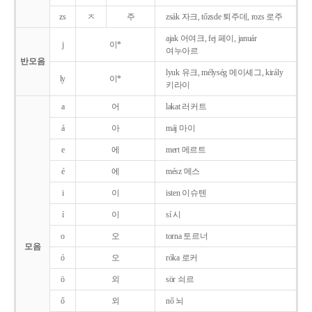
zs
ㅈ
주
zsák 자크, tőzsde 퇴주데, rozs 로주
ajak 어여크, fej 페이, január
j
이*
여누아르
반모음
lyuk 유크, mélység 메이셰그, király
ly
이*
키라이
a
어
lakat 러커트
á
아
máj 마이
e
에
mert 메르트
é
에
mész 메스
i
이
isten 이슈텐
í
이
sí 시
o
오
torna 토르너
모음
ó
오
róka 로커
ö
외
sör 쇠르
ő
외
nő 뇌