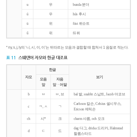
u
우
bunda 분더
ú
우
hús 후시
ü
위
füst 퓌슈트
ű
위
fű 퓌
* ny, s, j, ly의 ‘니, 시, 이, 이’는 뒤따르는 모음과 결합할 때 합쳐서 1 음절로 적는다.
표 11
스웨덴어 자모와 한글 대조표
한글
자모
보기
모음
자음
앞
앞ㆍ어말
b
ㅂ
ㅂ, 브
bal 발, snabbt 스납트, Jacob 야코브
Carlsson 칼손, Celsius 셀시우스,
c
ㅋ, ㅅ
ㄱ
Ericson 에릭손
ch
시*
크
charm 샤름, och 오크
dag 다그, dricka 드리카, Halmstad
d
ㄷ
드
할름스타드