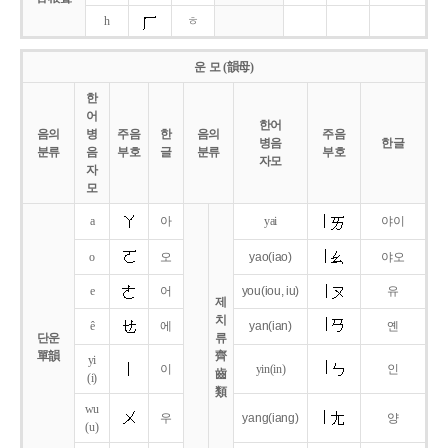
h
ㅎ
운 모 (韻母)
한
어
한어
음의
병
주음
한
음의
주음
병음
한글
분류
음
부호
글
분류
부호
자모
자
모
a
아
yai
야이
o
오
yao
(iao)
야오
e
어
you
(iou,
iu)
유
제
치
ê
에
yan
(ian)
옌
단운
류
單韻
齊
yi
이
yin(in)
인
齒
(i)
類
wu
우
yang
(iang)
양
(u)