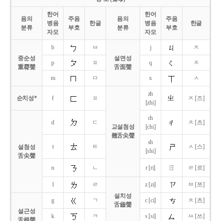
한어
한어
음의
주음
음의
주음
병음
한글
병음
한글
분류
부호
분류
부호
자모
자모
b
ㅂ
j
ㅈ
중순성
설면성
p
ㅍ
q
ㅊ
重脣聲
舌面聲
m
ㅁ
x
ㅅ
zh
순치성*
f
ㅍ
ㅈ [즈]
[zhi]
ch
d
ㄷ
ㅊ [츠]
교설첨성
[chi]
翹舌尖聲
sh
t
ㅌ
ㅅ [스]
설첨성
[shi]
舌尖聲
ㄖ
n
ㄴ
r [ri]
ㄹ [르]
l
ㄹ
z [zi]
ㅉ [쯔]
설치성
g
ㄱ
c [ci]
ㅊ [츠]
舌齒聲
설근성
k
ㅋ
s [si]
ㅆ [쓰]
舌根聲