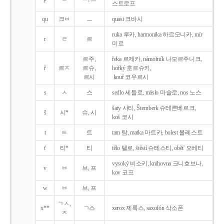
스트로프
qu
크ㅂ
ㅡ
quasi 크바시
ruka 루카, harmonika 하르모니카, mír
r
ㄹ
르
미르
르주,
řeka 르제카, námořník 나모르주니크,
ř
르ㅈ
르슈,
hořký 호르슈키,
르시
kouř 코우르시
s
ㅅ
스
sedlo 세들로, máslo 마슬로, nos 노스
šaty 샤티, Šternberk 슈테른베르크,
š
시*
슈, 시
koš 코시
t
ㅌ
트
tam 탐, matka 마트카, bolest 볼레스트
t'
티*
티
tělo 텔로, štěstí 슈테스티, obět' 오베티
vysoký 비소키, knihovna 크니호브나,
v
ㅂ
브, 프
kov 코프
w
ㅂ
브, 프
ㄱㅅ,
x**
ㄱ스
xerox 제록스, saxofón 삭소폰
ㅈ