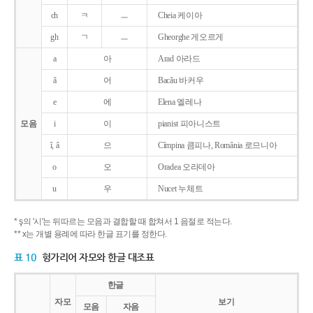
ch
ㅋ
ㅡ
Cheia 케이아
gh
ㄱ
ㅡ
Gheorghe 게오르게
a
아
Arad 아라드
ǎ
어
Bacǎu 바커우
e
에
Elena 엘레나
모음
i
이
pianist 피아니스트
î, â
으
Cîmpina 큼피나, România 로므니아
o
오
Oradea 오라데아
u
우
Nucet 누체트
* ş의 '시'는 뒤따르는 모음과 결합할 때 합쳐서 1 음절로 적는다.
** x는 개별 용례에 따라 한글 표기를 정한다.
표 10
헝가리어 자모와 한글 대조표
한글
자모
보기
모음
자음