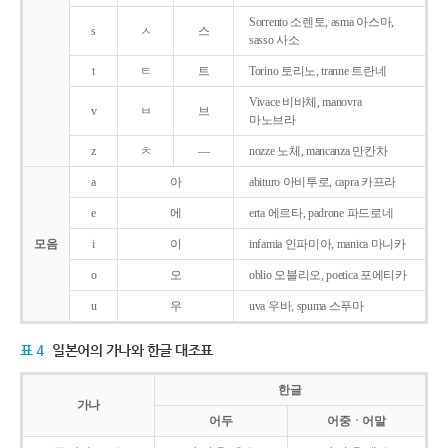
Sorrento 소렌토, asma 아스마,
s
ㅅ
스
sasso 사소
t
ㅌ
트
Torino 토리노, tranne 트란네
Vivace 비바체, manovra
v
ㅂ
브
마노브라
z
ㅊ
―
nozze 노체, mancanza 만칸차
a
아
abituro 아비투로, capra 카프라
e
에
erta 에르타, padrone 파드로네
모음
i
이
infamia 인파미아, manica 마니카
o
오
oblio 오블리오, poetica 포에티카
u
우
uva 우바, spuma 스푸마
표 4
일본어의 가나와 한글 대조표
한글
가나
어두
어중ㆍ어말