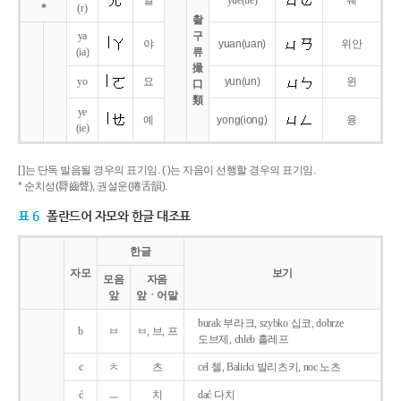
얼
yue
(ue)
웨
*
(r)
촬
ya
구
야
yuan
(uan)
위안
(ia)
류
撮
yo
요
yun
(un)
윈
口
類
ye
예
yong
(iong)
융
(ie)
[ ]는 단독 발음될 경우의 표기임. ( )는 자음이 선행할 경우의 표기임.
* 순치성(脣齒聲), 권설운(捲舌韻).
표 6
폴란드어 자모와 한글 대조표
한글
자모
보기
모음
자음
앞
앞ㆍ어말
burak 부라크, szybko 십코, dobrze
b
ㅂ
ㅂ, 브, 프
도브제, chleb 흘레프
c
ㅊ
츠
cel 첼, Balicki 발리츠키, noc 노츠
ć
ㅡ
치
dać 다치