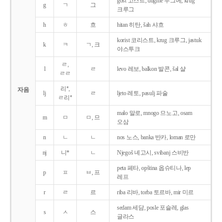
gost 고스트, dugme 두그메, krug
g
ㄱ
그
크루그
h
ㅎ
흐
hitan 히탄, šah 샤흐
korist 코리스트, krug 크루그, jastuk
k
ㅋ
ㄱ, 크
야스투크
ㄹ,
l
ㄹ
levo 레보, balkon 발콘, šal 샬
ㄹㄹ
리*,
자음
lj
ㄹ
ljeto 레토, pasulj 파술
ㄹ리*
malo 말로, mnogo 므노고, osam
m
ㅁ
ㅁ, 므
오삼
n
ㄴ
ㄴ
nos 노스, banka 반카, loman 로만
nj
니*
ㄴ
Njegoš 녜고시, svibanj 스비반
peta 페타, opština 옵슈티나, lep
p
ㅍ
ㅂ, 프
레프
r
ㄹ
르
riba 리바, torba 토르바, mir 미르
sedam 세담, posle 포슬레, glas
s
ㅅ
스
글라스