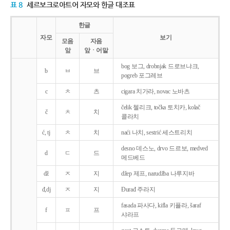
표 8
세르보크로아트어 자모와 한글 대조표
한글
자모
보기
모음
자음
앞
앞ㆍ어말
bog 보그, drobnjak 드로브냐크,
b
ㅂ
브
pogreb 포그레브
c
ㅊ
츠
cigara 치가라, novac 노바츠
čelik 첼리크, točka 토치카, kolač
č
ㅊ
치
콜라치
ć, tj
ㅊ
치
naći 나치, sestrić 세스트리치
desno 데스노, drvo 드르보, medved
d
ㄷ
드
메드베드
dž
ㅈ
지
džep 제프, narudžba 나루지바
đ,dj
ㅈ
지
Ðurađ 주라지
fasada 파사다, kifla 키플라, šaraf
f
ㅍ
프
샤라프