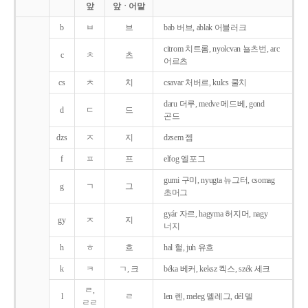
앞
앞ㆍ어말
b
ㅂ
브
bab 버브, ablak 어블러크
citrom 치트롬, nyolcvan 뇰츠번, arc
c
ㅊ
츠
어르츠
cs
ㅊ
치
csavar 처버르, kulcs 쿨치
daru 더루, medve 메드베, gond
d
ㄷ
드
곤드
dzs
ㅈ
지
dzsem 젬
f
ㅍ
프
elfog 엘포그
gumi 구미, nyugta 뉴그터, csomag
g
ㄱ
그
초머그
gyár 자르, hagyma 허지머, nagy
gy
ㅈ
지
너지
h
ㅎ
흐
hal 헐, juh 유흐
k
ㅋ
ㄱ, 크
béka 베커, keksz 켁스, szék 세크
ㄹ,
l
ㄹ
len 렌, meleg 멜레그, dél 델
ㄹㄹ