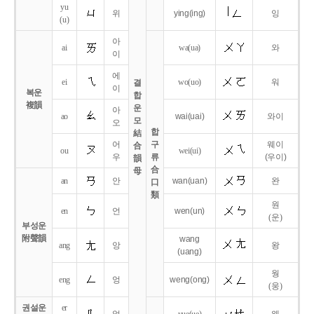
yu
위
ying
(ing)
잉
(u)
아
ai
wa
(ua)
와
이
에
ei
wo
(uo)
워
결
이
복운
합
複韻
운
아
ao
wai
(uai)
와이
모
오
합
結
어
구
웨이
合
ou
wei
(ui)
우
류
(우이)
韻
合
母
an
안
wan
(uan)
완
口
類
원
en
언
wen
(un)
(운)
부성운
附聲韻
wang
ang
앙
왕
(uang)
웡
eng
엉
weng
(ong)
(웅)
권설운
er