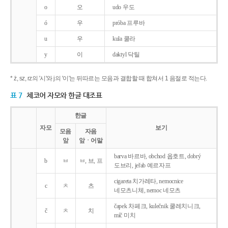
o
오
udo 우도
ó
우
próba 프루바
u
우
kula 쿨라
y
이
daktyl 닥틸
* ż, sz, rz의 '시'와 j의 '이'는 뒤따르는 모음과 결합할 때 합쳐서 1 음절로 적는다.
표 7
체코어 자모와 한글 대조표
한글
자모
보기
모음
자음
앞
앞ㆍ어말
barva 바르바, obchod 옵호트, dobrý
b
ㅂ
ㅂ, 브, 프
도브리, jeřab 예르자프
cigareta 치가레타, nemocnice
c
ㅊ
츠
네모츠니체, nemoc 네모츠
čapek 차페크, kulečnik 쿨레치니크,
č
ㅊ
치
míč 미치