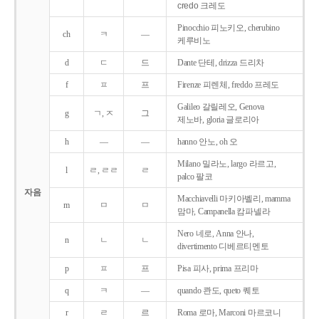
credo 크레도
Pinocchio 피노키오, cherubino
ch
ㅋ
―
케루비노
d
ㄷ
드
Dante 단테, drizza 드리차
f
ㅍ
프
Firenze 피렌체, freddo 프레도
Galileo 갈릴레오, Genova
g
ㄱ, ㅈ
그
제노바, gloria 글로리아
h
―
―
hanno 안노, oh 오
Milano 밀라노, largo 라르고,
l
ㄹ, ㄹㄹ
ㄹ
palco 팔코
자음
Macchiavelli 마키아벨리, mamma
m
ㅁ
ㅁ
맘마, Campanella 캄파넬라
Nero 네로, Anna 안나,
n
ㄴ
ㄴ
divertimento 디베르티멘토
p
ㅍ
프
Pisa 피사, prima 프리마
q
ㅋ
―
quando 콴도, queto 퀘토
r
ㄹ
르
Roma 로마, Marconi 마르코니