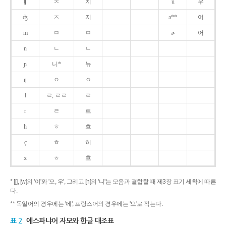
ʧ
ㅊ
치
u
우
ʤ
ㅈ
지
ə**
어
m
ㅁ
ㅁ
ɚ
어
n
ㄴ
ㄴ
ɲ
니*
뉴
ŋ
ㅇ
ㅇ
l
ㄹ, ㄹㄹ
ㄹ
r
ㄹ
르
h
ㅎ
흐
ç
ㅎ
히
x
ㅎ
흐
* [j], [w]의 '이'와 '오, 우', 그리고 [ɲ]의 '니'는 모음과 결합할 때 제3장 표기 세칙에 따른
다.
** 독일어의 경우에는 '에', 프랑스어의 경우에는 '으'로 적는다.
표 2
에스파냐어 자모와 한글 대조표