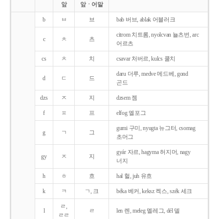
앞
앞ㆍ어말
b
ㅂ
브
bab 버브, ablak 어블러크
citrom 치트롬, nyolcvan 뇰츠번, arc
c
ㅊ
츠
어르츠
cs
ㅊ
치
csavar 처버르, kulcs 쿨치
daru 더루, medve 메드베, gond
d
ㄷ
드
곤드
dzs
ㅈ
지
dzsem 젬
f
ㅍ
프
elfog 엘포그
gumi 구미, nyugta 뉴그터, csomag
g
ㄱ
그
초머그
gyár 자르, hagyma 허지머, nagy
gy
ㅈ
지
너지
h
ㅎ
흐
hal 헐, juh 유흐
k
ㅋ
ㄱ, 크
béka 베커, keksz 켁스, szék 세크
ㄹ,
l
ㄹ
len 렌, meleg 멜레그, dél 델
ㄹㄹ