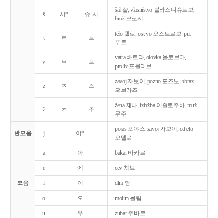
šal 샬, vlasništvo 블라스니슈트보,
š
시*
슈, 시
broš 브로시
telo 텔로, ostrvo 오스트르보, put
t
ㅌ
트
푸트
vatra 바트라, olovka 올로브카,
v
ㅂ
브
proliv 프롤리브
zavoj 자보이, pozno 포즈노, obraz
z
ㅈ
즈
오브라즈
žena 제나, izložba 이즐로주바, muž
ž
ㅈ
주
무주
pojas 포야스, zavoj 자보이, odjelo
반모음
j
이*
오델로
a
아
bakar 바카르
e
에
cev 체브
모음
i
이
dim 딤
o
오
molim 몰림
u
우
zubar 주바르