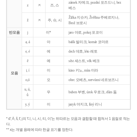
zámek 자메크, pozdní 포즈드니, bez
z
ㅈ
즈, 스
베스
Žižka 지슈카, Žvěřina 주베르지나,
ž
ㅈ
주, 슈, 시
Brož 브로시
반모음
j
이*
jaro 야로, pokoj 포코이
a, á
아
balík 발리크, komár 코마르
e, é
에
dech 데흐, léto 레토
ě
예
sěst 셰스트, věk 베크
i, í
이
kino 키노, míra 미라
모음
o,ó
오
obec 오베츠, nervózni 네르보즈니
u, ú,
우
buben 부벤, úrok 우로크, dům 둠
ů
y, ý
이
jazyk
야지크, líný 리니
* d', ň, š, t', j의 '디, 니, 시, 티, 이'는 뒤따르는 모음과 결합할 때 합쳐서 1 음절로 적는
다.
** x는 개별 용례에 따라 한글 표기를 정한다.