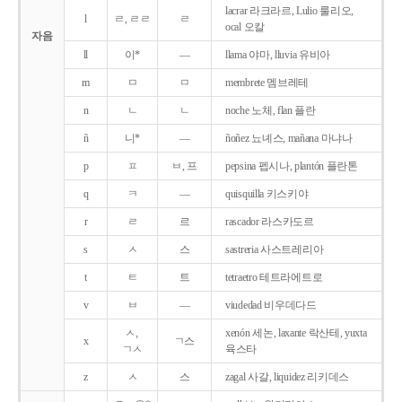
lacrar 라크라르, Lulio 룰리오,
l
ㄹ, ㄹㄹ
ㄹ
ocal 오칼
자음
ll
이*
―
llama 야마, lluvia 유비아
m
ㅁ
ㅁ
membrete 멤브레테
n
ㄴ
ㄴ
noche 노체, flan 플란
ñ
니*
―
ñoñez 뇨녜스, mañana 마냐나
p
ㅍ
ㅂ, 프
pepsina 펩시나, plantón 플란톤
q
ㅋ
―
quisquilla 키스키야
r
ㄹ
르
rascador 라스카도르
s
ㅅ
스
sastreria 사스트레리아
t
ㅌ
트
tetraetro 테트라에트로
v
ㅂ
―
viudedad 비우데다드
ㅅ,
xenón 세논, laxante 락산테, yuxta
x
ㄱ스
ㄱㅅ
육스타
z
ㅅ
스
zagal 사갈, liquidez 리키데스