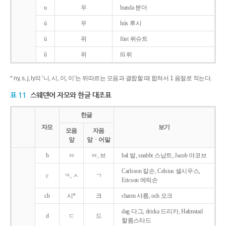
u
우
bunda 분더
ú
우
hús 후시
ü
위
füst 퓌슈트
ű
위
fű 퓌
* ny, s, j, ly의 ‘니, 시, 이, 이’는 뒤따르는 모음과 결합할 때 합쳐서 1 음절로 적는다.
표 11
스웨덴어 자모와 한글 대조표
한글
자모
보기
모음
자음
앞
앞ㆍ어말
b
ㅂ
ㅂ, 브
bal 발, snabbt 스납트, Jacob 야코브
Carlsson 칼손, Celsius 셀시우스,
c
ㅋ, ㅅ
ㄱ
Ericson 에릭손
ch
시*
크
charm 샤름, och 오크
dag 다그, dricka 드리카, Halmstad
d
ㄷ
드
할름스타드