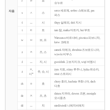
r
ㄹ
르
슈누르
serce 세르체, srebro 스레브로, pas
자음
s
ㅅ
스
파스
ś
ㅡ
시
ślepy 실레피, dziś 지시
t
ㅌ
트
tam 탐, matka 마트카, but 부트
Warszawa 바르샤바, piwnica 피브니차,
w
ㅂ
브, 프
krew 크레프
zamek 자메크, zbrodnia 즈브로드니아,
z
ㅈ
즈, 스
wywóz 비부스
ź
ㅡ
지, 시
gwoździk 그보지지크, więź 비엥시
ㅈ,
żyto 지토, różny 루주니, łyżka 위슈카,
ż
주, 슈, 시
시*
straż 스트라시
chory 호리, kuchnia 쿠흐니아, dach
ch
ㅎ
흐
다흐
dziura 지우라, dzwon 즈본, mosiądz
dz
ㅈ
즈, 츠
모시옹츠
dź
ㅡ
치
niedźwiedź 니에치비에치