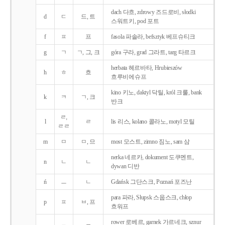
dach 다흐, zdrowy 즈드로비, słodki
d
ㄷ
드, 트
스워트키, pod 포트
f
ㅍ
프
fasola 파솔라, befsztyk 베프슈티크
g
ㄱ
ㄱ, 그, 크
góra 구라, grad 그라트, targ 타르크
herbata 헤르바타, Hrubieszów
h
ㅎ
흐
흐루비에슈프
kino 키노, daktyl 닥틸, król 크룰, bank
k
ㅋ
ㄱ, 크
반크
ㄹ,
l
ㄹ
lis 리스, kolano 콜라노, motyl 모틸
ㄹㄹ
m
ㅁ
ㅁ, 므
most 모스트, zimno 짐노, sam 삼
nerka 네르카, dokument 도쿠멘트,
n
ㄴ
ㄴ
dywan 디반
ń
ㅡ
ㄴ
Gdańsk 그단스크, Poznań 포즈난
para 파라, Słupsk 스웁스크, chłop
p
ㅍ
ㅂ, 프
흐워프
rower 로베르, garnek 가르네크, sznur