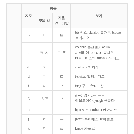
한글
자모
보기
자음
모음 앞
앞ㆍ어말
biz 비스, blandon 블란돈, braceo
b
ㅂ
브
브라세오
colcren 콜크렌, Cecilia
c
ㅋ, ㅅ
ㄱ, 크
세실리아, coccion 콕시온,
bistec 비스텍, dictado 딕타도
ch
ㅊ
―
chicharra 치차라
d
ㄷ
드
felicidad 펠리시다드
f
ㅍ
프
fuga 푸가, fran 프란
ganga 강가, geologia
g
ㄱ, ㅎ
그
헤올로히아, yungla 융글라
h
―
―
hipo 이포, quehacer 케아세르
j
ㅎ
―
jueves 후에베스, reloj 렐로
k
ㅋ
크
kapok 카포크