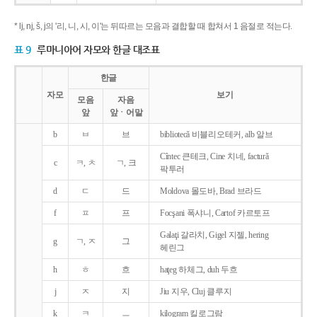
* lj, nj, š, j의 '리, 니, 시, 이'는 뒤따르는 모음과 결합할 때 합쳐서 1 음절로 적는다.
표 9
루마니아어 자모와 한글 대조표
한글
자모
보기
모음
자음
앞
앞ㆍ어말
b
ㅂ
브
bibliotecǎ 비블리오테커, alb 알브
Cîntec 큰테크, Cine 치네, facturǎ
c
ㅋ, ㅊ
ㄱ, 크
팍투러
d
ㄷ
드
Moldova 몰도바, Brad 브라드
f
ㅍ
프
Focşani 폭샤니, Cartof 카르토프
Galaţi 갈라치, Gigel 지젤, hering
g
ㄱ, ㅈ
그
헤린그
h
ㅎ
흐
haţeg 하체그, duh 두흐
j
ㅈ
지
Jiu 지우, Cluj 클루지
k
ㅋ
ㅡ
kilogram 킬로그람