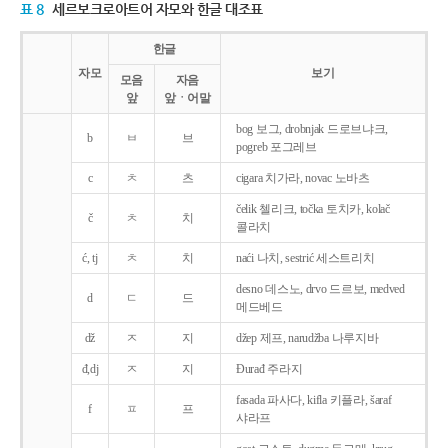
표 8
세르보크로아트어 자모와 한글 대조표
한글
자모
보기
모음
자음
앞
앞ㆍ어말
bog 보그, drobnjak 드로브냐크,
b
ㅂ
브
pogreb 포그레브
c
ㅊ
츠
cigara 치가라, novac 노바츠
čelik 첼리크, točka 토치카, kolač
č
ㅊ
치
콜라치
ć, tj
ㅊ
치
naći 나치, sestrić 세스트리치
desno 데스노, drvo 드르보, medved
d
ㄷ
드
메드베드
dž
ㅈ
지
džep 제프, narudžba 나루지바
đ,dj
ㅈ
지
Ðurađ 주라지
fasada 파사다, kifla 키플라, šaraf
f
ㅍ
프
샤라프