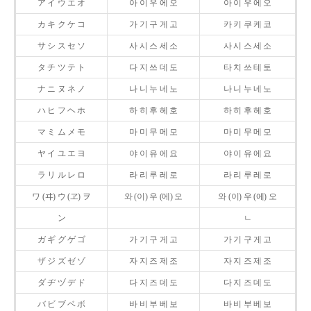
ア イ ウ エ オ
아 이 우 에 오
아 이 우 에 오
カ キ ク ケ コ
가 기 구 게 고
카 키 쿠 케 코
サ シ ス セ ソ
사 시 스 세 소
사 시 스 세 소
タ チ ツ テ ト
다 지 쓰 데 도
타 치 쓰 테 토
ナ ニ ヌ ネ ノ
나 니 누 네 노
나 니 누 네 노
ハ ヒ フ ヘ ホ
하 히 후 헤 호
하 히 후 헤 호
マ ミ ム メ モ
마 미 무 메 모
마 미 무 메 모
ヤ イ ユ エ ヨ
야 이 유 에 요
야 이 유 에 요
ラ リ ル レ ロ
라 리 루 레 로
라 리 루 레 로
ワ (ヰ) ウ (ヱ) ヲ
와 (이) 우 (에) 오
와 (이) 우 (에) 오
ン
ㄴ
ガ ギ グ ゲ ゴ
가 기 구 게 고
가 기 구 게 고
ザ ジ ズ ゼ ゾ
자 지 즈 제 조
자 지 즈 제 조
ダ ヂ ヅ デ ド
다 지 즈 데 도
다 지 즈 데 도
バ ビ ブ ベ ボ
바 비 부 베 보
바 비 부 베 보