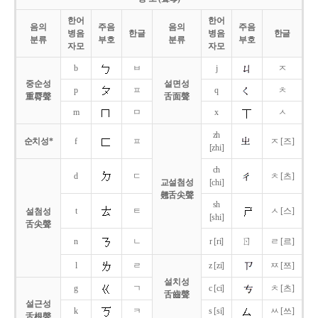
한어
한어
음의
주음
음의
주음
병음
한글
병음
한글
분류
부호
분류
부호
자모
자모
b
ㅂ
j
ㅈ
중순성
설면성
p
ㅍ
q
ㅊ
重脣聲
舌面聲
m
ㅁ
x
ㅅ
zh
순치성*
f
ㅍ
ㅈ [즈]
[zhi]
ch
d
ㄷ
ㅊ [츠]
교설첨성
[chi]
翹舌尖聲
sh
t
ㅌ
ㅅ [스]
설첨성
[shi]
舌尖聲
ㄖ
n
ㄴ
r [ri]
ㄹ [르]
l
ㄹ
z [zi]
ㅉ [쯔]
설치성
g
ㄱ
c [ci]
ㅊ [츠]
舌齒聲
설근성
k
ㅋ
s [si]
ㅆ [쓰]
舌根聲