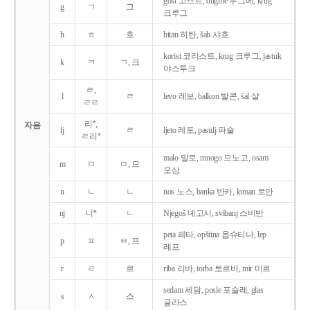
gost 고스트, dugme 두그메, krug
g
ㄱ
그
크루그
h
ㅎ
흐
hitan 히탄, šah 샤흐
korist 코리스트, krug 크루그, jastuk
k
ㅋ
ㄱ, 크
야스투크
ㄹ,
l
ㄹ
levo 레보, balkon 발콘, šal 샬
ㄹㄹ
리*,
자음
lj
ㄹ
ljeto 레토, pasulj 파술
ㄹ리*
malo 말로, mnogo 므노고, osam
m
ㅁ
ㅁ, 므
오삼
n
ㄴ
ㄴ
nos 노스, banka 반카, loman 로만
nj
니*
ㄴ
Njegoš 녜고시, svibanj 스비반
peta 페타, opština 옵슈티나, lep
p
ㅍ
ㅂ, 프
레프
r
ㄹ
르
riba 리바, torba 토르바, mir 미르
sedam 세담, posle 포슬레, glas
s
ㅅ
스
글라스