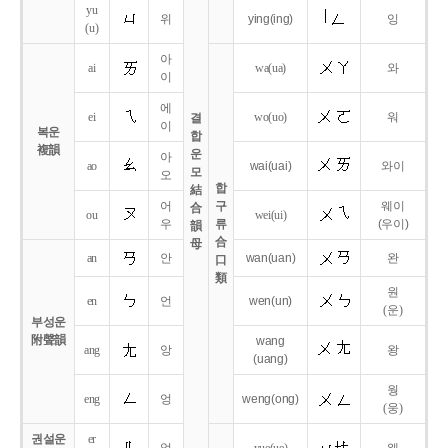
yu
위
ying
(ing)
잉
(u)
아
ai
wa
(ua)
와
이
에
ei
wo
(uo)
워
결
이
복운
합
複韻
운
아
ao
wai
(uai)
와이
모
오
합
結
어
구
웨이
合
ou
wei
(ui)
우
류
(우이)
韻
合
母
an
안
wan
(uan)
완
口
類
원
en
언
wen
(un)
(운)
부성운
附聲韻
wang
ang
앙
왕
(uang)
웡
eng
엉
weng
(ong)
(웅)
권설운
er