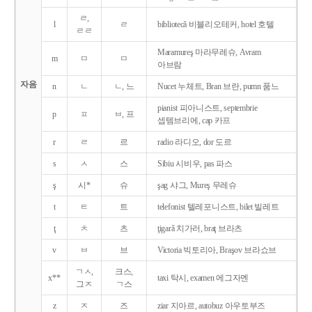
ㄹ,
l
ㄹ
bibliotecǎ 비블리오테커, hotel 호텔
ㄹㄹ
Maramureş 마라무레슈, Avram
m
ㅁ
ㅁ
아브람
자음
n
ㄴ
ㄴ, 느
Nucet 누체트, Bran 브란, pumn 품느
pianist 피아니스트, septembrie
p
ㅍ
ㅂ, 프
셉템브리에, cap 카프
r
ㄹ
르
radio 라디오, dor 도르
s
ㅅ
스
Sibiu 시비우, pas 파스
ş
시*
슈
şag 샤그, Mureş 무레슈
t
ㅌ
트
telefonist 텔레포니스트, bilet 빌레트
ţ
ㅊ
츠
ţigarǎ 치가러, braţ 브라츠
v
ㅂ
브
Victoria 빅토리아, Braşov 브라쇼브
ㄱㅅ,
크스,
x**
taxi 탁시, examen 에그자멘
그ㅈ
ㄱ스
z
ㅈ
즈
ziar 지아르, autobuz 아우토부즈