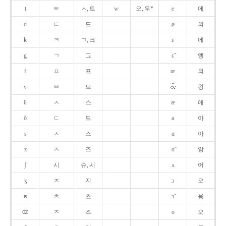
t
ㅌ
ㅅ, 트
w
오, 우*
e
에
d
ㄷ
드
ø
외
k
ㅋ
ㄱ, 크
ɛ
에
g
ㄱ
그
ɛ̃
앵
f
ㅍ
프
œ
외
v
ㅂ
브
욍
θ
ㅅ
스
æ
애
ð
ㄷ
드
a
아
s
ㅅ
스
ɑ
아
z
ㅈ
즈
ɑ̃
앙
ʃ
시
슈, 시
ʌ
어
ʒ
ㅈ
지
ɔ
오
ʦ
ㅊ
츠
ɔ̃
옹
ʣ
ㅈ
즈
o
오