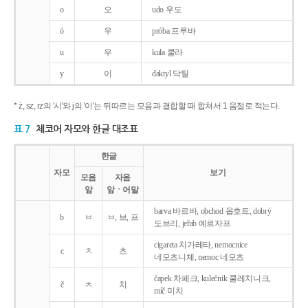
o
오
udo 우도
ó
우
próba 프루바
u
우
kula 쿨라
y
이
daktyl 닥틸
* ż, sz, rz의 '시'와 j의 '이'는 뒤따르는 모음과 결합할 때 합쳐서 1 음절로 적는다.
표 7
체코어 자모와 한글 대조표
한글
자모
보기
모음
자음
앞
앞ㆍ어말
barva 바르바, obchod 옵호트, dobrý
b
ㅂ
ㅂ, 브, 프
도브리, jeřab 예르자프
cigareta 치가레타, nemocnice
c
ㅊ
츠
네모츠니체, nemoc 네모츠
čapek 차페크, kulečnik 쿨레치니크,
č
ㅊ
치
míč 미치