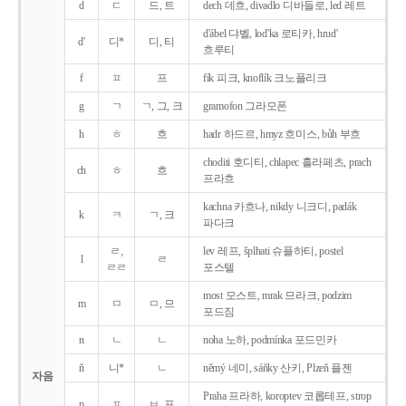
d
ㄷ
드, 트
dech 데흐, divadlo 디바들로, led 레트
d'ábel 댜벨, lod'ka 로티카, hrud'
d'
디*
디, 티
흐루티
f
ㅍ
프
fík 피크, knoflík 크노플리크
g
ㄱ
ㄱ, 그, 크
gramofon 그라모폰
h
ㅎ
흐
hadr 하드르, hmyz 흐미스, bůh 부흐
choditi 호디티, chlapec 흘라페츠, prach
ch
ㅎ
흐
프라흐
kachna 카흐나, nikdy 니크디, padák
k
ㅋ
ㄱ, 크
파다크
ㄹ,
lev 레프, šplhati 슈플하티, postel
l
ㄹ
ㄹㄹ
포스텔
most 모스트, mrak 므라크, podzim
m
ㅁ
ㅁ, 므
포드짐
n
ㄴ
ㄴ
noha 노하, podmínka 포드민카
ň
니*
ㄴ
němý 네미, sáňky 산키, Plzeň 플젠
자음
Praha 프라하, koroptev 코롭테프, strop
p
ㅍ
ㅂ, 프