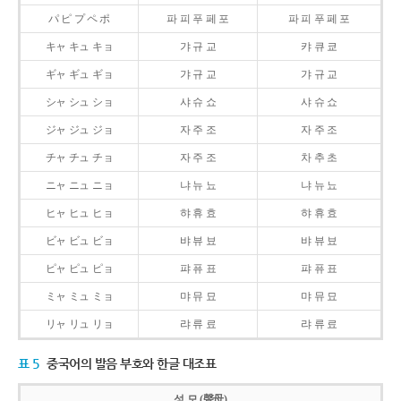
パ ピ プ ペ ポ
파 피 푸 페 포
파 피 푸 페 포
キャ キュ キョ
갸 규 교
캬 큐 쿄
ギャ ギュ ギョ
갸 규 교
갸 규 교
シャ シュ ショ
샤 슈 쇼
샤 슈 쇼
ジャ ジュ ジョ
자 주 조
자 주 조
チャ チュ チョ
자 주 조
차 추 초
ニャ ニュ ニョ
냐 뉴 뇨
냐 뉴 뇨
ヒャ ヒュ ヒョ
햐 휴 효
햐 휴 효
ビャ ビュ ビョ
뱌 뷰 뵤
뱌 뷰 뵤
ピャ ピュ ピョ
퍄 퓨 표
퍄 퓨 표
ミャ ミュ ミョ
먀 뮤 묘
먀 뮤 묘
リャ リュ リョ
랴 류 료
랴 류 료
표 5
중국어의 발음 부호와 한글 대조표
성 모 (聲母)