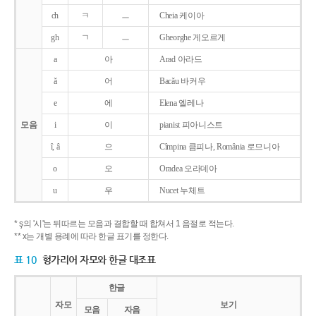
ch
ㅋ
ㅡ
Cheia 케이아
gh
ㄱ
ㅡ
Gheorghe 게오르게
a
아
Arad 아라드
ǎ
어
Bacǎu 바커우
e
에
Elena 엘레나
모음
i
이
pianist 피아니스트
î, â
으
Cîmpina 큼피나, România 로므니아
o
오
Oradea 오라데아
u
우
Nucet 누체트
* ş의 '시'는 뒤따르는 모음과 결합할 때 합쳐서 1 음절로 적는다.
** x는 개별 용례에 따라 한글 표기를 정한다.
표 10
헝가리어 자모와 한글 대조표
한글
자모
보기
모음
자음