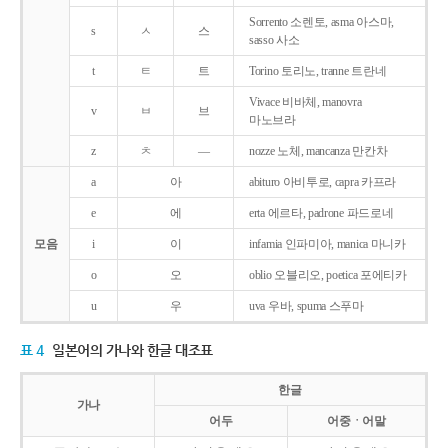
Sorrento 소렌토, asma 아스마,
s
ㅅ
스
sasso 사소
t
ㅌ
트
Torino 토리노, tranne 트란네
Vivace 비바체, manovra
v
ㅂ
브
마노브라
z
ㅊ
―
nozze 노체, mancanza 만칸차
a
아
abituro 아비투로, capra 카프라
e
에
erta 에르타, padrone 파드로네
모음
i
이
infamia 인파미아, manica 마니카
o
오
oblio 오블리오, poetica 포에티카
u
우
uva 우바, spuma 스푸마
표 4
일본어의 가나와 한글 대조표
한글
가나
어두
어중ㆍ어말