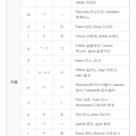
credo 크레도
Pinocchio 피노키오, cherubino
ch
ㅋ
―
케루비노
d
ㄷ
드
Dante 단테, drizza 드리차
f
ㅍ
프
Firenze 피렌체, freddo 프레도
Galileo 갈릴레오, Genova
g
ㄱ, ㅈ
그
제노바, gloria 글로리아
h
―
―
hanno 안노, oh 오
Milano 밀라노, largo 라르고,
l
ㄹ, ㄹㄹ
ㄹ
palco 팔코
자음
Macchiavelli 마키아벨리, mamma
m
ㅁ
ㅁ
맘마, Campanella 캄파넬라
Nero 네로, Anna 안나,
n
ㄴ
ㄴ
divertimento 디베르티멘토
p
ㅍ
프
Pisa 피사, prima 프리마
q
ㅋ
―
quando 콴도, queto 퀘토
r
ㄹ
르
Roma 로마, Marconi 마르코니