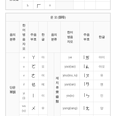
h
ㅎ
운 모 (韻母)
한
어
한어
음의
병
주음
한
음의
주음
병음
한글
분류
음
부호
글
분류
부호
자모
자
모
a
아
yai
야이
o
오
yao
(iao)
야오
e
어
you
(iou,
iu)
유
제
치
ê
에
yan
(ian)
옌
단운
류
單韻
齊
yi
이
yin(in)
인
齒
(i)
類
wu
우
yang
(iang)
양
(u)