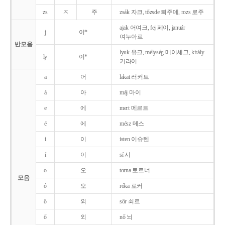
zs
ㅈ
주
zsák 자크, tőzsde 퇴주데, rozs 로주
ajak 어여크, fej 페이, január
j
이*
여누아르
반모음
lyuk 유크, mélység 메이셰그, király
ly
이*
키라이
a
어
lakat 러커트
á
아
máj 마이
e
에
mert 메르트
é
에
mész 메스
i
이
isten 이슈텐
í
이
sí 시
o
오
torna 토르너
모음
ó
오
róka 로커
ö
외
sör 쇠르
ő
외
nő 뇌