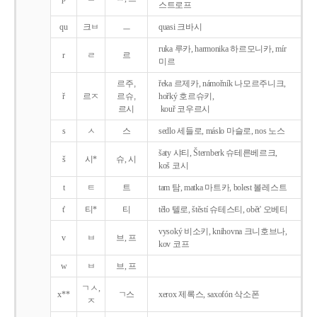
스트로프
qu
크ㅂ
ㅡ
quasi 크바시
ruka 루카, harmonika 하르모니카, mír
r
ㄹ
르
미르
르주,
řeka 르제카, námořník 나모르주니크,
ř
르ㅈ
르슈,
hořký 호르슈키,
르시
kouř 코우르시
s
ㅅ
스
sedlo 세들로, máslo 마슬로, nos 노스
šaty 샤티, Šternberk 슈테른베르크,
š
시*
슈, 시
koš 코시
t
ㅌ
트
tam 탐, matka 마트카, bolest 볼레스트
t'
티*
티
tělo 텔로, štěstí 슈테스티, obět' 오베티
vysoký 비소키, knihovna 크니호브나,
v
ㅂ
브, 프
kov 코프
w
ㅂ
브, 프
ㄱㅅ,
x**
ㄱ스
xerox 제록스, saxofón 삭소폰
ㅈ