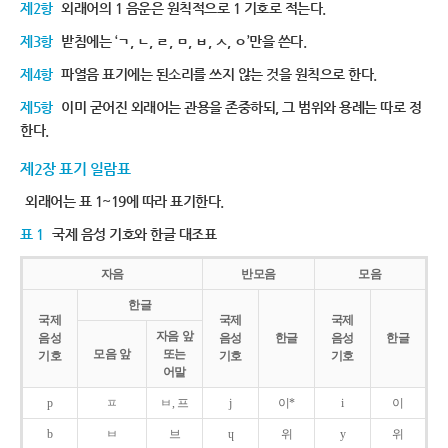
제2항
외래어의 1 음운은 원칙적으로 1 기호로 적는다.
제3항
받침에는 ‘ㄱ, ㄴ, ㄹ, ㅁ, ㅂ, ㅅ, ㅇ’만을 쓴다.
제4항
파열음 표기에는 된소리를 쓰지 않는 것을 원칙으로 한다.
제5항
이미 굳어진 외래어는 관용을 존중하되, 그 범위와 용례는 따로 정
한다.
제2장 표기 일람표
외래어는 표 1~19에 따라 표기한다.
표 1
국제 음성 기호와 한글 대조표
자음
반모음
모음
한글
국제
국제
국제
자음 앞
음성
음성
한글
음성
한글
모음 앞
또는
기호
기호
기호
어말
p
ㅍ
ㅂ, 프
j
이*
i
이
b
ㅂ
브
ɥ
위
y
위