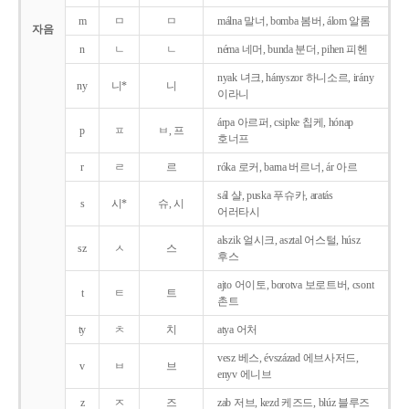
m
ㅁ
ㅁ
málna 말너, bomba 봄버, álom 알롬
자음
n
ㄴ
ㄴ
néma 네머, bunda 분더, pihen 피헨
nyak 녀크, hányszor 하니소르, irány
ny
니*
니
이라니
árpa 아르퍼, csipke 칩케, hónap
p
ㅍ
ㅂ, 프
호너프
r
ㄹ
르
róka 로커, barna 버르너, ár 아르
sál 샬, puska 푸슈카, aratás
s
시*
슈, 시
어러타시
alszik 얼시크, asztal 어스털, húsz
sz
ㅅ
스
후스
ajto 어이토, borotva 보로트버, csont
t
ㅌ
트
촌트
ty
ㅊ
치
atya 어처
vesz 베스, évszázad 에브사저드,
v
ㅂ
브
enyv 에니브
z
ㅈ
즈
zab 저브, kezd 케즈드, blúz 블루즈