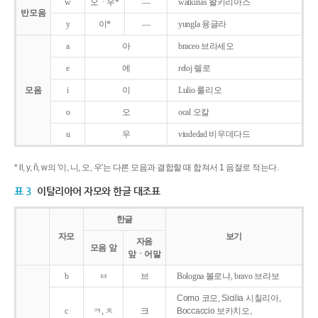
w
오ㆍ우*
―
walkirias 왈키리아스
반모음
y
이*
―
yungla 융글라
a
아
braceo 브라세오
e
에
reloj 렐로
모음
i
이
Lulio 룰리오
o
오
ocal 오칼
u
우
viudedad 비우데다드
* ll, y, ñ, w의 '이, 니, 오, 우'는 다른 모음과 결합할 때 합쳐서 1 음절로 적는다.
표 3
이탈리아어 자모와 한글 대조표
한글
자모
보기
자음
모음 앞
앞ㆍ어말
b
ㅂ
브
Bologna 볼로냐, bravo 브라보
Como 코모, Sicilia 시칠리아,
c
ㅋ, ㅊ
크
Boccaccio 보카치오,