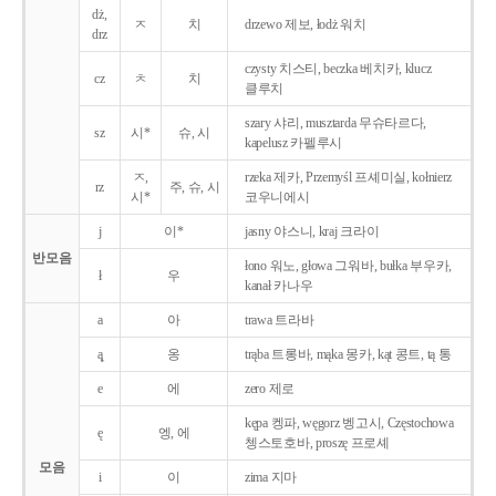
dż,
ㅈ
치
drzewo 제보, łodż 워치
drz
czysty 치스티, beczka 베치카, klucz
cz
ㅊ
치
클루치
szary 샤리, musztarda 무슈타르다,
sz
시*
슈, 시
kapelusz 카펠루시
ㅈ,
rzeka 제카, Przemyśl 프셰미실, kołnierz
rz
주, 슈, 시
시*
코우니에시
j
이*
jasny 야스니, kraj 크라이
반모음
łono 워노, głowa 그워바, bułka 부우카,
ł
우
kanał 카나우
a
아
trawa 트라바
ą̨
옹
trąba 트롱바, mąka 몽카, kąt 콩트, tą 통
e
에
zero 제로
kępa 켕파, węgorz 벵고시, Częstochowa
ę
엥, 에
쳉스토호바, proszę 프로셰
모음
i
이
zima 지마