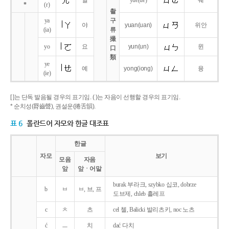
얼
yue
(ue)
웨
*
(r)
촬
ya
구
야
yuan
(uan)
위안
(ia)
류
撮
yo
요
yun
(un)
윈
口
類
ye
예
yong
(iong)
융
(ie)
[ ]는 단독 발음될 경우의 표기임. ( )는 자음이 선행할 경우의 표기임.
* 순치성(脣齒聲), 권설운(捲舌韻).
표 6
폴란드어 자모와 한글 대조표
한글
자모
보기
모음
자음
앞
앞ㆍ어말
burak 부라크, szybko 십코, dobrze
b
ㅂ
ㅂ, 브, 프
도브제, chleb 흘레프
c
ㅊ
츠
cel 첼, Balicki 발리츠키, noc 노츠
ć
ㅡ
치
dać 다치