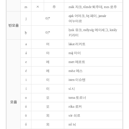
zs
ㅈ
주
zsák 자크, tőzsde 퇴주데, rozs 로주
ajak 어여크, fej 페이, január
j
이*
여누아르
반모음
lyuk 유크, mélység 메이셰그, király
ly
이*
키라이
a
어
lakat 러커트
á
아
máj 마이
e
에
mert 메르트
é
에
mész 메스
i
이
isten 이슈텐
í
이
sí 시
o
오
torna 토르너
모음
ó
오
róka 로커
ö
외
sör 쇠르
ő
외
nő 뇌