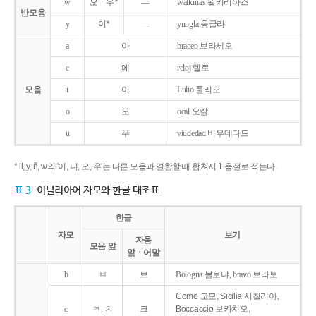
w
오ㆍ우*
―
walkirias 왈키리아스
반모음
y
이*
―
yungla 융글라
a
아
braceo 브라세오
e
에
reloj 렐로
모음
i
이
Lulio 룰리오
o
오
ocal 오칼
u
우
viudedad 비우데다드
* ll, y, ñ, w의 '이, 니, 오, 우'는 다른 모음과 결합할 때 합쳐서 1 음절로 적는다.
표 3
이탈리아어 자모와 한글 대조표
한글
자모
보기
자음
모음 앞
앞ㆍ어말
b
ㅂ
브
Bologna 볼로냐, bravo 브라보
Como 코모, Sicilia 시칠리아,
c
ㅋ, ㅊ
크
Boccaccio 보카치오,