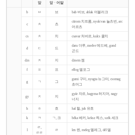
앞
앞ㆍ어말
b
ㅂ
브
bab 버브, ablak 어블러크
citrom 치트롬, nyolcvan 뇰츠번, arc
c
ㅊ
츠
어르츠
cs
ㅊ
치
csavar 처버르, kulcs 쿨치
daru 더루, medve 메드베, gond
d
ㄷ
드
곤드
dzs
ㅈ
지
dzsem 젬
f
ㅍ
프
elfog 엘포그
gumi 구미, nyugta 뉴그터, csomag
g
ㄱ
그
초머그
gyár 자르, hagyma 허지머, nagy
gy
ㅈ
지
너지
h
ㅎ
흐
hal 헐, juh 유흐
k
ㅋ
ㄱ, 크
béka 베커, keksz 켁스, szék 세크
ㄹ,
l
ㄹ
len 렌, meleg 멜레그, dél 델
ㄹㄹ