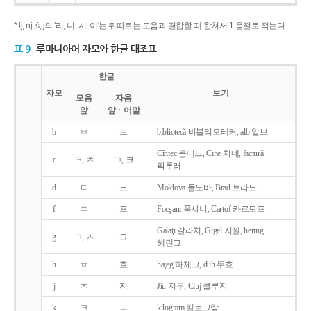
* lj, nj, š, j의 '리, 니, 시, 이'는 뒤따르는 모음과 결합할 때 합쳐서 1 음절로 적는다.
표 9
루마니아어 자모와 한글 대조표
한글
자모
보기
모음
자음
앞
앞ㆍ어말
b
ㅂ
브
bibliotecǎ 비블리오테커, alb 알브
Cîntec 큰테크, Cine 치네, facturǎ
c
ㅋ, ㅊ
ㄱ, 크
팍투러
d
ㄷ
드
Moldova 몰도바, Brad 브라드
f
ㅍ
프
Focşani 폭샤니, Cartof 카르토프
Galaţi 갈라치, Gigel 지젤, hering
g
ㄱ, ㅈ
그
헤린그
h
ㅎ
흐
haţeg 하체그, duh 두흐
j
ㅈ
지
Jiu 지우, Cluj 클루지
k
ㅋ
ㅡ
kilogram 킬로그람