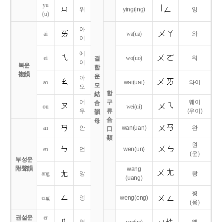
yu
위
ying
(ing)
잉
(u)
아
ai
wa
(ua)
와
이
에
ei
wo
(uo)
워
결
이
복운
합
複韻
운
아
ao
wai
(uai)
와이
모
오
합
結
어
구
웨이
合
ou
wei
(ui)
우
류
(우이)
韻
合
母
an
안
wan
(uan)
완
口
類
원
en
언
wen
(un)
(운)
부성운
附聲韻
wang
ang
앙
왕
(uang)
웡
eng
엉
weng
(ong)
(웅)
권설운
er