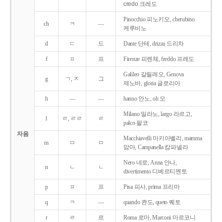
credo 크레도
Pinocchio 피노키오, cherubino
ch
ㅋ
―
케루비노
d
ㄷ
드
Dante 단테, drizza 드리차
f
ㅍ
프
Firenze 피렌체, freddo 프레도
Galileo 갈릴레오, Genova
g
ㄱ, ㅈ
그
제노바, gloria 글로리아
h
―
―
hanno 안노, oh 오
Milano 밀라노, largo 라르고,
l
ㄹ, ㄹㄹ
ㄹ
palco 팔코
자음
Macchiavelli 마키아벨리, mamma
m
ㅁ
ㅁ
맘마, Campanella 캄파넬라
Nero 네로, Anna 안나,
n
ㄴ
ㄴ
divertimento 디베르티멘토
p
ㅍ
프
Pisa 피사, prima 프리마
q
ㅋ
―
quando 콴도, queto 퀘토
r
ㄹ
르
Roma 로마, Marconi 마르코니