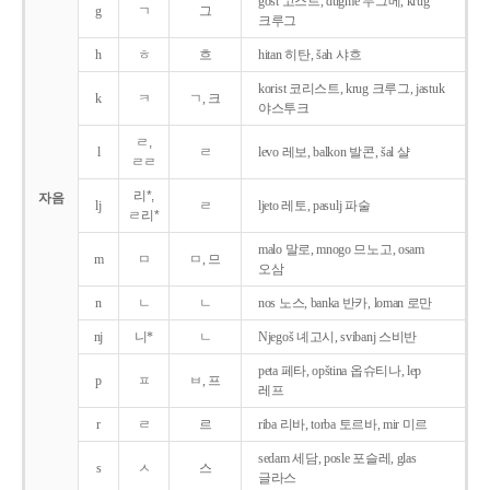
gost 고스트, dugme 두그메, krug
g
ㄱ
그
크루그
h
ㅎ
흐
hitan 히탄, šah 샤흐
korist 코리스트, krug 크루그, jastuk
k
ㅋ
ㄱ, 크
야스투크
ㄹ,
l
ㄹ
levo 레보, balkon 발콘, šal 샬
ㄹㄹ
리*,
자음
lj
ㄹ
ljeto 레토, pasulj 파술
ㄹ리*
malo 말로, mnogo 므노고, osam
m
ㅁ
ㅁ, 므
오삼
n
ㄴ
ㄴ
nos 노스, banka 반카, loman 로만
nj
니*
ㄴ
Njegoš 녜고시, svibanj 스비반
peta 페타, opština 옵슈티나, lep
p
ㅍ
ㅂ, 프
레프
r
ㄹ
르
riba 리바, torba 토르바, mir 미르
sedam 세담, posle 포슬레, glas
s
ㅅ
스
글라스