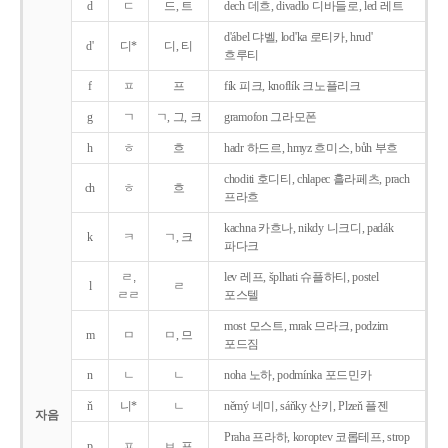
d
ㄷ
드, 트
dech 데흐, divadlo 디바들로, led 레트
d'ábel 댜벨, lod'ka 로티카, hrud'
d'
디*
디, 티
흐루티
f
ㅍ
프
fík 피크, knoflík 크노플리크
g
ㄱ
ㄱ, 그, 크
gramofon 그라모폰
h
ㅎ
흐
hadr 하드르, hmyz 흐미스, bůh 부흐
choditi 호디티, chlapec 흘라페츠, prach
ch
ㅎ
흐
프라흐
kachna 카흐나, nikdy 니크디, padák
k
ㅋ
ㄱ, 크
파다크
ㄹ,
lev 레프, šplhati 슈플하티, postel
l
ㄹ
ㄹㄹ
포스텔
most 모스트, mrak 므라크, podzim
m
ㅁ
ㅁ, 므
포드짐
n
ㄴ
ㄴ
noha 노하, podmínka 포드민카
ň
니*
ㄴ
němý 네미, sáňky 산키, Plzeň 플젠
자음
Praha 프라하, koroptev 코롭테프, strop
p
ㅍ
ㅂ, 프