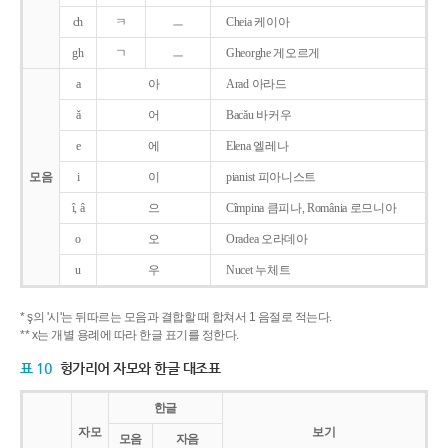
ch
ㅋ
ㅡ
Cheia 케이아
gh
ㄱ
ㅡ
Gheorghe 게오르게
a
아
Arad 아라드
ǎ
어
Bacǎu 바커우
e
에
Elena 엘레나
모음
i
이
pianist 피아니스트
î, â
으
Cîmpina 큼피나, România 로므니아
o
오
Oradea 오라데아
u
우
Nucet 누체트
* ş의 '시'는 뒤따르는 모음과 결합할 때 합쳐서 1 음절로 적는다.
** x는 개별 용례에 따라 한글 표기를 정한다.
표 10
헝가리어 자모와 한글 대조표
한글
자모
보기
모음
자음