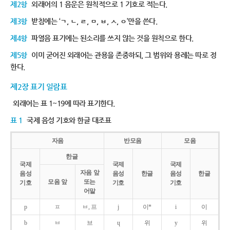
제2항
외래어의 1 음운은 원칙적으로 1 기호로 적는다.
제3항
받침에는 ‘ㄱ, ㄴ, ㄹ, ㅁ, ㅂ, ㅅ, ㅇ’만을 쓴다.
제4항
파열음 표기에는 된소리를 쓰지 않는 것을 원칙으로 한다.
제5항
이미 굳어진 외래어는 관용을 존중하되, 그 범위와 용례는 따로 정
한다.
제2장 표기 일람표
외래어는 표 1~19에 따라 표기한다.
표 1
국제 음성 기호와 한글 대조표
자음
반모음
모음
한글
국제
국제
국제
자음 앞
음성
음성
한글
음성
한글
모음 앞
또는
기호
기호
기호
어말
p
ㅍ
ㅂ, 프
j
이*
i
이
b
ㅂ
브
ɥ
위
y
위