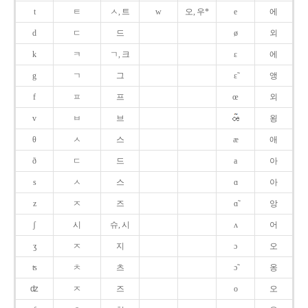
t
ㅌ
ㅅ, 트
w
오, 우*
e
에
d
ㄷ
드
ø
외
k
ㅋ
ㄱ, 크
ɛ
에
g
ㄱ
그
ɛ̃
앵
f
ㅍ
프
œ
외
v
ㅂ
브
욍
θ
ㅅ
스
æ
애
ð
ㄷ
드
a
아
s
ㅅ
스
ɑ
아
z
ㅈ
즈
ɑ̃
앙
ʃ
시
슈, 시
ʌ
어
ʒ
ㅈ
지
ɔ
오
ʦ
ㅊ
츠
ɔ̃
옹
ʣ
ㅈ
즈
o
오