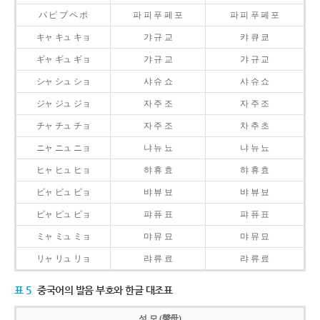
パ ピ プ ペ ポ
파 피 푸 페 포
파 피 푸 페 포
キャ キュ キョ
갸 규 교
캬 큐 쿄
ギャ ギュ ギョ
갸 규 교
갸 규 교
シャ シュ ショ
샤 슈 쇼
샤 슈 쇼
ジャ ジュ ジョ
자 주 조
자 주 조
チャ チュ チョ
자 주 조
차 추 초
ニャ ニュ ニョ
냐 뉴 뇨
냐 뉴 뇨
ヒャ ヒュ ヒョ
햐 휴 효
햐 휴 효
ビャ ビュ ビョ
뱌 뷰 뵤
뱌 뷰 뵤
ピャ ピュ ピョ
퍄 퓨 표
퍄 퓨 표
ミャ ミュ ミョ
먀 뮤 묘
먀 뮤 묘
リャ リュ リョ
랴 류 료
랴 류 료
표 5
중국어의 발음 부호와 한글 대조표
성 모 (聲母)