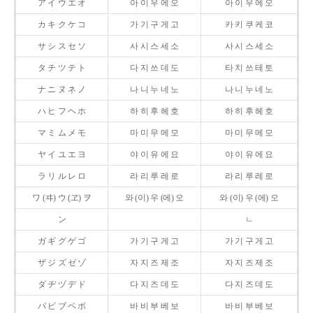
ア イ ウ エ オ
아 이 우 에 오
아 이 우 에 오
カ キ ク ケ コ
가 기 구 게 고
카 키 쿠 케 코
サ シ ス セ ソ
사 시 스 세 소
사 시 스 세 소
タ チ ツ テ ト
다 지 쓰 데 도
타 치 쓰 테 토
ナ ニ ヌ ネ ノ
나 니 누 네 노
나 니 누 네 노
ハ ヒ フ ヘ ホ
하 히 후 헤 호
하 히 후 헤 호
マ ミ ム メ モ
마 미 무 메 모
마 미 무 메 모
ヤ イ ユ エ ヨ
야 이 유 에 요
야 이 유 에 요
ラ リ ル レ ロ
라 리 루 레 로
라 리 루 레 로
ワ (ヰ) ウ (ヱ) ヲ
와 (이) 우 (에) 오
와 (이) 우 (에) 오
ン
ㄴ
ガ ギ グ ゲ ゴ
가 기 구 게 고
가 기 구 게 고
ザ ジ ズ ゼ ゾ
자 지 즈 제 조
자 지 즈 제 조
ダ ヂ ヅ デ ド
다 지 즈 데 도
다 지 즈 데 도
バ ビ ブ ベ ボ
바 비 부 베 보
바 비 부 베 보