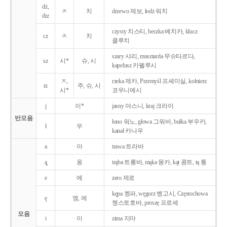
dż,
ㅈ
치
drzewo 제보, łodż 워치
drz
czysty 치스티, beczka 베치카, klucz
cz
ㅊ
치
클루치
szary 샤리, musztarda 무슈타르다,
sz
시*
슈, 시
kapelusz 카펠루시
ㅈ,
rzeka 제카, Przemyśl 프셰미실, kołnierz
rz
주, 슈, 시
시*
코우니에시
j
이*
jasny 야스니, kraj 크라이
반모음
łono 워노, głowa 그워바, bułka 부우카,
ł
우
kanał 카나우
a
아
trawa 트라바
ą̨
옹
trąba 트롱바, mąka 몽카, kąt 콩트, tą 통
e
에
zero 제로
kępa 켕파, węgorz 벵고시, Częstochowa
ę
엥, 에
쳉스토호바, proszę 프로셰
모음
i
이
zima 지마