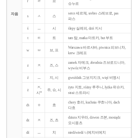
r
ㄹ
르
슈누르
serce 세르체, srebro 스레브로, pas
자음
s
ㅅ
스
파스
ś
ㅡ
시
ślepy 실레피, dziś 지시
t
ㅌ
트
tam 탐, matka 마트카, but 부트
Warszawa 바르샤바, piwnica 피브니차,
w
ㅂ
브, 프
krew 크레프
zamek 자메크, zbrodnia 즈브로드니아,
z
ㅈ
즈, 스
wywóz 비부스
ź
ㅡ
지, 시
gwoździk 그보지지크, więź 비엥시
ㅈ,
żyto 지토, różny 루주니, łyżka 위슈카,
ż
주, 슈, 시
시*
straż 스트라시
chory 호리, kuchnia 쿠흐니아, dach
ch
ㅎ
흐
다흐
dziura 지우라, dzwon 즈본, mosiądz
dz
ㅈ
즈, 츠
모시옹츠
dź
ㅡ
치
niedźwiedź 니에치비에치