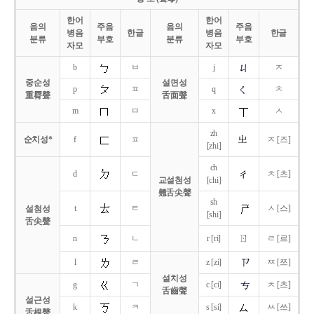
한어
한어
음의
주음
음의
주음
병음
한글
병음
한글
분류
부호
분류
부호
자모
자모
b
ㅂ
j
ㅈ
중순성
설면성
p
ㅍ
q
ㅊ
重脣聲
舌面聲
m
ㅁ
x
ㅅ
zh
순치성*
f
ㅍ
ㅈ [즈]
[zhi]
ch
d
ㄷ
ㅊ [츠]
교설첨성
[chi]
翹舌尖聲
sh
t
ㅌ
ㅅ [스]
설첨성
[shi]
舌尖聲
ㄖ
n
ㄴ
r [ri]
ㄹ [르]
l
ㄹ
z [zi]
ㅉ [쯔]
설치성
g
ㄱ
c [ci]
ㅊ [츠]
舌齒聲
설근성
k
ㅋ
s [si]
ㅆ [쓰]
舌根聲