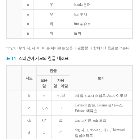
u
우
bunda 분더
ú
우
hús 후시
ü
위
füst 퓌슈트
ű
위
fű 퓌
* ny, s, j, ly의 ‘니, 시, 이, 이’는 뒤따르는 모음과 결합할 때 합쳐서 1 음절로 적는다.
표 11
스웨덴어 자모와 한글 대조표
한글
자모
보기
모음
자음
앞
앞ㆍ어말
b
ㅂ
ㅂ, 브
bal 발, snabbt 스납트, Jacob 야코브
Carlsson 칼손, Celsius 셀시우스,
c
ㅋ, ㅅ
ㄱ
Ericson 에릭손
ch
시*
크
charm 샤름, och 오크
dag 다그, dricka 드리카, Halmstad
d
ㄷ
드
할름스타드