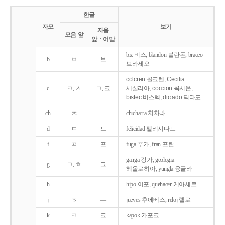
한글
자모
보기
자음
모음 앞
앞ㆍ어말
biz 비스, blandon 블란돈, braceo
b
ㅂ
브
브라세오
colcren 콜크렌, Cecilia
c
ㅋ, ㅅ
ㄱ, 크
세실리아, coccion 콕시온,
bistec 비스텍, dictado 딕타도
ch
ㅊ
―
chicharra 치차라
d
ㄷ
드
felicidad 펠리시다드
f
ㅍ
프
fuga 푸가, fran 프란
ganga 강가, geologia
g
ㄱ, ㅎ
그
헤올로히아, yungla 융글라
h
―
―
hipo 이포, quehacer 케아세르
j
ㅎ
―
jueves 후에베스, reloj 렐로
k
ㅋ
크
kapok 카포크