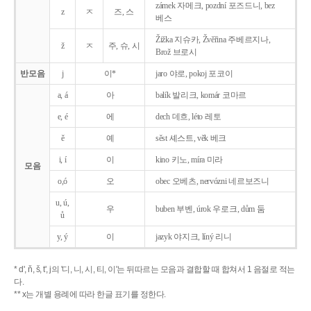
zámek 자메크, pozdní 포즈드니, bez
z
ㅈ
즈, 스
베스
Žižka 지슈카, Žvěřina 주베르지나,
ž
ㅈ
주, 슈, 시
Brož 브로시
반모음
j
이*
jaro 야로, pokoj 포코이
a, á
아
balík 발리크, komár 코마르
e, é
에
dech 데흐, léto 레토
ě
예
sěst 셰스트, věk 베크
i, í
이
kino 키노, míra 미라
모음
o,ó
오
obec 오베츠, nervózni 네르보즈니
u, ú,
우
buben 부벤, úrok 우로크, dům 둠
ů
y, ý
이
jazyk
야지크, líný 리니
* d', ň, š, t', j의 '디, 니, 시, 티, 이'는 뒤따르는 모음과 결합할 때 합쳐서 1 음절로 적는
다.
** x는 개별 용례에 따라 한글 표기를 정한다.