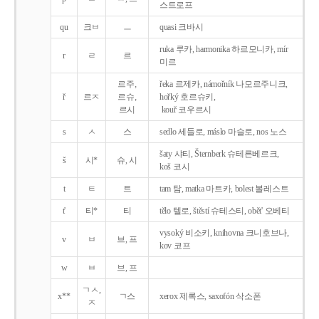
스트로프
qu
크ㅂ
ㅡ
quasi 크바시
ruka 루카, harmonika 하르모니카, mír
r
ㄹ
르
미르
르주,
řeka 르제카, námořník 나모르주니크,
ř
르ㅈ
르슈,
hořký 호르슈키,
르시
kouř 코우르시
s
ㅅ
스
sedlo 세들로, máslo 마슬로, nos 노스
šaty 샤티, Šternberk 슈테른베르크,
š
시*
슈, 시
koš 코시
t
ㅌ
트
tam 탐, matka 마트카, bolest 볼레스트
t'
티*
티
tělo 텔로, štěstí 슈테스티, obět' 오베티
vysoký 비소키, knihovna 크니호브나,
v
ㅂ
브, 프
kov 코프
w
ㅂ
브, 프
ㄱㅅ,
x**
ㄱ스
xerox 제록스, saxofón 삭소폰
ㅈ