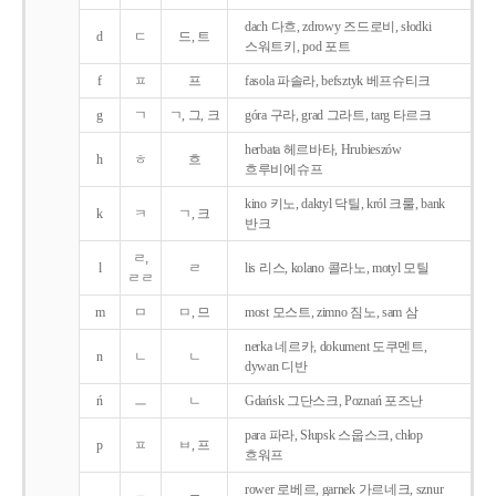
dach 다흐, zdrowy 즈드로비, słodki
d
ㄷ
드, 트
스워트키, pod 포트
f
ㅍ
프
fasola 파솔라, befsztyk 베프슈티크
g
ㄱ
ㄱ, 그, 크
góra 구라, grad 그라트, targ 타르크
herbata 헤르바타, Hrubieszów
h
ㅎ
흐
흐루비에슈프
kino 키노, daktyl 닥틸, król 크룰, bank
k
ㅋ
ㄱ, 크
반크
ㄹ,
l
ㄹ
lis 리스, kolano 콜라노, motyl 모틸
ㄹㄹ
m
ㅁ
ㅁ, 므
most 모스트, zimno 짐노, sam 삼
nerka 네르카, dokument 도쿠멘트,
n
ㄴ
ㄴ
dywan 디반
ń
ㅡ
ㄴ
Gdańsk 그단스크, Poznań 포즈난
para 파라, Słupsk 스웁스크, chłop
p
ㅍ
ㅂ, 프
흐워프
rower 로베르, garnek 가르네크, sznur