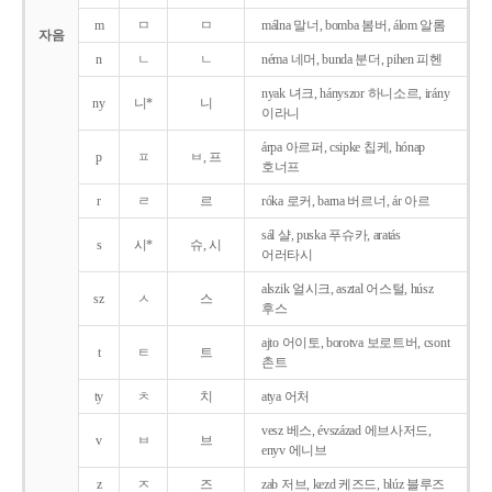
m
ㅁ
ㅁ
málna 말너, bomba 봄버, álom 알롬
자음
n
ㄴ
ㄴ
néma 네머, bunda 분더, pihen 피헨
nyak 녀크, hányszor 하니소르, irány
ny
니*
니
이라니
árpa 아르퍼, csipke 칩케, hónap
p
ㅍ
ㅂ, 프
호너프
r
ㄹ
르
róka 로커, barna 버르너, ár 아르
sál 샬, puska 푸슈카, aratás
s
시*
슈, 시
어러타시
alszik 얼시크, asztal 어스털, húsz
sz
ㅅ
스
후스
ajto 어이토, borotva 보로트버, csont
t
ㅌ
트
촌트
ty
ㅊ
치
atya 어처
vesz 베스, évszázad 에브사저드,
v
ㅂ
브
enyv 에니브
z
ㅈ
즈
zab 저브, kezd 케즈드, blúz 블루즈