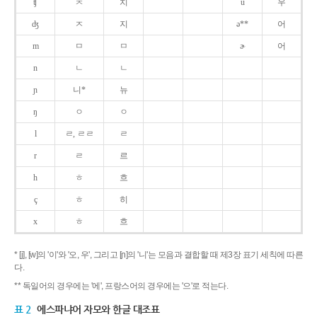
ʧ
ㅊ
치
u
우
ʤ
ㅈ
지
ə**
어
m
ㅁ
ㅁ
ɚ
어
n
ㄴ
ㄴ
ɲ
니*
뉴
ŋ
ㅇ
ㅇ
l
ㄹ, ㄹㄹ
ㄹ
r
ㄹ
르
h
ㅎ
흐
ç
ㅎ
히
x
ㅎ
흐
* [j], [w]의 '이'와 '오, 우', 그리고 [ɲ]의 '니'는 모음과 결합할 때 제3장 표기 세칙에 따른
다.
** 독일어의 경우에는 '에', 프랑스어의 경우에는 '으'로 적는다.
표 2
에스파냐어 자모와 한글 대조표