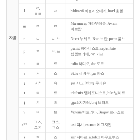
ㄹ,
l
ㄹ
bibliotecǎ 비블리오테커, hotel 호텔
ㄹㄹ
Maramureş 마라무레슈, Avram
m
ㅁ
ㅁ
아브람
자음
n
ㄴ
ㄴ, 느
Nucet 누체트, Bran 브란, pumn 품느
pianist 피아니스트, septembrie
p
ㅍ
ㅂ, 프
셉템브리에, cap 카프
r
ㄹ
르
radio 라디오, dor 도르
s
ㅅ
스
Sibiu 시비우, pas 파스
ş
시*
슈
şag 샤그, Mureş 무레슈
t
ㅌ
트
telefonist 텔레포니스트, bilet 빌레트
ţ
ㅊ
츠
ţigarǎ 치가러, braţ 브라츠
v
ㅂ
브
Victoria 빅토리아, Braşov 브라쇼브
ㄱㅅ,
크스,
x**
taxi 탁시, examen 에그자멘
그ㅈ
ㄱ스
z
ㅈ
즈
ziar 지아르, autobuz 아우토부즈