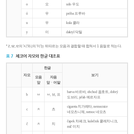
o
오
udo 우도
ó
우
próba 프루바
u
우
kula 쿨라
y
이
daktyl 닥틸
* ż, sz, rz의 '시'와 j의 '이'는 뒤따르는 모음과 결합할 때 합쳐서 1 음절로 적는다.
표 7
체코어 자모와 한글 대조표
한글
자모
보기
모음
자음
앞
앞ㆍ어말
barva 바르바, obchod 옵호트, dobrý
b
ㅂ
ㅂ, 브, 프
도브리, jeřab 예르자프
cigareta 치가레타, nemocnice
c
ㅊ
츠
네모츠니체, nemoc 네모츠
čapek 차페크, kulečnik 쿨레치니크,
č
ㅊ
치
míč 미치