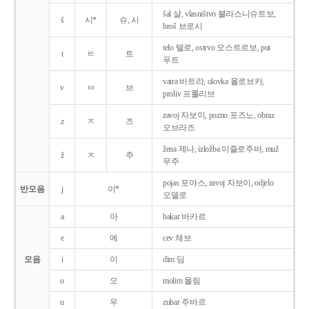
šal 샬, vlasništvo 블라스니슈트보,
š
시*
슈, 시
broš 브로시
telo 텔로, ostrvo 오스트르보, put
t
ㅌ
트
푸트
vatra 바트라, olovka 올로브카,
v
ㅂ
브
proliv 프롤리브
zavoj 자보이, pozno 포즈노, obraz
z
ㅈ
즈
오브라즈
žena 제나, izložba 이즐로주바, muž
ž
ㅈ
주
무주
pojas 포야스, zavoj 자보이, odjelo
반모음
j
이*
오델로
a
아
bakar 바카르
e
에
cev 체브
모음
i
이
dim 딤
o
오
molim 몰림
u
우
zubar 주바르