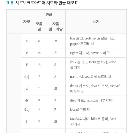
표 8
세르보크로아트어 자모와 한글 대조표
한글
자모
보기
모음
자음
앞
앞ㆍ어말
bog 보그, drobnjak 드로브냐크,
b
ㅂ
브
pogreb 포그레브
c
ㅊ
츠
cigara 치가라, novac 노바츠
čelik 첼리크, točka 토치카, kolač
č
ㅊ
치
콜라치
ć, tj
ㅊ
치
naći 나치, sestrić 세스트리치
desno 데스노, drvo 드르보, medved
d
ㄷ
드
메드베드
dž
ㅈ
지
džep 제프, narudžba 나루지바
đ,dj
ㅈ
지
Ðurađ 주라지
fasada 파사다, kifla 키플라, šaraf
f
ㅍ
프
샤라프