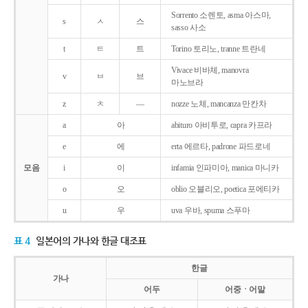
Sorrento 소렌토, asma 아스마,
s
ㅅ
스
sasso 사소
t
ㅌ
트
Torino 토리노, tranne 트란네
Vivace 비바체, manovra
v
ㅂ
브
마노브라
z
ㅊ
―
nozze 노체, mancanza 만칸차
a
아
abituro 아비투로, capra 카프라
e
에
erta 에르타, padrone 파드로네
모음
i
이
infamia 인파미아, manica 마니카
o
오
oblio 오블리오, poetica 포에티카
u
우
uva 우바, spuma 스푸마
표 4
일본어의 가나와 한글 대조표
한글
가나
어두
어중ㆍ어말