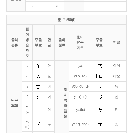
h
ㅎ
운 모 (韻母)
한
어
한어
음의
병
주음
한
음의
주음
병음
한글
분류
음
부호
글
분류
부호
자모
자
모
a
아
yai
야이
o
오
yao
(iao)
야오
e
어
you
(iou,
iu)
유
제
치
ê
에
yan
(ian)
옌
단운
류
單韻
齊
yi
이
yin(in)
인
齒
(i)
類
wu
우
yang
(iang)
양
(u)