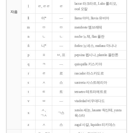
lacrar 라크라르, Lulio 룰리오,
l
ㄹ, ㄹㄹ
ㄹ
ocal 오칼
자음
ll
이*
―
llama 야마, lluvia 유비아
m
ㅁ
ㅁ
membrete 멤브레테
n
ㄴ
ㄴ
noche 노체, flan 플란
ñ
니*
―
ñoñez 뇨녜스, mañana 마냐나
p
ㅍ
ㅂ, 프
pepsina 펩시나, plantón 플란톤
q
ㅋ
―
quisquilla 키스키야
r
ㄹ
르
rascador 라스카도르
s
ㅅ
스
sastreria 사스트레리아
t
ㅌ
트
tetraetro 테트라에트로
v
ㅂ
―
viudedad 비우데다드
ㅅ,
xenón 세논, laxante 락산테, yuxta
x
ㄱ스
ㄱㅅ
육스타
z
ㅅ
스
zagal 사갈, liquidez 리키데스