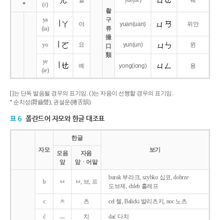
얼
yue
(ue)
웨
*
(r)
촬
ya
구
야
yuan
(uan)
위안
(ia)
류
撮
yo
요
yun
(un)
윈
口
類
ye
예
yong
(iong)
융
(ie)
[ ]는 단독 발음될 경우의 표기임. ( )는 자음이 선행할 경우의 표기임.
* 순치성(脣齒聲), 권설운(捲舌韻).
표 6
폴란드어 자모와 한글 대조표
한글
자모
보기
모음
자음
앞
앞ㆍ어말
burak 부라크, szybko 십코, dobrze
b
ㅂ
ㅂ, 브, 프
도브제, chleb 흘레프
c
ㅊ
츠
cel 첼, Balicki 발리츠키, noc 노츠
ć
ㅡ
치
dać 다치