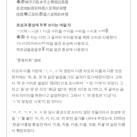
兩字只取本字之釋俚語爲聲
其尼池梨眉非時異八音用於初聲
役隱
乙音邑
凝八音用於終聲
초성과 종성에 두루 쓰이는 여덟 자
ㄱ기역 ㄴ니은 ㄷ디귿 ㄹ리을 ㅁ미음 ㅂ비읍 ㅅ시옷 ㆁ
두 자는 다만 그 글자의 우리말 뜻을 취해 소리로 사용한다.
기니디리미비시
여덟 음은 초성에 사용되고,
역은귿을음읍옷
여덟 음은 종성에 사용된다.
“훈몽자회” 범례
자모의 이름 가운데 ‘ㄱ, ㄷ, ㅅ’의 명칭이 다른 자모의 이름과 다른 것은
한자에는 ‘윽, 읃, 읏’과 같은 발음을 가진 글자가 없기 때문이었다. 그래
서 ‘윽’은 가까운 발음인 ‘役(역)’으로 표시하여 ‘ㄱ’은 ‘기역’이 되었다. 그
리고 ‘읃’과 ‘읏’은 각각 ‘末(귿 말)’과 ‘衣(옷 의)’로 표기하고, 두 글자는 글
자의 의미만을 취한다고 설명하였다. 그래서 ‘ㄷ’의 명칭은 ‘디귿’이,
‘ㅅ’의 명칭은 ‘시옷’이 된 것이다.
‘ㅈ, ㅊ, ㅋ, ㅌ, ㅍ, ㅎ’은 당시 종성으로 쓰이지 않던 것들이어서 초성에 모
음 ‘ㅣ’를 붙인 ‘지, 치, 키, 티, 피, 히’로만 음가를 나타내 주었는데, 1933년
‘한글 마춤법 통일안’에서 ‘지읒, 치읓, 키읔, 티읕, 피읖, 히읗’과 같은 이름
이 확정되었다.