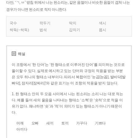
다만, ‘ㄱ, ㅂ’ 받침 뒤에서 나는 된소리는, 같은 음절이나 비슷한 음절이 겹쳐 나는
경우가 아니면 된소리로 적지 아니한다.
국수
깍두기
딱지
색시
싹둑(~싹둑)
법석
갑자기
몹시
해설
이 조항에서 ‘한 단어’는 ‘한 형태소로 이루어진 단어’를 의미하는 것으로
풀이할 수 있다. 실제로 예시하고 있는 단어와 규정의 적용을 받는 부분
은 모두 하나의 형태소 내부이다. 따라서 복합어인 ‘눈곱[눈꼽], 발바닥[발
빠닥], 잠자리[잠짜리]’와 같은 표기는 이 조항의 적용을 받지 않는다.
1. 한 형태소 안의 두 모음 사이에서 나는 된소리는 소리 나는 대로 적는
다. 예를 들어 새의 울음을 나타내는 형태소 ‘소쩍’은 ‘솟적’으로 적을 이
유가 없다. 왜냐하면 ‘솟’과 ‘적’이 의미가 있는 형태소가 아니기 때문이
다.
어깨
오빠
새끼
토끼
가꾸다
기쁘다
아끼다