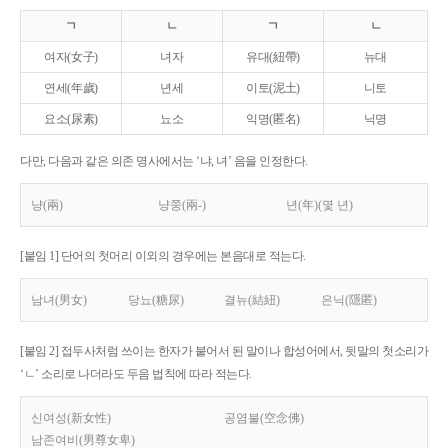
ㄱ
ㄴ
ㄱ
ㄴ
여자(女子)
녀자
유대(紐帶)
뉴대
연세(年歲)
년세
이토(泥土)
니토
요소(尿素)
뇨소
익명(匿名)
닉명
다만, 다음과 같은 의존 명사에서는 ‘냐, 녀’ 음을 인정한다.
냥(兩)
냥쭝(兩-)
년(年)(몇 년)
[붙임 1] 단어의 첫머리 이외의 경우에는 본음대로 적는다.
남녀(男女)
당뇨(糖尿)
결뉴(結紐)
은닉(隱匿)
[붙임 2] 접두사처럼 쓰이는 한자가 붙어서 된 말이나 합성어에서, 뒷말의 첫소리가
‘ㄴ’ 소리로 나더라도 두음 법칙에 따라 적는다.
신여성(新女性)
공염불(空念佛)
남존여비(男尊女卑)