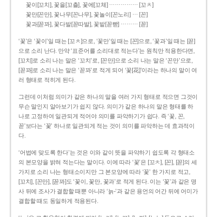
……………
꽃이[꼬치], 꽃을[꼬츨], 꽃에[꼬체]
[꼬ㅊ]
…
꽃만[꼰만], 꽃나무[꼰나무], 꽃놀이[꼰노리]
[꼰]
………
꽃과[꼳꽈], 꽃다발[꼳따발], 꽃밭[꼳빧]
[꼳]
‘꽃’은 ‘꽃이’일 때는 [꼬ㅊ]으로, ‘꽃만’일 때는 [꼰]으로, ‘꽃과’일 때는 [꼳]
으로 소리 난다. 만약 ‘표준어를 소리대로 적는다’는 원칙만 적용한다면,
[꼬치]로 소리 나는 말은 ‘꼬치’로, [꼰만]으로 소리 나는 말은 ‘꼰만’으로,
[꼳꽈]로 소리 나는 말은 ‘꼳꽈’로 적게 되어 ‘꽃[花]’이라는 하나의 말이 여
러 형태로 적히게 된다.
그런데 이처럼 의미가 같은 하나의 말을 여러 가지 형태로 적으면 그것이
무슨 말인지 알아보기가 쉽지 않다. 의미가 같은 하나의 말은 형태를 하
나로 고정하여 일관되게 적어야 의미를 파악하기가 쉽다. 즉 ‘꽃, 꼰,
꼳’보다는 ‘꽃’ 하나로 일관되게 적는 것이 의미를 파악하는 데 효과적이
다.
‘어법에 맞도록 한다’는 것은 이와 같이 뜻을 파악하기 쉽도록 각 형태소
의 본모양을 밝혀 적는다는 말이다. 이에 따라 ‘꽃’은 [꼬ㅊ], [꼰], [꼳]의 세
가지로 소리 나는 형태소이지만 그 본모양에 따라 ‘꽃’ 한 가지로 적고,
[꼬치], [꼰만], [꼳꽈]도 ‘꽃이, 꽃만, 꽃과’로 적게 된다. 이는 ‘꽃’과 같은 명
사 뒤에 조사가 결합할 때뿐 아니라 ‘늙-’과 같은 용언의 어간 뒤에 어미가
결합할 때도 동일하게 적용된다.