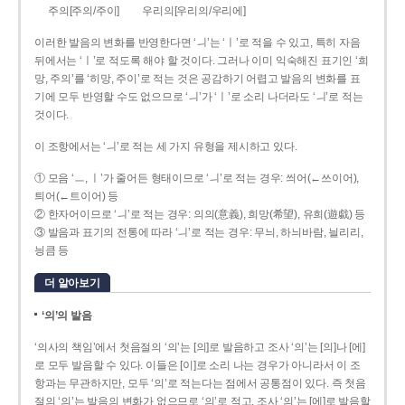
주의[주의/주이]
우리의[우리의/우리에]
이러한 발음의 변화를 반영한다면 ‘ㅢ’는 ‘ㅣ’로 적을 수 있고, 특히 자음
뒤에서는 ‘ㅣ’로 적도록 해야 할 것이다. 그러나 이미 익숙해진 표기인 ‘희
망, 주의’를 ‘히망, 주이’로 적는 것은 공감하기 어렵고 발음의 변화를 표
기에 모두 반영할 수도 없으므로 ‘ㅢ’가 ‘ㅣ’로 소리 나더라도 ‘ㅢ’로 적는
것이다.
이 조항에서는 ‘ㅢ’로 적는 세 가지 유형을 제시하고 있다.
① 모음 ‘ㅡ, ㅣ’가 줄어든 형태이므로 ‘ㅢ’로 적는 경우: 씌어(←쓰이어),
틔어(←트이어) 등
② 한자어이므로 ‘ㅢ’로 적는 경우: 의의(意義), 희망(希望), 유희(遊戱) 등
③ 발음과 표기의 전통에 따라 ‘ㅢ’로 적는 경우: 무늬, 하늬바람, 늴리리,
닁큼 등
더 알아보기
‘의’의 발음
‘의사의 책임’에서 첫음절의 ‘의’는 [의]로 발음하고 조사 ‘의’는 [의]나 [에]
로 모두 발음할 수 있다. 이들은 [이]로 소리 나는 경우가 아니라서 이 조
항과는 무관하지만, 모두 ‘의’로 적는다는 점에서 공통점이 있다. 즉 첫음
절의 ‘의’는 발음의 변화가 없으므로 ‘의’로 적고, 조사 ‘의’는 [에]로 발음할