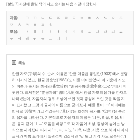
[붙임 2] 사전에 올릴 적의 자모 순서는 다음과 같이 정한다.
자음:
ㄱ
ㄲ
ㄴ
ㄷ
ㄸ
ㄹ
ㅁ
ㅂ
ㅃ
ㅅ
ㅆ
ㅇ
ㅈ
ㅉ
ㅊ
ㅋ
ㅌ
ㅍ
ㅎ
모음:
ㅏ
ㅐ
ㅑ
ㅒ
ㅓ
ㅔ
ㅕ
ㅖ
ㅗ
ㅘ
ㅙ
ㅚ
ㅛ
ㅜ
ㅝ
ㅞ
ㅟ
ㅠ
ㅡ
ㅢ
ㅣ
해설
한글 자모(字母)의 수, 순서, 이름은 ‘한글 마춤법 통일안(1933)’에서 분명
히 제시되었고, ‘한글 맞춤법(1988)’도 이를 이어받았다. 이 가운데 자모
의 이름과 순서는 최세진(崔世珍)의 “훈몽자회(訓蒙字會)(1527)”에서 비
롯한다. 최세진은 “훈몽자회” 범례(凡例)에서 한글 자모의 음가를 한자로
나타냈는데, 자음자의 경우 초성에 쓰인 것과 종성에 쓰인 것을 짝을 지
어 표시했고 그것이 글자의 이름으로 굳어졌다. 예를 들어 ‘ㄱ’ 아래에는
한자로 ‘其役’이라고 적었는데, ‘其(기)’는 초성의 음가를, ‘役(역)’은 종성
의 음가를 나타낸다. 기본적으로 자음자의 이름은 ‘니은, 리을, 미음, 비
읍’ 등과 같이 ‘ㅣㅡ’ 모음을 바탕으로 각 자음이 초성, 종성에 놓이는 방
식으로 지어졌다. 따라서 ‘ㄱ, ㄷ, ㅅ’도 ‘기윽, 디읃, 시읏’으로 해야 나머지
글자와 이름 표기에서 일관성이 있겠지만 “낫 놓고 기역 자도 모른다.”라