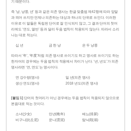
기 때문이다.
즉 ‘냥, 냥쭝, 년’ 등과 같은 의존 명사는 한글 맞춤법 제42항에 따라 앞말
과 띄어 쓰지만 언제나 의존하는 대상과 하나의 단위로 쓰인다. 이러한
이유로 이 말들은 독립된 단어로 잘 인식되지 않고, 그 결과 단어의 첫머
리에도 ‘연도, 열반’ 등과 달리 두음 법칙이 적용되지 않는다. 따라서 소리
나는 대로 적는다.
십 년
금 한 냥
은 두 냥쭝
따라서 ‘年’, ‘年度’처럼 의존 명사로 쓰이기도 하고 명사로 쓰이기도 하는
한자어의 경우에는 두음 법칙의 적용에서 차이가 난다. ‘년, 년도’가 의존
명사라면 ‘연, 연도’는 명사이다.
연 강수량(명사)
일 년(의존 명사)
생산 연도(명사)
2018 년도(의존 명사)
[붙임 1]
단어의 첫머리가 아닌 경우에는 두음 법칙이 적용되지 않으므로
본음대로 적는 것이다.
소녀(少女)
만년(晩年)
배뇨(排尿)
비구니(比丘尼)
운니(雲泥)
탐닉(耽溺)