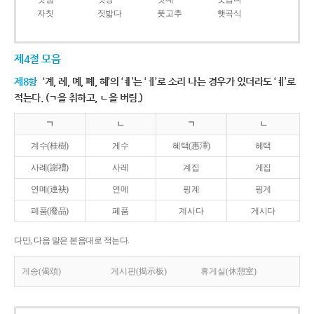
자칫
짓밟다
풋고추
햇곡식
제4절 모음
제8항
‘계, 례, 몌, 폐, 혜’의 ‘ㅖ’는 ‘ㅔ’로 소리 나는 경우가 있더라도 ‘ㅖ’로
적는다. (ㄱ을 취하고, ㄴ을 버림.)
ㄱ
ㄴ
ㄱ
ㄴ
계수(桂樹)
게수
혜택(惠澤)
헤택
사례(謝禮)
사레
계집
게집
연몌(連袂)
연메
핑계
핑게
폐품(廢品)
페품
계시다
게시다
다만, 다음 말은 본음대로 적는다.
게송(偈頌)
게시판(揭示板)
휴게실(休憩室)