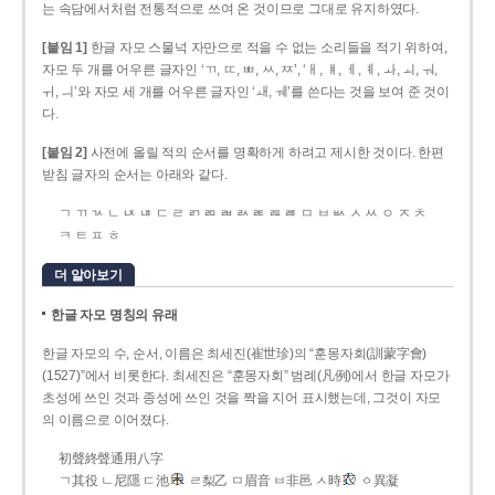
는 속담에서처럼 전통적으로 쓰여 온 것이므로 그대로 유지하였다.
[붙임 1]
한글 자모 스물넉 자만으로 적을 수 없는 소리들을 적기 위하여,
자모 두 개를 어우른 글자인 ‘ㄲ, ㄸ, ㅃ, ㅆ, ㅉ’, ‘ㅐ, ㅒ, ㅔ, ㅖ, ㅘ, ㅚ, ㅝ,
ㅟ, ㅢ’와 자모 세 개를 어우른 글자인 ‘ㅙ, ㅞ’를 쓴다는 것을 보여 준 것이
다.
[붙임 2]
사전에 올릴 적의 순서를 명확하게 하려고 제시한 것이다. 한편
받침 글자의 순서는 아래와 같다.
ㄱ ㄲ ㄳ ㄴ ㄵ ㄶ ㄷ ㄹ ㄺ ㄻ ㄼ ㄽ ㄾ ㄿ ㅀ ㅁ ㅂ ㅄ ㅅ ㅆ ㅇ ㅈ ㅊ
ㅋ ㅌ ㅍ ㅎ
더 알아보기
한글 자모 명칭의 유래
한글 자모의 수, 순서, 이름은 최세진(崔世珍)의 “훈몽자회(訓蒙字會)
(1527)”에서 비롯한다. 최세진은 “훈몽자회” 범례(凡例)에서 한글 자모가
초성에 쓰인 것과 종성에 쓰인 것을 짝을 지어 표시했는데, 그것이 자모
의 이름으로 이어졌다.
初聲終聲通用八字
ㄱ其役 ㄴ尼隱 ㄷ池
ㄹ梨乙 ㅁ眉音 ㅂ非邑 ㅅ時
ㆁ異凝