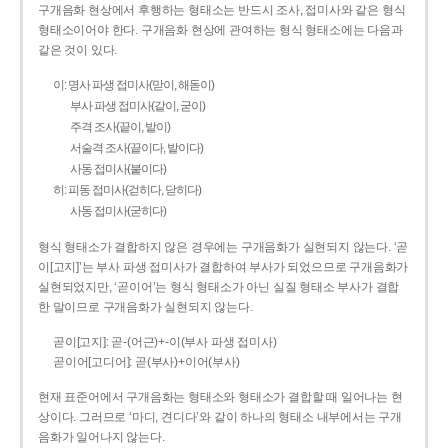
구개음화 현상에서 후행하는 형태소는 반드시 조사, 접미사와 같은 형식
형태소이어야 한다. 구개음화 현상에 관여하는 형식 형태소에는 다음과
같은 것이 있다.
이: 명사 파생 접미사(맏이, 해돋이)
부사 파생 접미사(같이, 굳이)
주격 조사(끝이, 밭이)
서술격 조사(끝이다, 밭이다)
사동 접미사(붙이다)
히: 피동 접미사(걷히다, 닫히다)
사동 접미사(굳히다)
형식 형태소가 결합하지 않은 경우에는 구개음화가 실현되지 않는다. ‘곧
이[고지]’는 부사 파생 접미사가 결합하여 부사가 되었으므로 구개음화가
실현되었지만, ‘곧이어’는 형식 형태소가 아닌 실질 형태소 부사가 결합
한 말이므로 구개음화가 실현되지 않는다.
곧이[고지]: 곧-­(어근)+­-이(부사 파생 접미사)
곧이어[고디어]: 곧(부사)+이어(부사)
현재 표준어에서 구개음화는 형태소와 형태소가 결합할 때 일어나는 현
상이다. 그러므로 ‘마디, 견디다’와 같이 하나의 형태소 내부에서는 구개
음화가 일어나지 않는다.