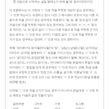
③ 모음으로 시작하는 실질 형태소가 뒤에 올 때: 젖어미[저더미]
이 조항에서는 이 가운데 ‘ㄷ’으로 적을 뚜렷한 까닭이 없는 경우에는
‘ㅅ’으로 적는다고 규정하고 있다. 다만 그 예시에서 보듯이 이는 다른 자
음으로 적을 근거가 없는 경우에도 적용된다. ‘밭, 빚, 꽃’ 등과 같이 다른
자음으로 적을 뚜렷한 까닭이 있는 경우에는 그에 따라 ‘ㅌ, ㅈ, ㅊ’ 등으
로 적지만, ‘낫, 빗’ 등과 같이 ‘ㄷ’이나 다른 자음으로 적을 뚜렷한 근거가
없는 경우는 ‘ㅅ’으로 적는 것이다. 다음과 같이 ‘ㄷ’으로 적을 뚜렷한 근
거가 있는 경우에는 당연히 ‘ㄷ’으로 적는 것이 원칙이다.
첫째, ‘맏이[마지], 맏아들[마다들]’의 ‘맏-’, ‘낟[낟ː], 낟알[나ː달], 낟가리[낟ː
까리]’의 ‘낟’처럼 원래부터 ‘ㄷ’ 받침을 가지고 있는 경우에는 ‘ㄷ’으로 적
는다. ‘곧이[고지], 곧장[곧짱]’ 등도 이에 해당한다. 둘째, ‘돋보다(←도두
보다), 딛다(←디디다), 얻다가(←어디에다가)’처럼 본말에서 준말이 만들
어지면서 ‘ㄷ’ 받침을 갖게 된 경우에도 ‘ㄷ’으로 적는다. 셋째, 한글 맞춤
법에서 규정하고 있듯이 ‘반짇고리, 사흗날, 숟가락, 이튿날’처럼 ‘ㄹ’ 소
리와 연관되어 ‘ㄷ’으로 소리 나는 경우에도 ‘ㄷ’으로 적는다.(한글 맞춤법
제29항 참조)
이처럼 ‘ㄷ’으로 적을 근거가 있는 경우가 아니어서 관습대로 ‘ㅅ’으로 적
는 예로는 다음과 같은 것들이 있다.
걸핏하면
그까짓
기껏
놋그릇
덧셈
빗장
삿대
숫접다