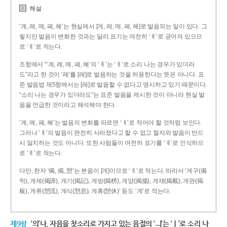
해설
‘계, 례, 몌, 폐, 혜’는 현실에서 [게, 레, 메, 페, 헤]로 발음되는 일이 있다. 그
렇지만 발음이 변화한 것과는 달리 표기는 여전히 ‘ㅖ’로 굳어져 있으므
로 ‘ㅖ’로 적는다.
조항에서 “‘계, 례, 몌, 폐, 혜’의 ‘ㅖ’는 ‘ㅔ’로 소리 나는 경우가 있더라
도”라고 한 것이 ‘례’를 [레]로 발음하는 것을 허용한다는 뜻은 아니다. 표
준 발음법 제5항에서는 [레]로 발음할 수 없다고 명시하고 있기 때문이다.
“소리 나는 경우가 있더라도”는 표준 발음을 제시한 것이 아니라 현실 발
음을 언급한 것이라고 해석해야 한다.
‘계, 몌, 폐, 혜’는 발음의 변화를 따르면 ‘ㅔ’로 적어야 할 것처럼 보인다.
그러나 ‘ㅖ’의 발음이 완전히 사라졌다고 할 수 없고 철자와 발음이 반드
시 일치하는 것도 아니다. 또한 사람들이 여전히 표기를 ‘ㅖ’로 인식하므
로 ‘ㅖ’로 적는다.
다만, 한자 ‘偈, 揭, 憩’는 본음이 [게]이므로 ‘ㅔ’로 적는다. 따라서 ‘게구(偈
句), 게제(偈諦), 게기(揭記), 게방(揭榜), 게양(揭揚), 게재(揭載), 게판(揭
板), 게류(憩流), 게식(憩息), 게휴(憩休)’ 등도 ‘게’로 적는다.
제9항
‘의’나, 자음을 첫소리로 가지고 있는 음절의 ‘ㅢ’는 ‘ㅣ’로 소리 나