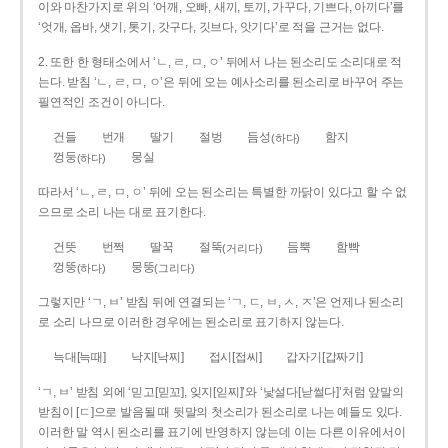
이와 마찬가지로 위의 ‘어깨, 오빠, 새끼, 토끼, 가꾸다, 기쁘다, 아끼다’를
‘엇개, 옵바, 샛기, 톳기, 갓구다, 깃브다, 앗기다’로 적을 근거는 없다.
2. 또한 한 형태소에서 ‘ㄴ, ㄹ, ㅁ, ㅇ’ 뒤에서 나는 된소리도 소리대로 적
는다. 받침 ‘ㄴ, ㄹ, ㅁ, ㅇ’은 뒤에 오는 예사소리를 된소리로 바꾸어 주는
필연적인 조건이 아니다.
건들
번개
딸기
절벙
듬성
함지
(하다)
껑둥
뭉실
(하다)
따라서 ‘ㄴ, ㄹ, ㅁ, ㅇ’ 뒤에 오는 된소리는 특별한 까닭이 있다고 할 수 없
으므로 소리 나는 대로 표기한다.
건뜻
번쩍
딸꾹
절뚝
듬뿍
함빡
(거리다)
껑뚱
뭉뚱
(하다)
(그리다)
그렇지만 ‘ㄱ, ㅂ’ 받침 뒤에 연결되는 ‘ㄱ, ㄷ, ㅂ, ㅅ, ㅈ’은 언제나 된소리
로 소리 나므로 이러한 경우에는 된소리로 표기하지 않는다.
늑대[늑때]
낙지[낙찌]
접시[접씨]
갑자기[갑짜기]
‘ㄱ, ㅂ’ 받침 외에 ‘믿고[믿꼬], 잊지[읻찌]’와 ‘낯설다[낟썰다]’처럼 앞말의
받침이 [ㄷ]으로 발음될 때 뒷말의 첫소리가 된소리로 나는 예들도 있다.
이러한 말 역시 된소리를 표기에 반영하지 않는데 이는 다른 이유에서이