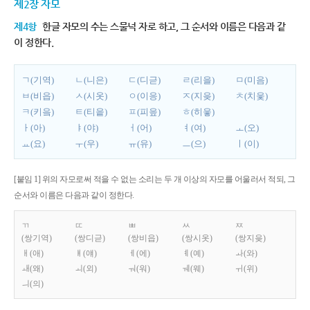
제2장 자모
제4항
한글 자모의 수는 스물넉 자로 하고, 그 순서와 이름은 다음과 같
이 정한다.
ㄱ(기역)
ㄴ(니은)
ㄷ(디귿)
ㄹ(리을)
ㅁ(미음)
ㅂ(비읍)
ㅅ(시옷)
ㅇ(이응)
ㅈ(지읒)
ㅊ(치읓)
ㅋ(키읔)
ㅌ(티읕)
ㅍ(피읖)
ㅎ(히읗)
ㅏ(아)
ㅑ(야)
ㅓ(어)
ㅕ(여)
ㅗ(오)
ㅛ(요)
ㅜ(우)
ㅠ(유)
ㅡ(으)
ㅣ(이)
[붙임 1] 위의 자모로써 적을 수 없는 소리는 두 개 이상의 자모를 어울러서 적되, 그
순서와 이름은 다음과 같이 정한다.
ㄲ
ㄸ
ㅃ
ㅆ
ㅉ
(쌍기역)
(쌍디귿)
(쌍비읍)
(쌍시옷)
(쌍지읒)
ㅐ(애)
ㅒ(얘)
ㅔ(에)
ㅖ(예)
ㅘ(와)
ㅙ(왜)
ㅚ(외)
ㅝ(워)
ㅞ(웨)
ㅟ(위)
ㅢ(의)