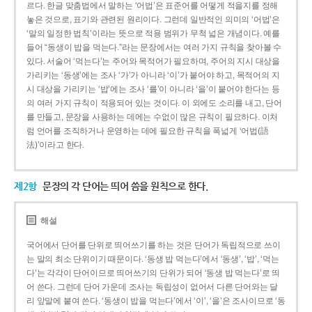
르다. 한글 맞춤법에서 말하는 ‘어법’은 표준어를 어떻게 적을지를 정해
놓은 것으로, 표기와 관련된 원리이다. 그런데 일반적인 의미의 ‘어법’은
‘말의 일정한 법칙’이라는 뜻으로 적용 범위가 무척 넓은 개념이다. 예를
들어 “동생이 밥을 먹는다.”라는 문장에서는 여러 가지 규칙을 찾아볼 수
있다. 서술어 ‘먹는다’는 주어와 목적어가 필요하며, 주어의 지시 대상을
가리키는 ‘동생’에는 조사 ‘가’가 아니라 ‘이’가 붙어야 하고, 목적어의 지
시 대상을 가리키는 ‘밥’에는 조사 ‘를’이 아니라 ‘을’이 붙어야 한다는 등
의 여러 가지 규칙이 적용되어 있는 것이다. 이 외에도 소리를 내고, 단어
를 만들고, 문장을 사용하는 데에는 수없이 많은 규칙이 필요하다. 이처
럼 언어를 조직하거나 운영하는 데에 필요한 규칙을 폭넓게 ‘어법(語
法)’이라고 한다.
제2항
문장의 각 단어는 띄어 씀을 원칙으로 한다.
해설
국어에서 단어를 단위로 띄어쓰기를 하는 것은 단어가 독립적으로 쓰이
는 말의 최소 단위이기 때문이다. ‘동생 밥 먹는다’에서 ‘동생’, ‘밥’, ‘먹는
다’는 각각이 단어이므로 띄어쓰기의 단위가 되어 ‘동생 밥 먹는다’로 띄
어 쓴다. 그런데 단어 가운데 조사는 독립성이 없어서 다른 단어와는 달
리 앞말에 붙여 쓴다. ‘동생이 밥을 먹는다’에서 ‘이’, ‘을’은 조사이므로 ‘동