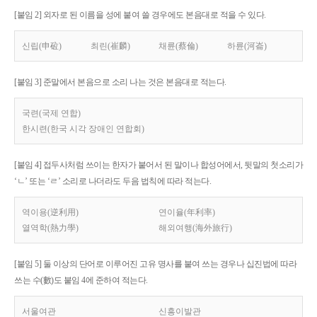
[붙임 2] 외자로 된 이름을 성에 붙여 쓸 경우에도 본음대로 적을 수 있다.
신립(申砬)
최린(崔麟)
채륜(蔡倫)
하륜(河崙)
[붙임 3] 준말에서 본음으로 소리 나는 것은 본음대로 적는다.
국련(국제 연합)
한시련(한국 시각 장애인 연합회)
[붙임 4] 접두사처럼 쓰이는 한자가 붙어서 된 말이나 합성어에서, 뒷말의 첫소리가
‘ㄴ’ 또는 ‘ㄹ’ 소리로 나더라도 두음 법칙에 따라 적는다.
역이용(逆利用)
연이율(年利率)
열역학(熱力學)
해외여행(海外旅行)
[붙임 5] 둘 이상의 단어로 이루어진 고유 명사를 붙여 쓰는 경우나 십진법에 따라
쓰는 수(數)도 붙임 4에 준하여 적는다.
서울여관
신흥이발관