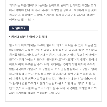
외래어는 다른 언어에서 들어온 말이므로 원어의 언어적인 특징을 고려
해서 적어야 한다. 따라서 ‘외래어 표기법’을 정하여 그에 따라 적는 것이
원칙이다. 외래어는 고유어, 한자어와 함께 국어의 어휘 체계에 정착한
어휘라고 할 수 있다.
더 알아보기
원어에 따른 한국어 어휘 체계
한국어의 어휘 체계는 고유어, 한자어, 외래어로 나눌 수 있다. 이들은 원
어에 차이가 있을 뿐 모두 한국어 어휘에 속한다. 국어사전에서는 단어의
원어를 밝히고 있다. 고유어에는 원어가 제시되어 있지 않고 한자어에는
한자가, 외래어에는 각 단어의 원어명과 로마자 표기가 제시되어 있어서
이로써 어휘 부류를 알 수가 있다. 외래어는 국어의 어휘 체계에 속하지
않는 외국어와 개념적으로 구별된다. 하지만 실생활에서 그 구별이 명확
하지 않을 때가 있다. 현실적으로는 국어사전에 실린 어휘는 외래어, 실
리지 않은 것은 외국어로 구별하는 것이 편리하다. 예컨대 ‘보이(boy)’가
‘식당이나 호텔 따위에서 접대하는 남자’를 의미할 때는 외래어지만 ‘소
년’의 뜻으로 쓰일 때는 외국어라고 할 수 있다. 외국어를 표기할 때도 외
래어 표기법의 원칙을 준용하는 일이 많다.