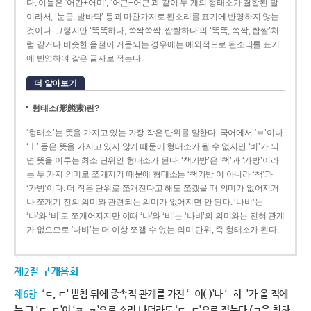
다. 이들은 ‘어간+어미’, ‘어근+어근’과 같이 두 개의 형태소가 결합된 말
이라서, ‘눈곱, 발바닥’ 등과 마찬가지로 된소리를 표기에 반영하지 않는
것이다. 그렇지만 ‘똑똑하다, 쓱싹쓱싹, 쌉쌀하다’의 ‘똑똑, 쓱싹, 쌉쌀’처
럼 같거나 비슷한 음절이 거듭되는 경우에는 예외적으로 된소리를 표기
에 반영하여 같은 글자로 적는다.
더 알아보기
형태소(形態素)란?
‘형태소’는 뜻을 가지고 있는 가장 작은 단위를 말한다. 국어에서 ‘ㅂ’이나
‘ㅣ’ 등은 뜻을 가지고 있지 않기 때문에 형태소가 될 수 없지만 ‘비’가 되
면 뜻을 이루는 최소 단위인 형태소가 된다. ‘책가방’은 ‘책’과 ‘가방’이라
는 두 가지 의미로 쪼개지기 때문에 형태소는 ‘책가방’이 아니라 ‘책’과
‘가방’이다. 더 작은 단위로 쪼개진다고 해도 쪼갰을 때 의미가 없어지거
나 쪼개기 전의 의미와 관련되는 의미가 없어지면 안 된다. ‘나비’는
‘나’와 ‘비’로 쪼개어지지만 이때 ‘나’와 ‘비’는 ‘나비’의 의미와는 전혀 관계
가 없으므로 ‘나비’는 더 이상 쪼갤 수 없는 의미 단위, 즉 형태소가 된다.
제2절 구개음화
제6항
‘ㄷ, ㅌ’ 받침 뒤에 종속적 관계를 가진 ‘- 이(-)’나 ‘- 히 -’가 올 적에
는 그 ‘ㄷ, ㅌ’이 ‘ㅈ, ㅊ’으로 소리 나더라도 ‘ㄷ, ㅌ’으로 적는다.(ㄱ을 취하