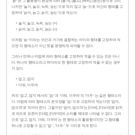
‘늙-’은 그 활용형이 환경에 따라 [늘거], [늘꼬], [늑찌], [능는] 등으로 소리
나지만 ‘늘거, 늘꼬, 늑찌, 능는’으로 적지 않고 ‘늙-’으로 어간의 형태를 고
정하여 ‘늙어, 늙고, 늙지, 늙는’으로 적는다.
늘거, 늘꼬, 늑찌, 능는 (×)
늙어, 늙고, 늙지, 늙는 (○)
이처럼 ‘늙-­’이라는 어간과 거기에 결합하는 어미의 형태를 고정하여 적
으면 각 형태소가 지닌 뜻을 분명하게 파악할 수 있다.
그러나 언제나 어법에 따라 형태소를 고정하여 적을 수 있는 것은 아니
다. 하나의 형태소라고 하더라도 한 형태로 고정하여 적을 수 없는 경우
가 있다.
덥고, 덥지
더워, 더우며
위의 ‘덥고, 덥지’에서의 ‘덥-­’과 ‘더워, 더우며’의 ‘더우-­’는 같은 형태소이
다. 어법에 따라 형태소의 본모양을 ‘덥-­’으로 고정하여 적는다면 ‘덥어,
덥으며’로 적어야 한다. 그렇지만 ‘덥어, 덥으며’는 [더버], [더브며]로 읽히
게 되므로 표준어 [더워], [더우며]의 소리를 제대로 나타낼 수 없다. 그러
므로 ‘덥고, 덥지, 더워, 더우며’는 한 형태소의 활용형이지만 그 형태를
하나로 고정할 수 없고 ‘덥-’, ‘더우-’ 두 가지로 적게 된다.