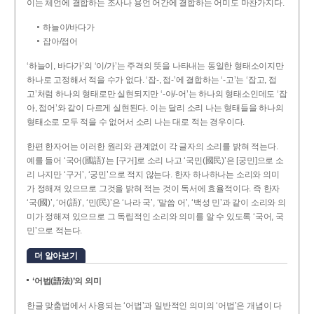
이는 체언에 결합하는 조사나 용언 어간에 결합하는 어미도 마찬가지다.
하늘이/바다가
잡아/접어
‘하늘이, 바다가’의 ‘이/가’는 주격의 뜻을 나타내는 동일한 형태소이지만
하나로 고정해서 적을 수가 없다. ‘잡-, 접-’에 결합하는 ‘-고’는 ‘잡고, 접
고’처럼 하나의 형태로만 실현되지만 ‘-아/-어’는 하나의 형태소인데도 ‘잡
아, 접어’와 같이 다르게 실현된다. 이는 달리 소리 나는 형태들을 하나의
형태소로 모두 적을 수 없어서 소리 나는 대로 적는 경우이다.
한편 한자어는 이러한 원리와 관계없이 각 글자의 소리를 밝혀 적는다.
예를 들어 ‘국어(國語)’는 [구거]로 소리 나고 ‘국민(國民)’은 [궁민]으로 소
리 나지만 ‘구거’, ‘궁민’으로 적지 않는다. 한자 하나하나는 소리와 의미
가 정해져 있으므로 그것을 밝혀 적는 것이 독서에 효율적이다. 즉 한자
‘국(國)’, ‘어(語)’, ‘민(民)’은 ‘나라 국’, ‘말씀 어’, ‘백성 민’과 같이 소리와 의
미가 정해져 있으므로 그 독립적인 소리와 의미를 알 수 있도록 ‘국어, 국
민’으로 적는다.
더 알아보기
‘어법(語法)’의 의미
한글 맞춤법에서 사용되는 ‘어법’과 일반적인 의미의 ‘어법’은 개념이 다