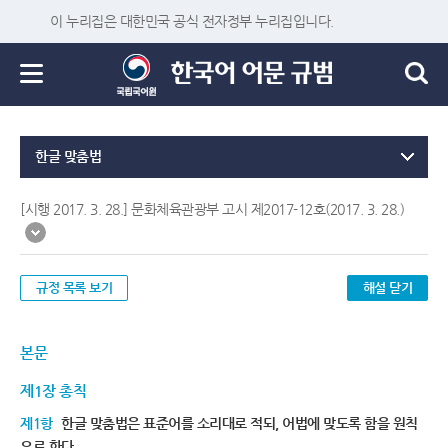
이 누리집은 대한민국 공식 전자정부 누리집입니다.
한글 맞춤법
[시행 2017. 3. 28.] 문화체육관광부 고시 제2017-12호(2017. 3. 28.)
규정 목록 보기
해설 닫기
본문
제1장 총칙
제1항
한글 맞춤법은 표준어를 소리대로 적되, 어법에 맞도록 함을 원칙
으로 한다.