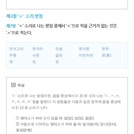
제3절 'ㄷ' 소리 받침
제7항
‘ㄷ’ 소리로 나는 받침 중에서 ‘ㄷ’으로 적을 근거가 없는 것은
‘ㅅ’으로 적는다.
덧저고리
돗자리
엇셈
웃어른
핫옷
무릇
사뭇
얼핏
자칫하면
뭇[衆]
옛
첫
헛
해설
‘ㄷ’ 소리로 나는 받침이란, 음절 종성에서 [ㄷ]으로 소리 나는 ‘ㄷ, ㅅ, ㅆ,
ㅈ, ㅊ, ㅌ, ㅎ’ 등을 말한다. 이 받침들은 다음과 같은 경우에 음절 종성에
서 [ㄷ]으로 소리가 난다.
① 형태소가 뒤에 오지 않을 때: 밭[받], 빚[빋], 꽃[꼳]
② 자음으로 시작하는 형태소가 뒤에 올 때: 밭과[받꽈], 젖다[젇따],
꽃병[꼳뼝]