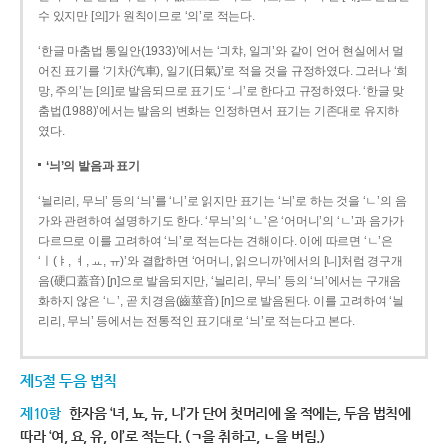
수 있지만 [의]가 원칙이므로 ‘의’로 적는다.
‘한글 마춤법 통일안(1933)’에서는 ‘긔챠, 일긔’와 같이 언어 현실에서 멀
어진 표기를 ‘기차(汽車), 일기(日氣)’로 적을 것을 규정하였다. 그러나 ‘희
망, 주의’는 [의]로 발음되므로 표기도 ‘ㅢ’로 한다고 규정하였다. ‘한글 맞
춤법(1988)’에서는 발음의 변화는 인정하면서 표기는 기존대로 유지하
였다.
‘늬’의 발음과 표기
‘늴리리, 무늬’ 등의 ‘늬’를 ‘니’로 읽지만 표기는 ‘늬’로 하는 것을 ‘ㄴ’의 음
가와 관련하여 설명하기도 한다. ‘무늬’의 ‘ㄴ’은 ‘어머니’의 ‘ㄴ’과 음가가
다르므로 이를 고려하여 ‘늬’로 적는다는 견해이다. 이에 따르면 ‘ㄴ’은
‘ㅣ(ㅑ, ㅕ, ㅛ, ㅠ)’와 결합하면 ‘어머니, 읽으니까’에서의 [니]처럼 경구개
음(硬口蓋音) [ɲ]으로 발음되지만, ‘늴리리, 무늬’ 등의 ‘늬’에서는 구개음
화하지 않은 ‘ㄴ’, 곧 치경음(齒莖音) [n]으로 발음된다. 이를 고려하여 ‘늴
리리, 무늬’ 등에서는 전통적인 표기대로 ‘늬’로 적는다고 본다.
제5절 두음 법칙
제10항
한자음 ‘녀, 뇨, 뉴, 니’가 단어 첫머리에 올 적에는, 두음 법칙에
따라 ‘여, 요, 유, 이’로 적는다. (ㄱ을 취하고, ㄴ을 버림.)