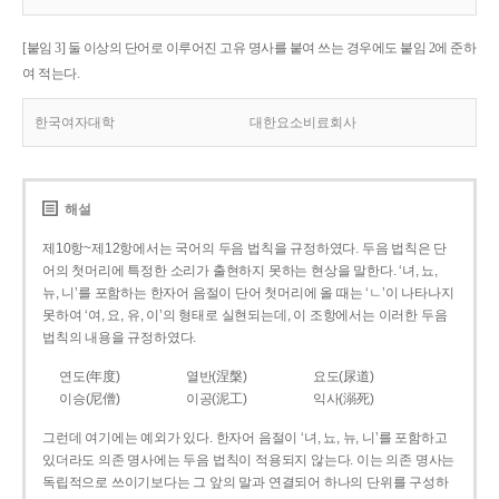
[붙임 3] 둘 이상의 단어로 이루어진 고유 명사를 붙여 쓰는 경우에도 붙임 2에 준하
여 적는다.
한국여자대학
대한요소비료회사
해설
제10항~제12항에서는 국어의 두음 법칙을 규정하였다. 두음 법칙은 단
어의 첫머리에 특정한 소리가 출현하지 못하는 현상을 말한다. ‘녀, 뇨,
뉴, 니’를 포함하는 한자어 음절이 단어 첫머리에 올 때는 ‘ㄴ’이 나타나지
못하여 ‘여, 요, 유, 이’의 형태로 실현되는데, 이 조항에서는 이러한 두음
법칙의 내용을 규정하였다.
연도(年度)
열반(涅槃)
요도(尿道)
이승(尼僧)
이공(泥工)
익사(溺死)
그런데 여기에는 예외가 있다. 한자어 음절이 ‘녀, 뇨, 뉴, 니’를 포함하고
있더라도 의존 명사에는 두음 법칙이 적용되지 않는다. 이는 의존 명사는
독립적으로 쓰이기보다는 그 앞의 말과 연결되어 하나의 단위를 구성하