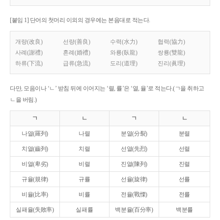
[붙임 1] 단어의 첫머리 이외의 경우에는 본음대로 적는다.
개량(改良)
선량(善良)
수력(水力)
협력(協力)
사례(謝禮)
혼례(婚禮)
와룡(臥龍)
쌍룡(雙龍)
하류(下流)
급류(急流)
도리(道理)
진리(眞理)
다만, 모음이나 ‘ㄴ’ 받침 뒤에 이어지는 ‘렬, 률’은 ‘열, 율’로 적는다.(ㄱ을 취하고
ㄴ을 버림.)
ㄱ
ㄴ
ㄱ
ㄴ
나열(羅列)
나렬
분열(分裂)
분렬
치열(齒列)
치렬
선열(先烈)
선렬
비열(卑劣)
비렬
진열(陳列)
진렬
규율(規律)
규률
선율(旋律)
선률
비율(比率)
비률
전율(戰慄)
전률
실패율(失敗率)
실패률
백분율(百分率)
백분률