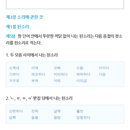
제3장 소리에 관한 것
제1절 된소리
제5항
한 단어 안에서 뚜렷한 까닭 없이 나는 된소리는 다음 음절의 첫소
리를 된소리로 적는다.
1. 두 모음 사이에서 나는 된소리
소쩍새
어깨
오빠
으뜸
아끼다
기쁘다
깨끗하다
어떠하다
해쓱하다
가끔
거꾸로
부썩
어찌
이따금
2. ‘ㄴ, ㄹ, ㅁ, ㅇ’ 받침 뒤에서 나는 된소리
산뜻하다
잔뜩
살짝
훨씬
담뿍
움찔
몽땅
엉뚱하다