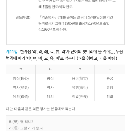
상 구분한 일 년 동안의 기간. 또는 앞의 말에 해당하는 그
해. ¶ 졸업 연도/제작 연도.
년도(年度)
「의존명사」((해를 뜻하는 말 뒤에 쓰여)) 일정한 기간
단위로서의 그해. ¶ 1985년도 출생자/1970년도 졸업
식/1990년도 예산안.
제11항
한자음 ‘랴, 려, 례, 료, 류, 리’가 단어의 첫머리에 올 적에는, 두음
법칙에 따라 ‘야, 여, 예, 요, 유, 이’로 적는다.(ㄱ을 취하고, ㄴ을 버림.)
ㄱ
ㄴ
ㄱ
ㄴ
양심(良心)
량심
용궁(龍宮)
룡궁
역사(歷史)
력사
유행(流行)
류행
예의(禮儀)
례의
이발(理髮)
리발
다만, 다음과 같은 의존 명사는 본음대로 적는다.
리(里): 몇 리냐?
리(理): 그럴 리가 없다.