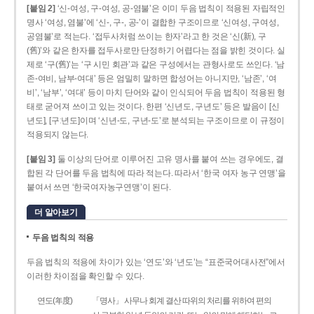
[붙임 2]
‘신-여성, 구-여성, 공-염불’은 이미 두음 법칙이 적용된 자립적인
명사 ‘여성, 염불’에 ‘신-, 구-, 공-’이 결합한 구조이므로 ‘신여성, 구여성,
공염불’로 적는다. ‘접두사처럼 쓰이는 한자’라고 한 것은 ‘신(新), 구
(舊)’와 같은 한자를 접두사로만 단정하기 어렵다는 점을 밝힌 것이다. 실
제로 ‘구(舊)’는 ‘구 시민 회관’과 같은 구성에서는 관형사로도 쓰인다. ‘남
존­-여비, 남부-­여대’ 등은 엄밀히 말하면 합성어는 아니지만, ‘남존’, ‘여
비’, ‘남부’, ‘여대’ 등이 마치 단어와 같이 인식되어 두음 법칙이 적용된 형
태로 굳어져 쓰이고 있는 것이다. 한편 ‘신년도, 구년도’ 등은 발음이 [신
년도], [구ː년도]이며 ‘신년­-도, 구년-­도’로 분석되는 구조이므로 이 규정이
적용되지 않는다.
[붙임 3]
둘 이상의 단어로 이루어진 고유 명사를 붙여 쓰는 경우에도, 결
합된 각 단어를 두음 법칙에 따라 적는다. 따라서 ‘한국 여자 농구 연맹’을
붙여서 쓰면 ‘한국여자농구연맹’이 된다.
더 알아보기
두음 법칙의 적용
두음 법칙의 적용에 차이가 있는 ‘연도’와 ‘년도’는 “표준국어대사전”에서
이러한 차이점을 확인할 수 있다.
연도(年度)
「명사」 사무나 회계 결산 따위의 처리를 위하여 편의