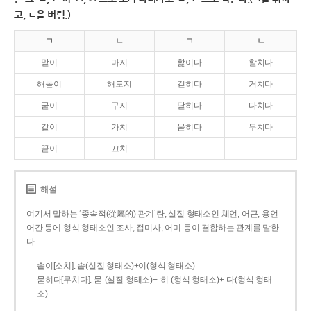
고, ㄴ을 버림.)
ㄱ
ㄴ
ㄱ
ㄴ
맏이
마지
핥이다
할치다
해돋이
해도지
걷히다
거치다
굳이
구지
닫히다
다치다
같이
가치
묻히다
무치다
끝이
끄치
해설
여기서 말하는 ‘종속적(從屬的) 관계’란, 실질 형태소인 체언, 어근, 용언
어간 등에 형식 형태소인 조사, 접미사, 어미 등이 결합하는 관계를 말한
다.
솥이[소치]: 솥(실질 형태소)+이(형식 형태소)
묻히다[무치다]: 묻­-(실질 형태소)+­-히­-(형식 형태소)+-다(형식 형태
소)