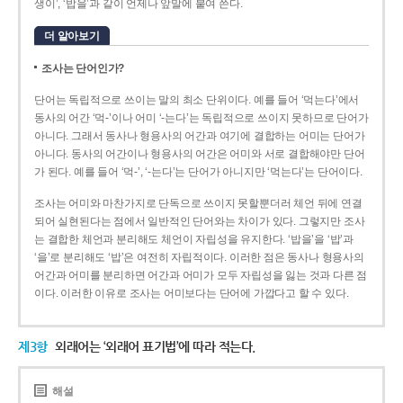
생이’, ‘밥을’과 같이 언제나 앞말에 붙여 쓴다.
더 알아보기
조사는 단어인가?
단어는 독립적으로 쓰이는 말의 최소 단위이다. 예를 들어 ‘먹는다’에서
동사의 어간 ‘먹-­’이나 어미 ‘­-는다’는 독립적으로 쓰이지 못하므로 단어가
아니다. 그래서 동사나 형용사의 어간과 여기에 결합하는 어미는 단어가
아니다. 동사의 어간이나 형용사의 어간은 어미와 서로 결합해야만 단어
가 된다. 예를 들어 ‘먹-’, ‘-는다’는 단어가 아니지만 ‘먹는다’는 단어이다.
조사는 어미와 마찬가지로 단독으로 쓰이지 못할뿐더러 체언 뒤에 연결
되어 실현된다는 점에서 일반적인 단어와는 차이가 있다. 그렇지만 조사
는 결합한 체언과 분리해도 체언이 자립성을 유지한다. ‘밥을’을 ‘밥’과
‘을’로 분리해도 ‘밥’은 여전히 자립적이다. 이러한 점은 동사나 형용사의
어간과 어미를 분리하면 어간과 어미가 모두 자립성을 잃는 것과 다른 점
이다. 이러한 이유로 조사는 어미보다는 단어에 가깝다고 할 수 있다.
제3항
외래어는 ‘외래어 표기법’에 따라 적는다.
해설