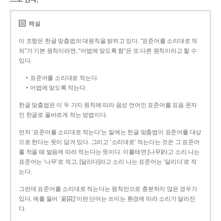
해설
이 조항은 한글 맞춤법의 대원칙을 밝히고 있다. “표준어를 소리대로 적
되”가 기본 원칙이라면, “어법에 맞도록 함”은 또 다른 원칙이라고 할 수
있다.
표준어를 소리대로 적는다.
어법에 맞도록 적는다.
한글 맞춤법은 이 두 가지 원칙에 따라 음성 언어인 표준어를 표음 문자
인 한글로 올바르게 적는 방법이다.
먼저 ‘표준어를 소리대로 적는다’는 말에는 한글 맞춤법이 표준어를 대상
으로 한다는 뜻이 담겨 있다. 그리고 ‘소리대로’ 적는다는 것은 그 표준어
를 적을 때 발음에 따라 적는다는 뜻이다. 이를테면 [나무]라고 소리 나는
표준어는 ‘나무’로 적고, [달리다]라고 소리 나는 표준어는 ‘달리다’로 적
는다.
그런데 표준어를 소리대로 적는다는 원칙만으로 충분하지 않은 경우가
있다. 예를 들어 ‘꽃[花]’이란 단어는 쓰이는 환경에 따라 소리가 달라진
다.