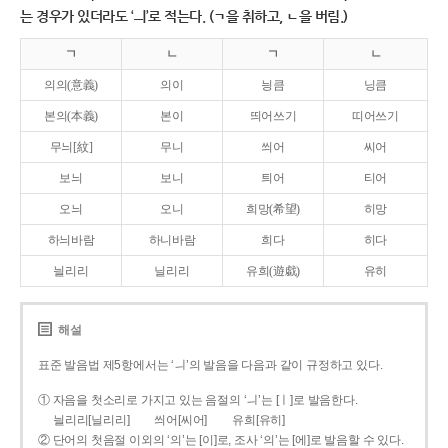
는 경우가 있더라도 ‘ㅢ’로 적는다. (ㄱ을 취하고, ㄴ을 버림.)
ㄱ
ㄴ
ㄱ
ㄴ
의의(意義)
의이
닁큼
닝큼
본의(本義)
본이
띄어쓰기
띠어쓰기
무늬[紋]
무니
씌어
씨어
보늬
보니
틔어
티어
오늬
오니
희망(希望)
히망
하늬바람
하니바람
희다
히다
늴리리
닐리리
유희(遊戱)
유히
해설
표준 발음법 제5항에서는 ‘ㅢ’의 발음을 다음과 같이 규정하고 있다.
① 자음을 첫소리로 가지고 있는 음절의 ‘ㅢ’는 [ㅣ]로 발음한다.
늴리리[닐리리]
씌어[씨어]
유희[유히]
② 단어의 첫음절 이외의 ‘의’는 [이]로, 조사 ‘의’는 [에]로 발음할 수 있다.