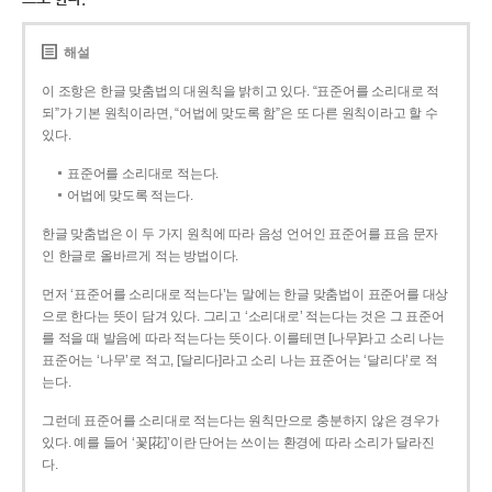
해설
이 조항은 한글 맞춤법의 대원칙을 밝히고 있다. “표준어를 소리대로 적
되”가 기본 원칙이라면, “어법에 맞도록 함”은 또 다른 원칙이라고 할 수
있다.
표준어를 소리대로 적는다.
어법에 맞도록 적는다.
한글 맞춤법은 이 두 가지 원칙에 따라 음성 언어인 표준어를 표음 문자
인 한글로 올바르게 적는 방법이다.
먼저 ‘표준어를 소리대로 적는다’는 말에는 한글 맞춤법이 표준어를 대상
으로 한다는 뜻이 담겨 있다. 그리고 ‘소리대로’ 적는다는 것은 그 표준어
를 적을 때 발음에 따라 적는다는 뜻이다. 이를테면 [나무]라고 소리 나는
표준어는 ‘나무’로 적고, [달리다]라고 소리 나는 표준어는 ‘달리다’로 적
는다.
그런데 표준어를 소리대로 적는다는 원칙만으로 충분하지 않은 경우가
있다. 예를 들어 ‘꽃[花]’이란 단어는 쓰이는 환경에 따라 소리가 달라진
다.