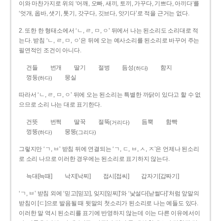
이와 마찬가지로 위의 ‘어깨, 오빠, 새끼, 토끼, 가꾸다, 기쁘다, 아끼다’를
‘엇개, 옵바, 샛기, 톳기, 갓구다, 깃브다, 앗기다’로 적을 근거는 없다.
2. 또한 한 형태소에서 ‘ㄴ, ㄹ, ㅁ, ㅇ’ 뒤에서 나는 된소리도 소리대로 적
는다. 받침 ‘ㄴ, ㄹ, ㅁ, ㅇ’은 뒤에 오는 예사소리를 된소리로 바꾸어 주는
필연적인 조건이 아니다.
건들
번개
딸기
절벙
듬성
함지
(하다)
껑둥
뭉실
(하다)
따라서 ‘ㄴ, ㄹ, ㅁ, ㅇ’ 뒤에 오는 된소리는 특별한 까닭이 있다고 할 수 없
으므로 소리 나는 대로 표기한다.
건뜻
번쩍
딸꾹
절뚝
듬뿍
함빡
(거리다)
껑뚱
뭉뚱
(하다)
(그리다)
그렇지만 ‘ㄱ, ㅂ’ 받침 뒤에 연결되는 ‘ㄱ, ㄷ, ㅂ, ㅅ, ㅈ’은 언제나 된소리
로 소리 나므로 이러한 경우에는 된소리로 표기하지 않는다.
늑대[늑때]
낙지[낙찌]
접시[접씨]
갑자기[갑짜기]
‘ㄱ, ㅂ’ 받침 외에 ‘믿고[믿꼬], 잊지[읻찌]’와 ‘낯설다[낟썰다]’처럼 앞말의
받침이 [ㄷ]으로 발음될 때 뒷말의 첫소리가 된소리로 나는 예들도 있다.
이러한 말 역시 된소리를 표기에 반영하지 않는데 이는 다른 이유에서이