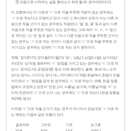
③ 모음으로 시작하는 실질 형태소가 뒤에 올 때: 젖어미[저더미]
이 조항에서는 이 가운데 ‘ㄷ’으로 적을 뚜렷한 까닭이 없는 경우에는
‘ㅅ’으로 적는다고 규정하고 있다. 다만 그 예시에서 보듯이 이는 다른 자
음으로 적을 근거가 없는 경우에도 적용된다. ‘밭, 빚, 꽃’ 등과 같이 다른
자음으로 적을 뚜렷한 까닭이 있는 경우에는 그에 따라 ‘ㅌ, ㅈ, ㅊ’ 등으
로 적지만, ‘낫, 빗’ 등과 같이 ‘ㄷ’이나 다른 자음으로 적을 뚜렷한 근거가
없는 경우는 ‘ㅅ’으로 적는 것이다. 다음과 같이 ‘ㄷ’으로 적을 뚜렷한 근
거가 있는 경우에는 당연히 ‘ㄷ’으로 적는 것이 원칙이다.
첫째, ‘맏이[마지], 맏아들[마다들]’의 ‘맏-’, ‘낟[낟ː], 낟알[나ː달], 낟가리[낟ː
까리]’의 ‘낟’처럼 원래부터 ‘ㄷ’ 받침을 가지고 있는 경우에는 ‘ㄷ’으로 적
는다. ‘곧이[고지], 곧장[곧짱]’ 등도 이에 해당한다. 둘째, ‘돋보다(←도두
보다), 딛다(←디디다), 얻다가(←어디에다가)’처럼 본말에서 준말이 만들
어지면서 ‘ㄷ’ 받침을 갖게 된 경우에도 ‘ㄷ’으로 적는다. 셋째, 한글 맞춤
법에서 규정하고 있듯이 ‘반짇고리, 사흗날, 숟가락, 이튿날’처럼 ‘ㄹ’ 소
리와 연관되어 ‘ㄷ’으로 소리 나는 경우에도 ‘ㄷ’으로 적는다.(한글 맞춤법
제29항 참조)
이처럼 ‘ㄷ’으로 적을 근거가 있는 경우가 아니어서 관습대로 ‘ㅅ’으로 적
는 예로는 다음과 같은 것들이 있다.
걸핏하면
그까짓
기껏
놋그릇
덧셈
빗장
삿대
숫접다