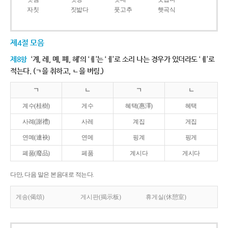
자칫
짓밟다
풋고추
햇곡식
제4절 모음
제8항
‘계, 례, 몌, 폐, 혜’의 ‘ㅖ’는 ‘ㅔ’로 소리 나는 경우가 있더라도 ‘ㅖ’로
적는다. (ㄱ을 취하고, ㄴ을 버림.)
ㄱ
ㄴ
ㄱ
ㄴ
계수(桂樹)
게수
혜택(惠澤)
헤택
사례(謝禮)
사레
계집
게집
연몌(連袂)
연메
핑계
핑게
폐품(廢品)
페품
계시다
게시다
다만, 다음 말은 본음대로 적는다.
게송(偈頌)
게시판(揭示板)
휴게실(休憩室)