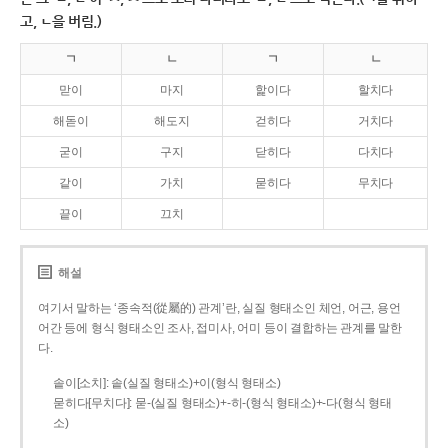
고, ㄴ을 버림.)
ㄱ
ㄴ
ㄱ
ㄴ
맏이
마지
핥이다
할치다
해돋이
해도지
걷히다
거치다
굳이
구지
닫히다
다치다
같이
가치
묻히다
무치다
끝이
끄치
해설
여기서 말하는 ‘종속적(從屬的) 관계’란, 실질 형태소인 체언, 어근, 용언
어간 등에 형식 형태소인 조사, 접미사, 어미 등이 결합하는 관계를 말한
다.
솥이[소치]: 솥(실질 형태소)+이(형식 형태소)
묻히다[무치다]: 묻­-(실질 형태소)+­-히­-(형식 형태소)+-다(형식 형태
소)