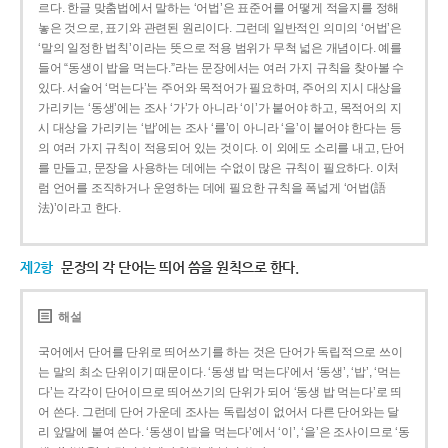
르다. 한글 맞춤법에서 말하는 ‘어법’은 표준어를 어떻게 적을지를 정해
놓은 것으로, 표기와 관련된 원리이다. 그런데 일반적인 의미의 ‘어법’은
‘말의 일정한 법칙’이라는 뜻으로 적용 범위가 무척 넓은 개념이다. 예를
들어 “동생이 밥을 먹는다.”라는 문장에서는 여러 가지 규칙을 찾아볼 수
있다. 서술어 ‘먹는다’는 주어와 목적어가 필요하며, 주어의 지시 대상을
가리키는 ‘동생’에는 조사 ‘가’가 아니라 ‘이’가 붙어야 하고, 목적어의 지
시 대상을 가리키는 ‘밥’에는 조사 ‘를’이 아니라 ‘을’이 붙어야 한다는 등
의 여러 가지 규칙이 적용되어 있는 것이다. 이 외에도 소리를 내고, 단어
를 만들고, 문장을 사용하는 데에는 수없이 많은 규칙이 필요하다. 이처
럼 언어를 조직하거나 운영하는 데에 필요한 규칙을 폭넓게 ‘어법(語
法)’이라고 한다.
제2항
문장의 각 단어는 띄어 씀을 원칙으로 한다.
해설
국어에서 단어를 단위로 띄어쓰기를 하는 것은 단어가 독립적으로 쓰이
는 말의 최소 단위이기 때문이다. ‘동생 밥 먹는다’에서 ‘동생’, ‘밥’, ‘먹는
다’는 각각이 단어이므로 띄어쓰기의 단위가 되어 ‘동생 밥 먹는다’로 띄
어 쓴다. 그런데 단어 가운데 조사는 독립성이 없어서 다른 단어와는 달
리 앞말에 붙여 쓴다. ‘동생이 밥을 먹는다’에서 ‘이’, ‘을’은 조사이므로 ‘동