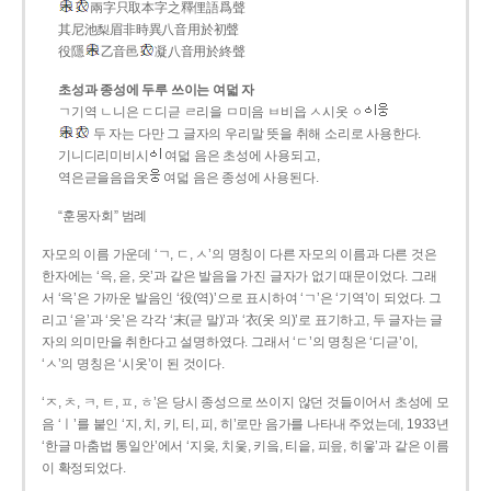
兩字只取本字之釋俚語爲聲
其尼池梨眉非時異八音用於初聲
役隱
乙音邑
凝八音用於終聲
초성과 종성에 두루 쓰이는 여덟 자
ㄱ기역 ㄴ니은 ㄷ디귿 ㄹ리을 ㅁ미음 ㅂ비읍 ㅅ시옷 ㆁ
두 자는 다만 그 글자의 우리말 뜻을 취해 소리로 사용한다.
기니디리미비시
여덟 음은 초성에 사용되고,
역은귿을음읍옷
여덟 음은 종성에 사용된다.
“훈몽자회” 범례
자모의 이름 가운데 ‘ㄱ, ㄷ, ㅅ’의 명칭이 다른 자모의 이름과 다른 것은
한자에는 ‘윽, 읃, 읏’과 같은 발음을 가진 글자가 없기 때문이었다. 그래
서 ‘윽’은 가까운 발음인 ‘役(역)’으로 표시하여 ‘ㄱ’은 ‘기역’이 되었다. 그
리고 ‘읃’과 ‘읏’은 각각 ‘末(귿 말)’과 ‘衣(옷 의)’로 표기하고, 두 글자는 글
자의 의미만을 취한다고 설명하였다. 그래서 ‘ㄷ’의 명칭은 ‘디귿’이,
‘ㅅ’의 명칭은 ‘시옷’이 된 것이다.
‘ㅈ, ㅊ, ㅋ, ㅌ, ㅍ, ㅎ’은 당시 종성으로 쓰이지 않던 것들이어서 초성에 모
음 ‘ㅣ’를 붙인 ‘지, 치, 키, 티, 피, 히’로만 음가를 나타내 주었는데, 1933년
‘한글 마춤법 통일안’에서 ‘지읒, 치읓, 키읔, 티읕, 피읖, 히읗’과 같은 이름
이 확정되었다.