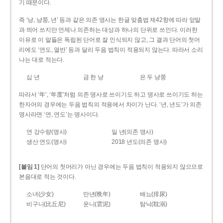
기 때문이다.
즉 ‘냥, 냥쭝, 년’ 등과 같은 의존 명사는 한글 맞춤법 제42항에 따라 앞말
과 띄어 쓰지만 언제나 의존하는 대상과 하나의 단위로 쓰인다. 이러한
이유로 이 말들은 독립된 단어로 잘 인식되지 않고, 그 결과 단어의 첫머
리에도 ‘연도, 열반’ 등과 달리 두음 법칙이 적용되지 않는다. 따라서 소리
나는 대로 적는다.
십 년
금 한 냥
은 두 냥쭝
따라서 ‘年’, ‘年度’처럼 의존 명사로 쓰이기도 하고 명사로 쓰이기도 하는
한자어의 경우에는 두음 법칙의 적용에서 차이가 난다. ‘년, 년도’가 의존
명사라면 ‘연, 연도’는 명사이다.
연 강수량(명사)
일 년(의존 명사)
생산 연도(명사)
2018 년도(의존 명사)
[붙임 1]
단어의 첫머리가 아닌 경우에는 두음 법칙이 적용되지 않으므로
본음대로 적는 것이다.
소녀(少女)
만년(晩年)
배뇨(排尿)
비구니(比丘尼)
운니(雲泥)
탐닉(耽溺)