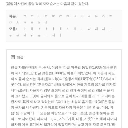
[붙임 2] 사전에 올릴 적의 자모 순서는 다음과 같이 정한다.
자음:
ㄱ
ㄲ
ㄴ
ㄷ
ㄸ
ㄹ
ㅁ
ㅂ
ㅃ
ㅅ
ㅆ
ㅇ
ㅈ
ㅉ
ㅊ
ㅋ
ㅌ
ㅍ
ㅎ
모음:
ㅏ
ㅐ
ㅑ
ㅒ
ㅓ
ㅔ
ㅕ
ㅖ
ㅗ
ㅘ
ㅙ
ㅚ
ㅛ
ㅜ
ㅝ
ㅞ
ㅟ
ㅠ
ㅡ
ㅢ
ㅣ
해설
한글 자모(字母)의 수, 순서, 이름은 ‘한글 마춤법 통일안(1933)’에서 분명
히 제시되었고, ‘한글 맞춤법(1988)’도 이를 이어받았다. 이 가운데 자모
의 이름과 순서는 최세진(崔世珍)의 “훈몽자회(訓蒙字會)(1527)”에서 비
롯한다. 최세진은 “훈몽자회” 범례(凡例)에서 한글 자모의 음가를 한자로
나타냈는데, 자음자의 경우 초성에 쓰인 것과 종성에 쓰인 것을 짝을 지
어 표시했고 그것이 글자의 이름으로 굳어졌다. 예를 들어 ‘ㄱ’ 아래에는
한자로 ‘其役’이라고 적었는데, ‘其(기)’는 초성의 음가를, ‘役(역)’은 종성
의 음가를 나타낸다. 기본적으로 자음자의 이름은 ‘니은, 리을, 미음, 비
읍’ 등과 같이 ‘ㅣㅡ’ 모음을 바탕으로 각 자음이 초성, 종성에 놓이는 방
식으로 지어졌다. 따라서 ‘ㄱ, ㄷ, ㅅ’도 ‘기윽, 디읃, 시읏’으로 해야 나머지
글자와 이름 표기에서 일관성이 있겠지만 “낫 놓고 기역 자도 모른다.”라