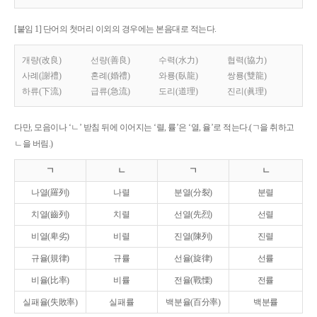
[붙임 1] 단어의 첫머리 이외의 경우에는 본음대로 적는다.
개량(改良)
선량(善良)
수력(水力)
협력(協力)
사례(謝禮)
혼례(婚禮)
와룡(臥龍)
쌍룡(雙龍)
하류(下流)
급류(急流)
도리(道理)
진리(眞理)
다만, 모음이나 ‘ㄴ’ 받침 뒤에 이어지는 ‘렬, 률’은 ‘열, 율’로 적는다.(ㄱ을 취하고
ㄴ을 버림.)
ㄱ
ㄴ
ㄱ
ㄴ
나열(羅列)
나렬
분열(分裂)
분렬
치열(齒列)
치렬
선열(先烈)
선렬
비열(卑劣)
비렬
진열(陳列)
진렬
규율(規律)
규률
선율(旋律)
선률
비율(比率)
비률
전율(戰慄)
전률
실패율(失敗率)
실패률
백분율(百分率)
백분률