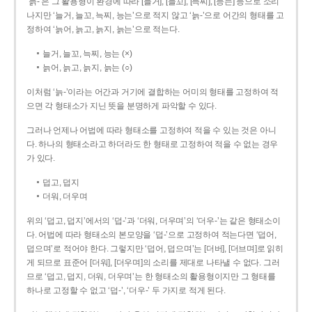
‘늙-’은 그 활용형이 환경에 따라 [늘거], [늘꼬], [늑찌], [능는] 등으로 소리
나지만 ‘늘거, 늘꼬, 늑찌, 능는’으로 적지 않고 ‘늙-’으로 어간의 형태를 고
정하여 ‘늙어, 늙고, 늙지, 늙는’으로 적는다.
늘거, 늘꼬, 늑찌, 능는 (×)
늙어, 늙고, 늙지, 늙는 (○)
이처럼 ‘늙-­’이라는 어간과 거기에 결합하는 어미의 형태를 고정하여 적
으면 각 형태소가 지닌 뜻을 분명하게 파악할 수 있다.
그러나 언제나 어법에 따라 형태소를 고정하여 적을 수 있는 것은 아니
다. 하나의 형태소라고 하더라도 한 형태로 고정하여 적을 수 없는 경우
가 있다.
덥고, 덥지
더워, 더우며
위의 ‘덥고, 덥지’에서의 ‘덥-­’과 ‘더워, 더우며’의 ‘더우-­’는 같은 형태소이
다. 어법에 따라 형태소의 본모양을 ‘덥-­’으로 고정하여 적는다면 ‘덥어,
덥으며’로 적어야 한다. 그렇지만 ‘덥어, 덥으며’는 [더버], [더브며]로 읽히
게 되므로 표준어 [더워], [더우며]의 소리를 제대로 나타낼 수 없다. 그러
므로 ‘덥고, 덥지, 더워, 더우며’는 한 형태소의 활용형이지만 그 형태를
하나로 고정할 수 없고 ‘덥-’, ‘더우-’ 두 가지로 적게 된다.