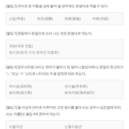
[붙임 2] 외자로 된 이름을 성에 붙여 쓸 경우에도 본음대로 적을 수 있다.
신립(申砬)
최린(崔麟)
채륜(蔡倫)
하륜(河崙)
[붙임 3] 준말에서 본음으로 소리 나는 것은 본음대로 적는다.
국련(국제 연합)
한시련(한국 시각 장애인 연합회)
[붙임 4] 접두사처럼 쓰이는 한자가 붙어서 된 말이나 합성어에서, 뒷말의 첫소리가
‘ㄴ’ 또는 ‘ㄹ’ 소리로 나더라도 두음 법칙에 따라 적는다.
역이용(逆利用)
연이율(年利率)
열역학(熱力學)
해외여행(海外旅行)
[붙임 5] 둘 이상의 단어로 이루어진 고유 명사를 붙여 쓰는 경우나 십진법에 따라
쓰는 수(數)도 붙임 4에 준하여 적는다.
서울여관
신흥이발관