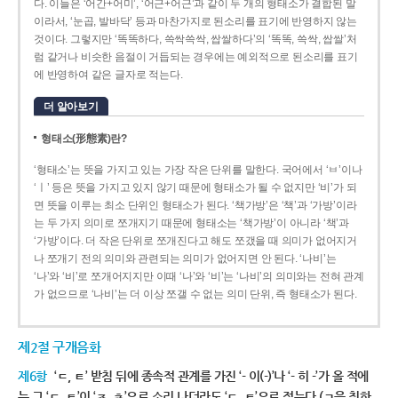
다. 이들은 ‘어간+어미’, ‘어근+어근’과 같이 두 개의 형태소가 결합된 말
이라서, ‘눈곱, 발바닥’ 등과 마찬가지로 된소리를 표기에 반영하지 않는
것이다. 그렇지만 ‘똑똑하다, 쓱싹쓱싹, 쌉쌀하다’의 ‘똑똑, 쓱싹, 쌉쌀’처
럼 같거나 비슷한 음절이 거듭되는 경우에는 예외적으로 된소리를 표기
에 반영하여 같은 글자로 적는다.
더 알아보기
형태소(形態素)란?
‘형태소’는 뜻을 가지고 있는 가장 작은 단위를 말한다. 국어에서 ‘ㅂ’이나
‘ㅣ’ 등은 뜻을 가지고 있지 않기 때문에 형태소가 될 수 없지만 ‘비’가 되
면 뜻을 이루는 최소 단위인 형태소가 된다. ‘책가방’은 ‘책’과 ‘가방’이라
는 두 가지 의미로 쪼개지기 때문에 형태소는 ‘책가방’이 아니라 ‘책’과
‘가방’이다. 더 작은 단위로 쪼개진다고 해도 쪼갰을 때 의미가 없어지거
나 쪼개기 전의 의미와 관련되는 의미가 없어지면 안 된다. ‘나비’는
‘나’와 ‘비’로 쪼개어지지만 이때 ‘나’와 ‘비’는 ‘나비’의 의미와는 전혀 관계
가 없으므로 ‘나비’는 더 이상 쪼갤 수 없는 의미 단위, 즉 형태소가 된다.
제2절 구개음화
제6항
‘ㄷ, ㅌ’ 받침 뒤에 종속적 관계를 가진 ‘- 이(-)’나 ‘- 히 -’가 올 적에
는 그 ‘ㄷ, ㅌ’이 ‘ㅈ, ㅊ’으로 소리 나더라도 ‘ㄷ, ㅌ’으로 적는다.(ㄱ을 취하