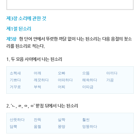
제3장 소리에 관한 것
제1절 된소리
제5항
한 단어 안에서 뚜렷한 까닭 없이 나는 된소리는 다음 음절의 첫소
리를 된소리로 적는다.
1. 두 모음 사이에서 나는 된소리
소쩍새
어깨
오빠
으뜸
아끼다
기쁘다
깨끗하다
어떠하다
해쓱하다
가끔
거꾸로
부썩
어찌
이따금
2. ‘ㄴ, ㄹ, ㅁ, ㅇ’ 받침 뒤에서 나는 된소리
산뜻하다
잔뜩
살짝
훨씬
담뿍
움찔
몽땅
엉뚱하다