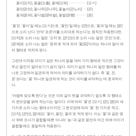
……………
꽃이[꼬치], 꽃을[꼬츨], 꽃에[꼬체]
[꼬ㅊ]
…
꽃만[꼰만], 꽃나무[꼰나무], 꽃놀이[꼰노리]
[꼰]
………
꽃과[꼳꽈], 꽃다발[꼳따발], 꽃밭[꼳빧]
[꼳]
‘꽃’은 ‘꽃이’일 때는 [꼬ㅊ]으로, ‘꽃만’일 때는 [꼰]으로, ‘꽃과’일 때는 [꼳]
으로 소리 난다. 만약 ‘표준어를 소리대로 적는다’는 원칙만 적용한다면,
[꼬치]로 소리 나는 말은 ‘꼬치’로, [꼰만]으로 소리 나는 말은 ‘꼰만’으로,
[꼳꽈]로 소리 나는 말은 ‘꼳꽈’로 적게 되어 ‘꽃[花]’이라는 하나의 말이 여
러 형태로 적히게 된다.
그런데 이처럼 의미가 같은 하나의 말을 여러 가지 형태로 적으면 그것이
무슨 말인지 알아보기가 쉽지 않다. 의미가 같은 하나의 말은 형태를 하
나로 고정하여 일관되게 적어야 의미를 파악하기가 쉽다. 즉 ‘꽃, 꼰,
꼳’보다는 ‘꽃’ 하나로 일관되게 적는 것이 의미를 파악하는 데 효과적이
다.
‘어법에 맞도록 한다’는 것은 이와 같이 뜻을 파악하기 쉽도록 각 형태소
의 본모양을 밝혀 적는다는 말이다. 이에 따라 ‘꽃’은 [꼬ㅊ], [꼰], [꼳]의 세
가지로 소리 나는 형태소이지만 그 본모양에 따라 ‘꽃’ 한 가지로 적고,
[꼬치], [꼰만], [꼳꽈]도 ‘꽃이, 꽃만, 꽃과’로 적게 된다. 이는 ‘꽃’과 같은 명
사 뒤에 조사가 결합할 때뿐 아니라 ‘늙-’과 같은 용언의 어간 뒤에 어미가
결합할 때도 동일하게 적용된다.