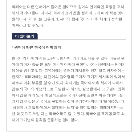
외래어는 다른 언어에서 들어온 말이므로 원어의 언어적인 특징을 고려
해서 적어야 한다. 따라서 ‘외래어 표기법’을 정하여 그에 따라 적는 것이
원칙이다. 외래어는 고유어, 한자어와 함께 국어의 어휘 체계에 정착한
어휘라고 할 수 있다.
더 알아보기
원어에 따른 한국어 어휘 체계
한국어의 어휘 체계는 고유어, 한자어, 외래어로 나눌 수 있다. 이들은 원
어에 차이가 있을 뿐 모두 한국어 어휘에 속한다. 국어사전에서는 단어의
원어를 밝히고 있다. 고유어에는 원어가 제시되어 있지 않고 한자어에는
한자가, 외래어에는 각 단어의 원어명과 로마자 표기가 제시되어 있어서
이로써 어휘 부류를 알 수가 있다. 외래어는 국어의 어휘 체계에 속하지
않는 외국어와 개념적으로 구별된다. 하지만 실생활에서 그 구별이 명확
하지 않을 때가 있다. 현실적으로는 국어사전에 실린 어휘는 외래어, 실
리지 않은 것은 외국어로 구별하는 것이 편리하다. 예컨대 ‘보이(boy)’가
‘식당이나 호텔 따위에서 접대하는 남자’를 의미할 때는 외래어지만 ‘소
년’의 뜻으로 쓰일 때는 외국어라고 할 수 있다. 외국어를 표기할 때도 외
래어 표기법의 원칙을 준용하는 일이 많다.