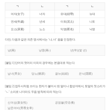
ㄱ
ㄴ
ㄱ
ㄴ
여자(女子)
녀자
유대(紐帶)
뉴대
연세(年歲)
년세
이토(泥土)
니토
요소(尿素)
뇨소
익명(匿名)
닉명
다만, 다음과 같은 의존 명사에서는 ‘냐, 녀’ 음을 인정한다.
냥(兩)
냥쭝(兩-)
년(年)(몇 년)
[붙임 1] 단어의 첫머리 이외의 경우에는 본음대로 적는다.
남녀(男女)
당뇨(糖尿)
결뉴(結紐)
은닉(隱匿)
[붙임 2] 접두사처럼 쓰이는 한자가 붙어서 된 말이나 합성어에서, 뒷말의 첫소리가
‘ㄴ’ 소리로 나더라도 두음 법칙에 따라 적는다.
신여성(新女性)
공염불(空念佛)
남존여비(男尊女卑)