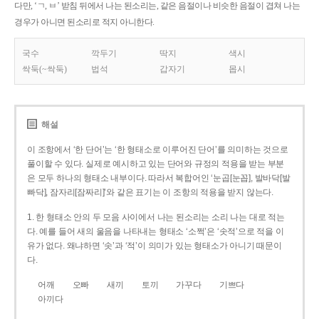
다만, ‘ㄱ, ㅂ’ 받침 뒤에서 나는 된소리는, 같은 음절이나 비슷한 음절이 겹쳐 나는
경우가 아니면 된소리로 적지 아니한다.
국수
깍두기
딱지
색시
싹둑(~싹둑)
법석
갑자기
몹시
해설
이 조항에서 ‘한 단어’는 ‘한 형태소로 이루어진 단어’를 의미하는 것으로
풀이할 수 있다. 실제로 예시하고 있는 단어와 규정의 적용을 받는 부분
은 모두 하나의 형태소 내부이다. 따라서 복합어인 ‘눈곱[눈꼽], 발바닥[발
빠닥], 잠자리[잠짜리]’와 같은 표기는 이 조항의 적용을 받지 않는다.
1. 한 형태소 안의 두 모음 사이에서 나는 된소리는 소리 나는 대로 적는
다. 예를 들어 새의 울음을 나타내는 형태소 ‘소쩍’은 ‘솟적’으로 적을 이
유가 없다. 왜냐하면 ‘솟’과 ‘적’이 의미가 있는 형태소가 아니기 때문이
다.
어깨
오빠
새끼
토끼
가꾸다
기쁘다
아끼다