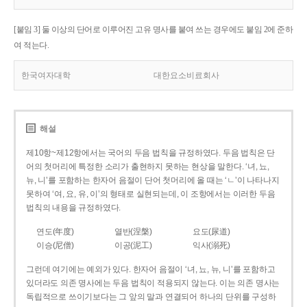
[붙임 3] 둘 이상의 단어로 이루어진 고유 명사를 붙여 쓰는 경우에도 붙임 2에 준하
여 적는다.
한국여자대학
대한요소비료회사
해설
제10항~제12항에서는 국어의 두음 법칙을 규정하였다. 두음 법칙은 단
어의 첫머리에 특정한 소리가 출현하지 못하는 현상을 말한다. ‘녀, 뇨,
뉴, 니’를 포함하는 한자어 음절이 단어 첫머리에 올 때는 ‘ㄴ’이 나타나지
못하여 ‘여, 요, 유, 이’의 형태로 실현되는데, 이 조항에서는 이러한 두음
법칙의 내용을 규정하였다.
연도(年度)
열반(涅槃)
요도(尿道)
이승(尼僧)
이공(泥工)
익사(溺死)
그런데 여기에는 예외가 있다. 한자어 음절이 ‘녀, 뇨, 뉴, 니’를 포함하고
있더라도 의존 명사에는 두음 법칙이 적용되지 않는다. 이는 의존 명사는
독립적으로 쓰이기보다는 그 앞의 말과 연결되어 하나의 단위를 구성하