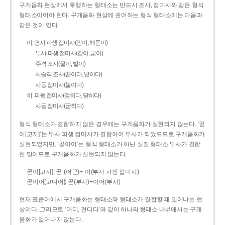
구개음화 현상에서 후행하는 형태소는 반드시 조사, 접미사와 같은 형식
형태소이어야 한다. 구개음화 현상에 관여하는 형식 형태소에는 다음과
같은 것이 있다.
이: 명사 파생 접미사(맏이, 해돋이)
부사 파생 접미사(같이, 굳이)
주격 조사(끝이, 밭이)
서술격 조사(끝이다, 밭이다)
사동 접미사(붙이다)
히: 피동 접미사(걷히다, 닫히다)
사동 접미사(굳히다)
형식 형태소가 결합하지 않은 경우에는 구개음화가 실현되지 않는다. ‘곧
이[고지]’는 부사 파생 접미사가 결합하여 부사가 되었으므로 구개음화가
실현되었지만, ‘곧이어’는 형식 형태소가 아닌 실질 형태소 부사가 결합
한 말이므로 구개음화가 실현되지 않는다.
곧이[고지]: 곧-­(어근)+­-이(부사 파생 접미사)
곧이어[고디어]: 곧(부사)+이어(부사)
현재 표준어에서 구개음화는 형태소와 형태소가 결합할 때 일어나는 현
상이다. 그러므로 ‘마디, 견디다’와 같이 하나의 형태소 내부에서는 구개
음화가 일어나지 않는다.