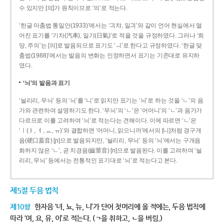
수 있지만 [의]가 원칙이므로 ‘의’로 적는다.
‘한글 마춤법 통일안(1933)’에서는 ‘긔챠, 일긔’와 같이 언어 현실에서 멀
어진 표기를 ‘기차(汽車), 일기(日氣)’로 적을 것을 규정하였다. 그러나 ‘희
망, 주의’는 [의]로 발음되므로 표기도 ‘ㅢ’로 한다고 규정하였다. ‘한글 맞
춤법(1988)’에서는 발음의 변화는 인정하면서 표기는 기존대로 유지하
였다.
‘늬’의 발음과 표기
‘늴리리, 무늬’ 등의 ‘늬’를 ‘니’로 읽지만 표기는 ‘늬’로 하는 것을 ‘ㄴ’의 음
가와 관련하여 설명하기도 한다. ‘무늬’의 ‘ㄴ’은 ‘어머니’의 ‘ㄴ’과 음가가
다르므로 이를 고려하여 ‘늬’로 적는다는 견해이다. 이에 따르면 ‘ㄴ’은
‘ㅣ(ㅑ, ㅕ, ㅛ, ㅠ)’와 결합하면 ‘어머니, 읽으니까’에서의 [니]처럼 경구개
음(硬口蓋音) [ɲ]으로 발음되지만, ‘늴리리, 무늬’ 등의 ‘늬’에서는 구개음
화하지 않은 ‘ㄴ’, 곧 치경음(齒莖音) [n]으로 발음된다. 이를 고려하여 ‘늴
리리, 무늬’ 등에서는 전통적인 표기대로 ‘늬’로 적는다고 본다.
제5절 두음 법칙
제10항
한자음 ‘녀, 뇨, 뉴, 니’가 단어 첫머리에 올 적에는, 두음 법칙에
따라 ‘여, 요, 유, 이’로 적는다. (ㄱ을 취하고, ㄴ을 버림.)