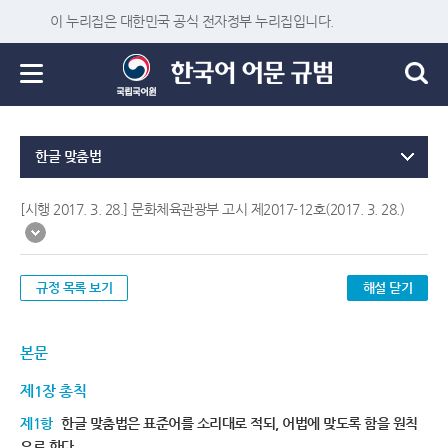
이 누리집은 대한민국 공식 전자정부 누리집입니다.
한글 맞춤법
[시행 2017. 3. 28.] 문화체육관광부 고시 제2017-12호(2017. 3. 28.)
규정 목록 보기
해설 닫기
본문
제1장 총칙
제1항
한글 맞춤법은 표준어를 소리대로 적되, 어법에 맞도록 함을 원칙
으로 한다.