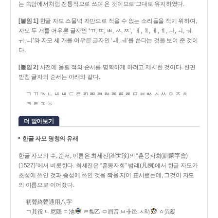
는 속담에서처럼 전통적으로 쓰여 온 것이므로 그대로 유지하였다.
[붙임 1]
한글 자모 스물넉 자만으로 적을 수 없는 소리들을 적기 위하여,
자모 두 개를 어우른 글자인 ‘ㄲ, ㄸ, ㅃ, ㅆ, ㅉ’, ‘ㅐ, ㅒ, ㅔ, ㅖ, ㅘ, ㅚ, ㅝ,
ㅟ, ㅢ’와 자모 세 개를 어우른 글자인 ‘ㅙ, ㅞ’를 쓴다는 것을 보여 준 것이
다.
[붙임 2]
사전에 올릴 적의 순서를 명확하게 하려고 제시한 것이다. 한편
받침 글자의 순서는 아래와 같다.
ㄱ ㄲ ㄳ ㄴ ㄵ ㄶ ㄷ ㄹ ㄺ ㄻ ㄼ ㄽ ㄾ ㄿ ㅀ ㅁ ㅂ ㅄ ㅅ ㅆ ㅇ ㅈ ㅊ
ㅋ ㅌ ㅍ ㅎ
더 알아보기
한글 자모 명칭의 유래
한글 자모의 수, 순서, 이름은 최세진(崔世珍)의 “훈몽자회(訓蒙字會)
(1527)”에서 비롯한다. 최세진은 “훈몽자회” 범례(凡例)에서 한글 자모가
초성에 쓰인 것과 종성에 쓰인 것을 짝을 지어 표시했는데, 그것이 자모
의 이름으로 이어졌다.
初聲終聲通用八字
ㄱ其役 ㄴ尼隱 ㄷ池
ㄹ梨乙 ㅁ眉音 ㅂ非邑 ㅅ時
ㆁ異凝