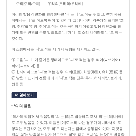
주의[주의/주이]
우리의[우리의/우리에]
이러한 발음의 변화를 반영한다면 ‘ㅢ’는 ‘ㅣ’로 적을 수 있고, 특히 자음
뒤에서는 ‘ㅣ’로 적도록 해야 할 것이다. 그러나 이미 익숙해진 표기인 ‘희
망, 주의’를 ‘히망, 주이’로 적는 것은 공감하기 어렵고 발음의 변화를 표
기에 모두 반영할 수도 없으므로 ‘ㅢ’가 ‘ㅣ’로 소리 나더라도 ‘ㅢ’로 적는
것이다.
이 조항에서는 ‘ㅢ’로 적는 세 가지 유형을 제시하고 있다.
① 모음 ‘ㅡ, ㅣ’가 줄어든 형태이므로 ‘ㅢ’로 적는 경우: 씌어(←쓰이어),
틔어(←트이어) 등
② 한자어이므로 ‘ㅢ’로 적는 경우: 의의(意義), 희망(希望), 유희(遊戱) 등
③ 발음과 표기의 전통에 따라 ‘ㅢ’로 적는 경우: 무늬, 하늬바람, 늴리리,
닁큼 등
더 알아보기
‘의’의 발음
‘의사의 책임’에서 첫음절의 ‘의’는 [의]로 발음하고 조사 ‘의’는 [의]나 [에]
로 모두 발음할 수 있다. 이들은 [이]로 소리 나는 경우가 아니라서 이 조
항과는 무관하지만, 모두 ‘의’로 적는다는 점에서 공통점이 있다. 즉 첫음
절의 ‘의’는 발음의 변화가 없으므로 ‘의’로 적고, 조사 ‘의’는 [에]로 발음할