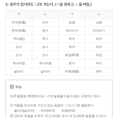
는 경우가 있더라도 ‘ㅢ’로 적는다. (ㄱ을 취하고, ㄴ을 버림.)
ㄱ
ㄴ
ㄱ
ㄴ
의의(意義)
의이
닁큼
닝큼
본의(本義)
본이
띄어쓰기
띠어쓰기
무늬[紋]
무니
씌어
씨어
보늬
보니
틔어
티어
오늬
오니
희망(希望)
히망
하늬바람
하니바람
희다
히다
늴리리
닐리리
유희(遊戱)
유히
해설
표준 발음법 제5항에서는 ‘ㅢ’의 발음을 다음과 같이 규정하고 있다.
① 자음을 첫소리로 가지고 있는 음절의 ‘ㅢ’는 [ㅣ]로 발음한다.
늴리리[닐리리]
씌어[씨어]
유희[유히]
② 단어의 첫음절 이외의 ‘의’는 [이]로, 조사 ‘의’는 [에]로 발음할 수 있다.