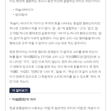
이는 체언에 결합하는 조사나 용언 어간에 결합하는 어미도 마찬가지다.
하늘이/바다가
잡아/접어
‘하늘이, 바다가’의 ‘이/가’는 주격의 뜻을 나타내는 동일한 형태소이지만
하나로 고정해서 적을 수가 없다. ‘잡-, 접-’에 결합하는 ‘-고’는 ‘잡고, 접
고’처럼 하나의 형태로만 실현되지만 ‘-아/-어’는 하나의 형태소인데도 ‘잡
아, 접어’와 같이 다르게 실현된다. 이는 달리 소리 나는 형태들을 하나의
형태소로 모두 적을 수 없어서 소리 나는 대로 적는 경우이다.
한편 한자어는 이러한 원리와 관계없이 각 글자의 소리를 밝혀 적는다.
예를 들어 ‘국어(國語)’는 [구거]로 소리 나고 ‘국민(國民)’은 [궁민]으로 소
리 나지만 ‘구거’, ‘궁민’으로 적지 않는다. 한자 하나하나는 소리와 의미
가 정해져 있으므로 그것을 밝혀 적는 것이 독서에 효율적이다. 즉 한자
‘국(國)’, ‘어(語)’, ‘민(民)’은 ‘나라 국’, ‘말씀 어’, ‘백성 민’과 같이 소리와 의
미가 정해져 있으므로 그 독립적인 소리와 의미를 알 수 있도록 ‘국어, 국
민’으로 적는다.
더 알아보기
‘어법(語法)’의 의미
한글 맞춤법에서 사용되는 ‘어법’과 일반적인 의미의 ‘어법’은 개념이 다