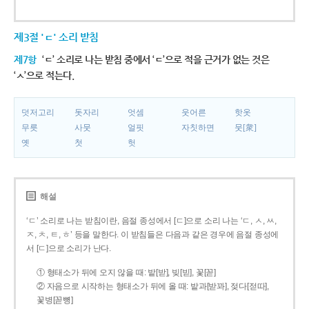
제3절 'ㄷ' 소리 받침
제7항
‘ㄷ’ 소리로 나는 받침 중에서 ‘ㄷ’으로 적을 근거가 없는 것은
‘ㅅ’으로 적는다.
덧저고리
돗자리
엇셈
웃어른
핫옷
무릇
사뭇
얼핏
자칫하면
뭇[衆]
옛
첫
헛
해설
‘ㄷ’ 소리로 나는 받침이란, 음절 종성에서 [ㄷ]으로 소리 나는 ‘ㄷ, ㅅ, ㅆ,
ㅈ, ㅊ, ㅌ, ㅎ’ 등을 말한다. 이 받침들은 다음과 같은 경우에 음절 종성에
서 [ㄷ]으로 소리가 난다.
① 형태소가 뒤에 오지 않을 때: 밭[받], 빚[빋], 꽃[꼳]
② 자음으로 시작하는 형태소가 뒤에 올 때: 밭과[받꽈], 젖다[젇따],
꽃병[꼳뼝]