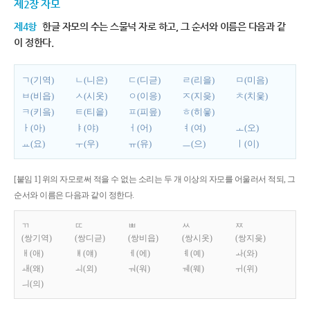
제2장 자모
제4항
한글 자모의 수는 스물넉 자로 하고, 그 순서와 이름은 다음과 같
이 정한다.
ㄱ(기역)
ㄴ(니은)
ㄷ(디귿)
ㄹ(리을)
ㅁ(미음)
ㅂ(비읍)
ㅅ(시옷)
ㅇ(이응)
ㅈ(지읒)
ㅊ(치읓)
ㅋ(키읔)
ㅌ(티읕)
ㅍ(피읖)
ㅎ(히읗)
ㅏ(아)
ㅑ(야)
ㅓ(어)
ㅕ(여)
ㅗ(오)
ㅛ(요)
ㅜ(우)
ㅠ(유)
ㅡ(으)
ㅣ(이)
[붙임 1] 위의 자모로써 적을 수 없는 소리는 두 개 이상의 자모를 어울러서 적되, 그
순서와 이름은 다음과 같이 정한다.
ㄲ
ㄸ
ㅃ
ㅆ
ㅉ
(쌍기역)
(쌍디귿)
(쌍비읍)
(쌍시옷)
(쌍지읒)
ㅐ(애)
ㅒ(얘)
ㅔ(에)
ㅖ(예)
ㅘ(와)
ㅙ(왜)
ㅚ(외)
ㅝ(워)
ㅞ(웨)
ㅟ(위)
ㅢ(의)