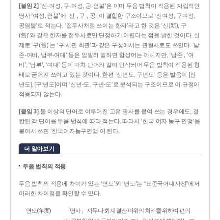
[붙임 2]
‘신-여성, 구-여성, 공-염불’은 이미 두음 법칙이 적용된 자립적인
명사 ‘여성, 염불’에 ‘신-, 구-, 공-’이 결합한 구조이므로 ‘신여성, 구여성,
공염불’로 적는다. ‘접두사처럼 쓰이는 한자’라고 한 것은 ‘신(新), 구
(舊)’와 같은 한자를 접두사로만 단정하기 어렵다는 점을 밝힌 것이다. 실
제로 ‘구(舊)’는 ‘구 시민 회관’과 같은 구성에서는 관형사로도 쓰인다. ‘남
존­-여비, 남부-­여대’ 등은 엄밀히 말하면 합성어는 아니지만, ‘남존’, ‘여
비’, ‘남부’, ‘여대’ 등이 마치 단어와 같이 인식되어 두음 법칙이 적용된 형
태로 굳어져 쓰이고 있는 것이다. 한편 ‘신년도, 구년도’ 등은 발음이 [신
년도], [구ː년도]이며 ‘신년­-도, 구년-­도’로 분석되는 구조이므로 이 규정이
적용되지 않는다.
[붙임 3]
둘 이상의 단어로 이루어진 고유 명사를 붙여 쓰는 경우에도, 결
합된 각 단어를 두음 법칙에 따라 적는다. 따라서 ‘한국 여자 농구 연맹’을
붙여서 쓰면 ‘한국여자농구연맹’이 된다.
더 알아보기
두음 법칙의 적용
두음 법칙의 적용에 차이가 있는 ‘연도’와 ‘년도’는 “표준국어대사전”에서
이러한 차이점을 확인할 수 있다.
연도(年度)
「명사」 사무나 회계 결산 따위의 처리를 위하여 편의