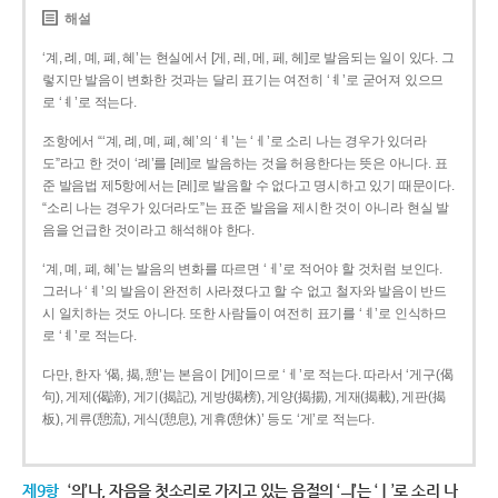
해설
‘계, 례, 몌, 폐, 혜’는 현실에서 [게, 레, 메, 페, 헤]로 발음되는 일이 있다. 그
렇지만 발음이 변화한 것과는 달리 표기는 여전히 ‘ㅖ’로 굳어져 있으므
로 ‘ㅖ’로 적는다.
조항에서 “‘계, 례, 몌, 폐, 혜’의 ‘ㅖ’는 ‘ㅔ’로 소리 나는 경우가 있더라
도”라고 한 것이 ‘례’를 [레]로 발음하는 것을 허용한다는 뜻은 아니다. 표
준 발음법 제5항에서는 [레]로 발음할 수 없다고 명시하고 있기 때문이다.
“소리 나는 경우가 있더라도”는 표준 발음을 제시한 것이 아니라 현실 발
음을 언급한 것이라고 해석해야 한다.
‘계, 몌, 폐, 혜’는 발음의 변화를 따르면 ‘ㅔ’로 적어야 할 것처럼 보인다.
그러나 ‘ㅖ’의 발음이 완전히 사라졌다고 할 수 없고 철자와 발음이 반드
시 일치하는 것도 아니다. 또한 사람들이 여전히 표기를 ‘ㅖ’로 인식하므
로 ‘ㅖ’로 적는다.
다만, 한자 ‘偈, 揭, 憩’는 본음이 [게]이므로 ‘ㅔ’로 적는다. 따라서 ‘게구(偈
句), 게제(偈諦), 게기(揭記), 게방(揭榜), 게양(揭揚), 게재(揭載), 게판(揭
板), 게류(憩流), 게식(憩息), 게휴(憩休)’ 등도 ‘게’로 적는다.
제9항
‘의’나, 자음을 첫소리로 가지고 있는 음절의 ‘ㅢ’는 ‘ㅣ’로 소리 나