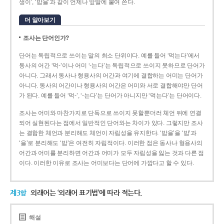
생이’, ‘밥을’과 같이 언제나 앞말에 붙여 쓴다.
더 알아보기
조사는 단어인가?
단어는 독립적으로 쓰이는 말의 최소 단위이다. 예를 들어 ‘먹는다’에서
동사의 어간 ‘먹-­’이나 어미 ‘­-는다’는 독립적으로 쓰이지 못하므로 단어가
아니다. 그래서 동사나 형용사의 어간과 여기에 결합하는 어미는 단어가
아니다. 동사의 어간이나 형용사의 어간은 어미와 서로 결합해야만 단어
가 된다. 예를 들어 ‘먹-’, ‘-는다’는 단어가 아니지만 ‘먹는다’는 단어이다.
조사는 어미와 마찬가지로 단독으로 쓰이지 못할뿐더러 체언 뒤에 연결
되어 실현된다는 점에서 일반적인 단어와는 차이가 있다. 그렇지만 조사
는 결합한 체언과 분리해도 체언이 자립성을 유지한다. ‘밥을’을 ‘밥’과
‘을’로 분리해도 ‘밥’은 여전히 자립적이다. 이러한 점은 동사나 형용사의
어간과 어미를 분리하면 어간과 어미가 모두 자립성을 잃는 것과 다른 점
이다. 이러한 이유로 조사는 어미보다는 단어에 가깝다고 할 수 있다.
제3항
외래어는 ‘외래어 표기법’에 따라 적는다.
해설