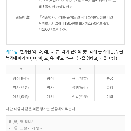
상 구분한 일 년 동안의 기간. 또는 앞의 말에 해당하는 그
해. ¶ 졸업 연도/제작 연도.
년도(年度)
「의존명사」((해를 뜻하는 말 뒤에 쓰여)) 일정한 기간
단위로서의 그해. ¶ 1985년도 출생자/1970년도 졸업
식/1990년도 예산안.
제11항
한자음 ‘랴, 려, 례, 료, 류, 리’가 단어의 첫머리에 올 적에는, 두음
법칙에 따라 ‘야, 여, 예, 요, 유, 이’로 적는다.(ㄱ을 취하고, ㄴ을 버림.)
ㄱ
ㄴ
ㄱ
ㄴ
양심(良心)
량심
용궁(龍宮)
룡궁
역사(歷史)
력사
유행(流行)
류행
예의(禮儀)
례의
이발(理髮)
리발
다만, 다음과 같은 의존 명사는 본음대로 적는다.
리(里): 몇 리냐?
리(理): 그럴 리가 없다.