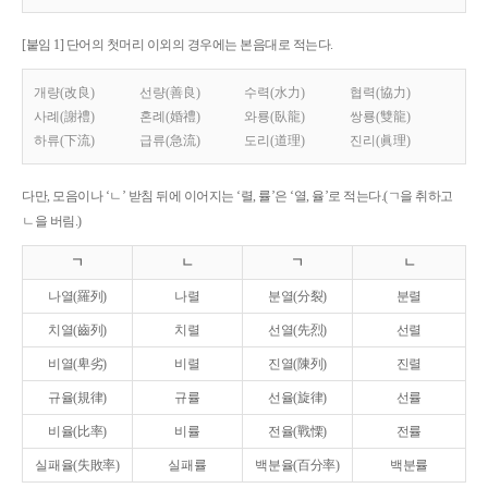
[붙임 1] 단어의 첫머리 이외의 경우에는 본음대로 적는다.
개량(改良)
선량(善良)
수력(水力)
협력(協力)
사례(謝禮)
혼례(婚禮)
와룡(臥龍)
쌍룡(雙龍)
하류(下流)
급류(急流)
도리(道理)
진리(眞理)
다만, 모음이나 ‘ㄴ’ 받침 뒤에 이어지는 ‘렬, 률’은 ‘열, 율’로 적는다.(ㄱ을 취하고
ㄴ을 버림.)
ㄱ
ㄴ
ㄱ
ㄴ
나열(羅列)
나렬
분열(分裂)
분렬
치열(齒列)
치렬
선열(先烈)
선렬
비열(卑劣)
비렬
진열(陳列)
진렬
규율(規律)
규률
선율(旋律)
선률
비율(比率)
비률
전율(戰慄)
전률
실패율(失敗率)
실패률
백분율(百分率)
백분률