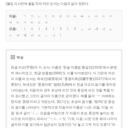
[붙임 2] 사전에 올릴 적의 자모 순서는 다음과 같이 정한다.
자음:
ㄱ
ㄲ
ㄴ
ㄷ
ㄸ
ㄹ
ㅁ
ㅂ
ㅃ
ㅅ
ㅆ
ㅇ
ㅈ
ㅉ
ㅊ
ㅋ
ㅌ
ㅍ
ㅎ
모음:
ㅏ
ㅐ
ㅑ
ㅒ
ㅓ
ㅔ
ㅕ
ㅖ
ㅗ
ㅘ
ㅙ
ㅚ
ㅛ
ㅜ
ㅝ
ㅞ
ㅟ
ㅠ
ㅡ
ㅢ
ㅣ
해설
한글 자모(字母)의 수, 순서, 이름은 ‘한글 마춤법 통일안(1933)’에서 분명
히 제시되었고, ‘한글 맞춤법(1988)’도 이를 이어받았다. 이 가운데 자모
의 이름과 순서는 최세진(崔世珍)의 “훈몽자회(訓蒙字會)(1527)”에서 비
롯한다. 최세진은 “훈몽자회” 범례(凡例)에서 한글 자모의 음가를 한자로
나타냈는데, 자음자의 경우 초성에 쓰인 것과 종성에 쓰인 것을 짝을 지
어 표시했고 그것이 글자의 이름으로 굳어졌다. 예를 들어 ‘ㄱ’ 아래에는
한자로 ‘其役’이라고 적었는데, ‘其(기)’는 초성의 음가를, ‘役(역)’은 종성
의 음가를 나타낸다. 기본적으로 자음자의 이름은 ‘니은, 리을, 미음, 비
읍’ 등과 같이 ‘ㅣㅡ’ 모음을 바탕으로 각 자음이 초성, 종성에 놓이는 방
식으로 지어졌다. 따라서 ‘ㄱ, ㄷ, ㅅ’도 ‘기윽, 디읃, 시읏’으로 해야 나머지
글자와 이름 표기에서 일관성이 있겠지만 “낫 놓고 기역 자도 모른다.”라