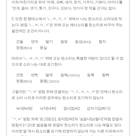
이와 마찬가지로 위의 ‘어깨, 오빠, 새끼, 토끼, 가꾸다, 기쁘다, 아끼다’를
‘엇개, 옵바, 샛기, 톳기, 갓구다, 깃브다, 앗기다’로 적을 근거는 없다.
2. 또한 한 형태소에서 ‘ㄴ, ㄹ, ㅁ, ㅇ’ 뒤에서 나는 된소리도 소리대로 적
는다. 받침 ‘ㄴ, ㄹ, ㅁ, ㅇ’은 뒤에 오는 예사소리를 된소리로 바꾸어 주는
필연적인 조건이 아니다.
건들
번개
딸기
절벙
듬성
함지
(하다)
껑둥
뭉실
(하다)
따라서 ‘ㄴ, ㄹ, ㅁ, ㅇ’ 뒤에 오는 된소리는 특별한 까닭이 있다고 할 수 없
으므로 소리 나는 대로 표기한다.
건뜻
번쩍
딸꾹
절뚝
듬뿍
함빡
(거리다)
껑뚱
뭉뚱
(하다)
(그리다)
그렇지만 ‘ㄱ, ㅂ’ 받침 뒤에 연결되는 ‘ㄱ, ㄷ, ㅂ, ㅅ, ㅈ’은 언제나 된소리
로 소리 나므로 이러한 경우에는 된소리로 표기하지 않는다.
늑대[늑때]
낙지[낙찌]
접시[접씨]
갑자기[갑짜기]
‘ㄱ, ㅂ’ 받침 외에 ‘믿고[믿꼬], 잊지[읻찌]’와 ‘낯설다[낟썰다]’처럼 앞말의
받침이 [ㄷ]으로 발음될 때 뒷말의 첫소리가 된소리로 나는 예들도 있다.
이러한 말 역시 된소리를 표기에 반영하지 않는데 이는 다른 이유에서이