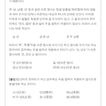
기 때문이다.
즉 ‘냥, 냥쭝, 년’ 등과 같은 의존 명사는 한글 맞춤법 제42항에 따라 앞말
과 띄어 쓰지만 언제나 의존하는 대상과 하나의 단위로 쓰인다. 이러한
이유로 이 말들은 독립된 단어로 잘 인식되지 않고, 그 결과 단어의 첫머
리에도 ‘연도, 열반’ 등과 달리 두음 법칙이 적용되지 않는다. 따라서 소리
나는 대로 적는다.
십 년
금 한 냥
은 두 냥쭝
따라서 ‘年’, ‘年度’처럼 의존 명사로 쓰이기도 하고 명사로 쓰이기도 하는
한자어의 경우에는 두음 법칙의 적용에서 차이가 난다. ‘년, 년도’가 의존
명사라면 ‘연, 연도’는 명사이다.
연 강수량(명사)
일 년(의존 명사)
생산 연도(명사)
2018 년도(의존 명사)
[붙임 1]
단어의 첫머리가 아닌 경우에는 두음 법칙이 적용되지 않으므로
본음대로 적는 것이다.
소녀(少女)
만년(晩年)
배뇨(排尿)
비구니(比丘尼)
운니(雲泥)
탐닉(耽溺)