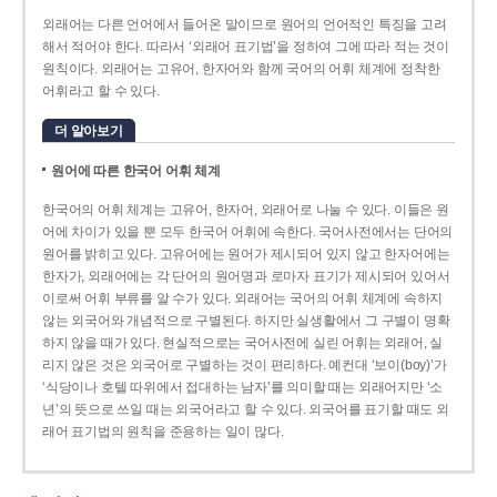
외래어는 다른 언어에서 들어온 말이므로 원어의 언어적인 특징을 고려
해서 적어야 한다. 따라서 ‘외래어 표기법’을 정하여 그에 따라 적는 것이
원칙이다. 외래어는 고유어, 한자어와 함께 국어의 어휘 체계에 정착한
어휘라고 할 수 있다.
더 알아보기
원어에 따른 한국어 어휘 체계
한국어의 어휘 체계는 고유어, 한자어, 외래어로 나눌 수 있다. 이들은 원
어에 차이가 있을 뿐 모두 한국어 어휘에 속한다. 국어사전에서는 단어의
원어를 밝히고 있다. 고유어에는 원어가 제시되어 있지 않고 한자어에는
한자가, 외래어에는 각 단어의 원어명과 로마자 표기가 제시되어 있어서
이로써 어휘 부류를 알 수가 있다. 외래어는 국어의 어휘 체계에 속하지
않는 외국어와 개념적으로 구별된다. 하지만 실생활에서 그 구별이 명확
하지 않을 때가 있다. 현실적으로는 국어사전에 실린 어휘는 외래어, 실
리지 않은 것은 외국어로 구별하는 것이 편리하다. 예컨대 ‘보이(boy)’가
‘식당이나 호텔 따위에서 접대하는 남자’를 의미할 때는 외래어지만 ‘소
년’의 뜻으로 쓰일 때는 외국어라고 할 수 있다. 외국어를 표기할 때도 외
래어 표기법의 원칙을 준용하는 일이 많다.