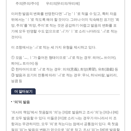
주의[주의/주이]
우리의[우리의/우리에]
이러한 발음의 변화를 반영한다면 ‘ㅢ’는 ‘ㅣ’로 적을 수 있고, 특히 자음
뒤에서는 ‘ㅣ’로 적도록 해야 할 것이다. 그러나 이미 익숙해진 표기인 ‘희
망, 주의’를 ‘히망, 주이’로 적는 것은 공감하기 어렵고 발음의 변화를 표
기에 모두 반영할 수도 없으므로 ‘ㅢ’가 ‘ㅣ’로 소리 나더라도 ‘ㅢ’로 적는
것이다.
이 조항에서는 ‘ㅢ’로 적는 세 가지 유형을 제시하고 있다.
① 모음 ‘ㅡ, ㅣ’가 줄어든 형태이므로 ‘ㅢ’로 적는 경우: 씌어(←쓰이어),
틔어(←트이어) 등
② 한자어이므로 ‘ㅢ’로 적는 경우: 의의(意義), 희망(希望), 유희(遊戱) 등
③ 발음과 표기의 전통에 따라 ‘ㅢ’로 적는 경우: 무늬, 하늬바람, 늴리리,
닁큼 등
더 알아보기
‘의’의 발음
‘의사의 책임’에서 첫음절의 ‘의’는 [의]로 발음하고 조사 ‘의’는 [의]나 [에]
로 모두 발음할 수 있다. 이들은 [이]로 소리 나는 경우가 아니라서 이 조
항과는 무관하지만, 모두 ‘의’로 적는다는 점에서 공통점이 있다. 즉 첫음
절의 ‘의’는 발음의 변화가 없으므로 ‘의’로 적고, 조사 ‘의’는 [에]로 발음할