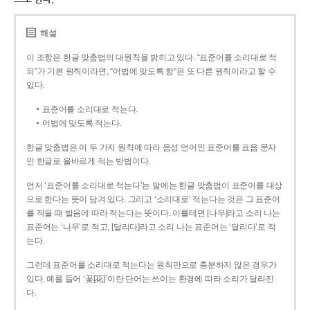
해설
이 조항은 한글 맞춤법의 대원칙을 밝히고 있다. “표준어를 소리대로 적
되”가 기본 원칙이라면, “어법에 맞도록 함”은 또 다른 원칙이라고 할 수
있다.
표준어를 소리대로 적는다.
어법에 맞도록 적는다.
한글 맞춤법은 이 두 가지 원칙에 따라 음성 언어인 표준어를 표음 문자
인 한글로 올바르게 적는 방법이다.
먼저 ‘표준어를 소리대로 적는다’는 말에는 한글 맞춤법이 표준어를 대상
으로 한다는 뜻이 담겨 있다. 그리고 ‘소리대로’ 적는다는 것은 그 표준어
를 적을 때 발음에 따라 적는다는 뜻이다. 이를테면 [나무]라고 소리 나는
표준어는 ‘나무’로 적고, [달리다]라고 소리 나는 표준어는 ‘달리다’로 적
는다.
그런데 표준어를 소리대로 적는다는 원칙만으로 충분하지 않은 경우가
있다. 예를 들어 ‘꽃[花]’이란 단어는 쓰이는 환경에 따라 소리가 달라진
다.