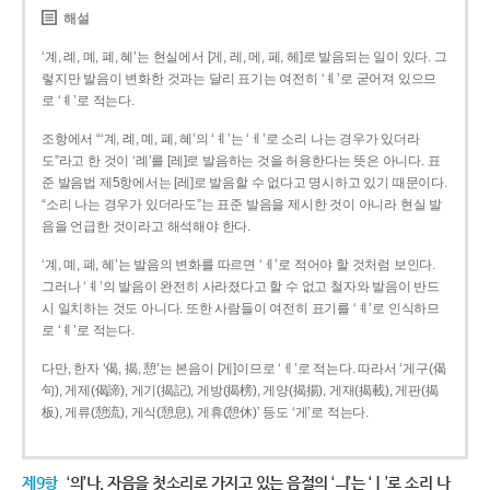
해설
‘계, 례, 몌, 폐, 혜’는 현실에서 [게, 레, 메, 페, 헤]로 발음되는 일이 있다. 그
렇지만 발음이 변화한 것과는 달리 표기는 여전히 ‘ㅖ’로 굳어져 있으므
로 ‘ㅖ’로 적는다.
조항에서 “‘계, 례, 몌, 폐, 혜’의 ‘ㅖ’는 ‘ㅔ’로 소리 나는 경우가 있더라
도”라고 한 것이 ‘례’를 [레]로 발음하는 것을 허용한다는 뜻은 아니다. 표
준 발음법 제5항에서는 [레]로 발음할 수 없다고 명시하고 있기 때문이다.
“소리 나는 경우가 있더라도”는 표준 발음을 제시한 것이 아니라 현실 발
음을 언급한 것이라고 해석해야 한다.
‘계, 몌, 폐, 혜’는 발음의 변화를 따르면 ‘ㅔ’로 적어야 할 것처럼 보인다.
그러나 ‘ㅖ’의 발음이 완전히 사라졌다고 할 수 없고 철자와 발음이 반드
시 일치하는 것도 아니다. 또한 사람들이 여전히 표기를 ‘ㅖ’로 인식하므
로 ‘ㅖ’로 적는다.
다만, 한자 ‘偈, 揭, 憩’는 본음이 [게]이므로 ‘ㅔ’로 적는다. 따라서 ‘게구(偈
句), 게제(偈諦), 게기(揭記), 게방(揭榜), 게양(揭揚), 게재(揭載), 게판(揭
板), 게류(憩流), 게식(憩息), 게휴(憩休)’ 등도 ‘게’로 적는다.
제9항
‘의’나, 자음을 첫소리로 가지고 있는 음절의 ‘ㅢ’는 ‘ㅣ’로 소리 나