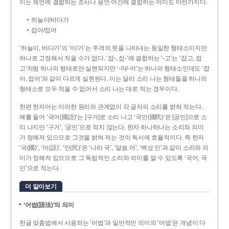
이는 체언에 결합하는 조사나 용언 어간에 결합하는 어미도 마찬가지다.
하늘이/바다가
잡아/접어
‘하늘이, 바다가’의 ‘이/가’는 주격의 뜻을 나타내는 동일한 형태소이지만
하나로 고정해서 적을 수가 없다. ‘잡-, 접-’에 결합하는 ‘-고’는 ‘잡고, 접
고’처럼 하나의 형태로만 실현되지만 ‘-아/-어’는 하나의 형태소인데도 ‘잡
아, 접어’와 같이 다르게 실현된다. 이는 달리 소리 나는 형태들을 하나의
형태소로 모두 적을 수 없어서 소리 나는 대로 적는 경우이다.
한편 한자어는 이러한 원리와 관계없이 각 글자의 소리를 밝혀 적는다.
예를 들어 ‘국어(國語)’는 [구거]로 소리 나고 ‘국민(國民)’은 [궁민]으로 소
리 나지만 ‘구거’, ‘궁민’으로 적지 않는다. 한자 하나하나는 소리와 의미
가 정해져 있으므로 그것을 밝혀 적는 것이 독서에 효율적이다. 즉 한자
‘국(國)’, ‘어(語)’, ‘민(民)’은 ‘나라 국’, ‘말씀 어’, ‘백성 민’과 같이 소리와 의
미가 정해져 있으므로 그 독립적인 소리와 의미를 알 수 있도록 ‘국어, 국
민’으로 적는다.
더 알아보기
‘어법(語法)’의 의미
한글 맞춤법에서 사용되는 ‘어법’과 일반적인 의미의 ‘어법’은 개념이 다