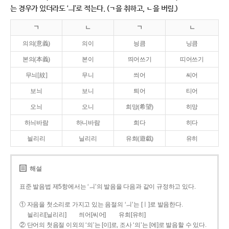
는 경우가 있더라도 ‘ㅢ’로 적는다. (ㄱ을 취하고, ㄴ을 버림.)
ㄱ
ㄴ
ㄱ
ㄴ
의의(意義)
의이
닁큼
닝큼
본의(本義)
본이
띄어쓰기
띠어쓰기
무늬[紋]
무니
씌어
씨어
보늬
보니
틔어
티어
오늬
오니
희망(希望)
히망
하늬바람
하니바람
희다
히다
늴리리
닐리리
유희(遊戱)
유히
해설
표준 발음법 제5항에서는 ‘ㅢ’의 발음을 다음과 같이 규정하고 있다.
① 자음을 첫소리로 가지고 있는 음절의 ‘ㅢ’는 [ㅣ]로 발음한다.
늴리리[닐리리]
씌어[씨어]
유희[유히]
② 단어의 첫음절 이외의 ‘의’는 [이]로, 조사 ‘의’는 [에]로 발음할 수 있다.