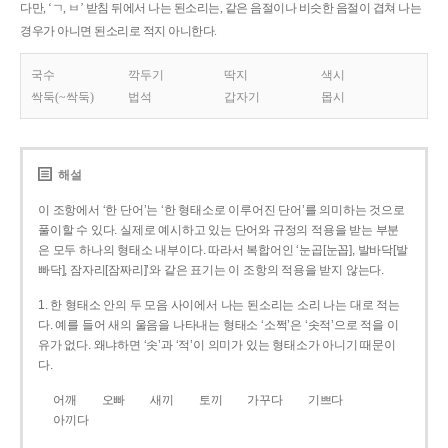
다만, ‘ㄱ, ㅂ’ 받침 뒤에서 나는 된소리는, 같은 음절이나 비슷한 음절이 겹쳐 나는
경우가 아니면 된소리로 적지 아니한다.
국수
깍두기
딱지
색시
싹둑(~싹둑)
법석
갑자기
몹시
해설
이 조항에서 ‘한 단어’는 ‘한 형태소로 이루어진 단어’를 의미하는 것으로
풀이할 수 있다. 실제로 예시하고 있는 단어와 규정의 적용을 받는 부분
은 모두 하나의 형태소 내부이다. 따라서 복합어인 ‘눈곱[눈꼽], 발바닥[발
빠닥], 잠자리[잠짜리]’와 같은 표기는 이 조항의 적용을 받지 않는다.
1. 한 형태소 안의 두 모음 사이에서 나는 된소리는 소리 나는 대로 적는
다. 예를 들어 새의 울음을 나타내는 형태소 ‘소쩍’은 ‘솟적’으로 적을 이
유가 없다. 왜냐하면 ‘솟’과 ‘적’이 의미가 있는 형태소가 아니기 때문이
다.
어깨
오빠
새끼
토끼
가꾸다
기쁘다
아끼다