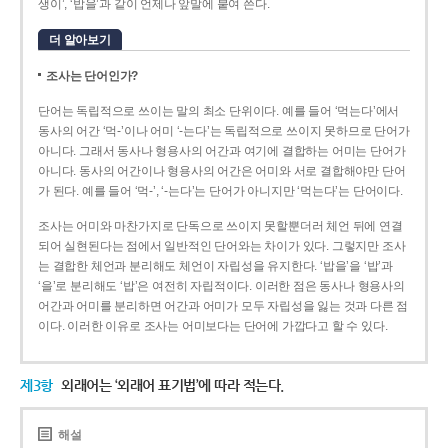
생이’, ‘밥을’과 같이 언제나 앞말에 붙여 쓴다.
더 알아보기
조사는 단어인가?
단어는 독립적으로 쓰이는 말의 최소 단위이다. 예를 들어 ‘먹는다’에서
동사의 어간 ‘먹-­’이나 어미 ‘­-는다’는 독립적으로 쓰이지 못하므로 단어가
아니다. 그래서 동사나 형용사의 어간과 여기에 결합하는 어미는 단어가
아니다. 동사의 어간이나 형용사의 어간은 어미와 서로 결합해야만 단어
가 된다. 예를 들어 ‘먹-’, ‘-는다’는 단어가 아니지만 ‘먹는다’는 단어이다.
조사는 어미와 마찬가지로 단독으로 쓰이지 못할뿐더러 체언 뒤에 연결
되어 실현된다는 점에서 일반적인 단어와는 차이가 있다. 그렇지만 조사
는 결합한 체언과 분리해도 체언이 자립성을 유지한다. ‘밥을’을 ‘밥’과
‘을’로 분리해도 ‘밥’은 여전히 자립적이다. 이러한 점은 동사나 형용사의
어간과 어미를 분리하면 어간과 어미가 모두 자립성을 잃는 것과 다른 점
이다. 이러한 이유로 조사는 어미보다는 단어에 가깝다고 할 수 있다.
제3항
외래어는 ‘외래어 표기법’에 따라 적는다.
해설