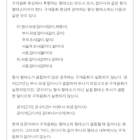
구개음화 현상에서 후행하는 형태소는 반드시 조사, 접미사와 같은 형식
형태소이어야 한다. 구개음화 현상에 관여하는 형식 형태소에는 다음과
같은 것이 있다.
이: 명사 파생 접미사(맏이, 해돋이)
부사 파생 접미사(같이, 굳이)
주격 조사(끝이, 밭이)
서술격 조사(끝이다, 밭이다)
사동 접미사(붙이다)
히: 피동 접미사(걷히다, 닫히다)
사동 접미사(굳히다)
형식 형태소가 결합하지 않은 경우에는 구개음화가 실현되지 않는다. ‘곧
이[고지]’는 부사 파생 접미사가 결합하여 부사가 되었으므로 구개음화가
실현되었지만, ‘곧이어’는 형식 형태소가 아닌 실질 형태소 부사가 결합
한 말이므로 구개음화가 실현되지 않는다.
곧이[고지]: 곧-­(어근)+­-이(부사 파생 접미사)
곧이어[고디어]: 곧(부사)+이어(부사)
현재 표준어에서 구개음화는 형태소와 형태소가 결합할 때 일어나는 현
상이다. 그러므로 ‘마디, 견디다’와 같이 하나의 형태소 내부에서는 구개
음화가 일어나지 않는다.