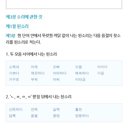
제3장 소리에 관한 것
제1절 된소리
제5항
한 단어 안에서 뚜렷한 까닭 없이 나는 된소리는 다음 음절의 첫소
리를 된소리로 적는다.
1. 두 모음 사이에서 나는 된소리
소쩍새
어깨
오빠
으뜸
아끼다
기쁘다
깨끗하다
어떠하다
해쓱하다
가끔
거꾸로
부썩
어찌
이따금
2. ‘ㄴ, ㄹ, ㅁ, ㅇ’ 받침 뒤에서 나는 된소리
산뜻하다
잔뜩
살짝
훨씬
담뿍
움찔
몽땅
엉뚱하다