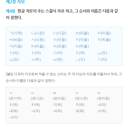
제2장 자모
제4항
한글 자모의 수는 스물넉 자로 하고, 그 순서와 이름은 다음과 같
이 정한다.
ㄱ(기역)
ㄴ(니은)
ㄷ(디귿)
ㄹ(리을)
ㅁ(미음)
ㅂ(비읍)
ㅅ(시옷)
ㅇ(이응)
ㅈ(지읒)
ㅊ(치읓)
ㅋ(키읔)
ㅌ(티읕)
ㅍ(피읖)
ㅎ(히읗)
ㅏ(아)
ㅑ(야)
ㅓ(어)
ㅕ(여)
ㅗ(오)
ㅛ(요)
ㅜ(우)
ㅠ(유)
ㅡ(으)
ㅣ(이)
[붙임 1] 위의 자모로써 적을 수 없는 소리는 두 개 이상의 자모를 어울러서 적되, 그
순서와 이름은 다음과 같이 정한다.
ㄲ
ㄸ
ㅃ
ㅆ
ㅉ
(쌍기역)
(쌍디귿)
(쌍비읍)
(쌍시옷)
(쌍지읒)
ㅐ(애)
ㅒ(얘)
ㅔ(에)
ㅖ(예)
ㅘ(와)
ㅙ(왜)
ㅚ(외)
ㅝ(워)
ㅞ(웨)
ㅟ(위)
ㅢ(의)