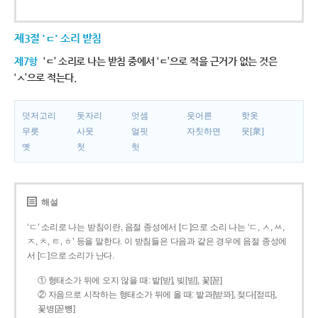
제3절 'ㄷ' 소리 받침
제7항
‘ㄷ’ 소리로 나는 받침 중에서 ‘ㄷ’으로 적을 근거가 없는 것은
‘ㅅ’으로 적는다.
덧저고리
돗자리
엇셈
웃어른
핫옷
무릇
사뭇
얼핏
자칫하면
뭇[衆]
옛
첫
헛
해설
‘ㄷ’ 소리로 나는 받침이란, 음절 종성에서 [ㄷ]으로 소리 나는 ‘ㄷ, ㅅ, ㅆ,
ㅈ, ㅊ, ㅌ, ㅎ’ 등을 말한다. 이 받침들은 다음과 같은 경우에 음절 종성에
서 [ㄷ]으로 소리가 난다.
① 형태소가 뒤에 오지 않을 때: 밭[받], 빚[빋], 꽃[꼳]
② 자음으로 시작하는 형태소가 뒤에 올 때: 밭과[받꽈], 젖다[젇따],
꽃병[꼳뼝]