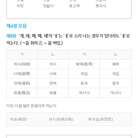
자칫
짓밟다
풋고추
햇곡식
제4절 모음
제8항
‘계, 례, 몌, 폐, 혜’의 ‘ㅖ’는 ‘ㅔ’로 소리 나는 경우가 있더라도 ‘ㅖ’로
적는다. (ㄱ을 취하고, ㄴ을 버림.)
ㄱ
ㄴ
ㄱ
ㄴ
계수(桂樹)
게수
혜택(惠澤)
헤택
사례(謝禮)
사레
계집
게집
연몌(連袂)
연메
핑계
핑게
폐품(廢品)
페품
계시다
게시다
다만, 다음 말은 본음대로 적는다.
게송(偈頌)
게시판(揭示板)
휴게실(休憩室)