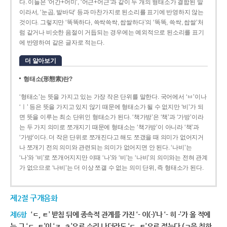
다. 이들은 ‘어간+어미’, ‘어근+어근’과 같이 두 개의 형태소가 결합된 말
이라서, ‘눈곱, 발바닥’ 등과 마찬가지로 된소리를 표기에 반영하지 않는
것이다. 그렇지만 ‘똑똑하다, 쓱싹쓱싹, 쌉쌀하다’의 ‘똑똑, 쓱싹, 쌉쌀’처
럼 같거나 비슷한 음절이 거듭되는 경우에는 예외적으로 된소리를 표기
에 반영하여 같은 글자로 적는다.
더 알아보기
형태소(形態素)란?
‘형태소’는 뜻을 가지고 있는 가장 작은 단위를 말한다. 국어에서 ‘ㅂ’이나
‘ㅣ’ 등은 뜻을 가지고 있지 않기 때문에 형태소가 될 수 없지만 ‘비’가 되
면 뜻을 이루는 최소 단위인 형태소가 된다. ‘책가방’은 ‘책’과 ‘가방’이라
는 두 가지 의미로 쪼개지기 때문에 형태소는 ‘책가방’이 아니라 ‘책’과
‘가방’이다. 더 작은 단위로 쪼개진다고 해도 쪼갰을 때 의미가 없어지거
나 쪼개기 전의 의미와 관련되는 의미가 없어지면 안 된다. ‘나비’는
‘나’와 ‘비’로 쪼개어지지만 이때 ‘나’와 ‘비’는 ‘나비’의 의미와는 전혀 관계
가 없으므로 ‘나비’는 더 이상 쪼갤 수 없는 의미 단위, 즉 형태소가 된다.
제2절 구개음화
제6항
‘ㄷ, ㅌ’ 받침 뒤에 종속적 관계를 가진 ‘- 이(-)’나 ‘- 히 -’가 올 적에
는 그 ‘ㄷ, ㅌ’이 ‘ㅈ, ㅊ’으로 소리 나더라도 ‘ㄷ, ㅌ’으로 적는다.(ㄱ을 취하