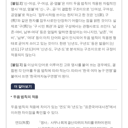
[붙임 2]
‘신-여성, 구-여성, 공-염불’은 이미 두음 법칙이 적용된 자립적인
명사 ‘여성, 염불’에 ‘신-, 구-, 공-’이 결합한 구조이므로 ‘신여성, 구여성,
공염불’로 적는다. ‘접두사처럼 쓰이는 한자’라고 한 것은 ‘신(新), 구
(舊)’와 같은 한자를 접두사로만 단정하기 어렵다는 점을 밝힌 것이다. 실
제로 ‘구(舊)’는 ‘구 시민 회관’과 같은 구성에서는 관형사로도 쓰인다. ‘남
존­-여비, 남부-­여대’ 등은 엄밀히 말하면 합성어는 아니지만, ‘남존’, ‘여
비’, ‘남부’, ‘여대’ 등이 마치 단어와 같이 인식되어 두음 법칙이 적용된 형
태로 굳어져 쓰이고 있는 것이다. 한편 ‘신년도, 구년도’ 등은 발음이 [신
년도], [구ː년도]이며 ‘신년­-도, 구년-­도’로 분석되는 구조이므로 이 규정이
적용되지 않는다.
[붙임 3]
둘 이상의 단어로 이루어진 고유 명사를 붙여 쓰는 경우에도, 결
합된 각 단어를 두음 법칙에 따라 적는다. 따라서 ‘한국 여자 농구 연맹’을
붙여서 쓰면 ‘한국여자농구연맹’이 된다.
더 알아보기
두음 법칙의 적용
두음 법칙의 적용에 차이가 있는 ‘연도’와 ‘년도’는 “표준국어대사전”에서
이러한 차이점을 확인할 수 있다.
연도(年度)
「명사」 사무나 회계 결산 따위의 처리를 위하여 편의