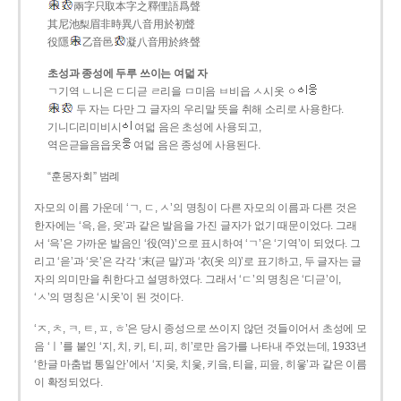
兩字只取本字之釋俚語爲聲
其尼池梨眉非時異八音用於初聲
役隱
乙音邑
凝八音用於終聲
초성과 종성에 두루 쓰이는 여덟 자
ㄱ기역 ㄴ니은 ㄷ디귿 ㄹ리을 ㅁ미음 ㅂ비읍 ㅅ시옷 ㆁ
두 자는 다만 그 글자의 우리말 뜻을 취해 소리로 사용한다.
기니디리미비시
여덟 음은 초성에 사용되고,
역은귿을음읍옷
여덟 음은 종성에 사용된다.
“훈몽자회” 범례
자모의 이름 가운데 ‘ㄱ, ㄷ, ㅅ’의 명칭이 다른 자모의 이름과 다른 것은
한자에는 ‘윽, 읃, 읏’과 같은 발음을 가진 글자가 없기 때문이었다. 그래
서 ‘윽’은 가까운 발음인 ‘役(역)’으로 표시하여 ‘ㄱ’은 ‘기역’이 되었다. 그
리고 ‘읃’과 ‘읏’은 각각 ‘末(귿 말)’과 ‘衣(옷 의)’로 표기하고, 두 글자는 글
자의 의미만을 취한다고 설명하였다. 그래서 ‘ㄷ’의 명칭은 ‘디귿’이,
‘ㅅ’의 명칭은 ‘시옷’이 된 것이다.
‘ㅈ, ㅊ, ㅋ, ㅌ, ㅍ, ㅎ’은 당시 종성으로 쓰이지 않던 것들이어서 초성에 모
음 ‘ㅣ’를 붙인 ‘지, 치, 키, 티, 피, 히’로만 음가를 나타내 주었는데, 1933년
‘한글 마춤법 통일안’에서 ‘지읒, 치읓, 키읔, 티읕, 피읖, 히읗’과 같은 이름
이 확정되었다.