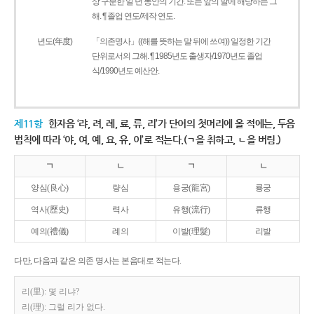
상 구분한 일 년 동안의 기간. 또는 앞의 말에 해당하는 그
해. ¶ 졸업 연도/제작 연도.
년도(年度)
「의존명사」((해를 뜻하는 말 뒤에 쓰여)) 일정한 기간
단위로서의 그해. ¶ 1985년도 출생자/1970년도 졸업
식/1990년도 예산안.
제11항
한자음 ‘랴, 려, 례, 료, 류, 리’가 단어의 첫머리에 올 적에는, 두음
법칙에 따라 ‘야, 여, 예, 요, 유, 이’로 적는다.(ㄱ을 취하고, ㄴ을 버림.)
ㄱ
ㄴ
ㄱ
ㄴ
양심(良心)
량심
용궁(龍宮)
룡궁
역사(歷史)
력사
유행(流行)
류행
예의(禮儀)
례의
이발(理髮)
리발
다만, 다음과 같은 의존 명사는 본음대로 적는다.
리(里): 몇 리냐?
리(理): 그럴 리가 없다.