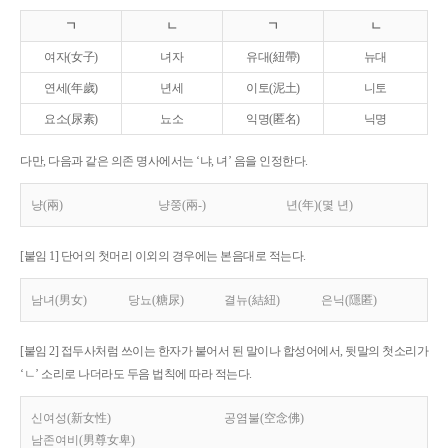
ㄱ
ㄴ
ㄱ
ㄴ
여자(女子)
녀자
유대(紐帶)
뉴대
연세(年歲)
년세
이토(泥土)
니토
요소(尿素)
뇨소
익명(匿名)
닉명
다만, 다음과 같은 의존 명사에서는 ‘냐, 녀’ 음을 인정한다.
냥(兩)
냥쭝(兩-)
년(年)(몇 년)
[붙임 1] 단어의 첫머리 이외의 경우에는 본음대로 적는다.
남녀(男女)
당뇨(糖尿)
결뉴(結紐)
은닉(隱匿)
[붙임 2] 접두사처럼 쓰이는 한자가 붙어서 된 말이나 합성어에서, 뒷말의 첫소리가
‘ㄴ’ 소리로 나더라도 두음 법칙에 따라 적는다.
신여성(新女性)
공염불(空念佛)
남존여비(男尊女卑)