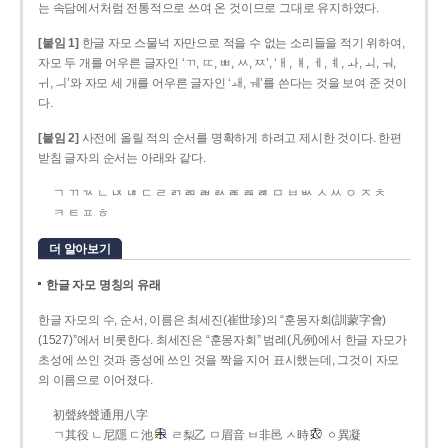
는 속담에서처럼 전통적으로 쓰여 온 것이므로 그대로 유지하였다.
[붙임 1]
한글 자모 스물넉 자만으로 적을 수 없는 소리들을 적기 위하여,
자모 두 개를 어우른 글자인 ‘ㄲ, ㄸ, ㅃ, ㅆ, ㅉ’, ‘ㅐ, ㅒ, ㅔ, ㅖ, ㅘ, ㅚ, ㅝ,
ㅟ, ㅢ’와 자모 세 개를 어우른 글자인 ‘ㅙ, ㅞ’를 쓴다는 것을 보여 준 것이
다.
[붙임 2]
사전에 올릴 적의 순서를 명확하게 하려고 제시한 것이다. 한편
받침 글자의 순서는 아래와 같다.
ㄱ ㄲ ㄳ ㄴ ㄵ ㄶ ㄷ ㄹ ㄺ ㄻ ㄼ ㄽ ㄾ ㄿ ㅀ ㅁ ㅂ ㅄ ㅅ ㅆ ㅇ ㅈ ㅊ
ㅋ ㅌ ㅍ ㅎ
더 알아보기
한글 자모 명칭의 유래
한글 자모의 수, 순서, 이름은 최세진(崔世珍)의 “훈몽자회(訓蒙字會)
(1527)”에서 비롯한다. 최세진은 “훈몽자회” 범례(凡例)에서 한글 자모가
초성에 쓰인 것과 종성에 쓰인 것을 짝을 지어 표시했는데, 그것이 자모
의 이름으로 이어졌다.
初聲終聲通用八字
ㄱ其役 ㄴ尼隱 ㄷ池
ㄹ梨乙 ㅁ眉音 ㅂ非邑 ㅅ時
ㆁ異凝