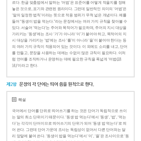
르다. 한글 맞춤법에서 말하는 ‘어법’은 표준어를 어떻게 적을지를 정해
놓은 것으로, 표기와 관련된 원리이다. 그런데 일반적인 의미의 ‘어법’은
‘말의 일정한 법칙’이라는 뜻으로 적용 범위가 무척 넓은 개념이다. 예를
들어 “동생이 밥을 먹는다.”라는 문장에서는 여러 가지 규칙을 찾아볼 수
있다. 서술어 ‘먹는다’는 주어와 목적어가 필요하며, 주어의 지시 대상을
가리키는 ‘동생’에는 조사 ‘가’가 아니라 ‘이’가 붙어야 하고, 목적어의 지
시 대상을 가리키는 ‘밥’에는 조사 ‘를’이 아니라 ‘을’이 붙어야 한다는 등
의 여러 가지 규칙이 적용되어 있는 것이다. 이 외에도 소리를 내고, 단어
를 만들고, 문장을 사용하는 데에는 수없이 많은 규칙이 필요하다. 이처
럼 언어를 조직하거나 운영하는 데에 필요한 규칙을 폭넓게 ‘어법(語
法)’이라고 한다.
제2항
문장의 각 단어는 띄어 씀을 원칙으로 한다.
해설
국어에서 단어를 단위로 띄어쓰기를 하는 것은 단어가 독립적으로 쓰이
는 말의 최소 단위이기 때문이다. ‘동생 밥 먹는다’에서 ‘동생’, ‘밥’, ‘먹는
다’는 각각이 단어이므로 띄어쓰기의 단위가 되어 ‘동생 밥 먹는다’로 띄
어 쓴다. 그런데 단어 가운데 조사는 독립성이 없어서 다른 단어와는 달
리 앞말에 붙여 쓴다. ‘동생이 밥을 먹는다’에서 ‘이’, ‘을’은 조사이므로 ‘동