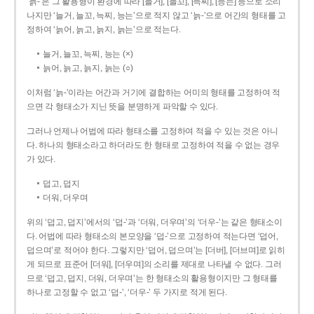
‘늙-’은 그 활용형이 환경에 따라 [늘거], [늘꼬], [늑찌], [능는] 등으로 소리
나지만 ‘늘거, 늘꼬, 늑찌, 능는’으로 적지 않고 ‘늙-’으로 어간의 형태를 고
정하여 ‘늙어, 늙고, 늙지, 늙는’으로 적는다.
늘거, 늘꼬, 늑찌, 능는 (×)
늙어, 늙고, 늙지, 늙는 (○)
이처럼 ‘늙-­’이라는 어간과 거기에 결합하는 어미의 형태를 고정하여 적
으면 각 형태소가 지닌 뜻을 분명하게 파악할 수 있다.
그러나 언제나 어법에 따라 형태소를 고정하여 적을 수 있는 것은 아니
다. 하나의 형태소라고 하더라도 한 형태로 고정하여 적을 수 없는 경우
가 있다.
덥고, 덥지
더워, 더우며
위의 ‘덥고, 덥지’에서의 ‘덥-­’과 ‘더워, 더우며’의 ‘더우-­’는 같은 형태소이
다. 어법에 따라 형태소의 본모양을 ‘덥-­’으로 고정하여 적는다면 ‘덥어,
덥으며’로 적어야 한다. 그렇지만 ‘덥어, 덥으며’는 [더버], [더브며]로 읽히
게 되므로 표준어 [더워], [더우며]의 소리를 제대로 나타낼 수 없다. 그러
므로 ‘덥고, 덥지, 더워, 더우며’는 한 형태소의 활용형이지만 그 형태를
하나로 고정할 수 없고 ‘덥-’, ‘더우-’ 두 가지로 적게 된다.