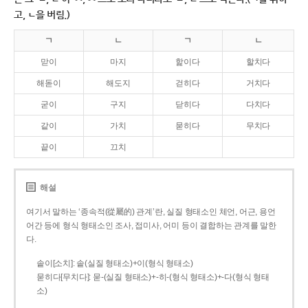
고, ㄴ을 버림.)
ㄱ
ㄴ
ㄱ
ㄴ
맏이
마지
핥이다
할치다
해돋이
해도지
걷히다
거치다
굳이
구지
닫히다
다치다
같이
가치
묻히다
무치다
끝이
끄치
해설
여기서 말하는 ‘종속적(從屬的) 관계’란, 실질 형태소인 체언, 어근, 용언
어간 등에 형식 형태소인 조사, 접미사, 어미 등이 결합하는 관계를 말한
다.
솥이[소치]: 솥(실질 형태소)+이(형식 형태소)
묻히다[무치다]: 묻­-(실질 형태소)+­-히­-(형식 형태소)+-다(형식 형태
소)