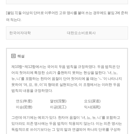
[붙임 3] 둘 이상의 단어로 이루어진 고유 명사를 붙여 쓰는 경우에도 붙임 2에 준하
여 적는다.
한국여자대학
대한요소비료회사
해설
제10항~제12항에서는 국어의 두음 법칙을 규정하였다. 두음 법칙은 단
어의 첫머리에 특정한 소리가 출현하지 못하는 현상을 말한다. ‘녀, 뇨,
뉴, 니’를 포함하는 한자어 음절이 단어 첫머리에 올 때는 ‘ㄴ’이 나타나지
못하여 ‘여, 요, 유, 이’의 형태로 실현되는데, 이 조항에서는 이러한 두음
법칙의 내용을 규정하였다.
연도(年度)
열반(涅槃)
요도(尿道)
이승(尼僧)
이공(泥工)
익사(溺死)
그런데 여기에는 예외가 있다. 한자어 음절이 ‘녀, 뇨, 뉴, 니’를 포함하고
있더라도 의존 명사에는 두음 법칙이 적용되지 않는다. 이는 의존 명사는
독립적으로 쓰이기보다는 그 앞의 말과 연결되어 하나의 단위를 구성하