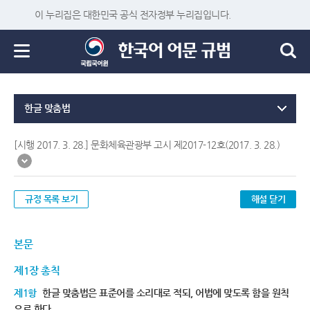
이 누리집은 대한민국 공식 전자정부 누리집입니다.
한글 맞춤법
[시행 2017. 3. 28.] 문화체육관광부 고시 제2017-12호(2017. 3. 28.)
규정 목록 보기
해설 닫기
본문
제1장 총칙
제1항
한글 맞춤법은 표준어를 소리대로 적되, 어법에 맞도록 함을 원칙
으로 한다.