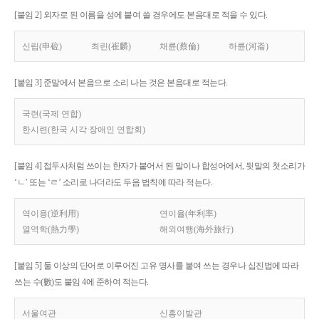
[붙임 2] 외자로 된 이름을 성에 붙여 쓸 경우에도 본음대로 적을 수 있다.
신립(申砬)
최린(崔麟)
채륜(蔡倫)
하륜(河崙)
[붙임 3] 준말에서 본음으로 소리 나는 것은 본음대로 적는다.
국련(국제 연합)
한시련(한국 시각 장애인 연합회)
[붙임 4] 접두사처럼 쓰이는 한자가 붙어서 된 말이나 합성어에서, 뒷말의 첫소리가
‘ㄴ’ 또는 ‘ㄹ’ 소리로 나더라도 두음 법칙에 따라 적는다.
역이용(逆利用)
연이율(年利率)
열역학(熱力學)
해외여행(海外旅行)
[붙임 5] 둘 이상의 단어로 이루어진 고유 명사를 붙여 쓰는 경우나 십진법에 따라
쓰는 수(數)도 붙임 4에 준하여 적는다.
서울여관
신흥이발관