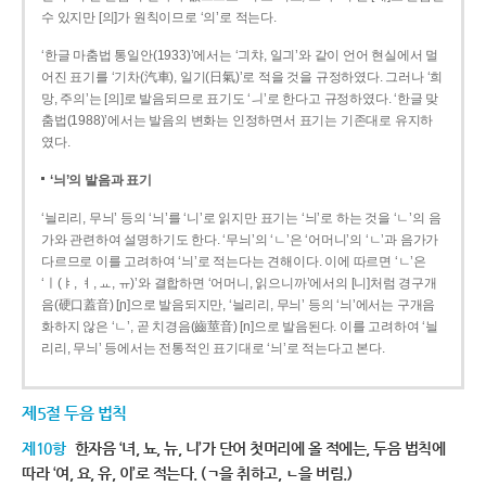
수 있지만 [의]가 원칙이므로 ‘의’로 적는다.
‘한글 마춤법 통일안(1933)’에서는 ‘긔챠, 일긔’와 같이 언어 현실에서 멀
어진 표기를 ‘기차(汽車), 일기(日氣)’로 적을 것을 규정하였다. 그러나 ‘희
망, 주의’는 [의]로 발음되므로 표기도 ‘ㅢ’로 한다고 규정하였다. ‘한글 맞
춤법(1988)’에서는 발음의 변화는 인정하면서 표기는 기존대로 유지하
였다.
‘늬’의 발음과 표기
‘늴리리, 무늬’ 등의 ‘늬’를 ‘니’로 읽지만 표기는 ‘늬’로 하는 것을 ‘ㄴ’의 음
가와 관련하여 설명하기도 한다. ‘무늬’의 ‘ㄴ’은 ‘어머니’의 ‘ㄴ’과 음가가
다르므로 이를 고려하여 ‘늬’로 적는다는 견해이다. 이에 따르면 ‘ㄴ’은
‘ㅣ(ㅑ, ㅕ, ㅛ, ㅠ)’와 결합하면 ‘어머니, 읽으니까’에서의 [니]처럼 경구개
음(硬口蓋音) [ɲ]으로 발음되지만, ‘늴리리, 무늬’ 등의 ‘늬’에서는 구개음
화하지 않은 ‘ㄴ’, 곧 치경음(齒莖音) [n]으로 발음된다. 이를 고려하여 ‘늴
리리, 무늬’ 등에서는 전통적인 표기대로 ‘늬’로 적는다고 본다.
제5절 두음 법칙
제10항
한자음 ‘녀, 뇨, 뉴, 니’가 단어 첫머리에 올 적에는, 두음 법칙에
따라 ‘여, 요, 유, 이’로 적는다. (ㄱ을 취하고, ㄴ을 버림.)