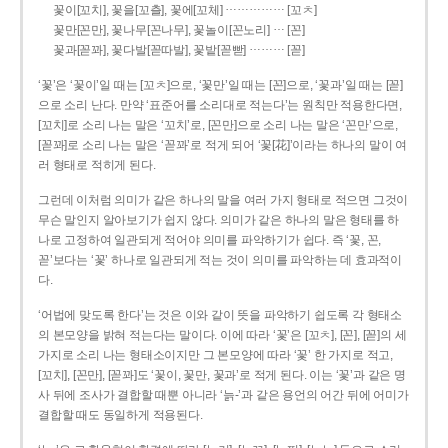
……………
꽃이[꼬치], 꽃을[꼬츨], 꽃에[꼬체]
[꼬ㅊ]
…
꽃만[꼰만], 꽃나무[꼰나무], 꽃놀이[꼰노리]
[꼰]
………
꽃과[꼳꽈], 꽃다발[꼳따발], 꽃밭[꼳빧]
[꼳]
‘꽃’은 ‘꽃이’일 때는 [꼬ㅊ]으로, ‘꽃만’일 때는 [꼰]으로, ‘꽃과’일 때는 [꼳]
으로 소리 난다. 만약 ‘표준어를 소리대로 적는다’는 원칙만 적용한다면,
[꼬치]로 소리 나는 말은 ‘꼬치’로, [꼰만]으로 소리 나는 말은 ‘꼰만’으로,
[꼳꽈]로 소리 나는 말은 ‘꼳꽈’로 적게 되어 ‘꽃[花]’이라는 하나의 말이 여
러 형태로 적히게 된다.
그런데 이처럼 의미가 같은 하나의 말을 여러 가지 형태로 적으면 그것이
무슨 말인지 알아보기가 쉽지 않다. 의미가 같은 하나의 말은 형태를 하
나로 고정하여 일관되게 적어야 의미를 파악하기가 쉽다. 즉 ‘꽃, 꼰,
꼳’보다는 ‘꽃’ 하나로 일관되게 적는 것이 의미를 파악하는 데 효과적이
다.
‘어법에 맞도록 한다’는 것은 이와 같이 뜻을 파악하기 쉽도록 각 형태소
의 본모양을 밝혀 적는다는 말이다. 이에 따라 ‘꽃’은 [꼬ㅊ], [꼰], [꼳]의 세
가지로 소리 나는 형태소이지만 그 본모양에 따라 ‘꽃’ 한 가지로 적고,
[꼬치], [꼰만], [꼳꽈]도 ‘꽃이, 꽃만, 꽃과’로 적게 된다. 이는 ‘꽃’과 같은 명
사 뒤에 조사가 결합할 때뿐 아니라 ‘늙-’과 같은 용언의 어간 뒤에 어미가
결합할 때도 동일하게 적용된다.