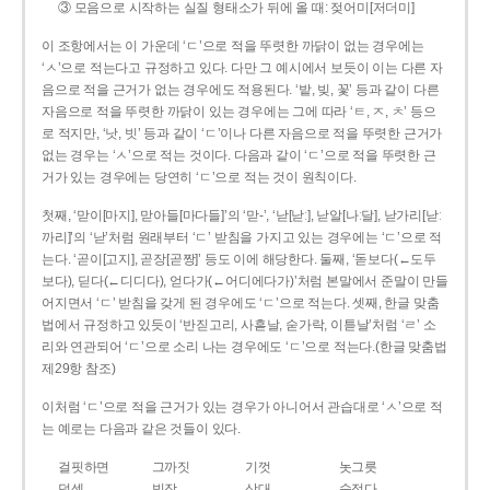
③ 모음으로 시작하는 실질 형태소가 뒤에 올 때: 젖어미[저더미]
이 조항에서는 이 가운데 ‘ㄷ’으로 적을 뚜렷한 까닭이 없는 경우에는
‘ㅅ’으로 적는다고 규정하고 있다. 다만 그 예시에서 보듯이 이는 다른 자
음으로 적을 근거가 없는 경우에도 적용된다. ‘밭, 빚, 꽃’ 등과 같이 다른
자음으로 적을 뚜렷한 까닭이 있는 경우에는 그에 따라 ‘ㅌ, ㅈ, ㅊ’ 등으
로 적지만, ‘낫, 빗’ 등과 같이 ‘ㄷ’이나 다른 자음으로 적을 뚜렷한 근거가
없는 경우는 ‘ㅅ’으로 적는 것이다. 다음과 같이 ‘ㄷ’으로 적을 뚜렷한 근
거가 있는 경우에는 당연히 ‘ㄷ’으로 적는 것이 원칙이다.
첫째, ‘맏이[마지], 맏아들[마다들]’의 ‘맏-’, ‘낟[낟ː], 낟알[나ː달], 낟가리[낟ː
까리]’의 ‘낟’처럼 원래부터 ‘ㄷ’ 받침을 가지고 있는 경우에는 ‘ㄷ’으로 적
는다. ‘곧이[고지], 곧장[곧짱]’ 등도 이에 해당한다. 둘째, ‘돋보다(←도두
보다), 딛다(←디디다), 얻다가(←어디에다가)’처럼 본말에서 준말이 만들
어지면서 ‘ㄷ’ 받침을 갖게 된 경우에도 ‘ㄷ’으로 적는다. 셋째, 한글 맞춤
법에서 규정하고 있듯이 ‘반짇고리, 사흗날, 숟가락, 이튿날’처럼 ‘ㄹ’ 소
리와 연관되어 ‘ㄷ’으로 소리 나는 경우에도 ‘ㄷ’으로 적는다.(한글 맞춤법
제29항 참조)
이처럼 ‘ㄷ’으로 적을 근거가 있는 경우가 아니어서 관습대로 ‘ㅅ’으로 적
는 예로는 다음과 같은 것들이 있다.
걸핏하면
그까짓
기껏
놋그릇
덧셈
빗장
삿대
숫접다