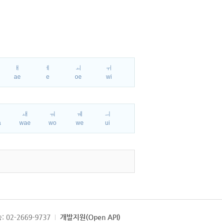
ㅐ
ㅔ
ㅚ
ㅟ
ae
e
oe
wi
ㅘ
ㅙ
ㅝ
ㅞ
ㅢ
a
wae
wo
we
ui
: 02-2669-9737
개발지원(Open API)