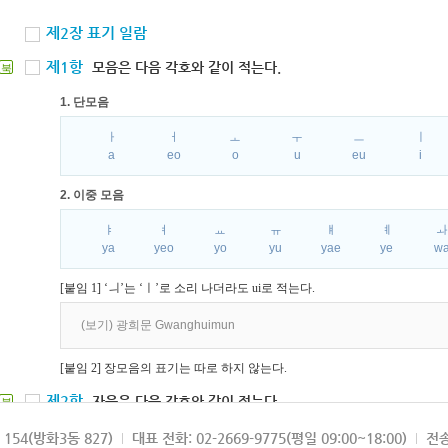
제2장 표기 일람
제1항
모음은 다음 각호와 같이 적는다.
북
1. 단모음
ㅏ
ㅓ
ㅗ
ㅜ
ㅡ
ㅣ
a
eo
o
u
eu
i
2. 이중 모음
ㅑ
ㅕ
ㅛ
ㅠ
ㅒ
ㅖ
ya
yeo
yo
yu
yae
ye
w
[붙임 1] ‘ㅢ’는 ‘ㅣ’로 소리 나더라도 ui로 적는다.
(보기) 광희문 Gwanghuimun
[붙임 2] 장모음의 표기는 따로 하지 않는다.
제2항
자음은 다음 각호와 같이 적는다.
북
1. 파열음
154(방화3동 827)
대표 전화: 02-2669-9775(평일 09:00~18:00)
전송