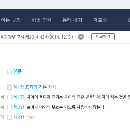
메인콘텐츠 바로가기
어문 규정
항별 연혁
용례 찾기
자료실
비교하기
체육관광부 고시 제2014-42호(2014. 12. 5.)
본문
제1장 표기의 기본 원칙
제1항
국어의 로마자 표기는 국어의 표준 발음법에 따라 적는 것을 
북
제2항
로마자 이외의 부호는 되도록 사용하지 않는다.
북
제3항
삭제
연