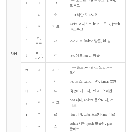
gost 고스트, dugme 두그메, krug
g
ㄱ
그
크루그
h
ㅎ
흐
hitan 히탄, šah 샤흐
korist 코리스트, krug 크루그, jastuk
k
ㅋ
ㄱ, 크
야스투크
ㄹ,
l
ㄹ
levo 레보, balkon 발콘, šal 샬
ㄹㄹ
리*,
자음
lj
ㄹ
ljeto 레토, pasulj 파술
ㄹ리*
malo 말로, mnogo 므노고, osam
m
ㅁ
ㅁ, 므
오삼
n
ㄴ
ㄴ
nos 노스, banka 반카, loman 로만
nj
니*
ㄴ
Njegoš 녜고시, svibanj 스비반
peta 페타, opština 옵슈티나, lep
p
ㅍ
ㅂ, 프
레프
r
ㄹ
르
riba 리바, torba 토르바, mir 미르
sedam 세담, posle 포슬레, glas
s
ㅅ
스
글라스