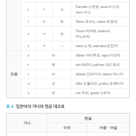
Sorrento 소렌토, asma 아스마,
s
ㅅ
스
sasso 사소
t
ㅌ
트
Torino 토리노, tranne 트란네
Vivace 비바체, manovra
v
ㅂ
브
마노브라
z
ㅊ
―
nozze 노체, mancanza 만칸차
a
아
abituro 아비투로, capra 카프라
e
에
erta 에르타, padrone 파드로네
모음
i
이
infamia 인파미아, manica 마니카
o
오
oblio 오블리오, poetica 포에티카
u
우
uva 우바, spuma 스푸마
표 4
일본어의 가나와 한글 대조표
한글
가나
어두
어중ㆍ어말