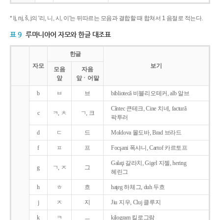
* lj, nj, š, j의 '리, 니, 시, 이'는 뒤따르는 모음과 결합할 때 합쳐서 1 음절로 적는다.
표 9
루마니아어 자모와 한글 대조표
한글
자모
보기
모음
자음
앞
앞ㆍ어말
b
ㅂ
브
bibliotecǎ 비블리오테커, alb 알브
Cîntec 큰테크, Cine 치네, facturǎ
c
ㅋ, ㅊ
ㄱ, 크
팍투러
d
ㄷ
드
Moldova 몰도바, Brad 브라드
f
ㅍ
프
Focşani 폭샤니, Cartof 카르토프
Galaţi 갈라치, Gigel 지젤, hering
g
ㄱ, ㅈ
그
헤린그
h
ㅎ
흐
haţeg 하체그, duh 두흐
j
ㅈ
지
Jiu 지우, Cluj 클루지
k
ㅋ
ㅡ
kilogram 킬로그람