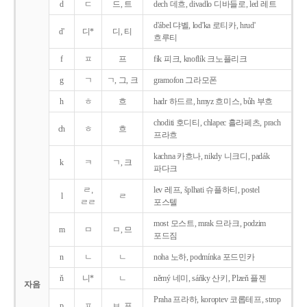
d
ㄷ
드, 트
dech 데흐, divadlo 디바들로, led 레트
d'ábel 댜벨, lod'ka 로티카, hrud'
d'
디*
디, 티
흐루티
f
ㅍ
프
fík 피크, knoflík 크노플리크
g
ㄱ
ㄱ, 그, 크
gramofon 그라모폰
h
ㅎ
흐
hadr 하드르, hmyz 흐미스, bůh 부흐
choditi 호디티, chlapec 흘라페츠, prach
ch
ㅎ
흐
프라흐
kachna 카흐나, nikdy 니크디, padák
k
ㅋ
ㄱ, 크
파다크
ㄹ,
lev 레프, šplhati 슈플하티, postel
l
ㄹ
ㄹㄹ
포스텔
most 모스트, mrak 므라크, podzim
m
ㅁ
ㅁ, 므
포드짐
n
ㄴ
ㄴ
noha 노하, podmínka 포드민카
ň
니*
ㄴ
němý 네미, sáňky 산키, Plzeň 플젠
자음
Praha 프라하, koroptev 코롭테프, strop
p
ㅍ
ㅂ, 프