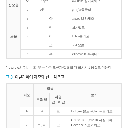
w
오ㆍ우*
―
walkirias 왈키리아스
반모음
y
이*
―
yungla 융글라
a
아
braceo 브라세오
e
에
reloj 렐로
모음
i
이
Lulio 룰리오
o
오
ocal 오칼
u
우
viudedad 비우데다드
* ll, y, ñ, w의 '이, 니, 오, 우'는 다른 모음과 결합할 때 합쳐서 1 음절로 적는다.
표 3
이탈리아어 자모와 한글 대조표
한글
자모
보기
자음
모음 앞
앞ㆍ어말
b
ㅂ
브
Bologna 볼로냐, bravo 브라보
Como 코모, Sicilia 시칠리아,
c
ㅋ, ㅊ
크
Boccaccio 보카치오,