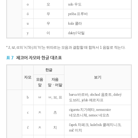
o
오
udo 우도
ó
우
próba 프루바
u
우
kula 쿨라
y
이
daktyl 닥틸
* ż, sz, rz의 '시'와 j의 '이'는 뒤따르는 모음과 결합할 때 합쳐서 1 음절로 적는다.
표 7
체코어 자모와 한글 대조표
한글
자모
보기
모음
자음
앞
앞ㆍ어말
barva 바르바, obchod 옵호트, dobrý
b
ㅂ
ㅂ, 브, 프
도브리, jeřab 예르자프
cigareta 치가레타, nemocnice
c
ㅊ
츠
네모츠니체, nemoc 네모츠
čapek 차페크, kulečnik 쿨레치니크,
č
ㅊ
치
míč 미치