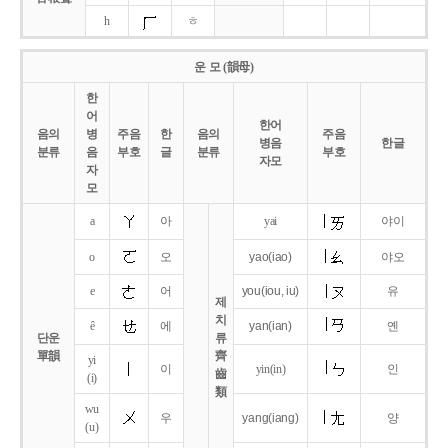
h
ㅎ
운 모 (韻母)
한
어
한어
음의
병
주음
한
음의
주음
병음
한글
분류
음
부호
글
분류
부호
자모
자
모
a
아
yai
야이
o
오
yao
(iao)
야오
e
어
you
(iou,
iu)
유
제
치
ê
에
yan
(ian)
옌
단운
류
單韻
齊
yi
이
yin(in)
인
齒
(i)
類
wu
우
yang
(iang)
양
(u)