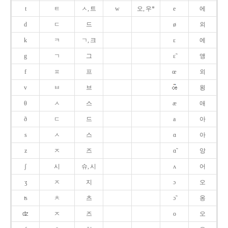
t
ㅌ
ㅅ, 트
w
오, 우*
e
에
d
ㄷ
드
ø
외
k
ㅋ
ㄱ, 크
ɛ
에
g
ㄱ
그
ɛ̃
앵
f
ㅍ
프
œ
외
v
ㅂ
브
욍
θ
ㅅ
스
æ
애
ð
ㄷ
드
a
아
s
ㅅ
스
ɑ
아
z
ㅈ
즈
ɑ̃
앙
ʃ
시
슈, 시
ʌ
어
ʒ
ㅈ
지
ɔ
오
ʦ
ㅊ
츠
ɔ̃
옹
ʣ
ㅈ
즈
o
오