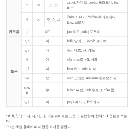
zámek 자메크, pozdní 포즈드니, bez
z
ㅈ
즈, 스
베스
Žižka 지슈카, Žvěřina 주베르지나,
ž
ㅈ
주, 슈, 시
Brož 브로시
반모음
j
이*
jaro 야로, pokoj 포코이
a, á
아
balík 발리크, komár 코마르
e, é
에
dech 데흐, léto 레토
ě
예
sěst 셰스트, věk 베크
i, í
이
kino 키노, míra 미라
모음
o,ó
오
obec 오베츠, nervózni 네르보즈니
u, ú,
우
buben 부벤, úrok 우로크, dům 둠
ů
y, ý
이
jazyk
야지크, líný 리니
* d', ň, š, t', j의 '디, 니, 시, 티, 이'는 뒤따르는 모음과 결합할 때 합쳐서 1 음절로 적는
다.
** x는 개별 용례에 따라 한글 표기를 정한다.