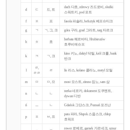
dach 다흐, zdrowy 즈드로비, słodki
d
ㄷ
드, 트
스워트키, pod 포트
f
ㅍ
프
fasola 파솔라, befsztyk 베프슈티크
g
ㄱ
ㄱ, 그, 크
góra 구라, grad 그라트, targ 타르크
herbata 헤르바타, Hrubieszów
h
ㅎ
흐
흐루비에슈프
kino 키노, daktyl 닥틸, król 크룰, bank
k
ㅋ
ㄱ, 크
반크
ㄹ,
l
ㄹ
lis 리스, kolano 콜라노, motyl 모틸
ㄹㄹ
m
ㅁ
ㅁ, 므
most 모스트, zimno 짐노, sam 삼
nerka 네르카, dokument 도쿠멘트,
n
ㄴ
ㄴ
dywan 디반
ń
ㅡ
ㄴ
Gdańsk 그단스크, Poznań 포즈난
para 파라, Słupsk 스웁스크, chłop
p
ㅍ
ㅂ, 프
흐워프
rower 로베르, garnek 가르네크, sznur