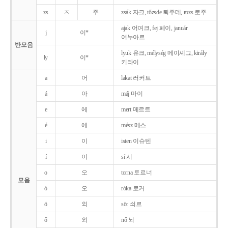
zs
ㅈ
주
zsák 자크, tőzsde 퇴주데, rozs 로주
ajak 어여크, fej 페이, január
j
이*
여누아르
반모음
lyuk 유크, mélység 메이셰그, király
ly
이*
키라이
a
어
lakat 러커트
á
아
máj 마이
e
에
mert 메르트
é
에
mész 메스
i
이
isten 이슈텐
í
이
sí 시
o
오
torna 토르너
모음
ó
오
róka 로커
ö
외
sör 쇠르
ő
외
nő 뇌