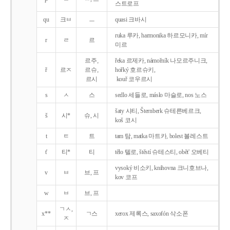
스트로프
qu
크ㅂ
ㅡ
quasi 크바시
ruka 루카, harmonika 하르모니카, mír
r
ㄹ
르
미르
르주,
řeka 르제카, námořník 나모르주니크,
ř
르ㅈ
르슈,
hořký 호르슈키,
르시
kouř 코우르시
s
ㅅ
스
sedlo 세들로, máslo 마슬로, nos 노스
šaty 샤티, Šternberk 슈테른베르크,
š
시*
슈, 시
koš 코시
t
ㅌ
트
tam 탐, matka 마트카, bolest 볼레스트
t'
티*
티
tělo 텔로, štěstí 슈테스티, obět' 오베티
vysoký 비소키, knihovna 크니호브나,
v
ㅂ
브, 프
kov 코프
w
ㅂ
브, 프
ㄱㅅ,
x**
ㄱ스
xerox 제록스, saxofón 삭소폰
ㅈ