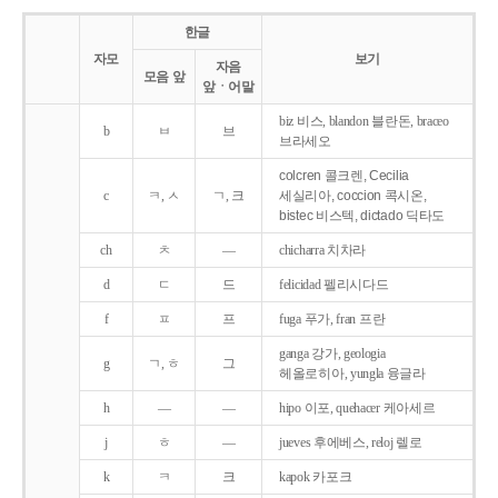
한글
자모
보기
자음
모음 앞
앞ㆍ어말
biz 비스, blandon 블란돈, braceo
b
ㅂ
브
브라세오
colcren 콜크렌, Cecilia
c
ㅋ, ㅅ
ㄱ, 크
세실리아, coccion 콕시온,
bistec 비스텍, dictado 딕타도
ch
ㅊ
―
chicharra 치차라
d
ㄷ
드
felicidad 펠리시다드
f
ㅍ
프
fuga 푸가, fran 프란
ganga 강가, geologia
g
ㄱ, ㅎ
그
헤올로히아, yungla 융글라
h
―
―
hipo 이포, quehacer 케아세르
j
ㅎ
―
jueves 후에베스, reloj 렐로
k
ㅋ
크
kapok 카포크