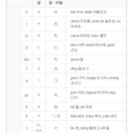
앞
앞ㆍ어말
b
ㅂ
브
bab 버브, ablak 어블러크
citrom 치트롬, nyolcvan 뇰츠번, arc
c
ㅊ
츠
어르츠
cs
ㅊ
치
csavar 처버르, kulcs 쿨치
daru 더루, medve 메드베, gond
d
ㄷ
드
곤드
dzs
ㅈ
지
dzsem 젬
f
ㅍ
프
elfog 엘포그
gumi 구미, nyugta 뉴그터, csomag
g
ㄱ
그
초머그
gyár 자르, hagyma 허지머, nagy
gy
ㅈ
지
너지
h
ㅎ
흐
hal 헐, juh 유흐
k
ㅋ
ㄱ, 크
béka 베커, keksz 켁스, szék 세크
ㄹ,
l
ㄹ
len 렌, meleg 멜레그, dél 델
ㄹㄹ