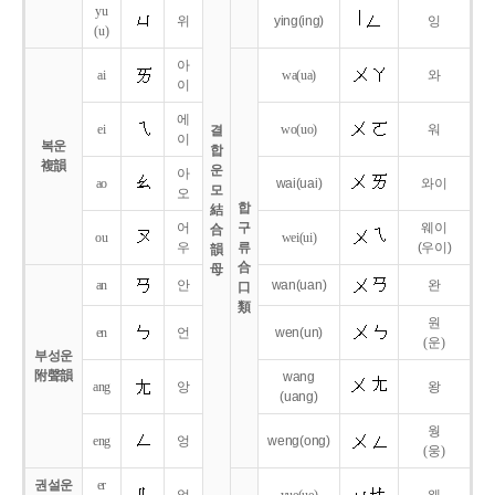
yu
위
ying
(ing)
잉
(u)
아
ai
wa
(ua)
와
이
에
ei
wo
(uo)
워
결
이
복운
합
複韻
운
아
ao
wai
(uai)
와이
모
오
합
結
어
구
웨이
合
ou
wei
(ui)
우
류
(우이)
韻
合
母
an
안
wan
(uan)
완
口
類
원
en
언
wen
(un)
(운)
부성운
附聲韻
wang
ang
앙
왕
(uang)
웡
eng
엉
weng
(ong)
(웅)
권설운
er