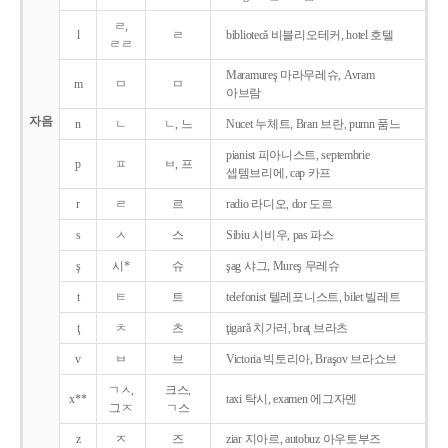
ㄹ,
l
ㄹ
bibliotecǎ 비블리오테커, hotel 호텔
ㄹㄹ
Maramureş 마라무레슈, Avram
m
ㅁ
ㅁ
아브람
자음
n
ㄴ
ㄴ, 느
Nucet 누체트, Bran 브란, pumn 품느
pianist 피아니스트, septembrie
p
ㅍ
ㅂ, 프
셉템브리에, cap 카프
r
ㄹ
르
radio 라디오, dor 도르
s
ㅅ
스
Sibiu 시비우, pas 파스
ş
시*
슈
şag 샤그, Mureş 무레슈
t
ㅌ
트
telefonist 텔레포니스트, bilet 빌레트
ţ
ㅊ
츠
ţigarǎ 치가러, braţ 브라츠
v
ㅂ
브
Victoria 빅토리아, Braşov 브라쇼브
ㄱㅅ,
크스,
x**
taxi 탁시, examen 에그자멘
그ㅈ
ㄱ스
z
ㅈ
즈
ziar 지아르, autobuz 아우토부즈