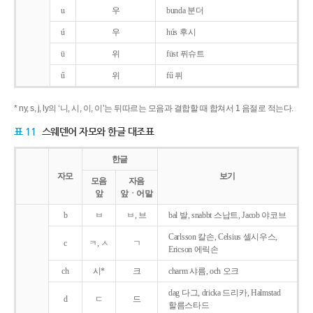
u
우
bunda 분더
ú
우
hús 후시
ü
위
füst 퓌슈트
ű
위
fű 퓌
* ny, s, j, ly의 ‘니, 시, 이, 이’는 뒤따르는 모음과 결합할 때 합쳐서 1 음절로 적는다.
표 11
스웨덴어 자모와 한글 대조표
한글
자모
보기
모음
자음
앞
앞ㆍ어말
b
ㅂ
ㅂ, 브
bal 발, snabbt 스납트, Jacob 야코브
Carlsson 칼손, Celsius 셀시우스,
c
ㅋ, ㅅ
ㄱ
Ericson 에릭손
ch
시*
크
charm 샤름, och 오크
dag 다그, dricka 드리카, Halmstad
d
ㄷ
드
할름스타드