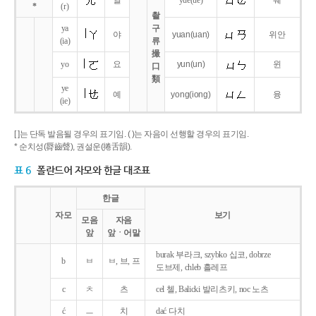
얼
yue
(ue)
웨
*
(r)
촬
ya
구
야
yuan
(uan)
위안
(ia)
류
撮
yo
요
yun
(un)
윈
口
類
ye
예
yong
(iong)
융
(ie)
[ ]는 단독 발음될 경우의 표기임. ( )는 자음이 선행할 경우의 표기임.
* 순치성(脣齒聲), 권설운(捲舌韻).
표 6
폴란드어 자모와 한글 대조표
한글
자모
보기
모음
자음
앞
앞ㆍ어말
burak 부라크, szybko 십코, dobrze
b
ㅂ
ㅂ, 브, 프
도브제, chleb 흘레프
c
ㅊ
츠
cel 첼, Balicki 발리츠키, noc 노츠
ć
ㅡ
치
dać 다치