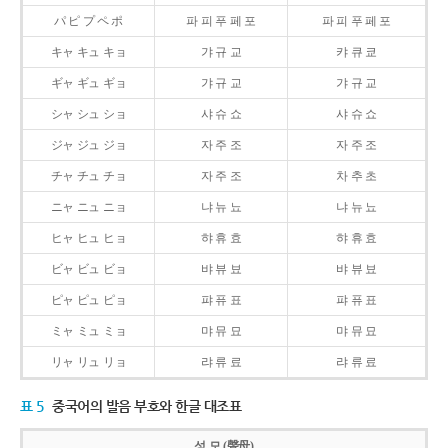
パ ピ プ ペ ポ
파 피 푸 페 포
파 피 푸 페 포
キャ キュ キョ
갸 규 교
캬 큐 쿄
ギャ ギュ ギョ
갸 규 교
갸 규 교
シャ シュ ショ
샤 슈 쇼
샤 슈 쇼
ジャ ジュ ジョ
자 주 조
자 주 조
チャ チュ チョ
자 주 조
차 추 초
ニャ ニュ ニョ
냐 뉴 뇨
냐 뉴 뇨
ヒャ ヒュ ヒョ
햐 휴 효
햐 휴 효
ビャ ビュ ビョ
뱌 뷰 뵤
뱌 뷰 뵤
ピャ ピュ ピョ
퍄 퓨 표
퍄 퓨 표
ミャ ミュ ミョ
먀 뮤 묘
먀 뮤 묘
リャ リュ リョ
랴 류 료
랴 류 료
표 5
중국어의 발음 부호와 한글 대조표
성 모 (聲母)