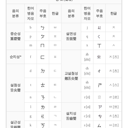
한어
한어
음의
주음
음의
주음
병음
한글
병음
한글
분류
부호
분류
부호
자모
자모
b
ㅂ
j
ㅈ
중순성
설면성
p
ㅍ
q
ㅊ
重脣聲
舌面聲
m
ㅁ
x
ㅅ
zh
순치성*
f
ㅍ
ㅈ [즈]
[zhi]
ch
d
ㄷ
ㅊ [츠]
교설첨성
[chi]
翹舌尖聲
sh
t
ㅌ
ㅅ [스]
설첨성
[shi]
舌尖聲
ㄖ
n
ㄴ
r [ri]
ㄹ [르]
l
ㄹ
z [zi]
ㅉ [쯔]
설치성
g
ㄱ
c [ci]
ㅊ [츠]
舌齒聲
설근성
k
ㅋ
s [si]
ㅆ [쓰]
舌根聲