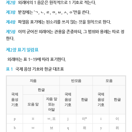
제2항
외래어의 1 음운은 원칙적으로 1 기호로 적는다.
제3항
받침에는 ‘ㄱ, ㄴ, ㄹ, ㅁ, ㅂ, ㅅ, ㅇ’만을 쓴다.
제4항
파열음 표기에는 된소리를 쓰지 않는 것을 원칙으로 한다.
제5항
이미 굳어진 외래어는 관용을 존중하되, 그 범위와 용례는 따로 정
한다.
제2장 표기 일람표
외래어는 표 1~19에 따라 표기한다.
표 1
국제 음성 기호와 한글 대조표
자음
반모음
모음
한글
국제
국제
국제
자음 앞
음성
음성
한글
음성
한글
모음 앞
또는
기호
기호
기호
어말
p
ㅍ
ㅂ, 프
j
이*
i
이
b
ㅂ
브
ɥ
위
y
위