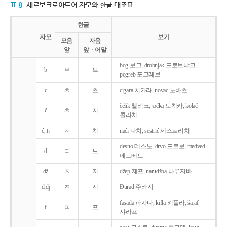
표 8
세르보크로아트어 자모와 한글 대조표
한글
자모
보기
모음
자음
앞
앞ㆍ어말
bog 보그, drobnjak 드로브냐크,
b
ㅂ
브
pogreb 포그레브
c
ㅊ
츠
cigara 치가라, novac 노바츠
čelik 첼리크, točka 토치카, kolač
č
ㅊ
치
콜라치
ć, tj
ㅊ
치
naći 나치, sestrić 세스트리치
desno 데스노, drvo 드르보, medved
d
ㄷ
드
메드베드
dž
ㅈ
지
džep 제프, narudžba 나루지바
đ,dj
ㅈ
지
Ðurađ 주라지
fasada 파사다, kifla 키플라, šaraf
f
ㅍ
프
샤라프