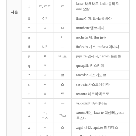
lacrar 라크라르, Lulio 룰리오,
l
ㄹ, ㄹㄹ
ㄹ
ocal 오칼
자음
ll
이*
―
llama 야마, lluvia 유비아
m
ㅁ
ㅁ
membrete 멤브레테
n
ㄴ
ㄴ
noche 노체, flan 플란
ñ
니*
―
ñoñez 뇨녜스, mañana 마냐나
p
ㅍ
ㅂ, 프
pepsina 펩시나, plantón 플란톤
q
ㅋ
―
quisquilla 키스키야
r
ㄹ
르
rascador 라스카도르
s
ㅅ
스
sastreria 사스트레리아
t
ㅌ
트
tetraetro 테트라에트로
v
ㅂ
―
viudedad 비우데다드
ㅅ,
xenón 세논, laxante 락산테, yuxta
x
ㄱ스
ㄱㅅ
육스타
z
ㅅ
스
zagal 사갈, liquidez 리키데스