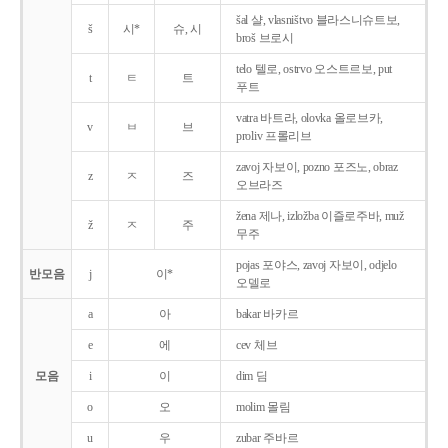
šal 샬, vlasništvo 블라스니슈트보,
š
시*
슈, 시
broš 브로시
telo 텔로, ostrvo 오스트르보, put
t
ㅌ
트
푸트
vatra 바트라, olovka 올로브카,
v
ㅂ
브
proliv 프롤리브
zavoj 자보이, pozno 포즈노, obraz
z
ㅈ
즈
오브라즈
žena 제나, izložba 이즐로주바, muž
ž
ㅈ
주
무주
pojas 포야스, zavoj 자보이, odjelo
반모음
j
이*
오델로
a
아
bakar 바카르
e
에
cev 체브
모음
i
이
dim 딤
o
오
molim 몰림
u
우
zubar 주바르