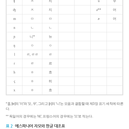
ʧ
ㅊ
치
u
우
ʤ
ㅈ
지
ə**
어
m
ㅁ
ㅁ
ɚ
어
n
ㄴ
ㄴ
ɲ
니*
뉴
ŋ
ㅇ
ㅇ
l
ㄹ, ㄹㄹ
ㄹ
r
ㄹ
르
h
ㅎ
흐
ç
ㅎ
히
x
ㅎ
흐
* [j], [w]의 '이'와 '오, 우', 그리고 [ɲ]의 '니'는 모음과 결합할 때 제3장 표기 세칙에 따른
다.
** 독일어의 경우에는 '에', 프랑스어의 경우에는 '으'로 적는다.
표 2
에스파냐어 자모와 한글 대조표