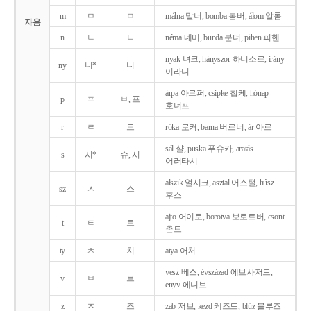
m
ㅁ
ㅁ
málna 말너, bomba 봄버, álom 알롬
자음
n
ㄴ
ㄴ
néma 네머, bunda 분더, pihen 피헨
nyak 녀크, hányszor 하니소르, irány
ny
니*
니
이라니
árpa 아르퍼, csipke 칩케, hónap
p
ㅍ
ㅂ, 프
호너프
r
ㄹ
르
róka 로커, barna 버르너, ár 아르
sál 샬, puska 푸슈카, aratás
s
시*
슈, 시
어러타시
alszik 얼시크, asztal 어스털, húsz
sz
ㅅ
스
후스
ajto 어이토, borotva 보로트버, csont
t
ㅌ
트
촌트
ty
ㅊ
치
atya 어처
vesz 베스, évszázad 에브사저드,
v
ㅂ
브
enyv 에니브
z
ㅈ
즈
zab 저브, kezd 케즈드, blúz 블루즈