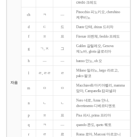
credo 크레도
Pinocchio 피노키오, cherubino
ch
ㅋ
―
케루비노
d
ㄷ
드
Dante 단테, drizza 드리차
f
ㅍ
프
Firenze 피렌체, freddo 프레도
Galileo 갈릴레오, Genova
g
ㄱ, ㅈ
그
제노바, gloria 글로리아
h
―
―
hanno 안노, oh 오
Milano 밀라노, largo 라르고,
l
ㄹ, ㄹㄹ
ㄹ
palco 팔코
자음
Macchiavelli 마키아벨리, mamma
m
ㅁ
ㅁ
맘마, Campanella 캄파넬라
Nero 네로, Anna 안나,
n
ㄴ
ㄴ
divertimento 디베르티멘토
p
ㅍ
프
Pisa 피사, prima 프리마
q
ㅋ
―
quando 콴도, queto 퀘토
r
ㄹ
르
Roma 로마, Marconi 마르코니