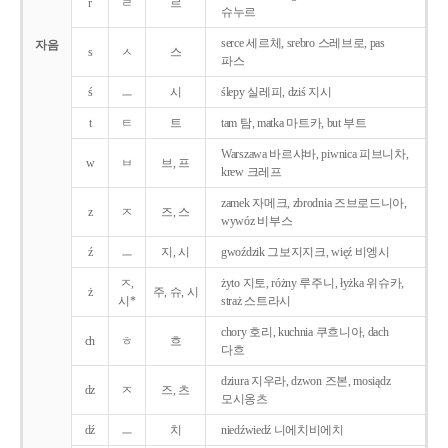
r
ㄹ
르
슈누르
serce 세르체, srebro 스레브로, pas
자음
s
ㅅ
스
파스
ś
ㅡ
시
ślepy 실레피, dziś 지시
t
ㅌ
트
tam 탐, matka 마트카, but 부트
Warszawa 바르샤바, piwnica 피브니차,
w
ㅂ
브, 프
krew 크레프
zamek 자메크, zbrodnia 즈브로드니아,
z
ㅈ
즈, 스
wywóz 비부스
ź
ㅡ
지, 시
gwoździk 그보지지크, więź 비엥시
ㅈ,
żyto 지토, różny 루주니, łyżka 위슈카,
ż
주, 슈, 시
시*
straż 스트라시
chory 호리, kuchnia 쿠흐니아, dach
ch
ㅎ
흐
다흐
dziura 지우라, dzwon 즈본, mosiądz
dz
ㅈ
즈, 츠
모시옹츠
dź
ㅡ
치
niedźwiedź 니에치비에치