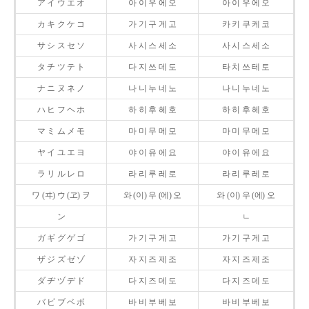
ア イ ウ エ オ
아 이 우 에 오
아 이 우 에 오
カ キ ク ケ コ
가 기 구 게 고
카 키 쿠 케 코
サ シ ス セ ソ
사 시 스 세 소
사 시 스 세 소
タ チ ツ テ ト
다 지 쓰 데 도
타 치 쓰 테 토
ナ ニ ヌ ネ ノ
나 니 누 네 노
나 니 누 네 노
ハ ヒ フ ヘ ホ
하 히 후 헤 호
하 히 후 헤 호
マ ミ ム メ モ
마 미 무 메 모
마 미 무 메 모
ヤ イ ユ エ ヨ
야 이 유 에 요
야 이 유 에 요
ラ リ ル レ ロ
라 리 루 레 로
라 리 루 레 로
ワ (ヰ) ウ (ヱ) ヲ
와 (이) 우 (에) 오
와 (이) 우 (에) 오
ン
ㄴ
ガ ギ グ ゲ ゴ
가 기 구 게 고
가 기 구 게 고
ザ ジ ズ ゼ ゾ
자 지 즈 제 조
자 지 즈 제 조
ダ ヂ ヅ デ ド
다 지 즈 데 도
다 지 즈 데 도
バ ビ ブ ベ ボ
바 비 부 베 보
바 비 부 베 보