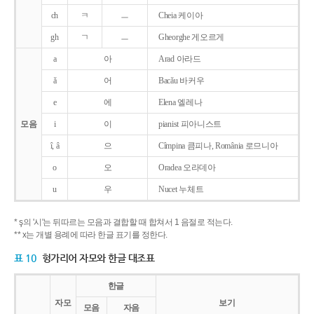
ch
ㅋ
ㅡ
Cheia 케이아
gh
ㄱ
ㅡ
Gheorghe 게오르게
a
아
Arad 아라드
ǎ
어
Bacǎu 바커우
e
에
Elena 엘레나
모음
i
이
pianist 피아니스트
î, â
으
Cîmpina 큼피나, România 로므니아
o
오
Oradea 오라데아
u
우
Nucet 누체트
* ş의 '시'는 뒤따르는 모음과 결합할 때 합쳐서 1 음절로 적는다.
** x는 개별 용례에 따라 한글 표기를 정한다.
표 10
헝가리어 자모와 한글 대조표
한글
자모
보기
모음
자음