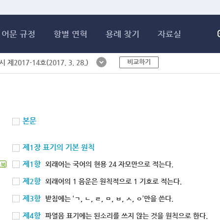
메인콘텐츠 바로가기
어문 규정
항별 연혁
용례 찾기
자료실
비교하기
제2017-14호(2017. 3. 28.)
본문
제1장 표기의 기본 원칙
제1항
외래어는 국어의 현용 24 자모만으로 적는다.
북
제2항
외래어의 1 음운은 원칙적으로 1 기호로 적는다.
제3항
받침에는 ‘ㄱ, ㄴ, ㄹ, ㅁ, ㅂ, ㅅ, ㅇ’만을 쓴다.
제4항
파열음 표기에는 된소리를 쓰지 않는 것을 원칙으로 한다.