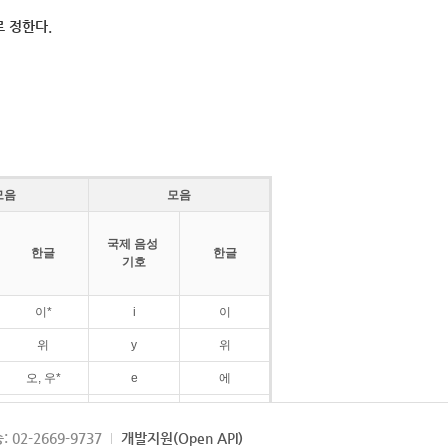
 정한다.
모음
모음
국제 음성
한글
한글
기호
이*
i
이
위
y
위
오, 우*
e
에
ø
외
: 02-2669-9737
개발지원(Open API)
ɛ
에