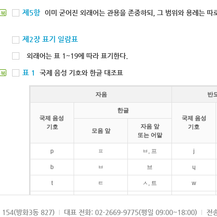
제5항
이미 굳어진 외래어는 관용을 존중하되, 그 범위와 용례는 따로
북
제2장 표기 일람표
외래어는 표 1~19에 따라 표기한다.
표 1
국제 음성 기호와 한글 대조표
북
자음
반
한글
국제 음성
국제 음성
자음 앞
기호
기호
모음 앞
또는 어말
p
ㅍ
ㅂ, 프
j
b
ㅂ
브
ɥ
t
ㅌ
ㅅ, 트
w
d
ㄷ
드
154(방화3동 827)
대표 전화: 02-2669-9775(평일 09:00~18:00)
전송
k
ㅋ
ㄱ, 크