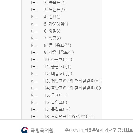
2. 물음표(?)
3. 느낌표(!)
4. 쉼표(,)
5. 가운뎃점(·)
6. 쌍점(:)
7. 빗금(/)
8. 큰따옴표(“ ”)
9. 작은따옴표(‘ ’)
10. 소괄호( ( ) )
11. 중괄호( { } )
12. 대괄호( [ ] )
13. 겹낫표(『 』)와 겹화살괄호(≪ ≫)
14. 홑낫표(「 」)와 홑화살괄호(< >)
15. 줄표( ― )
16. 붙임표(-)
17. 물결표( ~ )
18. 드러냄표( ˙ )와 밑줄(__)
19. 숨김표( O, X )
우) 07511 서울특별시 강서구 금낭화로 
20. 빠짐표( □ )