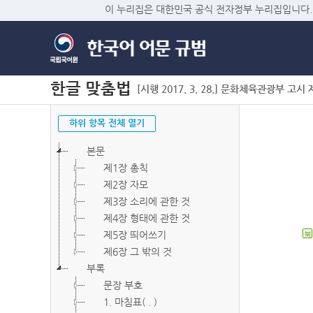
이 누리집은 대한민국 공식 전자정부 누리집입니다.
한글 맞춤법
[시행 2017. 3. 28.] 문화체육관광부 고시 제2
하위 항목 전체 열기
본문
제1장 총칙
제2장 자모
제3장 소리에 관한 것
제4장 형태에 관한 것
제5장 띄어쓰기
북
제6장 그 밖의 것
부록
문장 부호
1. 마침표( . )