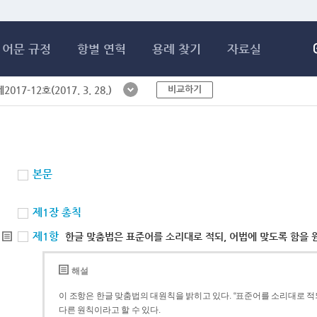
메인콘텐츠 바로가기
어문 규정
항별 연혁
용례 찾기
자료실
비교하기
017-12호(2017. 3. 28.)
본문
제1장 총칙
제1항
한글 맞춤법은 표준어를 소리대로 적되, 어법에 맞도록 함을 
해설
이 조항은 한글 맞춤법의 대원칙을 밝히고 있다. “표준어를 소리대로 적되
다른 원칙이라고 할 수 있다.