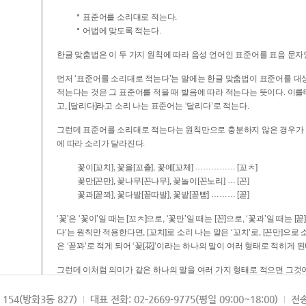
표준어를 소리대로 적는다.
어법에 맞도록 적는다.
한글 맞춤법은 이 두 가지 원칙에 따라 음성 언어인 표준어를 표음 문자
먼저 ‘표준어를 소리대로 적는다’는 말에는 한글 맞춤법이 표준어를 대상
적는다는 것은 그 표준어를 적을 때 발음에 따라 적는다는 뜻이다. 이를테면 [나무]라고 소리 나는 표준어는 ‘나무’로 적
고, [달리다]라고 소리 나는 표준어는 ‘달리다’로 적는다.
그런데 표준어를 소리대로 적는다는 원칙만으로 충분하지 않은 경우가 있다
에 따라 소리가 달라진다.
……………
꽃이[꼬치], 꽃을[꼬츨], 꽃에[꼬체]
[꼬ㅊ]
…
꽃만[꼰만], 꽃나무[꼰나무], 꽃놀이[꼰노리]
[꼰]
………
꽃과[꼳꽈], 꽃다발[꼳따발], 꽃밭[꼳빧]
[꼳]
‘꽃’은 ‘꽃이’일 때는 [꼬ㅊ]으로, ‘꽃만’일 때는 [꼰]으로, ‘꽃과’일 때는
다’는 원칙만 적용한다면, [꼬치]로 소리 나는 말은 ‘꼬치’로, [꼰만]으로 소리 나는 말은 ‘꼰만’으로, [꼳꽈]로 소리 나는 말
은 ‘꼳꽈’로 적게 되어 ‘꽃[花]’이라는 하나의 말이 여러 형태로 적히게 된
그런데 이처럼 의미가 같은 하나의 말을 여러 가지 형태로 적으면 그것이
은 하나의 말은 형태를 하나로 고정하여 일관되게 적어야 의미를 파악하기가 
되게 적는 것이 의미를 파악하는 데 효과적이다.
154(방화3동 827)
대표 전화: 02-2669-9775(평일 09:00~18:00)
전송