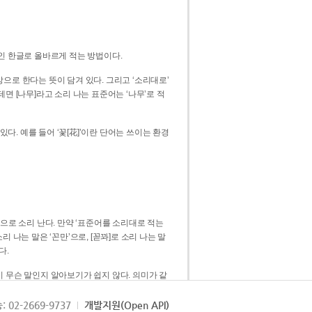
인 한글로 올바르게 적는 방법이다.
으로 한다는 뜻이 담겨 있다. 그리고 ‘소리대로’
. 예를 들어 ‘꽃[花]’이란 단어는 쓰이는 환경
 [꼳]으로 소리 난다. 만약 ‘표준어를 소리대로 적는
다.
 무슨 말인지 알아보기가 쉽지 않다. 의미가 같
쉽다. 즉 ‘꽃, 꼰, 꼳’보다는 ‘꽃’ 하나로 일관
: 02-2669-9737
개발지원(Open API)