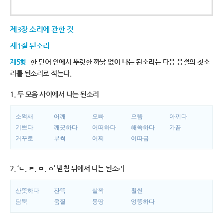
제3장 소리에 관한 것
제1절 된소리
제5항
한 단어 안에서 뚜렷한 까닭 없이 나는 된소리는 다음 음절의 첫소
리를 된소리로 적는다.
1. 두 모음 사이에서 나는 된소리
소쩍새
어깨
오빠
으뜸
아끼다
기쁘다
깨끗하다
어떠하다
해쓱하다
가끔
거꾸로
부썩
어찌
이따금
2. ‘ㄴ, ㄹ, ㅁ, ㅇ’ 받침 뒤에서 나는 된소리
산뜻하다
잔뜩
살짝
훨씬
담뿍
움찔
몽땅
엉뚱하다