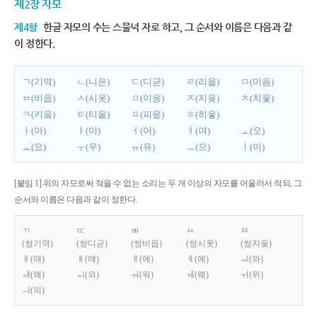
제2장 자모
제4항
한글 자모의 수는 스물넉 자로 하고, 그 순서와 이름은 다음과 같
이 정한다.
ㄱ(기역)
ㄴ(니은)
ㄷ(디귿)
ㄹ(리을)
ㅁ(미음)
ㅂ(비읍)
ㅅ(시옷)
ㅇ(이응)
ㅈ(지읒)
ㅊ(치읓)
ㅋ(키읔)
ㅌ(티읕)
ㅍ(피읖)
ㅎ(히읗)
ㅏ(아)
ㅑ(야)
ㅓ(어)
ㅕ(여)
ㅗ(오)
ㅛ(요)
ㅜ(우)
ㅠ(유)
ㅡ(으)
ㅣ(이)
[붙임 1] 위의 자모로써 적을 수 없는 소리는 두 개 이상의 자모를 어울러서 적되, 그
순서와 이름은 다음과 같이 정한다.
ㄲ
ㄸ
ㅃ
ㅆ
ㅉ
(쌍기역)
(쌍디귿)
(쌍비읍)
(쌍시옷)
(쌍지읒)
ㅐ(애)
ㅒ(얘)
ㅔ(에)
ㅖ(예)
ㅘ(와)
ㅙ(왜)
ㅚ(외)
ㅝ(워)
ㅞ(웨)
ㅟ(위)
ㅢ(의)