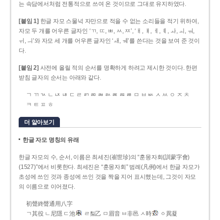
는 속담에서처럼 전통적으로 쓰여 온 것이므로 그대로 유지하였다.
[붙임 1]
한글 자모 스물넉 자만으로 적을 수 없는 소리들을 적기 위하여,
자모 두 개를 어우른 글자인 ‘ㄲ, ㄸ, ㅃ, ㅆ, ㅉ’, ‘ㅐ, ㅒ, ㅔ, ㅖ, ㅘ, ㅚ, ㅝ,
ㅟ, ㅢ’와 자모 세 개를 어우른 글자인 ‘ㅙ, ㅞ’를 쓴다는 것을 보여 준 것이
다.
[붙임 2]
사전에 올릴 적의 순서를 명확하게 하려고 제시한 것이다. 한편
받침 글자의 순서는 아래와 같다.
ㄱ ㄲ ㄳ ㄴ ㄵ ㄶ ㄷ ㄹ ㄺ ㄻ ㄼ ㄽ ㄾ ㄿ ㅀ ㅁ ㅂ ㅄ ㅅ ㅆ ㅇ ㅈ ㅊ
ㅋ ㅌ ㅍ ㅎ
더 알아보기
한글 자모 명칭의 유래
한글 자모의 수, 순서, 이름은 최세진(崔世珍)의 “훈몽자회(訓蒙字會)
(1527)”에서 비롯한다. 최세진은 “훈몽자회” 범례(凡例)에서 한글 자모가
초성에 쓰인 것과 종성에 쓰인 것을 짝을 지어 표시했는데, 그것이 자모
의 이름으로 이어졌다.
初聲終聲通用八字
ㄱ其役 ㄴ尼隱 ㄷ池
ㄹ梨乙 ㅁ眉音 ㅂ非邑 ㅅ時
ㆁ異凝