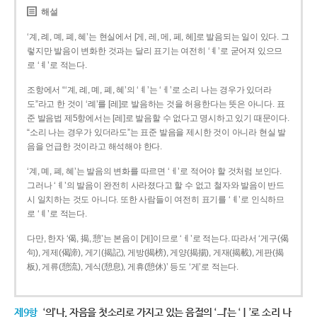
해설
‘계, 례, 몌, 폐, 혜’는 현실에서 [게, 레, 메, 페, 헤]로 발음되는 일이 있다. 그
렇지만 발음이 변화한 것과는 달리 표기는 여전히 ‘ㅖ’로 굳어져 있으므
로 ‘ㅖ’로 적는다.
조항에서 “‘계, 례, 몌, 폐, 혜’의 ‘ㅖ’는 ‘ㅔ’로 소리 나는 경우가 있더라
도”라고 한 것이 ‘례’를 [레]로 발음하는 것을 허용한다는 뜻은 아니다. 표
준 발음법 제5항에서는 [레]로 발음할 수 없다고 명시하고 있기 때문이다.
“소리 나는 경우가 있더라도”는 표준 발음을 제시한 것이 아니라 현실 발
음을 언급한 것이라고 해석해야 한다.
‘계, 몌, 폐, 혜’는 발음의 변화를 따르면 ‘ㅔ’로 적어야 할 것처럼 보인다.
그러나 ‘ㅖ’의 발음이 완전히 사라졌다고 할 수 없고 철자와 발음이 반드
시 일치하는 것도 아니다. 또한 사람들이 여전히 표기를 ‘ㅖ’로 인식하므
로 ‘ㅖ’로 적는다.
다만, 한자 ‘偈, 揭, 憩’는 본음이 [게]이므로 ‘ㅔ’로 적는다. 따라서 ‘게구(偈
句), 게제(偈諦), 게기(揭記), 게방(揭榜), 게양(揭揚), 게재(揭載), 게판(揭
板), 게류(憩流), 게식(憩息), 게휴(憩休)’ 등도 ‘게’로 적는다.
제9항
‘의’나, 자음을 첫소리로 가지고 있는 음절의 ‘ㅢ’는 ‘ㅣ’로 소리 나