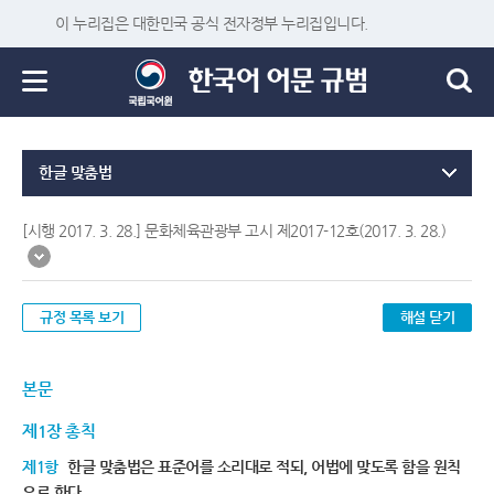
이 누리집은 대한민국 공식 전자정부 누리집입니다.
한글 맞춤법
[시행 2017. 3. 28.] 문화체육관광부 고시 제2017-12호(2017. 3. 28.)
규정 목록 보기
해설 닫기
본문
제1장 총칙
제1항
한글 맞춤법은 표준어를 소리대로 적되, 어법에 맞도록 함을 원칙
으로 한다.