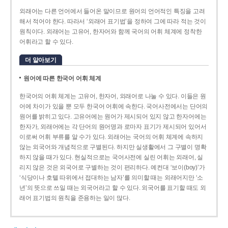
외래어는 다른 언어에서 들어온 말이므로 원어의 언어적인 특징을 고려
해서 적어야 한다. 따라서 ‘외래어 표기법’을 정하여 그에 따라 적는 것이
원칙이다. 외래어는 고유어, 한자어와 함께 국어의 어휘 체계에 정착한
어휘라고 할 수 있다.
더 알아보기
원어에 따른 한국어 어휘 체계
한국어의 어휘 체계는 고유어, 한자어, 외래어로 나눌 수 있다. 이들은 원
어에 차이가 있을 뿐 모두 한국어 어휘에 속한다. 국어사전에서는 단어의
원어를 밝히고 있다. 고유어에는 원어가 제시되어 있지 않고 한자어에는
한자가, 외래어에는 각 단어의 원어명과 로마자 표기가 제시되어 있어서
이로써 어휘 부류를 알 수가 있다. 외래어는 국어의 어휘 체계에 속하지
않는 외국어와 개념적으로 구별된다. 하지만 실생활에서 그 구별이 명확
하지 않을 때가 있다. 현실적으로는 국어사전에 실린 어휘는 외래어, 실
리지 않은 것은 외국어로 구별하는 것이 편리하다. 예컨대 ‘보이(boy)’가
‘식당이나 호텔 따위에서 접대하는 남자’를 의미할 때는 외래어지만 ‘소
년’의 뜻으로 쓰일 때는 외국어라고 할 수 있다. 외국어를 표기할 때도 외
래어 표기법의 원칙을 준용하는 일이 많다.