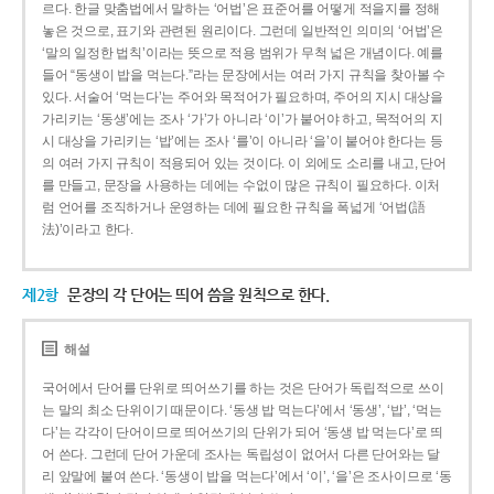
르다. 한글 맞춤법에서 말하는 ‘어법’은 표준어를 어떻게 적을지를 정해
놓은 것으로, 표기와 관련된 원리이다. 그런데 일반적인 의미의 ‘어법’은
‘말의 일정한 법칙’이라는 뜻으로 적용 범위가 무척 넓은 개념이다. 예를
들어 “동생이 밥을 먹는다.”라는 문장에서는 여러 가지 규칙을 찾아볼 수
있다. 서술어 ‘먹는다’는 주어와 목적어가 필요하며, 주어의 지시 대상을
가리키는 ‘동생’에는 조사 ‘가’가 아니라 ‘이’가 붙어야 하고, 목적어의 지
시 대상을 가리키는 ‘밥’에는 조사 ‘를’이 아니라 ‘을’이 붙어야 한다는 등
의 여러 가지 규칙이 적용되어 있는 것이다. 이 외에도 소리를 내고, 단어
를 만들고, 문장을 사용하는 데에는 수없이 많은 규칙이 필요하다. 이처
럼 언어를 조직하거나 운영하는 데에 필요한 규칙을 폭넓게 ‘어법(語
法)’이라고 한다.
제2항
문장의 각 단어는 띄어 씀을 원칙으로 한다.
해설
국어에서 단어를 단위로 띄어쓰기를 하는 것은 단어가 독립적으로 쓰이
는 말의 최소 단위이기 때문이다. ‘동생 밥 먹는다’에서 ‘동생’, ‘밥’, ‘먹는
다’는 각각이 단어이므로 띄어쓰기의 단위가 되어 ‘동생 밥 먹는다’로 띄
어 쓴다. 그런데 단어 가운데 조사는 독립성이 없어서 다른 단어와는 달
리 앞말에 붙여 쓴다. ‘동생이 밥을 먹는다’에서 ‘이’, ‘을’은 조사이므로 ‘동