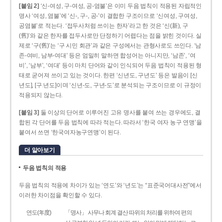
[붙임 2]
‘신-여성, 구-여성, 공-염불’은 이미 두음 법칙이 적용된 자립적인
명사 ‘여성, 염불’에 ‘신-, 구-, 공-’이 결합한 구조이므로 ‘신여성, 구여성,
공염불’로 적는다. ‘접두사처럼 쓰이는 한자’라고 한 것은 ‘신(新), 구
(舊)’와 같은 한자를 접두사로만 단정하기 어렵다는 점을 밝힌 것이다. 실
제로 ‘구(舊)’는 ‘구 시민 회관’과 같은 구성에서는 관형사로도 쓰인다. ‘남
존­-여비, 남부-­여대’ 등은 엄밀히 말하면 합성어는 아니지만, ‘남존’, ‘여
비’, ‘남부’, ‘여대’ 등이 마치 단어와 같이 인식되어 두음 법칙이 적용된 형
태로 굳어져 쓰이고 있는 것이다. 한편 ‘신년도, 구년도’ 등은 발음이 [신
년도], [구ː년도]이며 ‘신년­-도, 구년-­도’로 분석되는 구조이므로 이 규정이
적용되지 않는다.
[붙임 3]
둘 이상의 단어로 이루어진 고유 명사를 붙여 쓰는 경우에도, 결
합된 각 단어를 두음 법칙에 따라 적는다. 따라서 ‘한국 여자 농구 연맹’을
붙여서 쓰면 ‘한국여자농구연맹’이 된다.
더 알아보기
두음 법칙의 적용
두음 법칙의 적용에 차이가 있는 ‘연도’와 ‘년도’는 “표준국어대사전”에서
이러한 차이점을 확인할 수 있다.
연도(年度)
「명사」 사무나 회계 결산 따위의 처리를 위하여 편의