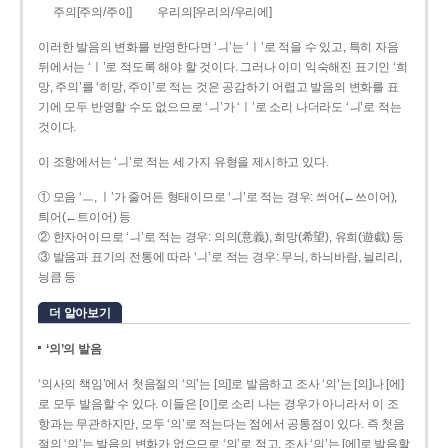
주의[주의/주이]
우리의[우리의/우리에]
이러한 발음의 변화를 반영한다면 ‘ㅢ’는 ‘ㅣ’로 적을 수 있고, 특히 자음
뒤에서는 ‘ㅣ’로 적도록 해야 할 것이다. 그러나 이미 익숙해진 표기인 ‘희
망, 주의’를 ‘히망, 주이’로 적는 것은 공감하기 어렵고 발음의 변화를 표
기에 모두 반영할 수도 없으므로 ‘ㅢ’가 ‘ㅣ’로 소리 나더라도 ‘ㅢ’로 적는
것이다.
이 조항에서는 ‘ㅢ’로 적는 세 가지 유형을 제시하고 있다.
① 모음 ‘ㅡ, ㅣ’가 줄어든 형태이므로 ‘ㅢ’로 적는 경우: 씌어(←쓰이어),
틔어(←트이어) 등
② 한자어이므로 ‘ㅢ’로 적는 경우: 의의(意義), 희망(希望), 유희(遊戱) 등
③ 발음과 표기의 전통에 따라 ‘ㅢ’로 적는 경우: 무늬, 하늬바람, 늴리리,
닁큼 등
더 알아보기
‘의’의 발음
‘의사의 책임’에서 첫음절의 ‘의’는 [의]로 발음하고 조사 ‘의’는 [의]나 [에]
로 모두 발음할 수 있다. 이들은 [이]로 소리 나는 경우가 아니라서 이 조
항과는 무관하지만, 모두 ‘의’로 적는다는 점에서 공통점이 있다. 즉 첫음
절의 ‘의’는 발음의 변화가 없으므로 ‘의’로 적고, 조사 ‘의’는 [에]로 발음할