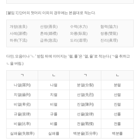
[붙임 1] 단어의 첫머리 이외의 경우에는 본음대로 적는다.
개량(改良)
선량(善良)
수력(水力)
협력(協力)
사례(謝禮)
혼례(婚禮)
와룡(臥龍)
쌍룡(雙龍)
하류(下流)
급류(急流)
도리(道理)
진리(眞理)
다만, 모음이나 ‘ㄴ’ 받침 뒤에 이어지는 ‘렬, 률’은 ‘열, 율’로 적는다.(ㄱ을 취하고
ㄴ을 버림.)
ㄱ
ㄴ
ㄱ
ㄴ
나열(羅列)
나렬
분열(分裂)
분렬
치열(齒列)
치렬
선열(先烈)
선렬
비열(卑劣)
비렬
진열(陳列)
진렬
규율(規律)
규률
선율(旋律)
선률
비율(比率)
비률
전율(戰慄)
전률
실패율(失敗率)
실패률
백분율(百分率)
백분률