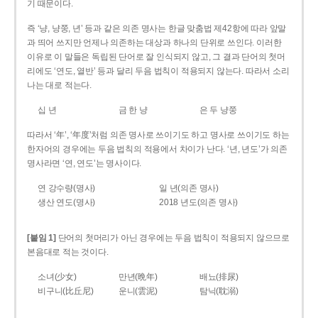
기 때문이다.
즉 ‘냥, 냥쭝, 년’ 등과 같은 의존 명사는 한글 맞춤법 제42항에 따라 앞말
과 띄어 쓰지만 언제나 의존하는 대상과 하나의 단위로 쓰인다. 이러한
이유로 이 말들은 독립된 단어로 잘 인식되지 않고, 그 결과 단어의 첫머
리에도 ‘연도, 열반’ 등과 달리 두음 법칙이 적용되지 않는다. 따라서 소리
나는 대로 적는다.
십 년
금 한 냥
은 두 냥쭝
따라서 ‘年’, ‘年度’처럼 의존 명사로 쓰이기도 하고 명사로 쓰이기도 하는
한자어의 경우에는 두음 법칙의 적용에서 차이가 난다. ‘년, 년도’가 의존
명사라면 ‘연, 연도’는 명사이다.
연 강수량(명사)
일 년(의존 명사)
생산 연도(명사)
2018 년도(의존 명사)
[붙임 1]
단어의 첫머리가 아닌 경우에는 두음 법칙이 적용되지 않으므로
본음대로 적는 것이다.
소녀(少女)
만년(晩年)
배뇨(排尿)
비구니(比丘尼)
운니(雲泥)
탐닉(耽溺)