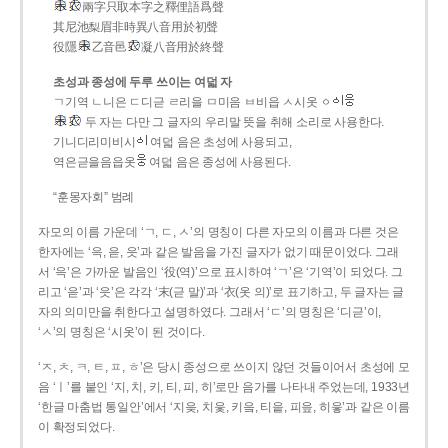
兩字只取本字之釋俚語爲聲
其尼池梨眉非時異八音用於初聲
役隱
乙音邑
凝八音用於終聲
초성과 종성에 두루 쓰이는 여덟 자
ㄱ기역 ㄴ니은 ㄷ디귿 ㄹ리을 ㅁ미음 ㅂ비읍 ㅅ시옷 ㆁ
두 자는 다만 그 글자의 우리말 뜻을 취해 소리로 사용한다.
기니디리미비시
여덟 음은 초성에 사용되고,
역은귿을음읍옷
여덟 음은 종성에 사용된다.
“훈몽자회” 범례
자모의 이름 가운데 ‘ㄱ, ㄷ, ㅅ’의 명칭이 다른 자모의 이름과 다른 것은
한자에는 ‘윽, 읃, 읏’과 같은 발음을 가진 글자가 없기 때문이었다. 그래
서 ‘윽’은 가까운 발음인 ‘役(역)’으로 표시하여 ‘ㄱ’은 ‘기역’이 되었다. 그
리고 ‘읃’과 ‘읏’은 각각 ‘末(귿 말)’과 ‘衣(옷 의)’로 표기하고, 두 글자는 글
자의 의미만을 취한다고 설명하였다. 그래서 ‘ㄷ’의 명칭은 ‘디귿’이,
‘ㅅ’의 명칭은 ‘시옷’이 된 것이다.
‘ㅈ, ㅊ, ㅋ, ㅌ, ㅍ, ㅎ’은 당시 종성으로 쓰이지 않던 것들이어서 초성에 모
음 ‘ㅣ’를 붙인 ‘지, 치, 키, 티, 피, 히’로만 음가를 나타내 주었는데, 1933년
‘한글 마춤법 통일안’에서 ‘지읒, 치읓, 키읔, 티읕, 피읖, 히읗’과 같은 이름
이 확정되었다.