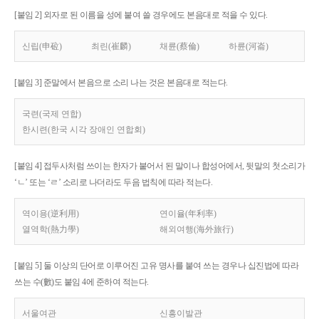
[붙임 2] 외자로 된 이름을 성에 붙여 쓸 경우에도 본음대로 적을 수 있다.
신립(申砬)
최린(崔麟)
채륜(蔡倫)
하륜(河崙)
[붙임 3] 준말에서 본음으로 소리 나는 것은 본음대로 적는다.
국련(국제 연합)
한시련(한국 시각 장애인 연합회)
[붙임 4] 접두사처럼 쓰이는 한자가 붙어서 된 말이나 합성어에서, 뒷말의 첫소리가
‘ㄴ’ 또는 ‘ㄹ’ 소리로 나더라도 두음 법칙에 따라 적는다.
역이용(逆利用)
연이율(年利率)
열역학(熱力學)
해외여행(海外旅行)
[붙임 5] 둘 이상의 단어로 이루어진 고유 명사를 붙여 쓰는 경우나 십진법에 따라
쓰는 수(數)도 붙임 4에 준하여 적는다.
서울여관
신흥이발관