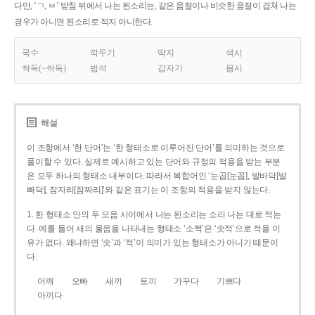
다만, ‘ㄱ, ㅂ’ 받침 뒤에서 나는 된소리는, 같은 음절이나 비슷한 음절이 겹쳐 나는
경우가 아니면 된소리로 적지 아니한다.
국수
깍두기
딱지
색시
싹둑(~싹둑)
법석
갑자기
몹시
해설
이 조항에서 ‘한 단어’는 ‘한 형태소로 이루어진 단어’를 의미하는 것으로
풀이할 수 있다. 실제로 예시하고 있는 단어와 규정의 적용을 받는 부분
은 모두 하나의 형태소 내부이다. 따라서 복합어인 ‘눈곱[눈꼽], 발바닥[발
빠닥], 잠자리[잠짜리]’와 같은 표기는 이 조항의 적용을 받지 않는다.
1. 한 형태소 안의 두 모음 사이에서 나는 된소리는 소리 나는 대로 적는
다. 예를 들어 새의 울음을 나타내는 형태소 ‘소쩍’은 ‘솟적’으로 적을 이
유가 없다. 왜냐하면 ‘솟’과 ‘적’이 의미가 있는 형태소가 아니기 때문이
다.
어깨
오빠
새끼
토끼
가꾸다
기쁘다
아끼다