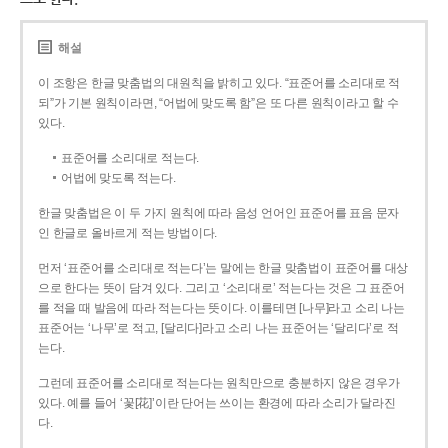
해설
이 조항은 한글 맞춤법의 대원칙을 밝히고 있다. “표준어를 소리대로 적
되”가 기본 원칙이라면, “어법에 맞도록 함”은 또 다른 원칙이라고 할 수
있다.
표준어를 소리대로 적는다.
어법에 맞도록 적는다.
한글 맞춤법은 이 두 가지 원칙에 따라 음성 언어인 표준어를 표음 문자
인 한글로 올바르게 적는 방법이다.
먼저 ‘표준어를 소리대로 적는다’는 말에는 한글 맞춤법이 표준어를 대상
으로 한다는 뜻이 담겨 있다. 그리고 ‘소리대로’ 적는다는 것은 그 표준어
를 적을 때 발음에 따라 적는다는 뜻이다. 이를테면 [나무]라고 소리 나는
표준어는 ‘나무’로 적고, [달리다]라고 소리 나는 표준어는 ‘달리다’로 적
는다.
그런데 표준어를 소리대로 적는다는 원칙만으로 충분하지 않은 경우가
있다. 예를 들어 ‘꽃[花]’이란 단어는 쓰이는 환경에 따라 소리가 달라진
다.