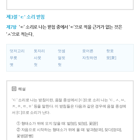
제3절 'ㄷ' 소리 받침
제7항
‘ㄷ’ 소리로 나는 받침 중에서 ‘ㄷ’으로 적을 근거가 없는 것은
‘ㅅ’으로 적는다.
덧저고리
돗자리
엇셈
웃어른
핫옷
무릇
사뭇
얼핏
자칫하면
뭇[衆]
옛
첫
헛
해설
‘ㄷ’ 소리로 나는 받침이란, 음절 종성에서 [ㄷ]으로 소리 나는 ‘ㄷ, ㅅ, ㅆ,
ㅈ, ㅊ, ㅌ, ㅎ’ 등을 말한다. 이 받침들은 다음과 같은 경우에 음절 종성에
서 [ㄷ]으로 소리가 난다.
① 형태소가 뒤에 오지 않을 때: 밭[받], 빚[빋], 꽃[꼳]
② 자음으로 시작하는 형태소가 뒤에 올 때: 밭과[받꽈], 젖다[젇따],
꽃병[꼳뼝]