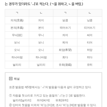
는 경우가 있더라도 ‘ㅢ’로 적는다. (ㄱ을 취하고, ㄴ을 버림.)
ㄱ
ㄴ
ㄱ
ㄴ
의의(意義)
의이
닁큼
닝큼
본의(本義)
본이
띄어쓰기
띠어쓰기
무늬[紋]
무니
씌어
씨어
보늬
보니
틔어
티어
오늬
오니
희망(希望)
히망
하늬바람
하니바람
희다
히다
늴리리
닐리리
유희(遊戱)
유히
해설
표준 발음법 제5항에서는 ‘ㅢ’의 발음을 다음과 같이 규정하고 있다.
① 자음을 첫소리로 가지고 있는 음절의 ‘ㅢ’는 [ㅣ]로 발음한다.
늴리리[닐리리]
씌어[씨어]
유희[유히]
② 단어의 첫음절 이외의 ‘의’는 [이]로, 조사 ‘의’는 [에]로 발음할 수 있다.