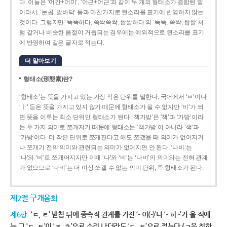
다. 이들은 ‘어간+어미’, ‘어근+어근’과 같이 두 개의 형태소가 결합된 말
이라서, ‘눈곱, 발바닥’ 등과 마찬가지로 된소리를 표기에 반영하지 않는
것이다. 그렇지만 ‘똑똑하다, 쓱싹쓱싹, 쌉쌀하다’의 ‘똑똑, 쓱싹, 쌉쌀’처
럼 같거나 비슷한 음절이 거듭되는 경우에는 예외적으로 된소리를 표기
에 반영하여 같은 글자로 적는다.
더 알아보기
형태소(形態素)란?
‘형태소’는 뜻을 가지고 있는 가장 작은 단위를 말한다. 국어에서 ‘ㅂ’이나
‘ㅣ’ 등은 뜻을 가지고 있지 않기 때문에 형태소가 될 수 없지만 ‘비’가 되
면 뜻을 이루는 최소 단위인 형태소가 된다. ‘책가방’은 ‘책’과 ‘가방’이라
는 두 가지 의미로 쪼개지기 때문에 형태소는 ‘책가방’이 아니라 ‘책’과
‘가방’이다. 더 작은 단위로 쪼개진다고 해도 쪼갰을 때 의미가 없어지거
나 쪼개기 전의 의미와 관련되는 의미가 없어지면 안 된다. ‘나비’는
‘나’와 ‘비’로 쪼개어지지만 이때 ‘나’와 ‘비’는 ‘나비’의 의미와는 전혀 관계
가 없으므로 ‘나비’는 더 이상 쪼갤 수 없는 의미 단위, 즉 형태소가 된다.
제2절 구개음화
제6항
‘ㄷ, ㅌ’ 받침 뒤에 종속적 관계를 가진 ‘- 이(-)’나 ‘- 히 -’가 올 적에
는 그 ‘ㄷ, ㅌ’이 ‘ㅈ, ㅊ’으로 소리 나더라도 ‘ㄷ, ㅌ’으로 적는다.(ㄱ을 취하