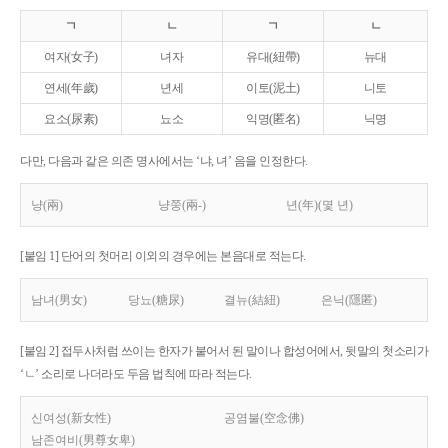
ㄱ
ㄴ
ㄱ
ㄴ
여자(女子)
녀자
유대(紐帶)
뉴대
연세(年歲)
년세
이토(泥土)
니토
요소(尿素)
뇨소
익명(匿名)
닉명
다만, 다음과 같은 의존 명사에서는 ‘냐, 녀’ 음을 인정한다.
냥(兩)
냥쭝(兩-)
년(年)(몇 년)
[붙임 1] 단어의 첫머리 이외의 경우에는 본음대로 적는다.
남녀(男女)
당뇨(糖尿)
결뉴(結紐)
은닉(隱匿)
[붙임 2] 접두사처럼 쓰이는 한자가 붙어서 된 말이나 합성어에서, 뒷말의 첫소리가
‘ㄴ’ 소리로 나더라도 두음 법칙에 따라 적는다.
신여성(新女性)
공염불(空念佛)
남존여비(男尊女卑)