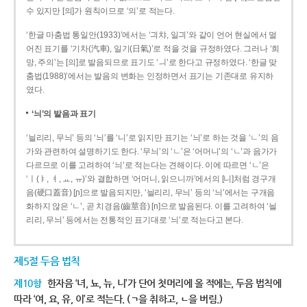
수 있지만 [의]가 원칙이므로 ‘의’로 적는다.
‘한글 마춤법 통일안(1933)’에서는 ‘긔챠, 일긔’와 같이 언어 현실에서 멀
어진 표기를 ‘기차(汽車), 일기(日氣)’로 적을 것을 규정하였다. 그러나 ‘희
망, 주의’는 [의]로 발음되므로 표기도 ‘ㅢ’로 한다고 규정하였다. ‘한글 맞
춤법(1988)’에서는 발음의 변화는 인정하면서 표기는 기존대로 유지하
였다.
‘늬’의 발음과 표기
‘늴리리, 무늬’ 등의 ‘늬’를 ‘니’로 읽지만 표기는 ‘늬’로 하는 것을 ‘ㄴ’의 음
가와 관련하여 설명하기도 한다. ‘무늬’의 ‘ㄴ’은 ‘어머니’의 ‘ㄴ’과 음가가
다르므로 이를 고려하여 ‘늬’로 적는다는 견해이다. 이에 따르면 ‘ㄴ’은
‘ㅣ(ㅑ, ㅕ, ㅛ, ㅠ)’와 결합하면 ‘어머니, 읽으니까’에서의 [니]처럼 경구개
음(硬口蓋音) [ɲ]으로 발음되지만, ‘늴리리, 무늬’ 등의 ‘늬’에서는 구개음
화하지 않은 ‘ㄴ’, 곧 치경음(齒莖音) [n]으로 발음된다. 이를 고려하여 ‘늴
리리, 무늬’ 등에서는 전통적인 표기대로 ‘늬’로 적는다고 본다.
제5절 두음 법칙
제10항
한자음 ‘녀, 뇨, 뉴, 니’가 단어 첫머리에 올 적에는, 두음 법칙에
따라 ‘여, 요, 유, 이’로 적는다. (ㄱ을 취하고, ㄴ을 버림.)