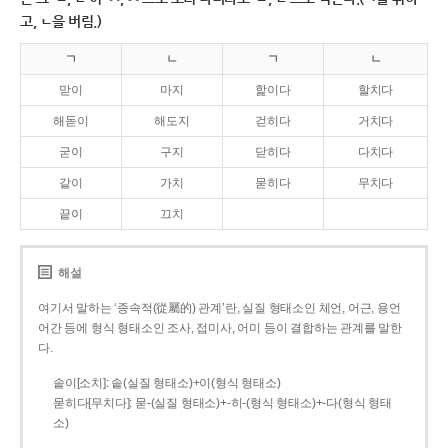
고, ㄴ을 버림.)
ㄱ
ㄴ
ㄱ
ㄴ
맏이
마지
핥이다
할치다
해돋이
해도지
걷히다
거치다
굳이
구지
닫히다
다치다
같이
가치
묻히다
무치다
끝이
끄치
해설
여기서 말하는 ‘종속적(從屬的) 관계’란, 실질 형태소인 체언, 어근, 용언
어간 등에 형식 형태소인 조사, 접미사, 어미 등이 결합하는 관계를 말한
다.
솥이[소치]: 솥(실질 형태소)+이(형식 형태소)
묻히다[무치다]: 묻­-(실질 형태소)+­-히­-(형식 형태소)+-다(형식 형태
소)