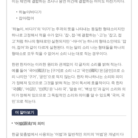
이는 체언에 결합하는 조사나 용언 어간에 결합하는 어미도 마찬가지다.
하늘이/바다가
잡아/접어
‘하늘이, 바다가’의 ‘이/가’는 주격의 뜻을 나타내는 동일한 형태소이지만
하나로 고정해서 적을 수가 없다. ‘잡-, 접-’에 결합하는 ‘-고’는 ‘잡고, 접
고’처럼 하나의 형태로만 실현되지만 ‘-아/-어’는 하나의 형태소인데도 ‘잡
아, 접어’와 같이 다르게 실현된다. 이는 달리 소리 나는 형태들을 하나의
형태소로 모두 적을 수 없어서 소리 나는 대로 적는 경우이다.
한편 한자어는 이러한 원리와 관계없이 각 글자의 소리를 밝혀 적는다.
예를 들어 ‘국어(國語)’는 [구거]로 소리 나고 ‘국민(國民)’은 [궁민]으로 소
리 나지만 ‘구거’, ‘궁민’으로 적지 않는다. 한자 하나하나는 소리와 의미
가 정해져 있으므로 그것을 밝혀 적는 것이 독서에 효율적이다. 즉 한자
‘국(國)’, ‘어(語)’, ‘민(民)’은 ‘나라 국’, ‘말씀 어’, ‘백성 민’과 같이 소리와 의
미가 정해져 있으므로 그 독립적인 소리와 의미를 알 수 있도록 ‘국어, 국
민’으로 적는다.
더 알아보기
‘어법(語法)’의 의미
한글 맞춤법에서 사용되는 ‘어법’과 일반적인 의미의 ‘어법’은 개념이 다