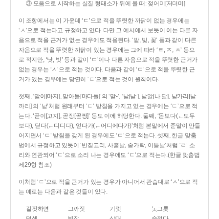
③ 모음으로 시작하는 실질 형태소가 뒤에 올 때: 젖어미[저더미]
이 조항에서는 이 가운데 ‘ㄷ’으로 적을 뚜렷한 까닭이 없는 경우에는
‘ㅅ’으로 적는다고 규정하고 있다. 다만 그 예시에서 보듯이 이는 다른 자
음으로 적을 근거가 없는 경우에도 적용된다. ‘밭, 빚, 꽃’ 등과 같이 다른
자음으로 적을 뚜렷한 까닭이 있는 경우에는 그에 따라 ‘ㅌ, ㅈ, ㅊ’ 등으
로 적지만, ‘낫, 빗’ 등과 같이 ‘ㄷ’이나 다른 자음으로 적을 뚜렷한 근거가
없는 경우는 ‘ㅅ’으로 적는 것이다. 다음과 같이 ‘ㄷ’으로 적을 뚜렷한 근
거가 있는 경우에는 당연히 ‘ㄷ’으로 적는 것이 원칙이다.
첫째, ‘맏이[마지], 맏아들[마다들]’의 ‘맏-’, ‘낟[낟ː], 낟알[나ː달], 낟가리[낟ː
까리]’의 ‘낟’처럼 원래부터 ‘ㄷ’ 받침을 가지고 있는 경우에는 ‘ㄷ’으로 적
는다. ‘곧이[고지], 곧장[곧짱]’ 등도 이에 해당한다. 둘째, ‘돋보다(←도두
보다), 딛다(←디디다), 얻다가(←어디에다가)’처럼 본말에서 준말이 만들
어지면서 ‘ㄷ’ 받침을 갖게 된 경우에도 ‘ㄷ’으로 적는다. 셋째, 한글 맞춤
법에서 규정하고 있듯이 ‘반짇고리, 사흗날, 숟가락, 이튿날’처럼 ‘ㄹ’ 소
리와 연관되어 ‘ㄷ’으로 소리 나는 경우에도 ‘ㄷ’으로 적는다.(한글 맞춤법
제29항 참조)
이처럼 ‘ㄷ’으로 적을 근거가 있는 경우가 아니어서 관습대로 ‘ㅅ’으로 적
는 예로는 다음과 같은 것들이 있다.
걸핏하면
그까짓
기껏
놋그릇
덧셈
빗장
삿대
숫접다