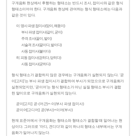
구개음화 현상에서 후행하는 형태소는 반드시 조사, 접미사와 같은 형식
형태소이어야 한다. 구개음화 현상에 관여하는 형식 형태소에는 다음과
같은 것이 있다.
이: 명사 파생 접미사(맏이, 해돋이)
부사 파생 접미사(같이, 굳이)
주격 조사(끝이, 밭이)
서술격 조사(끝이다, 밭이다)
사동 접미사(붙이다)
히: 피동 접미사(걷히다, 닫히다)
사동 접미사(굳히다)
형식 형태소가 결합하지 않은 경우에는 구개음화가 실현되지 않는다. ‘곧
이[고지]’는 부사 파생 접미사가 결합하여 부사가 되었으므로 구개음화가
실현되었지만, ‘곧이어’는 형식 형태소가 아닌 실질 형태소 부사가 결합
한 말이므로 구개음화가 실현되지 않는다.
곧이[고지]: 곧-­(어근)+­-이(부사 파생 접미사)
곧이어[고디어]: 곧(부사)+이어(부사)
현재 표준어에서 구개음화는 형태소와 형태소가 결합할 때 일어나는 현
상이다. 그러므로 ‘마디, 견디다’와 같이 하나의 형태소 내부에서는 구개
음화가 일어나지 않는다.