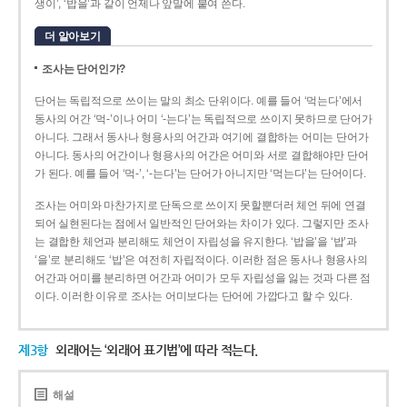
생이’, ‘밥을’과 같이 언제나 앞말에 붙여 쓴다.
더 알아보기
조사는 단어인가?
단어는 독립적으로 쓰이는 말의 최소 단위이다. 예를 들어 ‘먹는다’에서
동사의 어간 ‘먹-­’이나 어미 ‘­-는다’는 독립적으로 쓰이지 못하므로 단어가
아니다. 그래서 동사나 형용사의 어간과 여기에 결합하는 어미는 단어가
아니다. 동사의 어간이나 형용사의 어간은 어미와 서로 결합해야만 단어
가 된다. 예를 들어 ‘먹-’, ‘-는다’는 단어가 아니지만 ‘먹는다’는 단어이다.
조사는 어미와 마찬가지로 단독으로 쓰이지 못할뿐더러 체언 뒤에 연결
되어 실현된다는 점에서 일반적인 단어와는 차이가 있다. 그렇지만 조사
는 결합한 체언과 분리해도 체언이 자립성을 유지한다. ‘밥을’을 ‘밥’과
‘을’로 분리해도 ‘밥’은 여전히 자립적이다. 이러한 점은 동사나 형용사의
어간과 어미를 분리하면 어간과 어미가 모두 자립성을 잃는 것과 다른 점
이다. 이러한 이유로 조사는 어미보다는 단어에 가깝다고 할 수 있다.
제3항
외래어는 ‘외래어 표기법’에 따라 적는다.
해설