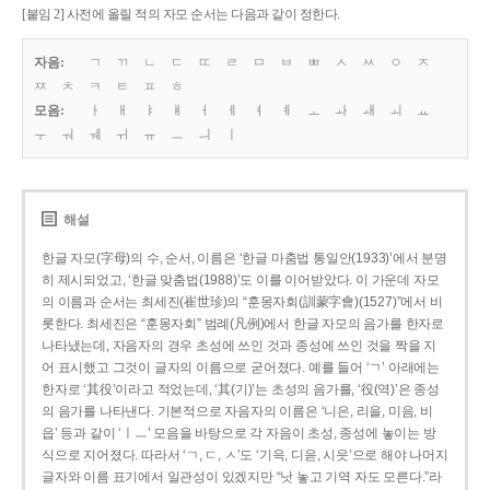
[붙임 2] 사전에 올릴 적의 자모 순서는 다음과 같이 정한다.
자음:
ㄱ
ㄲ
ㄴ
ㄷ
ㄸ
ㄹ
ㅁ
ㅂ
ㅃ
ㅅ
ㅆ
ㅇ
ㅈ
ㅉ
ㅊ
ㅋ
ㅌ
ㅍ
ㅎ
모음:
ㅏ
ㅐ
ㅑ
ㅒ
ㅓ
ㅔ
ㅕ
ㅖ
ㅗ
ㅘ
ㅙ
ㅚ
ㅛ
ㅜ
ㅝ
ㅞ
ㅟ
ㅠ
ㅡ
ㅢ
ㅣ
해설
한글 자모(字母)의 수, 순서, 이름은 ‘한글 마춤법 통일안(1933)’에서 분명
히 제시되었고, ‘한글 맞춤법(1988)’도 이를 이어받았다. 이 가운데 자모
의 이름과 순서는 최세진(崔世珍)의 “훈몽자회(訓蒙字會)(1527)”에서 비
롯한다. 최세진은 “훈몽자회” 범례(凡例)에서 한글 자모의 음가를 한자로
나타냈는데, 자음자의 경우 초성에 쓰인 것과 종성에 쓰인 것을 짝을 지
어 표시했고 그것이 글자의 이름으로 굳어졌다. 예를 들어 ‘ㄱ’ 아래에는
한자로 ‘其役’이라고 적었는데, ‘其(기)’는 초성의 음가를, ‘役(역)’은 종성
의 음가를 나타낸다. 기본적으로 자음자의 이름은 ‘니은, 리을, 미음, 비
읍’ 등과 같이 ‘ㅣㅡ’ 모음을 바탕으로 각 자음이 초성, 종성에 놓이는 방
식으로 지어졌다. 따라서 ‘ㄱ, ㄷ, ㅅ’도 ‘기윽, 디읃, 시읏’으로 해야 나머지
글자와 이름 표기에서 일관성이 있겠지만 “낫 놓고 기역 자도 모른다.”라