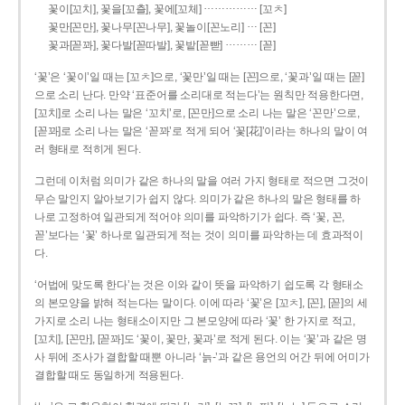
……………
꽃이[꼬치], 꽃을[꼬츨], 꽃에[꼬체]
[꼬ㅊ]
…
꽃만[꼰만], 꽃나무[꼰나무], 꽃놀이[꼰노리]
[꼰]
………
꽃과[꼳꽈], 꽃다발[꼳따발], 꽃밭[꼳빧]
[꼳]
‘꽃’은 ‘꽃이’일 때는 [꼬ㅊ]으로, ‘꽃만’일 때는 [꼰]으로, ‘꽃과’일 때는 [꼳]
으로 소리 난다. 만약 ‘표준어를 소리대로 적는다’는 원칙만 적용한다면,
[꼬치]로 소리 나는 말은 ‘꼬치’로, [꼰만]으로 소리 나는 말은 ‘꼰만’으로,
[꼳꽈]로 소리 나는 말은 ‘꼳꽈’로 적게 되어 ‘꽃[花]’이라는 하나의 말이 여
러 형태로 적히게 된다.
그런데 이처럼 의미가 같은 하나의 말을 여러 가지 형태로 적으면 그것이
무슨 말인지 알아보기가 쉽지 않다. 의미가 같은 하나의 말은 형태를 하
나로 고정하여 일관되게 적어야 의미를 파악하기가 쉽다. 즉 ‘꽃, 꼰,
꼳’보다는 ‘꽃’ 하나로 일관되게 적는 것이 의미를 파악하는 데 효과적이
다.
‘어법에 맞도록 한다’는 것은 이와 같이 뜻을 파악하기 쉽도록 각 형태소
의 본모양을 밝혀 적는다는 말이다. 이에 따라 ‘꽃’은 [꼬ㅊ], [꼰], [꼳]의 세
가지로 소리 나는 형태소이지만 그 본모양에 따라 ‘꽃’ 한 가지로 적고,
[꼬치], [꼰만], [꼳꽈]도 ‘꽃이, 꽃만, 꽃과’로 적게 된다. 이는 ‘꽃’과 같은 명
사 뒤에 조사가 결합할 때뿐 아니라 ‘늙-’과 같은 용언의 어간 뒤에 어미가
결합할 때도 동일하게 적용된다.