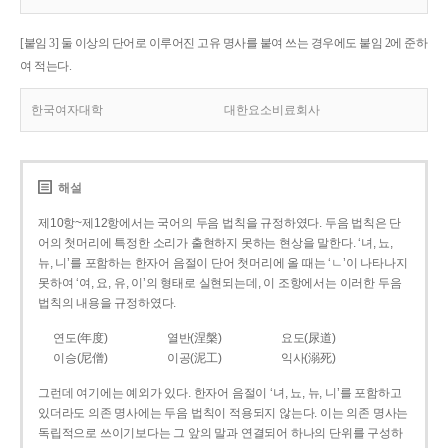
[붙임 3] 둘 이상의 단어로 이루어진 고유 명사를 붙여 쓰는 경우에도 붙임 2에 준하
여 적는다.
한국여자대학
대한요소비료회사
해설
제10항~제12항에서는 국어의 두음 법칙을 규정하였다. 두음 법칙은 단
어의 첫머리에 특정한 소리가 출현하지 못하는 현상을 말한다. ‘녀, 뇨,
뉴, 니’를 포함하는 한자어 음절이 단어 첫머리에 올 때는 ‘ㄴ’이 나타나지
못하여 ‘여, 요, 유, 이’의 형태로 실현되는데, 이 조항에서는 이러한 두음
법칙의 내용을 규정하였다.
연도(年度)
열반(涅槃)
요도(尿道)
이승(尼僧)
이공(泥工)
익사(溺死)
그런데 여기에는 예외가 있다. 한자어 음절이 ‘녀, 뇨, 뉴, 니’를 포함하고
있더라도 의존 명사에는 두음 법칙이 적용되지 않는다. 이는 의존 명사는
독립적으로 쓰이기보다는 그 앞의 말과 연결되어 하나의 단위를 구성하