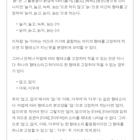
‘늙-’은 그 활용형이 환경에 따라 [늘거], [늘꼬], [늑찌], [능는] 등으로 소리
나지만 ‘늘거, 늘꼬, 늑찌, 능는’으로 적지 않고 ‘늙-’으로 어간의 형태를 고
정하여 ‘늙어, 늙고, 늙지, 늙는’으로 적는다.
늘거, 늘꼬, 늑찌, 능는 (×)
늙어, 늙고, 늙지, 늙는 (○)
이처럼 ‘늙-­’이라는 어간과 거기에 결합하는 어미의 형태를 고정하여 적
으면 각 형태소가 지닌 뜻을 분명하게 파악할 수 있다.
그러나 언제나 어법에 따라 형태소를 고정하여 적을 수 있는 것은 아니
다. 하나의 형태소라고 하더라도 한 형태로 고정하여 적을 수 없는 경우
가 있다.
덥고, 덥지
더워, 더우며
위의 ‘덥고, 덥지’에서의 ‘덥-­’과 ‘더워, 더우며’의 ‘더우-­’는 같은 형태소이
다. 어법에 따라 형태소의 본모양을 ‘덥-­’으로 고정하여 적는다면 ‘덥어,
덥으며’로 적어야 한다. 그렇지만 ‘덥어, 덥으며’는 [더버], [더브며]로 읽히
게 되므로 표준어 [더워], [더우며]의 소리를 제대로 나타낼 수 없다. 그러
므로 ‘덥고, 덥지, 더워, 더우며’는 한 형태소의 활용형이지만 그 형태를
하나로 고정할 수 없고 ‘덥-’, ‘더우-’ 두 가지로 적게 된다.