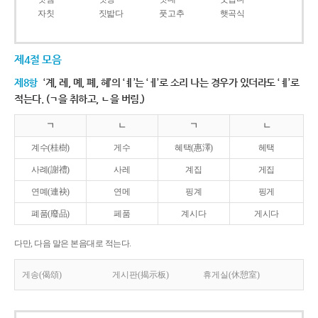
자칫
짓밟다
풋고추
햇곡식
제4절 모음
제8항
‘계, 례, 몌, 폐, 혜’의 ‘ㅖ’는 ‘ㅔ’로 소리 나는 경우가 있더라도 ‘ㅖ’로
적는다. (ㄱ을 취하고, ㄴ을 버림.)
ㄱ
ㄴ
ㄱ
ㄴ
계수(桂樹)
게수
혜택(惠澤)
헤택
사례(謝禮)
사레
계집
게집
연몌(連袂)
연메
핑계
핑게
폐품(廢品)
페품
계시다
게시다
다만, 다음 말은 본음대로 적는다.
게송(偈頌)
게시판(揭示板)
휴게실(休憩室)