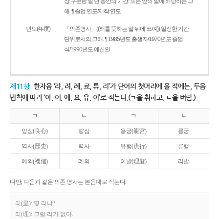
상 구분한 일 년 동안의 기간. 또는 앞의 말에 해당하는 그
해. ¶ 졸업 연도/제작 연도.
년도(年度)
「의존명사」((해를 뜻하는 말 뒤에 쓰여)) 일정한 기간
단위로서의 그해. ¶ 1985년도 출생자/1970년도 졸업
식/1990년도 예산안.
제11항
한자음 ‘랴, 려, 례, 료, 류, 리’가 단어의 첫머리에 올 적에는, 두음
법칙에 따라 ‘야, 여, 예, 요, 유, 이’로 적는다.(ㄱ을 취하고, ㄴ을 버림.)
ㄱ
ㄴ
ㄱ
ㄴ
양심(良心)
량심
용궁(龍宮)
룡궁
역사(歷史)
력사
유행(流行)
류행
예의(禮儀)
례의
이발(理髮)
리발
다만, 다음과 같은 의존 명사는 본음대로 적는다.
리(里): 몇 리냐?
리(理): 그럴 리가 없다.