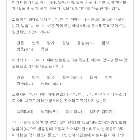
이와 마찬가지로 위의 ‘어깨, 오빠, 새끼, 토끼, 가꾸다, 기쁘다, 아끼다’를
‘엇개, 옵바, 샛기, 톳기, 갓구다, 깃브다, 앗기다’로 적을 근거는 없다.
2. 또한 한 형태소에서 ‘ㄴ, ㄹ, ㅁ, ㅇ’ 뒤에서 나는 된소리도 소리대로 적
는다. 받침 ‘ㄴ, ㄹ, ㅁ, ㅇ’은 뒤에 오는 예사소리를 된소리로 바꾸어 주는
필연적인 조건이 아니다.
건들
번개
딸기
절벙
듬성
함지
(하다)
껑둥
뭉실
(하다)
따라서 ‘ㄴ, ㄹ, ㅁ, ㅇ’ 뒤에 오는 된소리는 특별한 까닭이 있다고 할 수 없
으므로 소리 나는 대로 표기한다.
건뜻
번쩍
딸꾹
절뚝
듬뿍
함빡
(거리다)
껑뚱
뭉뚱
(하다)
(그리다)
그렇지만 ‘ㄱ, ㅂ’ 받침 뒤에 연결되는 ‘ㄱ, ㄷ, ㅂ, ㅅ, ㅈ’은 언제나 된소리
로 소리 나므로 이러한 경우에는 된소리로 표기하지 않는다.
늑대[늑때]
낙지[낙찌]
접시[접씨]
갑자기[갑짜기]
‘ㄱ, ㅂ’ 받침 외에 ‘믿고[믿꼬], 잊지[읻찌]’와 ‘낯설다[낟썰다]’처럼 앞말의
받침이 [ㄷ]으로 발음될 때 뒷말의 첫소리가 된소리로 나는 예들도 있다.
이러한 말 역시 된소리를 표기에 반영하지 않는데 이는 다른 이유에서이