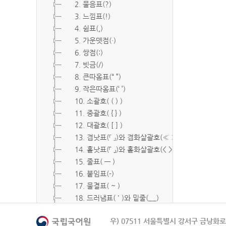
2. 물음표(?)
3. 느낌표(!)
4. 쉼표(,)
5. 가운뎃점(·)
6. 쌍점(:)
7. 빗금(/)
8. 큰따옴표(“ ”)
9. 작은따옴표(‘ ’)
10. 소괄호( ( ) )
11. 중괄호( { } )
12. 대괄호( [ ] )
13. 겹낫표(『 』)와 겹화살괄호(≪ ≫)
14. 홑낫표(「 」)와 홑화살괄호(< >)
15. 줄표( ― )
16. 붙임표(-)
17. 물결표( ~ )
18. 드러냄표( ˙ )와 밑줄(__)
19. 숨김표( O, X )
우) 07511 서울특별시 강서구 금낭화로 
20. 빠짐표( □ )