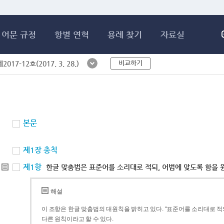
메인콘텐츠 바로가기
어문 규정
항별 연혁
용례 찾기
자료실
비교하기
017-12호(2017. 3. 28.)
본문
제1장 총칙
제1항
한글 맞춤법은 표준어를 소리대로 적되, 어법에 맞도록 함을 
해설
이 조항은 한글 맞춤법의 대원칙을 밝히고 있다. “표준어를 소리대로 적되
다른 원칙이라고 할 수 있다.