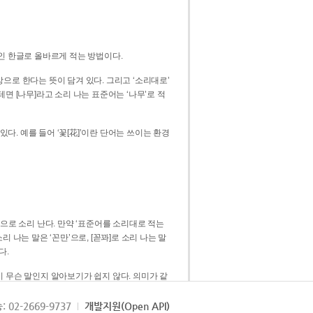
인 한글로 올바르게 적는 방법이다.
으로 한다는 뜻이 담겨 있다. 그리고 ‘소리대로’
. 예를 들어 ‘꽃[花]’이란 단어는 쓰이는 환경
 [꼳]으로 소리 난다. 만약 ‘표준어를 소리대로 적는
다.
 무슨 말인지 알아보기가 쉽지 않다. 의미가 같
쉽다. 즉 ‘꽃, 꼰, 꼳’보다는 ‘꽃’ 하나로 일관
: 02-2669-9737
개발지원(Open API)