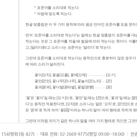
표준어를 소리대로 적는다.
어법에 맞도록 적는다.
한글 맞춤법은 이 두 가지 원칙에 따라 음성 언어인 표준어를 표음 문자
먼저 ‘표준어를 소리대로 적는다’는 말에는 한글 맞춤법이 표준어를 대상
적는다는 것은 그 표준어를 적을 때 발음에 따라 적는다는 뜻이다. 이를테면 [나무]라고 소리 나는 표준어는 ‘나무’로 적
고, [달리다]라고 소리 나는 표준어는 ‘달리다’로 적는다.
그런데 표준어를 소리대로 적는다는 원칙만으로 충분하지 않은 경우가 있다
에 따라 소리가 달라진다.
……………
꽃이[꼬치], 꽃을[꼬츨], 꽃에[꼬체]
[꼬ㅊ]
…
꽃만[꼰만], 꽃나무[꼰나무], 꽃놀이[꼰노리]
[꼰]
………
꽃과[꼳꽈], 꽃다발[꼳따발], 꽃밭[꼳빧]
[꼳]
‘꽃’은 ‘꽃이’일 때는 [꼬ㅊ]으로, ‘꽃만’일 때는 [꼰]으로, ‘꽃과’일 때는
다’는 원칙만 적용한다면, [꼬치]로 소리 나는 말은 ‘꼬치’로, [꼰만]으로 소리 나는 말은 ‘꼰만’으로, [꼳꽈]로 소리 나는 말
은 ‘꼳꽈’로 적게 되어 ‘꽃[花]’이라는 하나의 말이 여러 형태로 적히게 된
그런데 이처럼 의미가 같은 하나의 말을 여러 가지 형태로 적으면 그것이
은 하나의 말은 형태를 하나로 고정하여 일관되게 적어야 의미를 파악하기가 
되게 적는 것이 의미를 파악하는 데 효과적이다.
154(방화3동 827)
대표 전화: 02-2669-9775(평일 09:00~18:00)
전송