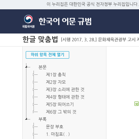
이 누리집은 대한민국 공식 전자정부 누리집입니다.
한글 맞춤법
[시행 2017. 3. 28.] 문화체육관광부 고시 제2
하위 항목 전체 열기
본문
제1장 총칙
제2장 자모
제3장 소리에 관한 것
제4장 형태에 관한 것
제5장 띄어쓰기
북
제6장 그 밖의 것
부록
문장 부호
1. 마침표( . )