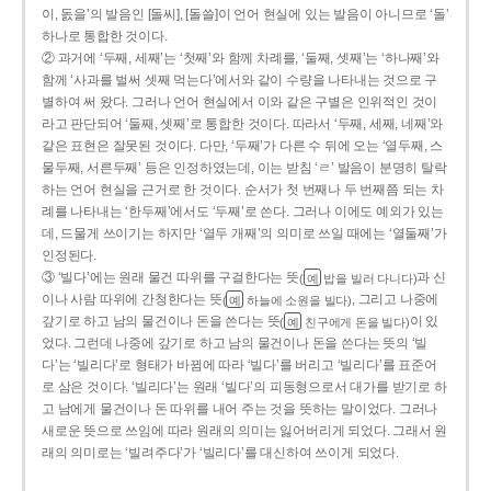
이, 돐을’의 발음인 [돌씨], [돌쓸]이 언어 현실에 있는 발음이 아니므로 ‘돌’
하나로 통합한 것이다.
② 과거에 ‘두째, 세째’는 ‘첫째’와 함께 차례를, ‘둘째, 셋째’는 ‘하나째’와
함께 ‘사과를 벌써 셋째 먹는다’에서와 같이 수량을 나타내는 것으로 구
별하여 써 왔다. 그러나 언어 현실에서 이와 같은 구별은 인위적인 것이
라고 판단되어 ‘둘째, 셋째’로 통합한 것이다. 따라서 ‘두째, 세째, 네째’와
같은 표현은 잘못된 것이다. 다만, ‘두째’가 다른 수 뒤에 오는 ‘열두째, 스
물두째, 서른두째’ 등은 인정하였는데, 이는 받침 ‘ㄹ’ 발음이 분명히 탈락
하는 언어 현실을 근거로 한 것이다. 순서가 첫 번째나 두 번째쯤 되는 차
례를 나타내는 ‘한두째’에서도 ‘두째’로 쓴다. 그러나 이에도 예외가 있는
데, 드물게 쓰이기는 하지만 ‘열두 개째’의 의미로 쓰일 때에는 ‘열둘째’가
인정된다.
③ ‘빌다’에는 원래 물건 따위를 구걸한다는 뜻
과 신
(
밥을 빌러 다니다)
예
이나 사람 따위에 간청한다는 뜻
, 그리고 나중에
(
하늘에 소원을 빌다)
예
갚기로 하고 남의 물건이나 돈을 쓴다는 뜻
이 있
(
친구에게 돈을 빌다)
예
었다. 그런데 나중에 갚기로 하고 남의 물건이나 돈을 쓴다는 뜻의 ‘빌
다’는 ‘빌리다’로 형태가 바뀜에 따라 ‘빌다’를 버리고 ‘빌리다’를 표준어
로 삼은 것이다. ‘빌리다’는 원래 ‘빌다’의 피동형으로서 대가를 받기로 하
고 남에게 물건이나 돈 따위를 내어 주는 것을 뜻하는 말이었다. 그러나
새로운 뜻으로 쓰임에 따라 원래의 의미는 잃어버리게 되었다. 그래서 원
래의 의미로는 ‘빌려주다’가 ‘빌리다’를 대신하여 쓰이게 되었다.