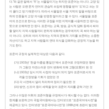
다.”와 같은 말에서 ‘두’는 서울말이기는 하지만 표준어는 아니다. 교양 있
는 사람은 오랜 문자 언어의 관습적 쓰임에 영향을 받아 ‘도’라고 쓰는 것
이 옳다고 믿기 때문이다. 따라서 서울말은 서울 지역의 말을 바탕으로
하되 언중들의 교양 의식을 반영한 말이라고 할 수 있다. 서울말을 표준
어의 조건으로 한다는 이러한 규정을 어떤 지역어를 사용하면 안 된다는
뜻으로 오해하면 안 된다. 표준어는 교육, 방송, 공식적 담화 등에서 써야
할 말이지 지역 사람들끼리 편하게 대화하는 경우에까지 꼭 써야 하는 말
이 아니다. 오히려 여러 지역어는 지역의 문화적 가치를 보존하는 소중한
자산이기도 하고 지역 사람들의 연대 의식을 강화하는 긍정적 기능을 하
기도 한다.
표준어 규정의 실제적인 대상은 다음과 같다.
(가) 1933년 ‘한글 마춤법 통일안’에서 표준어로 규정하였던 형태
가 그동안 자연스러운 언어 변화에 의해 고형(古形)이 된 것
(나) 1933년 당시 미처 사정의 대상이 되지 않아 표준어로서의 자
격을 인정받을 기회가 없었던 것
(다) 각 사전에서 달리 처리하여 정리가 필요한 것
(라) 방언, 신조어 등이 세력을 얻어 표준어 자리를 굳혀 가던 것
그러나 수많은 어휘의 표준어형을 규정에서 다 예시할 수는 없다. 이러한
한계를 보완하고자 국립국어원에서는 인터넷으로 “표준국어대사전”을
제공하고 있다. 인터넷판 “표준국어대사전”은 1999년에 초판이 발간된