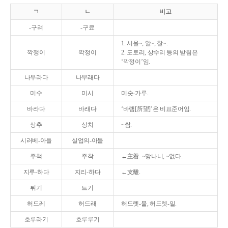
ㄱ
ㄴ
비고
-구려
-구료
1. 서울~, 알~, 찰~.
깍쟁이
깍정이
2. 도토리, 상수리 등의 받침은
‘깍정이’임.
나무라다
나무래다
미수
미시
미숫-가루.
바라다
바래다
‘바램[所望]’은 비표준어임.
상추
상치
~쌈.
시러베-아들
실업의-아들
주책
주착
←主着. ~망나니, ~없다.
지루-하다
지리-하다
←支離.
튀기
트기
허드레
허드래
허드렛-물, 허드렛-일.
호루라기
호루루기