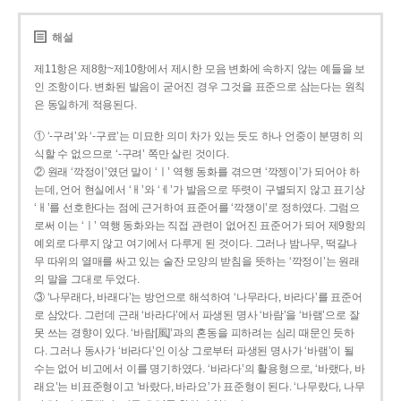
해설
제11항은 제8항~제10항에서 제시한 모음 변화에 속하지 않는 예들을 보
인 조항이다. 변화된 발음이 굳어진 경우 그것을 표준으로 삼는다는 원칙
은 동일하게 적용된다.
① ‘-구려’와 ‘-구료’는 미묘한 의미 차가 있는 듯도 하나 언중이 분명히 의
식할 수 없으므로 ‘-구려’ 쪽만 살린 것이다.
② 원래 ‘깍정이’였던 말이 ‘ㅣ’ 역행 동화를 겪으면 ‘깍젱이’가 되어야 하
는데, 언어 현실에서 ‘ㅐ’와 ‘ㅔ’가 발음으로 뚜렷이 구별되지 않고 표기상
‘ㅐ’를 선호한다는 점에 근거하여 표준어를 ‘깍쟁이’로 정하였다. 그럼으
로써 이는 ‘ㅣ’ 역행 동화와는 직접 관련이 없어진 표준어가 되어 제9항의
예외로 다루지 않고 여기에서 다루게 된 것이다. 그러나 밤나무, 떡갈나
무 따위의 열매를 싸고 있는 술잔 모양의 받침을 뜻하는 ‘깍정이’는 원래
의 말을 그대로 두었다.
③ ‘나무래다, 바래다’는 방언으로 해석하여 ‘나무라다, 바라다’를 표준어
로 삼았다. 그런데 근래 ‘바라다’에서 파생된 명사 ‘바람’을 ‘바램’으로 잘
못 쓰는 경향이 있다. ‘바람[風]’과의 혼동을 피하려는 심리 때문인 듯하
다. 그러나 동사가 ‘바라다’인 이상 그로부터 파생된 명사가 ‘바램’이 될
수는 없어 비고에서 이를 명기하였다. ‘바라다’의 활용형으로, ‘바랬다, 바
래요’는 비표준형이고 ‘바랐다, 바라요’가 표준형이 된다. ‘나무랐다, 나무