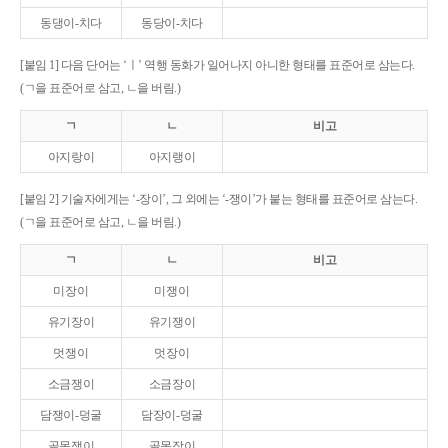
동댕이-치다
동당이-치다
[붙임 1] 다음 단어는 ‘ㅣ’ 역행 동화가 일어나지 아니한 형태를 표준어로 삼는다.
(ㄱ을 표준어로 삼고, ㄴ을 버림.)
ㄱ
ㄴ
비고
아지랑이
아지랭이
[붙임 2] 기술자에게는 ‘-장이’, 그 외에는 ‘-쟁이’가 붙는 형태를 표준어로 삼는다.
(ㄱ을 표준어로 삼고, ㄴ을 버림.)
ㄱ
ㄴ
비고
미장이
미쟁이
유기장이
유기쟁이
멋쟁이
멋장이
소금쟁이
소금장이
담쟁이-덩굴
담장이-덩굴
골목쟁이
골목장이