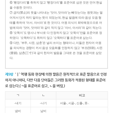
⑥ ‘뻗장다리’를 취하지 않고 ‘뻗정다리’를 표준어로 삼은 것은 언어 현실
을 수용한 것이다.
⑦ 금지(禁止)의 뜻을 나타내는 ‘앗아, 앗아라’는 빼앗는다는 원뜻과는 멀
어져서 단지 하지 말라는 뜻이 되었는데, 현실 발음에 따라 음성 모음 형
태를 취하여 ‘아서, 아서라’로 한 것이다. 어원 의식이 희박해졌으므로 어
법에 따라 ‘앗어, 앗어라’와 같이 적지 않고 ‘아서, 아서라’와 같이 적는다.
⑧ ‘오똑이’도 명사나 부사로 다 인정하지 않고 ‘오뚝이’만을 표준어로 정
하였다. ‘오똑하다’도 취하지 않고 ‘오뚝하다’를 표준어로 삼는다.
⑨ 다만, ‘부주, 사둔, 삼춘’은 널리 쓰이는 형태이나, 이들은 한자어 어원
을 의식하는 경향이 커서 음성 모음화를 인정하지 않고 ‘부조(扶助), 사돈
(査頓), 삼촌(三寸)’과 같이 한자어 발음을 그대로 쓴 것을 표준어로 삼았
다.
제9항
‘ㅣ’ 역행 동화 현상에 의한 발음은 원칙적으로 표준 발음으로 인정
하지 아니하되, 다만 다음 단어들은 그러한 동화가 적용된 형태를 표준어
로 삼는다.(ㄱ을 표준어로 삼고, ㄴ을 버림.)
ㄱ
ㄴ
비고
-내기
-나기
서울-, 시골-, 신출-, 풋-.
냄비
남비