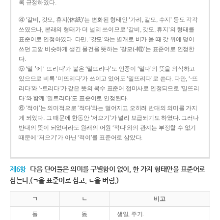
록 규정하였다.
④ ‘갈비, 갓모, 휴지(休紙)’는 변화된 형태인 ‘가리, 갈모, 수지’ 등도 각각
쓰였으나, 본래의 형태가 더 널리 쓰이므로 ‘갈비, 갓모, 휴지’의 형태를
표준어로 인정하였다. 다만, ‘갓모’와는 별개로 비가 올 때 갓 위에 덮어
쓰던 고깔 비슷하게 생긴 물건을 뜻하는 ‘갈모(-帽)’는 표준어로 인정한
다.
⑤ ‘밀-’에 ‘-뜨리다’가 붙은 ‘밀뜨리다’도 언중이 ‘밀다’의 뜻을 의식하고
있으므로 비록 ‘미뜨리다’가 쓰이고 있어도 ‘밀뜨리다’로 쓴다. 다만, ‘-뜨
리다’와 ‘-트리다’가 같은 뜻의 복수 표준어 접미사로 인정되므로 ‘밀뜨리
다’와 함께 ‘밀트리다’도 표준어로 인정된다.
⑥ ‘적이’는 의미적으로 ‘적다’와는 멀어지고 오히려 반대의 의미를 가지
게 되었다. 그 때문에 한동안 ‘저으기’가 널리 보급되기도 하였다. 그러나
반대의 뜻이 되었더라도 원래의 어원 ‘적다’와의 관계는 부정할 수 없기
때문에 ‘저으기’가 아닌 ‘적이’를 표준어로 삼았다.
제6항
다음 단어들은 의미를 구별함이 없이, 한 가지 형태만을 표준어로
삼는다.(ㄱ을 표준어로 삼고, ㄴ을 버림.)
ㄱ
ㄴ
비고
돌
돐
생일, 주기.