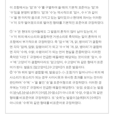
이 조항에서는 ‘암’과 ‘수’를 구별하여 쓸 때의 기본적 표준어는 ‘암’과
‘수’임을 분명히 밝혔다. ‘암’과 ‘수’는 역사적으로 ‘암ㅎ, 수ㅎ’과 같이
‘ㅎ’을 맨 마지막 음으로 가지고 있는 말이었으나 현대에 와서는 이러한
‘ㅎ’이 모두 떨어졌으므로 떨어진 형태를 기본적인 표준어로 규정하였다.
① ‘ㅎ’은 현대의 단어들에도 그 발음의 흔적이 많이 남아 있는데, 이
‘ㅎ’이 뒤의 예사소리와 결합하면 거센소리로 축약되는 일이 흔하여 이
조항에서 부가적으로 규정하였다. 즉 ‘암ㅎ’에 ‘개, 닭, 병아리’가 결합하
면 각각 ‘암캐, 암탉, 암평아리’가 되고 ‘수ㅎ’에 ‘개, 닭, 병아리’가 결합하
면 각각 ‘수캐, 수탉, 수평아리’가 되는 언어 현실을 존중하였다. 이러한
축약은 ‘다만 1’ 규정에서 언급한 예들에만 해당되는 것이므로 ‘암ㅎ, 수
ㅎ’에 ‘고양이’가 결합하더라도 ‘암고양이, 수고양이’와 같은 형태가 표준
어가 된다. 발음도 [암고양이], [수고양이]가 표준 발음이다.
② ‘수’와 뒤의 말이 결합할 때, 발음상 [ㄴ(ㄴ)] 첨가가 일어나거나 뒤의 예
사소리가 된소리가 되는 경우 사이시옷과 유사한 효과를 보이는 것이라
판단하여 ‘수’에 ‘ㅅ’을 붙인 ‘숫’을 표준어형으로 규정하였다. 이러한 경
우에는 ‘다만 2’ 규정에서 언급한 예들만 해당한다. ‘숫양, 숫염소’는 발음
이 [순냥], [순념소]이지 [수양], [수염소]가 아니므로 ‘수양, 수염소’와 같은
형태를 비표준어로 규정하였다. 또 ‘숫쥐’는 발음이 [숟쮜]이지 [수쥐]가
아니므로 ‘수쥐’와 같은 형태를 비표준어로 규정하였다.