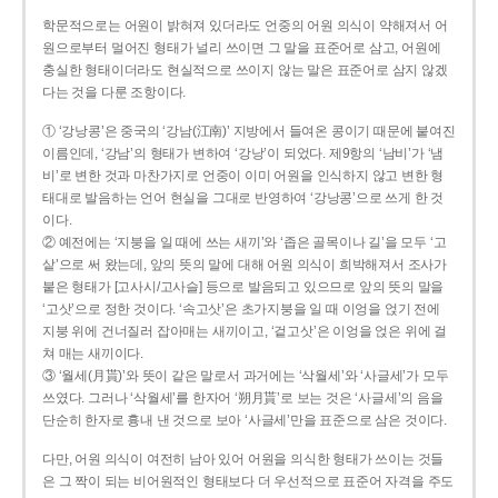
학문적으로는 어원이 밝혀져 있더라도 언중의 어원 의식이 약해져서 어
원으로부터 멀어진 형태가 널리 쓰이면 그 말을 표준어로 삼고, 어원에
충실한 형태이더라도 현실적으로 쓰이지 않는 말은 표준어로 삼지 않겠
다는 것을 다룬 조항이다.
① ‘강낭콩’은 중국의 ‘강남(江南)’ 지방에서 들여온 콩이기 때문에 붙여진
이름인데, ‘강남’의 형태가 변하여 ‘강낭’이 되었다. 제9항의 ‘남비’가 ‘냄
비’로 변한 것과 마찬가지로 언중이 이미 어원을 인식하지 않고 변한 형
태대로 발음하는 언어 현실을 그대로 반영하여 ‘강낭콩’으로 쓰게 한 것
이다.
② 예전에는 ‘지붕을 일 때에 쓰는 새끼’와 ‘좁은 골목이나 길’을 모두 ‘고
샅’으로 써 왔는데, 앞의 뜻의 말에 대해 어원 의식이 희박해져서 조사가
붙은 형태가 [고사시/고사슬] 등으로 발음되고 있으므로 앞의 뜻의 말을
‘고삿’으로 정한 것이다. ‘속고삿’은 초가지붕을 일 때 이엉을 얹기 전에
지붕 위에 건너질러 잡아매는 새끼이고, ‘겉고삿’은 이엉을 얹은 위에 걸
쳐 매는 새끼이다.
③ ‘월세(月貰)’와 뜻이 같은 말로서 과거에는 ‘삭월세’와 ‘사글세’가 모두
쓰였다. 그러나 ‘삭월세’를 한자어 ‘朔月貰’로 보는 것은 ‘사글세’의 음을
단순히 한자로 흉내 낸 것으로 보아 ‘사글세’만을 표준으로 삼은 것이다.
다만, 어원 의식이 여전히 남아 있어 어원을 의식한 형태가 쓰이는 것들
은 그 짝이 되는 비어원적인 형태보다 더 우선적으로 표준어 자격을 주도