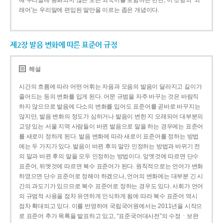
해 우리말에 동화되지 않은 모든 외국어를 포함하는 반면, 이 조항의 ‘외
래어’는 우리말에 편입된 말만을 이르는 좁은 개념이다.
제2장 발음 변화에 따른 표준어 규정
해설
시간의 흐름에 따라 어떤 어휘는 자음과 모음의 발음이 달라지고 길이가
줄어드는 등의 변화를 입게 된다. 어문 규범을 자주 바꾸는 것은 바람직
하지 않으므로 발음에 다소의 변화를 입어도 표준어를 곧바로 바꾸지는
않지만, 발음 변화의 정도가 심하거나 발음이 변한 지 오래되어 대부분의
교양 있는 서울 지역 사람들이 바뀐 발음으로 말을 하는 경우에는 표준어
를 새로이 정하게 된다. 발음 변화에 따라 새로이 표준어를 정하는 방법
에는 두 가지가 있다. 발음이 바뀐 후의 말만 인정하는 방법과 바뀌기 전
의 말과 바뀐 후의 말을 모두 인정하는 방법이다. 앞엣것에 따르면 단수
표준어, 뒤엣것에 따르면 복수 표준어가 된다. 원칙적으로는 언어가 변화
하였으면 단수 표준어로 정해야 하겠으나, 언어의 변화에는 대부분 긴 시
간의 과도기가 있으므로 복수 표준어로 정하는 경우도 있다. 사회가 언어
의 규범적 사용을 점차 유연하게 인식하게 됨에 따라 복수 표준어 역시
점차 확대되고 있다. 이를 반영하여 국립국어원에서는 2011년을 시작으
로 표준어 추가 목록을 발표하고 있고, “표준국어대사전”의 수정ㆍ보완