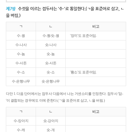
제7항
수컷을 이르는 접두사는 '수-'로 통일한다.(ㄱ을 표준어로 삼고, ㄴ
을 버림.)
ㄱ
ㄴ
비고
수-꿩
수-퀑/숫-꿩
'장끼'도 표준어임.
수-나사
숫-나사
수-놈
숫-놈
수-사돈
숫-사돈
수-소
숫-소
'황소'도 표준어임.
수-은행나무
숫-은행나무
다만 1. 다음 단어에서는 접두사 다음에서 나는 거센소리를 인정한다. 접두사 '암-
'이 결합되는 경우에도 이에 준한다.(ㄱ을 표준어로 삼고, ㄴ을 버림.)
ㄱ
ㄴ
비고
수-캉아지
숫-강아지
수-캐
숫-개