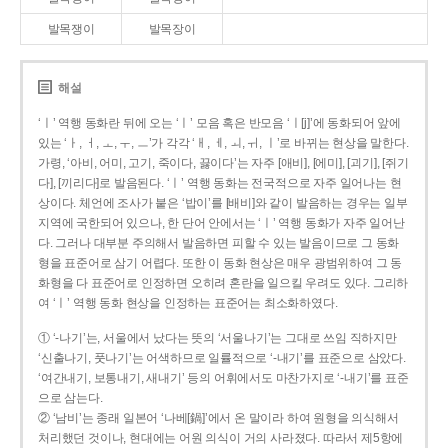
발목쟁이
발목장이
해설
‘ㅣ’ 역행 동화란 뒤에 오는 ‘ㅣ’ 모음 혹은 반모음 ‘ㅣ[j]’에 동화되어 앞에
있는 ‘ㅏ, ㅓ, ㅗ, ㅜ, ㅡ’가 각각 ‘ㅐ, ㅔ, ㅚ, ㅟ, ㅣ’로 바뀌는 현상을 말한다.
가령, ‘아비, 어미, 고기, 죽이다, 끓이다’는 자주 [애비], [에미], [괴기], [쥐기
다], [끼리다]로 발음된다. ‘ㅣ’ 역행 동화는 전국적으로 자주 일어나는 현
상이다. 체언에 조사가 붙은 ‘밥이’를 [배비]와 같이 발음하는 경우는 일부
지역에 국한되어 있으나, 한 단어 안에서는 ‘ㅣ’ 역행 동화가 자주 일어난
다. 그러나 대부분 주의해서 발음하면 피할 수 있는 발음이므로 그 동화
형을 표준어로 삼기 어렵다. 또한 이 동화 현상은 매우 광범위하여 그 동
화형을 다 표준어로 인정하면 오히려 혼란을 일으킬 우려도 있다. 그리하
여 ‘ㅣ’ 역행 동화 현상을 인정하는 표준어는 최소화하였다.
① ‘-나기’는, 서울에서 났다는 뜻의 ‘서울나기’는 그대로 쓰임 직하지만
‘신출나기, 풋나기’는 어색하므로 일률적으로 ‘-내기’를 표준으로 삼았다.
‘여간내기, 보통내기, 새내기’ 등의 어휘에서도 마찬가지로 ‘-내기’를 표준
으로 삼는다.
② ‘남비’는 종래 일본어 ‘나베[鍋]’에서 온 말이라 하여 원형을 의식해서
처리했던 것이나, 현대에는 어원 의식이 거의 사라졌다. 따라서 제5항에