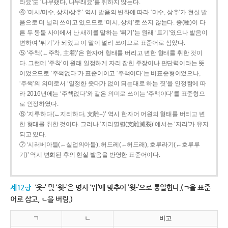
라요’도 ‘나무랬다, 나무래요’를 취하지 않는다.
④ ‘미시/미수, 상치/상추’ 역시 발음의 변화에 따라 ‘미수, 상추’가 현실 발
음으로 더 널리 쓰이고 있으므로 ‘미시, 상치’로 쓰지 않는다. 종(種)이 다
른 두 동물 사이에서 난 새끼를 말하는 ‘튀기’는 원래 ‘트기’였으나 발음이
변하여 ‘튀기’가 되었고 이 말이 널리 쓰이므로 표준어로 삼았다.
⑤ ‘주책(←주착, 主着)’은 한자어 형태를 버리고 변한 형태를 취한 것이
다. 그런데 ‘주착’이 원래 일정하게 자리 잡힌 주장이나 판단력이라는 뜻
이었으므로 ‘주책없다’가 표준어이고 ‘주책이다’는 비표준형이었으나,
‘주책’의 의미로서 ‘일정한 줏대가 없이 되는대로 하는 짓’을 인정함에 따
라 2016년에는 ‘주책없다’와 같은 의미로 쓰이는 ‘주책이다’를 표준형으
로 인정하였다.
⑥ ‘지루하다(←지리하다, 支離--)’ 역시 한자어 어원의 형태를 버리고 변
한 형태를 취한 것이다. 그러나 ‘지리멸렬(支離滅裂)’에서는 ‘지리’가 유지
되고 있다.
⑦ ‘시러베아들(←실업의아들), 허드레(←허드래), 호루라기(←호루루
기)’ 역시 변화된 후의 현실 발음을 반영한 표준어이다.
제12항
‘웃-’ 및 ‘윗-’은 명사 ‘위’에 맞추어 ‘윗-’으로 통일한다.(ㄱ을 표준
어로 삼고, ㄴ을 버림.)
ㄱ
ㄴ
비고