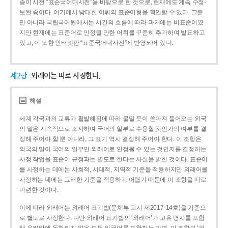
종이 사전 “표준국어대사전”을 바탕으로 한 것으로, 현재에도 계속 수정·
보완 중이다. 여기에서 방대한 어휘의 표준어형을 확인할 수 있다. 그뿐
만 아니라 국립국어원에서는 시간의 흐름에 따라 과거에는 비표준어였
지만 현재에는 표준어로 인정될 만한 어휘를 꾸준히 추가하여 발표하고
있고, 이 또한 인터넷판 “표준국어대사전”에 반영되어 있다.
제2항
외래어는 따로 사정한다.
해설
세계 각국과의 교류가 활발해짐에 따라 물밀 듯이 쏟아져 들어오는 외국
의 말은 지속적으로 조사하여 국어의 일부로 수용할 것인가의 여부를 결
정해 주어야 할 뿐 아니라, 그 표기 역시 결정해 주어야 한다. 이 조항은
외국의 말이 국어의 일부인 외래어로 인정될 수 있는 것인지를 결정하는
사정 작업을 표준어 규정과는 별도로 한다는 사실을 밝힌 것이다. 표준어
를 사정하는 데에는 사회적, 시대적, 지역적 기준을 적용하지만 외래어를
사정하는 데에는 그러한 기준을 적용하기 어렵기 때문에 이 조항을 따로
마련한 것이다.
이에 따라 외래어는 외래어 표기법(문체부 고시 제2017-14호)을 기준으
로 별도로 사정한다. 다만 외래어 표기법의 ‘외래어’가 고유 명사를 포함