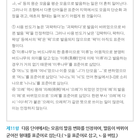
ㅘ, ㅝ’ 등의 원순 모음을 평순 모음으로 발음하는 일은 더 흔히 일어난다.
그러나 이 조항에서 다룬 단어들은 표준어 지역에서도 모음의 단순화 과
정을 겪고, 애초의 형태는 들어 보기 어렵게 된 것들이다.
① 사용 빈도가 높은 ‘괴퍅하다’는 ‘괴팍하다’로 발음이 바뀌었으므로 바
뀐 발음 ‘팍’을 인정하였다. 그러나 사용 빈도가 낮은 ‘강퍅하다, 퍅하다,
퍅성’ 등에서의 ‘퍅’은 ‘팍’으로 발음되지 않으므로 ‘퍅’이 아직도 표준어
형이다.
② ‘미류나무’는 버드나무의 한 종류이므로 ‘미류’는 어원적으로 분명히
버드나무의 의미를 담고 있는 ‘미류(美柳)’인데 이제 ‘미류’라고 발음하는
경우가 거의 없기 때문에 ‘미루나무’를 표준어로 삼았다.
③ ‘여느’도 원래 ‘여늬’였으나 이중 모음 ‘ㅢ’가 단모음 ‘ㅡ’로 변하였으므
로 ‘여느’를 표준어로 삼았다. ‘늬나노’의 ‘늬’도 언어 현실에서 [니]로 소리
나므로 ‘니나노’를 표준어로 삼는다.
④ ‘으례’ 역시 원래 ‘의례(依例)’에서 ‘으례’가 되었던 것인데 ‘례’의 발음
이 ‘레’로 바뀌었으므로 ‘으레’를 표준어로 삼았다. 한편 부사 ‘으레’에 다
시 ‘-이/-히’가 붙은 ‘으레이, 으레히’가 같은 뜻으로 쓰이는 일이 많은데,
이는 인정하지 않는다.
제11항
다음 단어에서는 모음의 발음 변화를 인정하여, 발음이 바뀌어
굳어진 형태를 표준어로 삼는다.(ㄱ을 표준어로 삼고, ㄴ을 버림.)