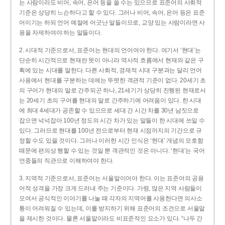
는 사람이라도 비어, 속어, 은어 등을 쓸 수는 있으므로 표준어의 사회적
기준은 상당히 느슨하다고 할 수 있다. 그러나 비어, 속어, 은어 등은 표준
어이기는 하되 언어 예절에 어긋난 말들이므로, 교양 있는 사람이라면 사
용을 자제하여야 하는 말들이다.
2. 시대적 기준으로서, 표준어는 현대의 언어여야 한다. 여기서 ‘현대’는
단순히 시간적으로 현재란 뜻이 아니라 역사적 흐름에서 현재와 같은 구
획에 있는 시대를 말한다. 다른 사회적, 경제적 시대 구분과는 달리 언어
사용에서 현대를 구분하는 데에는 뚜렷한 객관적 기준이 없다. 20세기 초
의 구어가 현대의 말로 간주되곤 하나, 21세기가 상당히 진행된 현재로서
는 20세기 초의 구어를 현대의 말로 간주하기에 어려움이 있다. 한 시대
에 최대 4세대가 공존할 수 있으므로 세대 간 시간 차를 30년 남짓으로
잡으면 넉넉잡아 100년 정도의 시간 차가 있는 말들이 한 시대에 쓰일 수
있다. 그러므로 현대를 100년 전으로부터 현재 시점까지의 기간으로 규
정할 수도 있을 것이다. 그러나 이러한 시간 인식은 ‘현대’ 개념의 모호함
때문에 편의상 행할 수 있는 것일 뿐 객관적인 것은 아니다. ‘현대’는 국어
언중들의 직관으로 이해하여야 한다.
3. 지역적 기준으로서, 표준어는 서울말이어야 한다. 이는 표준어의 공용
어적 성격을 가장 크게 드러내 주는 기준이다. 가령, 많은 지역 사람들이
모여서 공식적인 이야기를 나눌 때 각자의 지역어를 사용한다면 의사소
통이 어려워질 수 있는데, 이를 방지하기 위해 표준어의 조건으로 서울말
을 제시한 것이다. 물론 서울말이라도 비표준적인 요소가 있다. “나두 간