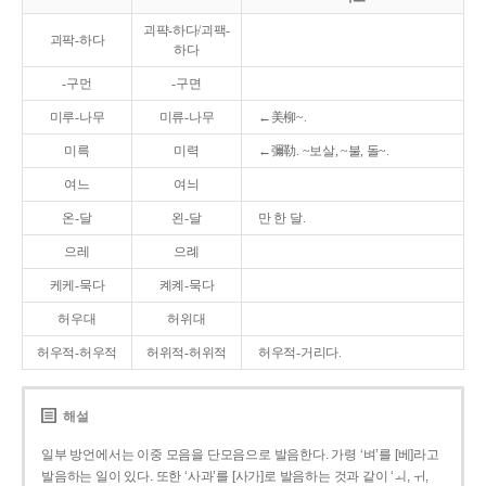
괴퍅-하다/괴팩-
괴팍-하다
하다
-구먼
-구면
미루-나무
미류-나무
←美柳~.
미륵
미력
←彌勒. ~보살, ~불, 돌~.
여느
여늬
온-달
왼-달
만 한 달.
으레
으례
케케-묵다
켸켸-묵다
허우대
허위대
허우적-허우적
허위적-허위적
허우적-거리다.
해설
일부 방언에서는 이중 모음을 단모음으로 발음한다. 가령 ‘벼’를 [베]라고
발음하는 일이 있다. 또한 ‘사과’를 [사가]로 발음하는 것과 같이 ‘ㅚ, ㅟ,