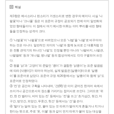
해설
제3항은 예사소리나 된소리가 거센소리로 변한 경우의 예이다. 사실 ‘나
팔꽃’이나 ‘끄나풀’ 등은 이 표준어 규정이 공표되기 전에 이미 일반화되
었던 형태들이다. 이 점에서 여기 예시한 어휘는 이미 뿌리를 내린 형태
들을 인정하는 성격이 크다.
① ‘나발꽃’이 ‘나팔꽃’으로 바뀌었으나 모든 ‘나발’을 ‘나팔’로 바꾸어야
하는 것은 아니다. 일반적인 의미의 ‘나팔’과 함께 놋쇠로 긴 대롱처럼 만
든 전통 관악기의 하나인 ‘나발’도 인정될 뿐만 아니라 ‘나팔바지, 나팔관,
나팔벌레’ 등과 ‘개나발, 병나발’ 등의 합성어에서도 각각 구별되어 쓰인
다.
② 동물 ‘삵’과 ‘고양이’의 준말인 ‘괭이’가 결합한 ‘삵괭이’는 표준 발음법
에 따라 [삭꽹이]가 되어야 하는데, 실제 발음은 [살쾡이]이므로 ‘살쾡
이’를 표준어로 삼았다. 표준어 규정 제26항에서는 ‘살쾡이’와 함께 ‘삵’도
표준어로 인정하였다.
③ ‘칸’은 공간의 구획을 나타내며, ‘간(間)’은 이미 굳어진 한자어 속에서
쓰이거나 공간으로서의 장소를 가리키는 접미사로 쓰인다. 그러므로 ‘위
칸, 한 칸 벌리다, 비어 있는 칸’ 등에서는 ‘칸’을 쓰고 ‘초가삼간, 뒷간, 마
구간, 방앗간, 외양간, 푸줏간, 헛간’ 등에서는 ‘간’을 쓴다.
④ ‘털다’는 달려 있는 것, 붙어 있는 것 따위가 떨어지게 흔들거나 치거나
한다는 뜻으로, 주로 ‘옷, 이불’ 등과 같이 먼지 따위가 붙어 있는 대상을