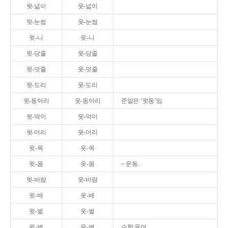
윗-넓이
웃-넓이
윗-눈썹
웃-눈썹
윗-니
웃-니
윗-당줄
웃-당줄
윗-덧줄
웃-덧줄
윗-도리
웃-도리
윗-동아리
웃-동아리
준말은 ‘윗동’임.
윗-막이
웃-막이
윗-머리
웃-머리
윗-목
웃-목
윗-몸
웃-몸
~ 운동.
윗-바람
웃-바람
윗-배
웃-배
윗-벌
웃-벌
윗-변
웃-변
수학 용어.