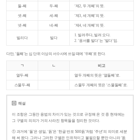
둘-째
두-째
‘제2, 두 개째’의 뜻.
셋-째
세-째
‘제3, 세 개째’의 뜻.
넷-째
네-째
‘제4, 네 개째’의 뜻.
1. 빌려주다, 빌려 오다.
빌리다
빌다
2. ‘용서를 빌다’는 ‘빌다’임.
다만, ‘둘째’는 십 단위 이상의 서수사에 쓰일 때에 ‘두째’로 한다.
ㄱ
ㄴ
비고
열두-째
열두 개째의 뜻은 ‘열둘째’로.
스물두-째
스물두 개째의 뜻은 ‘스물둘째’로.
해설
이 조항은 그동안 용법의 차이가 있는 것으로 규정해 온 것 중 현재에는
그 구별의 의의가 거의 사라진 항목들을 정리한 것이다.
① 과거에 ‘돌’은 생일, ‘돐’은 ‘한글 반포 500돐’처럼 ‘주년’의 의미로 세분
해 써 왔다. 그러나 그러한 구별은 인위적이고 불필요할 뿐만 아니라 ‘돐