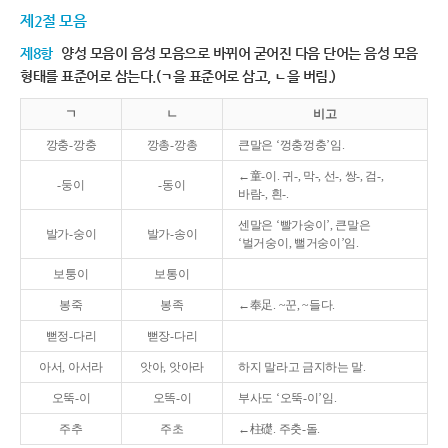
제2절 모음
제8항
양성 모음이 음성 모음으로 바뀌어 굳어진 다음 단어는 음성 모음
형태를 표준어로 삼는다.(ㄱ을 표준어로 삼고, ㄴ을 버림.)
ㄱ
ㄴ
비고
깡충-깡충
깡총-깡총
큰말은 ‘껑충껑충’임.
←童-이. 귀-, 막-, 선-, 쌍-, 검-,
-둥이
-동이
바람-, 흰-.
센말은 ‘빨가숭이’, 큰말은
발가-숭이
발가-송이
‘벌거숭이, 뻘거숭이’임.
보퉁이
보통이
봉죽
봉족
←奉足. ~꾼, ~들다.
뻗정-다리
뻗장-다리
아서, 아서라
앗아, 앗아라
하지 말라고 금지하는 말.
오뚝-이
오똑-이
부사도 ‘오뚝-이’임.
주추
주초
←柱礎. 주춧-돌.