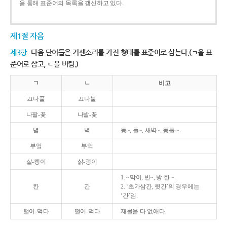
을 통해 표준어의 목록을 갱신하고 있다.
제1절 자음
제3항
다음 단어들은 거센소리를 가진 형태를 표준어로 삼는다.(ㄱ을 표
준어로 삼고, ㄴ을 버림.)
ㄱ
ㄴ
비고
끄나풀
끄나불
나팔-꽃
나발-꽃
녘
녁
동~, 들~, 새벽~, 동틀 ~.
부엌
부억
살-쾡이
삵-괭이
1. ~막이, 빈~, 방 한 ~.
칸
간
2. ‘초가삼간, 윗간’의 경우에는
‘간’임.
털어-먹다
떨어-먹다
재물을 다 없애다.