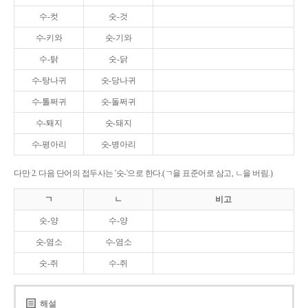
수-컷
숫-것
수-키와
숫-기와
수-탉
숫-닭
수-탕나귀
숫-당나귀
수-톨쩌귀
숫-돌쩌귀
수-퇘지
숫-돼지
수-평아리
숫-병아리
다만 2. 다음 단어의 접두사는 '숫-'으로 한다.(ㄱ을 표준어로 삼고, ㄴ을 버림.)
ㄱ
ㄴ
비고
숫-양
수-양
숫-염소
수-염소
숫-쥐
수-쥐
해설