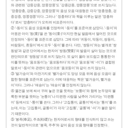
와 관련된 ‘강중강중, 깡쭝깡쭝’도 ‘강종강종, 깡쫑깡쫑’으로 쓰지 않는다.
‘깡충깡충, 강중강중, 깡쭝깡쭝’의 음성 모음 대응형은 각각 ‘껑충껑충, 겅
중겅중, 껑쭝껑쭝’이다. 그러나 ‘ 껑충하다’와 짝을 이루는 말은 ‘깡총하
다’로서 ‘깡충하다’가 오히려 비표준어이다.
② ‘-동이’도 음성 모음화를 인정하여 ‘-둥이’를 표준어로 삼았다. ‘-둥이’의
어원은 아이 ‘동(童)’을 쓴 ‘동이(童-)’이지만 현실 발음에서 멀어진 것으로
인정되어 ‘-둥이’를 표준으로 삼았다. 그에 따라 ‘귀둥이, 막둥이, 쌍둥이,
바람둥이, 흰둥이’에서 모두 ‘-둥이’를 쓴다. 다만, ‘쌍둥이’와는 별개로 ‘쌍
동밤’과 같은 단어에서는 한자어 ‘쌍동(雙童)’의 발음이 살아 있는 것으로
판단되므로 ‘쌍둥밤’으로 쓰지 않는다. 또 살이 올라 보드랍고 통통한 아
이를 뜻하는 ‘옴포동이’는 ‘옴포동하다’의 어근 ‘옴포동’에 ‘-이’가 결합된
말로서 ‘-둥이’와 관련이 없으므로 ‘옴포둥이’와 같이 쓰지 않는다.
③ ‘발가숭이’와 마찬가지로 ‘빨가숭이’도 양성 모음 뒤에 음성 모음이 결
합한 형태를 표준어로 삼는다. 이에 대응하는 짝은 ‘벌거숭이, 뻘거숭
이’이다. 그러나 ‘애송이’는 ‘애숭이’를 인정하지 않는다.
④ 물건을 보에 싸서 꾸려 놓은 것을 뜻하는 ‘보퉁이’와 함께 눈두덩의 불
룩한 부분을 뜻하는 ‘눈퉁이’나 미련한 사람을 낮추어 가리키는 ‘미련퉁
이’ 등에서도 ‘-퉁이’를 쓴다. 그러나 ‘고집통이, 골통이’에서는 ‘통이’를 쓰
는데, 이는 ‘고집통이, 골통이’가 각각 ‘고집통’, ‘골통’에 ‘-이’가 붙은 말이
기 때문이다.
⑤ ‘봉족(奉足), 주초(柱礎)’는 한자어로서의 형태를 인식하지 않고 쓰는
것이 일반적이므로 ‘봉죽, 주추’와 같이 음성 모음 형태를 인정했다.