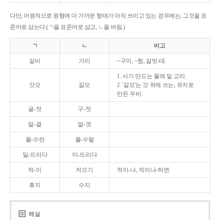
다만, 어원적으로 원형에 더 가까운 형태가 아직 쓰이고 있는 경우에는, 그것을 표
준어로 삼는다.(ㄱ을 표준어로 삼고, ㄴ을 버림.)
ㄱ
ㄴ
비고
갈비
가리
~구이, ~찜, 갈빗-대.
1. 사기 만드는 물레 밑 고리.
갓모
갈모
2. '갈모'는 갓 위에 쓰는, 유지로
만든 우비.
굴-젓
구-젓
말-곁
말-겻
물-수란
물-수랄
밀-뜨리다
미-뜨리다
적-이
저으기
적이-나, 적이나-하면.
휴지
수지
해설