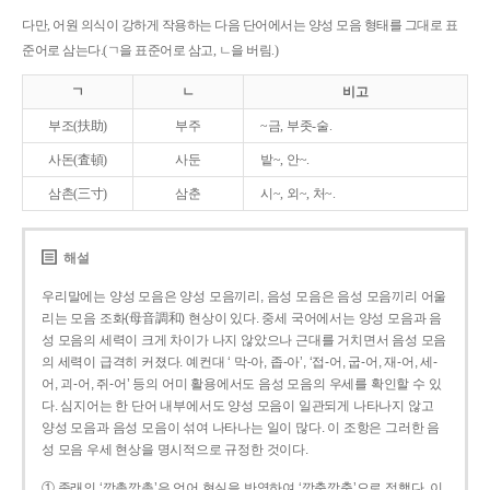
다만, 어원 의식이 강하게 작용하는 다음 단어에서는 양성 모음 형태를 그대로 표
준어로 삼는다.(ㄱ을 표준어로 삼고, ㄴ을 버림.)
ㄱ
ㄴ
비고
부조(扶助)
부주
~금, 부좃-술.
사돈(査頓)
사둔
밭~, 안~.
삼촌(三寸)
삼춘
시~, 외~, 처~.
해설
우리말에는 양성 모음은 양성 모음끼리, 음성 모음은 음성 모음끼리 어울
리는 모음 조화(母音調和) 현상이 있다. 중세 국어에서는 양성 모음과 음
성 모음의 세력이 크게 차이가 나지 않았으나 근대를 거치면서 음성 모음
의 세력이 급격히 커졌다. 예컨대 ‘ 막-아, 좁-아’, ‘접-어, 굽-어, 재-어, 세-
어, 괴-어, 쥐-어’ 등의 어미 활용에서도 음성 모음의 우세를 확인할 수 있
다. 심지어는 한 단어 내부에서도 양성 모음이 일관되게 나타나지 않고
양성 모음과 음성 모음이 섞여 나타나는 일이 많다. 이 조항은 그러한 음
성 모음 우세 현상을 명시적으로 규정한 것이다.
① 종래의 ‘깡총깡총’은 언어 현실을 반영하여 ‘깡충깡충’으로 정했다. 이