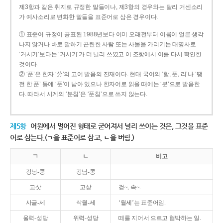
제3항과 같은 취지로 규정한 말들이나, 제3항의 경우와는 달리 거센소리
가 예사소리로 변화한 말들을 표준어로 삼은 경우이다.
① 표준어 규정이 공표된 1988년보다 이미 오래전부터 이름이 얼른 생각
나지 않거나 바로 말하기 곤란한 사람 또는 사물을 가리키는 대명사로
‘거시키’보다는 ‘거시기’가 더 널리 쓰였고 이 조항에서 이를 다시 확인한
것이다.
② ‘푼’은 한자 ‘分’의 고어 발음의 잔재이다. 현대 국어의 ‘할, 푼, 리’나 ‘땡
전 한 푼’ 등에 ‘푼’이 남아 있으나 한자어로 읽을 때에는 ‘분’으로 발음한
다. 따라서 시계의 ‘분침’은 ‘푼침’으로 쓰지 않는다.
제5항
어원에서 멀어진 형태로 굳어져서 널리 쓰이는 것은, 그것을 표준
어로 삼는다.(ㄱ을 표준어로 삼고, ㄴ을 버림.)
ㄱ
ㄴ
비고
강낭-콩
강남-콩
고삿
고샅
겉~, 속~.
사글-세
삭월-세
‘월세’는 표준어임.
울력-성당
위력-성당
떼를 지어서 으르고 협박하는 일.