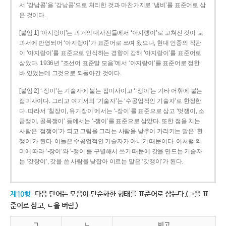
서 ‘강남콩’을 ‘강낭콩’으로 처리한 것과 마찬가지로 ‘냄비’를 표준어로 삼
은 것이다.
[붙임 1] ‘아지랑이’는 과거의 대사전들에서 ‘아지랭이’로 고쳐진 것이 교
과서에 반영되어 ‘아지랭이’가 표준어로 쓰여 왔으나, 현대 언중의 직관
이 ‘아지랑이’를 표준으로 인식하는 경향이 강해 ‘아지랑이’를 표준어로
삼았다. 1936년 “조선어 표준말 모음”에서 ‘아지랑이’를 표준어로 정한
바 있었는데 그것으로 되돌아간 것이다.
[붙임 2] ‘-장이’는 기술자에 붙는 접미사이고 ‘-쟁이’는 기타 어휘에 붙는
접미사이다. 그리고 여기서의 ‘기술자’는 ‘수공업적인 기술자’로 한정한
다. 따라서 ‘칠장이, 유기장이’에서는 ‘-장이’를 표준으로 삼고 ‘멋쟁이, 소
금쟁이, 골목쟁이’ 등에서는 ‘-쟁이’를 표준으로 삼았다. 또한 점을 치는
사람은 ‘점쟁이’가 되고 그림을 그리는 사람을 낮추어 가리키는 말은 ‘환
쟁이’가 된다. 이들은 수공업적인 기술자가 아니기 때문이다. 이처럼 의
미에 따라 ‘-장이’와 ‘-쟁이’를 구별해서 쓰기 때문에 갓을 만드는 기술자
는 ‘갓장이’, 갓을 쓴 사람을 낮잡아 이르는 말은 ‘갓쟁이’가 된다.
제10항
다음 단어는 모음이 단순화한 형태를 표준어로 삼는다.(ㄱ을 표
준어로 삼고, ㄴ을 버림.)
ㄱ
ㄴ
비고