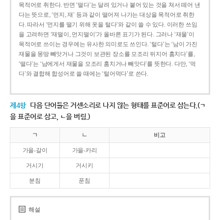
목적어로 취한다. 반면 ‘떨다’는 달려 있거나 붙어 있는 것을 쳐서 떼어 낸
다는 뜻으로, ‘먼지, 재’ 등과 같이 떨어져 나가는 대상을 목적어로 취한
다. 따라서 ‘먼지를 떨기 위해 옷을 털다’와 같이 쓸 수 있다. 이러한 쓰임
을 고려하면 ‘재떨이, 먼지떨이’가 올바른 표기가 된다. 그러나 ‘재물’이
목적어로 쓰이는 경우에는 유사한 의미로도 쓰인다. ‘털다’는 ‘남이 가진
재물을 몽땅 빼앗거나 그것이 보관된 장소를 모조리 뒤지어 훔치다’를,
‘떨다’는 ‘남에게서 재물을 모조리 훔치거나 빼앗다’를 뜻한다. 다만, ‘먹
다’와 결합해 합성어로 쓸 때에는 ‘털어먹다’로 쓴다.
제4항
다음 단어들은 거센소리로 나지 않는 형태를 표준어로 삼는다.(ㄱ
을 표준어로 삼고, ㄴ을 버림.)
ㄱ
ㄴ
비고
가을-갈이
가을-카리
거시기
거시키
분침
푼침
해설