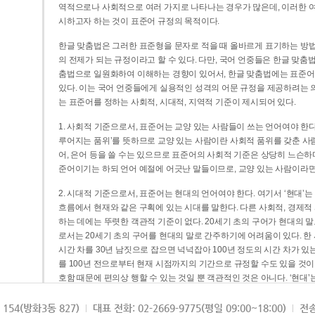
역적으로나 사회적으로 여러 가지로 나타나는 경우가 많은데, 이러한 여
시하고자 하는 것이 표준어 규정의 목적이다.
한글 맞춤법은 그러한 표준형을 문자로 적을 때 올바르게 표기하는 방법
의 전제가 되는 규정이라고 할 수 있다. 다만, 국어 언중들은 한글 맞춤
춤법으로 일원화하여 이해하는 경향이 있어서, 한글 맞춤법에는 표준어
있다. 이는 국어 언중들에게 실용적인 성격의 어문 규정을 제공하려는 
는 표준어를 정하는 사회적, 시대적, 지역적 기준이 제시되어 있다.
1. 사회적 기준으로서, 표준어는 교양 있는 사람들이 쓰는 언어여야 한다
루어지는 품위’를 뜻하므로 교양 있는 사람이란 사회적 품위를 갖춘 사람
어, 은어 등을 쓸 수는 있으므로 표준어의 사회적 기준은 상당히 느슨하다고
준어이기는 하되 언어 예절에 어긋난 말들이므로, 교양 있는 사람이라면
2. 시대적 기준으로서, 표준어는 현대의 언어여야 한다. 여기서 ‘현대
흐름에서 현재와 같은 구획에 있는 시대를 말한다. 다른 사회적, 경제적
하는 데에는 뚜렷한 객관적 기준이 없다. 20세기 초의 구어가 현대의 말
로서는 20세기 초의 구어를 현대의 말로 간주하기에 어려움이 있다. 한
시간 차를 30년 남짓으로 잡으면 넉넉잡아 100년 정도의 시간 차가 있
를 100년 전으로부터 현재 시점까지의 기간으로 규정할 수도 있을 것이다
호함 때문에 편의상 행할 수 있는 것일 뿐 객관적인 것은 아니다. ‘현대
3. 지역적 기준으로서, 표준어는 서울말이어야 한다. 이는 표준어의 공
154(방화3동 827)
대표 전화: 02-2669-9775(평일 09:00~18:00)
전송