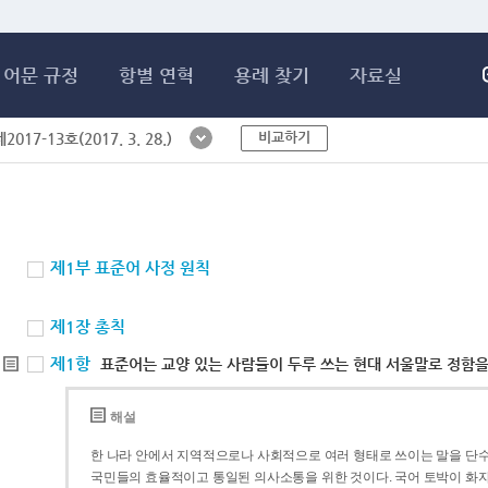
메인콘텐츠 바로가기
어문 규정
항별 연혁
용례 찾기
자료실
비교하기
017-13호(2017. 3. 28.)
제1부 표준어 사정 원칙
제1장 총칙
제1항
표준어는 교양 있는 사람들이 두루 쓰는 현대 서울말로 정함을
해설
한 나라 안에서 지역적으로나 사회적으로 여러 형태로 쓰이는 말을 단수
국민들의 효율적이고 통일된 의사소통을 위한 것이다. 국어 토박이 화자