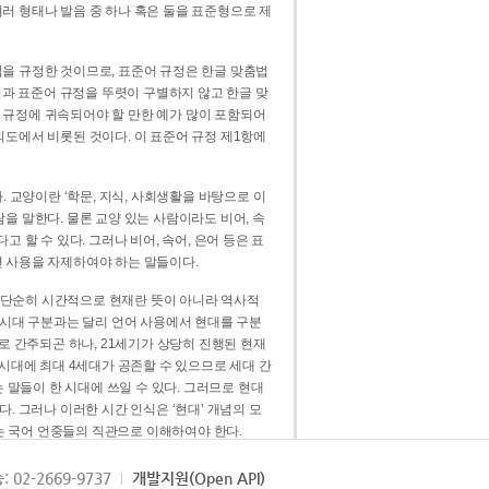
러 형태나 발음 중 하나 혹은 둘을 표준형으로 제
을 규정한 것이므로, 표준어 규정은 한글 맞춤법
법과 표준어 규정을 뚜렷이 구별하지 않고 한글 맞
 규정에 귀속되어야 할 만한 예가 많이 포함되어
의도에서 비롯된 것이다. 이 표준어 규정 제1항에
. 교양이란 ‘학문, 지식, 사회생활을 바탕으로 이
을 말한다. 물론 교양 있는 사람이라도 비어, 속
 할 수 있다. 그러나 비어, 속어, 은어 등은 표
 사용을 자제하여야 하는 말들이다.
’는 단순히 시간적으로 현재란 뜻이 아니라 역사적
 시대 구분과는 달리 언어 사용에서 현대를 구분
로 간주되곤 하나, 21세기가 상당히 진행된 현재
 시대에 최대 4세대가 공존할 수 있으므로 세대 간
는 말들이 한 시대에 쓰일 수 있다. 그러므로 현대
. 그러나 이러한 시간 인식은 ‘현대’ 개념의 모
’는 국어 언중들의 직관으로 이해하여야 한다.
용어적 성격을 가장 크게 드러내 주는 기준이다.
: 02-2669-9737
개발지원(Open API)