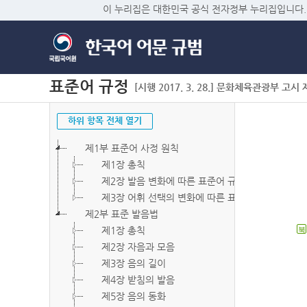
이 누리집은 대한민국 공식 전자정부 누리집입니다.
표준어 규정
[시행 2017. 3. 28.] 문화체육관광부 고시 제2
하위 항목 전체 열기
제1부 표준어 사정 원칙
제1장 총칙
제2장 발음 변화에 따른 표준어 규정
제3장 어휘 선택의 변화에 따른 표준어 규정
제2부 표준 발음법
제1장 총칙
북
제2장 자음과 모음
제3장 음의 길이
제4장 받침의 발음
제5장 음의 동화