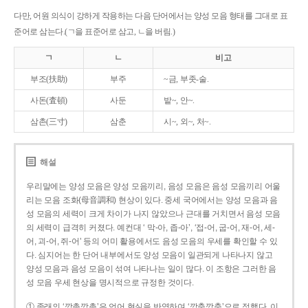
다만, 어원 의식이 강하게 작용하는 다음 단어에서는 양성 모음 형태를 그대로 표
준어로 삼는다.(ㄱ을 표준어로 삼고, ㄴ을 버림.)
ㄱ
ㄴ
비고
부조(扶助)
부주
~금, 부좃-술.
사돈(査頓)
사둔
밭~, 안~.
삼촌(三寸)
삼춘
시~, 외~, 처~.
해설
우리말에는 양성 모음은 양성 모음끼리, 음성 모음은 음성 모음끼리 어울
리는 모음 조화(母音調和) 현상이 있다. 중세 국어에서는 양성 모음과 음
성 모음의 세력이 크게 차이가 나지 않았으나 근대를 거치면서 음성 모음
의 세력이 급격히 커졌다. 예컨대 ‘ 막-아, 좁-아’, ‘접-어, 굽-어, 재-어, 세-
어, 괴-어, 쥐-어’ 등의 어미 활용에서도 음성 모음의 우세를 확인할 수 있
다. 심지어는 한 단어 내부에서도 양성 모음이 일관되게 나타나지 않고
양성 모음과 음성 모음이 섞여 나타나는 일이 많다. 이 조항은 그러한 음
성 모음 우세 현상을 명시적으로 규정한 것이다.
① 종래의 ‘깡총깡총’은 언어 현실을 반영하여 ‘깡충깡충’으로 정했다. 이