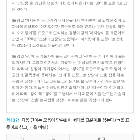
서 ‘강남콩’을 ‘강낭콩’으로 처리한 것과 마찬가지로 ‘냄비’를 표준어로 삼
은 것이다.
[붙임 1] ‘아지랑이’는 과거의 대사전들에서 ‘아지랭이’로 고쳐진 것이 교
과서에 반영되어 ‘아지랭이’가 표준어로 쓰여 왔으나, 현대 언중의 직관
이 ‘아지랑이’를 표준으로 인식하는 경향이 강해 ‘아지랑이’를 표준어로
삼았다. 1936년 “조선어 표준말 모음”에서 ‘아지랑이’를 표준어로 정한
바 있었는데 그것으로 되돌아간 것이다.
[붙임 2] ‘-장이’는 기술자에 붙는 접미사이고 ‘-쟁이’는 기타 어휘에 붙는
접미사이다. 그리고 여기서의 ‘기술자’는 ‘수공업적인 기술자’로 한정한
다. 따라서 ‘칠장이, 유기장이’에서는 ‘-장이’를 표준으로 삼고 ‘멋쟁이, 소
금쟁이, 골목쟁이’ 등에서는 ‘-쟁이’를 표준으로 삼았다. 또한 점을 치는
사람은 ‘점쟁이’가 되고 그림을 그리는 사람을 낮추어 가리키는 말은 ‘환
쟁이’가 된다. 이들은 수공업적인 기술자가 아니기 때문이다. 이처럼 의
미에 따라 ‘-장이’와 ‘-쟁이’를 구별해서 쓰기 때문에 갓을 만드는 기술자
는 ‘갓장이’, 갓을 쓴 사람을 낮잡아 이르는 말은 ‘갓쟁이’가 된다.
제10항
다음 단어는 모음이 단순화한 형태를 표준어로 삼는다.(ㄱ을 표
준어로 삼고, ㄴ을 버림.)
ㄱ
ㄴ
비고