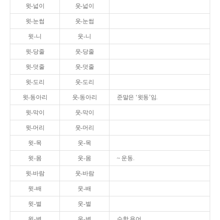
윗-넓이
웃-넓이
윗-눈썹
웃-눈썹
윗-니
웃-니
윗-당줄
웃-당줄
윗-덧줄
웃-덧줄
윗-도리
웃-도리
윗-동아리
웃-동아리
준말은 ‘윗동’임.
윗-막이
웃-막이
윗-머리
웃-머리
윗-목
웃-목
윗-몸
웃-몸
~ 운동.
윗-바람
웃-바람
윗-배
웃-배
윗-벌
웃-벌
윗-변
웃-변
수학 용어.