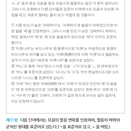
ㅘ, ㅝ’ 등의 원순 모음을 평순 모음으로 발음하는 일은 더 흔히 일어난다.
그러나 이 조항에서 다룬 단어들은 표준어 지역에서도 모음의 단순화 과
정을 겪고, 애초의 형태는 들어 보기 어렵게 된 것들이다.
① 사용 빈도가 높은 ‘괴퍅하다’는 ‘괴팍하다’로 발음이 바뀌었으므로 바
뀐 발음 ‘팍’을 인정하였다. 그러나 사용 빈도가 낮은 ‘강퍅하다, 퍅하다,
퍅성’ 등에서의 ‘퍅’은 ‘팍’으로 발음되지 않으므로 ‘퍅’이 아직도 표준어
형이다.
② ‘미류나무’는 버드나무의 한 종류이므로 ‘미류’는 어원적으로 분명히
버드나무의 의미를 담고 있는 ‘미류(美柳)’인데 이제 ‘미류’라고 발음하는
경우가 거의 없기 때문에 ‘미루나무’를 표준어로 삼았다.
③ ‘여느’도 원래 ‘여늬’였으나 이중 모음 ‘ㅢ’가 단모음 ‘ㅡ’로 변하였으므
로 ‘여느’를 표준어로 삼았다. ‘늬나노’의 ‘늬’도 언어 현실에서 [니]로 소리
나므로 ‘니나노’를 표준어로 삼는다.
④ ‘으례’ 역시 원래 ‘의례(依例)’에서 ‘으례’가 되었던 것인데 ‘례’의 발음
이 ‘레’로 바뀌었으므로 ‘으레’를 표준어로 삼았다. 한편 부사 ‘으레’에 다
시 ‘-이/-히’가 붙은 ‘으레이, 으레히’가 같은 뜻으로 쓰이는 일이 많은데,
이는 인정하지 않는다.
제11항
다음 단어에서는 모음의 발음 변화를 인정하여, 발음이 바뀌어
굳어진 형태를 표준어로 삼는다.(ㄱ을 표준어로 삼고, ㄴ을 버림.)