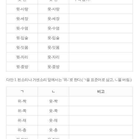
윗-사랑
웃-사랑
윗-세장
웃-세장
윗-수염
웃-수염
윗-입술
웃-입술
윗-잇몸
웃-잇몸
윗-자리
웃-자리
윗-중방
웃-중방
다만 1. 된소리나 거센소리 앞에서는 ‘위-’로 한다.(ㄱ을 표준어로 삼고, ㄴ을 버림.)
ㄱ
ㄴ
비고
위-짝
웃-짝
위-쪽
웃-쪽
위-채
웃-채
위-층
웃-층