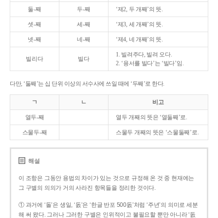
둘-째
두-째
‘제2, 두 개째’의 뜻.
셋-째
세-째
‘제3, 세 개째’의 뜻.
넷-째
네-째
‘제4, 네 개째’의 뜻.
1. 빌려주다, 빌려 오다.
빌리다
빌다
2. ‘용서를 빌다’는 ‘빌다’임.
다만, ‘둘째’는 십 단위 이상의 서수사에 쓰일 때에 ‘두째’로 한다.
ㄱ
ㄴ
비고
열두-째
열두 개째의 뜻은 ‘열둘째’로.
스물두-째
스물두 개째의 뜻은 ‘스물둘째’로.
해설
이 조항은 그동안 용법의 차이가 있는 것으로 규정해 온 것 중 현재에는
그 구별의 의의가 거의 사라진 항목들을 정리한 것이다.
① 과거에 ‘돌’은 생일, ‘돐’은 ‘한글 반포 500돐’처럼 ‘주년’의 의미로 세분
해 써 왔다. 그러나 그러한 구별은 인위적이고 불필요할 뿐만 아니라 ‘돐