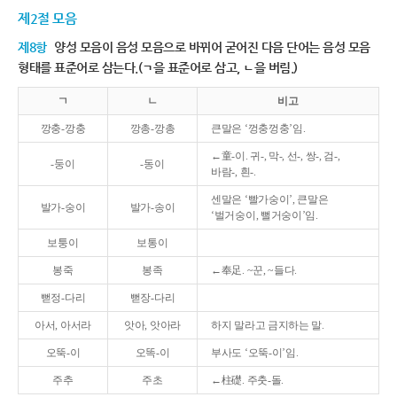
제2절 모음
제8항
양성 모음이 음성 모음으로 바뀌어 굳어진 다음 단어는 음성 모음
형태를 표준어로 삼는다.(ㄱ을 표준어로 삼고, ㄴ을 버림.)
ㄱ
ㄴ
비고
깡충-깡충
깡총-깡총
큰말은 ‘껑충껑충’임.
←童-이. 귀-, 막-, 선-, 쌍-, 검-,
-둥이
-동이
바람-, 흰-.
센말은 ‘빨가숭이’, 큰말은
발가-숭이
발가-송이
‘벌거숭이, 뻘거숭이’임.
보퉁이
보통이
봉죽
봉족
←奉足. ~꾼, ~들다.
뻗정-다리
뻗장-다리
아서, 아서라
앗아, 앗아라
하지 말라고 금지하는 말.
오뚝-이
오똑-이
부사도 ‘오뚝-이’임.
주추
주초
←柱礎. 주춧-돌.