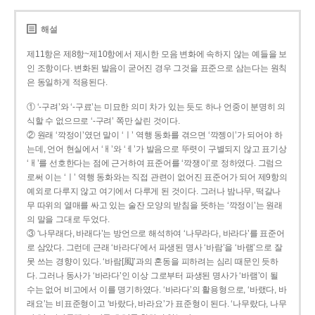
해설
제11항은 제8항~제10항에서 제시한 모음 변화에 속하지 않는 예들을 보
인 조항이다. 변화된 발음이 굳어진 경우 그것을 표준으로 삼는다는 원칙
은 동일하게 적용된다.
① ‘-구려’와 ‘-구료’는 미묘한 의미 차가 있는 듯도 하나 언중이 분명히 의
식할 수 없으므로 ‘-구려’ 쪽만 살린 것이다.
② 원래 ‘깍정이’였던 말이 ‘ㅣ’ 역행 동화를 겪으면 ‘깍젱이’가 되어야 하
는데, 언어 현실에서 ‘ㅐ’와 ‘ㅔ’가 발음으로 뚜렷이 구별되지 않고 표기상
‘ㅐ’를 선호한다는 점에 근거하여 표준어를 ‘깍쟁이’로 정하였다. 그럼으
로써 이는 ‘ㅣ’ 역행 동화와는 직접 관련이 없어진 표준어가 되어 제9항의
예외로 다루지 않고 여기에서 다루게 된 것이다. 그러나 밤나무, 떡갈나
무 따위의 열매를 싸고 있는 술잔 모양의 받침을 뜻하는 ‘깍정이’는 원래
의 말을 그대로 두었다.
③ ‘나무래다, 바래다’는 방언으로 해석하여 ‘나무라다, 바라다’를 표준어
로 삼았다. 그런데 근래 ‘바라다’에서 파생된 명사 ‘바람’을 ‘바램’으로 잘
못 쓰는 경향이 있다. ‘바람[風]’과의 혼동을 피하려는 심리 때문인 듯하
다. 그러나 동사가 ‘바라다’인 이상 그로부터 파생된 명사가 ‘바램’이 될
수는 없어 비고에서 이를 명기하였다. ‘바라다’의 활용형으로, ‘바랬다, 바
래요’는 비표준형이고 ‘바랐다, 바라요’가 표준형이 된다. ‘나무랐다, 나무