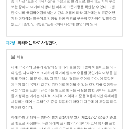
종이 사전 “표준국어대사전”을 바탕으로 한 것으로, 현재에도 계속 수정·
보완 중이다. 여기에서 방대한 어휘의 표준어형을 확인할 수 있다. 그뿐
만 아니라 국립국어원에서는 시간의 흐름에 따라 과거에는 비표준어였
지만 현재에는 표준어로 인정될 만한 어휘를 꾸준히 추가하여 발표하고
있고, 이 또한 인터넷판 “표준국어대사전”에 반영되어 있다.
제2항
외래어는 따로 사정한다.
해설
세계 각국과의 교류가 활발해짐에 따라 물밀 듯이 쏟아져 들어오는 외국
의 말은 지속적으로 조사하여 국어의 일부로 수용할 것인가의 여부를 결
정해 주어야 할 뿐 아니라, 그 표기 역시 결정해 주어야 한다. 이 조항은
외국의 말이 국어의 일부인 외래어로 인정될 수 있는 것인지를 결정하는
사정 작업을 표준어 규정과는 별도로 한다는 사실을 밝힌 것이다. 표준어
를 사정하는 데에는 사회적, 시대적, 지역적 기준을 적용하지만 외래어를
사정하는 데에는 그러한 기준을 적용하기 어렵기 때문에 이 조항을 따로
마련한 것이다.
이에 따라 외래어는 외래어 표기법(문체부 고시 제2017-14호)을 기준으
로 별도로 사정한다. 다만 외래어 표기법의 ‘외래어’가 고유 명사를 포함