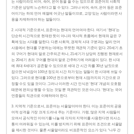
는 사람이라도 비어, 속어, 은어 등을 쓸 수는 있으므로 표준어의 사회적
기준은 상당히 느슨하다고 할 수 있다. 그러나 비어, 속어, 은어 등은 표준
어이기는 하되 언어 예절에 어긋난 말들이므로, 교양 있는 사람이라면 사
용을 자제하여야 하는 말들이다.
2. 시대적 기준으로서, 표준어는 현대의 언어여야 한다. 여기서 ‘현대’는
단순히 시간적으로 현재란 뜻이 아니라 역사적 흐름에서 현재와 같은 구
획에 있는 시대를 말한다. 다른 사회적, 경제적 시대 구분과는 달리 언어
사용에서 현대를 구분하는 데에는 뚜렷한 객관적 기준이 없다. 20세기 초
의 구어가 현대의 말로 간주되곤 하나, 21세기가 상당히 진행된 현재로서
는 20세기 초의 구어를 현대의 말로 간주하기에 어려움이 있다. 한 시대
에 최대 4세대가 공존할 수 있으므로 세대 간 시간 차를 30년 남짓으로
잡으면 넉넉잡아 100년 정도의 시간 차가 있는 말들이 한 시대에 쓰일 수
있다. 그러므로 현대를 100년 전으로부터 현재 시점까지의 기간으로 규
정할 수도 있을 것이다. 그러나 이러한 시간 인식은 ‘현대’ 개념의 모호함
때문에 편의상 행할 수 있는 것일 뿐 객관적인 것은 아니다. ‘현대’는 국어
언중들의 직관으로 이해하여야 한다.
3. 지역적 기준으로서, 표준어는 서울말이어야 한다. 이는 표준어의 공용
어적 성격을 가장 크게 드러내 주는 기준이다. 가령, 많은 지역 사람들이
모여서 공식적인 이야기를 나눌 때 각자의 지역어를 사용한다면 의사소
통이 어려워질 수 있는데, 이를 방지하기 위해 표준어의 조건으로 서울말
을 제시한 것이다. 물론 서울말이라도 비표준적인 요소가 있다. “나두 간