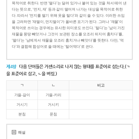
목적어로 취한다. 반면 ‘떨다’는 달려 있거나 붙어 있는 것을 쳐서 떼어 낸
다는 뜻으로, ‘먼지, 재’ 등과 같이 떨어져 나가는 대상을 목적어로 취한
다. 따라서 ‘먼지를 떨기 위해 옷을 털다’와 같이 쓸 수 있다. 이러한 쓰임
을 고려하면 ‘재떨이, 먼지떨이’가 올바른 표기가 된다. 그러나 ‘재물’이
목적어로 쓰이는 경우에는 유사한 의미로도 쓰인다. ‘털다’는 ‘남이 가진
재물을 몽땅 빼앗거나 그것이 보관된 장소를 모조리 뒤지어 훔치다’를,
‘떨다’는 ‘남에게서 재물을 모조리 훔치거나 빼앗다’를 뜻한다. 다만, ‘먹
다’와 결합해 합성어로 쓸 때에는 ‘털어먹다’로 쓴다.
제4항
다음 단어들은 거센소리로 나지 않는 형태를 표준어로 삼는다.(ㄱ
을 표준어로 삼고, ㄴ을 버림.)
ㄱ
ㄴ
비고
가을-갈이
가을-카리
거시기
거시키
분침
푼침
해설