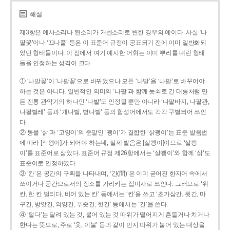
해설
제3항은 예사소리나 된소리가 거센소리로 변한 경우의 예이다. 사실 ‘나
팔꽃’이나 ‘끄나풀’ 등은 이 표준어 규정이 공표되기 전에 이미 일반화되
었던 형태들이다. 이 점에서 여기 예시한 어휘는 이미 뿌리를 내린 형태
들을 인정하는 성격이 크다.
① ‘나발꽃’이 ‘나팔꽃’으로 바뀌었으나 모든 ‘나발’을 ‘나팔’로 바꾸어야
하는 것은 아니다. 일반적인 의미의 ‘나팔’과 함께 놋쇠로 긴 대롱처럼 만
든 전통 관악기의 하나인 ‘나발’도 인정될 뿐만 아니라 ‘나팔바지, 나팔관,
나팔벌레’ 등과 ‘개나발, 병나발’ 등의 합성어에서도 각각 구별되어 쓰인
다.
② 동물 ‘삵’과 ‘고양이’의 준말인 ‘괭이’가 결합한 ‘삵괭이’는 표준 발음법
에 따라 [삭꽹이]가 되어야 하는데, 실제 발음은 [살쾡이]이므로 ‘살쾡
이’를 표준어로 삼았다. 표준어 규정 제26항에서는 ‘살쾡이’와 함께 ‘삵’도
표준어로 인정하였다.
③ ‘칸’은 공간의 구획을 나타내며, ‘간(間)’은 이미 굳어진 한자어 속에서
쓰이거나 공간으로서의 장소를 가리키는 접미사로 쓰인다. 그러므로 ‘위
칸, 한 칸 벌리다, 비어 있는 칸’ 등에서는 ‘칸’을 쓰고 ‘초가삼간, 뒷간, 마
구간, 방앗간, 외양간, 푸줏간, 헛간’ 등에서는 ‘간’을 쓴다.
④ ‘털다’는 달려 있는 것, 붙어 있는 것 따위가 떨어지게 흔들거나 치거나
한다는 뜻으로, 주로 ‘옷, 이불’ 등과 같이 먼지 따위가 붙어 있는 대상을