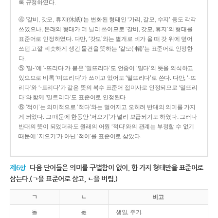
록 규정하였다.
④ ‘갈비, 갓모, 휴지(休紙)’는 변화된 형태인 ‘가리, 갈모, 수지’ 등도 각각
쓰였으나, 본래의 형태가 더 널리 쓰이므로 ‘갈비, 갓모, 휴지’의 형태를
표준어로 인정하였다. 다만, ‘갓모’와는 별개로 비가 올 때 갓 위에 덮어
쓰던 고깔 비슷하게 생긴 물건을 뜻하는 ‘갈모(-帽)’는 표준어로 인정한
다.
⑤ ‘밀-’에 ‘-뜨리다’가 붙은 ‘밀뜨리다’도 언중이 ‘밀다’의 뜻을 의식하고
있으므로 비록 ‘미뜨리다’가 쓰이고 있어도 ‘밀뜨리다’로 쓴다. 다만, ‘-뜨
리다’와 ‘-트리다’가 같은 뜻의 복수 표준어 접미사로 인정되므로 ‘밀뜨리
다’와 함께 ‘밀트리다’도 표준어로 인정된다.
⑥ ‘적이’는 의미적으로 ‘적다’와는 멀어지고 오히려 반대의 의미를 가지
게 되었다. 그 때문에 한동안 ‘저으기’가 널리 보급되기도 하였다. 그러나
반대의 뜻이 되었더라도 원래의 어원 ‘적다’와의 관계는 부정할 수 없기
때문에 ‘저으기’가 아닌 ‘적이’를 표준어로 삼았다.
제6항
다음 단어들은 의미를 구별함이 없이, 한 가지 형태만을 표준어로
삼는다.(ㄱ을 표준어로 삼고, ㄴ을 버림.)
ㄱ
ㄴ
비고
돌
돐
생일, 주기.