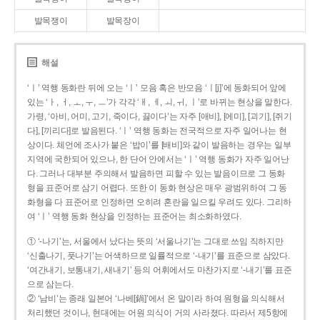
발목쟁이
발목장이
해설
‘ㅣ’ 역행 동화란 뒤에 오는 ‘ㅣ’ 모음 혹은 반모음 ‘ㅣ[j]’에 동화되어 앞에
있는 ‘ㅏ, ㅓ, ㅗ, ㅜ, ㅡ’가 각각 ‘ㅐ, ㅔ, ㅚ, ㅟ, ㅣ’로 바뀌는 현상을 말한다.
가령, ‘아비, 어미, 고기, 죽이다, 끓이다’는 자주 [애비], [에미], [괴기], [쥐기
다], [끼리다]로 발음된다. ‘ㅣ’ 역행 동화는 전국적으로 자주 일어나는 현
상이다. 체언에 조사가 붙은 ‘밥이’를 [배비]와 같이 발음하는 경우는 일부
지역에 국한되어 있으나, 한 단어 안에서는 ‘ㅣ’ 역행 동화가 자주 일어난
다. 그러나 대부분 주의해서 발음하면 피할 수 있는 발음이므로 그 동화
형을 표준어로 삼기 어렵다. 또한 이 동화 현상은 매우 광범위하여 그 동
화형을 다 표준어로 인정하면 오히려 혼란을 일으킬 우려도 있다. 그리하
여 ‘ㅣ’ 역행 동화 현상을 인정하는 표준어는 최소화하였다.
① ‘-나기’는, 서울에서 났다는 뜻의 ‘서울나기’는 그대로 쓰임 직하지만
‘신출나기, 풋나기’는 어색하므로 일률적으로 ‘-내기’를 표준으로 삼았다.
‘여간내기, 보통내기, 새내기’ 등의 어휘에서도 마찬가지로 ‘-내기’를 표준
으로 삼는다.
② ‘남비’는 종래 일본어 ‘나베[鍋]’에서 온 말이라 하여 원형을 의식해서
처리했던 것이나, 현대에는 어원 의식이 거의 사라졌다. 따라서 제5항에