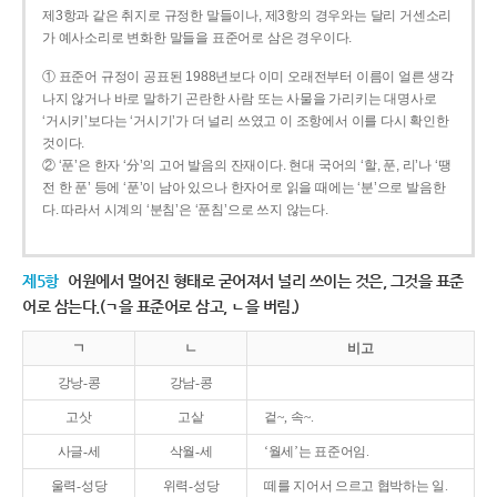
제3항과 같은 취지로 규정한 말들이나, 제3항의 경우와는 달리 거센소리
가 예사소리로 변화한 말들을 표준어로 삼은 경우이다.
① 표준어 규정이 공표된 1988년보다 이미 오래전부터 이름이 얼른 생각
나지 않거나 바로 말하기 곤란한 사람 또는 사물을 가리키는 대명사로
‘거시키’보다는 ‘거시기’가 더 널리 쓰였고 이 조항에서 이를 다시 확인한
것이다.
② ‘푼’은 한자 ‘分’의 고어 발음의 잔재이다. 현대 국어의 ‘할, 푼, 리’나 ‘땡
전 한 푼’ 등에 ‘푼’이 남아 있으나 한자어로 읽을 때에는 ‘분’으로 발음한
다. 따라서 시계의 ‘분침’은 ‘푼침’으로 쓰지 않는다.
제5항
어원에서 멀어진 형태로 굳어져서 널리 쓰이는 것은, 그것을 표준
어로 삼는다.(ㄱ을 표준어로 삼고, ㄴ을 버림.)
ㄱ
ㄴ
비고
강낭-콩
강남-콩
고삿
고샅
겉~, 속~.
사글-세
삭월-세
‘월세’는 표준어임.
울력-성당
위력-성당
떼를 지어서 으르고 협박하는 일.