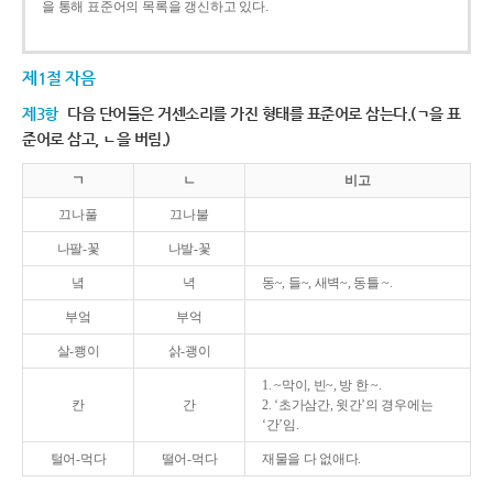
을 통해 표준어의 목록을 갱신하고 있다.
제1절 자음
제3항
다음 단어들은 거센소리를 가진 형태를 표준어로 삼는다.(ㄱ을 표
준어로 삼고, ㄴ을 버림.)
ㄱ
ㄴ
비고
끄나풀
끄나불
나팔-꽃
나발-꽃
녘
녁
동~, 들~, 새벽~, 동틀 ~.
부엌
부억
살-쾡이
삵-괭이
1. ~막이, 빈~, 방 한 ~.
칸
간
2. ‘초가삼간, 윗간’의 경우에는
‘간’임.
털어-먹다
떨어-먹다
재물을 다 없애다.