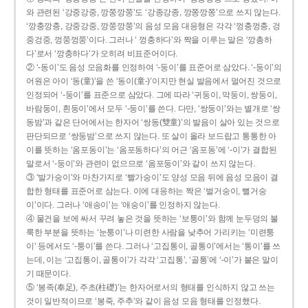
와 관련된 ‘강중강중, 깡쭝깡쭝’도 ‘강종강종, 깡쫑깡쫑’으로 쓰지 않는다.
‘깡충깡충, 강중강중, 깡쭝깡쭝’의 음성 모음 대응형은 각각 ‘껑충껑충, 겅
중겅중, 껑쭝껑쭝’이다. 그러나 ‘ 껑충하다’와 짝을 이루는 말은 ‘깡총하
다’로서 ‘깡충하다’가 오히려 비표준어이다.
② ‘-동이’도 음성 모음화를 인정하여 ‘-둥이’를 표준어로 삼았다. ‘-둥이’의
어원은 아이 ‘동(童)’을 쓴 ‘동이(童-)’이지만 현실 발음에서 멀어진 것으로
인정되어 ‘-둥이’를 표준으로 삼았다. 그에 따라 ‘귀둥이, 막둥이, 쌍둥이,
바람둥이, 흰둥이’에서 모두 ‘-둥이’를 쓴다. 다만, ‘쌍둥이’와는 별개로 ‘쌍
동밤’과 같은 단어에서는 한자어 ‘쌍동(雙童)’의 발음이 살아 있는 것으로
판단되므로 ‘쌍둥밤’으로 쓰지 않는다. 또 살이 올라 보드랍고 통통한 아
이를 뜻하는 ‘옴포동이’는 ‘옴포동하다’의 어근 ‘옴포동’에 ‘-이’가 결합된
말로서 ‘-둥이’와 관련이 없으므로 ‘옴포둥이’와 같이 쓰지 않는다.
③ ‘발가숭이’와 마찬가지로 ‘빨가숭이’도 양성 모음 뒤에 음성 모음이 결
합한 형태를 표준어로 삼는다. 이에 대응하는 짝은 ‘벌거숭이, 뻘거숭
이’이다. 그러나 ‘애송이’는 ‘애숭이’를 인정하지 않는다.
④ 물건을 보에 싸서 꾸려 놓은 것을 뜻하는 ‘보퉁이’와 함께 눈두덩의 불
룩한 부분을 뜻하는 ‘눈퉁이’나 미련한 사람을 낮추어 가리키는 ‘미련퉁
이’ 등에서도 ‘-퉁이’를 쓴다. 그러나 ‘고집통이, 골통이’에서는 ‘통이’를 쓰
는데, 이는 ‘고집통이, 골통이’가 각각 ‘고집통’, ‘골통’에 ‘-이’가 붙은 말이
기 때문이다.
⑤ ‘봉족(奉足), 주초(柱礎)’는 한자어로서의 형태를 인식하지 않고 쓰는
것이 일반적이므로 ‘봉죽, 주추’와 같이 음성 모음 형태를 인정했다.