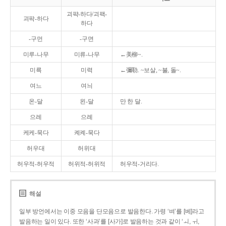
괴퍅-하다/괴팩-
괴팍-하다
하다
-구먼
-구면
미루-나무
미류-나무
←美柳~.
미륵
미력
←彌勒. ~보살, ~불, 돌~.
여느
여늬
온-달
왼-달
만 한 달.
으레
으례
케케-묵다
켸켸-묵다
허우대
허위대
허우적-허우적
허위적-허위적
허우적-거리다.
해설
일부 방언에서는 이중 모음을 단모음으로 발음한다. 가령 ‘벼’를 [베]라고
발음하는 일이 있다. 또한 ‘사과’를 [사가]로 발음하는 것과 같이 ‘ㅚ, ㅟ,