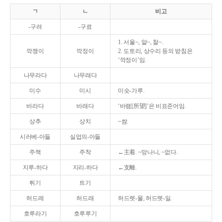
ㄱ
ㄴ
비고
-구려
-구료
1. 서울~, 알~, 찰~.
깍쟁이
깍정이
2. 도토리, 상수리 등의 받침은
‘깍정이’임.
나무라다
나무래다
미수
미시
미숫-가루.
바라다
바래다
‘바램[所望]’은 비표준어임.
상추
상치
~쌈.
시러베-아들
실업의-아들
주책
주착
←主着. ~망나니, ~없다.
지루-하다
지리-하다
←支離.
튀기
트기
허드레
허드래
허드렛-물, 허드렛-일.
호루라기
호루루기