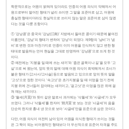
학문적으로는 어원이 밝혀져 있더라도 언중의 어원 의식이 약해져서 어
원으로부터 멀어진 형태가 널리 쓰이면 그 말을 표준어로 삼고, 어원에
충실한 형태이더라도 현실적으로 쓰이지 않는 말은 표준어로 삼지 않겠
다는 것을 다룬 조항이다.
① ‘강낭콩’은 중국의 ‘강남(江南)’ 지방에서 들여온 콩이기 때문에 붙여진
이름인데, ‘강남’의 형태가 변하여 ‘강낭’이 되었다. 제9항의 ‘남비’가 ‘냄
비’로 변한 것과 마찬가지로 언중이 이미 어원을 인식하지 않고 변한 형
태대로 발음하는 언어 현실을 그대로 반영하여 ‘강낭콩’으로 쓰게 한 것
이다.
② 예전에는 ‘지붕을 일 때에 쓰는 새끼’와 ‘좁은 골목이나 길’을 모두 ‘고
샅’으로 써 왔는데, 앞의 뜻의 말에 대해 어원 의식이 희박해져서 조사가
붙은 형태가 [고사시/고사슬] 등으로 발음되고 있으므로 앞의 뜻의 말을
‘고삿’으로 정한 것이다. ‘속고삿’은 초가지붕을 일 때 이엉을 얹기 전에
지붕 위에 건너질러 잡아매는 새끼이고, ‘겉고삿’은 이엉을 얹은 위에 걸
쳐 매는 새끼이다.
③ ‘월세(月貰)’와 뜻이 같은 말로서 과거에는 ‘삭월세’와 ‘사글세’가 모두
쓰였다. 그러나 ‘삭월세’를 한자어 ‘朔月貰’로 보는 것은 ‘사글세’의 음을
단순히 한자로 흉내 낸 것으로 보아 ‘사글세’만을 표준으로 삼은 것이다.
다만, 어원 의식이 여전히 남아 있어 어원을 의식한 형태가 쓰이는 것들
은 그 짝이 되는 비어원적인 형태보다 더 우선적으로 표준어 자격을 주도