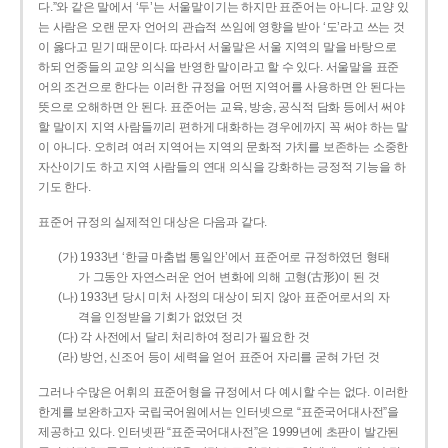
다.”와 같은 말에서 ‘두’는 서울말이기는 하지만 표준어는 아니다. 교양 있
는 사람은 오랜 문자 언어의 관습적 쓰임에 영향을 받아 ‘도’라고 쓰는 것
이 옳다고 믿기 때문이다. 따라서 서울말은 서울 지역의 말을 바탕으로
하되 언중들의 교양 의식을 반영한 말이라고 할 수 있다. 서울말을 표준
어의 조건으로 한다는 이러한 규정을 어떤 지역어를 사용하면 안 된다는
뜻으로 오해하면 안 된다. 표준어는 교육, 방송, 공식적 담화 등에서 써야
할 말이지 지역 사람들끼리 편하게 대화하는 경우에까지 꼭 써야 하는 말
이 아니다. 오히려 여러 지역어는 지역의 문화적 가치를 보존하는 소중한
자산이기도 하고 지역 사람들의 연대 의식을 강화하는 긍정적 기능을 하
기도 한다.
표준어 규정의 실제적인 대상은 다음과 같다.
(가) 1933년 ‘한글 마춤법 통일안’에서 표준어로 규정하였던 형태
가 그동안 자연스러운 언어 변화에 의해 고형(古形)이 된 것
(나) 1933년 당시 미처 사정의 대상이 되지 않아 표준어로서의 자
격을 인정받을 기회가 없었던 것
(다) 각 사전에서 달리 처리하여 정리가 필요한 것
(라) 방언, 신조어 등이 세력을 얻어 표준어 자리를 굳혀 가던 것
그러나 수많은 어휘의 표준어형을 규정에서 다 예시할 수는 없다. 이러한
한계를 보완하고자 국립국어원에서는 인터넷으로 “표준국어대사전”을
제공하고 있다. 인터넷판 “표준국어대사전”은 1999년에 초판이 발간된