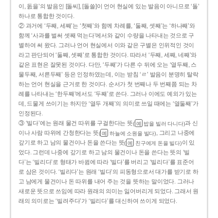
이, 돐을’의 발음인 [돌씨], [돌쓸]이 언어 현실에 있는 발음이 아니므로 ‘돌’
하나로 통합한 것이다.
② 과거에 ‘두째, 세째’는 ‘첫째’와 함께 차례를, ‘둘째, 셋째’는 ‘하나째’와
함께 ‘사과를 벌써 셋째 먹는다’에서와 같이 수량을 나타내는 것으로 구
별하여 써 왔다. 그러나 언어 현실에서 이와 같은 구별은 인위적인 것이
라고 판단되어 ‘둘째, 셋째’로 통합한 것이다. 따라서 ‘두째, 세째, 네째’와
같은 표현은 잘못된 것이다. 다만, ‘두째’가 다른 수 뒤에 오는 ‘열두째, 스
물두째, 서른두째’ 등은 인정하였는데, 이는 받침 ‘ㄹ’ 발음이 분명히 탈락
하는 언어 현실을 근거로 한 것이다. 순서가 첫 번째나 두 번째쯤 되는 차
례를 나타내는 ‘한두째’에서도 ‘두째’로 쓴다. 그러나 이에도 예외가 있는
데, 드물게 쓰이기는 하지만 ‘열두 개째’의 의미로 쓰일 때에는 ‘열둘째’가
인정된다.
③ ‘빌다’에는 원래 물건 따위를 구걸한다는 뜻
과 신
(
밥을 빌러 다니다)
예
이나 사람 따위에 간청한다는 뜻
, 그리고 나중에
(
하늘에 소원을 빌다)
예
갚기로 하고 남의 물건이나 돈을 쓴다는 뜻
이 있
(
친구에게 돈을 빌다)
예
었다. 그런데 나중에 갚기로 하고 남의 물건이나 돈을 쓴다는 뜻의 ‘빌
다’는 ‘빌리다’로 형태가 바뀜에 따라 ‘빌다’를 버리고 ‘빌리다’를 표준어
로 삼은 것이다. ‘빌리다’는 원래 ‘빌다’의 피동형으로서 대가를 받기로 하
고 남에게 물건이나 돈 따위를 내어 주는 것을 뜻하는 말이었다. 그러나
새로운 뜻으로 쓰임에 따라 원래의 의미는 잃어버리게 되었다. 그래서 원
래의 의미로는 ‘빌려주다’가 ‘빌리다’를 대신하여 쓰이게 되었다.