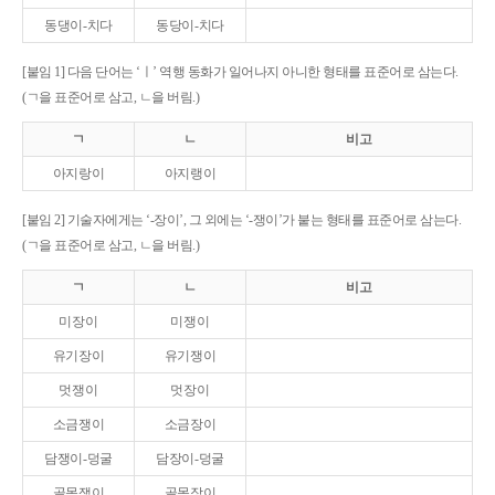
동댕이-치다
동당이-치다
[붙임 1] 다음 단어는 ‘ㅣ’ 역행 동화가 일어나지 아니한 형태를 표준어로 삼는다.
(ㄱ을 표준어로 삼고, ㄴ을 버림.)
ㄱ
ㄴ
비고
아지랑이
아지랭이
[붙임 2] 기술자에게는 ‘-장이’, 그 외에는 ‘-쟁이’가 붙는 형태를 표준어로 삼는다.
(ㄱ을 표준어로 삼고, ㄴ을 버림.)
ㄱ
ㄴ
비고
미장이
미쟁이
유기장이
유기쟁이
멋쟁이
멋장이
소금쟁이
소금장이
담쟁이-덩굴
담장이-덩굴
골목쟁이
골목장이