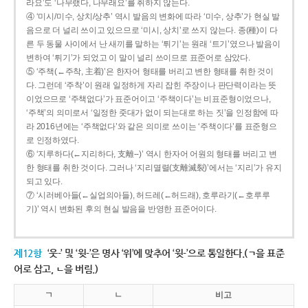
라요’도 ‘나무랬다, 나무래요’를 취하지 않는다.
④ ‘미시/미수, 상치/상추’ 역시 발음의 변화에 따라 ‘미수, 상추’가 현실 발
음으로 더 널리 쓰이고 있으므로 ‘미시, 상치’로 쓰지 않는다. 종(種)이 다
른 두 동물 사이에서 난 새끼를 말하는 ‘튀기’는 원래 ‘트기’였으나 발음이
변하여 ‘튀기’가 되었고 이 말이 널리 쓰이므로 표준어로 삼았다.
⑤ ‘주책(←주착, 主着)’은 한자어 형태를 버리고 변한 형태를 취한 것이
다. 그런데 ‘주착’이 원래 일정하게 자리 잡힌 주장이나 판단력이라는 뜻
이었으므로 ‘주책없다’가 표준어이고 ‘주책이다’는 비표준형이었으나,
‘주책’의 의미로서 ‘일정한 줏대가 없이 되는대로 하는 짓’을 인정함에 따
라 2016년에는 ‘주책없다’와 같은 의미로 쓰이는 ‘주책이다’를 표준형으
로 인정하였다.
⑥ ‘지루하다(←지리하다, 支離--)’ 역시 한자어 어원의 형태를 버리고 변
한 형태를 취한 것이다. 그러나 ‘지리멸렬(支離滅裂)’에서는 ‘지리’가 유지
되고 있다.
⑦ ‘시러베아들(←실업의아들), 허드레(←허드래), 호루라기(←호루루
기)’ 역시 변화된 후의 현실 발음을 반영한 표준어이다.
제12항
‘웃-’ 및 ‘윗-’은 명사 ‘위’에 맞추어 ‘윗-’으로 통일한다.(ㄱ을 표준
어로 삼고, ㄴ을 버림.)
ㄱ
ㄴ
비고