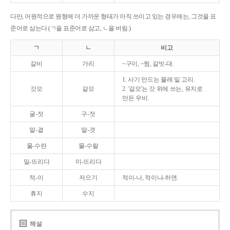
다만, 어원적으로 원형에 더 가까운 형태가 아직 쓰이고 있는 경우에는, 그것을 표
준어로 삼는다.(ㄱ을 표준어로 삼고, ㄴ을 버림.)
ㄱ
ㄴ
비고
갈비
가리
~구이, ~찜, 갈빗-대.
1. 사기 만드는 물레 밑 고리.
갓모
갈모
2. '갈모'는 갓 위에 쓰는, 유지로
만든 우비.
굴-젓
구-젓
말-곁
말-겻
물-수란
물-수랄
밀-뜨리다
미-뜨리다
적-이
저으기
적이-나, 적이나-하면.
휴지
수지
해설