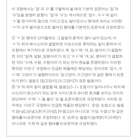
이 조항에서는 ‘암’과 ‘수’를 구별하여 쓸 때의 기본적 표준어는 ‘암’과
‘수’임을 분명히 밝혔다. ‘암’과 ‘수’는 역사적으로 ‘암ㅎ, 수ㅎ’과 같이
‘ㅎ’을 맨 마지막 음으로 가지고 있는 말이었으나 현대에 와서는 이러한
‘ㅎ’이 모두 떨어졌으므로 떨어진 형태를 기본적인 표준어로 규정하였다.
① ‘ㅎ’은 현대의 단어들에도 그 발음의 흔적이 많이 남아 있는데, 이
‘ㅎ’이 뒤의 예사소리와 결합하면 거센소리로 축약되는 일이 흔하여 이
조항에서 부가적으로 규정하였다. 즉 ‘암ㅎ’에 ‘개, 닭, 병아리’가 결합하
면 각각 ‘암캐, 암탉, 암평아리’가 되고 ‘수ㅎ’에 ‘개, 닭, 병아리’가 결합하
면 각각 ‘수캐, 수탉, 수평아리’가 되는 언어 현실을 존중하였다. 이러한
축약은 ‘다만 1’ 규정에서 언급한 예들에만 해당되는 것이므로 ‘암ㅎ, 수
ㅎ’에 ‘고양이’가 결합하더라도 ‘암고양이, 수고양이’와 같은 형태가 표준
어가 된다. 발음도 [암고양이], [수고양이]가 표준 발음이다.
② ‘수’와 뒤의 말이 결합할 때, 발음상 [ㄴ(ㄴ)] 첨가가 일어나거나 뒤의 예
사소리가 된소리가 되는 경우 사이시옷과 유사한 효과를 보이는 것이라
판단하여 ‘수’에 ‘ㅅ’을 붙인 ‘숫’을 표준어형으로 규정하였다. 이러한 경
우에는 ‘다만 2’ 규정에서 언급한 예들만 해당한다. ‘숫양, 숫염소’는 발음
이 [순냥], [순념소]이지 [수양], [수염소]가 아니므로 ‘수양, 수염소’와 같은
형태를 비표준어로 규정하였다. 또 ‘숫쥐’는 발음이 [숟쮜]이지 [수쥐]가
아니므로 ‘수쥐’와 같은 형태를 비표준어로 규정하였다.