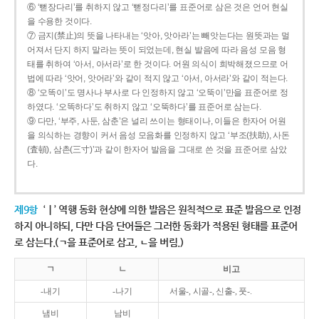
⑥ ‘뻗장다리’를 취하지 않고 ‘뻗정다리’를 표준어로 삼은 것은 언어 현실
을 수용한 것이다.
⑦ 금지(禁止)의 뜻을 나타내는 ‘앗아, 앗아라’는 빼앗는다는 원뜻과는 멀
어져서 단지 하지 말라는 뜻이 되었는데, 현실 발음에 따라 음성 모음 형
태를 취하여 ‘아서, 아서라’로 한 것이다. 어원 의식이 희박해졌으므로 어
법에 따라 ‘앗어, 앗어라’와 같이 적지 않고 ‘아서, 아서라’와 같이 적는다.
⑧ ‘오똑이’도 명사나 부사로 다 인정하지 않고 ‘오뚝이’만을 표준어로 정
하였다. ‘오똑하다’도 취하지 않고 ‘오뚝하다’를 표준어로 삼는다.
⑨ 다만, ‘부주, 사둔, 삼춘’은 널리 쓰이는 형태이나, 이들은 한자어 어원
을 의식하는 경향이 커서 음성 모음화를 인정하지 않고 ‘부조(扶助), 사돈
(査頓), 삼촌(三寸)’과 같이 한자어 발음을 그대로 쓴 것을 표준어로 삼았
다.
제9항
‘ㅣ’ 역행 동화 현상에 의한 발음은 원칙적으로 표준 발음으로 인정
하지 아니하되, 다만 다음 단어들은 그러한 동화가 적용된 형태를 표준어
로 삼는다.(ㄱ을 표준어로 삼고, ㄴ을 버림.)
ㄱ
ㄴ
비고
-내기
-나기
서울-, 시골-, 신출-, 풋-.
냄비
남비