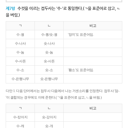
제7항
수컷을 이르는 접두사는 '수-'로 통일한다.(ㄱ을 표준어로 삼고, ㄴ
을 버림.)
ㄱ
ㄴ
비고
수-꿩
수-퀑/숫-꿩
'장끼'도 표준어임.
수-나사
숫-나사
수-놈
숫-놈
수-사돈
숫-사돈
수-소
숫-소
'황소'도 표준어임.
수-은행나무
숫-은행나무
다만 1. 다음 단어에서는 접두사 다음에서 나는 거센소리를 인정한다. 접두사 '암-
'이 결합되는 경우에도 이에 준한다.(ㄱ을 표준어로 삼고, ㄴ을 버림.)
ㄱ
ㄴ
비고
수-캉아지
숫-강아지
수-캐
숫-개