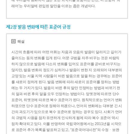
해 우리말에 동화되지 않은 모든 외국어를 포함하는 반면, 이 조항의 ‘외
래어’는 우리말에 편입된 말만을 이르는 좁은 개념이다.
제2장 발음 변화에 따른 표준어 규정
해설
시간의 흐름에 따라 어떤 어휘는 자음과 모음의 발음이 달라지고 길이가
줄어드는 등의 변화를 입게 된다. 어문 규범을 자주 바꾸는 것은 바람직
하지 않으므로 발음에 다소의 변화를 입어도 표준어를 곧바로 바꾸지는
않지만, 발음 변화의 정도가 심하거나 발음이 변한 지 오래되어 대부분의
교양 있는 서울 지역 사람들이 바뀐 발음으로 말을 하는 경우에는 표준어
를 새로이 정하게 된다. 발음 변화에 따라 새로이 표준어를 정하는 방법
에는 두 가지가 있다. 발음이 바뀐 후의 말만 인정하는 방법과 바뀌기 전
의 말과 바뀐 후의 말을 모두 인정하는 방법이다. 앞엣것에 따르면 단수
표준어, 뒤엣것에 따르면 복수 표준어가 된다. 원칙적으로는 언어가 변화
하였으면 단수 표준어로 정해야 하겠으나, 언어의 변화에는 대부분 긴 시
간의 과도기가 있으므로 복수 표준어로 정하는 경우도 있다. 사회가 언어
의 규범적 사용을 점차 유연하게 인식하게 됨에 따라 복수 표준어 역시
점차 확대되고 있다. 이를 반영하여 국립국어원에서는 2011년을 시작으
로 표준어 추가 목록을 발표하고 있고, “표준국어대사전”의 수정ㆍ보완