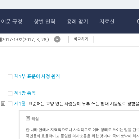
메인콘텐츠 바로가기
어문 규정
항별 연혁
용례 찾기
자료실
비교하기
017-13호(2017. 3. 28.)
제1부 표준어 사정 원칙
제1장 총칙
제1항
표준어는 교양 있는 사람들이 두루 쓰는 현대 서울말로 정함을
해설
한 나라 안에서 지역적으로나 사회적으로 여러 형태로 쓰이는 말을 단수
국민들의 효율적이고 통일된 의사소통을 위한 것이다. 국어 토박이 화자