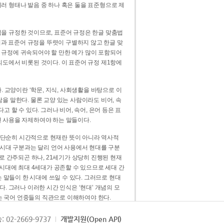
러 형태나 발음 중 하나 혹은 둘을 표준형으로 제
을 규정한 것이므로, 표준어 규정은 한글 맞춤법
법과 표준어 규정을 뚜렷이 구별하지 않고 한글 맞
 규정에 귀속되어야 할 만한 예가 많이 포함되어
의도에서 비롯된 것이다. 이 표준어 규정 제1항에
. 교양이란 ‘학문, 지식, 사회생활을 바탕으로 이
을 말한다. 물론 교양 있는 사람이라도 비어, 속
 할 수 있다. 그러나 비어, 속어, 은어 등은 표
 사용을 자제하여야 하는 말들이다.
’는 단순히 시간적으로 현재란 뜻이 아니라 역사적
 시대 구분과는 달리 언어 사용에서 현대를 구분
로 간주되곤 하나, 21세기가 상당히 진행된 현재
 시대에 최대 4세대가 공존할 수 있으므로 세대 간
는 말들이 한 시대에 쓰일 수 있다. 그러므로 현대
. 그러나 이러한 시간 인식은 ‘현대’ 개념의 모
’는 국어 언중들의 직관으로 이해하여야 한다.
용어적 성격을 가장 크게 드러내 주는 기준이다.
: 02-2669-9737
개발지원(Open API)