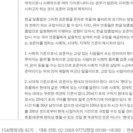
역적으로나 사회적으로 여러 가지로 나타나는 경우가 많은데, 이러한 여
시하고자 하는 것이 표준어 규정의 목적이다.
한글 맞춤법은 그러한 표준형을 문자로 적을 때 올바르게 표기하는 방법
의 전제가 되는 규정이라고 할 수 있다. 다만, 국어 언중들은 한글 맞춤
춤법으로 일원화하여 이해하는 경향이 있어서, 한글 맞춤법에는 표준어
있다. 이는 국어 언중들에게 실용적인 성격의 어문 규정을 제공하려는 
는 표준어를 정하는 사회적, 시대적, 지역적 기준이 제시되어 있다.
1. 사회적 기준으로서, 표준어는 교양 있는 사람들이 쓰는 언어여야 한다
루어지는 품위’를 뜻하므로 교양 있는 사람이란 사회적 품위를 갖춘 사람
어, 은어 등을 쓸 수는 있으므로 표준어의 사회적 기준은 상당히 느슨하다고
준어이기는 하되 언어 예절에 어긋난 말들이므로, 교양 있는 사람이라면
2. 시대적 기준으로서, 표준어는 현대의 언어여야 한다. 여기서 ‘현대
흐름에서 현재와 같은 구획에 있는 시대를 말한다. 다른 사회적, 경제적
하는 데에는 뚜렷한 객관적 기준이 없다. 20세기 초의 구어가 현대의 말
로서는 20세기 초의 구어를 현대의 말로 간주하기에 어려움이 있다. 한
시간 차를 30년 남짓으로 잡으면 넉넉잡아 100년 정도의 시간 차가 있
를 100년 전으로부터 현재 시점까지의 기간으로 규정할 수도 있을 것이다
호함 때문에 편의상 행할 수 있는 것일 뿐 객관적인 것은 아니다. ‘현대
3. 지역적 기준으로서, 표준어는 서울말이어야 한다. 이는 표준어의 공
154(방화3동 827)
대표 전화: 02-2669-9775(평일 09:00~18:00)
전송