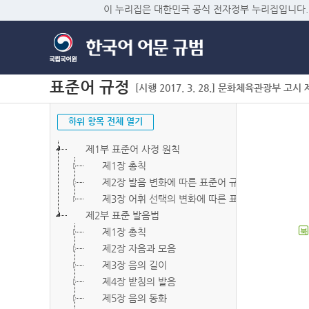
이 누리집은 대한민국 공식 전자정부 누리집입니다.
표준어 규정
[시행 2017. 3. 28.] 문화체육관광부 고시 제2
하위 항목 전체 열기
제1부 표준어 사정 원칙
제1장 총칙
제2장 발음 변화에 따른 표준어 규정
제3장 어휘 선택의 변화에 따른 표준어 규정
제2부 표준 발음법
제1장 총칙
북
제2장 자음과 모음
제3장 음의 길이
제4장 받침의 발음
제5장 음의 동화