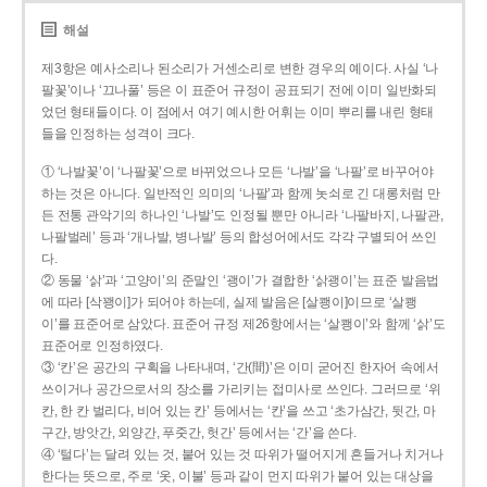
해설
제3항은 예사소리나 된소리가 거센소리로 변한 경우의 예이다. 사실 ‘나
팔꽃’이나 ‘끄나풀’ 등은 이 표준어 규정이 공표되기 전에 이미 일반화되
었던 형태들이다. 이 점에서 여기 예시한 어휘는 이미 뿌리를 내린 형태
들을 인정하는 성격이 크다.
① ‘나발꽃’이 ‘나팔꽃’으로 바뀌었으나 모든 ‘나발’을 ‘나팔’로 바꾸어야
하는 것은 아니다. 일반적인 의미의 ‘나팔’과 함께 놋쇠로 긴 대롱처럼 만
든 전통 관악기의 하나인 ‘나발’도 인정될 뿐만 아니라 ‘나팔바지, 나팔관,
나팔벌레’ 등과 ‘개나발, 병나발’ 등의 합성어에서도 각각 구별되어 쓰인
다.
② 동물 ‘삵’과 ‘고양이’의 준말인 ‘괭이’가 결합한 ‘삵괭이’는 표준 발음법
에 따라 [삭꽹이]가 되어야 하는데, 실제 발음은 [살쾡이]이므로 ‘살쾡
이’를 표준어로 삼았다. 표준어 규정 제26항에서는 ‘살쾡이’와 함께 ‘삵’도
표준어로 인정하였다.
③ ‘칸’은 공간의 구획을 나타내며, ‘간(間)’은 이미 굳어진 한자어 속에서
쓰이거나 공간으로서의 장소를 가리키는 접미사로 쓰인다. 그러므로 ‘위
칸, 한 칸 벌리다, 비어 있는 칸’ 등에서는 ‘칸’을 쓰고 ‘초가삼간, 뒷간, 마
구간, 방앗간, 외양간, 푸줏간, 헛간’ 등에서는 ‘간’을 쓴다.
④ ‘털다’는 달려 있는 것, 붙어 있는 것 따위가 떨어지게 흔들거나 치거나
한다는 뜻으로, 주로 ‘옷, 이불’ 등과 같이 먼지 따위가 붙어 있는 대상을