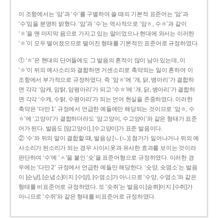
이 조항에서는 ‘암’과 ‘수’를 구별하여 쓸 때의 기본적 표준어는 ‘암’과
‘수’임을 분명히 밝혔다. ‘암’과 ‘수’는 역사적으로 ‘암ㅎ, 수ㅎ’과 같이
‘ㅎ’을 맨 마지막 음으로 가지고 있는 말이었으나 현대에 와서는 이러한
‘ㅎ’이 모두 떨어졌으므로 떨어진 형태를 기본적인 표준어로 규정하였다.
① ‘ㅎ’은 현대의 단어들에도 그 발음의 흔적이 많이 남아 있는데, 이
‘ㅎ’이 뒤의 예사소리와 결합하면 거센소리로 축약되는 일이 흔하여 이
조항에서 부가적으로 규정하였다. 즉 ‘암ㅎ’에 ‘개, 닭, 병아리’가 결합하
면 각각 ‘암캐, 암탉, 암평아리’가 되고 ‘수ㅎ’에 ‘개, 닭, 병아리’가 결합하
면 각각 ‘수캐, 수탉, 수평아리’가 되는 언어 현실을 존중하였다. 이러한
축약은 ‘다만 1’ 규정에서 언급한 예들에만 해당되는 것이므로 ‘암ㅎ, 수
ㅎ’에 ‘고양이’가 결합하더라도 ‘암고양이, 수고양이’와 같은 형태가 표준
어가 된다. 발음도 [암고양이], [수고양이]가 표준 발음이다.
② ‘수’와 뒤의 말이 결합할 때, 발음상 [ㄴ(ㄴ)] 첨가가 일어나거나 뒤의 예
사소리가 된소리가 되는 경우 사이시옷과 유사한 효과를 보이는 것이라
판단하여 ‘수’에 ‘ㅅ’을 붙인 ‘숫’을 표준어형으로 규정하였다. 이러한 경
우에는 ‘다만 2’ 규정에서 언급한 예들만 해당한다. ‘숫양, 숫염소’는 발음
이 [순냥], [순념소]이지 [수양], [수염소]가 아니므로 ‘수양, 수염소’와 같은
형태를 비표준어로 규정하였다. 또 ‘숫쥐’는 발음이 [숟쮜]이지 [수쥐]가
아니므로 ‘수쥐’와 같은 형태를 비표준어로 규정하였다.