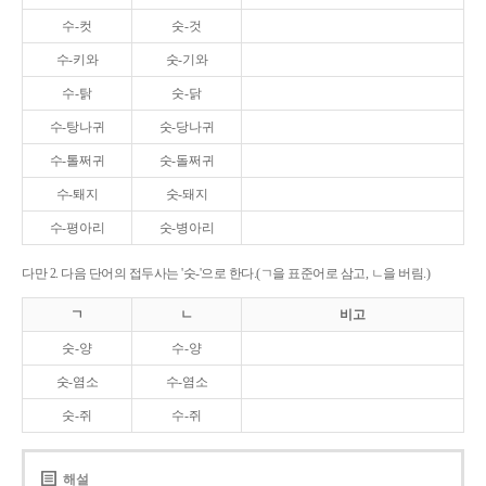
수-컷
숫-것
수-키와
숫-기와
수-탉
숫-닭
수-탕나귀
숫-당나귀
수-톨쩌귀
숫-돌쩌귀
수-퇘지
숫-돼지
수-평아리
숫-병아리
다만 2. 다음 단어의 접두사는 '숫-'으로 한다.(ㄱ을 표준어로 삼고, ㄴ을 버림.)
ㄱ
ㄴ
비고
숫-양
수-양
숫-염소
수-염소
숫-쥐
수-쥐
해설