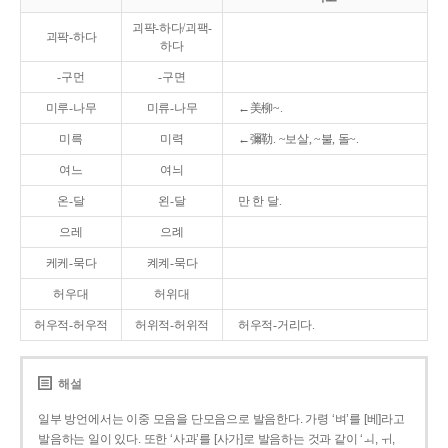
괴퍅-하다/괴팩-
괴팍-하다
하다
-구먼
-구면
미루-나무
미류-나무
←美柳~.
미륵
미력
←彌勒. ~보살, ~불, 돌~.
여느
여늬
온-달
왼-달
만 한 달.
으레
으례
케케-묵다
켸켸-묵다
허우대
허위대
허우적-허우적
허위적-허위적
허우적-거리다.
해설
일부 방언에서는 이중 모음을 단모음으로 발음한다. 가령 ‘벼’를 [베]라고
발음하는 일이 있다. 또한 ‘사과’를 [사가]로 발음하는 것과 같이 ‘ㅚ, ㅟ,