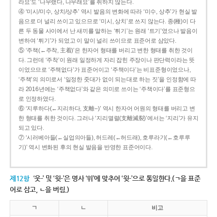
라요’도 ‘나무랬다, 나무래요’를 취하지 않는다.
④ ‘미시/미수, 상치/상추’ 역시 발음의 변화에 따라 ‘미수, 상추’가 현실 발
음으로 더 널리 쓰이고 있으므로 ‘미시, 상치’로 쓰지 않는다. 종(種)이 다
른 두 동물 사이에서 난 새끼를 말하는 ‘튀기’는 원래 ‘트기’였으나 발음이
변하여 ‘튀기’가 되었고 이 말이 널리 쓰이므로 표준어로 삼았다.
⑤ ‘주책(←주착, 主着)’은 한자어 형태를 버리고 변한 형태를 취한 것이
다. 그런데 ‘주착’이 원래 일정하게 자리 잡힌 주장이나 판단력이라는 뜻
이었으므로 ‘주책없다’가 표준어이고 ‘주책이다’는 비표준형이었으나,
‘주책’의 의미로서 ‘일정한 줏대가 없이 되는대로 하는 짓’을 인정함에 따
라 2016년에는 ‘주책없다’와 같은 의미로 쓰이는 ‘주책이다’를 표준형으
로 인정하였다.
⑥ ‘지루하다(←지리하다, 支離--)’ 역시 한자어 어원의 형태를 버리고 변
한 형태를 취한 것이다. 그러나 ‘지리멸렬(支離滅裂)’에서는 ‘지리’가 유지
되고 있다.
⑦ ‘시러베아들(←실업의아들), 허드레(←허드래), 호루라기(←호루루
기)’ 역시 변화된 후의 현실 발음을 반영한 표준어이다.
제12항
‘웃-’ 및 ‘윗-’은 명사 ‘위’에 맞추어 ‘윗-’으로 통일한다.(ㄱ을 표준
어로 삼고, ㄴ을 버림.)
ㄱ
ㄴ
비고