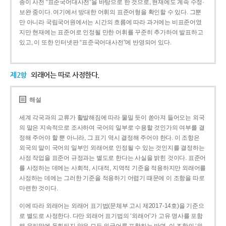
종이 사전 “표준국어대사전”을 바탕으로 한 것으로, 현재에도 계속 수정·
보완 중이다. 여기에서 방대한 어휘의 표준어형을 확인할 수 있다. 그뿐
만 아니라 국립국어원에서는 시간의 흐름에 따라 과거에는 비표준어였
지만 현재에는 표준어로 인정될 만한 어휘를 꾸준히 추가하여 발표하고
있고, 이 또한 인터넷판 “표준국어대사전”에 반영되어 있다.
제2항
외래어는 따로 사정한다.
해설
세계 각국과의 교류가 활발해짐에 따라 물밀 듯이 쏟아져 들어오는 외국
의 말은 지속적으로 조사하여 국어의 일부로 수용할 것인가의 여부를 결
정해 주어야 할 뿐 아니라, 그 표기 역시 결정해 주어야 한다. 이 조항은
외국의 말이 국어의 일부인 외래어로 인정될 수 있는 것인지를 결정하는
사정 작업을 표준어 규정과는 별도로 한다는 사실을 밝힌 것이다. 표준어
를 사정하는 데에는 사회적, 시대적, 지역적 기준을 적용하지만 외래어를
사정하는 데에는 그러한 기준을 적용하기 어렵기 때문에 이 조항을 따로
마련한 것이다.
이에 따라 외래어는 외래어 표기법(문체부 고시 제2017-14호)을 기준으
로 별도로 사정한다. 다만 외래어 표기법의 ‘외래어’가 고유 명사를 포함