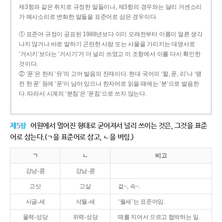
제3항과 같은 취지로 규정한 말들이나, 제3항의 경우와는 달리 거센소리
가 예사소리로 변화한 말들을 표준어로 삼은 경우이다.
① 표준어 규정이 공표된 1988년보다 이미 오래전부터 이름이 얼른 생각
나지 않거나 바로 말하기 곤란한 사람 또는 사물을 가리키는 대명사로
‘거시키’보다는 ‘거시기’가 더 널리 쓰였고 이 조항에서 이를 다시 확인한
것이다.
② ‘푼’은 한자 ‘分’의 고어 발음의 잔재이다. 현대 국어의 ‘할, 푼, 리’나 ‘땡
전 한 푼’ 등에 ‘푼’이 남아 있으나 한자어로 읽을 때에는 ‘분’으로 발음한
다. 따라서 시계의 ‘분침’은 ‘푼침’으로 쓰지 않는다.
제5항
어원에서 멀어진 형태로 굳어져서 널리 쓰이는 것은, 그것을 표준
어로 삼는다.(ㄱ을 표준어로 삼고, ㄴ을 버림.)
ㄱ
ㄴ
비고
강낭-콩
강남-콩
고삿
고샅
겉~, 속~.
사글-세
삭월-세
‘월세’는 표준어임.
울력-성당
위력-성당
떼를 지어서 으르고 협박하는 일.