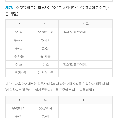
제7항
수컷을 이르는 접두사는 '수-'로 통일한다.(ㄱ을 표준어로 삼고, ㄴ
을 버림.)
ㄱ
ㄴ
비고
수-꿩
수-퀑/숫-꿩
'장끼'도 표준어임.
수-나사
숫-나사
수-놈
숫-놈
수-사돈
숫-사돈
수-소
숫-소
'황소'도 표준어임.
수-은행나무
숫-은행나무
다만 1. 다음 단어에서는 접두사 다음에서 나는 거센소리를 인정한다. 접두사 '암-
'이 결합되는 경우에도 이에 준한다.(ㄱ을 표준어로 삼고, ㄴ을 버림.)
ㄱ
ㄴ
비고
수-캉아지
숫-강아지
수-캐
숫-개