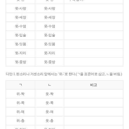
윗-사랑
웃-사랑
윗-세장
웃-세장
윗-수염
웃-수염
윗-입술
웃-입술
윗-잇몸
웃-잇몸
윗-자리
웃-자리
윗-중방
웃-중방
다만 1. 된소리나 거센소리 앞에서는 ‘위-’로 한다.(ㄱ을 표준어로 삼고, ㄴ을 버림.)
ㄱ
ㄴ
비고
위-짝
웃-짝
위-쪽
웃-쪽
위-채
웃-채
위-층
웃-층