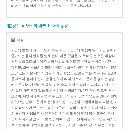
해 우리말에 동화되지 않은 모든 외국어를 포함하는 반면, 이 조항의 ‘외
래어’는 우리말에 편입된 말만을 이르는 좁은 개념이다.
제2장 발음 변화에 따른 표준어 규정
해설
시간의 흐름에 따라 어떤 어휘는 자음과 모음의 발음이 달라지고 길이가
줄어드는 등의 변화를 입게 된다. 어문 규범을 자주 바꾸는 것은 바람직
하지 않으므로 발음에 다소의 변화를 입어도 표준어를 곧바로 바꾸지는
않지만, 발음 변화의 정도가 심하거나 발음이 변한 지 오래되어 대부분의
교양 있는 서울 지역 사람들이 바뀐 발음으로 말을 하는 경우에는 표준어
를 새로이 정하게 된다. 발음 변화에 따라 새로이 표준어를 정하는 방법
에는 두 가지가 있다. 발음이 바뀐 후의 말만 인정하는 방법과 바뀌기 전
의 말과 바뀐 후의 말을 모두 인정하는 방법이다. 앞엣것에 따르면 단수
표준어, 뒤엣것에 따르면 복수 표준어가 된다. 원칙적으로는 언어가 변화
하였으면 단수 표준어로 정해야 하겠으나, 언어의 변화에는 대부분 긴 시
간의 과도기가 있으므로 복수 표준어로 정하는 경우도 있다. 사회가 언어
의 규범적 사용을 점차 유연하게 인식하게 됨에 따라 복수 표준어 역시
점차 확대되고 있다. 이를 반영하여 국립국어원에서는 2011년을 시작으
로 표준어 추가 목록을 발표하고 있고, “표준국어대사전”의 수정ㆍ보완