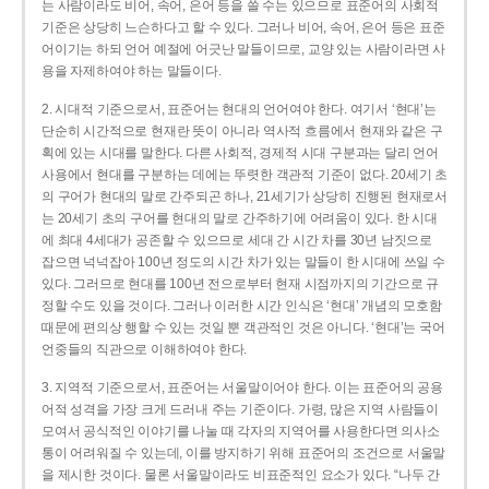
는 사람이라도 비어, 속어, 은어 등을 쓸 수는 있으므로 표준어의 사회적
기준은 상당히 느슨하다고 할 수 있다. 그러나 비어, 속어, 은어 등은 표준
어이기는 하되 언어 예절에 어긋난 말들이므로, 교양 있는 사람이라면 사
용을 자제하여야 하는 말들이다.
2. 시대적 기준으로서, 표준어는 현대의 언어여야 한다. 여기서 ‘현대’는
단순히 시간적으로 현재란 뜻이 아니라 역사적 흐름에서 현재와 같은 구
획에 있는 시대를 말한다. 다른 사회적, 경제적 시대 구분과는 달리 언어
사용에서 현대를 구분하는 데에는 뚜렷한 객관적 기준이 없다. 20세기 초
의 구어가 현대의 말로 간주되곤 하나, 21세기가 상당히 진행된 현재로서
는 20세기 초의 구어를 현대의 말로 간주하기에 어려움이 있다. 한 시대
에 최대 4세대가 공존할 수 있으므로 세대 간 시간 차를 30년 남짓으로
잡으면 넉넉잡아 100년 정도의 시간 차가 있는 말들이 한 시대에 쓰일 수
있다. 그러므로 현대를 100년 전으로부터 현재 시점까지의 기간으로 규
정할 수도 있을 것이다. 그러나 이러한 시간 인식은 ‘현대’ 개념의 모호함
때문에 편의상 행할 수 있는 것일 뿐 객관적인 것은 아니다. ‘현대’는 국어
언중들의 직관으로 이해하여야 한다.
3. 지역적 기준으로서, 표준어는 서울말이어야 한다. 이는 표준어의 공용
어적 성격을 가장 크게 드러내 주는 기준이다. 가령, 많은 지역 사람들이
모여서 공식적인 이야기를 나눌 때 각자의 지역어를 사용한다면 의사소
통이 어려워질 수 있는데, 이를 방지하기 위해 표준어의 조건으로 서울말
을 제시한 것이다. 물론 서울말이라도 비표준적인 요소가 있다. “나두 간