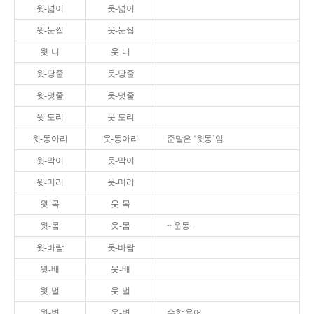
윗-넓이
웃-넓이
윗-눈썹
웃-눈썹
윗-니
웃-니
윗-당줄
웃-당줄
윗-덧줄
웃-덧줄
윗-도리
웃-도리
윗-동아리
웃-동아리
준말은 ‘윗동’임.
윗-막이
웃-막이
윗-머리
웃-머리
윗-목
웃-목
윗-몸
웃-몸
~ 운동.
윗-바람
웃-바람
윗-배
웃-배
윗-벌
웃-벌
윗-변
웃-변
수학 용어.