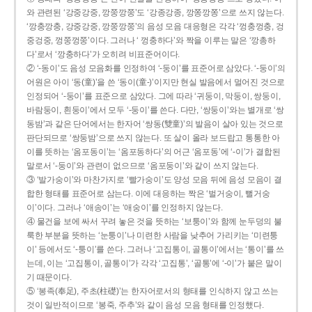
와 관련된 ‘강중강중, 깡쭝깡쭝’도 ‘강종강종, 깡쫑깡쫑’으로 쓰지 않는다.
‘깡충깡충, 강중강중, 깡쭝깡쭝’의 음성 모음 대응형은 각각 ‘껑충껑충, 겅
중겅중, 껑쭝껑쭝’이다. 그러나 ‘ 껑충하다’와 짝을 이루는 말은 ‘깡총하
다’로서 ‘깡충하다’가 오히려 비표준어이다.
② ‘-동이’도 음성 모음화를 인정하여 ‘-둥이’를 표준어로 삼았다. ‘-둥이’의
어원은 아이 ‘동(童)’을 쓴 ‘동이(童-)’이지만 현실 발음에서 멀어진 것으로
인정되어 ‘-둥이’를 표준으로 삼았다. 그에 따라 ‘귀둥이, 막둥이, 쌍둥이,
바람둥이, 흰둥이’에서 모두 ‘-둥이’를 쓴다. 다만, ‘쌍둥이’와는 별개로 ‘쌍
동밤’과 같은 단어에서는 한자어 ‘쌍동(雙童)’의 발음이 살아 있는 것으로
판단되므로 ‘쌍둥밤’으로 쓰지 않는다. 또 살이 올라 보드랍고 통통한 아
이를 뜻하는 ‘옴포동이’는 ‘옴포동하다’의 어근 ‘옴포동’에 ‘-이’가 결합된
말로서 ‘-둥이’와 관련이 없으므로 ‘옴포둥이’와 같이 쓰지 않는다.
③ ‘발가숭이’와 마찬가지로 ‘빨가숭이’도 양성 모음 뒤에 음성 모음이 결
합한 형태를 표준어로 삼는다. 이에 대응하는 짝은 ‘벌거숭이, 뻘거숭
이’이다. 그러나 ‘애송이’는 ‘애숭이’를 인정하지 않는다.
④ 물건을 보에 싸서 꾸려 놓은 것을 뜻하는 ‘보퉁이’와 함께 눈두덩의 불
룩한 부분을 뜻하는 ‘눈퉁이’나 미련한 사람을 낮추어 가리키는 ‘미련퉁
이’ 등에서도 ‘-퉁이’를 쓴다. 그러나 ‘고집통이, 골통이’에서는 ‘통이’를 쓰
는데, 이는 ‘고집통이, 골통이’가 각각 ‘고집통’, ‘골통’에 ‘-이’가 붙은 말이
기 때문이다.
⑤ ‘봉족(奉足), 주초(柱礎)’는 한자어로서의 형태를 인식하지 않고 쓰는
것이 일반적이므로 ‘봉죽, 주추’와 같이 음성 모음 형태를 인정했다.