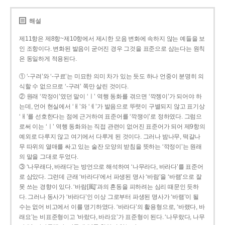
해설
제11항은 제8항~제10항에서 제시한 모음 변화에 속하지 않는 예들을 보
인 조항이다. 변화된 발음이 굳어진 경우 그것을 표준으로 삼는다는 원칙
은 동일하게 적용된다.
① ‘-구려’와 ‘-구료’는 미묘한 의미 차가 있는 듯도 하나 언중이 분명히 의
식할 수 없으므로 ‘-구려’ 쪽만 살린 것이다.
② 원래 ‘깍정이’였던 말이 ‘ㅣ’ 역행 동화를 겪으면 ‘깍젱이’가 되어야 하
는데, 언어 현실에서 ‘ㅐ’와 ‘ㅔ’가 발음으로 뚜렷이 구별되지 않고 표기상
‘ㅐ’를 선호한다는 점에 근거하여 표준어를 ‘깍쟁이’로 정하였다. 그럼으
로써 이는 ‘ㅣ’ 역행 동화와는 직접 관련이 없어진 표준어가 되어 제9항의
예외로 다루지 않고 여기에서 다루게 된 것이다. 그러나 밤나무, 떡갈나
무 따위의 열매를 싸고 있는 술잔 모양의 받침을 뜻하는 ‘깍정이’는 원래
의 말을 그대로 두었다.
③ ‘나무래다, 바래다’는 방언으로 해석하여 ‘나무라다, 바라다’를 표준어
로 삼았다. 그런데 근래 ‘바라다’에서 파생된 명사 ‘바람’을 ‘바램’으로 잘
못 쓰는 경향이 있다. ‘바람[風]’과의 혼동을 피하려는 심리 때문인 듯하
다. 그러나 동사가 ‘바라다’인 이상 그로부터 파생된 명사가 ‘바램’이 될
수는 없어 비고에서 이를 명기하였다. ‘바라다’의 활용형으로, ‘바랬다, 바
래요’는 비표준형이고 ‘바랐다, 바라요’가 표준형이 된다. ‘나무랐다, 나무