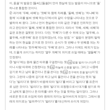
이, 돐을’의 발음인 [돌씨], [돌쓸]이 언어 현실에 있는 발음이 아니므로 ‘돌’
하나로 통합한 것이다.
② 과거에 ‘두째, 세째’는 ‘첫째’와 함께 차례를, ‘둘째, 셋째’는 ‘하나째’와
함께 ‘사과를 벌써 셋째 먹는다’에서와 같이 수량을 나타내는 것으로 구
별하여 써 왔다. 그러나 언어 현실에서 이와 같은 구별은 인위적인 것이
라고 판단되어 ‘둘째, 셋째’로 통합한 것이다. 따라서 ‘두째, 세째, 네째’와
같은 표현은 잘못된 것이다. 다만, ‘두째’가 다른 수 뒤에 오는 ‘열두째, 스
물두째, 서른두째’ 등은 인정하였는데, 이는 받침 ‘ㄹ’ 발음이 분명히 탈락
하는 언어 현실을 근거로 한 것이다. 순서가 첫 번째나 두 번째쯤 되는 차
례를 나타내는 ‘한두째’에서도 ‘두째’로 쓴다. 그러나 이에도 예외가 있는
데, 드물게 쓰이기는 하지만 ‘열두 개째’의 의미로 쓰일 때에는 ‘열둘째’가
인정된다.
③ ‘빌다’에는 원래 물건 따위를 구걸한다는 뜻
과 신
(
밥을 빌러 다니다)
예
이나 사람 따위에 간청한다는 뜻
, 그리고 나중에
(
하늘에 소원을 빌다)
예
갚기로 하고 남의 물건이나 돈을 쓴다는 뜻
이 있
(
친구에게 돈을 빌다)
예
었다. 그런데 나중에 갚기로 하고 남의 물건이나 돈을 쓴다는 뜻의 ‘빌
다’는 ‘빌리다’로 형태가 바뀜에 따라 ‘빌다’를 버리고 ‘빌리다’를 표준어
로 삼은 것이다. ‘빌리다’는 원래 ‘빌다’의 피동형으로서 대가를 받기로 하
고 남에게 물건이나 돈 따위를 내어 주는 것을 뜻하는 말이었다. 그러나
새로운 뜻으로 쓰임에 따라 원래의 의미는 잃어버리게 되었다. 그래서 원
래의 의미로는 ‘빌려주다’가 ‘빌리다’를 대신하여 쓰이게 되었다.