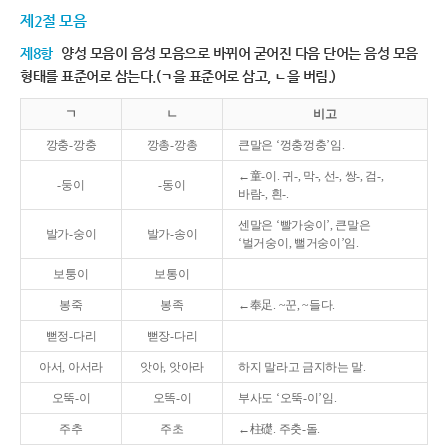
제2절 모음
제8항
양성 모음이 음성 모음으로 바뀌어 굳어진 다음 단어는 음성 모음
형태를 표준어로 삼는다.(ㄱ을 표준어로 삼고, ㄴ을 버림.)
ㄱ
ㄴ
비고
깡충-깡충
깡총-깡총
큰말은 ‘껑충껑충’임.
←童-이. 귀-, 막-, 선-, 쌍-, 검-,
-둥이
-동이
바람-, 흰-.
센말은 ‘빨가숭이’, 큰말은
발가-숭이
발가-송이
‘벌거숭이, 뻘거숭이’임.
보퉁이
보통이
봉죽
봉족
←奉足. ~꾼, ~들다.
뻗정-다리
뻗장-다리
아서, 아서라
앗아, 앗아라
하지 말라고 금지하는 말.
오뚝-이
오똑-이
부사도 ‘오뚝-이’임.
주추
주초
←柱礎. 주춧-돌.