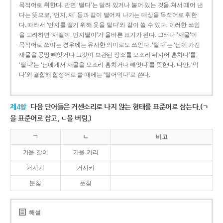
목적어로 취한다. 반면 ‘떨다’는 달려 있거나 붙어 있는 것을 쳐서 떼어 낸
다는 뜻으로, ‘먼지, 재’ 등과 같이 떨어져 나가는 대상을 목적어로 취한
다. 따라서 ‘먼지를 떨기 위해 옷을 털다’와 같이 쓸 수 있다. 이러한 쓰임
을 고려하면 ‘재떨이, 먼지떨이’가 올바른 표기가 된다. 그러나 ‘재물’이
목적어로 쓰이는 경우에는 유사한 의미로도 쓰인다. ‘털다’는 ‘남이 가진
재물을 몽땅 빼앗거나 그것이 보관된 장소를 모조리 뒤지어 훔치다’를,
‘떨다’는 ‘남에게서 재물을 모조리 훔치거나 빼앗다’를 뜻한다. 다만, ‘먹
다’와 결합해 합성어로 쓸 때에는 ‘털어먹다’로 쓴다.
제4항
다음 단어들은 거센소리로 나지 않는 형태를 표준어로 삼는다.(ㄱ
을 표준어로 삼고, ㄴ을 버림.)
ㄱ
ㄴ
비고
가을-갈이
가을-카리
거시기
거시키
분침
푼침
해설