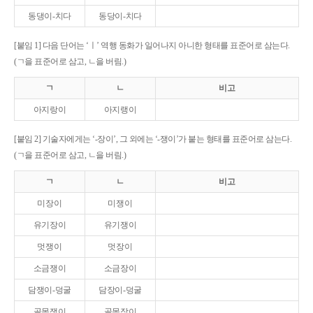
동댕이-치다
동당이-치다
[붙임 1] 다음 단어는 ‘ㅣ’ 역행 동화가 일어나지 아니한 형태를 표준어로 삼는다.
(ㄱ을 표준어로 삼고, ㄴ을 버림.)
ㄱ
ㄴ
비고
아지랑이
아지랭이
[붙임 2] 기술자에게는 ‘-장이’, 그 외에는 ‘-쟁이’가 붙는 형태를 표준어로 삼는다.
(ㄱ을 표준어로 삼고, ㄴ을 버림.)
ㄱ
ㄴ
비고
미장이
미쟁이
유기장이
유기쟁이
멋쟁이
멋장이
소금쟁이
소금장이
담쟁이-덩굴
담장이-덩굴
골목쟁이
골목장이