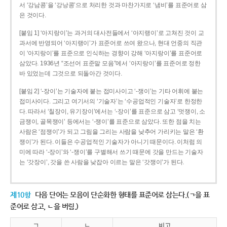
서 ‘강남콩’을 ‘강낭콩’으로 처리한 것과 마찬가지로 ‘냄비’를 표준어로 삼
은 것이다.
[붙임 1] ‘아지랑이’는 과거의 대사전들에서 ‘아지랭이’로 고쳐진 것이 교
과서에 반영되어 ‘아지랭이’가 표준어로 쓰여 왔으나, 현대 언중의 직관
이 ‘아지랑이’를 표준으로 인식하는 경향이 강해 ‘아지랑이’를 표준어로
삼았다. 1936년 “조선어 표준말 모음”에서 ‘아지랑이’를 표준어로 정한
바 있었는데 그것으로 되돌아간 것이다.
[붙임 2] ‘-장이’는 기술자에 붙는 접미사이고 ‘-쟁이’는 기타 어휘에 붙는
접미사이다. 그리고 여기서의 ‘기술자’는 ‘수공업적인 기술자’로 한정한
다. 따라서 ‘칠장이, 유기장이’에서는 ‘-장이’를 표준으로 삼고 ‘멋쟁이, 소
금쟁이, 골목쟁이’ 등에서는 ‘-쟁이’를 표준으로 삼았다. 또한 점을 치는
사람은 ‘점쟁이’가 되고 그림을 그리는 사람을 낮추어 가리키는 말은 ‘환
쟁이’가 된다. 이들은 수공업적인 기술자가 아니기 때문이다. 이처럼 의
미에 따라 ‘-장이’와 ‘-쟁이’를 구별해서 쓰기 때문에 갓을 만드는 기술자
는 ‘갓장이’, 갓을 쓴 사람을 낮잡아 이르는 말은 ‘갓쟁이’가 된다.
제10항
다음 단어는 모음이 단순화한 형태를 표준어로 삼는다.(ㄱ을 표
준어로 삼고, ㄴ을 버림.)
ㄱ
ㄴ
비고