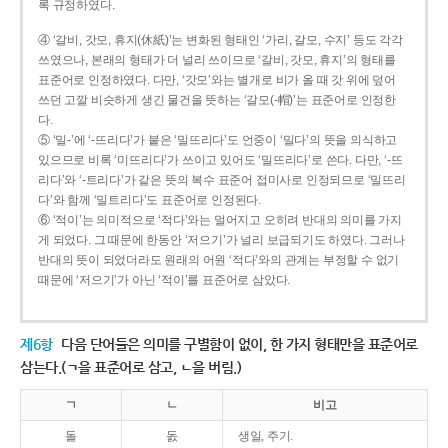
록 규정하였다.
④ ‘갈비, 갓모, 휴지(休紙)’는 변화된 형태인 ‘가리, 갈모, 수지’ 등도 각각
쓰였으나, 본래의 형태가 더 널리 쓰이므로 ‘갈비, 갓모, 휴지’의 형태를
표준어로 인정하였다. 다만, ‘갓모’와는 별개로 비가 올 때 갓 위에 덮어
쓰던 고깔 비슷하게 생긴 물건을 뜻하는 ‘갈모(-帽)’는 표준어로 인정한
다.
⑤ ‘밀-’에 ‘-뜨리다’가 붙은 ‘밀뜨리다’도 언중이 ‘밀다’의 뜻을 의식하고
있으므로 비록 ‘미뜨리다’가 쓰이고 있어도 ‘밀뜨리다’로 쓴다. 다만, ‘-뜨
리다’와 ‘-트리다’가 같은 뜻의 복수 표준어 접미사로 인정되므로 ‘밀뜨리
다’와 함께 ‘밀트리다’도 표준어로 인정된다.
⑥ ‘적이’는 의미적으로 ‘적다’와는 멀어지고 오히려 반대의 의미를 가지
게 되었다. 그 때문에 한동안 ‘저으기’가 널리 보급되기도 하였다. 그러나
반대의 뜻이 되었더라도 원래의 어원 ‘적다’와의 관계는 부정할 수 없기
때문에 ‘저으기’가 아닌 ‘적이’를 표준어로 삼았다.
제6항
다음 단어들은 의미를 구별함이 없이, 한 가지 형태만을 표준어로
삼는다.(ㄱ을 표준어로 삼고, ㄴ을 버림.)
ㄱ
ㄴ
비고
돌
돐
생일, 주기.