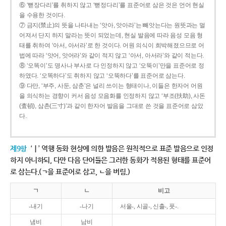
⑥ ‘뻗장다리’를 취하지 않고 ‘뻗정다리’를 표준어로 삼은 것은 언어 현실
을 수용한 것이다.
⑦ 금지(禁止)의 뜻을 나타내는 ‘앗아, 앗아라’는 빼앗는다는 원뜻과는 멀
어져서 단지 하지 말라는 뜻이 되었는데, 현실 발음에 따라 음성 모음 형
태를 취하여 ‘아서, 아서라’로 한 것이다. 어원 의식이 희박해졌으므로 어
법에 따라 ‘앗어, 앗어라’와 같이 적지 않고 ‘아서, 아서라’와 같이 적는다.
⑧ ‘오똑이’도 명사나 부사로 다 인정하지 않고 ‘오뚝이’만을 표준어로 정
하였다. ‘오똑하다’도 취하지 않고 ‘오뚝하다’를 표준어로 삼는다.
⑨ 다만, ‘부주, 사둔, 삼춘’은 널리 쓰이는 형태이나, 이들은 한자어 어원
을 의식하는 경향이 커서 음성 모음화를 인정하지 않고 ‘부조(扶助), 사돈
(査頓), 삼촌(三寸)’과 같이 한자어 발음을 그대로 쓴 것을 표준어로 삼았
다.
제9항
‘ㅣ’ 역행 동화 현상에 의한 발음은 원칙적으로 표준 발음으로 인정
하지 아니하되, 다만 다음 단어들은 그러한 동화가 적용된 형태를 표준어
로 삼는다.(ㄱ을 표준어로 삼고, ㄴ을 버림.)
ㄱ
ㄴ
비고
-내기
-나기
서울-, 시골-, 신출-, 풋-.
냄비
남비