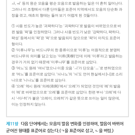
ㅘ, ㅝ’ 등의 원순 모음을 평순 모음으로 발음하는 일은 더 흔히 일어난다.
그러나 이 조항에서 다룬 단어들은 표준어 지역에서도 모음의 단순화 과
정을 겪고, 애초의 형태는 들어 보기 어렵게 된 것들이다.
① 사용 빈도가 높은 ‘괴퍅하다’는 ‘괴팍하다’로 발음이 바뀌었으므로 바
뀐 발음 ‘팍’을 인정하였다. 그러나 사용 빈도가 낮은 ‘강퍅하다, 퍅하다,
퍅성’ 등에서의 ‘퍅’은 ‘팍’으로 발음되지 않으므로 ‘퍅’이 아직도 표준어
형이다.
② ‘미류나무’는 버드나무의 한 종류이므로 ‘미류’는 어원적으로 분명히
버드나무의 의미를 담고 있는 ‘미류(美柳)’인데 이제 ‘미류’라고 발음하는
경우가 거의 없기 때문에 ‘미루나무’를 표준어로 삼았다.
③ ‘여느’도 원래 ‘여늬’였으나 이중 모음 ‘ㅢ’가 단모음 ‘ㅡ’로 변하였으므
로 ‘여느’를 표준어로 삼았다. ‘늬나노’의 ‘늬’도 언어 현실에서 [니]로 소리
나므로 ‘니나노’를 표준어로 삼는다.
④ ‘으례’ 역시 원래 ‘의례(依例)’에서 ‘으례’가 되었던 것인데 ‘례’의 발음
이 ‘레’로 바뀌었으므로 ‘으레’를 표준어로 삼았다. 한편 부사 ‘으레’에 다
시 ‘-이/-히’가 붙은 ‘으레이, 으레히’가 같은 뜻으로 쓰이는 일이 많은데,
이는 인정하지 않는다.
제11항
다음 단어에서는 모음의 발음 변화를 인정하여, 발음이 바뀌어
굳어진 형태를 표준어로 삼는다.(ㄱ을 표준어로 삼고, ㄴ을 버림.)