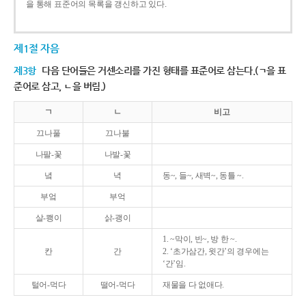
을 통해 표준어의 목록을 갱신하고 있다.
제1절 자음
제3항
다음 단어들은 거센소리를 가진 형태를 표준어로 삼는다.(ㄱ을 표
준어로 삼고, ㄴ을 버림.)
ㄱ
ㄴ
비고
끄나풀
끄나불
나팔-꽃
나발-꽃
녘
녁
동~, 들~, 새벽~, 동틀 ~.
부엌
부억
살-쾡이
삵-괭이
1. ~막이, 빈~, 방 한 ~.
칸
간
2. ‘초가삼간, 윗간’의 경우에는
‘간’임.
털어-먹다
떨어-먹다
재물을 다 없애다.