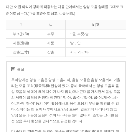
다만, 어원 의식이 강하게 작용하는 다음 단어에서는 양성 모음 형태를 그대로 표
준어로 삼는다.(ㄱ을 표준어로 삼고, ㄴ을 버림.)
ㄱ
ㄴ
비고
부조(扶助)
부주
~금, 부좃-술.
사돈(査頓)
사둔
밭~, 안~.
삼촌(三寸)
삼춘
시~, 외~, 처~.
해설
우리말에는 양성 모음은 양성 모음끼리, 음성 모음은 음성 모음끼리 어울
리는 모음 조화(母音調和) 현상이 있다. 중세 국어에서는 양성 모음과 음
성 모음의 세력이 크게 차이가 나지 않았으나 근대를 거치면서 음성 모음
의 세력이 급격히 커졌다. 예컨대 ‘ 막-아, 좁-아’, ‘접-어, 굽-어, 재-어, 세-
어, 괴-어, 쥐-어’ 등의 어미 활용에서도 음성 모음의 우세를 확인할 수 있
다. 심지어는 한 단어 내부에서도 양성 모음이 일관되게 나타나지 않고
양성 모음과 음성 모음이 섞여 나타나는 일이 많다. 이 조항은 그러한 음
성 모음 우세 현상을 명시적으로 규정한 것이다.
① 종래의 ‘깡총깡총’은 언어 현실을 반영하여 ‘깡충깡충’으로 정했다. 이