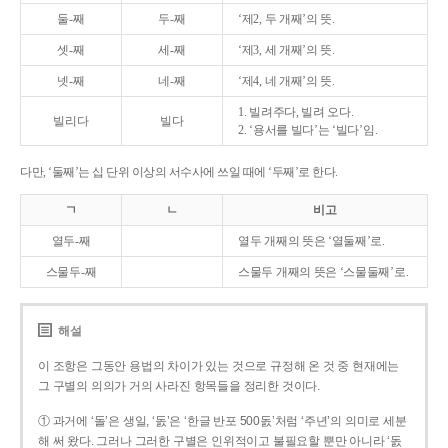
둘-째
두-째
‘제2, 두 개째’의 뜻.
셋-째
세-째
‘제3, 세 개째’의 뜻.
넷-째
네-째
‘제4, 네 개째’의 뜻.
1. 빌려주다, 빌려 오다.
빌리다
빌다
2. ‘용서를 빌다’는 ‘빌다’임.
다만, ‘둘째’는 십 단위 이상의 서수사에 쓰일 때에 ‘두째’로 한다.
ㄱ
ㄴ
비고
열두-째
열두 개째의 뜻은 ‘열둘째’로.
스물두-째
스물두 개째의 뜻은 ‘스물둘째’로.
해설
이 조항은 그동안 용법의 차이가 있는 것으로 규정해 온 것 중 현재에는
그 구별의 의의가 거의 사라진 항목들을 정리한 것이다.
① 과거에 ‘돌’은 생일, ‘돐’은 ‘한글 반포 500돐’처럼 ‘주년’의 의미로 세분
해 써 왔다. 그러나 그러한 구별은 인위적이고 불필요할 뿐만 아니라 ‘돐