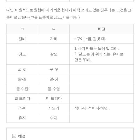
다만, 어원적으로 원형에 더 가까운 형태가 아직 쓰이고 있는 경우에는, 그것을 표
준어로 삼는다.(ㄱ을 표준어로 삼고, ㄴ을 버림.)
ㄱ
ㄴ
비고
갈비
가리
~구이, ~찜, 갈빗-대.
1. 사기 만드는 물레 밑 고리.
갓모
갈모
2. '갈모'는 갓 위에 쓰는, 유지로
만든 우비.
굴-젓
구-젓
말-곁
말-겻
물-수란
물-수랄
밀-뜨리다
미-뜨리다
적-이
저으기
적이-나, 적이나-하면.
휴지
수지
해설