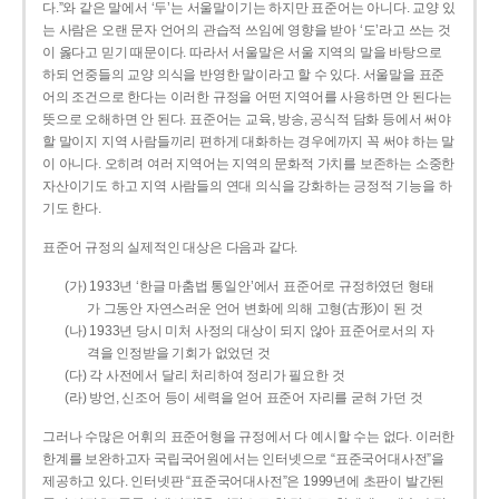
다.”와 같은 말에서 ‘두’는 서울말이기는 하지만 표준어는 아니다. 교양 있
는 사람은 오랜 문자 언어의 관습적 쓰임에 영향을 받아 ‘도’라고 쓰는 것
이 옳다고 믿기 때문이다. 따라서 서울말은 서울 지역의 말을 바탕으로
하되 언중들의 교양 의식을 반영한 말이라고 할 수 있다. 서울말을 표준
어의 조건으로 한다는 이러한 규정을 어떤 지역어를 사용하면 안 된다는
뜻으로 오해하면 안 된다. 표준어는 교육, 방송, 공식적 담화 등에서 써야
할 말이지 지역 사람들끼리 편하게 대화하는 경우에까지 꼭 써야 하는 말
이 아니다. 오히려 여러 지역어는 지역의 문화적 가치를 보존하는 소중한
자산이기도 하고 지역 사람들의 연대 의식을 강화하는 긍정적 기능을 하
기도 한다.
표준어 규정의 실제적인 대상은 다음과 같다.
(가) 1933년 ‘한글 마춤법 통일안’에서 표준어로 규정하였던 형태
가 그동안 자연스러운 언어 변화에 의해 고형(古形)이 된 것
(나) 1933년 당시 미처 사정의 대상이 되지 않아 표준어로서의 자
격을 인정받을 기회가 없었던 것
(다) 각 사전에서 달리 처리하여 정리가 필요한 것
(라) 방언, 신조어 등이 세력을 얻어 표준어 자리를 굳혀 가던 것
그러나 수많은 어휘의 표준어형을 규정에서 다 예시할 수는 없다. 이러한
한계를 보완하고자 국립국어원에서는 인터넷으로 “표준국어대사전”을
제공하고 있다. 인터넷판 “표준국어대사전”은 1999년에 초판이 발간된