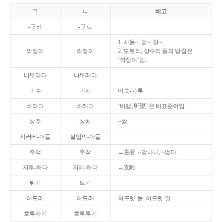
ㄱ
ㄴ
비고
-구려
-구료
1. 서울~, 알~, 찰~.
깍쟁이
깍정이
2. 도토리, 상수리 등의 받침은
‘깍정이’임.
나무라다
나무래다
미수
미시
미숫-가루.
바라다
바래다
‘바램[所望]’은 비표준어임.
상추
상치
~쌈.
시러베-아들
실업의-아들
주책
주착
←主着. ~망나니, ~없다.
지루-하다
지리-하다
←支離.
튀기
트기
허드레
허드래
허드렛-물, 허드렛-일.
호루라기
호루루기