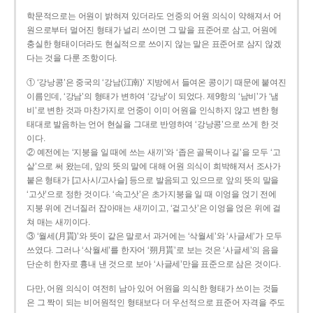
학문적으로는 어원이 밝혀져 있더라도 언중의 어원 의식이 약해져서 어
원으로부터 멀어진 형태가 널리 쓰이면 그 말을 표준어로 삼고, 어원에
충실한 형태이더라도 현실적으로 쓰이지 않는 말은 표준어로 삼지 않겠
다는 것을 다룬 조항이다.
① ‘강낭콩’은 중국의 ‘강남(江南)’ 지방에서 들여온 콩이기 때문에 붙여진
이름인데, ‘강남’의 형태가 변하여 ‘강낭’이 되었다. 제9항의 ‘남비’가 ‘냄
비’로 변한 것과 마찬가지로 언중이 이미 어원을 인식하지 않고 변한 형
태대로 발음하는 언어 현실을 그대로 반영하여 ‘강낭콩’으로 쓰게 한 것
이다.
② 예전에는 ‘지붕을 일 때에 쓰는 새끼’와 ‘좁은 골목이나 길’을 모두 ‘고
샅’으로 써 왔는데, 앞의 뜻의 말에 대해 어원 의식이 희박해져서 조사가
붙은 형태가 [고사시/고사슬] 등으로 발음되고 있으므로 앞의 뜻의 말을
‘고삿’으로 정한 것이다. ‘속고삿’은 초가지붕을 일 때 이엉을 얹기 전에
지붕 위에 건너질러 잡아매는 새끼이고, ‘겉고삿’은 이엉을 얹은 위에 걸
쳐 매는 새끼이다.
③ ‘월세(月貰)’와 뜻이 같은 말로서 과거에는 ‘삭월세’와 ‘사글세’가 모두
쓰였다. 그러나 ‘삭월세’를 한자어 ‘朔月貰’로 보는 것은 ‘사글세’의 음을
단순히 한자로 흉내 낸 것으로 보아 ‘사글세’만을 표준으로 삼은 것이다.
다만, 어원 의식이 여전히 남아 있어 어원을 의식한 형태가 쓰이는 것들
은 그 짝이 되는 비어원적인 형태보다 더 우선적으로 표준어 자격을 주도