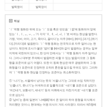
발목쟁이
발목장이
해설
‘ㅣ’ 역행 동화란 뒤에 오는 ‘ㅣ’ 모음 혹은 반모음 ‘ㅣ[j]’에 동화되어 앞에
있는 ‘ㅏ, ㅓ, ㅗ, ㅜ, ㅡ’가 각각 ‘ㅐ, ㅔ, ㅚ, ㅟ, ㅣ’로 바뀌는 현상을 말한다.
가령, ‘아비, 어미, 고기, 죽이다, 끓이다’는 자주 [애비], [에미], [괴기], [쥐기
다], [끼리다]로 발음된다. ‘ㅣ’ 역행 동화는 전국적으로 자주 일어나는 현
상이다. 체언에 조사가 붙은 ‘밥이’를 [배비]와 같이 발음하는 경우는 일부
지역에 국한되어 있으나, 한 단어 안에서는 ‘ㅣ’ 역행 동화가 자주 일어난
다. 그러나 대부분 주의해서 발음하면 피할 수 있는 발음이므로 그 동화
형을 표준어로 삼기 어렵다. 또한 이 동화 현상은 매우 광범위하여 그 동
화형을 다 표준어로 인정하면 오히려 혼란을 일으킬 우려도 있다. 그리하
여 ‘ㅣ’ 역행 동화 현상을 인정하는 표준어는 최소화하였다.
① ‘-나기’는, 서울에서 났다는 뜻의 ‘서울나기’는 그대로 쓰임 직하지만
‘신출나기, 풋나기’는 어색하므로 일률적으로 ‘-내기’를 표준으로 삼았다.
‘여간내기, 보통내기, 새내기’ 등의 어휘에서도 마찬가지로 ‘-내기’를 표준
으로 삼는다.
② ‘남비’는 종래 일본어 ‘나베[鍋]’에서 온 말이라 하여 원형을 의식해서
처리했던 것이나, 현대에는 어원 의식이 거의 사라졌다. 따라서 제5항에