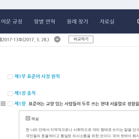
메인콘텐츠 바로가기
어문 규정
항별 연혁
용례 찾기
자료실
비교하기
017-13호(2017. 3. 28.)
제1부 표준어 사정 원칙
제1장 총칙
제1항
표준어는 교양 있는 사람들이 두루 쓰는 현대 서울말로 정함을
해설
한 나라 안에서 지역적으로나 사회적으로 여러 형태로 쓰이는 말을 단수
국민들의 효율적이고 통일된 의사소통을 위한 것이다. 국어 토박이 화자