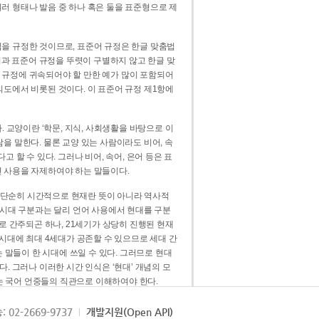
러 형태나 발음 중 하나 혹은 둘을 표준형으로 제
을 규정한 것이므로, 표준어 규정은 한글 맞춤법
법과 표준어 규정을 뚜렷이 구별하지 않고 한글 맞
 규정에 귀속되어야 할 만한 예가 많이 포함되어
의도에서 비롯된 것이다. 이 표준어 규정 제1항에
. 교양이란 ‘학문, 지식, 사회생활을 바탕으로 이
을 말한다. 물론 교양 있는 사람이라도 비어, 속
 할 수 있다. 그러나 비어, 속어, 은어 등은 표
 사용을 자제하여야 하는 말들이다.
’는 단순히 시간적으로 현재란 뜻이 아니라 역사적
 시대 구분과는 달리 언어 사용에서 현대를 구분
로 간주되곤 하나, 21세기가 상당히 진행된 현재
 시대에 최대 4세대가 공존할 수 있으므로 세대 간
는 말들이 한 시대에 쓰일 수 있다. 그러므로 현대
. 그러나 이러한 시간 인식은 ‘현대’ 개념의 모
’는 국어 언중들의 직관으로 이해하여야 한다.
용어적 성격을 가장 크게 드러내 주는 기준이다.
: 02-2669-9737
개발지원(Open API)