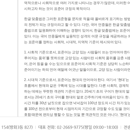
역적으로나 사회적으로 여러 가지로 나타나는 경우가 많은데, 이러한 여
시하고자 하는 것이 표준어 규정의 목적이다.
한글 맞춤법은 그러한 표준형을 문자로 적을 때 올바르게 표기하는 방법
의 전제가 되는 규정이라고 할 수 있다. 다만, 국어 언중들은 한글 맞춤
춤법으로 일원화하여 이해하는 경향이 있어서, 한글 맞춤법에는 표준어
있다. 이는 국어 언중들에게 실용적인 성격의 어문 규정을 제공하려는 
는 표준어를 정하는 사회적, 시대적, 지역적 기준이 제시되어 있다.
1. 사회적 기준으로서, 표준어는 교양 있는 사람들이 쓰는 언어여야 한다
루어지는 품위’를 뜻하므로 교양 있는 사람이란 사회적 품위를 갖춘 사람
어, 은어 등을 쓸 수는 있으므로 표준어의 사회적 기준은 상당히 느슨하다고
준어이기는 하되 언어 예절에 어긋난 말들이므로, 교양 있는 사람이라면
2. 시대적 기준으로서, 표준어는 현대의 언어여야 한다. 여기서 ‘현대
흐름에서 현재와 같은 구획에 있는 시대를 말한다. 다른 사회적, 경제적
하는 데에는 뚜렷한 객관적 기준이 없다. 20세기 초의 구어가 현대의 말
로서는 20세기 초의 구어를 현대의 말로 간주하기에 어려움이 있다. 한
시간 차를 30년 남짓으로 잡으면 넉넉잡아 100년 정도의 시간 차가 있
를 100년 전으로부터 현재 시점까지의 기간으로 규정할 수도 있을 것이다
호함 때문에 편의상 행할 수 있는 것일 뿐 객관적인 것은 아니다. ‘현대
3. 지역적 기준으로서, 표준어는 서울말이어야 한다. 이는 표준어의 공
154(방화3동 827)
대표 전화: 02-2669-9775(평일 09:00~18:00)
전송