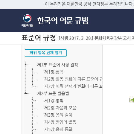
이 누리집은 대한민국 공식 전자정부 누리집입니다.
표준어 규정
[시행 2017. 3. 28.] 문화체육관광부 고시 제2
하위 항목 전체 열기
제1부 표준어 사정 원칙
제1장 총칙
제2장 발음 변화에 따른 표준어 규정
제3장 어휘 선택의 변화에 따른 표준어 규정
제2부 표준 발음법
제1장 총칙
북
제2장 자음과 모음
제3장 음의 길이
제4장 받침의 발음
제5장 음의 동화