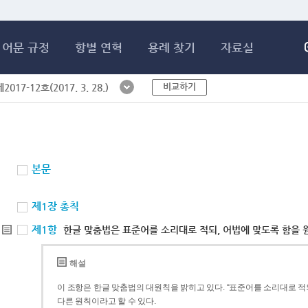
메인콘텐츠 바로가기
어문 규정
항별 연혁
용례 찾기
자료실
비교하기
017-12호(2017. 3. 28.)
본문
제1장 총칙
제1항
한글 맞춤법은 표준어를 소리대로 적되, 어법에 맞도록 함을 
해설
이 조항은 한글 맞춤법의 대원칙을 밝히고 있다. “표준어를 소리대로 적되
다른 원칙이라고 할 수 있다.