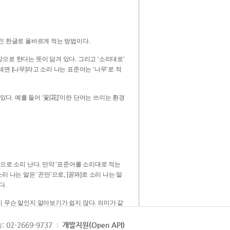
인 한글로 올바르게 적는 방법이다.
으로 한다는 뜻이 담겨 있다. 그리고 ‘소리대로’
. 예를 들어 ‘꽃[花]’이란 단어는 쓰이는 환경
 [꼳]으로 소리 난다. 만약 ‘표준어를 소리대로 적는
다.
 무슨 말인지 알아보기가 쉽지 않다. 의미가 같
쉽다. 즉 ‘꽃, 꼰, 꼳’보다는 ‘꽃’ 하나로 일관
: 02-2669-9737
개발지원(Open API)