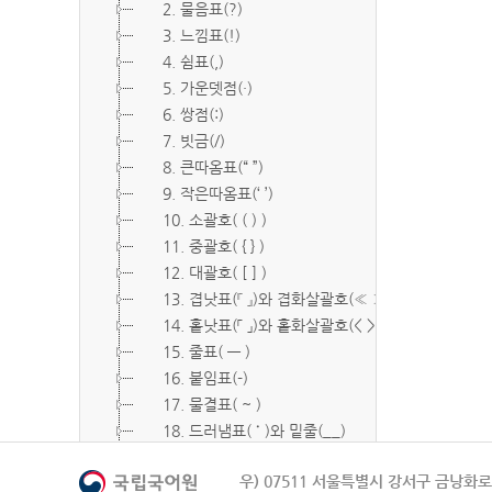
2. 물음표(?)
3. 느낌표(!)
4. 쉼표(,)
5. 가운뎃점(·)
6. 쌍점(:)
7. 빗금(/)
8. 큰따옴표(“ ”)
9. 작은따옴표(‘ ’)
10. 소괄호( ( ) )
11. 중괄호( { } )
12. 대괄호( [ ] )
13. 겹낫표(『 』)와 겹화살괄호(≪ ≫)
14. 홑낫표(「 」)와 홑화살괄호(< >)
15. 줄표( ― )
16. 붙임표(-)
17. 물결표( ~ )
18. 드러냄표( ˙ )와 밑줄(__)
19. 숨김표( O, X )
우) 07511 서울특별시 강서구 금낭화로 
20. 빠짐표( □ )