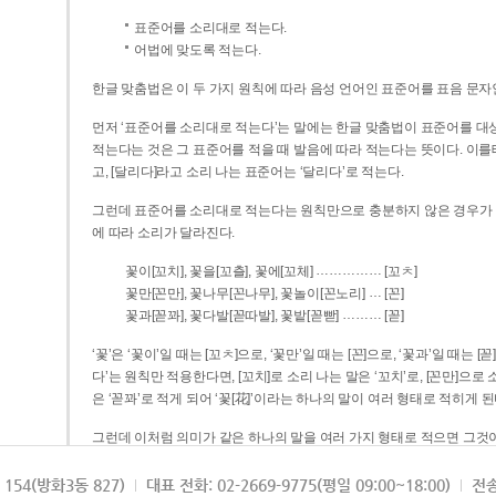
표준어를 소리대로 적는다.
어법에 맞도록 적는다.
한글 맞춤법은 이 두 가지 원칙에 따라 음성 언어인 표준어를 표음 문자
먼저 ‘표준어를 소리대로 적는다’는 말에는 한글 맞춤법이 표준어를 대상
적는다는 것은 그 표준어를 적을 때 발음에 따라 적는다는 뜻이다. 이를테면 [나무]라고 소리 나는 표준어는 ‘나무’로 적
고, [달리다]라고 소리 나는 표준어는 ‘달리다’로 적는다.
그런데 표준어를 소리대로 적는다는 원칙만으로 충분하지 않은 경우가 있다
에 따라 소리가 달라진다.
……………
꽃이[꼬치], 꽃을[꼬츨], 꽃에[꼬체]
[꼬ㅊ]
…
꽃만[꼰만], 꽃나무[꼰나무], 꽃놀이[꼰노리]
[꼰]
………
꽃과[꼳꽈], 꽃다발[꼳따발], 꽃밭[꼳빧]
[꼳]
‘꽃’은 ‘꽃이’일 때는 [꼬ㅊ]으로, ‘꽃만’일 때는 [꼰]으로, ‘꽃과’일 때는
다’는 원칙만 적용한다면, [꼬치]로 소리 나는 말은 ‘꼬치’로, [꼰만]으로 소리 나는 말은 ‘꼰만’으로, [꼳꽈]로 소리 나는 말
은 ‘꼳꽈’로 적게 되어 ‘꽃[花]’이라는 하나의 말이 여러 형태로 적히게 된
그런데 이처럼 의미가 같은 하나의 말을 여러 가지 형태로 적으면 그것이
은 하나의 말은 형태를 하나로 고정하여 일관되게 적어야 의미를 파악하기가 
되게 적는 것이 의미를 파악하는 데 효과적이다.
154(방화3동 827)
대표 전화: 02-2669-9775(평일 09:00~18:00)
전송