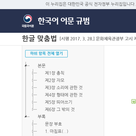
이 누리집은 대한민국 공식 전자정부 누리집입니다.
한글 맞춤법
[시행 2017. 3. 28.] 문화체육관광부 고시 제2
하위 항목 전체 열기
본문
제1장 총칙
제2장 자모
제3장 소리에 관한 것
제4장 형태에 관한 것
제5장 띄어쓰기
북
제6장 그 밖의 것
부록
문장 부호
1. 마침표( . )