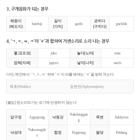
3. 구개음화가 되는 경우
해돋이
같이
굳히다
haedoji
gachi
guchida
[해도지]
[가치]
[구치다]
4. ‘ㄱ, ㄷ, ㅂ, ㅈ’이 ‘ㅎ’과 합하여 거센소리로 소리 나는 경우
좋고[조코]
joko
놓다[노타]
nota
잡혀[자펴]
japyeo
낳지[나치]
nachi
다만, 체언에서 ‘ㄱ, ㄷ, ㅂ’ 뒤에 ‘ㅎ’이 따를 때에는 ‘ㅎ’을 밝혀 적는다.
묵호(Mukho)
집현전(Jiphyeonjeon)
[붙임] 된소리되기는 표기에 반영하지 않는다.
Nakdonggan
압구정
Apgujeong
낙동강
죽변
Jukbyeon
g
Nakseongda
낙성대
합정
Hapjeong
팔당
Paldang
e