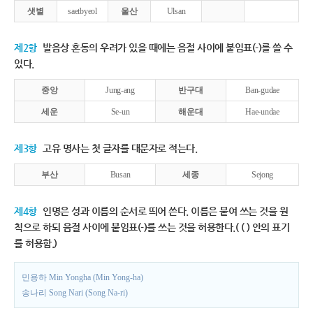
샛별
saetbyeol
울산
Ulsan
제2항
발음상 혼동의 우려가 있을 때에는 음절 사이에 붙임표(-)를 쓸 수
있다.
중앙
Jung-ang
반구대
Ban-gudae
세운
Se-un
해운대
Hae-undae
제3항
고유 명사는 첫 글자를 대문자로 적는다.
부산
Busan
세종
Sejong
제4항
인명은 성과 이름의 순서로 띄어 쓴다. 이름은 붙여 쓰는 것을 원
칙으로 하되 음절 사이에 붙임표(-)를 쓰는 것을 허용한다.( ( ) 안의 표기
를 허용함.)
민용하 Min Yongha (Min Yong-ha)
송나리 Song Nari (Song Na-ri)