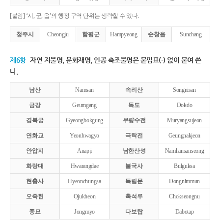
[붙임] ‘시, 군, 읍’의 행정 구역 단위는 생략할 수 있다.
청주시
Cheongju
함평군
Hampyeong
순창읍
Sunchang
제6항
자연 지물명, 문화재명, 인공 축조물명은 붙임표(-) 없이 붙여 쓴
다.
남산
Namsan
속리산
Songnisan
금강
Geumgang
독도
Dokdo
경복궁
Gyeongbokgung
무량수전
Muryangsujeon
연화교
Yeonhwagyo
극락전
Geungnakjeon
안압지
Anapji
남한산성
Namhansanseong
화랑대
Hwarangdae
불국사
Bulguksa
현충사
Hyeonchungsa
독립문
Dongnimmun
오죽헌
Ojukheon
촉석루
Chokseongnu
종묘
Jongmyo
다보탑
Dabotap