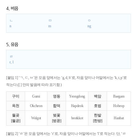
4. 비음
ㄴ
ㅁ
ㅇ
n
m
ng
5. 유음
ㄹ
r, l
[붙임 1] ‘ㄱ, ㄷ, ㅂ’은 모음 앞에서는 ‘g, d, b’로, 자음 앞이나 어말에서는 ‘k, t, p’로
적는다.([ ] 안의 발음에 따라 표기함.)
구미
Gumi
영동
Yeongdong
백암
Baegam
옥천
Okcheon
합덕
Hapdeok
호법
Hobeop
월곶
벚꽃
한밭
Wolgot
beotkkot
Hanbat
[월곧]
[벋꼳]
[한받]
[붙임 2] ‘ㄹ’은 모음 앞에서는 ‘r’로, 자음 앞이나 어말에서는 ‘l’로 적는다. 단, ‘ㄹ