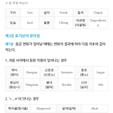
ㄹ’은 ‘ll’로 적는다.
구리
Guri
설악
Seorak
칠곡
Chilgok
대관령
Daegwallyeon
임실
Imsil
울릉
Ulleung
[대괄령]
g
제3장 표기상의 유의점
제1항
음운 변화가 일어날 때에는 변화의 결과에 따라 다음 각호와 같이
적는다.
1. 자음 사이에서 동화 작용이 일어나는 경우
백마
신문로
종로
Baengma
Sinmunno
Jongno
[뱅마]
[신문노]
[종노]
왕십리
별내
신라
Wangsimni
Byeollae
Silla
[왕심니]
[별래]
[실라]
2. ‘ㄴ, ㄹ’이 덧나는 경우
학여울[항녀울]
Hangnyeoul
알약[알략]
allyak