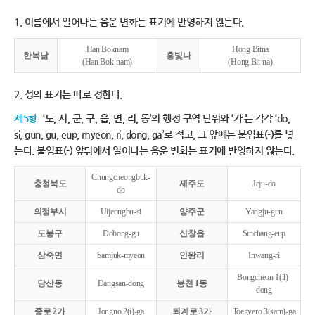
1. 이름에서 일어나는 음운 변화는 표기에 반영하지 않는다.
Han Boknam
Hong Bitna
한복남
홍빛나
(Han Bok-nam)
(Hong Bit-na)
2. 성의 표기는 따로 정한다.
제5항
‘도, 시, 군, 구, 읍, 면, 리, 동’의 행정 구역 단위와 ‘가’는 각각 ‘do,
si, gun, gu, eup, myeon, ri, dong, ga’로 적고, 그 앞에는 붙임표(-)를 넣
는다. 붙임표(-) 앞뒤에서 일어나는 음운 변화는 표기에 반영하지 않는다.
Chungcheongbuk-
충청북도
제주도
Jeju-do
do
의정부시
Uijeongbu-si
양주군
Yangju-gun
도봉구
Dobong-gu
신창읍
Sinchang-eup
삼죽면
Samjuk-myeon
인왕리
Inwang-ri
Bongcheon 1(il)-
당산동
Dangsan-dong
봉천 1동
dong
종로 2가
Jongno 2(i)-ga
퇴계로 3가
Toegyero 3(sam)-ga