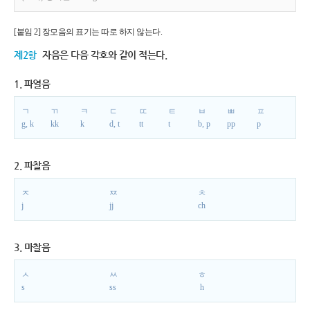
[붙임 2] 장모음의 표기는 따로 하지 않는다.
제2항
자음은 다음 각호와 같이 적는다.
1. 파열음
ㄱ
ㄲ
ㅋ
ㄷ
ㄸ
ㅌ
ㅂ
ㅃ
ㅍ
g, k
kk
k
d, t
tt
t
b, p
pp
p
2. 파찰음
ㅈ
ㅉ
ㅊ
j
jj
ch
3. 마찰음
ㅅ
ㅆ
ㅎ
s
ss
h