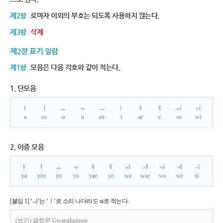
제2항
로마자 이외의 부호는 되도록 사용하지 않는다.
제3항
삭제
제2장 표기 일람
제1항
모음은 다음 각호와 같이 적는다.
1. 단모음
ㅏ
ㅓ
ㅗ
ㅜ
ㅡ
ㅣ
ㅐ
ㅔ
ㅚ
ㅟ
a
eo
o
u
eu
i
ae
e
oe
wi
2. 이중 모음
ㅑ
ㅕ
ㅛ
ㅠ
ㅒ
ㅖ
ㅘ
ㅙ
ㅝ
ㅞ
ㅢ
ya
yeo
yo
yu
yae
ye
wa
wae
wo
we
ui
[붙임 1] ‘ㅢ’는 ‘ㅣ’로 소리 나더라도 ui로 적는다.
(보기) 광희문 Gwanghuimun