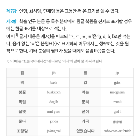
제7항
인명, 회사명, 단체명 등은 그동안 써 온 표기를 쓸 수 있다.
제8항
학술 연구 논문 등 특수 분야에서 한글 복원을 전제로 표기할 경우
에는 한글 표기를 대상으로 적는다.
1)
이 때
글자 대응은 제2장을 따르되 ‘ㄱ, ㄷ, ㅂ, ㄹ’은 ‘g, d, b, l’로만 적는
다. 음가 없는 ‘ㅇ’은 붙임표(-)로 표기하되 어두에서는 생략하는 것을 원
칙으로 한다. 기타 분절의 필요가 있을 때에도 붙임표(-)를 쓴다.
1) '이 때'는 "표준국어대사전"에 따르면 '이때'와 같이 붙여 써야 한다.
집
jib
짚
jip
밖
bakk
값
gabs
붓꽃
buskkoch
먹는
meogneun
독립
doglib
문리
munli
물엿
mul-yeos
굳이
gud-i
좋다
johda
가곡
gagog
조랑말
jolangmal
없었습니다
eobs-eoss-seubnida