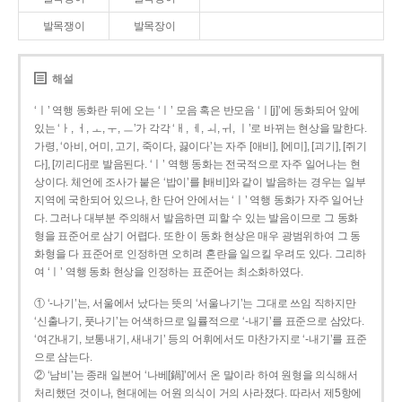
발목쟁이
발목장이
해설
‘ㅣ’ 역행 동화란 뒤에 오는 ‘ㅣ’ 모음 혹은 반모음 ‘ㅣ[j]’에 동화되어 앞에
있는 ‘ㅏ, ㅓ, ㅗ, ㅜ, ㅡ’가 각각 ‘ㅐ, ㅔ, ㅚ, ㅟ, ㅣ’로 바뀌는 현상을 말한다.
가령, ‘아비, 어미, 고기, 죽이다, 끓이다’는 자주 [애비], [에미], [괴기], [쥐기
다], [끼리다]로 발음된다. ‘ㅣ’ 역행 동화는 전국적으로 자주 일어나는 현
상이다. 체언에 조사가 붙은 ‘밥이’를 [배비]와 같이 발음하는 경우는 일부
지역에 국한되어 있으나, 한 단어 안에서는 ‘ㅣ’ 역행 동화가 자주 일어난
다. 그러나 대부분 주의해서 발음하면 피할 수 있는 발음이므로 그 동화
형을 표준어로 삼기 어렵다. 또한 이 동화 현상은 매우 광범위하여 그 동
화형을 다 표준어로 인정하면 오히려 혼란을 일으킬 우려도 있다. 그리하
여 ‘ㅣ’ 역행 동화 현상을 인정하는 표준어는 최소화하였다.
① ‘-나기’는, 서울에서 났다는 뜻의 ‘서울나기’는 그대로 쓰임 직하지만
‘신출나기, 풋나기’는 어색하므로 일률적으로 ‘-내기’를 표준으로 삼았다.
‘여간내기, 보통내기, 새내기’ 등의 어휘에서도 마찬가지로 ‘-내기’를 표준
으로 삼는다.
② ‘남비’는 종래 일본어 ‘나베[鍋]’에서 온 말이라 하여 원형을 의식해서
처리했던 것이나, 현대에는 어원 의식이 거의 사라졌다. 따라서 제5항에