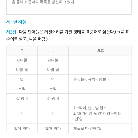
을 통해 표준어의 목록을 갱신하고 있다.
제1절 자음
제3항
다음 단어들은 거센소리를 가진 형태를 표준어로 삼는다.(ㄱ을 표
준어로 삼고, ㄴ을 버림.)
ㄱ
ㄴ
비고
끄나풀
끄나불
나팔-꽃
나발-꽃
녘
녁
동~, 들~, 새벽~, 동틀 ~.
부엌
부억
살-쾡이
삵-괭이
1. ~막이, 빈~, 방 한 ~.
칸
간
2. ‘초가삼간, 윗간’의 경우에는
‘간’임.
털어-먹다
떨어-먹다
재물을 다 없애다.