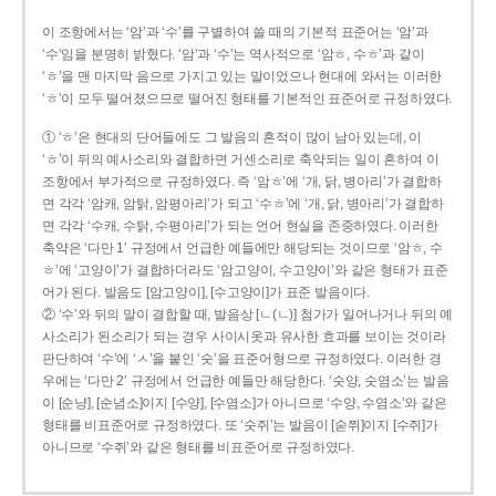
이 조항에서는 ‘암’과 ‘수’를 구별하여 쓸 때의 기본적 표준어는 ‘암’과
‘수’임을 분명히 밝혔다. ‘암’과 ‘수’는 역사적으로 ‘암ㅎ, 수ㅎ’과 같이
‘ㅎ’을 맨 마지막 음으로 가지고 있는 말이었으나 현대에 와서는 이러한
‘ㅎ’이 모두 떨어졌으므로 떨어진 형태를 기본적인 표준어로 규정하였다.
① ‘ㅎ’은 현대의 단어들에도 그 발음의 흔적이 많이 남아 있는데, 이
‘ㅎ’이 뒤의 예사소리와 결합하면 거센소리로 축약되는 일이 흔하여 이
조항에서 부가적으로 규정하였다. 즉 ‘암ㅎ’에 ‘개, 닭, 병아리’가 결합하
면 각각 ‘암캐, 암탉, 암평아리’가 되고 ‘수ㅎ’에 ‘개, 닭, 병아리’가 결합하
면 각각 ‘수캐, 수탉, 수평아리’가 되는 언어 현실을 존중하였다. 이러한
축약은 ‘다만 1’ 규정에서 언급한 예들에만 해당되는 것이므로 ‘암ㅎ, 수
ㅎ’에 ‘고양이’가 결합하더라도 ‘암고양이, 수고양이’와 같은 형태가 표준
어가 된다. 발음도 [암고양이], [수고양이]가 표준 발음이다.
② ‘수’와 뒤의 말이 결합할 때, 발음상 [ㄴ(ㄴ)] 첨가가 일어나거나 뒤의 예
사소리가 된소리가 되는 경우 사이시옷과 유사한 효과를 보이는 것이라
판단하여 ‘수’에 ‘ㅅ’을 붙인 ‘숫’을 표준어형으로 규정하였다. 이러한 경
우에는 ‘다만 2’ 규정에서 언급한 예들만 해당한다. ‘숫양, 숫염소’는 발음
이 [순냥], [순념소]이지 [수양], [수염소]가 아니므로 ‘수양, 수염소’와 같은
형태를 비표준어로 규정하였다. 또 ‘숫쥐’는 발음이 [숟쮜]이지 [수쥐]가
아니므로 ‘수쥐’와 같은 형태를 비표준어로 규정하였다.