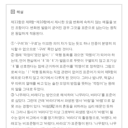
해설
제11항은 제8항~제10항에서 제시한 모음 변화에 속하지 않는 예들을 보
인 조항이다. 변화된 발음이 굳어진 경우 그것을 표준으로 삼는다는 원칙
은 동일하게 적용된다.
① ‘-구려’와 ‘-구료’는 미묘한 의미 차가 있는 듯도 하나 언중이 분명히 의
식할 수 없으므로 ‘-구려’ 쪽만 살린 것이다.
② 원래 ‘깍정이’였던 말이 ‘ㅣ’ 역행 동화를 겪으면 ‘깍젱이’가 되어야 하
는데, 언어 현실에서 ‘ㅐ’와 ‘ㅔ’가 발음으로 뚜렷이 구별되지 않고 표기상
‘ㅐ’를 선호한다는 점에 근거하여 표준어를 ‘깍쟁이’로 정하였다. 그럼으
로써 이는 ‘ㅣ’ 역행 동화와는 직접 관련이 없어진 표준어가 되어 제9항의
예외로 다루지 않고 여기에서 다루게 된 것이다. 그러나 밤나무, 떡갈나
무 따위의 열매를 싸고 있는 술잔 모양의 받침을 뜻하는 ‘깍정이’는 원래
의 말을 그대로 두었다.
③ ‘나무래다, 바래다’는 방언으로 해석하여 ‘나무라다, 바라다’를 표준어
로 삼았다. 그런데 근래 ‘바라다’에서 파생된 명사 ‘바람’을 ‘바램’으로 잘
못 쓰는 경향이 있다. ‘바람[風]’과의 혼동을 피하려는 심리 때문인 듯하
다. 그러나 동사가 ‘바라다’인 이상 그로부터 파생된 명사가 ‘바램’이 될
수는 없어 비고에서 이를 명기하였다. ‘바라다’의 활용형으로, ‘바랬다, 바
래요’는 비표준형이고 ‘바랐다, 바라요’가 표준형이 된다. ‘나무랐다, 나무