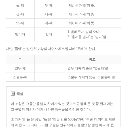
둘-째
두-째
‘제2, 두 개째’의 뜻.
셋-째
세-째
‘제3, 세 개째’의 뜻.
넷-째
네-째
‘제4, 네 개째’의 뜻.
1. 빌려주다, 빌려 오다.
빌리다
빌다
2. ‘용서를 빌다’는 ‘빌다’임.
다만, ‘둘째’는 십 단위 이상의 서수사에 쓰일 때에 ‘두째’로 한다.
ㄱ
ㄴ
비고
열두-째
열두 개째의 뜻은 ‘열둘째’로.
스물두-째
스물두 개째의 뜻은 ‘스물둘째’로.
해설
이 조항은 그동안 용법의 차이가 있는 것으로 규정해 온 것 중 현재에는
그 구별의 의의가 거의 사라진 항목들을 정리한 것이다.
① 과거에 ‘돌’은 생일, ‘돐’은 ‘한글 반포 500돐’처럼 ‘주년’의 의미로 세분
해 써 왔다. 그러나 그러한 구별은 인위적이고 불필요할 뿐만 아니라 ‘돐