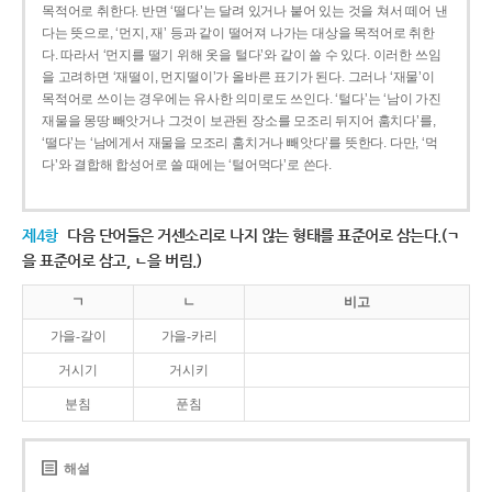
목적어로 취한다. 반면 ‘떨다’는 달려 있거나 붙어 있는 것을 쳐서 떼어 낸
다는 뜻으로, ‘먼지, 재’ 등과 같이 떨어져 나가는 대상을 목적어로 취한
다. 따라서 ‘먼지를 떨기 위해 옷을 털다’와 같이 쓸 수 있다. 이러한 쓰임
을 고려하면 ‘재떨이, 먼지떨이’가 올바른 표기가 된다. 그러나 ‘재물’이
목적어로 쓰이는 경우에는 유사한 의미로도 쓰인다. ‘털다’는 ‘남이 가진
재물을 몽땅 빼앗거나 그것이 보관된 장소를 모조리 뒤지어 훔치다’를,
‘떨다’는 ‘남에게서 재물을 모조리 훔치거나 빼앗다’를 뜻한다. 다만, ‘먹
다’와 결합해 합성어로 쓸 때에는 ‘털어먹다’로 쓴다.
제4항
다음 단어들은 거센소리로 나지 않는 형태를 표준어로 삼는다.(ㄱ
을 표준어로 삼고, ㄴ을 버림.)
ㄱ
ㄴ
비고
가을-갈이
가을-카리
거시기
거시키
분침
푼침
해설