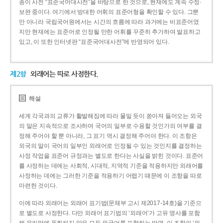
종이 사전 “표준국어대사전”을 바탕으로 한 것으로, 현재에도 계속 수정·
보완 중이다. 여기에서 방대한 어휘의 표준어형을 확인할 수 있다. 그뿐
만 아니라 국립국어원에서는 시간의 흐름에 따라 과거에는 비표준어였
지만 현재에는 표준어로 인정될 만한 어휘를 꾸준히 추가하여 발표하고
있고, 이 또한 인터넷판 “표준국어대사전”에 반영되어 있다.
제2항
외래어는 따로 사정한다.
해설
세계 각국과의 교류가 활발해짐에 따라 물밀 듯이 쏟아져 들어오는 외국
의 말은 지속적으로 조사하여 국어의 일부로 수용할 것인가의 여부를 결
정해 주어야 할 뿐 아니라, 그 표기 역시 결정해 주어야 한다. 이 조항은
외국의 말이 국어의 일부인 외래어로 인정될 수 있는 것인지를 결정하는
사정 작업을 표준어 규정과는 별도로 한다는 사실을 밝힌 것이다. 표준어
를 사정하는 데에는 사회적, 시대적, 지역적 기준을 적용하지만 외래어를
사정하는 데에는 그러한 기준을 적용하기 어렵기 때문에 이 조항을 따로
마련한 것이다.
이에 따라 외래어는 외래어 표기법(문체부 고시 제2017-14호)을 기준으
로 별도로 사정한다. 다만 외래어 표기법의 ‘외래어’가 고유 명사를 포함