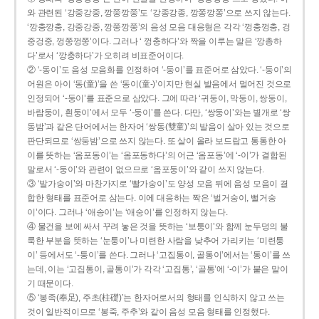
와 관련된 ‘강중강중, 깡쭝깡쭝’도 ‘강종강종, 깡쫑깡쫑’으로 쓰지 않는다.
‘깡충깡충, 강중강중, 깡쭝깡쭝’의 음성 모음 대응형은 각각 ‘껑충껑충, 겅
중겅중, 껑쭝껑쭝’이다. 그러나 ‘ 껑충하다’와 짝을 이루는 말은 ‘깡총하
다’로서 ‘깡충하다’가 오히려 비표준어이다.
② ‘-동이’도 음성 모음화를 인정하여 ‘-둥이’를 표준어로 삼았다. ‘-둥이’의
어원은 아이 ‘동(童)’을 쓴 ‘동이(童-)’이지만 현실 발음에서 멀어진 것으로
인정되어 ‘-둥이’를 표준으로 삼았다. 그에 따라 ‘귀둥이, 막둥이, 쌍둥이,
바람둥이, 흰둥이’에서 모두 ‘-둥이’를 쓴다. 다만, ‘쌍둥이’와는 별개로 ‘쌍
동밤’과 같은 단어에서는 한자어 ‘쌍동(雙童)’의 발음이 살아 있는 것으로
판단되므로 ‘쌍둥밤’으로 쓰지 않는다. 또 살이 올라 보드랍고 통통한 아
이를 뜻하는 ‘옴포동이’는 ‘옴포동하다’의 어근 ‘옴포동’에 ‘-이’가 결합된
말로서 ‘-둥이’와 관련이 없으므로 ‘옴포둥이’와 같이 쓰지 않는다.
③ ‘발가숭이’와 마찬가지로 ‘빨가숭이’도 양성 모음 뒤에 음성 모음이 결
합한 형태를 표준어로 삼는다. 이에 대응하는 짝은 ‘벌거숭이, 뻘거숭
이’이다. 그러나 ‘애송이’는 ‘애숭이’를 인정하지 않는다.
④ 물건을 보에 싸서 꾸려 놓은 것을 뜻하는 ‘보퉁이’와 함께 눈두덩의 불
룩한 부분을 뜻하는 ‘눈퉁이’나 미련한 사람을 낮추어 가리키는 ‘미련퉁
이’ 등에서도 ‘-퉁이’를 쓴다. 그러나 ‘고집통이, 골통이’에서는 ‘통이’를 쓰
는데, 이는 ‘고집통이, 골통이’가 각각 ‘고집통’, ‘골통’에 ‘-이’가 붙은 말이
기 때문이다.
⑤ ‘봉족(奉足), 주초(柱礎)’는 한자어로서의 형태를 인식하지 않고 쓰는
것이 일반적이므로 ‘봉죽, 주추’와 같이 음성 모음 형태를 인정했다.