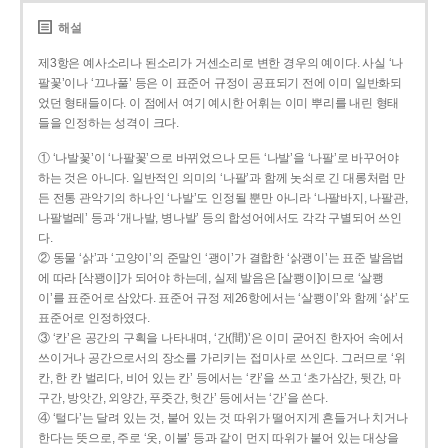
해설
제3항은 예사소리나 된소리가 거센소리로 변한 경우의 예이다. 사실 ‘나
팔꽃’이나 ‘끄나풀’ 등은 이 표준어 규정이 공표되기 전에 이미 일반화되
었던 형태들이다. 이 점에서 여기 예시한 어휘는 이미 뿌리를 내린 형태
들을 인정하는 성격이 크다.
① ‘나발꽃’이 ‘나팔꽃’으로 바뀌었으나 모든 ‘나발’을 ‘나팔’로 바꾸어야
하는 것은 아니다. 일반적인 의미의 ‘나팔’과 함께 놋쇠로 긴 대롱처럼 만
든 전통 관악기의 하나인 ‘나발’도 인정될 뿐만 아니라 ‘나팔바지, 나팔관,
나팔벌레’ 등과 ‘개나발, 병나발’ 등의 합성어에서도 각각 구별되어 쓰인
다.
② 동물 ‘삵’과 ‘고양이’의 준말인 ‘괭이’가 결합한 ‘삵괭이’는 표준 발음법
에 따라 [삭꽹이]가 되어야 하는데, 실제 발음은 [살쾡이]이므로 ‘살쾡
이’를 표준어로 삼았다. 표준어 규정 제26항에서는 ‘살쾡이’와 함께 ‘삵’도
표준어로 인정하였다.
③ ‘칸’은 공간의 구획을 나타내며, ‘간(間)’은 이미 굳어진 한자어 속에서
쓰이거나 공간으로서의 장소를 가리키는 접미사로 쓰인다. 그러므로 ‘위
칸, 한 칸 벌리다, 비어 있는 칸’ 등에서는 ‘칸’을 쓰고 ‘초가삼간, 뒷간, 마
구간, 방앗간, 외양간, 푸줏간, 헛간’ 등에서는 ‘간’을 쓴다.
④ ‘털다’는 달려 있는 것, 붙어 있는 것 따위가 떨어지게 흔들거나 치거나
한다는 뜻으로, 주로 ‘옷, 이불’ 등과 같이 먼지 따위가 붙어 있는 대상을