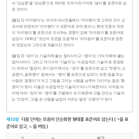
서 ‘강남콩’을 ‘강낭콩’으로 처리한 것과 마찬가지로 ‘냄비’를 표준어로 삼
은 것이다.
[붙임 1] ‘아지랑이’는 과거의 대사전들에서 ‘아지랭이’로 고쳐진 것이 교
과서에 반영되어 ‘아지랭이’가 표준어로 쓰여 왔으나, 현대 언중의 직관
이 ‘아지랑이’를 표준으로 인식하는 경향이 강해 ‘아지랑이’를 표준어로
삼았다. 1936년 “조선어 표준말 모음”에서 ‘아지랑이’를 표준어로 정한
바 있었는데 그것으로 되돌아간 것이다.
[붙임 2] ‘-장이’는 기술자에 붙는 접미사이고 ‘-쟁이’는 기타 어휘에 붙는
접미사이다. 그리고 여기서의 ‘기술자’는 ‘수공업적인 기술자’로 한정한
다. 따라서 ‘칠장이, 유기장이’에서는 ‘-장이’를 표준으로 삼고 ‘멋쟁이, 소
금쟁이, 골목쟁이’ 등에서는 ‘-쟁이’를 표준으로 삼았다. 또한 점을 치는
사람은 ‘점쟁이’가 되고 그림을 그리는 사람을 낮추어 가리키는 말은 ‘환
쟁이’가 된다. 이들은 수공업적인 기술자가 아니기 때문이다. 이처럼 의
미에 따라 ‘-장이’와 ‘-쟁이’를 구별해서 쓰기 때문에 갓을 만드는 기술자
는 ‘갓장이’, 갓을 쓴 사람을 낮잡아 이르는 말은 ‘갓쟁이’가 된다.
제10항
다음 단어는 모음이 단순화한 형태를 표준어로 삼는다.(ㄱ을 표
준어로 삼고, ㄴ을 버림.)
ㄱ
ㄴ
비고