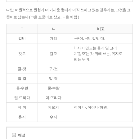
다만, 어원적으로 원형에 더 가까운 형태가 아직 쓰이고 있는 경우에는, 그것을 표
준어로 삼는다.(ㄱ을 표준어로 삼고, ㄴ을 버림.)
ㄱ
ㄴ
비고
갈비
가리
~구이, ~찜, 갈빗-대.
1. 사기 만드는 물레 밑 고리.
갓모
갈모
2. '갈모'는 갓 위에 쓰는, 유지로
만든 우비.
굴-젓
구-젓
말-곁
말-겻
물-수란
물-수랄
밀-뜨리다
미-뜨리다
적-이
저으기
적이-나, 적이나-하면.
휴지
수지
해설