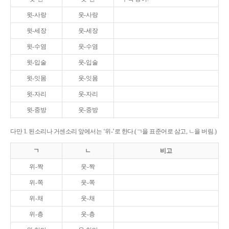
윗-사랑
웃-사랑
윗-세장
웃-세장
윗-수염
웃-수염
윗-입술
웃-입술
윗-잇몸
웃-잇몸
윗-자리
웃-자리
윗-중방
웃-중방
다만 1. 된소리나 거센소리 앞에서는 ‘위-’로 한다.(ㄱ을 표준어로 삼고, ㄴ을 버림.)
ㄱ
ㄴ
비고
위-짝
웃-짝
위-쪽
웃-쪽
위-채
웃-채
위-층
웃-층