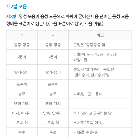
제2절 모음
제8항
양성 모음이 음성 모음으로 바뀌어 굳어진 다음 단어는 음성 모음
형태를 표준어로 삼는다.(ㄱ을 표준어로 삼고, ㄴ을 버림.)
ㄱ
ㄴ
비고
깡충-깡충
깡총-깡총
큰말은 ‘껑충껑충’임.
←童-이. 귀-, 막-, 선-, 쌍-, 검-,
-둥이
-동이
바람-, 흰-.
센말은 ‘빨가숭이’, 큰말은
발가-숭이
발가-송이
‘벌거숭이, 뻘거숭이’임.
보퉁이
보통이
봉죽
봉족
←奉足. ~꾼, ~들다.
뻗정-다리
뻗장-다리
아서, 아서라
앗아, 앗아라
하지 말라고 금지하는 말.
오뚝-이
오똑-이
부사도 ‘오뚝-이’임.
주추
주초
←柱礎. 주춧-돌.