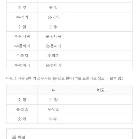
수-컷
숫-것
수-키와
숫-기와
수-탉
숫-닭
수-탕나귀
숫-당나귀
수-톨쩌귀
숫-돌쩌귀
수-퇘지
숫-돼지
수-평아리
숫-병아리
다만 2. 다음 단어의 접두사는 '숫-'으로 한다.(ㄱ을 표준어로 삼고, ㄴ을 버림.)
ㄱ
ㄴ
비고
숫-양
수-양
숫-염소
수-염소
숫-쥐
수-쥐
해설