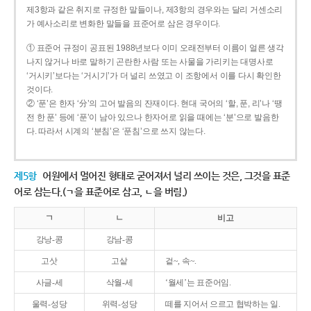
제3항과 같은 취지로 규정한 말들이나, 제3항의 경우와는 달리 거센소리
가 예사소리로 변화한 말들을 표준어로 삼은 경우이다.
① 표준어 규정이 공표된 1988년보다 이미 오래전부터 이름이 얼른 생각
나지 않거나 바로 말하기 곤란한 사람 또는 사물을 가리키는 대명사로
‘거시키’보다는 ‘거시기’가 더 널리 쓰였고 이 조항에서 이를 다시 확인한
것이다.
② ‘푼’은 한자 ‘分’의 고어 발음의 잔재이다. 현대 국어의 ‘할, 푼, 리’나 ‘땡
전 한 푼’ 등에 ‘푼’이 남아 있으나 한자어로 읽을 때에는 ‘분’으로 발음한
다. 따라서 시계의 ‘분침’은 ‘푼침’으로 쓰지 않는다.
제5항
어원에서 멀어진 형태로 굳어져서 널리 쓰이는 것은, 그것을 표준
어로 삼는다.(ㄱ을 표준어로 삼고, ㄴ을 버림.)
ㄱ
ㄴ
비고
강낭-콩
강남-콩
고삿
고샅
겉~, 속~.
사글-세
삭월-세
‘월세’는 표준어임.
울력-성당
위력-성당
떼를 지어서 으르고 협박하는 일.