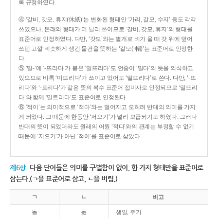
록 규정하였다.
④ ‘갈비, 갓모, 휴지(休紙)’는 변화된 형태인 ‘가리, 갈모, 수지’ 등도 각각
쓰였으나, 본래의 형태가 더 널리 쓰이므로 ‘갈비, 갓모, 휴지’의 형태를
표준어로 인정하였다. 다만, ‘갓모’와는 별개로 비가 올 때 갓 위에 덮어
쓰던 고깔 비슷하게 생긴 물건을 뜻하는 ‘갈모(-帽)’는 표준어로 인정한
다.
⑤ ‘밀-’에 ‘-뜨리다’가 붙은 ‘밀뜨리다’도 언중이 ‘밀다’의 뜻을 의식하고
있으므로 비록 ‘미뜨리다’가 쓰이고 있어도 ‘밀뜨리다’로 쓴다. 다만, ‘-뜨
리다’와 ‘-트리다’가 같은 뜻의 복수 표준어 접미사로 인정되므로 ‘밀뜨리
다’와 함께 ‘밀트리다’도 표준어로 인정된다.
⑥ ‘적이’는 의미적으로 ‘적다’와는 멀어지고 오히려 반대의 의미를 가지
게 되었다. 그 때문에 한동안 ‘저으기’가 널리 보급되기도 하였다. 그러나
반대의 뜻이 되었더라도 원래의 어원 ‘적다’와의 관계는 부정할 수 없기
때문에 ‘저으기’가 아닌 ‘적이’를 표준어로 삼았다.
제6항
다음 단어들은 의미를 구별함이 없이, 한 가지 형태만을 표준어로
삼는다.(ㄱ을 표준어로 삼고, ㄴ을 버림.)
ㄱ
ㄴ
비고
돌
돐
생일, 주기.