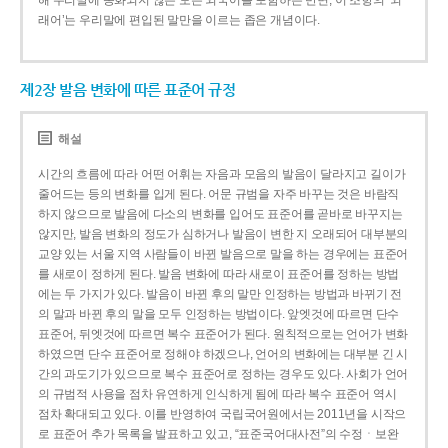
해 우리말에 동화되지 않은 모든 외국어를 포함하는 반면, 이 조항의 ‘외
래어’는 우리말에 편입된 말만을 이르는 좁은 개념이다.
제2장 발음 변화에 따른 표준어 규정
해설
시간의 흐름에 따라 어떤 어휘는 자음과 모음의 발음이 달라지고 길이가
줄어드는 등의 변화를 입게 된다. 어문 규범을 자주 바꾸는 것은 바람직
하지 않으므로 발음에 다소의 변화를 입어도 표준어를 곧바로 바꾸지는
않지만, 발음 변화의 정도가 심하거나 발음이 변한 지 오래되어 대부분의
교양 있는 서울 지역 사람들이 바뀐 발음으로 말을 하는 경우에는 표준어
를 새로이 정하게 된다. 발음 변화에 따라 새로이 표준어를 정하는 방법
에는 두 가지가 있다. 발음이 바뀐 후의 말만 인정하는 방법과 바뀌기 전
의 말과 바뀐 후의 말을 모두 인정하는 방법이다. 앞엣것에 따르면 단수
표준어, 뒤엣것에 따르면 복수 표준어가 된다. 원칙적으로는 언어가 변화
하였으면 단수 표준어로 정해야 하겠으나, 언어의 변화에는 대부분 긴 시
간의 과도기가 있으므로 복수 표준어로 정하는 경우도 있다. 사회가 언어
의 규범적 사용을 점차 유연하게 인식하게 됨에 따라 복수 표준어 역시
점차 확대되고 있다. 이를 반영하여 국립국어원에서는 2011년을 시작으
로 표준어 추가 목록을 발표하고 있고, “표준국어대사전”의 수정ㆍ보완