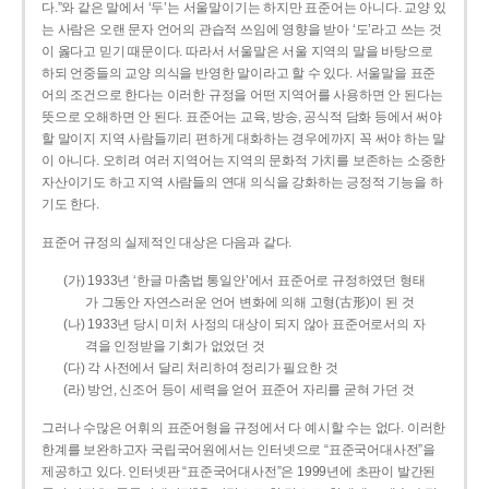
다.”와 같은 말에서 ‘두’는 서울말이기는 하지만 표준어는 아니다. 교양 있
는 사람은 오랜 문자 언어의 관습적 쓰임에 영향을 받아 ‘도’라고 쓰는 것
이 옳다고 믿기 때문이다. 따라서 서울말은 서울 지역의 말을 바탕으로
하되 언중들의 교양 의식을 반영한 말이라고 할 수 있다. 서울말을 표준
어의 조건으로 한다는 이러한 규정을 어떤 지역어를 사용하면 안 된다는
뜻으로 오해하면 안 된다. 표준어는 교육, 방송, 공식적 담화 등에서 써야
할 말이지 지역 사람들끼리 편하게 대화하는 경우에까지 꼭 써야 하는 말
이 아니다. 오히려 여러 지역어는 지역의 문화적 가치를 보존하는 소중한
자산이기도 하고 지역 사람들의 연대 의식을 강화하는 긍정적 기능을 하
기도 한다.
표준어 규정의 실제적인 대상은 다음과 같다.
(가) 1933년 ‘한글 마춤법 통일안’에서 표준어로 규정하였던 형태
가 그동안 자연스러운 언어 변화에 의해 고형(古形)이 된 것
(나) 1933년 당시 미처 사정의 대상이 되지 않아 표준어로서의 자
격을 인정받을 기회가 없었던 것
(다) 각 사전에서 달리 처리하여 정리가 필요한 것
(라) 방언, 신조어 등이 세력을 얻어 표준어 자리를 굳혀 가던 것
그러나 수많은 어휘의 표준어형을 규정에서 다 예시할 수는 없다. 이러한
한계를 보완하고자 국립국어원에서는 인터넷으로 “표준국어대사전”을
제공하고 있다. 인터넷판 “표준국어대사전”은 1999년에 초판이 발간된