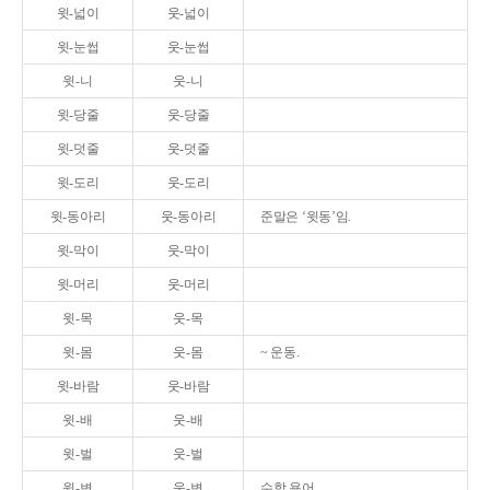
윗-넓이
웃-넓이
윗-눈썹
웃-눈썹
윗-니
웃-니
윗-당줄
웃-당줄
윗-덧줄
웃-덧줄
윗-도리
웃-도리
윗-동아리
웃-동아리
준말은 ‘윗동’임.
윗-막이
웃-막이
윗-머리
웃-머리
윗-목
웃-목
윗-몸
웃-몸
~ 운동.
윗-바람
웃-바람
윗-배
웃-배
윗-벌
웃-벌
윗-변
웃-변
수학 용어.