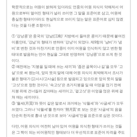
학문적으로는 어원이 밝혀져 있더라도 언중의 어원 의식이 약해져서 어
원으로부터 멀어진 형태가 널리 쓰이면 그 말을 표준어로 삼고, 어원에
충실한 형태이더라도 현실적으로 쓰이지 않는 말은 표준어로 삼지 않겠
다는 것을 다룬 조항이다.
① ‘강낭콩’은 중국의 ‘강남(江南)’ 지방에서 들여온 콩이기 때문에 붙여진
이름인데, ‘강남’의 형태가 변하여 ‘강낭’이 되었다. 제9항의 ‘남비’가 ‘냄
비’로 변한 것과 마찬가지로 언중이 이미 어원을 인식하지 않고 변한 형
태대로 발음하는 언어 현실을 그대로 반영하여 ‘강낭콩’으로 쓰게 한 것
이다.
② 예전에는 ‘지붕을 일 때에 쓰는 새끼’와 ‘좁은 골목이나 길’을 모두 ‘고
샅’으로 써 왔는데, 앞의 뜻의 말에 대해 어원 의식이 희박해져서 조사가
붙은 형태가 [고사시/고사슬] 등으로 발음되고 있으므로 앞의 뜻의 말을
‘고삿’으로 정한 것이다. ‘속고삿’은 초가지붕을 일 때 이엉을 얹기 전에
지붕 위에 건너질러 잡아매는 새끼이고, ‘겉고삿’은 이엉을 얹은 위에 걸
쳐 매는 새끼이다.
③ ‘월세(月貰)’와 뜻이 같은 말로서 과거에는 ‘삭월세’와 ‘사글세’가 모두
쓰였다. 그러나 ‘삭월세’를 한자어 ‘朔月貰’로 보는 것은 ‘사글세’의 음을
단순히 한자로 흉내 낸 것으로 보아 ‘사글세’만을 표준으로 삼은 것이다.
다만, 어원 의식이 여전히 남아 있어 어원을 의식한 형태가 쓰이는 것들
은 그 짝이 되는 비어원적인 형태보다 더 우선적으로 표준어 자격을 주도