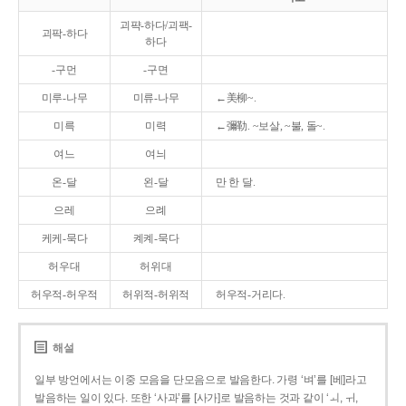
괴퍅-하다/괴팩-
괴팍-하다
하다
-구먼
-구면
미루-나무
미류-나무
←美柳~.
미륵
미력
←彌勒. ~보살, ~불, 돌~.
여느
여늬
온-달
왼-달
만 한 달.
으레
으례
케케-묵다
켸켸-묵다
허우대
허위대
허우적-허우적
허위적-허위적
허우적-거리다.
해설
일부 방언에서는 이중 모음을 단모음으로 발음한다. 가령 ‘벼’를 [베]라고
발음하는 일이 있다. 또한 ‘사과’를 [사가]로 발음하는 것과 같이 ‘ㅚ, ㅟ,