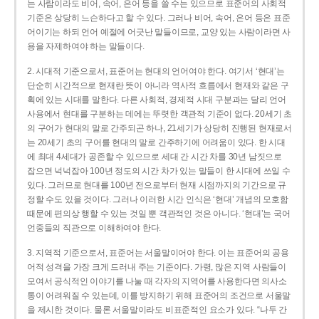
는 사람이라도 비어, 속어, 은어 등을 쓸 수는 있으므로 표준어의 사회적
기준은 상당히 느슨하다고 할 수 있다. 그러나 비어, 속어, 은어 등은 표준
어이기는 하되 언어 예절에 어긋난 말들이므로, 교양 있는 사람이라면 사
용을 자제하여야 하는 말들이다.
2. 시대적 기준으로서, 표준어는 현대의 언어여야 한다. 여기서 ‘현대’는
단순히 시간적으로 현재란 뜻이 아니라 역사적 흐름에서 현재와 같은 구
획에 있는 시대를 말한다. 다른 사회적, 경제적 시대 구분과는 달리 언어
사용에서 현대를 구분하는 데에는 뚜렷한 객관적 기준이 없다. 20세기 초
의 구어가 현대의 말로 간주되곤 하나, 21세기가 상당히 진행된 현재로서
는 20세기 초의 구어를 현대의 말로 간주하기에 어려움이 있다. 한 시대
에 최대 4세대가 공존할 수 있으므로 세대 간 시간 차를 30년 남짓으로
잡으면 넉넉잡아 100년 정도의 시간 차가 있는 말들이 한 시대에 쓰일 수
있다. 그러므로 현대를 100년 전으로부터 현재 시점까지의 기간으로 규
정할 수도 있을 것이다. 그러나 이러한 시간 인식은 ‘현대’ 개념의 모호함
때문에 편의상 행할 수 있는 것일 뿐 객관적인 것은 아니다. ‘현대’는 국어
언중들의 직관으로 이해하여야 한다.
3. 지역적 기준으로서, 표준어는 서울말이어야 한다. 이는 표준어의 공용
어적 성격을 가장 크게 드러내 주는 기준이다. 가령, 많은 지역 사람들이
모여서 공식적인 이야기를 나눌 때 각자의 지역어를 사용한다면 의사소
통이 어려워질 수 있는데, 이를 방지하기 위해 표준어의 조건으로 서울말
을 제시한 것이다. 물론 서울말이라도 비표준적인 요소가 있다. “나두 간