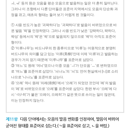
ㅘ, ㅝ’ 등의 원순 모음을 평순 모음으로 발음하는 일은 더 흔히 일어난다.
그러나 이 조항에서 다룬 단어들은 표준어 지역에서도 모음의 단순화 과
정을 겪고, 애초의 형태는 들어 보기 어렵게 된 것들이다.
① 사용 빈도가 높은 ‘괴퍅하다’는 ‘괴팍하다’로 발음이 바뀌었으므로 바
뀐 발음 ‘팍’을 인정하였다. 그러나 사용 빈도가 낮은 ‘강퍅하다, 퍅하다,
퍅성’ 등에서의 ‘퍅’은 ‘팍’으로 발음되지 않으므로 ‘퍅’이 아직도 표준어
형이다.
② ‘미류나무’는 버드나무의 한 종류이므로 ‘미류’는 어원적으로 분명히
버드나무의 의미를 담고 있는 ‘미류(美柳)’인데 이제 ‘미류’라고 발음하는
경우가 거의 없기 때문에 ‘미루나무’를 표준어로 삼았다.
③ ‘여느’도 원래 ‘여늬’였으나 이중 모음 ‘ㅢ’가 단모음 ‘ㅡ’로 변하였으므
로 ‘여느’를 표준어로 삼았다. ‘늬나노’의 ‘늬’도 언어 현실에서 [니]로 소리
나므로 ‘니나노’를 표준어로 삼는다.
④ ‘으례’ 역시 원래 ‘의례(依例)’에서 ‘으례’가 되었던 것인데 ‘례’의 발음
이 ‘레’로 바뀌었으므로 ‘으레’를 표준어로 삼았다. 한편 부사 ‘으레’에 다
시 ‘-이/-히’가 붙은 ‘으레이, 으레히’가 같은 뜻으로 쓰이는 일이 많은데,
이는 인정하지 않는다.
제11항
다음 단어에서는 모음의 발음 변화를 인정하여, 발음이 바뀌어
굳어진 형태를 표준어로 삼는다.(ㄱ을 표준어로 삼고, ㄴ을 버림.)