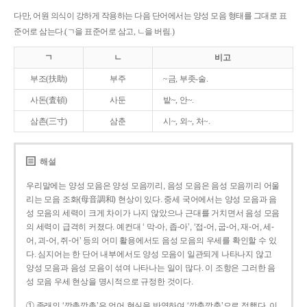
다만, 어원 의식이 강하게 작용하는 다음 단어에서는 양성 모음 형태를 그대로 표
준어로 삼는다.(ㄱ을 표준어로 삼고, ㄴ을 버림.)
ㄱ
ㄴ
비고
부조(扶助)
부주
~금, 부좃-술.
사돈(査頓)
사둔
밭~, 안~.
삼촌(三寸)
삼춘
시~, 외~, 처~.
해설
우리말에는 양성 모음은 양성 모음끼리, 음성 모음은 음성 모음끼리 어울
리는 모음 조화(母音調和) 현상이 있다. 중세 국어에서는 양성 모음과 음
성 모음의 세력이 크게 차이가 나지 않았으나 근대를 거치면서 음성 모음
의 세력이 급격히 커졌다. 예컨대 ‘ 막-아, 좁-아’, ‘접-어, 굽-어, 재-어, 세-
어, 괴-어, 쥐-어’ 등의 어미 활용에서도 음성 모음의 우세를 확인할 수 있
다. 심지어는 한 단어 내부에서도 양성 모음이 일관되게 나타나지 않고
양성 모음과 음성 모음이 섞여 나타나는 일이 많다. 이 조항은 그러한 음
성 모음 우세 현상을 명시적으로 규정한 것이다.
① 종래의 ‘깡총깡총’은 언어 현실을 반영하여 ‘깡충깡충’으로 정했다. 이