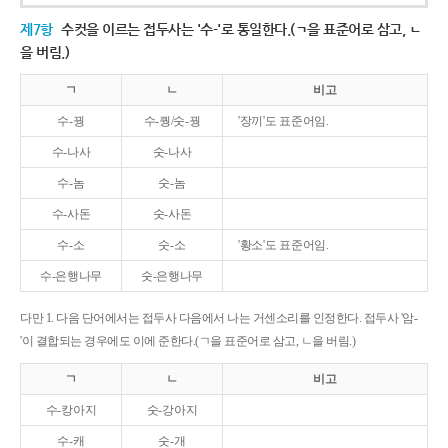
제7항
수컷을 이르는 접두사는 '수-'로 통일한다.(ㄱ을 표준어로 삼고, ㄴ
을 버림.)
ㄱ
ㄴ
비고
수-꿩
수-퀑/숫-꿩
'장끼'도 표준어임.
수-나사
숫-나사
수-놈
숫-놈
수-사돈
숫-사돈
수-소
숫-소
'황소'도 표준어임.
수-은행나무
숫-은행나무
다만 1. 다음 단어에서는 접두사 다음에서 나는 거센소리를 인정한다. 접두사 '암-
'이 결합되는 경우에도 이에 준한다.(ㄱ을 표준어로 삼고, ㄴ을 버림.)
ㄱ
ㄴ
비고
수-캉아지
숫-강아지
수-캐
숫-개