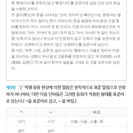
⑥ ‘뻗장다리’를 취하지 않고 ‘뻗정다리’를 표준어로 삼은 것은 언어 현실
을 수용한 것이다.
⑦ 금지(禁止)의 뜻을 나타내는 ‘앗아, 앗아라’는 빼앗는다는 원뜻과는 멀
어져서 단지 하지 말라는 뜻이 되었는데, 현실 발음에 따라 음성 모음 형
태를 취하여 ‘아서, 아서라’로 한 것이다. 어원 의식이 희박해졌으므로 어
법에 따라 ‘앗어, 앗어라’와 같이 적지 않고 ‘아서, 아서라’와 같이 적는다.
⑧ ‘오똑이’도 명사나 부사로 다 인정하지 않고 ‘오뚝이’만을 표준어로 정
하였다. ‘오똑하다’도 취하지 않고 ‘오뚝하다’를 표준어로 삼는다.
⑨ 다만, ‘부주, 사둔, 삼춘’은 널리 쓰이는 형태이나, 이들은 한자어 어원
을 의식하는 경향이 커서 음성 모음화를 인정하지 않고 ‘부조(扶助), 사돈
(査頓), 삼촌(三寸)’과 같이 한자어 발음을 그대로 쓴 것을 표준어로 삼았
다.
제9항
‘ㅣ’ 역행 동화 현상에 의한 발음은 원칙적으로 표준 발음으로 인정
하지 아니하되, 다만 다음 단어들은 그러한 동화가 적용된 형태를 표준어
로 삼는다.(ㄱ을 표준어로 삼고, ㄴ을 버림.)
ㄱ
ㄴ
비고
-내기
-나기
서울-, 시골-, 신출-, 풋-.
냄비
남비