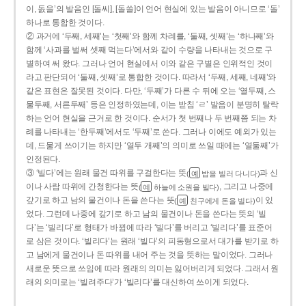
이, 돐을’의 발음인 [돌씨], [돌쓸]이 언어 현실에 있는 발음이 아니므로 ‘돌’
하나로 통합한 것이다.
② 과거에 ‘두째, 세째’는 ‘첫째’와 함께 차례를, ‘둘째, 셋째’는 ‘하나째’와
함께 ‘사과를 벌써 셋째 먹는다’에서와 같이 수량을 나타내는 것으로 구
별하여 써 왔다. 그러나 언어 현실에서 이와 같은 구별은 인위적인 것이
라고 판단되어 ‘둘째, 셋째’로 통합한 것이다. 따라서 ‘두째, 세째, 네째’와
같은 표현은 잘못된 것이다. 다만, ‘두째’가 다른 수 뒤에 오는 ‘열두째, 스
물두째, 서른두째’ 등은 인정하였는데, 이는 받침 ‘ㄹ’ 발음이 분명히 탈락
하는 언어 현실을 근거로 한 것이다. 순서가 첫 번째나 두 번째쯤 되는 차
례를 나타내는 ‘한두째’에서도 ‘두째’로 쓴다. 그러나 이에도 예외가 있는
데, 드물게 쓰이기는 하지만 ‘열두 개째’의 의미로 쓰일 때에는 ‘열둘째’가
인정된다.
③ ‘빌다’에는 원래 물건 따위를 구걸한다는 뜻
과 신
(
밥을 빌러 다니다)
예
이나 사람 따위에 간청한다는 뜻
, 그리고 나중에
(
하늘에 소원을 빌다)
예
갚기로 하고 남의 물건이나 돈을 쓴다는 뜻
이 있
(
친구에게 돈을 빌다)
예
었다. 그런데 나중에 갚기로 하고 남의 물건이나 돈을 쓴다는 뜻의 ‘빌
다’는 ‘빌리다’로 형태가 바뀜에 따라 ‘빌다’를 버리고 ‘빌리다’를 표준어
로 삼은 것이다. ‘빌리다’는 원래 ‘빌다’의 피동형으로서 대가를 받기로 하
고 남에게 물건이나 돈 따위를 내어 주는 것을 뜻하는 말이었다. 그러나
새로운 뜻으로 쓰임에 따라 원래의 의미는 잃어버리게 되었다. 그래서 원
래의 의미로는 ‘빌려주다’가 ‘빌리다’를 대신하여 쓰이게 되었다.