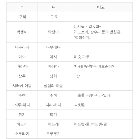
ㄱ
ㄴ
비고
-구려
-구료
1. 서울~, 알~, 찰~.
깍쟁이
깍정이
2. 도토리, 상수리 등의 받침은
‘깍정이’임.
나무라다
나무래다
미수
미시
미숫-가루.
바라다
바래다
‘바램[所望]’은 비표준어임.
상추
상치
~쌈.
시러베-아들
실업의-아들
주책
주착
←主着. ~망나니, ~없다.
지루-하다
지리-하다
←支離.
튀기
트기
허드레
허드래
허드렛-물, 허드렛-일.
호루라기
호루루기