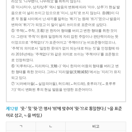
라요’도 ‘나무랬다, 나무래요’를 취하지 않는다.
④ ‘미시/미수, 상치/상추’ 역시 발음의 변화에 따라 ‘미수, 상추’가 현실 발
음으로 더 널리 쓰이고 있으므로 ‘미시, 상치’로 쓰지 않는다. 종(種)이 다
른 두 동물 사이에서 난 새끼를 말하는 ‘튀기’는 원래 ‘트기’였으나 발음이
변하여 ‘튀기’가 되었고 이 말이 널리 쓰이므로 표준어로 삼았다.
⑤ ‘주책(←주착, 主着)’은 한자어 형태를 버리고 변한 형태를 취한 것이
다. 그런데 ‘주착’이 원래 일정하게 자리 잡힌 주장이나 판단력이라는 뜻
이었으므로 ‘주책없다’가 표준어이고 ‘주책이다’는 비표준형이었으나,
‘주책’의 의미로서 ‘일정한 줏대가 없이 되는대로 하는 짓’을 인정함에 따
라 2016년에는 ‘주책없다’와 같은 의미로 쓰이는 ‘주책이다’를 표준형으
로 인정하였다.
⑥ ‘지루하다(←지리하다, 支離--)’ 역시 한자어 어원의 형태를 버리고 변
한 형태를 취한 것이다. 그러나 ‘지리멸렬(支離滅裂)’에서는 ‘지리’가 유지
되고 있다.
⑦ ‘시러베아들(←실업의아들), 허드레(←허드래), 호루라기(←호루루
기)’ 역시 변화된 후의 현실 발음을 반영한 표준어이다.
제12항
‘웃-’ 및 ‘윗-’은 명사 ‘위’에 맞추어 ‘윗-’으로 통일한다.(ㄱ을 표준
어로 삼고, ㄴ을 버림.)
ㄱ
ㄴ
비고