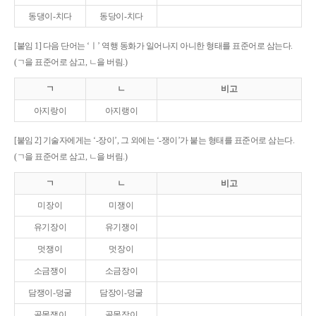
동댕이-치다
동당이-치다
[붙임 1] 다음 단어는 ‘ㅣ’ 역행 동화가 일어나지 아니한 형태를 표준어로 삼는다.
(ㄱ을 표준어로 삼고, ㄴ을 버림.)
ㄱ
ㄴ
비고
아지랑이
아지랭이
[붙임 2] 기술자에게는 ‘-장이’, 그 외에는 ‘-쟁이’가 붙는 형태를 표준어로 삼는다.
(ㄱ을 표준어로 삼고, ㄴ을 버림.)
ㄱ
ㄴ
비고
미장이
미쟁이
유기장이
유기쟁이
멋쟁이
멋장이
소금쟁이
소금장이
담쟁이-덩굴
담장이-덩굴
골목쟁이
골목장이