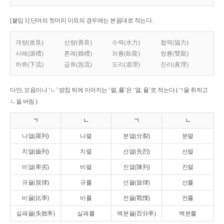
[붙임 1] 단어의 첫머리 이외의 경우에는 본음대로 적는다.
개량(改良)
선량(善良)
수력(水力)
협력(協力)
사례(謝禮)
혼례(婚禮)
와룡(臥龍)
쌍룡(雙龍)
하류(下流)
급류(急流)
도리(道理)
진리(眞理)
다만, 모음이나 ‘ㄴ’ 받침 뒤에 이어지는 ‘렬, 률’은 ‘열, 율’로 적는다.(ㄱ을 취하고
ㄴ을 버림.)
ㄱ
ㄴ
ㄱ
ㄴ
나열(羅列)
나렬
분열(分裂)
분렬
치열(齒列)
치렬
선열(先烈)
선렬
비열(卑劣)
비렬
진열(陳列)
진렬
규율(規律)
규률
선율(旋律)
선률
비율(比率)
비률
전율(戰慄)
전률
실패율(失敗率)
실패률
백분율(百分率)
백분률