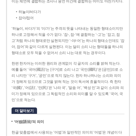
이는 체언에 결합하는 조사나 용언 어간에 결합하는 어미도 마찬가지다.
하늘이/바다가
잡아/접어
‘하늘이, 바다가’의 ‘이/가’는 주격의 뜻을 나타내는 동일한 형태소이지만
하나로 고정해서 적을 수가 없다. ‘잡-, 접-’에 결합하는 ‘-고’는 ‘잡고, 접
고’처럼 하나의 형태로만 실현되지만 ‘-아/-어’는 하나의 형태소인데도 ‘잡
아, 접어’와 같이 다르게 실현된다. 이는 달리 소리 나는 형태들을 하나의
형태소로 모두 적을 수 없어서 소리 나는 대로 적는 경우이다.
한편 한자어는 이러한 원리와 관계없이 각 글자의 소리를 밝혀 적는다.
예를 들어 ‘국어(國語)’는 [구거]로 소리 나고 ‘국민(國民)’은 [궁민]으로 소
리 나지만 ‘구거’, ‘궁민’으로 적지 않는다. 한자 하나하나는 소리와 의미
가 정해져 있으므로 그것을 밝혀 적는 것이 독서에 효율적이다. 즉 한자
‘국(國)’, ‘어(語)’, ‘민(民)’은 ‘나라 국’, ‘말씀 어’, ‘백성 민’과 같이 소리와 의
미가 정해져 있으므로 그 독립적인 소리와 의미를 알 수 있도록 ‘국어, 국
민’으로 적는다.
더 알아보기
‘어법(語法)’의 의미
한글 맞춤법에서 사용되는 ‘어법’과 일반적인 의미의 ‘어법’은 개념이 다