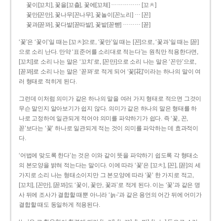
……………
꽃이[꼬치], 꽃을[꼬츨], 꽃에[꼬체]
[꼬ㅊ]
…
꽃만[꼰만], 꽃나무[꼰나무], 꽃놀이[꼰노리]
[꼰]
………
꽃과[꼳꽈], 꽃다발[꼳따발], 꽃밭[꼳빧]
[꼳]
‘꽃’은 ‘꽃이’일 때는 [꼬ㅊ]으로, ‘꽃만’일 때는 [꼰]으로, ‘꽃과’일 때는 [꼳]
으로 소리 난다. 만약 ‘표준어를 소리대로 적는다’는 원칙만 적용한다면,
[꼬치]로 소리 나는 말은 ‘꼬치’로, [꼰만]으로 소리 나는 말은 ‘꼰만’으로,
[꼳꽈]로 소리 나는 말은 ‘꼳꽈’로 적게 되어 ‘꽃[花]’이라는 하나의 말이 여
러 형태로 적히게 된다.
그런데 이처럼 의미가 같은 하나의 말을 여러 가지 형태로 적으면 그것이
무슨 말인지 알아보기가 쉽지 않다. 의미가 같은 하나의 말은 형태를 하
나로 고정하여 일관되게 적어야 의미를 파악하기가 쉽다. 즉 ‘꽃, 꼰,
꼳’보다는 ‘꽃’ 하나로 일관되게 적는 것이 의미를 파악하는 데 효과적이
다.
‘어법에 맞도록 한다’는 것은 이와 같이 뜻을 파악하기 쉽도록 각 형태소
의 본모양을 밝혀 적는다는 말이다. 이에 따라 ‘꽃’은 [꼬ㅊ], [꼰], [꼳]의 세
가지로 소리 나는 형태소이지만 그 본모양에 따라 ‘꽃’ 한 가지로 적고,
[꼬치], [꼰만], [꼳꽈]도 ‘꽃이, 꽃만, 꽃과’로 적게 된다. 이는 ‘꽃’과 같은 명
사 뒤에 조사가 결합할 때뿐 아니라 ‘늙-’과 같은 용언의 어간 뒤에 어미가
결합할 때도 동일하게 적용된다.