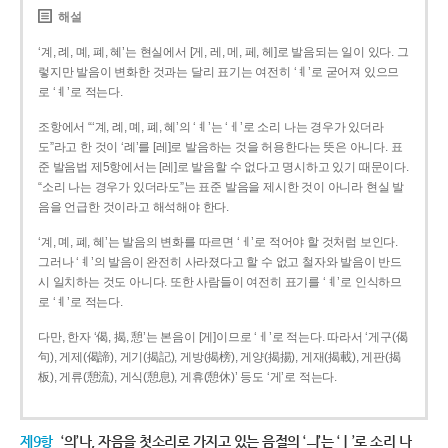
해설
‘계, 례, 몌, 폐, 혜’는 현실에서 [게, 레, 메, 페, 헤]로 발음되는 일이 있다. 그
렇지만 발음이 변화한 것과는 달리 표기는 여전히 ‘ㅖ’로 굳어져 있으므
로 ‘ㅖ’로 적는다.
조항에서 “‘계, 례, 몌, 폐, 혜’의 ‘ㅖ’는 ‘ㅔ’로 소리 나는 경우가 있더라
도”라고 한 것이 ‘례’를 [레]로 발음하는 것을 허용한다는 뜻은 아니다. 표
준 발음법 제5항에서는 [레]로 발음할 수 없다고 명시하고 있기 때문이다.
“소리 나는 경우가 있더라도”는 표준 발음을 제시한 것이 아니라 현실 발
음을 언급한 것이라고 해석해야 한다.
‘계, 몌, 폐, 혜’는 발음의 변화를 따르면 ‘ㅔ’로 적어야 할 것처럼 보인다.
그러나 ‘ㅖ’의 발음이 완전히 사라졌다고 할 수 없고 철자와 발음이 반드
시 일치하는 것도 아니다. 또한 사람들이 여전히 표기를 ‘ㅖ’로 인식하므
로 ‘ㅖ’로 적는다.
다만, 한자 ‘偈, 揭, 憩’는 본음이 [게]이므로 ‘ㅔ’로 적는다. 따라서 ‘게구(偈
句), 게제(偈諦), 게기(揭記), 게방(揭榜), 게양(揭揚), 게재(揭載), 게판(揭
板), 게류(憩流), 게식(憩息), 게휴(憩休)’ 등도 ‘게’로 적는다.
제9항
‘의’나, 자음을 첫소리로 가지고 있는 음절의 ‘ㅢ’는 ‘ㅣ’로 소리 나