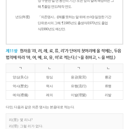
상 구분한 일 년 동안의 기간. 또는 앞의 말에 해당하는 그
해. ¶ 졸업 연도/제작 연도.
년도(年度)
「의존명사」((해를 뜻하는 말 뒤에 쓰여)) 일정한 기간
단위로서의 그해. ¶ 1985년도 출생자/1970년도 졸업
식/1990년도 예산안.
제11항
한자음 ‘랴, 려, 례, 료, 류, 리’가 단어의 첫머리에 올 적에는, 두음
법칙에 따라 ‘야, 여, 예, 요, 유, 이’로 적는다.(ㄱ을 취하고, ㄴ을 버림.)
ㄱ
ㄴ
ㄱ
ㄴ
양심(良心)
량심
용궁(龍宮)
룡궁
역사(歷史)
력사
유행(流行)
류행
예의(禮儀)
례의
이발(理髮)
리발
다만, 다음과 같은 의존 명사는 본음대로 적는다.
리(里): 몇 리냐?
리(理): 그럴 리가 없다.