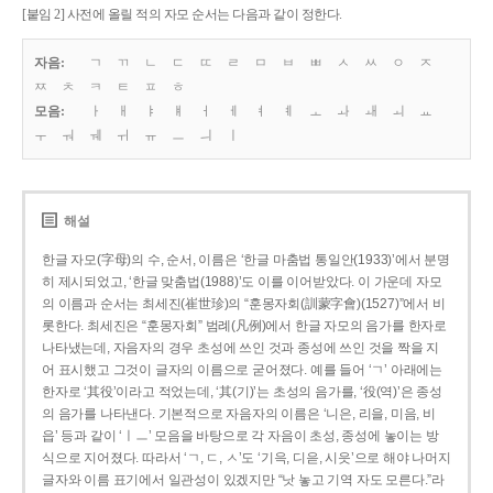
[붙임 2] 사전에 올릴 적의 자모 순서는 다음과 같이 정한다.
자음:
ㄱ
ㄲ
ㄴ
ㄷ
ㄸ
ㄹ
ㅁ
ㅂ
ㅃ
ㅅ
ㅆ
ㅇ
ㅈ
ㅉ
ㅊ
ㅋ
ㅌ
ㅍ
ㅎ
모음:
ㅏ
ㅐ
ㅑ
ㅒ
ㅓ
ㅔ
ㅕ
ㅖ
ㅗ
ㅘ
ㅙ
ㅚ
ㅛ
ㅜ
ㅝ
ㅞ
ㅟ
ㅠ
ㅡ
ㅢ
ㅣ
해설
한글 자모(字母)의 수, 순서, 이름은 ‘한글 마춤법 통일안(1933)’에서 분명
히 제시되었고, ‘한글 맞춤법(1988)’도 이를 이어받았다. 이 가운데 자모
의 이름과 순서는 최세진(崔世珍)의 “훈몽자회(訓蒙字會)(1527)”에서 비
롯한다. 최세진은 “훈몽자회” 범례(凡例)에서 한글 자모의 음가를 한자로
나타냈는데, 자음자의 경우 초성에 쓰인 것과 종성에 쓰인 것을 짝을 지
어 표시했고 그것이 글자의 이름으로 굳어졌다. 예를 들어 ‘ㄱ’ 아래에는
한자로 ‘其役’이라고 적었는데, ‘其(기)’는 초성의 음가를, ‘役(역)’은 종성
의 음가를 나타낸다. 기본적으로 자음자의 이름은 ‘니은, 리을, 미음, 비
읍’ 등과 같이 ‘ㅣㅡ’ 모음을 바탕으로 각 자음이 초성, 종성에 놓이는 방
식으로 지어졌다. 따라서 ‘ㄱ, ㄷ, ㅅ’도 ‘기윽, 디읃, 시읏’으로 해야 나머지
글자와 이름 표기에서 일관성이 있겠지만 “낫 놓고 기역 자도 모른다.”라