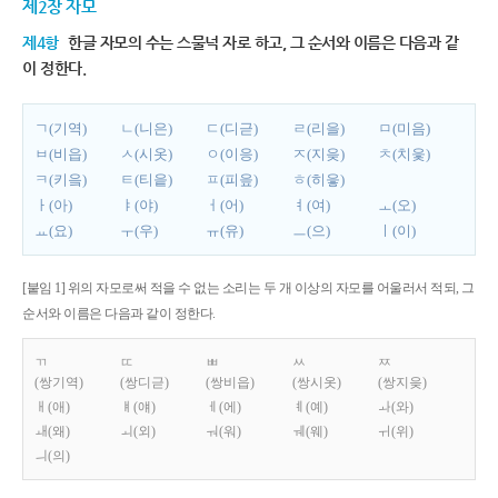
제2장 자모
제4항
한글 자모의 수는 스물넉 자로 하고, 그 순서와 이름은 다음과 같
이 정한다.
ㄱ(기역)
ㄴ(니은)
ㄷ(디귿)
ㄹ(리을)
ㅁ(미음)
ㅂ(비읍)
ㅅ(시옷)
ㅇ(이응)
ㅈ(지읒)
ㅊ(치읓)
ㅋ(키읔)
ㅌ(티읕)
ㅍ(피읖)
ㅎ(히읗)
ㅏ(아)
ㅑ(야)
ㅓ(어)
ㅕ(여)
ㅗ(오)
ㅛ(요)
ㅜ(우)
ㅠ(유)
ㅡ(으)
ㅣ(이)
[붙임 1] 위의 자모로써 적을 수 없는 소리는 두 개 이상의 자모를 어울러서 적되, 그
순서와 이름은 다음과 같이 정한다.
ㄲ
ㄸ
ㅃ
ㅆ
ㅉ
(쌍기역)
(쌍디귿)
(쌍비읍)
(쌍시옷)
(쌍지읒)
ㅐ(애)
ㅒ(얘)
ㅔ(에)
ㅖ(예)
ㅘ(와)
ㅙ(왜)
ㅚ(외)
ㅝ(워)
ㅞ(웨)
ㅟ(위)
ㅢ(의)