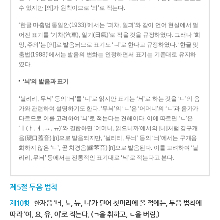
수 있지만 [의]가 원칙이므로 ‘의’로 적는다.
‘한글 마춤법 통일안(1933)’에서는 ‘긔챠, 일긔’와 같이 언어 현실에서 멀
어진 표기를 ‘기차(汽車), 일기(日氣)’로 적을 것을 규정하였다. 그러나 ‘희
망, 주의’는 [의]로 발음되므로 표기도 ‘ㅢ’로 한다고 규정하였다. ‘한글 맞
춤법(1988)’에서는 발음의 변화는 인정하면서 표기는 기존대로 유지하
였다.
‘늬’의 발음과 표기
‘늴리리, 무늬’ 등의 ‘늬’를 ‘니’로 읽지만 표기는 ‘늬’로 하는 것을 ‘ㄴ’의 음
가와 관련하여 설명하기도 한다. ‘무늬’의 ‘ㄴ’은 ‘어머니’의 ‘ㄴ’과 음가가
다르므로 이를 고려하여 ‘늬’로 적는다는 견해이다. 이에 따르면 ‘ㄴ’은
‘ㅣ(ㅑ, ㅕ, ㅛ, ㅠ)’와 결합하면 ‘어머니, 읽으니까’에서의 [니]처럼 경구개
음(硬口蓋音) [ɲ]으로 발음되지만, ‘늴리리, 무늬’ 등의 ‘늬’에서는 구개음
화하지 않은 ‘ㄴ’, 곧 치경음(齒莖音) [n]으로 발음된다. 이를 고려하여 ‘늴
리리, 무늬’ 등에서는 전통적인 표기대로 ‘늬’로 적는다고 본다.
제5절 두음 법칙
제10항
한자음 ‘녀, 뇨, 뉴, 니’가 단어 첫머리에 올 적에는, 두음 법칙에
따라 ‘여, 요, 유, 이’로 적는다. (ㄱ을 취하고, ㄴ을 버림.)