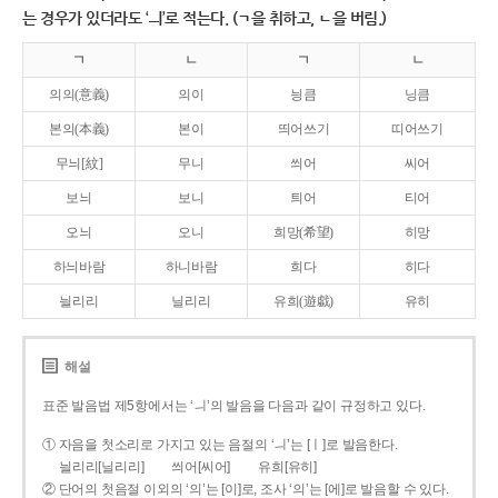
는 경우가 있더라도 ‘ㅢ’로 적는다. (ㄱ을 취하고, ㄴ을 버림.)
ㄱ
ㄴ
ㄱ
ㄴ
의의(意義)
의이
닁큼
닝큼
본의(本義)
본이
띄어쓰기
띠어쓰기
무늬[紋]
무니
씌어
씨어
보늬
보니
틔어
티어
오늬
오니
희망(希望)
히망
하늬바람
하니바람
희다
히다
늴리리
닐리리
유희(遊戱)
유히
해설
표준 발음법 제5항에서는 ‘ㅢ’의 발음을 다음과 같이 규정하고 있다.
① 자음을 첫소리로 가지고 있는 음절의 ‘ㅢ’는 [ㅣ]로 발음한다.
늴리리[닐리리]
씌어[씨어]
유희[유히]
② 단어의 첫음절 이외의 ‘의’는 [이]로, 조사 ‘의’는 [에]로 발음할 수 있다.