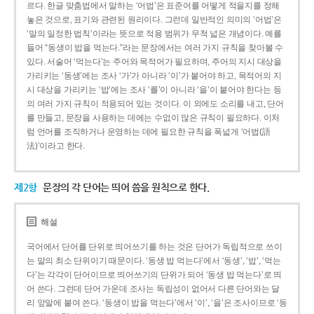
르다. 한글 맞춤법에서 말하는 ‘어법’은 표준어를 어떻게 적을지를 정해
놓은 것으로, 표기와 관련된 원리이다. 그런데 일반적인 의미의 ‘어법’은
‘말의 일정한 법칙’이라는 뜻으로 적용 범위가 무척 넓은 개념이다. 예를
들어 “동생이 밥을 먹는다.”라는 문장에서는 여러 가지 규칙을 찾아볼 수
있다. 서술어 ‘먹는다’는 주어와 목적어가 필요하며, 주어의 지시 대상을
가리키는 ‘동생’에는 조사 ‘가’가 아니라 ‘이’가 붙어야 하고, 목적어의 지
시 대상을 가리키는 ‘밥’에는 조사 ‘를’이 아니라 ‘을’이 붙어야 한다는 등
의 여러 가지 규칙이 적용되어 있는 것이다. 이 외에도 소리를 내고, 단어
를 만들고, 문장을 사용하는 데에는 수없이 많은 규칙이 필요하다. 이처
럼 언어를 조직하거나 운영하는 데에 필요한 규칙을 폭넓게 ‘어법(語
法)’이라고 한다.
제2항
문장의 각 단어는 띄어 씀을 원칙으로 한다.
해설
국어에서 단어를 단위로 띄어쓰기를 하는 것은 단어가 독립적으로 쓰이
는 말의 최소 단위이기 때문이다. ‘동생 밥 먹는다’에서 ‘동생’, ‘밥’, ‘먹는
다’는 각각이 단어이므로 띄어쓰기의 단위가 되어 ‘동생 밥 먹는다’로 띄
어 쓴다. 그런데 단어 가운데 조사는 독립성이 없어서 다른 단어와는 달
리 앞말에 붙여 쓴다. ‘동생이 밥을 먹는다’에서 ‘이’, ‘을’은 조사이므로 ‘동