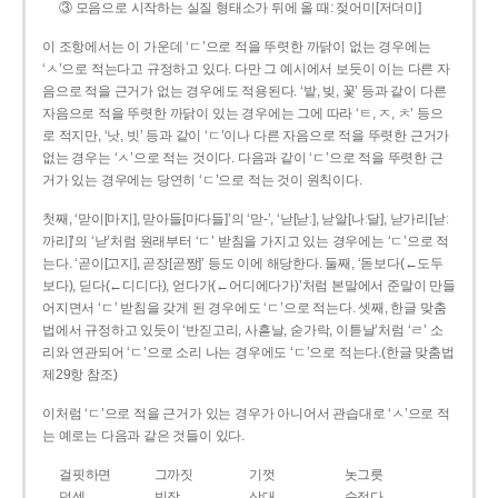
③ 모음으로 시작하는 실질 형태소가 뒤에 올 때: 젖어미[저더미]
이 조항에서는 이 가운데 ‘ㄷ’으로 적을 뚜렷한 까닭이 없는 경우에는
‘ㅅ’으로 적는다고 규정하고 있다. 다만 그 예시에서 보듯이 이는 다른 자
음으로 적을 근거가 없는 경우에도 적용된다. ‘밭, 빚, 꽃’ 등과 같이 다른
자음으로 적을 뚜렷한 까닭이 있는 경우에는 그에 따라 ‘ㅌ, ㅈ, ㅊ’ 등으
로 적지만, ‘낫, 빗’ 등과 같이 ‘ㄷ’이나 다른 자음으로 적을 뚜렷한 근거가
없는 경우는 ‘ㅅ’으로 적는 것이다. 다음과 같이 ‘ㄷ’으로 적을 뚜렷한 근
거가 있는 경우에는 당연히 ‘ㄷ’으로 적는 것이 원칙이다.
첫째, ‘맏이[마지], 맏아들[마다들]’의 ‘맏-’, ‘낟[낟ː], 낟알[나ː달], 낟가리[낟ː
까리]’의 ‘낟’처럼 원래부터 ‘ㄷ’ 받침을 가지고 있는 경우에는 ‘ㄷ’으로 적
는다. ‘곧이[고지], 곧장[곧짱]’ 등도 이에 해당한다. 둘째, ‘돋보다(←도두
보다), 딛다(←디디다), 얻다가(←어디에다가)’처럼 본말에서 준말이 만들
어지면서 ‘ㄷ’ 받침을 갖게 된 경우에도 ‘ㄷ’으로 적는다. 셋째, 한글 맞춤
법에서 규정하고 있듯이 ‘반짇고리, 사흗날, 숟가락, 이튿날’처럼 ‘ㄹ’ 소
리와 연관되어 ‘ㄷ’으로 소리 나는 경우에도 ‘ㄷ’으로 적는다.(한글 맞춤법
제29항 참조)
이처럼 ‘ㄷ’으로 적을 근거가 있는 경우가 아니어서 관습대로 ‘ㅅ’으로 적
는 예로는 다음과 같은 것들이 있다.
걸핏하면
그까짓
기껏
놋그릇
덧셈
빗장
삿대
숫접다