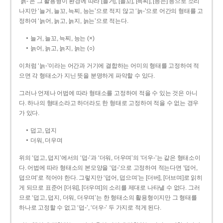
‘늙-’은 그 활용형이 환경에 따라 [늘거], [늘꼬], [늑찌], [능는] 등으로 소리
나지만 ‘늘거, 늘꼬, 늑찌, 능는’으로 적지 않고 ‘늙-’으로 어간의 형태를 고
정하여 ‘늙어, 늙고, 늙지, 늙는’으로 적는다.
늘거, 늘꼬, 늑찌, 능는 (×)
늙어, 늙고, 늙지, 늙는 (○)
이처럼 ‘늙-­’이라는 어간과 거기에 결합하는 어미의 형태를 고정하여 적
으면 각 형태소가 지닌 뜻을 분명하게 파악할 수 있다.
그러나 언제나 어법에 따라 형태소를 고정하여 적을 수 있는 것은 아니
다. 하나의 형태소라고 하더라도 한 형태로 고정하여 적을 수 없는 경우
가 있다.
덥고, 덥지
더워, 더우며
위의 ‘덥고, 덥지’에서의 ‘덥-­’과 ‘더워, 더우며’의 ‘더우-­’는 같은 형태소이
다. 어법에 따라 형태소의 본모양을 ‘덥-­’으로 고정하여 적는다면 ‘덥어,
덥으며’로 적어야 한다. 그렇지만 ‘덥어, 덥으며’는 [더버], [더브며]로 읽히
게 되므로 표준어 [더워], [더우며]의 소리를 제대로 나타낼 수 없다. 그러
므로 ‘덥고, 덥지, 더워, 더우며’는 한 형태소의 활용형이지만 그 형태를
하나로 고정할 수 없고 ‘덥-’, ‘더우-’ 두 가지로 적게 된다.