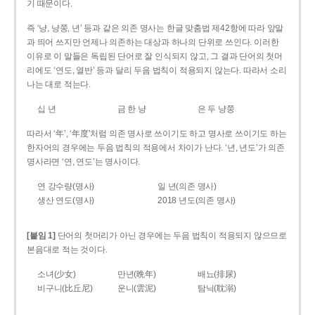
기 때문이다.
즉 ‘냥, 냥쭝, 년’ 등과 같은 의존 명사는 한글 맞춤법 제42항에 따라 앞말
과 띄어 쓰지만 언제나 의존하는 대상과 하나의 단위로 쓰인다. 이러한
이유로 이 말들은 독립된 단어로 잘 인식되지 않고, 그 결과 단어의 첫머
리에도 ‘연도, 열반’ 등과 달리 두음 법칙이 적용되지 않는다. 따라서 소리
나는 대로 적는다.
십 년
금 한 냥
은 두 냥쭝
따라서 ‘年’, ‘年度’처럼 의존 명사로 쓰이기도 하고 명사로 쓰이기도 하는
한자어의 경우에는 두음 법칙의 적용에서 차이가 난다. ‘년, 년도’가 의존
명사라면 ‘연, 연도’는 명사이다.
연 강수량(명사)
일 년(의존 명사)
생산 연도(명사)
2018 년도(의존 명사)
[붙임 1]
단어의 첫머리가 아닌 경우에는 두음 법칙이 적용되지 않으므로
본음대로 적는 것이다.
소녀(少女)
만년(晩年)
배뇨(排尿)
비구니(比丘尼)
운니(雲泥)
탐닉(耽溺)