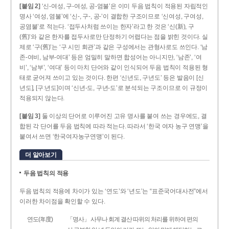
[붙임 2]
‘신-여성, 구-여성, 공-염불’은 이미 두음 법칙이 적용된 자립적인
명사 ‘여성, 염불’에 ‘신-, 구-, 공-’이 결합한 구조이므로 ‘신여성, 구여성,
공염불’로 적는다. ‘접두사처럼 쓰이는 한자’라고 한 것은 ‘신(新), 구
(舊)’와 같은 한자를 접두사로만 단정하기 어렵다는 점을 밝힌 것이다. 실
제로 ‘구(舊)’는 ‘구 시민 회관’과 같은 구성에서는 관형사로도 쓰인다. ‘남
존­-여비, 남부-­여대’ 등은 엄밀히 말하면 합성어는 아니지만, ‘남존’, ‘여
비’, ‘남부’, ‘여대’ 등이 마치 단어와 같이 인식되어 두음 법칙이 적용된 형
태로 굳어져 쓰이고 있는 것이다. 한편 ‘신년도, 구년도’ 등은 발음이 [신
년도], [구ː년도]이며 ‘신년­-도, 구년-­도’로 분석되는 구조이므로 이 규정이
적용되지 않는다.
[붙임 3]
둘 이상의 단어로 이루어진 고유 명사를 붙여 쓰는 경우에도, 결
합된 각 단어를 두음 법칙에 따라 적는다. 따라서 ‘한국 여자 농구 연맹’을
붙여서 쓰면 ‘한국여자농구연맹’이 된다.
더 알아보기
두음 법칙의 적용
두음 법칙의 적용에 차이가 있는 ‘연도’와 ‘년도’는 “표준국어대사전”에서
이러한 차이점을 확인할 수 있다.
연도(年度)
「명사」 사무나 회계 결산 따위의 처리를 위하여 편의