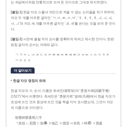
는 속담에서처럼 전통적으로 쓰여 온 것이므로 그대로 유지하였다.
[붙임 1]
한글 자모 스물넉 자만으로 적을 수 없는 소리들을 적기 위하여,
자모 두 개를 어우른 글자인 ‘ㄲ, ㄸ, ㅃ, ㅆ, ㅉ’, ‘ㅐ, ㅒ, ㅔ, ㅖ, ㅘ, ㅚ, ㅝ,
ㅟ, ㅢ’와 자모 세 개를 어우른 글자인 ‘ㅙ, ㅞ’를 쓴다는 것을 보여 준 것이
다.
[붙임 2]
사전에 올릴 적의 순서를 명확하게 하려고 제시한 것이다. 한편
받침 글자의 순서는 아래와 같다.
ㄱ ㄲ ㄳ ㄴ ㄵ ㄶ ㄷ ㄹ ㄺ ㄻ ㄼ ㄽ ㄾ ㄿ ㅀ ㅁ ㅂ ㅄ ㅅ ㅆ ㅇ ㅈ ㅊ
ㅋ ㅌ ㅍ ㅎ
더 알아보기
한글 자모 명칭의 유래
한글 자모의 수, 순서, 이름은 최세진(崔世珍)의 “훈몽자회(訓蒙字會)
(1527)”에서 비롯한다. 최세진은 “훈몽자회” 범례(凡例)에서 한글 자모가
초성에 쓰인 것과 종성에 쓰인 것을 짝을 지어 표시했는데, 그것이 자모
의 이름으로 이어졌다.
初聲終聲通用八字
ㄱ其役 ㄴ尼隱 ㄷ池
ㄹ梨乙 ㅁ眉音 ㅂ非邑 ㅅ時
ㆁ異凝