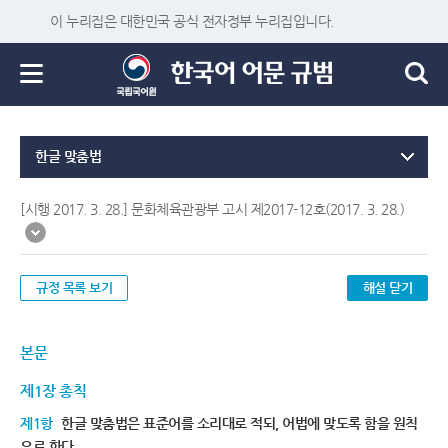
이 누리집은 대한민국 공식 전자정부 누리집입니다.
한글 맞춤법
[시행 2017. 3. 28.] 문화체육관광부 고시 제2017-12호(2017. 3. 28.)
규정 목록 보기
해설 닫기
본문
제1장 총칙
제1항
한글 맞춤법은 표준어를 소리대로 적되, 어법에 맞도록 함을 원칙
으로 한다.