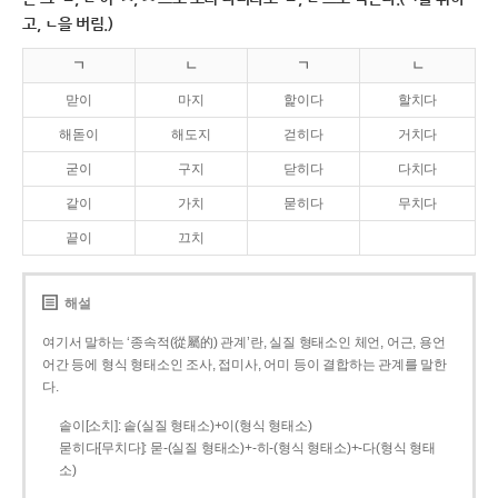
고, ㄴ을 버림.)
ㄱ
ㄴ
ㄱ
ㄴ
맏이
마지
핥이다
할치다
해돋이
해도지
걷히다
거치다
굳이
구지
닫히다
다치다
같이
가치
묻히다
무치다
끝이
끄치
해설
여기서 말하는 ‘종속적(從屬的) 관계’란, 실질 형태소인 체언, 어근, 용언
어간 등에 형식 형태소인 조사, 접미사, 어미 등이 결합하는 관계를 말한
다.
솥이[소치]: 솥(실질 형태소)+이(형식 형태소)
묻히다[무치다]: 묻­-(실질 형태소)+­-히­-(형식 형태소)+-다(형식 형태
소)