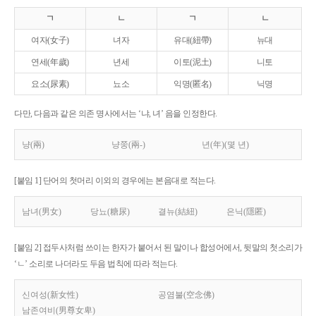
ㄱ
ㄴ
ㄱ
ㄴ
여자(女子)
녀자
유대(紐帶)
뉴대
연세(年歲)
년세
이토(泥土)
니토
요소(尿素)
뇨소
익명(匿名)
닉명
다만, 다음과 같은 의존 명사에서는 ‘냐, 녀’ 음을 인정한다.
냥(兩)
냥쭝(兩-)
년(年)(몇 년)
[붙임 1] 단어의 첫머리 이외의 경우에는 본음대로 적는다.
남녀(男女)
당뇨(糖尿)
결뉴(結紐)
은닉(隱匿)
[붙임 2] 접두사처럼 쓰이는 한자가 붙어서 된 말이나 합성어에서, 뒷말의 첫소리가
‘ㄴ’ 소리로 나더라도 두음 법칙에 따라 적는다.
신여성(新女性)
공염불(空念佛)
남존여비(男尊女卑)