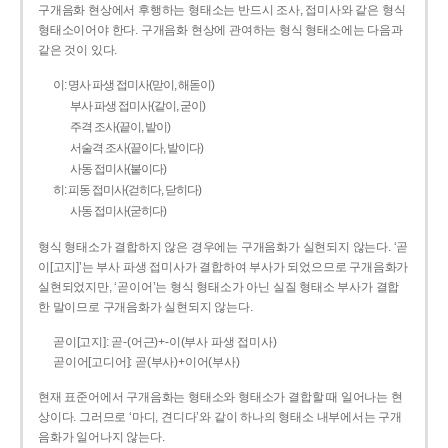
구개음화 현상에서 후행하는 형태소는 반드시 조사, 접미사와 같은 형식
형태소이어야 한다. 구개음화 현상에 관여하는 형식 형태소에는 다음과
같은 것이 있다.
이: 명사 파생 접미사(맏이, 해돋이)
부사 파생 접미사(같이, 굳이)
주격 조사(끝이, 밭이)
서술격 조사(끝이다, 밭이다)
사동 접미사(붙이다)
히: 피동 접미사(걷히다, 닫히다)
사동 접미사(굳히다)
형식 형태소가 결합하지 않은 경우에는 구개음화가 실현되지 않는다. ‘곧
이[고지]’는 부사 파생 접미사가 결합하여 부사가 되었으므로 구개음화가
실현되었지만, ‘곧이어’는 형식 형태소가 아닌 실질 형태소 부사가 결합
한 말이므로 구개음화가 실현되지 않는다.
곧이[고지]: 곧-­(어근)+­-이(부사 파생 접미사)
곧이어[고디어]: 곧(부사)+이어(부사)
현재 표준어에서 구개음화는 형태소와 형태소가 결합할 때 일어나는 현
상이다. 그러므로 ‘마디, 견디다’와 같이 하나의 형태소 내부에서는 구개
음화가 일어나지 않는다.