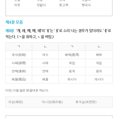
자칫
짓밟다
풋고추
햇곡식
제4절 모음
제8항
‘계, 례, 몌, 폐, 혜’의 ‘ㅖ’는 ‘ㅔ’로 소리 나는 경우가 있더라도 ‘ㅖ’로
적는다. (ㄱ을 취하고, ㄴ을 버림.)
ㄱ
ㄴ
ㄱ
ㄴ
계수(桂樹)
게수
혜택(惠澤)
헤택
사례(謝禮)
사레
계집
게집
연몌(連袂)
연메
핑계
핑게
폐품(廢品)
페품
계시다
게시다
다만, 다음 말은 본음대로 적는다.
게송(偈頌)
게시판(揭示板)
휴게실(休憩室)