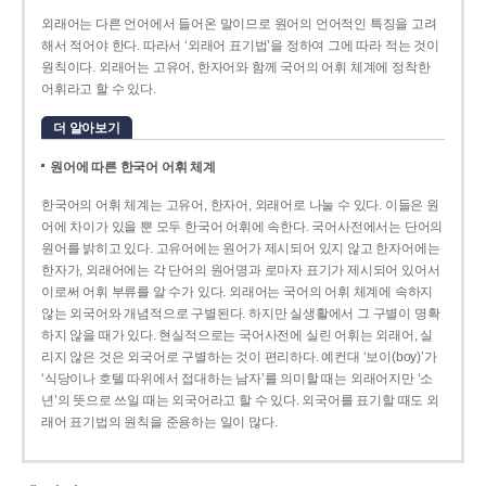
외래어는 다른 언어에서 들어온 말이므로 원어의 언어적인 특징을 고려
해서 적어야 한다. 따라서 ‘외래어 표기법’을 정하여 그에 따라 적는 것이
원칙이다. 외래어는 고유어, 한자어와 함께 국어의 어휘 체계에 정착한
어휘라고 할 수 있다.
더 알아보기
원어에 따른 한국어 어휘 체계
한국어의 어휘 체계는 고유어, 한자어, 외래어로 나눌 수 있다. 이들은 원
어에 차이가 있을 뿐 모두 한국어 어휘에 속한다. 국어사전에서는 단어의
원어를 밝히고 있다. 고유어에는 원어가 제시되어 있지 않고 한자어에는
한자가, 외래어에는 각 단어의 원어명과 로마자 표기가 제시되어 있어서
이로써 어휘 부류를 알 수가 있다. 외래어는 국어의 어휘 체계에 속하지
않는 외국어와 개념적으로 구별된다. 하지만 실생활에서 그 구별이 명확
하지 않을 때가 있다. 현실적으로는 국어사전에 실린 어휘는 외래어, 실
리지 않은 것은 외국어로 구별하는 것이 편리하다. 예컨대 ‘보이(boy)’가
‘식당이나 호텔 따위에서 접대하는 남자’를 의미할 때는 외래어지만 ‘소
년’의 뜻으로 쓰일 때는 외국어라고 할 수 있다. 외국어를 표기할 때도 외
래어 표기법의 원칙을 준용하는 일이 많다.