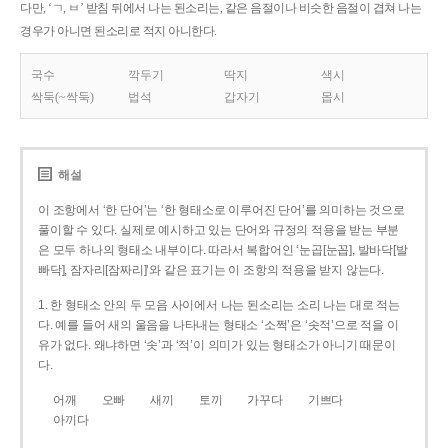
다만, ‘ㄱ, ㅂ’ 받침 뒤에서 나는 된소리는, 같은 음절이나 비슷한 음절이 겹쳐 나는
경우가 아니면 된소리로 적지 아니한다.
국수
깍두기
딱지
색시
싹둑(~싹둑)
법석
갑자기
몹시
해설
이 조항에서 ‘한 단어’는 ‘한 형태소로 이루어진 단어’를 의미하는 것으로
풀이할 수 있다. 실제로 예시하고 있는 단어와 규정의 적용을 받는 부분
은 모두 하나의 형태소 내부이다. 따라서 복합어인 ‘눈곱[눈꼽], 발바닥[발
빠닥], 잠자리[잠짜리]’와 같은 표기는 이 조항의 적용을 받지 않는다.
1. 한 형태소 안의 두 모음 사이에서 나는 된소리는 소리 나는 대로 적는
다. 예를 들어 새의 울음을 나타내는 형태소 ‘소쩍’은 ‘솟적’으로 적을 이
유가 없다. 왜냐하면 ‘솟’과 ‘적’이 의미가 있는 형태소가 아니기 때문이
다.
어깨
오빠
새끼
토끼
가꾸다
기쁘다
아끼다