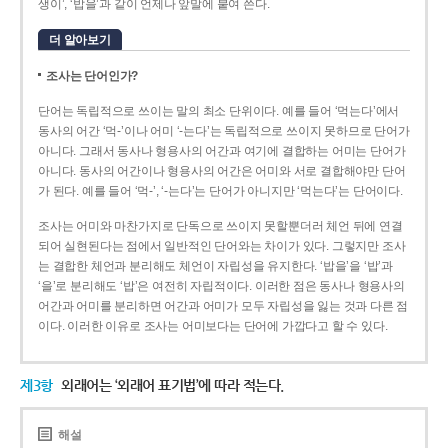
생이’, ‘밥을’과 같이 언제나 앞말에 붙여 쓴다.
더 알아보기
조사는 단어인가?
단어는 독립적으로 쓰이는 말의 최소 단위이다. 예를 들어 ‘먹는다’에서
동사의 어간 ‘먹-­’이나 어미 ‘­-는다’는 독립적으로 쓰이지 못하므로 단어가
아니다. 그래서 동사나 형용사의 어간과 여기에 결합하는 어미는 단어가
아니다. 동사의 어간이나 형용사의 어간은 어미와 서로 결합해야만 단어
가 된다. 예를 들어 ‘먹-’, ‘-는다’는 단어가 아니지만 ‘먹는다’는 단어이다.
조사는 어미와 마찬가지로 단독으로 쓰이지 못할뿐더러 체언 뒤에 연결
되어 실현된다는 점에서 일반적인 단어와는 차이가 있다. 그렇지만 조사
는 결합한 체언과 분리해도 체언이 자립성을 유지한다. ‘밥을’을 ‘밥’과
‘을’로 분리해도 ‘밥’은 여전히 자립적이다. 이러한 점은 동사나 형용사의
어간과 어미를 분리하면 어간과 어미가 모두 자립성을 잃는 것과 다른 점
이다. 이러한 이유로 조사는 어미보다는 단어에 가깝다고 할 수 있다.
제3항
외래어는 ‘외래어 표기법’에 따라 적는다.
해설