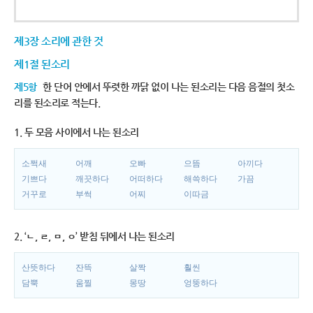
제3장 소리에 관한 것
제1절 된소리
제5항
한 단어 안에서 뚜렷한 까닭 없이 나는 된소리는 다음 음절의 첫소
리를 된소리로 적는다.
1. 두 모음 사이에서 나는 된소리
소쩍새
어깨
오빠
으뜸
아끼다
기쁘다
깨끗하다
어떠하다
해쓱하다
가끔
거꾸로
부썩
어찌
이따금
2. ‘ㄴ, ㄹ, ㅁ, ㅇ’ 받침 뒤에서 나는 된소리
산뜻하다
잔뜩
살짝
훨씬
담뿍
움찔
몽땅
엉뚱하다