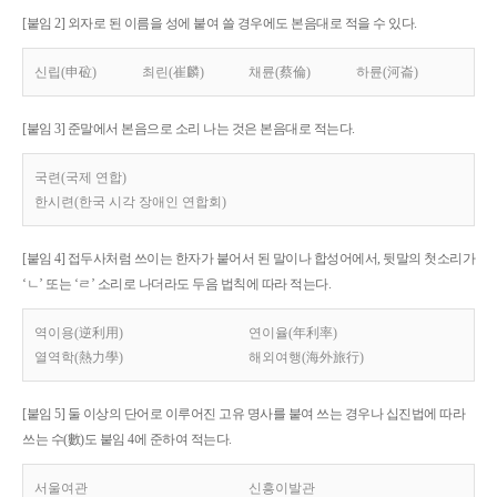
[붙임 2] 외자로 된 이름을 성에 붙여 쓸 경우에도 본음대로 적을 수 있다.
신립(申砬)
최린(崔麟)
채륜(蔡倫)
하륜(河崙)
[붙임 3] 준말에서 본음으로 소리 나는 것은 본음대로 적는다.
국련(국제 연합)
한시련(한국 시각 장애인 연합회)
[붙임 4] 접두사처럼 쓰이는 한자가 붙어서 된 말이나 합성어에서, 뒷말의 첫소리가
‘ㄴ’ 또는 ‘ㄹ’ 소리로 나더라도 두음 법칙에 따라 적는다.
역이용(逆利用)
연이율(年利率)
열역학(熱力學)
해외여행(海外旅行)
[붙임 5] 둘 이상의 단어로 이루어진 고유 명사를 붙여 쓰는 경우나 십진법에 따라
쓰는 수(數)도 붙임 4에 준하여 적는다.
서울여관
신흥이발관