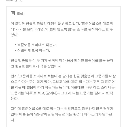
해설
이 조항은 한글 맞춤법의 대원칙을 밝히고 있다. “표준어를 소리대로 적
되”가 기본 원칙이라면, “어법에 맞도록 함”은 또 다른 원칙이라고 할 수
있다.
표준어를 소리대로 적는다.
어법에 맞도록 적는다.
한글 맞춤법은 이 두 가지 원칙에 따라 음성 언어인 표준어를 표음 문자
인 한글로 올바르게 적는 방법이다.
먼저 ‘표준어를 소리대로 적는다’는 말에는 한글 맞춤법이 표준어를 대상
으로 한다는 뜻이 담겨 있다. 그리고 ‘소리대로’ 적는다는 것은 그 표준어
를 적을 때 발음에 따라 적는다는 뜻이다. 이를테면 [나무]라고 소리 나는
표준어는 ‘나무’로 적고, [달리다]라고 소리 나는 표준어는 ‘달리다’로 적
는다.
그런데 표준어를 소리대로 적는다는 원칙만으로 충분하지 않은 경우가
있다. 예를 들어 ‘꽃[花]’이란 단어는 쓰이는 환경에 따라 소리가 달라진
다.