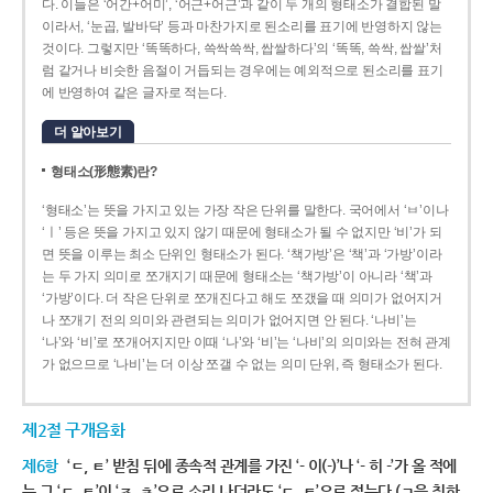
다. 이들은 ‘어간+어미’, ‘어근+어근’과 같이 두 개의 형태소가 결합된 말
이라서, ‘눈곱, 발바닥’ 등과 마찬가지로 된소리를 표기에 반영하지 않는
것이다. 그렇지만 ‘똑똑하다, 쓱싹쓱싹, 쌉쌀하다’의 ‘똑똑, 쓱싹, 쌉쌀’처
럼 같거나 비슷한 음절이 거듭되는 경우에는 예외적으로 된소리를 표기
에 반영하여 같은 글자로 적는다.
더 알아보기
형태소(形態素)란?
‘형태소’는 뜻을 가지고 있는 가장 작은 단위를 말한다. 국어에서 ‘ㅂ’이나
‘ㅣ’ 등은 뜻을 가지고 있지 않기 때문에 형태소가 될 수 없지만 ‘비’가 되
면 뜻을 이루는 최소 단위인 형태소가 된다. ‘책가방’은 ‘책’과 ‘가방’이라
는 두 가지 의미로 쪼개지기 때문에 형태소는 ‘책가방’이 아니라 ‘책’과
‘가방’이다. 더 작은 단위로 쪼개진다고 해도 쪼갰을 때 의미가 없어지거
나 쪼개기 전의 의미와 관련되는 의미가 없어지면 안 된다. ‘나비’는
‘나’와 ‘비’로 쪼개어지지만 이때 ‘나’와 ‘비’는 ‘나비’의 의미와는 전혀 관계
가 없으므로 ‘나비’는 더 이상 쪼갤 수 없는 의미 단위, 즉 형태소가 된다.
제2절 구개음화
제6항
‘ㄷ, ㅌ’ 받침 뒤에 종속적 관계를 가진 ‘- 이(-)’나 ‘- 히 -’가 올 적에
는 그 ‘ㄷ, ㅌ’이 ‘ㅈ, ㅊ’으로 소리 나더라도 ‘ㄷ, ㅌ’으로 적는다.(ㄱ을 취하