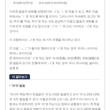
주의[주의/주이]
우리의[우리의/우리에]
이러한 발음의 변화를 반영한다면 ‘ㅢ’는 ‘ㅣ’로 적을 수 있고, 특히 자음
뒤에서는 ‘ㅣ’로 적도록 해야 할 것이다. 그러나 이미 익숙해진 표기인 ‘희
망, 주의’를 ‘히망, 주이’로 적는 것은 공감하기 어렵고 발음의 변화를 표
기에 모두 반영할 수도 없으므로 ‘ㅢ’가 ‘ㅣ’로 소리 나더라도 ‘ㅢ’로 적는
것이다.
이 조항에서는 ‘ㅢ’로 적는 세 가지 유형을 제시하고 있다.
① 모음 ‘ㅡ, ㅣ’가 줄어든 형태이므로 ‘ㅢ’로 적는 경우: 씌어(←쓰이어),
틔어(←트이어) 등
② 한자어이므로 ‘ㅢ’로 적는 경우: 의의(意義), 희망(希望), 유희(遊戱) 등
③ 발음과 표기의 전통에 따라 ‘ㅢ’로 적는 경우: 무늬, 하늬바람, 늴리리,
닁큼 등
더 알아보기
‘의’의 발음
‘의사의 책임’에서 첫음절의 ‘의’는 [의]로 발음하고 조사 ‘의’는 [의]나 [에]
로 모두 발음할 수 있다. 이들은 [이]로 소리 나는 경우가 아니라서 이 조
항과는 무관하지만, 모두 ‘의’로 적는다는 점에서 공통점이 있다. 즉 첫음
절의 ‘의’는 발음의 변화가 없으므로 ‘의’로 적고, 조사 ‘의’는 [에]로 발음할