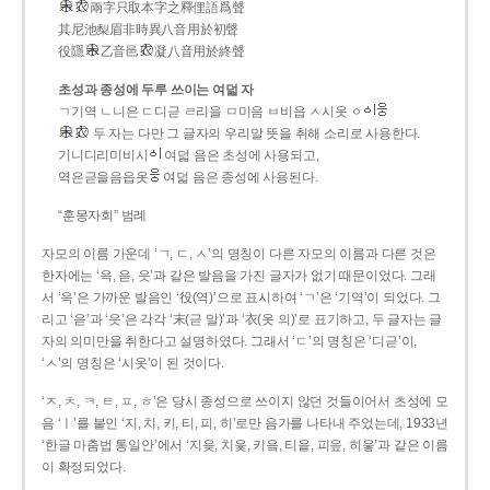
兩字只取本字之釋俚語爲聲
其尼池梨眉非時異八音用於初聲
役隱
乙音邑
凝八音用於終聲
초성과 종성에 두루 쓰이는 여덟 자
ㄱ기역 ㄴ니은 ㄷ디귿 ㄹ리을 ㅁ미음 ㅂ비읍 ㅅ시옷 ㆁ
두 자는 다만 그 글자의 우리말 뜻을 취해 소리로 사용한다.
기니디리미비시
여덟 음은 초성에 사용되고,
역은귿을음읍옷
여덟 음은 종성에 사용된다.
“훈몽자회” 범례
자모의 이름 가운데 ‘ㄱ, ㄷ, ㅅ’의 명칭이 다른 자모의 이름과 다른 것은
한자에는 ‘윽, 읃, 읏’과 같은 발음을 가진 글자가 없기 때문이었다. 그래
서 ‘윽’은 가까운 발음인 ‘役(역)’으로 표시하여 ‘ㄱ’은 ‘기역’이 되었다. 그
리고 ‘읃’과 ‘읏’은 각각 ‘末(귿 말)’과 ‘衣(옷 의)’로 표기하고, 두 글자는 글
자의 의미만을 취한다고 설명하였다. 그래서 ‘ㄷ’의 명칭은 ‘디귿’이,
‘ㅅ’의 명칭은 ‘시옷’이 된 것이다.
‘ㅈ, ㅊ, ㅋ, ㅌ, ㅍ, ㅎ’은 당시 종성으로 쓰이지 않던 것들이어서 초성에 모
음 ‘ㅣ’를 붙인 ‘지, 치, 키, 티, 피, 히’로만 음가를 나타내 주었는데, 1933년
‘한글 마춤법 통일안’에서 ‘지읒, 치읓, 키읔, 티읕, 피읖, 히읗’과 같은 이름
이 확정되었다.