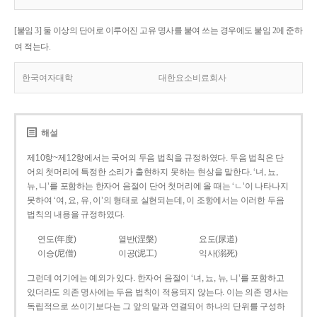
[붙임 3] 둘 이상의 단어로 이루어진 고유 명사를 붙여 쓰는 경우에도 붙임 2에 준하
여 적는다.
한국여자대학
대한요소비료회사
해설
제10항~제12항에서는 국어의 두음 법칙을 규정하였다. 두음 법칙은 단
어의 첫머리에 특정한 소리가 출현하지 못하는 현상을 말한다. ‘녀, 뇨,
뉴, 니’를 포함하는 한자어 음절이 단어 첫머리에 올 때는 ‘ㄴ’이 나타나지
못하여 ‘여, 요, 유, 이’의 형태로 실현되는데, 이 조항에서는 이러한 두음
법칙의 내용을 규정하였다.
연도(年度)
열반(涅槃)
요도(尿道)
이승(尼僧)
이공(泥工)
익사(溺死)
그런데 여기에는 예외가 있다. 한자어 음절이 ‘녀, 뇨, 뉴, 니’를 포함하고
있더라도 의존 명사에는 두음 법칙이 적용되지 않는다. 이는 의존 명사는
독립적으로 쓰이기보다는 그 앞의 말과 연결되어 하나의 단위를 구성하