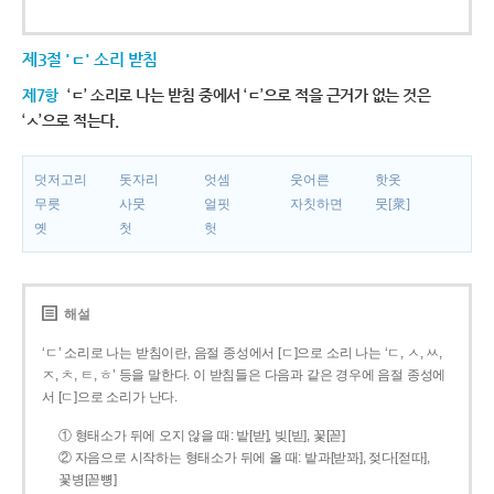
제3절 'ㄷ' 소리 받침
제7항
‘ㄷ’ 소리로 나는 받침 중에서 ‘ㄷ’으로 적을 근거가 없는 것은
‘ㅅ’으로 적는다.
덧저고리
돗자리
엇셈
웃어른
핫옷
무릇
사뭇
얼핏
자칫하면
뭇[衆]
옛
첫
헛
해설
‘ㄷ’ 소리로 나는 받침이란, 음절 종성에서 [ㄷ]으로 소리 나는 ‘ㄷ, ㅅ, ㅆ,
ㅈ, ㅊ, ㅌ, ㅎ’ 등을 말한다. 이 받침들은 다음과 같은 경우에 음절 종성에
서 [ㄷ]으로 소리가 난다.
① 형태소가 뒤에 오지 않을 때: 밭[받], 빚[빋], 꽃[꼳]
② 자음으로 시작하는 형태소가 뒤에 올 때: 밭과[받꽈], 젖다[젇따],
꽃병[꼳뼝]