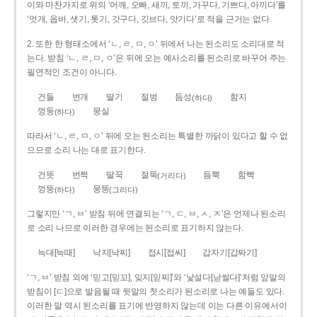
이와 마찬가지로 위의 ‘어깨, 오빠, 새끼, 토끼, 가꾸다, 기쁘다, 아끼다’를
‘엇개, 옵바, 샛기, 톳기, 갓구다, 깃브다, 앗기다’로 적을 근거는 없다.
2. 또한 한 형태소에서 ‘ㄴ, ㄹ, ㅁ, ㅇ’ 뒤에서 나는 된소리도 소리대로 적
는다. 받침 ‘ㄴ, ㄹ, ㅁ, ㅇ’은 뒤에 오는 예사소리를 된소리로 바꾸어 주는
필연적인 조건이 아니다.
건들
번개
딸기
절벙
듬성
함지
(하다)
껑둥
뭉실
(하다)
따라서 ‘ㄴ, ㄹ, ㅁ, ㅇ’ 뒤에 오는 된소리는 특별한 까닭이 있다고 할 수 없
으므로 소리 나는 대로 표기한다.
건뜻
번쩍
딸꾹
절뚝
듬뿍
함빡
(거리다)
껑뚱
뭉뚱
(하다)
(그리다)
그렇지만 ‘ㄱ, ㅂ’ 받침 뒤에 연결되는 ‘ㄱ, ㄷ, ㅂ, ㅅ, ㅈ’은 언제나 된소리
로 소리 나므로 이러한 경우에는 된소리로 표기하지 않는다.
늑대[늑때]
낙지[낙찌]
접시[접씨]
갑자기[갑짜기]
‘ㄱ, ㅂ’ 받침 외에 ‘믿고[믿꼬], 잊지[읻찌]’와 ‘낯설다[낟썰다]’처럼 앞말의
받침이 [ㄷ]으로 발음될 때 뒷말의 첫소리가 된소리로 나는 예들도 있다.
이러한 말 역시 된소리를 표기에 반영하지 않는데 이는 다른 이유에서이