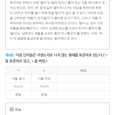
목적어로 취한다. 반면 ‘떨다’는 달려 있거나 붙어 있는 것을 쳐서 떼어 낸
다는 뜻으로, ‘먼지, 재’ 등과 같이 떨어져 나가는 대상을 목적어로 취한
다. 따라서 ‘먼지를 떨기 위해 옷을 털다’와 같이 쓸 수 있다. 이러한 쓰임
을 고려하면 ‘재떨이, 먼지떨이’가 올바른 표기가 된다. 그러나 ‘재물’이
목적어로 쓰이는 경우에는 유사한 의미로도 쓰인다. ‘털다’는 ‘남이 가진
재물을 몽땅 빼앗거나 그것이 보관된 장소를 모조리 뒤지어 훔치다’를,
‘떨다’는 ‘남에게서 재물을 모조리 훔치거나 빼앗다’를 뜻한다. 다만, ‘먹
다’와 결합해 합성어로 쓸 때에는 ‘털어먹다’로 쓴다.
제4항
다음 단어들은 거센소리로 나지 않는 형태를 표준어로 삼는다.(ㄱ
을 표준어로 삼고, ㄴ을 버림.)
ㄱ
ㄴ
비고
가을-갈이
가을-카리
거시기
거시키
분침
푼침
해설