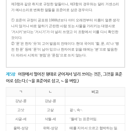
제3항과 같은 취지로 규정한 말들이나, 제3항의 경우와는 달리 거센소리
가 예사소리로 변화한 말들을 표준어로 삼은 경우이다.
① 표준어 규정이 공표된 1988년보다 이미 오래전부터 이름이 얼른 생각
나지 않거나 바로 말하기 곤란한 사람 또는 사물을 가리키는 대명사로
‘거시키’보다는 ‘거시기’가 더 널리 쓰였고 이 조항에서 이를 다시 확인한
것이다.
② ‘푼’은 한자 ‘分’의 고어 발음의 잔재이다. 현대 국어의 ‘할, 푼, 리’나 ‘땡
전 한 푼’ 등에 ‘푼’이 남아 있으나 한자어로 읽을 때에는 ‘분’으로 발음한
다. 따라서 시계의 ‘분침’은 ‘푼침’으로 쓰지 않는다.
제5항
어원에서 멀어진 형태로 굳어져서 널리 쓰이는 것은, 그것을 표준
어로 삼는다.(ㄱ을 표준어로 삼고, ㄴ을 버림.)
ㄱ
ㄴ
비고
강낭-콩
강남-콩
고삿
고샅
겉~, 속~.
사글-세
삭월-세
‘월세’는 표준어임.
울력-성당
위력-성당
떼를 지어서 으르고 협박하는 일.