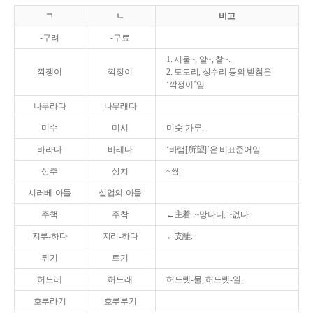
ㄱ
ㄴ
비고
-구려
-구료
1. 서울~, 알~, 찰~.
깍쟁이
깍정이
2. 도토리, 상수리 등의 받침은
‘깍정이’임.
나무라다
나무래다
미수
미시
미숫-가루.
바라다
바래다
‘바램[所望]’은 비표준어임.
상추
상치
~쌈.
시러베-아들
실업의-아들
주책
주착
←主着. ~망나니, ~없다.
지루-하다
지리-하다
←支離.
튀기
트기
허드레
허드래
허드렛-물, 허드렛-일.
호루라기
호루루기