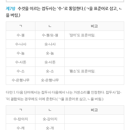
제7항
수컷을 이르는 접두사는 '수-'로 통일한다.(ㄱ을 표준어로 삼고, ㄴ
을 버림.)
ㄱ
ㄴ
비고
수-꿩
수-퀑/숫-꿩
'장끼'도 표준어임.
수-나사
숫-나사
수-놈
숫-놈
수-사돈
숫-사돈
수-소
숫-소
'황소'도 표준어임.
수-은행나무
숫-은행나무
다만 1. 다음 단어에서는 접두사 다음에서 나는 거센소리를 인정한다. 접두사 '암-
'이 결합되는 경우에도 이에 준한다.(ㄱ을 표준어로 삼고, ㄴ을 버림.)
ㄱ
ㄴ
비고
수-캉아지
숫-강아지
수-캐
숫-개