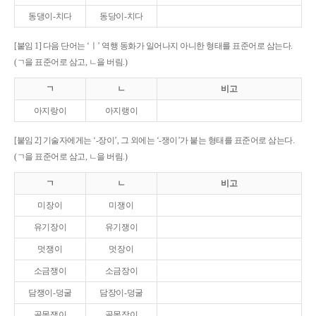
동댕이-치다
동당이-치다
[붙임 1] 다음 단어는 ‘ㅣ’ 역행 동화가 일어나지 아니한 형태를 표준어로 삼는다.
(ㄱ을 표준어로 삼고, ㄴ을 버림.)
ㄱ
ㄴ
비고
아지랑이
아지랭이
[붙임 2] 기술자에게는 ‘-장이’, 그 외에는 ‘-쟁이’가 붙는 형태를 표준어로 삼는다.
(ㄱ을 표준어로 삼고, ㄴ을 버림.)
ㄱ
ㄴ
비고
미장이
미쟁이
유기장이
유기쟁이
멋쟁이
멋장이
소금쟁이
소금장이
담쟁이-덩굴
담장이-덩굴
골목쟁이
골목장이