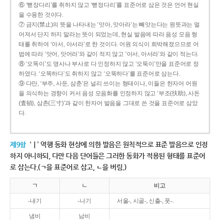
⑥ ‘뻗장다리’를 취하지 않고 ‘뻗정다리’를 표준어로 삼은 것은 언어 현실
을 수용한 것이다.
⑦ 금지(禁止)의 뜻을 나타내는 ‘앗아, 앗아라’는 빼앗는다는 원뜻과는 멀
어져서 단지 하지 말라는 뜻이 되었는데, 현실 발음에 따라 음성 모음 형
태를 취하여 ‘아서, 아서라’로 한 것이다. 어원 의식이 희박해졌으므로 어
법에 따라 ‘앗어, 앗어라’와 같이 적지 않고 ‘아서, 아서라’와 같이 적는다.
⑧ ‘오똑이’도 명사나 부사로 다 인정하지 않고 ‘오뚝이’만을 표준어로 정
하였다. ‘오똑하다’도 취하지 않고 ‘오뚝하다’를 표준어로 삼는다.
⑨ 다만, ‘부주, 사둔, 삼춘’은 널리 쓰이는 형태이나, 이들은 한자어 어원
을 의식하는 경향이 커서 음성 모음화를 인정하지 않고 ‘부조(扶助), 사돈
(査頓), 삼촌(三寸)’과 같이 한자어 발음을 그대로 쓴 것을 표준어로 삼았
다.
제9항
‘ㅣ’ 역행 동화 현상에 의한 발음은 원칙적으로 표준 발음으로 인정
하지 아니하되, 다만 다음 단어들은 그러한 동화가 적용된 형태를 표준어
로 삼는다.(ㄱ을 표준어로 삼고, ㄴ을 버림.)
ㄱ
ㄴ
비고
-내기
-나기
서울-, 시골-, 신출-, 풋-.
냄비
남비