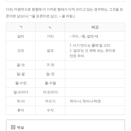
다만, 어원적으로 원형에 더 가까운 형태가 아직 쓰이고 있는 경우에는, 그것을 표
준어로 삼는다.(ㄱ을 표준어로 삼고, ㄴ을 버림.)
ㄱ
ㄴ
비고
갈비
가리
~구이, ~찜, 갈빗-대.
1. 사기 만드는 물레 밑 고리.
갓모
갈모
2. '갈모'는 갓 위에 쓰는, 유지로
만든 우비.
굴-젓
구-젓
말-곁
말-겻
물-수란
물-수랄
밀-뜨리다
미-뜨리다
적-이
저으기
적이-나, 적이나-하면.
휴지
수지
해설