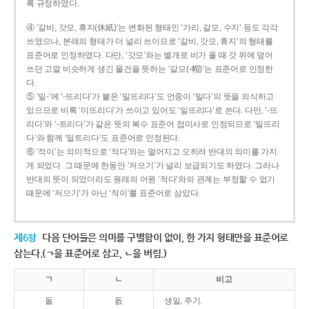
록 규정하였다.
④ ‘갈비, 갓모, 휴지(休紙)’는 변화된 형태인 ‘가리, 갈모, 수지’ 등도 각각
쓰였으나, 본래의 형태가 더 널리 쓰이므로 ‘갈비, 갓모, 휴지’의 형태를
표준어로 인정하였다. 다만, ‘갓모’와는 별개로 비가 올 때 갓 위에 덮어
쓰던 고깔 비슷하게 생긴 물건을 뜻하는 ‘갈모(-帽)’는 표준어로 인정한
다.
⑤ ‘밀-’에 ‘-뜨리다’가 붙은 ‘밀뜨리다’도 언중이 ‘밀다’의 뜻을 의식하고
있으므로 비록 ‘미뜨리다’가 쓰이고 있어도 ‘밀뜨리다’로 쓴다. 다만, ‘-뜨
리다’와 ‘-트리다’가 같은 뜻의 복수 표준어 접미사로 인정되므로 ‘밀뜨리
다’와 함께 ‘밀트리다’도 표준어로 인정된다.
⑥ ‘적이’는 의미적으로 ‘적다’와는 멀어지고 오히려 반대의 의미를 가지
게 되었다. 그 때문에 한동안 ‘저으기’가 널리 보급되기도 하였다. 그러나
반대의 뜻이 되었더라도 원래의 어원 ‘적다’와의 관계는 부정할 수 없기
때문에 ‘저으기’가 아닌 ‘적이’를 표준어로 삼았다.
제6항
다음 단어들은 의미를 구별함이 없이, 한 가지 형태만을 표준어로
삼는다.(ㄱ을 표준어로 삼고, ㄴ을 버림.)
ㄱ
ㄴ
비고
돌
돐
생일, 주기.