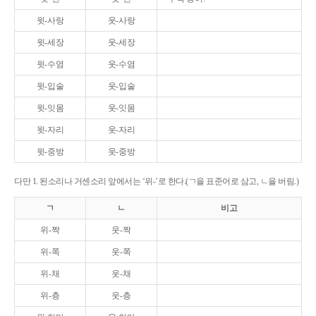
윗-사랑
웃-사랑
윗-세장
웃-세장
윗-수염
웃-수염
윗-입술
웃-입술
윗-잇몸
웃-잇몸
윗-자리
웃-자리
윗-중방
웃-중방
다만 1. 된소리나 거센소리 앞에서는 ‘위-’로 한다.(ㄱ을 표준어로 삼고, ㄴ을 버림.)
ㄱ
ㄴ
비고
위-짝
웃-짝
위-쪽
웃-쪽
위-채
웃-채
위-층
웃-층