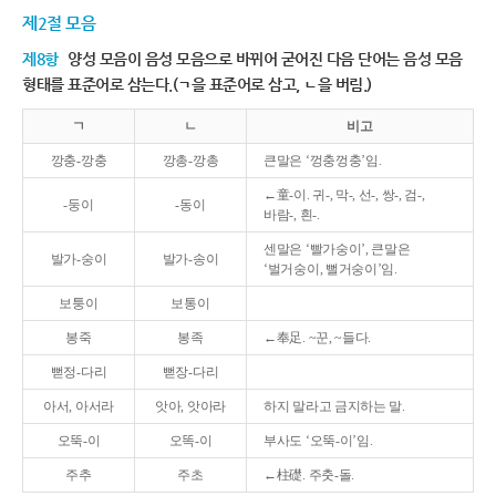
제2절 모음
제8항
양성 모음이 음성 모음으로 바뀌어 굳어진 다음 단어는 음성 모음
형태를 표준어로 삼는다.(ㄱ을 표준어로 삼고, ㄴ을 버림.)
ㄱ
ㄴ
비고
깡충-깡충
깡총-깡총
큰말은 ‘껑충껑충’임.
←童-이. 귀-, 막-, 선-, 쌍-, 검-,
-둥이
-동이
바람-, 흰-.
센말은 ‘빨가숭이’, 큰말은
발가-숭이
발가-송이
‘벌거숭이, 뻘거숭이’임.
보퉁이
보통이
봉죽
봉족
←奉足. ~꾼, ~들다.
뻗정-다리
뻗장-다리
아서, 아서라
앗아, 앗아라
하지 말라고 금지하는 말.
오뚝-이
오똑-이
부사도 ‘오뚝-이’임.
주추
주초
←柱礎. 주춧-돌.