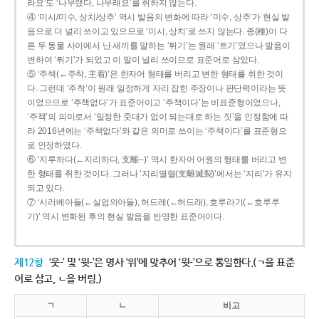
라요’도 ‘나무랬다, 나무래요’를 취하지 않는다.
④ ‘미시/미수, 상치/상추’ 역시 발음의 변화에 따라 ‘미수, 상추’가 현실 발
음으로 더 널리 쓰이고 있으므로 ‘미시, 상치’로 쓰지 않는다. 종(種)이 다
른 두 동물 사이에서 난 새끼를 말하는 ‘튀기’는 원래 ‘트기’였으나 발음이
변하여 ‘튀기’가 되었고 이 말이 널리 쓰이므로 표준어로 삼았다.
⑤ ‘주책(←주착, 主着)’은 한자어 형태를 버리고 변한 형태를 취한 것이
다. 그런데 ‘주착’이 원래 일정하게 자리 잡힌 주장이나 판단력이라는 뜻
이었으므로 ‘주책없다’가 표준어이고 ‘주책이다’는 비표준형이었으나,
‘주책’의 의미로서 ‘일정한 줏대가 없이 되는대로 하는 짓’을 인정함에 따
라 2016년에는 ‘주책없다’와 같은 의미로 쓰이는 ‘주책이다’를 표준형으
로 인정하였다.
⑥ ‘지루하다(←지리하다, 支離--)’ 역시 한자어 어원의 형태를 버리고 변
한 형태를 취한 것이다. 그러나 ‘지리멸렬(支離滅裂)’에서는 ‘지리’가 유지
되고 있다.
⑦ ‘시러베아들(←실업의아들), 허드레(←허드래), 호루라기(←호루루
기)’ 역시 변화된 후의 현실 발음을 반영한 표준어이다.
제12항
‘웃-’ 및 ‘윗-’은 명사 ‘위’에 맞추어 ‘윗-’으로 통일한다.(ㄱ을 표준
어로 삼고, ㄴ을 버림.)
ㄱ
ㄴ
비고