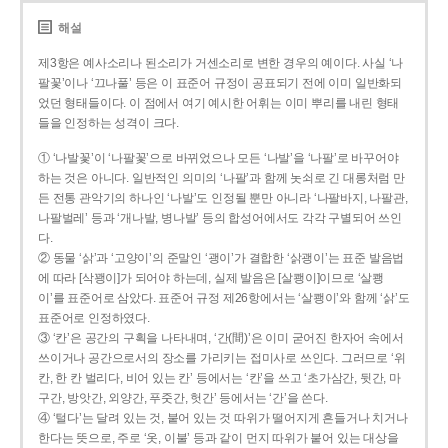
해설
제3항은 예사소리나 된소리가 거센소리로 변한 경우의 예이다. 사실 ‘나
팔꽃’이나 ‘끄나풀’ 등은 이 표준어 규정이 공표되기 전에 이미 일반화되
었던 형태들이다. 이 점에서 여기 예시한 어휘는 이미 뿌리를 내린 형태
들을 인정하는 성격이 크다.
① ‘나발꽃’이 ‘나팔꽃’으로 바뀌었으나 모든 ‘나발’을 ‘나팔’로 바꾸어야
하는 것은 아니다. 일반적인 의미의 ‘나팔’과 함께 놋쇠로 긴 대롱처럼 만
든 전통 관악기의 하나인 ‘나발’도 인정될 뿐만 아니라 ‘나팔바지, 나팔관,
나팔벌레’ 등과 ‘개나발, 병나발’ 등의 합성어에서도 각각 구별되어 쓰인
다.
② 동물 ‘삵’과 ‘고양이’의 준말인 ‘괭이’가 결합한 ‘삵괭이’는 표준 발음법
에 따라 [삭꽹이]가 되어야 하는데, 실제 발음은 [살쾡이]이므로 ‘살쾡
이’를 표준어로 삼았다. 표준어 규정 제26항에서는 ‘살쾡이’와 함께 ‘삵’도
표준어로 인정하였다.
③ ‘칸’은 공간의 구획을 나타내며, ‘간(間)’은 이미 굳어진 한자어 속에서
쓰이거나 공간으로서의 장소를 가리키는 접미사로 쓰인다. 그러므로 ‘위
칸, 한 칸 벌리다, 비어 있는 칸’ 등에서는 ‘칸’을 쓰고 ‘초가삼간, 뒷간, 마
구간, 방앗간, 외양간, 푸줏간, 헛간’ 등에서는 ‘간’을 쓴다.
④ ‘털다’는 달려 있는 것, 붙어 있는 것 따위가 떨어지게 흔들거나 치거나
한다는 뜻으로, 주로 ‘옷, 이불’ 등과 같이 먼지 따위가 붙어 있는 대상을