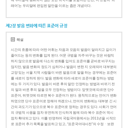
해 우리말에 동화되지 않은 모든 외국어를 포함하는 반면, 이 조항의 ‘외
래어’는 우리말에 편입된 말만을 이르는 좁은 개념이다.
제2장 발음 변화에 따른 표준어 규정
해설
시간의 흐름에 따라 어떤 어휘는 자음과 모음의 발음이 달라지고 길이가
줄어드는 등의 변화를 입게 된다. 어문 규범을 자주 바꾸는 것은 바람직
하지 않으므로 발음에 다소의 변화를 입어도 표준어를 곧바로 바꾸지는
않지만, 발음 변화의 정도가 심하거나 발음이 변한 지 오래되어 대부분의
교양 있는 서울 지역 사람들이 바뀐 발음으로 말을 하는 경우에는 표준어
를 새로이 정하게 된다. 발음 변화에 따라 새로이 표준어를 정하는 방법
에는 두 가지가 있다. 발음이 바뀐 후의 말만 인정하는 방법과 바뀌기 전
의 말과 바뀐 후의 말을 모두 인정하는 방법이다. 앞엣것에 따르면 단수
표준어, 뒤엣것에 따르면 복수 표준어가 된다. 원칙적으로는 언어가 변화
하였으면 단수 표준어로 정해야 하겠으나, 언어의 변화에는 대부분 긴 시
간의 과도기가 있으므로 복수 표준어로 정하는 경우도 있다. 사회가 언어
의 규범적 사용을 점차 유연하게 인식하게 됨에 따라 복수 표준어 역시
점차 확대되고 있다. 이를 반영하여 국립국어원에서는 2011년을 시작으
로 표준어 추가 목록을 발표하고 있고, “표준국어대사전”의 수정ㆍ보완