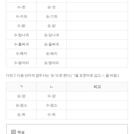
수-컷
숫-것
수-키와
숫-기와
수-탉
숫-닭
수-탕나귀
숫-당나귀
수-톨쩌귀
숫-돌쩌귀
수-퇘지
숫-돼지
수-평아리
숫-병아리
다만 2. 다음 단어의 접두사는 '숫-'으로 한다.(ㄱ을 표준어로 삼고, ㄴ을 버림.)
ㄱ
ㄴ
비고
숫-양
수-양
숫-염소
수-염소
숫-쥐
수-쥐
해설