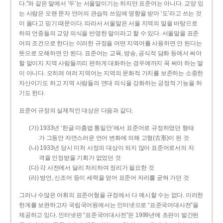
다.”와 같은 말에서 ‘두’는 서울말이기는 하지만 표준어는 아니다. 교양 있
는 사람은 오랜 문자 언어의 관습적 쓰임에 영향을 받아 ‘도’라고 쓰는 것
이 옳다고 믿기 때문이다. 따라서 서울말은 서울 지역의 말을 바탕으로
하되 언중들의 교양 의식을 반영한 말이라고 할 수 있다. 서울말을 표준
어의 조건으로 한다는 이러한 규정을 어떤 지역어를 사용하면 안 된다는
뜻으로 오해하면 안 된다. 표준어는 교육, 방송, 공식적 담화 등에서 써야
할 말이지 지역 사람들끼리 편하게 대화하는 경우에까지 꼭 써야 하는 말
이 아니다. 오히려 여러 지역어는 지역의 문화적 가치를 보존하는 소중한
자산이기도 하고 지역 사람들의 연대 의식을 강화하는 긍정적 기능을 하
기도 한다.
표준어 규정의 실제적인 대상은 다음과 같다.
(가) 1933년 ‘한글 마춤법 통일안’에서 표준어로 규정하였던 형태
가 그동안 자연스러운 언어 변화에 의해 고형(古形)이 된 것
(나) 1933년 당시 미처 사정의 대상이 되지 않아 표준어로서의 자
격을 인정받을 기회가 없었던 것
(다) 각 사전에서 달리 처리하여 정리가 필요한 것
(라) 방언, 신조어 등이 세력을 얻어 표준어 자리를 굳혀 가던 것
그러나 수많은 어휘의 표준어형을 규정에서 다 예시할 수는 없다. 이러한
한계를 보완하고자 국립국어원에서는 인터넷으로 “표준국어대사전”을
제공하고 있다. 인터넷판 “표준국어대사전”은 1999년에 초판이 발간된