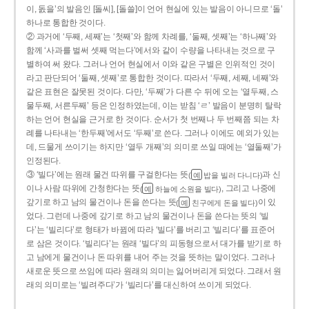
이, 돐을’의 발음인 [돌씨], [돌쓸]이 언어 현실에 있는 발음이 아니므로 ‘돌’
하나로 통합한 것이다.
② 과거에 ‘두째, 세째’는 ‘첫째’와 함께 차례를, ‘둘째, 셋째’는 ‘하나째’와
함께 ‘사과를 벌써 셋째 먹는다’에서와 같이 수량을 나타내는 것으로 구
별하여 써 왔다. 그러나 언어 현실에서 이와 같은 구별은 인위적인 것이
라고 판단되어 ‘둘째, 셋째’로 통합한 것이다. 따라서 ‘두째, 세째, 네째’와
같은 표현은 잘못된 것이다. 다만, ‘두째’가 다른 수 뒤에 오는 ‘열두째, 스
물두째, 서른두째’ 등은 인정하였는데, 이는 받침 ‘ㄹ’ 발음이 분명히 탈락
하는 언어 현실을 근거로 한 것이다. 순서가 첫 번째나 두 번째쯤 되는 차
례를 나타내는 ‘한두째’에서도 ‘두째’로 쓴다. 그러나 이에도 예외가 있는
데, 드물게 쓰이기는 하지만 ‘열두 개째’의 의미로 쓰일 때에는 ‘열둘째’가
인정된다.
③ ‘빌다’에는 원래 물건 따위를 구걸한다는 뜻
과 신
(
밥을 빌러 다니다)
예
이나 사람 따위에 간청한다는 뜻
, 그리고 나중에
(
하늘에 소원을 빌다)
예
갚기로 하고 남의 물건이나 돈을 쓴다는 뜻
이 있
(
친구에게 돈을 빌다)
예
었다. 그런데 나중에 갚기로 하고 남의 물건이나 돈을 쓴다는 뜻의 ‘빌
다’는 ‘빌리다’로 형태가 바뀜에 따라 ‘빌다’를 버리고 ‘빌리다’를 표준어
로 삼은 것이다. ‘빌리다’는 원래 ‘빌다’의 피동형으로서 대가를 받기로 하
고 남에게 물건이나 돈 따위를 내어 주는 것을 뜻하는 말이었다. 그러나
새로운 뜻으로 쓰임에 따라 원래의 의미는 잃어버리게 되었다. 그래서 원
래의 의미로는 ‘빌려주다’가 ‘빌리다’를 대신하여 쓰이게 되었다.