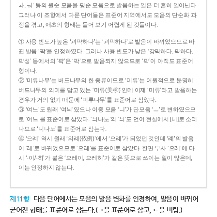
ㅘ, ㅝ’ 등의 원순 모음을 평순 모음으로 발음하는 일은 더 흔히 일어난다.
그러나 이 조항에서 다룬 단어들은 표준어 지역에서도 모음의 단순화 과
정을 겪고, 애초의 형태는 들어 보기 어렵게 된 것들이다.
① 사용 빈도가 높은 ‘괴퍅하다’는 ‘괴팍하다’로 발음이 바뀌었으므로 바
뀐 발음 ‘팍’을 인정하였다. 그러나 사용 빈도가 낮은 ‘강퍅하다, 퍅하다,
퍅성’ 등에서의 ‘퍅’은 ‘팍’으로 발음되지 않으므로 ‘퍅’이 아직도 표준어
형이다.
② ‘미류나무’는 버드나무의 한 종류이므로 ‘미류’는 어원적으로 분명히
버드나무의 의미를 담고 있는 ‘미류(美柳)’인데 이제 ‘미류’라고 발음하는
경우가 거의 없기 때문에 ‘미루나무’를 표준어로 삼았다.
③ ‘여느’도 원래 ‘여늬’였으나 이중 모음 ‘ㅢ’가 단모음 ‘ㅡ’로 변하였으므
로 ‘여느’를 표준어로 삼았다. ‘늬나노’의 ‘늬’도 언어 현실에서 [니]로 소리
나므로 ‘니나노’를 표준어로 삼는다.
④ ‘으례’ 역시 원래 ‘의례(依例)’에서 ‘으례’가 되었던 것인데 ‘례’의 발음
이 ‘레’로 바뀌었으므로 ‘으레’를 표준어로 삼았다. 한편 부사 ‘으레’에 다
시 ‘-이/-히’가 붙은 ‘으레이, 으레히’가 같은 뜻으로 쓰이는 일이 많은데,
이는 인정하지 않는다.
제11항
다음 단어에서는 모음의 발음 변화를 인정하여, 발음이 바뀌어
굳어진 형태를 표준어로 삼는다.(ㄱ을 표준어로 삼고, ㄴ을 버림.)