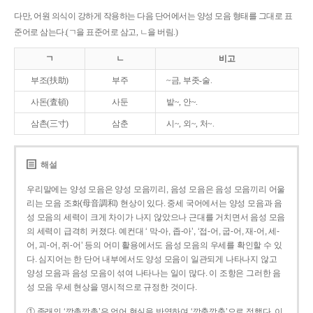
다만, 어원 의식이 강하게 작용하는 다음 단어에서는 양성 모음 형태를 그대로 표
준어로 삼는다.(ㄱ을 표준어로 삼고, ㄴ을 버림.)
ㄱ
ㄴ
비고
부조(扶助)
부주
~금, 부좃-술.
사돈(査頓)
사둔
밭~, 안~.
삼촌(三寸)
삼춘
시~, 외~, 처~.
해설
우리말에는 양성 모음은 양성 모음끼리, 음성 모음은 음성 모음끼리 어울
리는 모음 조화(母音調和) 현상이 있다. 중세 국어에서는 양성 모음과 음
성 모음의 세력이 크게 차이가 나지 않았으나 근대를 거치면서 음성 모음
의 세력이 급격히 커졌다. 예컨대 ‘ 막-아, 좁-아’, ‘접-어, 굽-어, 재-어, 세-
어, 괴-어, 쥐-어’ 등의 어미 활용에서도 음성 모음의 우세를 확인할 수 있
다. 심지어는 한 단어 내부에서도 양성 모음이 일관되게 나타나지 않고
양성 모음과 음성 모음이 섞여 나타나는 일이 많다. 이 조항은 그러한 음
성 모음 우세 현상을 명시적으로 규정한 것이다.
① 종래의 ‘깡총깡총’은 언어 현실을 반영하여 ‘깡충깡충’으로 정했다. 이