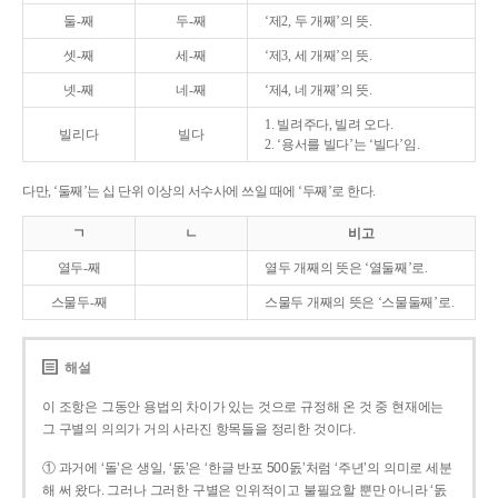
둘-째
두-째
‘제2, 두 개째’의 뜻.
셋-째
세-째
‘제3, 세 개째’의 뜻.
넷-째
네-째
‘제4, 네 개째’의 뜻.
1. 빌려주다, 빌려 오다.
빌리다
빌다
2. ‘용서를 빌다’는 ‘빌다’임.
다만, ‘둘째’는 십 단위 이상의 서수사에 쓰일 때에 ‘두째’로 한다.
ㄱ
ㄴ
비고
열두-째
열두 개째의 뜻은 ‘열둘째’로.
스물두-째
스물두 개째의 뜻은 ‘스물둘째’로.
해설
이 조항은 그동안 용법의 차이가 있는 것으로 규정해 온 것 중 현재에는
그 구별의 의의가 거의 사라진 항목들을 정리한 것이다.
① 과거에 ‘돌’은 생일, ‘돐’은 ‘한글 반포 500돐’처럼 ‘주년’의 의미로 세분
해 써 왔다. 그러나 그러한 구별은 인위적이고 불필요할 뿐만 아니라 ‘돐