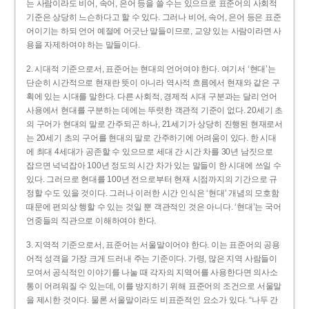
는 사람이라도 비어, 속어, 은어 등을 쓸 수는 있으므로 표준어의 사회적
기준은 상당히 느슨하다고 할 수 있다. 그러나 비어, 속어, 은어 등은 표준
어이기는 하되 언어 예절에 어긋난 말들이므로, 교양 있는 사람이라면 사
용을 자제하여야 하는 말들이다.
2. 시대적 기준으로서, 표준어는 현대의 언어여야 한다. 여기서 ‘현대’는
단순히 시간적으로 현재란 뜻이 아니라 역사적 흐름에서 현재와 같은 구
획에 있는 시대를 말한다. 다른 사회적, 경제적 시대 구분과는 달리 언어
사용에서 현대를 구분하는 데에는 뚜렷한 객관적 기준이 없다. 20세기 초
의 구어가 현대의 말로 간주되곤 하나, 21세기가 상당히 진행된 현재로서
는 20세기 초의 구어를 현대의 말로 간주하기에 어려움이 있다. 한 시대
에 최대 4세대가 공존할 수 있으므로 세대 간 시간 차를 30년 남짓으로
잡으면 넉넉잡아 100년 정도의 시간 차가 있는 말들이 한 시대에 쓰일 수
있다. 그러므로 현대를 100년 전으로부터 현재 시점까지의 기간으로 규
정할 수도 있을 것이다. 그러나 이러한 시간 인식은 ‘현대’ 개념의 모호함
때문에 편의상 행할 수 있는 것일 뿐 객관적인 것은 아니다. ‘현대’는 국어
언중들의 직관으로 이해하여야 한다.
3. 지역적 기준으로서, 표준어는 서울말이어야 한다. 이는 표준어의 공용
어적 성격을 가장 크게 드러내 주는 기준이다. 가령, 많은 지역 사람들이
모여서 공식적인 이야기를 나눌 때 각자의 지역어를 사용한다면 의사소
통이 어려워질 수 있는데, 이를 방지하기 위해 표준어의 조건으로 서울말
을 제시한 것이다. 물론 서울말이라도 비표준적인 요소가 있다. “나두 간