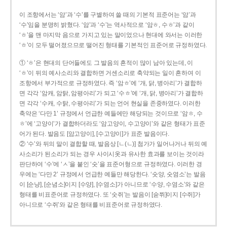
이 조항에서는 ‘암’과 ‘수’를 구별하여 쓸 때의 기본적 표준어는 ‘암’과
‘수’임을 분명히 밝혔다. ‘암’과 ‘수’는 역사적으로 ‘암ㅎ, 수ㅎ’과 같이
‘ㅎ’을 맨 마지막 음으로 가지고 있는 말이었으나 현대에 와서는 이러한
‘ㅎ’이 모두 떨어졌으므로 떨어진 형태를 기본적인 표준어로 규정하였다.
① ‘ㅎ’은 현대의 단어들에도 그 발음의 흔적이 많이 남아 있는데, 이
‘ㅎ’이 뒤의 예사소리와 결합하면 거센소리로 축약되는 일이 흔하여 이
조항에서 부가적으로 규정하였다. 즉 ‘암ㅎ’에 ‘개, 닭, 병아리’가 결합하
면 각각 ‘암캐, 암탉, 암평아리’가 되고 ‘수ㅎ’에 ‘개, 닭, 병아리’가 결합하
면 각각 ‘수캐, 수탉, 수평아리’가 되는 언어 현실을 존중하였다. 이러한
축약은 ‘다만 1’ 규정에서 언급한 예들에만 해당되는 것이므로 ‘암ㅎ, 수
ㅎ’에 ‘고양이’가 결합하더라도 ‘암고양이, 수고양이’와 같은 형태가 표준
어가 된다. 발음도 [암고양이], [수고양이]가 표준 발음이다.
② ‘수’와 뒤의 말이 결합할 때, 발음상 [ㄴ(ㄴ)] 첨가가 일어나거나 뒤의 예
사소리가 된소리가 되는 경우 사이시옷과 유사한 효과를 보이는 것이라
판단하여 ‘수’에 ‘ㅅ’을 붙인 ‘숫’을 표준어형으로 규정하였다. 이러한 경
우에는 ‘다만 2’ 규정에서 언급한 예들만 해당한다. ‘숫양, 숫염소’는 발음
이 [순냥], [순념소]이지 [수양], [수염소]가 아니므로 ‘수양, 수염소’와 같은
형태를 비표준어로 규정하였다. 또 ‘숫쥐’는 발음이 [숟쮜]이지 [수쥐]가
아니므로 ‘수쥐’와 같은 형태를 비표준어로 규정하였다.