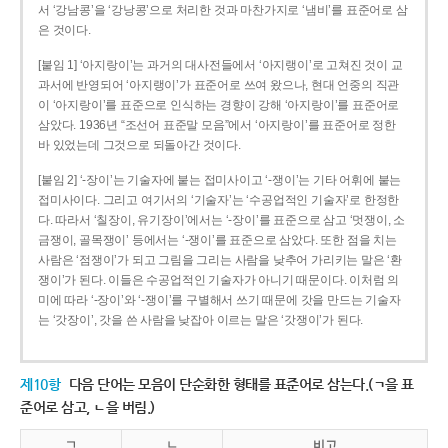
서 ‘강남콩’을 ‘강낭콩’으로 처리한 것과 마찬가지로 ‘냄비’를 표준어로 삼
은 것이다.
[붙임 1] ‘아지랑이’는 과거의 대사전들에서 ‘아지랭이’로 고쳐진 것이 교
과서에 반영되어 ‘아지랭이’가 표준어로 쓰여 왔으나, 현대 언중의 직관
이 ‘아지랑이’를 표준으로 인식하는 경향이 강해 ‘아지랑이’를 표준어로
삼았다. 1936년 “조선어 표준말 모음”에서 ‘아지랑이’를 표준어로 정한
바 있었는데 그것으로 되돌아간 것이다.
[붙임 2] ‘-장이’는 기술자에 붙는 접미사이고 ‘-쟁이’는 기타 어휘에 붙는
접미사이다. 그리고 여기서의 ‘기술자’는 ‘수공업적인 기술자’로 한정한
다. 따라서 ‘칠장이, 유기장이’에서는 ‘-장이’를 표준으로 삼고 ‘멋쟁이, 소
금쟁이, 골목쟁이’ 등에서는 ‘-쟁이’를 표준으로 삼았다. 또한 점을 치는
사람은 ‘점쟁이’가 되고 그림을 그리는 사람을 낮추어 가리키는 말은 ‘환
쟁이’가 된다. 이들은 수공업적인 기술자가 아니기 때문이다. 이처럼 의
미에 따라 ‘-장이’와 ‘-쟁이’를 구별해서 쓰기 때문에 갓을 만드는 기술자
는 ‘갓장이’, 갓을 쓴 사람을 낮잡아 이르는 말은 ‘갓쟁이’가 된다.
제10항
다음 단어는 모음이 단순화한 형태를 표준어로 삼는다.(ㄱ을 표
준어로 삼고, ㄴ을 버림.)
ㄱ
ㄴ
비고