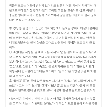
학문적으로는 어원이 밝혀져 있더라도 언중의 어원 의식이 약해져서 어
원으로부터 멀어진 형태가 널리 쓰이면 그 말을 표준어로 삼고, 어원에
충실한 형태이더라도 현실적으로 쓰이지 않는 말은 표준어로 삼지 않겠
다는 것을 다룬 조항이다.
① ‘강낭콩’은 중국의 ‘강남(江南)’ 지방에서 들여온 콩이기 때문에 붙여진
이름인데, ‘강남’의 형태가 변하여 ‘강낭’이 되었다. 제9항의 ‘남비’가 ‘냄
비’로 변한 것과 마찬가지로 언중이 이미 어원을 인식하지 않고 변한 형
태대로 발음하는 언어 현실을 그대로 반영하여 ‘강낭콩’으로 쓰게 한 것
이다.
② 예전에는 ‘지붕을 일 때에 쓰는 새끼’와 ‘좁은 골목이나 길’을 모두 ‘고
샅’으로 써 왔는데, 앞의 뜻의 말에 대해 어원 의식이 희박해져서 조사가
붙은 형태가 [고사시/고사슬] 등으로 발음되고 있으므로 앞의 뜻의 말을
‘고삿’으로 정한 것이다. ‘속고삿’은 초가지붕을 일 때 이엉을 얹기 전에
지붕 위에 건너질러 잡아매는 새끼이고, ‘겉고삿’은 이엉을 얹은 위에 걸
쳐 매는 새끼이다.
③ ‘월세(月貰)’와 뜻이 같은 말로서 과거에는 ‘삭월세’와 ‘사글세’가 모두
쓰였다. 그러나 ‘삭월세’를 한자어 ‘朔月貰’로 보는 것은 ‘사글세’의 음을
단순히 한자로 흉내 낸 것으로 보아 ‘사글세’만을 표준으로 삼은 것이다.
다만, 어원 의식이 여전히 남아 있어 어원을 의식한 형태가 쓰이는 것들
은 그 짝이 되는 비어원적인 형태보다 더 우선적으로 표준어 자격을 주도