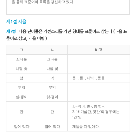
을 통해 표준어의 목록을 갱신하고 있다.
제1절 자음
제3항
다음 단어들은 거센소리를 가진 형태를 표준어로 삼는다.(ㄱ을 표
준어로 삼고, ㄴ을 버림.)
ㄱ
ㄴ
비고
끄나풀
끄나불
나팔-꽃
나발-꽃
녘
녁
동~, 들~, 새벽~, 동틀 ~.
부엌
부억
살-쾡이
삵-괭이
1. ~막이, 빈~, 방 한 ~.
칸
간
2. ‘초가삼간, 윗간’의 경우에는
‘간’임.
털어-먹다
떨어-먹다
재물을 다 없애다.