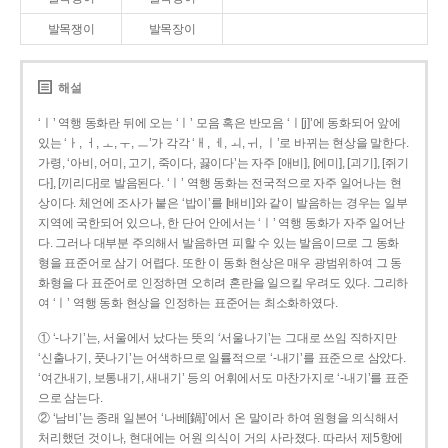
발목쟁이
발목장이
해설
‘ㅣ’ 역행 동화란 뒤에 오는 ‘ㅣ’ 모음 혹은 반모음 ‘ㅣ[j]’에 동화되어 앞에
있는 ‘ㅏ, ㅓ, ㅗ, ㅜ, ㅡ’가 각각 ‘ㅐ, ㅔ, ㅚ, ㅟ, ㅣ’로 바뀌는 현상을 말한다.
가령, ‘아비, 어미, 고기, 죽이다, 끓이다’는 자주 [애비], [에미], [괴기], [쥐기
다], [끼리다]로 발음된다. ‘ㅣ’ 역행 동화는 전국적으로 자주 일어나는 현
상이다. 체언에 조사가 붙은 ‘밥이’를 [배비]와 같이 발음하는 경우는 일부
지역에 국한되어 있으나, 한 단어 안에서는 ‘ㅣ’ 역행 동화가 자주 일어난
다. 그러나 대부분 주의해서 발음하면 피할 수 있는 발음이므로 그 동화
형을 표준어로 삼기 어렵다. 또한 이 동화 현상은 매우 광범위하여 그 동
화형을 다 표준어로 인정하면 오히려 혼란을 일으킬 우려도 있다. 그리하
여 ‘ㅣ’ 역행 동화 현상을 인정하는 표준어는 최소화하였다.
① ‘-나기’는, 서울에서 났다는 뜻의 ‘서울나기’는 그대로 쓰임 직하지만
‘신출나기, 풋나기’는 어색하므로 일률적으로 ‘-내기’를 표준으로 삼았다.
‘여간내기, 보통내기, 새내기’ 등의 어휘에서도 마찬가지로 ‘-내기’를 표준
으로 삼는다.
② ‘남비’는 종래 일본어 ‘나베[鍋]’에서 온 말이라 하여 원형을 의식해서
처리했던 것이나, 현대에는 어원 의식이 거의 사라졌다. 따라서 제5항에