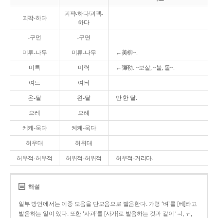
괴퍅-하다/괴팩-
괴팍-하다
하다
-구먼
-구면
미루-나무
미류-나무
←美柳~.
미륵
미력
←彌勒. ~보살, ~불, 돌~.
여느
여늬
온-달
왼-달
만 한 달.
으레
으례
케케-묵다
켸켸-묵다
허우대
허위대
허우적-허우적
허위적-허위적
허우적-거리다.
해설
일부 방언에서는 이중 모음을 단모음으로 발음한다. 가령 ‘벼’를 [베]라고
발음하는 일이 있다. 또한 ‘사과’를 [사가]로 발음하는 것과 같이 ‘ㅚ, ㅟ,