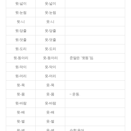
윗-넓이
웃-넓이
윗-눈썹
웃-눈썹
윗-니
웃-니
윗-당줄
웃-당줄
윗-덧줄
웃-덧줄
윗-도리
웃-도리
윗-동아리
웃-동아리
준말은 ‘윗동’임.
윗-막이
웃-막이
윗-머리
웃-머리
윗-목
웃-목
윗-몸
웃-몸
~ 운동.
윗-바람
웃-바람
윗-배
웃-배
윗-벌
웃-벌
윗-변
웃-변
수학 용어.