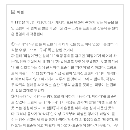
해설
제11항은 제8항~제10항에서 제시한 모음 변화에 속하지 않는 예들을 보
인 조항이다. 변화된 발음이 굳어진 경우 그것을 표준으로 삼는다는 원칙
은 동일하게 적용된다.
① ‘-구려’와 ‘-구료’는 미묘한 의미 차가 있는 듯도 하나 언중이 분명히 의
식할 수 없으므로 ‘-구려’ 쪽만 살린 것이다.
② 원래 ‘깍정이’였던 말이 ‘ㅣ’ 역행 동화를 겪으면 ‘깍젱이’가 되어야 하
는데, 언어 현실에서 ‘ㅐ’와 ‘ㅔ’가 발음으로 뚜렷이 구별되지 않고 표기상
‘ㅐ’를 선호한다는 점에 근거하여 표준어를 ‘깍쟁이’로 정하였다. 그럼으
로써 이는 ‘ㅣ’ 역행 동화와는 직접 관련이 없어진 표준어가 되어 제9항의
예외로 다루지 않고 여기에서 다루게 된 것이다. 그러나 밤나무, 떡갈나
무 따위의 열매를 싸고 있는 술잔 모양의 받침을 뜻하는 ‘깍정이’는 원래
의 말을 그대로 두었다.
③ ‘나무래다, 바래다’는 방언으로 해석하여 ‘나무라다, 바라다’를 표준어
로 삼았다. 그런데 근래 ‘바라다’에서 파생된 명사 ‘바람’을 ‘바램’으로 잘
못 쓰는 경향이 있다. ‘바람[風]’과의 혼동을 피하려는 심리 때문인 듯하
다. 그러나 동사가 ‘바라다’인 이상 그로부터 파생된 명사가 ‘바램’이 될
수는 없어 비고에서 이를 명기하였다. ‘바라다’의 활용형으로, ‘바랬다, 바
래요’는 비표준형이고 ‘바랐다, 바라요’가 표준형이 된다. ‘나무랐다, 나무