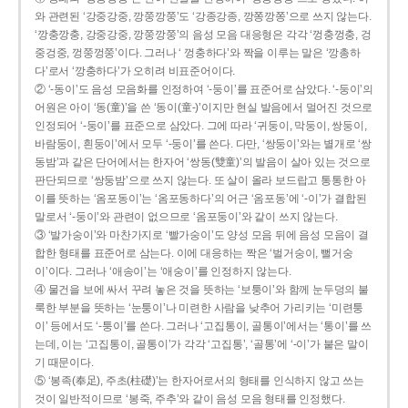
와 관련된 ‘강중강중, 깡쭝깡쭝’도 ‘강종강종, 깡쫑깡쫑’으로 쓰지 않는다.
‘깡충깡충, 강중강중, 깡쭝깡쭝’의 음성 모음 대응형은 각각 ‘껑충껑충, 겅
중겅중, 껑쭝껑쭝’이다. 그러나 ‘ 껑충하다’와 짝을 이루는 말은 ‘깡총하
다’로서 ‘깡충하다’가 오히려 비표준어이다.
② ‘-동이’도 음성 모음화를 인정하여 ‘-둥이’를 표준어로 삼았다. ‘-둥이’의
어원은 아이 ‘동(童)’을 쓴 ‘동이(童-)’이지만 현실 발음에서 멀어진 것으로
인정되어 ‘-둥이’를 표준으로 삼았다. 그에 따라 ‘귀둥이, 막둥이, 쌍둥이,
바람둥이, 흰둥이’에서 모두 ‘-둥이’를 쓴다. 다만, ‘쌍둥이’와는 별개로 ‘쌍
동밤’과 같은 단어에서는 한자어 ‘쌍동(雙童)’의 발음이 살아 있는 것으로
판단되므로 ‘쌍둥밤’으로 쓰지 않는다. 또 살이 올라 보드랍고 통통한 아
이를 뜻하는 ‘옴포동이’는 ‘옴포동하다’의 어근 ‘옴포동’에 ‘-이’가 결합된
말로서 ‘-둥이’와 관련이 없으므로 ‘옴포둥이’와 같이 쓰지 않는다.
③ ‘발가숭이’와 마찬가지로 ‘빨가숭이’도 양성 모음 뒤에 음성 모음이 결
합한 형태를 표준어로 삼는다. 이에 대응하는 짝은 ‘벌거숭이, 뻘거숭
이’이다. 그러나 ‘애송이’는 ‘애숭이’를 인정하지 않는다.
④ 물건을 보에 싸서 꾸려 놓은 것을 뜻하는 ‘보퉁이’와 함께 눈두덩의 불
룩한 부분을 뜻하는 ‘눈퉁이’나 미련한 사람을 낮추어 가리키는 ‘미련퉁
이’ 등에서도 ‘-퉁이’를 쓴다. 그러나 ‘고집통이, 골통이’에서는 ‘통이’를 쓰
는데, 이는 ‘고집통이, 골통이’가 각각 ‘고집통’, ‘골통’에 ‘-이’가 붙은 말이
기 때문이다.
⑤ ‘봉족(奉足), 주초(柱礎)’는 한자어로서의 형태를 인식하지 않고 쓰는
것이 일반적이므로 ‘봉죽, 주추’와 같이 음성 모음 형태를 인정했다.