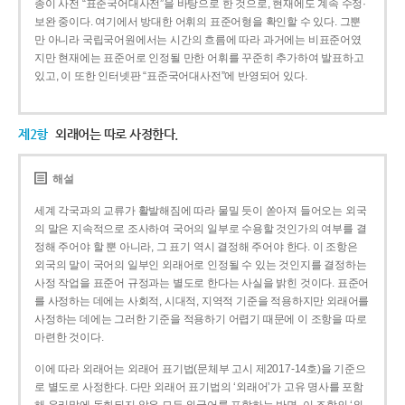
종이 사전 “표준국어대사전”을 바탕으로 한 것으로, 현재에도 계속 수정·
보완 중이다. 여기에서 방대한 어휘의 표준어형을 확인할 수 있다. 그뿐
만 아니라 국립국어원에서는 시간의 흐름에 따라 과거에는 비표준어였
지만 현재에는 표준어로 인정될 만한 어휘를 꾸준히 추가하여 발표하고
있고, 이 또한 인터넷판 “표준국어대사전”에 반영되어 있다.
제2항
외래어는 따로 사정한다.
해설
세계 각국과의 교류가 활발해짐에 따라 물밀 듯이 쏟아져 들어오는 외국
의 말은 지속적으로 조사하여 국어의 일부로 수용할 것인가의 여부를 결
정해 주어야 할 뿐 아니라, 그 표기 역시 결정해 주어야 한다. 이 조항은
외국의 말이 국어의 일부인 외래어로 인정될 수 있는 것인지를 결정하는
사정 작업을 표준어 규정과는 별도로 한다는 사실을 밝힌 것이다. 표준어
를 사정하는 데에는 사회적, 시대적, 지역적 기준을 적용하지만 외래어를
사정하는 데에는 그러한 기준을 적용하기 어렵기 때문에 이 조항을 따로
마련한 것이다.
이에 따라 외래어는 외래어 표기법(문체부 고시 제2017-14호)을 기준으
로 별도로 사정한다. 다만 외래어 표기법의 ‘외래어’가 고유 명사를 포함