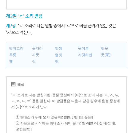
제3절 'ㄷ' 소리 받침
제7항
‘ㄷ’ 소리로 나는 받침 중에서 ‘ㄷ’으로 적을 근거가 없는 것은
‘ㅅ’으로 적는다.
덧저고리
돗자리
엇셈
웃어른
핫옷
무릇
사뭇
얼핏
자칫하면
뭇[衆]
옛
첫
헛
해설
‘ㄷ’ 소리로 나는 받침이란, 음절 종성에서 [ㄷ]으로 소리 나는 ‘ㄷ, ㅅ, ㅆ,
ㅈ, ㅊ, ㅌ, ㅎ’ 등을 말한다. 이 받침들은 다음과 같은 경우에 음절 종성에
서 [ㄷ]으로 소리가 난다.
① 형태소가 뒤에 오지 않을 때: 밭[받], 빚[빋], 꽃[꼳]
② 자음으로 시작하는 형태소가 뒤에 올 때: 밭과[받꽈], 젖다[젇따],
꽃병[꼳뼝]