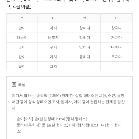
고, ㄴ을 버림.)
ㄱ
ㄴ
ㄱ
ㄴ
맏이
마지
핥이다
할치다
해돋이
해도지
걷히다
거치다
굳이
구지
닫히다
다치다
같이
가치
묻히다
무치다
끝이
끄치
해설
여기서 말하는 ‘종속적(從屬的) 관계’란, 실질 형태소인 체언, 어근, 용언
어간 등에 형식 형태소인 조사, 접미사, 어미 등이 결합하는 관계를 말한
다.
솥이[소치]: 솥(실질 형태소)+이(형식 형태소)
묻히다[무치다]: 묻­-(실질 형태소)+­-히­-(형식 형태소)+-다(형식 형태
소)