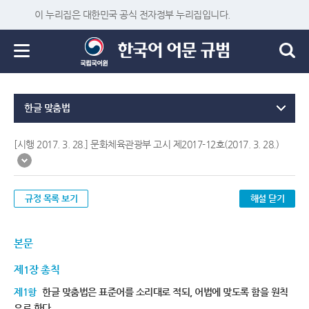
이 누리집은 대한민국 공식 전자정부 누리집입니다.
한글 맞춤법
[시행 2017. 3. 28.] 문화체육관광부 고시 제2017-12호(2017. 3. 28.)
규정 목록 보기
해설 닫기
본문
제1장 총칙
제1항
한글 맞춤법은 표준어를 소리대로 적되, 어법에 맞도록 함을 원칙
으로 한다.