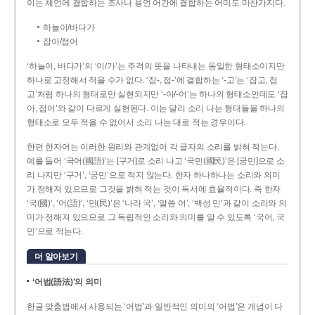
이는 체언에 결합하는 조사나 용언 어간에 결합하는 어미도 마찬가지다.
하늘이/바다가
잡아/접어
‘하늘이, 바다가’의 ‘이/가’는 주격의 뜻을 나타내는 동일한 형태소이지만
하나로 고정해서 적을 수가 없다. ‘잡-, 접-’에 결합하는 ‘-고’는 ‘잡고, 접
고’처럼 하나의 형태로만 실현되지만 ‘-아/-어’는 하나의 형태소인데도 ‘잡
아, 접어’와 같이 다르게 실현된다. 이는 달리 소리 나는 형태들을 하나의
형태소로 모두 적을 수 없어서 소리 나는 대로 적는 경우이다.
한편 한자어는 이러한 원리와 관계없이 각 글자의 소리를 밝혀 적는다.
예를 들어 ‘국어(國語)’는 [구거]로 소리 나고 ‘국민(國民)’은 [궁민]으로 소
리 나지만 ‘구거’, ‘궁민’으로 적지 않는다. 한자 하나하나는 소리와 의미
가 정해져 있으므로 그것을 밝혀 적는 것이 독서에 효율적이다. 즉 한자
‘국(國)’, ‘어(語)’, ‘민(民)’은 ‘나라 국’, ‘말씀 어’, ‘백성 민’과 같이 소리와 의
미가 정해져 있으므로 그 독립적인 소리와 의미를 알 수 있도록 ‘국어, 국
민’으로 적는다.
더 알아보기
‘어법(語法)’의 의미
한글 맞춤법에서 사용되는 ‘어법’과 일반적인 의미의 ‘어법’은 개념이 다