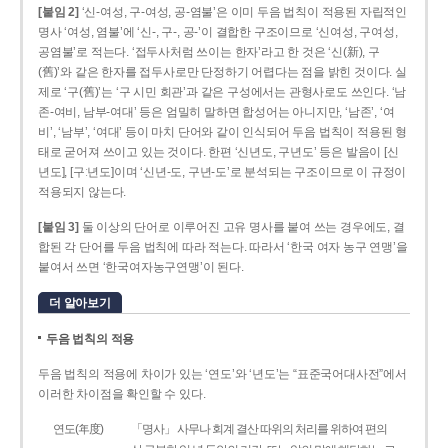
[붙임 2]
‘신-여성, 구-여성, 공-염불’은 이미 두음 법칙이 적용된 자립적인
명사 ‘여성, 염불’에 ‘신-, 구-, 공-’이 결합한 구조이므로 ‘신여성, 구여성,
공염불’로 적는다. ‘접두사처럼 쓰이는 한자’라고 한 것은 ‘신(新), 구
(舊)’와 같은 한자를 접두사로만 단정하기 어렵다는 점을 밝힌 것이다. 실
제로 ‘구(舊)’는 ‘구 시민 회관’과 같은 구성에서는 관형사로도 쓰인다. ‘남
존­-여비, 남부-­여대’ 등은 엄밀히 말하면 합성어는 아니지만, ‘남존’, ‘여
비’, ‘남부’, ‘여대’ 등이 마치 단어와 같이 인식되어 두음 법칙이 적용된 형
태로 굳어져 쓰이고 있는 것이다. 한편 ‘신년도, 구년도’ 등은 발음이 [신
년도], [구ː년도]이며 ‘신년­-도, 구년-­도’로 분석되는 구조이므로 이 규정이
적용되지 않는다.
[붙임 3]
둘 이상의 단어로 이루어진 고유 명사를 붙여 쓰는 경우에도, 결
합된 각 단어를 두음 법칙에 따라 적는다. 따라서 ‘한국 여자 농구 연맹’을
붙여서 쓰면 ‘한국여자농구연맹’이 된다.
더 알아보기
두음 법칙의 적용
두음 법칙의 적용에 차이가 있는 ‘연도’와 ‘년도’는 “표준국어대사전”에서
이러한 차이점을 확인할 수 있다.
연도(年度)
「명사」 사무나 회계 결산 따위의 처리를 위하여 편의