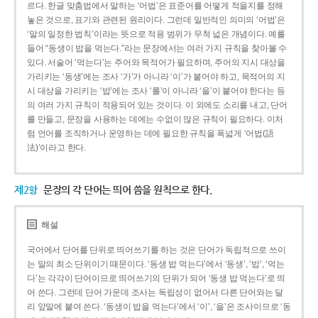
르다. 한글 맞춤법에서 말하는 ‘어법’은 표준어를 어떻게 적을지를 정해
놓은 것으로, 표기와 관련된 원리이다. 그런데 일반적인 의미의 ‘어법’은
‘말의 일정한 법칙’이라는 뜻으로 적용 범위가 무척 넓은 개념이다. 예를
들어 “동생이 밥을 먹는다.”라는 문장에서는 여러 가지 규칙을 찾아볼 수
있다. 서술어 ‘먹는다’는 주어와 목적어가 필요하며, 주어의 지시 대상을
가리키는 ‘동생’에는 조사 ‘가’가 아니라 ‘이’가 붙어야 하고, 목적어의 지
시 대상을 가리키는 ‘밥’에는 조사 ‘를’이 아니라 ‘을’이 붙어야 한다는 등
의 여러 가지 규칙이 적용되어 있는 것이다. 이 외에도 소리를 내고, 단어
를 만들고, 문장을 사용하는 데에는 수없이 많은 규칙이 필요하다. 이처
럼 언어를 조직하거나 운영하는 데에 필요한 규칙을 폭넓게 ‘어법(語
法)’이라고 한다.
제2항
문장의 각 단어는 띄어 씀을 원칙으로 한다.
해설
국어에서 단어를 단위로 띄어쓰기를 하는 것은 단어가 독립적으로 쓰이
는 말의 최소 단위이기 때문이다. ‘동생 밥 먹는다’에서 ‘동생’, ‘밥’, ‘먹는
다’는 각각이 단어이므로 띄어쓰기의 단위가 되어 ‘동생 밥 먹는다’로 띄
어 쓴다. 그런데 단어 가운데 조사는 독립성이 없어서 다른 단어와는 달
리 앞말에 붙여 쓴다. ‘동생이 밥을 먹는다’에서 ‘이’, ‘을’은 조사이므로 ‘동