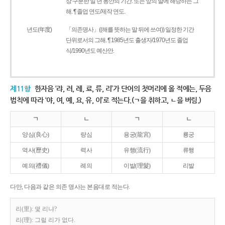
상 구분한 일 년 동안의 기간. 또는 앞의 말에 해당하는 그
해. ¶ 졸업 연도/제작 연도.
년도(年度)
「의존명사」((해를 뜻하는 말 뒤에 쓰여)) 일정한 기간
단위로서의 그해. ¶ 1985년도 출생자/1970년도 졸업
식/1990년도 예산안.
제11항
한자음 ‘랴, 려, 례, 료, 류, 리’가 단어의 첫머리에 올 적에는, 두음
법칙에 따라 ‘야, 여, 예, 요, 유, 이’로 적는다.(ㄱ을 취하고, ㄴ을 버림.)
ㄱ
ㄴ
ㄱ
ㄴ
양심(良心)
량심
용궁(龍宮)
룡궁
역사(歷史)
력사
유행(流行)
류행
예의(禮儀)
례의
이발(理髮)
리발
다만, 다음과 같은 의존 명사는 본음대로 적는다.
리(里): 몇 리냐?
리(理): 그럴 리가 없다.