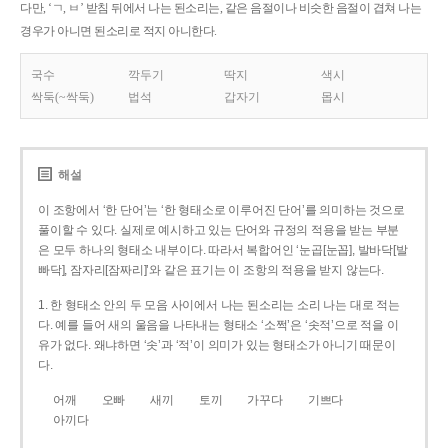
다만, ‘ㄱ, ㅂ’ 받침 뒤에서 나는 된소리는, 같은 음절이나 비슷한 음절이 겹쳐 나는
경우가 아니면 된소리로 적지 아니한다.
국수
깍두기
딱지
색시
싹둑(~싹둑)
법석
갑자기
몹시
해설
이 조항에서 ‘한 단어’는 ‘한 형태소로 이루어진 단어’를 의미하는 것으로
풀이할 수 있다. 실제로 예시하고 있는 단어와 규정의 적용을 받는 부분
은 모두 하나의 형태소 내부이다. 따라서 복합어인 ‘눈곱[눈꼽], 발바닥[발
빠닥], 잠자리[잠짜리]’와 같은 표기는 이 조항의 적용을 받지 않는다.
1. 한 형태소 안의 두 모음 사이에서 나는 된소리는 소리 나는 대로 적는
다. 예를 들어 새의 울음을 나타내는 형태소 ‘소쩍’은 ‘솟적’으로 적을 이
유가 없다. 왜냐하면 ‘솟’과 ‘적’이 의미가 있는 형태소가 아니기 때문이
다.
어깨
오빠
새끼
토끼
가꾸다
기쁘다
아끼다