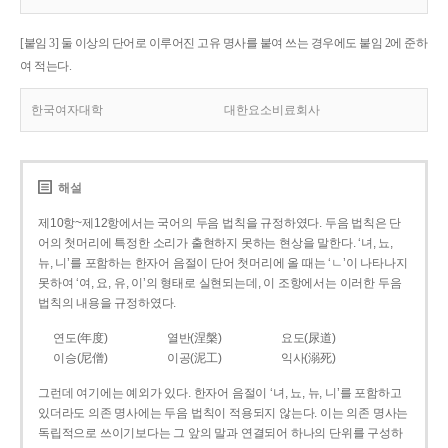
[붙임 3] 둘 이상의 단어로 이루어진 고유 명사를 붙여 쓰는 경우에도 붙임 2에 준하
여 적는다.
한국여자대학
대한요소비료회사
해설
제10항~제12항에서는 국어의 두음 법칙을 규정하였다. 두음 법칙은 단
어의 첫머리에 특정한 소리가 출현하지 못하는 현상을 말한다. ‘녀, 뇨,
뉴, 니’를 포함하는 한자어 음절이 단어 첫머리에 올 때는 ‘ㄴ’이 나타나지
못하여 ‘여, 요, 유, 이’의 형태로 실현되는데, 이 조항에서는 이러한 두음
법칙의 내용을 규정하였다.
연도(年度)
열반(涅槃)
요도(尿道)
이승(尼僧)
이공(泥工)
익사(溺死)
그런데 여기에는 예외가 있다. 한자어 음절이 ‘녀, 뇨, 뉴, 니’를 포함하고
있더라도 의존 명사에는 두음 법칙이 적용되지 않는다. 이는 의존 명사는
독립적으로 쓰이기보다는 그 앞의 말과 연결되어 하나의 단위를 구성하