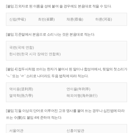
[붙임 2] 외자로 된 이름을 성에 붙여 쓸 경우에도 본음대로 적을 수 있다.
신립(申砬)
최린(崔麟)
채륜(蔡倫)
하륜(河崙)
[붙임 3] 준말에서 본음으로 소리 나는 것은 본음대로 적는다.
국련(국제 연합)
한시련(한국 시각 장애인 연합회)
[붙임 4] 접두사처럼 쓰이는 한자가 붙어서 된 말이나 합성어에서, 뒷말의 첫소리가
‘ㄴ’ 또는 ‘ㄹ’ 소리로 나더라도 두음 법칙에 따라 적는다.
역이용(逆利用)
연이율(年利率)
열역학(熱力學)
해외여행(海外旅行)
[붙임 5] 둘 이상의 단어로 이루어진 고유 명사를 붙여 쓰는 경우나 십진법에 따라
쓰는 수(數)도 붙임 4에 준하여 적는다.
서울여관
신흥이발관