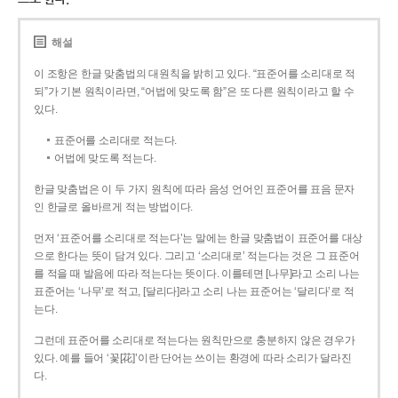
해설
이 조항은 한글 맞춤법의 대원칙을 밝히고 있다. “표준어를 소리대로 적
되”가 기본 원칙이라면, “어법에 맞도록 함”은 또 다른 원칙이라고 할 수
있다.
표준어를 소리대로 적는다.
어법에 맞도록 적는다.
한글 맞춤법은 이 두 가지 원칙에 따라 음성 언어인 표준어를 표음 문자
인 한글로 올바르게 적는 방법이다.
먼저 ‘표준어를 소리대로 적는다’는 말에는 한글 맞춤법이 표준어를 대상
으로 한다는 뜻이 담겨 있다. 그리고 ‘소리대로’ 적는다는 것은 그 표준어
를 적을 때 발음에 따라 적는다는 뜻이다. 이를테면 [나무]라고 소리 나는
표준어는 ‘나무’로 적고, [달리다]라고 소리 나는 표준어는 ‘달리다’로 적
는다.
그런데 표준어를 소리대로 적는다는 원칙만으로 충분하지 않은 경우가
있다. 예를 들어 ‘꽃[花]’이란 단어는 쓰이는 환경에 따라 소리가 달라진
다.