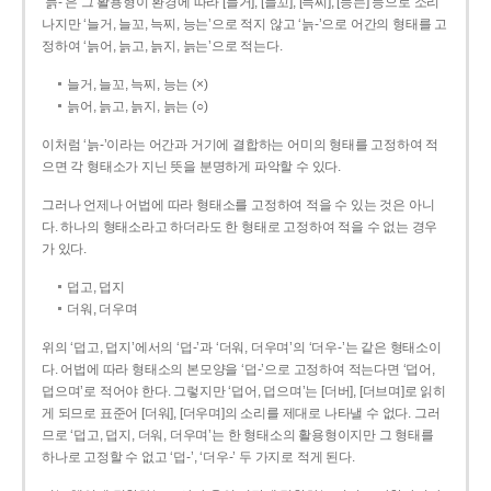
‘늙-’은 그 활용형이 환경에 따라 [늘거], [늘꼬], [늑찌], [능는] 등으로 소리
나지만 ‘늘거, 늘꼬, 늑찌, 능는’으로 적지 않고 ‘늙-’으로 어간의 형태를 고
정하여 ‘늙어, 늙고, 늙지, 늙는’으로 적는다.
늘거, 늘꼬, 늑찌, 능는 (×)
늙어, 늙고, 늙지, 늙는 (○)
이처럼 ‘늙-­’이라는 어간과 거기에 결합하는 어미의 형태를 고정하여 적
으면 각 형태소가 지닌 뜻을 분명하게 파악할 수 있다.
그러나 언제나 어법에 따라 형태소를 고정하여 적을 수 있는 것은 아니
다. 하나의 형태소라고 하더라도 한 형태로 고정하여 적을 수 없는 경우
가 있다.
덥고, 덥지
더워, 더우며
위의 ‘덥고, 덥지’에서의 ‘덥-­’과 ‘더워, 더우며’의 ‘더우-­’는 같은 형태소이
다. 어법에 따라 형태소의 본모양을 ‘덥-­’으로 고정하여 적는다면 ‘덥어,
덥으며’로 적어야 한다. 그렇지만 ‘덥어, 덥으며’는 [더버], [더브며]로 읽히
게 되므로 표준어 [더워], [더우며]의 소리를 제대로 나타낼 수 없다. 그러
므로 ‘덥고, 덥지, 더워, 더우며’는 한 형태소의 활용형이지만 그 형태를
하나로 고정할 수 없고 ‘덥-’, ‘더우-’ 두 가지로 적게 된다.