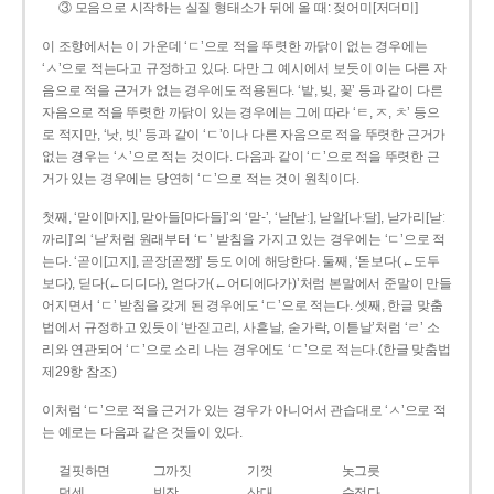
③ 모음으로 시작하는 실질 형태소가 뒤에 올 때: 젖어미[저더미]
이 조항에서는 이 가운데 ‘ㄷ’으로 적을 뚜렷한 까닭이 없는 경우에는
‘ㅅ’으로 적는다고 규정하고 있다. 다만 그 예시에서 보듯이 이는 다른 자
음으로 적을 근거가 없는 경우에도 적용된다. ‘밭, 빚, 꽃’ 등과 같이 다른
자음으로 적을 뚜렷한 까닭이 있는 경우에는 그에 따라 ‘ㅌ, ㅈ, ㅊ’ 등으
로 적지만, ‘낫, 빗’ 등과 같이 ‘ㄷ’이나 다른 자음으로 적을 뚜렷한 근거가
없는 경우는 ‘ㅅ’으로 적는 것이다. 다음과 같이 ‘ㄷ’으로 적을 뚜렷한 근
거가 있는 경우에는 당연히 ‘ㄷ’으로 적는 것이 원칙이다.
첫째, ‘맏이[마지], 맏아들[마다들]’의 ‘맏-’, ‘낟[낟ː], 낟알[나ː달], 낟가리[낟ː
까리]’의 ‘낟’처럼 원래부터 ‘ㄷ’ 받침을 가지고 있는 경우에는 ‘ㄷ’으로 적
는다. ‘곧이[고지], 곧장[곧짱]’ 등도 이에 해당한다. 둘째, ‘돋보다(←도두
보다), 딛다(←디디다), 얻다가(←어디에다가)’처럼 본말에서 준말이 만들
어지면서 ‘ㄷ’ 받침을 갖게 된 경우에도 ‘ㄷ’으로 적는다. 셋째, 한글 맞춤
법에서 규정하고 있듯이 ‘반짇고리, 사흗날, 숟가락, 이튿날’처럼 ‘ㄹ’ 소
리와 연관되어 ‘ㄷ’으로 소리 나는 경우에도 ‘ㄷ’으로 적는다.(한글 맞춤법
제29항 참조)
이처럼 ‘ㄷ’으로 적을 근거가 있는 경우가 아니어서 관습대로 ‘ㅅ’으로 적
는 예로는 다음과 같은 것들이 있다.
걸핏하면
그까짓
기껏
놋그릇
덧셈
빗장
삿대
숫접다