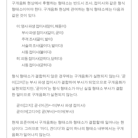
구개음화 현상에서 후행하는 형태소는 반드시 조사, 접미사와 같은 형식
형태소이어야 한다. 구개음화 현상에 관여하는 형식 형태소에는 다음과
같은 것이 있다.
이: 명사 파생 접미사(맏이, 해돋이)
부사 파생 접미사(같이, 굳이)
주격 조사(끝이, 밭이)
서술격 조사(끝이다, 밭이다)
사동 접미사(붙이다)
히: 피동 접미사(걷히다, 닫히다)
사동 접미사(굳히다)
형식 형태소가 결합하지 않은 경우에는 구개음화가 실현되지 않는다. ‘곧
이[고지]’는 부사 파생 접미사가 결합하여 부사가 되었으므로 구개음화가
실현되었지만, ‘곧이어’는 형식 형태소가 아닌 실질 형태소 부사가 결합
한 말이므로 구개음화가 실현되지 않는다.
곧이[고지]: 곧-­(어근)+­-이(부사 파생 접미사)
곧이어[고디어]: 곧(부사)+이어(부사)
현재 표준어에서 구개음화는 형태소와 형태소가 결합할 때 일어나는 현
상이다. 그러므로 ‘마디, 견디다’와 같이 하나의 형태소 내부에서는 구개
음화가 일어나지 않는다.