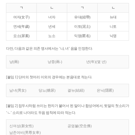
ㄱ
ㄴ
ㄱ
ㄴ
여자(女子)
녀자
유대(紐帶)
뉴대
연세(年歲)
년세
이토(泥土)
니토
요소(尿素)
뇨소
익명(匿名)
닉명
다만, 다음과 같은 의존 명사에서는 ‘냐, 녀’ 음을 인정한다.
냥(兩)
냥쭝(兩-)
년(年)(몇 년)
[붙임 1] 단어의 첫머리 이외의 경우에는 본음대로 적는다.
남녀(男女)
당뇨(糖尿)
결뉴(結紐)
은닉(隱匿)
[붙임 2] 접두사처럼 쓰이는 한자가 붙어서 된 말이나 합성어에서, 뒷말의 첫소리가
‘ㄴ’ 소리로 나더라도 두음 법칙에 따라 적는다.
신여성(新女性)
공염불(空念佛)
남존여비(男尊女卑)