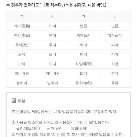
는 경우가 있더라도 ‘ㅢ’로 적는다. (ㄱ을 취하고, ㄴ을 버림.)
ㄱ
ㄴ
ㄱ
ㄴ
의의(意義)
의이
닁큼
닝큼
본의(本義)
본이
띄어쓰기
띠어쓰기
무늬[紋]
무니
씌어
씨어
보늬
보니
틔어
티어
오늬
오니
희망(希望)
히망
하늬바람
하니바람
희다
히다
늴리리
닐리리
유희(遊戱)
유히
해설
표준 발음법 제5항에서는 ‘ㅢ’의 발음을 다음과 같이 규정하고 있다.
① 자음을 첫소리로 가지고 있는 음절의 ‘ㅢ’는 [ㅣ]로 발음한다.
늴리리[닐리리]
씌어[씨어]
유희[유히]
② 단어의 첫음절 이외의 ‘의’는 [이]로, 조사 ‘의’는 [에]로 발음할 수 있다.