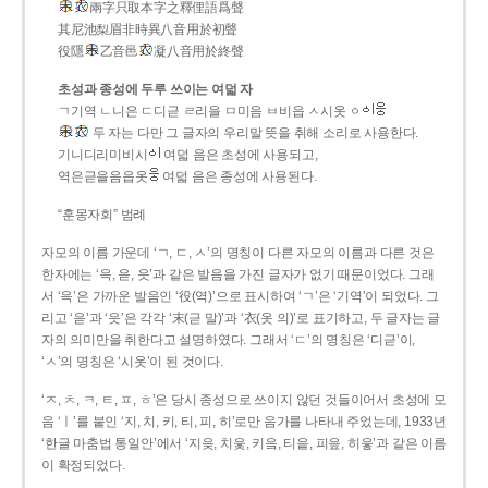
兩字只取本字之釋俚語爲聲
其尼池梨眉非時異八音用於初聲
役隱
乙音邑
凝八音用於終聲
초성과 종성에 두루 쓰이는 여덟 자
ㄱ기역 ㄴ니은 ㄷ디귿 ㄹ리을 ㅁ미음 ㅂ비읍 ㅅ시옷 ㆁ
두 자는 다만 그 글자의 우리말 뜻을 취해 소리로 사용한다.
기니디리미비시
여덟 음은 초성에 사용되고,
역은귿을음읍옷
여덟 음은 종성에 사용된다.
“훈몽자회” 범례
자모의 이름 가운데 ‘ㄱ, ㄷ, ㅅ’의 명칭이 다른 자모의 이름과 다른 것은
한자에는 ‘윽, 읃, 읏’과 같은 발음을 가진 글자가 없기 때문이었다. 그래
서 ‘윽’은 가까운 발음인 ‘役(역)’으로 표시하여 ‘ㄱ’은 ‘기역’이 되었다. 그
리고 ‘읃’과 ‘읏’은 각각 ‘末(귿 말)’과 ‘衣(옷 의)’로 표기하고, 두 글자는 글
자의 의미만을 취한다고 설명하였다. 그래서 ‘ㄷ’의 명칭은 ‘디귿’이,
‘ㅅ’의 명칭은 ‘시옷’이 된 것이다.
‘ㅈ, ㅊ, ㅋ, ㅌ, ㅍ, ㅎ’은 당시 종성으로 쓰이지 않던 것들이어서 초성에 모
음 ‘ㅣ’를 붙인 ‘지, 치, 키, 티, 피, 히’로만 음가를 나타내 주었는데, 1933년
‘한글 마춤법 통일안’에서 ‘지읒, 치읓, 키읔, 티읕, 피읖, 히읗’과 같은 이름
이 확정되었다.