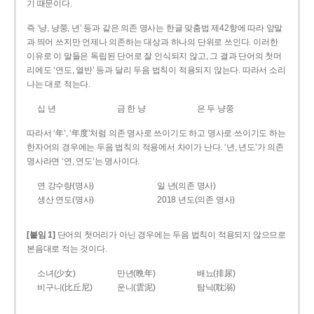
기 때문이다.
즉 ‘냥, 냥쭝, 년’ 등과 같은 의존 명사는 한글 맞춤법 제42항에 따라 앞말
과 띄어 쓰지만 언제나 의존하는 대상과 하나의 단위로 쓰인다. 이러한
이유로 이 말들은 독립된 단어로 잘 인식되지 않고, 그 결과 단어의 첫머
리에도 ‘연도, 열반’ 등과 달리 두음 법칙이 적용되지 않는다. 따라서 소리
나는 대로 적는다.
십 년
금 한 냥
은 두 냥쭝
따라서 ‘年’, ‘年度’처럼 의존 명사로 쓰이기도 하고 명사로 쓰이기도 하는
한자어의 경우에는 두음 법칙의 적용에서 차이가 난다. ‘년, 년도’가 의존
명사라면 ‘연, 연도’는 명사이다.
연 강수량(명사)
일 년(의존 명사)
생산 연도(명사)
2018 년도(의존 명사)
[붙임 1]
단어의 첫머리가 아닌 경우에는 두음 법칙이 적용되지 않으므로
본음대로 적는 것이다.
소녀(少女)
만년(晩年)
배뇨(排尿)
비구니(比丘尼)
운니(雲泥)
탐닉(耽溺)