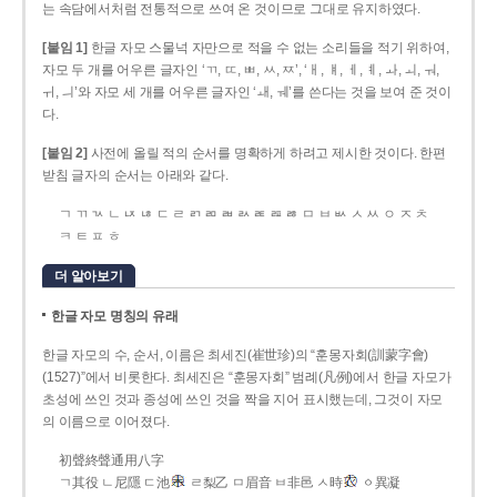
는 속담에서처럼 전통적으로 쓰여 온 것이므로 그대로 유지하였다.
[붙임 1]
한글 자모 스물넉 자만으로 적을 수 없는 소리들을 적기 위하여,
자모 두 개를 어우른 글자인 ‘ㄲ, ㄸ, ㅃ, ㅆ, ㅉ’, ‘ㅐ, ㅒ, ㅔ, ㅖ, ㅘ, ㅚ, ㅝ,
ㅟ, ㅢ’와 자모 세 개를 어우른 글자인 ‘ㅙ, ㅞ’를 쓴다는 것을 보여 준 것이
다.
[붙임 2]
사전에 올릴 적의 순서를 명확하게 하려고 제시한 것이다. 한편
받침 글자의 순서는 아래와 같다.
ㄱ ㄲ ㄳ ㄴ ㄵ ㄶ ㄷ ㄹ ㄺ ㄻ ㄼ ㄽ ㄾ ㄿ ㅀ ㅁ ㅂ ㅄ ㅅ ㅆ ㅇ ㅈ ㅊ
ㅋ ㅌ ㅍ ㅎ
더 알아보기
한글 자모 명칭의 유래
한글 자모의 수, 순서, 이름은 최세진(崔世珍)의 “훈몽자회(訓蒙字會)
(1527)”에서 비롯한다. 최세진은 “훈몽자회” 범례(凡例)에서 한글 자모가
초성에 쓰인 것과 종성에 쓰인 것을 짝을 지어 표시했는데, 그것이 자모
의 이름으로 이어졌다.
初聲終聲通用八字
ㄱ其役 ㄴ尼隱 ㄷ池
ㄹ梨乙 ㅁ眉音 ㅂ非邑 ㅅ時
ㆁ異凝