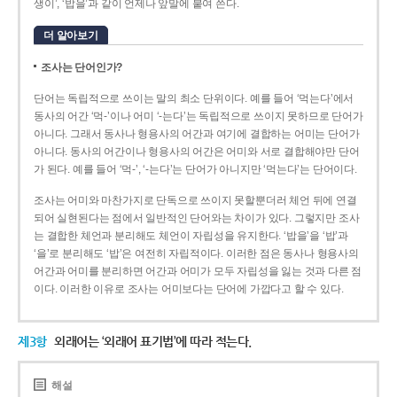
생이’, ‘밥을’과 같이 언제나 앞말에 붙여 쓴다.
더 알아보기
조사는 단어인가?
단어는 독립적으로 쓰이는 말의 최소 단위이다. 예를 들어 ‘먹는다’에서
동사의 어간 ‘먹-­’이나 어미 ‘­-는다’는 독립적으로 쓰이지 못하므로 단어가
아니다. 그래서 동사나 형용사의 어간과 여기에 결합하는 어미는 단어가
아니다. 동사의 어간이나 형용사의 어간은 어미와 서로 결합해야만 단어
가 된다. 예를 들어 ‘먹-’, ‘-는다’는 단어가 아니지만 ‘먹는다’는 단어이다.
조사는 어미와 마찬가지로 단독으로 쓰이지 못할뿐더러 체언 뒤에 연결
되어 실현된다는 점에서 일반적인 단어와는 차이가 있다. 그렇지만 조사
는 결합한 체언과 분리해도 체언이 자립성을 유지한다. ‘밥을’을 ‘밥’과
‘을’로 분리해도 ‘밥’은 여전히 자립적이다. 이러한 점은 동사나 형용사의
어간과 어미를 분리하면 어간과 어미가 모두 자립성을 잃는 것과 다른 점
이다. 이러한 이유로 조사는 어미보다는 단어에 가깝다고 할 수 있다.
제3항
외래어는 ‘외래어 표기법’에 따라 적는다.
해설