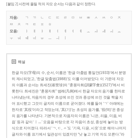
[붙임 2] 사전에 올릴 적의 자모 순서는 다음과 같이 정한다.
자음:
ㄱ
ㄲ
ㄴ
ㄷ
ㄸ
ㄹ
ㅁ
ㅂ
ㅃ
ㅅ
ㅆ
ㅇ
ㅈ
ㅉ
ㅊ
ㅋ
ㅌ
ㅍ
ㅎ
모음:
ㅏ
ㅐ
ㅑ
ㅒ
ㅓ
ㅔ
ㅕ
ㅖ
ㅗ
ㅘ
ㅙ
ㅚ
ㅛ
ㅜ
ㅝ
ㅞ
ㅟ
ㅠ
ㅡ
ㅢ
ㅣ
해설
한글 자모(字母)의 수, 순서, 이름은 ‘한글 마춤법 통일안(1933)’에서 분명
히 제시되었고, ‘한글 맞춤법(1988)’도 이를 이어받았다. 이 가운데 자모
의 이름과 순서는 최세진(崔世珍)의 “훈몽자회(訓蒙字會)(1527)”에서 비
롯한다. 최세진은 “훈몽자회” 범례(凡例)에서 한글 자모의 음가를 한자로
나타냈는데, 자음자의 경우 초성에 쓰인 것과 종성에 쓰인 것을 짝을 지
어 표시했고 그것이 글자의 이름으로 굳어졌다. 예를 들어 ‘ㄱ’ 아래에는
한자로 ‘其役’이라고 적었는데, ‘其(기)’는 초성의 음가를, ‘役(역)’은 종성
의 음가를 나타낸다. 기본적으로 자음자의 이름은 ‘니은, 리을, 미음, 비
읍’ 등과 같이 ‘ㅣㅡ’ 모음을 바탕으로 각 자음이 초성, 종성에 놓이는 방
식으로 지어졌다. 따라서 ‘ㄱ, ㄷ, ㅅ’도 ‘기윽, 디읃, 시읏’으로 해야 나머지
글자와 이름 표기에서 일관성이 있겠지만 “낫 놓고 기역 자도 모른다.”라