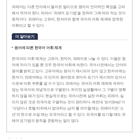
외래어는 다른 언어에서 들어온 말이므로 원어의 언어적인 특징을 고려
해서 적어야 한다. 따라서 ‘외래어 표기법’을 정하여 그에 따라 적는 것이
원칙이다. 외래어는 고유어, 한자어와 함께 국어의 어휘 체계에 정착한
어휘라고 할 수 있다.
더 알아보기
원어에 따른 한국어 어휘 체계
한국어의 어휘 체계는 고유어, 한자어, 외래어로 나눌 수 있다. 이들은 원
어에 차이가 있을 뿐 모두 한국어 어휘에 속한다. 국어사전에서는 단어의
원어를 밝히고 있다. 고유어에는 원어가 제시되어 있지 않고 한자어에는
한자가, 외래어에는 각 단어의 원어명과 로마자 표기가 제시되어 있어서
이로써 어휘 부류를 알 수가 있다. 외래어는 국어의 어휘 체계에 속하지
않는 외국어와 개념적으로 구별된다. 하지만 실생활에서 그 구별이 명확
하지 않을 때가 있다. 현실적으로는 국어사전에 실린 어휘는 외래어, 실
리지 않은 것은 외국어로 구별하는 것이 편리하다. 예컨대 ‘보이(boy)’가
‘식당이나 호텔 따위에서 접대하는 남자’를 의미할 때는 외래어지만 ‘소
년’의 뜻으로 쓰일 때는 외국어라고 할 수 있다. 외국어를 표기할 때도 외
래어 표기법의 원칙을 준용하는 일이 많다.