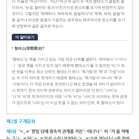
다. 이들은 ‘어간+어미’, ‘어근+어근’과 같이 두 개의 형태소가 결합된 말
이라서, ‘눈곱, 발바닥’ 등과 마찬가지로 된소리를 표기에 반영하지 않는
것이다. 그렇지만 ‘똑똑하다, 쓱싹쓱싹, 쌉쌀하다’의 ‘똑똑, 쓱싹, 쌉쌀’처
럼 같거나 비슷한 음절이 거듭되는 경우에는 예외적으로 된소리를 표기
에 반영하여 같은 글자로 적는다.
더 알아보기
형태소(形態素)란?
‘형태소’는 뜻을 가지고 있는 가장 작은 단위를 말한다. 국어에서 ‘ㅂ’이나
‘ㅣ’ 등은 뜻을 가지고 있지 않기 때문에 형태소가 될 수 없지만 ‘비’가 되
면 뜻을 이루는 최소 단위인 형태소가 된다. ‘책가방’은 ‘책’과 ‘가방’이라
는 두 가지 의미로 쪼개지기 때문에 형태소는 ‘책가방’이 아니라 ‘책’과
‘가방’이다. 더 작은 단위로 쪼개진다고 해도 쪼갰을 때 의미가 없어지거
나 쪼개기 전의 의미와 관련되는 의미가 없어지면 안 된다. ‘나비’는
‘나’와 ‘비’로 쪼개어지지만 이때 ‘나’와 ‘비’는 ‘나비’의 의미와는 전혀 관계
가 없으므로 ‘나비’는 더 이상 쪼갤 수 없는 의미 단위, 즉 형태소가 된다.
제2절 구개음화
제6항
‘ㄷ, ㅌ’ 받침 뒤에 종속적 관계를 가진 ‘- 이(-)’나 ‘- 히 -’가 올 적에
는 그 ‘ㄷ, ㅌ’이 ‘ㅈ, ㅊ’으로 소리 나더라도 ‘ㄷ, ㅌ’으로 적는다.(ㄱ을 취하