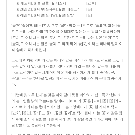
……………
꽃이[꼬치], 꽃을[꼬츨], 꽃에[꼬체]
[꼬ㅊ]
…
꽃만[꼰만], 꽃나무[꼰나무], 꽃놀이[꼰노리]
[꼰]
………
꽃과[꼳꽈], 꽃다발[꼳따발], 꽃밭[꼳빧]
[꼳]
‘꽃’은 ‘꽃이’일 때는 [꼬ㅊ]으로, ‘꽃만’일 때는 [꼰]으로, ‘꽃과’일 때는 [꼳]
으로 소리 난다. 만약 ‘표준어를 소리대로 적는다’는 원칙만 적용한다면,
[꼬치]로 소리 나는 말은 ‘꼬치’로, [꼰만]으로 소리 나는 말은 ‘꼰만’으로,
[꼳꽈]로 소리 나는 말은 ‘꼳꽈’로 적게 되어 ‘꽃[花]’이라는 하나의 말이 여
러 형태로 적히게 된다.
그런데 이처럼 의미가 같은 하나의 말을 여러 가지 형태로 적으면 그것이
무슨 말인지 알아보기가 쉽지 않다. 의미가 같은 하나의 말은 형태를 하
나로 고정하여 일관되게 적어야 의미를 파악하기가 쉽다. 즉 ‘꽃, 꼰,
꼳’보다는 ‘꽃’ 하나로 일관되게 적는 것이 의미를 파악하는 데 효과적이
다.
‘어법에 맞도록 한다’는 것은 이와 같이 뜻을 파악하기 쉽도록 각 형태소
의 본모양을 밝혀 적는다는 말이다. 이에 따라 ‘꽃’은 [꼬ㅊ], [꼰], [꼳]의 세
가지로 소리 나는 형태소이지만 그 본모양에 따라 ‘꽃’ 한 가지로 적고,
[꼬치], [꼰만], [꼳꽈]도 ‘꽃이, 꽃만, 꽃과’로 적게 된다. 이는 ‘꽃’과 같은 명
사 뒤에 조사가 결합할 때뿐 아니라 ‘늙-’과 같은 용언의 어간 뒤에 어미가
결합할 때도 동일하게 적용된다.