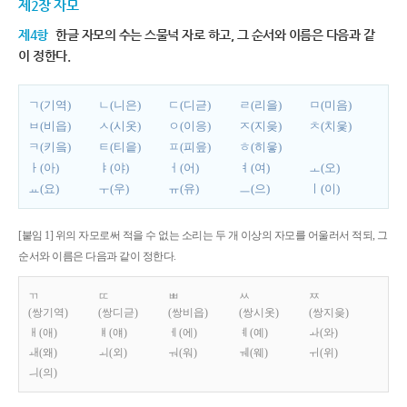
제2장 자모
제4항
한글 자모의 수는 스물넉 자로 하고, 그 순서와 이름은 다음과 같
이 정한다.
ㄱ(기역)
ㄴ(니은)
ㄷ(디귿)
ㄹ(리을)
ㅁ(미음)
ㅂ(비읍)
ㅅ(시옷)
ㅇ(이응)
ㅈ(지읒)
ㅊ(치읓)
ㅋ(키읔)
ㅌ(티읕)
ㅍ(피읖)
ㅎ(히읗)
ㅏ(아)
ㅑ(야)
ㅓ(어)
ㅕ(여)
ㅗ(오)
ㅛ(요)
ㅜ(우)
ㅠ(유)
ㅡ(으)
ㅣ(이)
[붙임 1] 위의 자모로써 적을 수 없는 소리는 두 개 이상의 자모를 어울러서 적되, 그
순서와 이름은 다음과 같이 정한다.
ㄲ
ㄸ
ㅃ
ㅆ
ㅉ
(쌍기역)
(쌍디귿)
(쌍비읍)
(쌍시옷)
(쌍지읒)
ㅐ(애)
ㅒ(얘)
ㅔ(에)
ㅖ(예)
ㅘ(와)
ㅙ(왜)
ㅚ(외)
ㅝ(워)
ㅞ(웨)
ㅟ(위)
ㅢ(의)