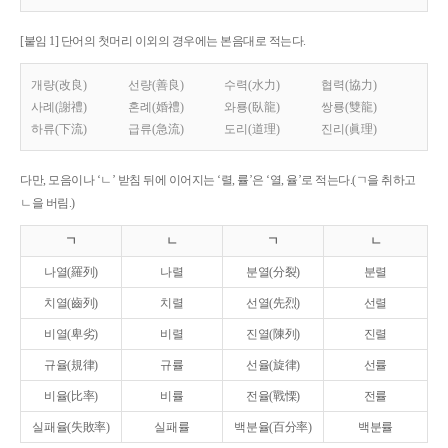
[붙임 1] 단어의 첫머리 이외의 경우에는 본음대로 적는다.
개량(改良)
선량(善良)
수력(水力)
협력(協力)
사례(謝禮)
혼례(婚禮)
와룡(臥龍)
쌍룡(雙龍)
하류(下流)
급류(急流)
도리(道理)
진리(眞理)
다만, 모음이나 ‘ㄴ’ 받침 뒤에 이어지는 ‘렬, 률’은 ‘열, 율’로 적는다.(ㄱ을 취하고
ㄴ을 버림.)
ㄱ
ㄴ
ㄱ
ㄴ
나열(羅列)
나렬
분열(分裂)
분렬
치열(齒列)
치렬
선열(先烈)
선렬
비열(卑劣)
비렬
진열(陳列)
진렬
규율(規律)
규률
선율(旋律)
선률
비율(比率)
비률
전율(戰慄)
전률
실패율(失敗率)
실패률
백분율(百分率)
백분률