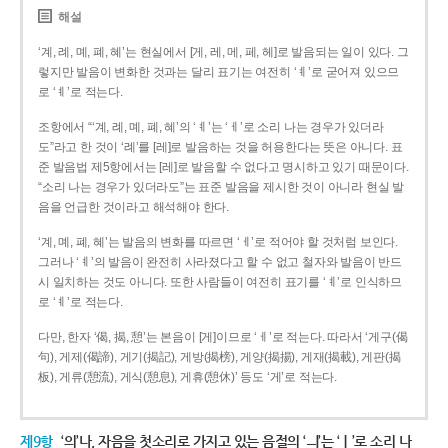
해설
‘계, 례, 몌, 폐, 혜’는 현실에서 [게, 레, 메, 페, 헤]로 발음되는 일이 있다. 그
렇지만 발음이 변화한 것과는 달리 표기는 여전히 ‘ㅖ’로 굳어져 있으므
로 ‘ㅖ’로 적는다.
조항에서 “‘계, 례, 몌, 폐, 혜’의 ‘ㅖ’는 ‘ㅔ’로 소리 나는 경우가 있더라
도”라고 한 것이 ‘례’를 [레]로 발음하는 것을 허용한다는 뜻은 아니다. 표
준 발음법 제5항에서는 [레]로 발음할 수 없다고 명시하고 있기 때문이다.
“소리 나는 경우가 있더라도”는 표준 발음을 제시한 것이 아니라 현실 발
음을 언급한 것이라고 해석해야 한다.
‘계, 몌, 폐, 혜’는 발음의 변화를 따르면 ‘ㅔ’로 적어야 할 것처럼 보인다.
그러나 ‘ㅖ’의 발음이 완전히 사라졌다고 할 수 없고 철자와 발음이 반드
시 일치하는 것도 아니다. 또한 사람들이 여전히 표기를 ‘ㅖ’로 인식하므
로 ‘ㅖ’로 적는다.
다만, 한자 ‘偈, 揭, 憩’는 본음이 [게]이므로 ‘ㅔ’로 적는다. 따라서 ‘게구(偈
句), 게제(偈諦), 게기(揭記), 게방(揭榜), 게양(揭揚), 게재(揭載), 게판(揭
板), 게류(憩流), 게식(憩息), 게휴(憩休)’ 등도 ‘게’로 적는다.
제9항
‘의’나, 자음을 첫소리로 가지고 있는 음절의 ‘ㅢ’는 ‘ㅣ’로 소리 나