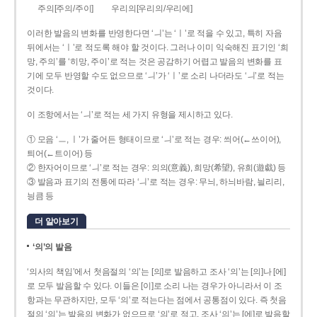
주의[주의/주이]
우리의[우리의/우리에]
이러한 발음의 변화를 반영한다면 ‘ㅢ’는 ‘ㅣ’로 적을 수 있고, 특히 자음
뒤에서는 ‘ㅣ’로 적도록 해야 할 것이다. 그러나 이미 익숙해진 표기인 ‘희
망, 주의’를 ‘히망, 주이’로 적는 것은 공감하기 어렵고 발음의 변화를 표
기에 모두 반영할 수도 없으므로 ‘ㅢ’가 ‘ㅣ’로 소리 나더라도 ‘ㅢ’로 적는
것이다.
이 조항에서는 ‘ㅢ’로 적는 세 가지 유형을 제시하고 있다.
① 모음 ‘ㅡ, ㅣ’가 줄어든 형태이므로 ‘ㅢ’로 적는 경우: 씌어(←쓰이어),
틔어(←트이어) 등
② 한자어이므로 ‘ㅢ’로 적는 경우: 의의(意義), 희망(希望), 유희(遊戱) 등
③ 발음과 표기의 전통에 따라 ‘ㅢ’로 적는 경우: 무늬, 하늬바람, 늴리리,
닁큼 등
더 알아보기
‘의’의 발음
‘의사의 책임’에서 첫음절의 ‘의’는 [의]로 발음하고 조사 ‘의’는 [의]나 [에]
로 모두 발음할 수 있다. 이들은 [이]로 소리 나는 경우가 아니라서 이 조
항과는 무관하지만, 모두 ‘의’로 적는다는 점에서 공통점이 있다. 즉 첫음
절의 ‘의’는 발음의 변화가 없으므로 ‘의’로 적고, 조사 ‘의’는 [에]로 발음할