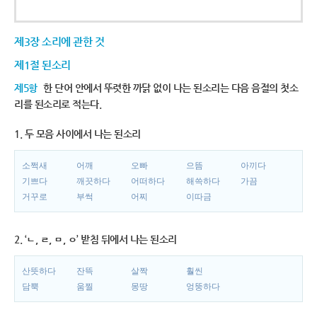
제3장 소리에 관한 것
제1절 된소리
제5항
한 단어 안에서 뚜렷한 까닭 없이 나는 된소리는 다음 음절의 첫소
리를 된소리로 적는다.
1. 두 모음 사이에서 나는 된소리
소쩍새
어깨
오빠
으뜸
아끼다
기쁘다
깨끗하다
어떠하다
해쓱하다
가끔
거꾸로
부썩
어찌
이따금
2. ‘ㄴ, ㄹ, ㅁ, ㅇ’ 받침 뒤에서 나는 된소리
산뜻하다
잔뜩
살짝
훨씬
담뿍
움찔
몽땅
엉뚱하다