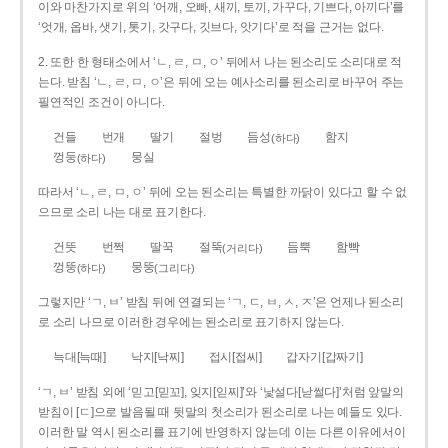
이와 마찬가지로 위의 ‘어깨, 오빠, 새끼, 토끼, 가꾸다, 기쁘다, 아끼다’를
‘엇개, 옵바, 샛기, 톳기, 갓구다, 깃브다, 앗기다’로 적을 근거는 없다.
2. 또한 한 형태소에서 ‘ㄴ, ㄹ, ㅁ, ㅇ’ 뒤에서 나는 된소리도 소리대로 적
는다. 받침 ‘ㄴ, ㄹ, ㅁ, ㅇ’은 뒤에 오는 예사소리를 된소리로 바꾸어 주는
필연적인 조건이 아니다.
건들
번개
딸기
절벙
듬성
함지
(하다)
껑둥
뭉실
(하다)
따라서 ‘ㄴ, ㄹ, ㅁ, ㅇ’ 뒤에 오는 된소리는 특별한 까닭이 있다고 할 수 없
으므로 소리 나는 대로 표기한다.
건뜻
번쩍
딸꾹
절뚝
듬뿍
함빡
(거리다)
껑뚱
뭉뚱
(하다)
(그리다)
그렇지만 ‘ㄱ, ㅂ’ 받침 뒤에 연결되는 ‘ㄱ, ㄷ, ㅂ, ㅅ, ㅈ’은 언제나 된소리
로 소리 나므로 이러한 경우에는 된소리로 표기하지 않는다.
늑대[늑때]
낙지[낙찌]
접시[접씨]
갑자기[갑짜기]
‘ㄱ, ㅂ’ 받침 외에 ‘믿고[믿꼬], 잊지[읻찌]’와 ‘낯설다[낟썰다]’처럼 앞말의
받침이 [ㄷ]으로 발음될 때 뒷말의 첫소리가 된소리로 나는 예들도 있다.
이러한 말 역시 된소리를 표기에 반영하지 않는데 이는 다른 이유에서이