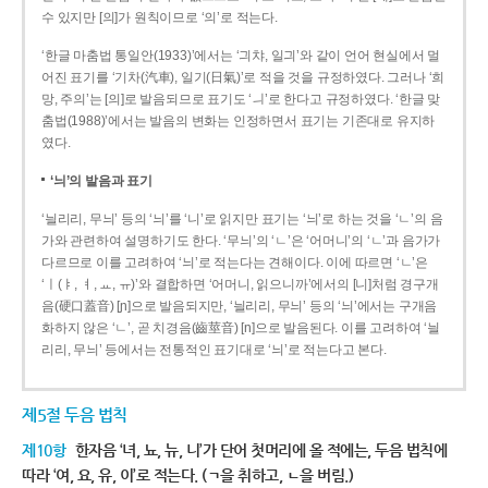
수 있지만 [의]가 원칙이므로 ‘의’로 적는다.
‘한글 마춤법 통일안(1933)’에서는 ‘긔챠, 일긔’와 같이 언어 현실에서 멀
어진 표기를 ‘기차(汽車), 일기(日氣)’로 적을 것을 규정하였다. 그러나 ‘희
망, 주의’는 [의]로 발음되므로 표기도 ‘ㅢ’로 한다고 규정하였다. ‘한글 맞
춤법(1988)’에서는 발음의 변화는 인정하면서 표기는 기존대로 유지하
였다.
‘늬’의 발음과 표기
‘늴리리, 무늬’ 등의 ‘늬’를 ‘니’로 읽지만 표기는 ‘늬’로 하는 것을 ‘ㄴ’의 음
가와 관련하여 설명하기도 한다. ‘무늬’의 ‘ㄴ’은 ‘어머니’의 ‘ㄴ’과 음가가
다르므로 이를 고려하여 ‘늬’로 적는다는 견해이다. 이에 따르면 ‘ㄴ’은
‘ㅣ(ㅑ, ㅕ, ㅛ, ㅠ)’와 결합하면 ‘어머니, 읽으니까’에서의 [니]처럼 경구개
음(硬口蓋音) [ɲ]으로 발음되지만, ‘늴리리, 무늬’ 등의 ‘늬’에서는 구개음
화하지 않은 ‘ㄴ’, 곧 치경음(齒莖音) [n]으로 발음된다. 이를 고려하여 ‘늴
리리, 무늬’ 등에서는 전통적인 표기대로 ‘늬’로 적는다고 본다.
제5절 두음 법칙
제10항
한자음 ‘녀, 뇨, 뉴, 니’가 단어 첫머리에 올 적에는, 두음 법칙에
따라 ‘여, 요, 유, 이’로 적는다. (ㄱ을 취하고, ㄴ을 버림.)