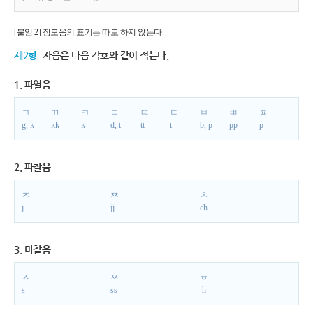
[붙임 2] 장모음의 표기는 따로 하지 않는다.
제2항
자음은 다음 각호와 같이 적는다.
1. 파열음
ㄱ
ㄲ
ㅋ
ㄷ
ㄸ
ㅌ
ㅂ
ㅃ
ㅍ
g, k
kk
k
d, t
tt
t
b, p
pp
p
2. 파찰음
ㅈ
ㅉ
ㅊ
j
jj
ch
3. 마찰음
ㅅ
ㅆ
ㅎ
s
ss
h