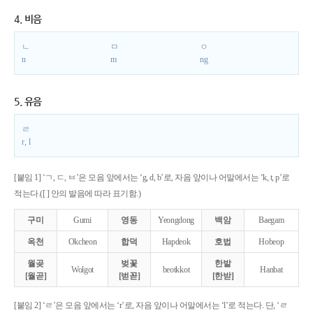
4. 비음
ㄴ
ㅁ
ㅇ
n
m
ng
5. 유음
ㄹ
r, l
[붙임 1] ‘ㄱ, ㄷ, ㅂ’은 모음 앞에서는 ‘g, d, b’로, 자음 앞이나 어말에서는 ‘k, t, p’로
적는다.([ ] 안의 발음에 따라 표기함.)
구미
Gumi
영동
Yeongdong
백암
Baegam
옥천
Okcheon
합덕
Hapdeok
호법
Hobeop
월곶
벚꽃
한밭
Wolgot
beotkkot
Hanbat
[월곧]
[벋꼳]
[한받]
[붙임 2] ‘ㄹ’은 모음 앞에서는 ‘r’로, 자음 앞이나 어말에서는 ‘l’로 적는다. 단, ‘ㄹ