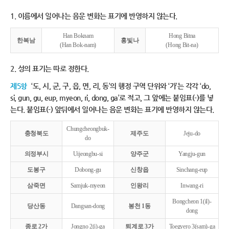
1. 이름에서 일어나는 음운 변화는 표기에 반영하지 않는다.
Han Boknam
Hong Bitna
한복남
홍빛나
(Han Bok-nam)
(Hong Bit-na)
2. 성의 표기는 따로 정한다.
제5항
‘도, 시, 군, 구, 읍, 면, 리, 동’의 행정 구역 단위와 ‘가’는 각각 ‘do,
si, gun, gu, eup, myeon, ri, dong, ga’로 적고, 그 앞에는 붙임표(-)를 넣
는다. 붙임표(-) 앞뒤에서 일어나는 음운 변화는 표기에 반영하지 않는다.
Chungcheongbuk-
충청북도
제주도
Jeju-do
do
의정부시
Uijeongbu-si
양주군
Yangju-gun
도봉구
Dobong-gu
신창읍
Sinchang-eup
삼죽면
Samjuk-myeon
인왕리
Inwang-ri
Bongcheon 1(il)-
당산동
Dangsan-dong
봉천 1동
dong
종로 2가
Jongno 2(i)-ga
퇴계로 3가
Toegyero 3(sam)-ga