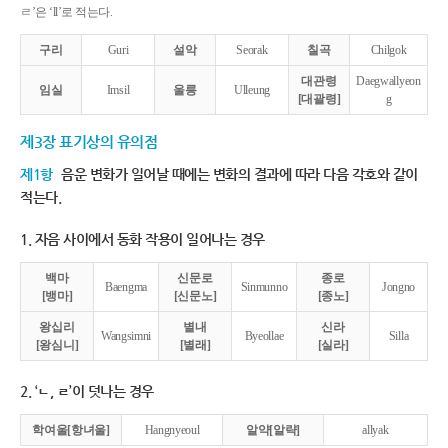
ㄹ’은 ‘ll’로 적는다.
구리
Guri
설악
Seorak
칠곡
Chilgok
대관령
Daegwallyeon
임실
Imsil
울릉
Ulleung
[대괄령]
g
제3장 표기상의 유의점
제1항
음운 변화가 일어날 때에는 변화의 결과에 따라 다음 각호와 같이
적는다.
1. 자음 사이에서 동화 작용이 일어나는 경우
백마
신문로
종로
Baengma
Sinmunno
Jongno
[뱅마]
[신문노]
[종노]
왕십리
별내
신라
Wangsimni
Byeollae
Silla
[왕심니]
[별래]
[실라]
2. ‘ㄴ, ㄹ’이 덧나는 경우
학여울[항녀울]
Hangnyeoul
알약[알략]
allyak