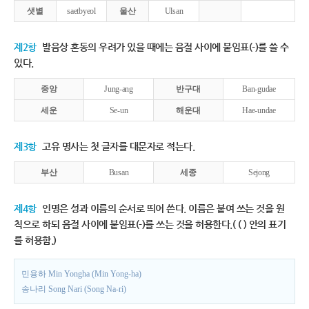
샛별
saetbyeol
울산
Ulsan
제2항
발음상 혼동의 우려가 있을 때에는 음절 사이에 붙임표(-)를 쓸 수
있다.
중앙
Jung-ang
반구대
Ban-gudae
세운
Se-un
해운대
Hae-undae
제3항
고유 명사는 첫 글자를 대문자로 적는다.
부산
Busan
세종
Sejong
제4항
인명은 성과 이름의 순서로 띄어 쓴다. 이름은 붙여 쓰는 것을 원
칙으로 하되 음절 사이에 붙임표(-)를 쓰는 것을 허용한다.( ( ) 안의 표기
를 허용함.)
민용하 Min Yongha (Min Yong-ha)
송나리 Song Nari (Song Na-ri)