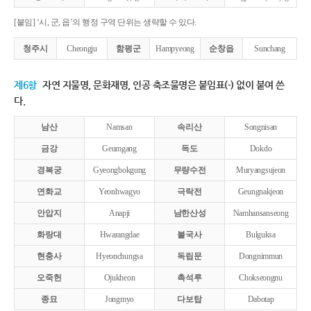
[붙임] ‘시, 군, 읍’의 행정 구역 단위는 생략할 수 있다.
청주시
Cheongju
함평군
Hampyeong
순창읍
Sunchang
제6항
자연 지물명, 문화재명, 인공 축조물명은 붙임표(-) 없이 붙여 쓴
다.
남산
Namsan
속리산
Songnisan
금강
Geumgang
독도
Dokdo
경복궁
Gyeongbokgung
무량수전
Muryangsujeon
연화교
Yeonhwagyo
극락전
Geungnakjeon
안압지
Anapji
남한산성
Namhansanseong
화랑대
Hwarangdae
불국사
Bulguksa
현충사
Hyeonchungsa
독립문
Dongnimmun
오죽헌
Ojukheon
촉석루
Chokseongnu
종묘
Jongmyo
다보탑
Dabotap