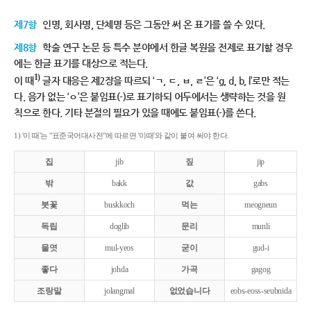
제7항
인명, 회사명, 단체명 등은 그동안 써 온 표기를 쓸 수 있다.
제8항
학술 연구 논문 등 특수 분야에서 한글 복원을 전제로 표기할 경우
에는 한글 표기를 대상으로 적는다.
1)
이 때
글자 대응은 제2장을 따르되 ‘ㄱ, ㄷ, ㅂ, ㄹ’은 ‘g, d, b, l’로만 적는
다. 음가 없는 ‘ㅇ’은 붙임표(-)로 표기하되 어두에서는 생략하는 것을 원
칙으로 한다. 기타 분절의 필요가 있을 때에도 붙임표(-)를 쓴다.
1) '이 때'는 "표준국어대사전"에 따르면 '이때'와 같이 붙여 써야 한다.
집
jib
짚
jip
밖
bakk
값
gabs
붓꽃
buskkoch
먹는
meogneun
독립
doglib
문리
munli
물엿
mul-yeos
굳이
gud-i
좋다
johda
가곡
gagog
조랑말
jolangmal
없었습니다
eobs-eoss-seubnida