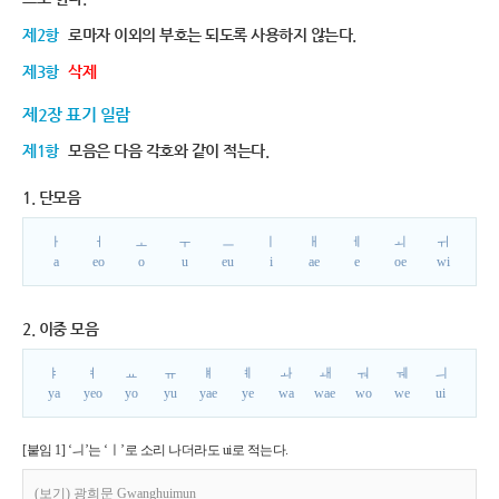
제2항
로마자 이외의 부호는 되도록 사용하지 않는다.
제3항
삭제
제2장 표기 일람
제1항
모음은 다음 각호와 같이 적는다.
1. 단모음
ㅏ
ㅓ
ㅗ
ㅜ
ㅡ
ㅣ
ㅐ
ㅔ
ㅚ
ㅟ
a
eo
o
u
eu
i
ae
e
oe
wi
2. 이중 모음
ㅑ
ㅕ
ㅛ
ㅠ
ㅒ
ㅖ
ㅘ
ㅙ
ㅝ
ㅞ
ㅢ
ya
yeo
yo
yu
yae
ye
wa
wae
wo
we
ui
[붙임 1] ‘ㅢ’는 ‘ㅣ’로 소리 나더라도 ui로 적는다.
(보기) 광희문 Gwanghuimun