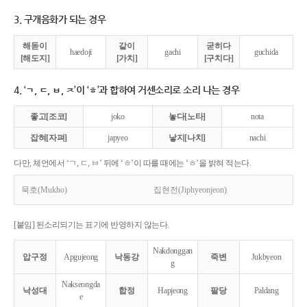
3. 구개음화가 되는 경우
해돋이
같이
굳히다
haedoji
gachi
guchida
[해도지]
[가치]
[구치다]
4. ‘ㄱ, ㄷ, ㅂ, ㅈ’이 ‘ㅎ’과 합하여 거센소리로 소리 나는 경우
좋고[조코]
joko
놓다[노타]
nota
잡혀[자펴]
japyeo
낳지[나치]
nachi
다만, 체언에서 ‘ㄱ, ㄷ, ㅂ’ 뒤에 ‘ㅎ’이 따를 때에는 ‘ㅎ’을 밝혀 적는다.
묵호(Mukho)
집현전(Jiphyeonjeon)
[붙임] 된소리되기는 표기에 반영하지 않는다.
Nakdonggan
압구정
Apgujeong
낙동강
죽변
Jukbyeon
g
Nakseongda
낙성대
합정
Hapjeong
팔당
Paldang
e