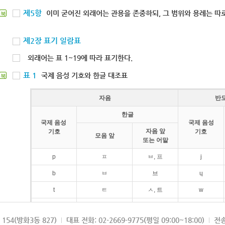
제5항
이미 굳어진 외래어는 관용을 존중하되, 그 범위와 용례는 따로
북
제2장 표기 일람표
외래어는 표 1~19에 따라 표기한다.
표 1
국제 음성 기호와 한글 대조표
북
자음
반
한글
국제 음성
국제 음성
자음 앞
기호
기호
모음 앞
또는 어말
p
ㅍ
ㅂ, 프
j
b
ㅂ
브
ɥ
t
ㅌ
ㅅ, 트
w
d
ㄷ
드
154(방화3동 827)
대표 전화: 02-2669-9775(평일 09:00~18:00)
전송
k
ㅋ
ㄱ, 크