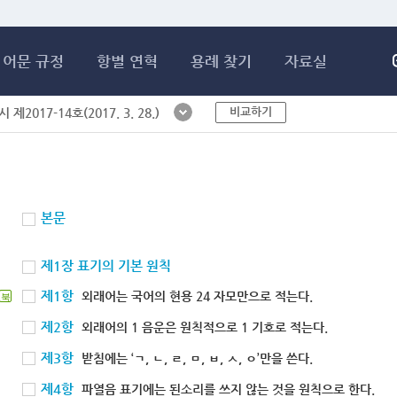
메인콘텐츠 바로가기
어문 규정
항별 연혁
용례 찾기
자료실
비교하기
제2017-14호(2017. 3. 28.)
본문
제1장 표기의 기본 원칙
제1항
외래어는 국어의 현용 24 자모만으로 적는다.
북
제2항
외래어의 1 음운은 원칙적으로 1 기호로 적는다.
제3항
받침에는 ‘ㄱ, ㄴ, ㄹ, ㅁ, ㅂ, ㅅ, ㅇ’만을 쓴다.
제4항
파열음 표기에는 된소리를 쓰지 않는 것을 원칙으로 한다.