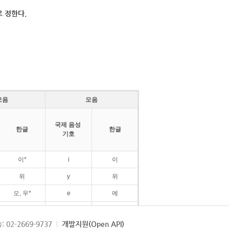
 정한다.
모음
모음
국제 음성
한글
한글
기호
이*
i
이
위
y
위
오, 우*
e
에
ø
외
: 02-2669-9737
개발지원(Open API)
ɛ
에