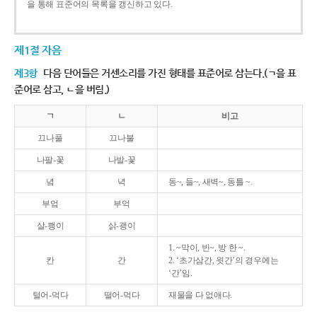
을 통해 표준어의 목록을 갱신하고 있다.
제1절 자음
제3항
다음 단어들은 거센소리를 가진 형태를 표준어로 삼는다.(ㄱ을 표
준어로 삼고, ㄴ을 버림.)
ㄱ
ㄴ
비고
끄나풀
끄나불
나팔-꽃
나발-꽃
녘
녁
동~, 들~, 새벽~, 동틀 ~.
부엌
부억
살-쾡이
삵-괭이
1. ~막이, 빈~, 방 한 ~.
칸
간
2. ‘초가삼간, 윗간’의 경우에는
‘간’임.
털어-먹다
떨어-먹다
재물을 다 없애다.