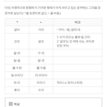
다만, 어원적으로 원형에 더 가까운 형태가 아직 쓰이고 있는 경우에는, 그것을 표
준어로 삼는다.(ㄱ을 표준어로 삼고, ㄴ을 버림.)
ㄱ
ㄴ
비고
갈비
가리
~구이, ~찜, 갈빗-대.
1. 사기 만드는 물레 밑 고리.
갓모
갈모
2. '갈모'는 갓 위에 쓰는, 유지로
만든 우비.
굴-젓
구-젓
말-곁
말-겻
물-수란
물-수랄
밀-뜨리다
미-뜨리다
적-이
저으기
적이-나, 적이나-하면.
휴지
수지
해설