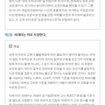
종이 사전 “표준국어대사전”을 바탕으로 한 것으로, 현재에도 계속 수정·
보완 중이다. 여기에서 방대한 어휘의 표준어형을 확인할 수 있다. 그뿐
만 아니라 국립국어원에서는 시간의 흐름에 따라 과거에는 비표준어였
지만 현재에는 표준어로 인정될 만한 어휘를 꾸준히 추가하여 발표하고
있고, 이 또한 인터넷판 “표준국어대사전”에 반영되어 있다.
제2항
외래어는 따로 사정한다.
해설
세계 각국과의 교류가 활발해짐에 따라 물밀 듯이 쏟아져 들어오는 외국
의 말은 지속적으로 조사하여 국어의 일부로 수용할 것인가의 여부를 결
정해 주어야 할 뿐 아니라, 그 표기 역시 결정해 주어야 한다. 이 조항은
외국의 말이 국어의 일부인 외래어로 인정될 수 있는 것인지를 결정하는
사정 작업을 표준어 규정과는 별도로 한다는 사실을 밝힌 것이다. 표준어
를 사정하는 데에는 사회적, 시대적, 지역적 기준을 적용하지만 외래어를
사정하는 데에는 그러한 기준을 적용하기 어렵기 때문에 이 조항을 따로
마련한 것이다.
이에 따라 외래어는 외래어 표기법(문체부 고시 제2017-14호)을 기준으
로 별도로 사정한다. 다만 외래어 표기법의 ‘외래어’가 고유 명사를 포함