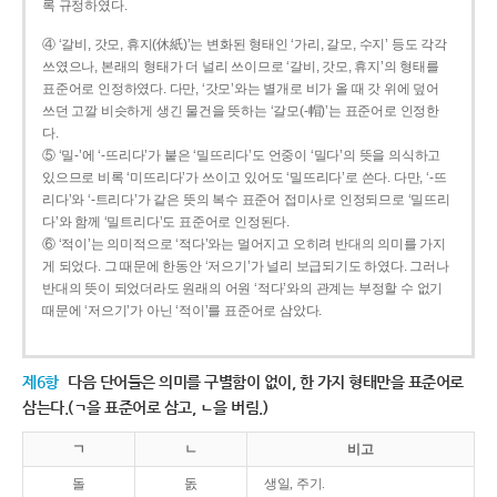
록 규정하였다.
④ ‘갈비, 갓모, 휴지(休紙)’는 변화된 형태인 ‘가리, 갈모, 수지’ 등도 각각
쓰였으나, 본래의 형태가 더 널리 쓰이므로 ‘갈비, 갓모, 휴지’의 형태를
표준어로 인정하였다. 다만, ‘갓모’와는 별개로 비가 올 때 갓 위에 덮어
쓰던 고깔 비슷하게 생긴 물건을 뜻하는 ‘갈모(-帽)’는 표준어로 인정한
다.
⑤ ‘밀-’에 ‘-뜨리다’가 붙은 ‘밀뜨리다’도 언중이 ‘밀다’의 뜻을 의식하고
있으므로 비록 ‘미뜨리다’가 쓰이고 있어도 ‘밀뜨리다’로 쓴다. 다만, ‘-뜨
리다’와 ‘-트리다’가 같은 뜻의 복수 표준어 접미사로 인정되므로 ‘밀뜨리
다’와 함께 ‘밀트리다’도 표준어로 인정된다.
⑥ ‘적이’는 의미적으로 ‘적다’와는 멀어지고 오히려 반대의 의미를 가지
게 되었다. 그 때문에 한동안 ‘저으기’가 널리 보급되기도 하였다. 그러나
반대의 뜻이 되었더라도 원래의 어원 ‘적다’와의 관계는 부정할 수 없기
때문에 ‘저으기’가 아닌 ‘적이’를 표준어로 삼았다.
제6항
다음 단어들은 의미를 구별함이 없이, 한 가지 형태만을 표준어로
삼는다.(ㄱ을 표준어로 삼고, ㄴ을 버림.)
ㄱ
ㄴ
비고
돌
돐
생일, 주기.