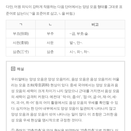
다만, 어원 의식이 강하게 작용하는 다음 단어에서는 양성 모음 형태를 그대로 표
준어로 삼는다.(ㄱ을 표준어로 삼고, ㄴ을 버림.)
ㄱ
ㄴ
비고
부조(扶助)
부주
~금, 부좃-술.
사돈(査頓)
사둔
밭~, 안~.
삼촌(三寸)
삼춘
시~, 외~, 처~.
해설
우리말에는 양성 모음은 양성 모음끼리, 음성 모음은 음성 모음끼리 어울
리는 모음 조화(母音調和) 현상이 있다. 중세 국어에서는 양성 모음과 음
성 모음의 세력이 크게 차이가 나지 않았으나 근대를 거치면서 음성 모음
의 세력이 급격히 커졌다. 예컨대 ‘ 막-아, 좁-아’, ‘접-어, 굽-어, 재-어, 세-
어, 괴-어, 쥐-어’ 등의 어미 활용에서도 음성 모음의 우세를 확인할 수 있
다. 심지어는 한 단어 내부에서도 양성 모음이 일관되게 나타나지 않고
양성 모음과 음성 모음이 섞여 나타나는 일이 많다. 이 조항은 그러한 음
성 모음 우세 현상을 명시적으로 규정한 것이다.
① 종래의 ‘깡총깡총’은 언어 현실을 반영하여 ‘깡충깡충’으로 정했다. 이