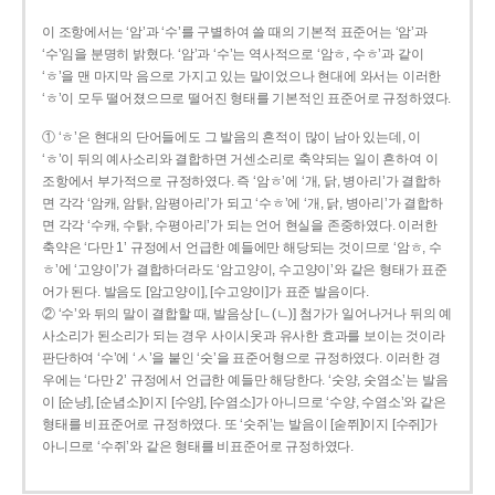
이 조항에서는 ‘암’과 ‘수’를 구별하여 쓸 때의 기본적 표준어는 ‘암’과
‘수’임을 분명히 밝혔다. ‘암’과 ‘수’는 역사적으로 ‘암ㅎ, 수ㅎ’과 같이
‘ㅎ’을 맨 마지막 음으로 가지고 있는 말이었으나 현대에 와서는 이러한
‘ㅎ’이 모두 떨어졌으므로 떨어진 형태를 기본적인 표준어로 규정하였다.
① ‘ㅎ’은 현대의 단어들에도 그 발음의 흔적이 많이 남아 있는데, 이
‘ㅎ’이 뒤의 예사소리와 결합하면 거센소리로 축약되는 일이 흔하여 이
조항에서 부가적으로 규정하였다. 즉 ‘암ㅎ’에 ‘개, 닭, 병아리’가 결합하
면 각각 ‘암캐, 암탉, 암평아리’가 되고 ‘수ㅎ’에 ‘개, 닭, 병아리’가 결합하
면 각각 ‘수캐, 수탉, 수평아리’가 되는 언어 현실을 존중하였다. 이러한
축약은 ‘다만 1’ 규정에서 언급한 예들에만 해당되는 것이므로 ‘암ㅎ, 수
ㅎ’에 ‘고양이’가 결합하더라도 ‘암고양이, 수고양이’와 같은 형태가 표준
어가 된다. 발음도 [암고양이], [수고양이]가 표준 발음이다.
② ‘수’와 뒤의 말이 결합할 때, 발음상 [ㄴ(ㄴ)] 첨가가 일어나거나 뒤의 예
사소리가 된소리가 되는 경우 사이시옷과 유사한 효과를 보이는 것이라
판단하여 ‘수’에 ‘ㅅ’을 붙인 ‘숫’을 표준어형으로 규정하였다. 이러한 경
우에는 ‘다만 2’ 규정에서 언급한 예들만 해당한다. ‘숫양, 숫염소’는 발음
이 [순냥], [순념소]이지 [수양], [수염소]가 아니므로 ‘수양, 수염소’와 같은
형태를 비표준어로 규정하였다. 또 ‘숫쥐’는 발음이 [숟쮜]이지 [수쥐]가
아니므로 ‘수쥐’와 같은 형태를 비표준어로 규정하였다.