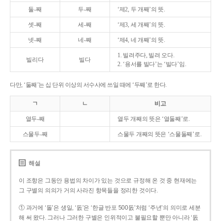
둘-째
두-째
‘제2, 두 개째’의 뜻.
셋-째
세-째
‘제3, 세 개째’의 뜻.
넷-째
네-째
‘제4, 네 개째’의 뜻.
1. 빌려주다, 빌려 오다.
빌리다
빌다
2. ‘용서를 빌다’는 ‘빌다’임.
다만, ‘둘째’는 십 단위 이상의 서수사에 쓰일 때에 ‘두째’로 한다.
ㄱ
ㄴ
비고
열두-째
열두 개째의 뜻은 ‘열둘째’로.
스물두-째
스물두 개째의 뜻은 ‘스물둘째’로.
해설
이 조항은 그동안 용법의 차이가 있는 것으로 규정해 온 것 중 현재에는
그 구별의 의의가 거의 사라진 항목들을 정리한 것이다.
① 과거에 ‘돌’은 생일, ‘돐’은 ‘한글 반포 500돐’처럼 ‘주년’의 의미로 세분
해 써 왔다. 그러나 그러한 구별은 인위적이고 불필요할 뿐만 아니라 ‘돐