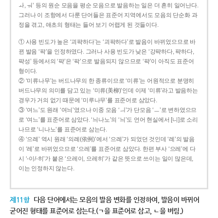
ㅘ, ㅝ’ 등의 원순 모음을 평순 모음으로 발음하는 일은 더 흔히 일어난다.
그러나 이 조항에서 다룬 단어들은 표준어 지역에서도 모음의 단순화 과
정을 겪고, 애초의 형태는 들어 보기 어렵게 된 것들이다.
① 사용 빈도가 높은 ‘괴퍅하다’는 ‘괴팍하다’로 발음이 바뀌었으므로 바
뀐 발음 ‘팍’을 인정하였다. 그러나 사용 빈도가 낮은 ‘강퍅하다, 퍅하다,
퍅성’ 등에서의 ‘퍅’은 ‘팍’으로 발음되지 않으므로 ‘퍅’이 아직도 표준어
형이다.
② ‘미류나무’는 버드나무의 한 종류이므로 ‘미류’는 어원적으로 분명히
버드나무의 의미를 담고 있는 ‘미류(美柳)’인데 이제 ‘미류’라고 발음하는
경우가 거의 없기 때문에 ‘미루나무’를 표준어로 삼았다.
③ ‘여느’도 원래 ‘여늬’였으나 이중 모음 ‘ㅢ’가 단모음 ‘ㅡ’로 변하였으므
로 ‘여느’를 표준어로 삼았다. ‘늬나노’의 ‘늬’도 언어 현실에서 [니]로 소리
나므로 ‘니나노’를 표준어로 삼는다.
④ ‘으례’ 역시 원래 ‘의례(依例)’에서 ‘으례’가 되었던 것인데 ‘례’의 발음
이 ‘레’로 바뀌었으므로 ‘으레’를 표준어로 삼았다. 한편 부사 ‘으레’에 다
시 ‘-이/-히’가 붙은 ‘으레이, 으레히’가 같은 뜻으로 쓰이는 일이 많은데,
이는 인정하지 않는다.
제11항
다음 단어에서는 모음의 발음 변화를 인정하여, 발음이 바뀌어
굳어진 형태를 표준어로 삼는다.(ㄱ을 표준어로 삼고, ㄴ을 버림.)