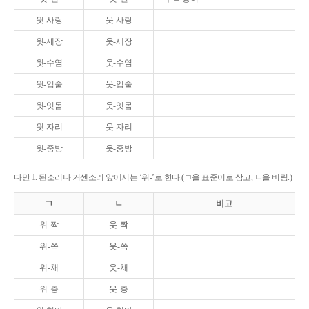
윗-사랑
웃-사랑
윗-세장
웃-세장
윗-수염
웃-수염
윗-입술
웃-입술
윗-잇몸
웃-잇몸
윗-자리
웃-자리
윗-중방
웃-중방
다만 1. 된소리나 거센소리 앞에서는 ‘위-’로 한다.(ㄱ을 표준어로 삼고, ㄴ을 버림.)
ㄱ
ㄴ
비고
위-짝
웃-짝
위-쪽
웃-쪽
위-채
웃-채
위-층
웃-층