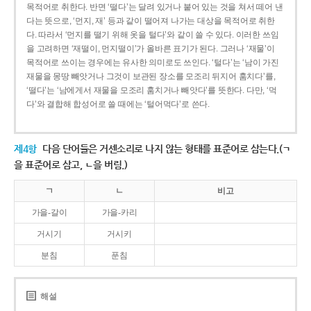
목적어로 취한다. 반면 ‘떨다’는 달려 있거나 붙어 있는 것을 쳐서 떼어 낸
다는 뜻으로, ‘먼지, 재’ 등과 같이 떨어져 나가는 대상을 목적어로 취한
다. 따라서 ‘먼지를 떨기 위해 옷을 털다’와 같이 쓸 수 있다. 이러한 쓰임
을 고려하면 ‘재떨이, 먼지떨이’가 올바른 표기가 된다. 그러나 ‘재물’이
목적어로 쓰이는 경우에는 유사한 의미로도 쓰인다. ‘털다’는 ‘남이 가진
재물을 몽땅 빼앗거나 그것이 보관된 장소를 모조리 뒤지어 훔치다’를,
‘떨다’는 ‘남에게서 재물을 모조리 훔치거나 빼앗다’를 뜻한다. 다만, ‘먹
다’와 결합해 합성어로 쓸 때에는 ‘털어먹다’로 쓴다.
제4항
다음 단어들은 거센소리로 나지 않는 형태를 표준어로 삼는다.(ㄱ
을 표준어로 삼고, ㄴ을 버림.)
ㄱ
ㄴ
비고
가을-갈이
가을-카리
거시기
거시키
분침
푼침
해설