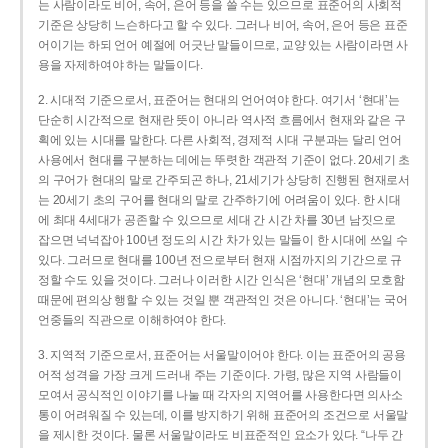
는 사람이라도 비어, 속어, 은어 등을 쓸 수는 있으므로 표준어의 사회적
기준은 상당히 느슨하다고 할 수 있다. 그러나 비어, 속어, 은어 등은 표준
어이기는 하되 언어 예절에 어긋난 말들이므로, 교양 있는 사람이라면 사
용을 자제하여야 하는 말들이다.
2. 시대적 기준으로서, 표준어는 현대의 언어여야 한다. 여기서 ‘현대’는
단순히 시간적으로 현재란 뜻이 아니라 역사적 흐름에서 현재와 같은 구
획에 있는 시대를 말한다. 다른 사회적, 경제적 시대 구분과는 달리 언어
사용에서 현대를 구분하는 데에는 뚜렷한 객관적 기준이 없다. 20세기 초
의 구어가 현대의 말로 간주되곤 하나, 21세기가 상당히 진행된 현재로서
는 20세기 초의 구어를 현대의 말로 간주하기에 어려움이 있다. 한 시대
에 최대 4세대가 공존할 수 있으므로 세대 간 시간 차를 30년 남짓으로
잡으면 넉넉잡아 100년 정도의 시간 차가 있는 말들이 한 시대에 쓰일 수
있다. 그러므로 현대를 100년 전으로부터 현재 시점까지의 기간으로 규
정할 수도 있을 것이다. 그러나 이러한 시간 인식은 ‘현대’ 개념의 모호함
때문에 편의상 행할 수 있는 것일 뿐 객관적인 것은 아니다. ‘현대’는 국어
언중들의 직관으로 이해하여야 한다.
3. 지역적 기준으로서, 표준어는 서울말이어야 한다. 이는 표준어의 공용
어적 성격을 가장 크게 드러내 주는 기준이다. 가령, 많은 지역 사람들이
모여서 공식적인 이야기를 나눌 때 각자의 지역어를 사용한다면 의사소
통이 어려워질 수 있는데, 이를 방지하기 위해 표준어의 조건으로 서울말
을 제시한 것이다. 물론 서울말이라도 비표준적인 요소가 있다. “나두 간