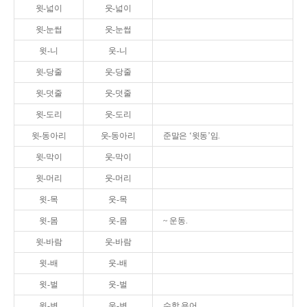
윗-넓이
웃-넓이
윗-눈썹
웃-눈썹
윗-니
웃-니
윗-당줄
웃-당줄
윗-덧줄
웃-덧줄
윗-도리
웃-도리
윗-동아리
웃-동아리
준말은 ‘윗동’임.
윗-막이
웃-막이
윗-머리
웃-머리
윗-목
웃-목
윗-몸
웃-몸
~ 운동.
윗-바람
웃-바람
윗-배
웃-배
윗-벌
웃-벌
윗-변
웃-변
수학 용어.