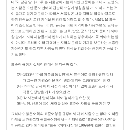
다.”와 같은 말에서 ‘두’는 서울말이기는 하지만 표준어는 아니다. 교양 있
는 사람은 오랜 문자 언어의 관습적 쓰임에 영향을 받아 ‘도’라고 쓰는 것
이 옳다고 믿기 때문이다. 따라서 서울말은 서울 지역의 말을 바탕으로
하되 언중들의 교양 의식을 반영한 말이라고 할 수 있다. 서울말을 표준
어의 조건으로 한다는 이러한 규정을 어떤 지역어를 사용하면 안 된다는
뜻으로 오해하면 안 된다. 표준어는 교육, 방송, 공식적 담화 등에서 써야
할 말이지 지역 사람들끼리 편하게 대화하는 경우에까지 꼭 써야 하는 말
이 아니다. 오히려 여러 지역어는 지역의 문화적 가치를 보존하는 소중한
자산이기도 하고 지역 사람들의 연대 의식을 강화하는 긍정적 기능을 하
기도 한다.
표준어 규정의 실제적인 대상은 다음과 같다.
(가) 1933년 ‘한글 마춤법 통일안’에서 표준어로 규정하였던 형태
가 그동안 자연스러운 언어 변화에 의해 고형(古形)이 된 것
(나) 1933년 당시 미처 사정의 대상이 되지 않아 표준어로서의 자
격을 인정받을 기회가 없었던 것
(다) 각 사전에서 달리 처리하여 정리가 필요한 것
(라) 방언, 신조어 등이 세력을 얻어 표준어 자리를 굳혀 가던 것
그러나 수많은 어휘의 표준어형을 규정에서 다 예시할 수는 없다. 이러한
한계를 보완하고자 국립국어원에서는 인터넷으로 “표준국어대사전”을
제공하고 있다. 인터넷판 “표준국어대사전”은 1999년에 초판이 발간된