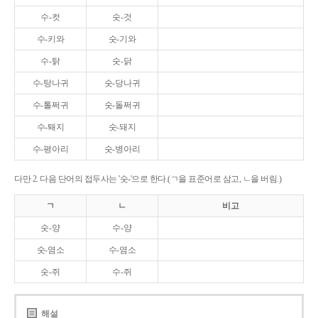
수-컷
숫-것
수-키와
숫-기와
수-탉
숫-닭
수-탕나귀
숫-당나귀
수-톨쩌귀
숫-돌쩌귀
수-퇘지
숫-돼지
수-평아리
숫-병아리
다만 2. 다음 단어의 접두사는 '숫-'으로 한다.(ㄱ을 표준어로 삼고, ㄴ을 버림.)
ㄱ
ㄴ
비고
숫-양
수-양
숫-염소
수-염소
숫-쥐
수-쥐
해설