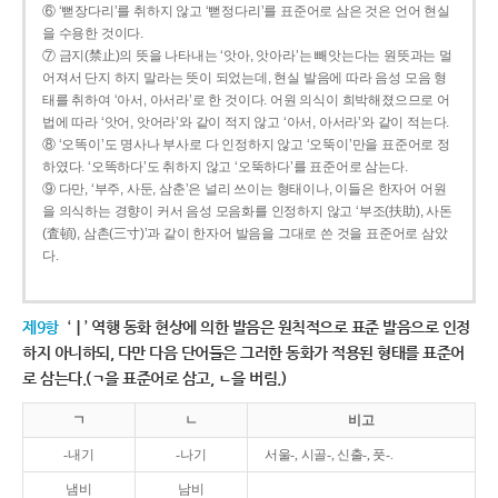
⑥ ‘뻗장다리’를 취하지 않고 ‘뻗정다리’를 표준어로 삼은 것은 언어 현실
을 수용한 것이다.
⑦ 금지(禁止)의 뜻을 나타내는 ‘앗아, 앗아라’는 빼앗는다는 원뜻과는 멀
어져서 단지 하지 말라는 뜻이 되었는데, 현실 발음에 따라 음성 모음 형
태를 취하여 ‘아서, 아서라’로 한 것이다. 어원 의식이 희박해졌으므로 어
법에 따라 ‘앗어, 앗어라’와 같이 적지 않고 ‘아서, 아서라’와 같이 적는다.
⑧ ‘오똑이’도 명사나 부사로 다 인정하지 않고 ‘오뚝이’만을 표준어로 정
하였다. ‘오똑하다’도 취하지 않고 ‘오뚝하다’를 표준어로 삼는다.
⑨ 다만, ‘부주, 사둔, 삼춘’은 널리 쓰이는 형태이나, 이들은 한자어 어원
을 의식하는 경향이 커서 음성 모음화를 인정하지 않고 ‘부조(扶助), 사돈
(査頓), 삼촌(三寸)’과 같이 한자어 발음을 그대로 쓴 것을 표준어로 삼았
다.
제9항
‘ㅣ’ 역행 동화 현상에 의한 발음은 원칙적으로 표준 발음으로 인정
하지 아니하되, 다만 다음 단어들은 그러한 동화가 적용된 형태를 표준어
로 삼는다.(ㄱ을 표준어로 삼고, ㄴ을 버림.)
ㄱ
ㄴ
비고
-내기
-나기
서울-, 시골-, 신출-, 풋-.
냄비
남비