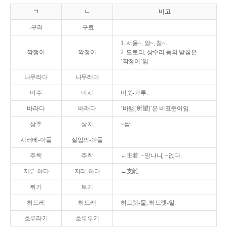
ㄱ
ㄴ
비고
-구려
-구료
1. 서울~, 알~, 찰~.
깍쟁이
깍정이
2. 도토리, 상수리 등의 받침은
‘깍정이’임.
나무라다
나무래다
미수
미시
미숫-가루.
바라다
바래다
‘바램[所望]’은 비표준어임.
상추
상치
~쌈.
시러베-아들
실업의-아들
주책
주착
←主着. ~망나니, ~없다.
지루-하다
지리-하다
←支離.
튀기
트기
허드레
허드래
허드렛-물, 허드렛-일.
호루라기
호루루기