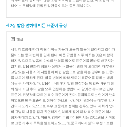
해 우리말에 동화되지 않은 모든 외국어를 포함하는 반면, 이 조항의 ‘외
래어’는 우리말에 편입된 말만을 이르는 좁은 개념이다.
제2장 발음 변화에 따른 표준어 규정
해설
시간의 흐름에 따라 어떤 어휘는 자음과 모음의 발음이 달라지고 길이가
줄어드는 등의 변화를 입게 된다. 어문 규범을 자주 바꾸는 것은 바람직
하지 않으므로 발음에 다소의 변화를 입어도 표준어를 곧바로 바꾸지는
않지만, 발음 변화의 정도가 심하거나 발음이 변한 지 오래되어 대부분의
교양 있는 서울 지역 사람들이 바뀐 발음으로 말을 하는 경우에는 표준어
를 새로이 정하게 된다. 발음 변화에 따라 새로이 표준어를 정하는 방법
에는 두 가지가 있다. 발음이 바뀐 후의 말만 인정하는 방법과 바뀌기 전
의 말과 바뀐 후의 말을 모두 인정하는 방법이다. 앞엣것에 따르면 단수
표준어, 뒤엣것에 따르면 복수 표준어가 된다. 원칙적으로는 언어가 변화
하였으면 단수 표준어로 정해야 하겠으나, 언어의 변화에는 대부분 긴 시
간의 과도기가 있으므로 복수 표준어로 정하는 경우도 있다. 사회가 언어
의 규범적 사용을 점차 유연하게 인식하게 됨에 따라 복수 표준어 역시
점차 확대되고 있다. 이를 반영하여 국립국어원에서는 2011년을 시작으
로 표준어 추가 목록을 발표하고 있고, “표준국어대사전”의 수정ㆍ보완