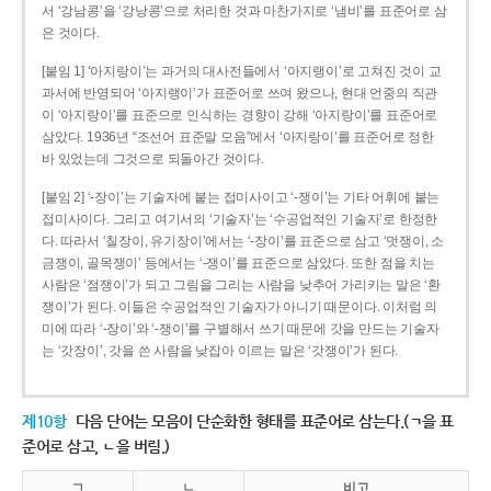
서 ‘강남콩’을 ‘강낭콩’으로 처리한 것과 마찬가지로 ‘냄비’를 표준어로 삼
은 것이다.
[붙임 1] ‘아지랑이’는 과거의 대사전들에서 ‘아지랭이’로 고쳐진 것이 교
과서에 반영되어 ‘아지랭이’가 표준어로 쓰여 왔으나, 현대 언중의 직관
이 ‘아지랑이’를 표준으로 인식하는 경향이 강해 ‘아지랑이’를 표준어로
삼았다. 1936년 “조선어 표준말 모음”에서 ‘아지랑이’를 표준어로 정한
바 있었는데 그것으로 되돌아간 것이다.
[붙임 2] ‘-장이’는 기술자에 붙는 접미사이고 ‘-쟁이’는 기타 어휘에 붙는
접미사이다. 그리고 여기서의 ‘기술자’는 ‘수공업적인 기술자’로 한정한
다. 따라서 ‘칠장이, 유기장이’에서는 ‘-장이’를 표준으로 삼고 ‘멋쟁이, 소
금쟁이, 골목쟁이’ 등에서는 ‘-쟁이’를 표준으로 삼았다. 또한 점을 치는
사람은 ‘점쟁이’가 되고 그림을 그리는 사람을 낮추어 가리키는 말은 ‘환
쟁이’가 된다. 이들은 수공업적인 기술자가 아니기 때문이다. 이처럼 의
미에 따라 ‘-장이’와 ‘-쟁이’를 구별해서 쓰기 때문에 갓을 만드는 기술자
는 ‘갓장이’, 갓을 쓴 사람을 낮잡아 이르는 말은 ‘갓쟁이’가 된다.
제10항
다음 단어는 모음이 단순화한 형태를 표준어로 삼는다.(ㄱ을 표
준어로 삼고, ㄴ을 버림.)
ㄱ
ㄴ
비고