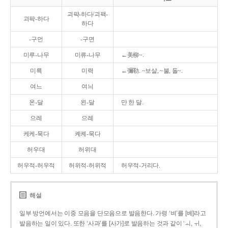
괴퍅-하다/괴팩-
괴팍-하다
하다
-구먼
-구면
미루-나무
미류-나무
←美柳~.
미륵
미력
←彌勒. ~보살, ~불, 돌~.
여느
여늬
온-달
왼-달
만 한 달.
으레
으례
케케-묵다
켸켸-묵다
허우대
허위대
허우적-허우적
허위적-허위적
허우적-거리다.
해설
일부 방언에서는 이중 모음을 단모음으로 발음한다. 가령 ‘벼’를 [베]라고
발음하는 일이 있다. 또한 ‘사과’를 [사가]로 발음하는 것과 같이 ‘ㅚ, ㅟ,