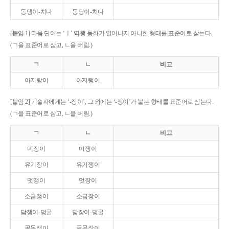
동댕이-치다
동당이-치다
[붙임 1] 다음 단어는 ‘ㅣ’ 역행 동화가 일어나지 아니한 형태를 표준어로 삼는다.
(ㄱ을 표준어로 삼고, ㄴ을 버림.)
ㄱ
ㄴ
비고
아지랑이
아지랭이
[붙임 2] 기술자에게는 ‘-장이’, 그 외에는 ‘-쟁이’가 붙는 형태를 표준어로 삼는다.
(ㄱ을 표준어로 삼고, ㄴ을 버림.)
ㄱ
ㄴ
비고
미장이
미쟁이
유기장이
유기쟁이
멋쟁이
멋장이
소금쟁이
소금장이
담쟁이-덩굴
담장이-덩굴
골목쟁이
골목장이