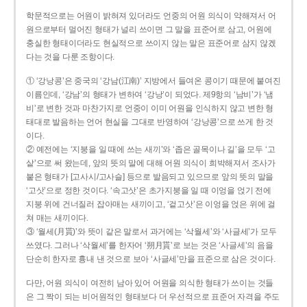
학문적으로는 어원이 밝혀져 있더라도 언중의 어원 의식이 약해져서 어
원으로부터 멀어진 형태가 널리 쓰이면 그 말을 표준어로 삼고, 어원에
충실한 형태이더라도 현실적으로 쓰이지 않는 말은 표준어로 삼지 않겠
다는 것을 다룬 조항이다.
① ‘강낭콩’은 중국의 ‘강남(江南)’ 지방에서 들여온 콩이기 때문에 붙여진
이름인데, ‘강남’의 형태가 변하여 ‘강낭’이 되었다. 제9항의 ‘남비’가 ‘냄
비’로 변한 것과 마찬가지로 언중이 이미 어원을 인식하지 않고 변한 형
태대로 발음하는 언어 현실을 그대로 반영하여 ‘강낭콩’으로 쓰게 한 것
이다.
② 예전에는 ‘지붕을 일 때에 쓰는 새끼’와 ‘좁은 골목이나 길’을 모두 ‘고
샅’으로 써 왔는데, 앞의 뜻의 말에 대해 어원 의식이 희박해져서 조사가
붙은 형태가 [고사시/고사슬] 등으로 발음되고 있으므로 앞의 뜻의 말을
‘고삿’으로 정한 것이다. ‘속고삿’은 초가지붕을 일 때 이엉을 얹기 전에
지붕 위에 건너질러 잡아매는 새끼이고, ‘겉고삿’은 이엉을 얹은 위에 걸
쳐 매는 새끼이다.
③ ‘월세(月貰)’와 뜻이 같은 말로서 과거에는 ‘삭월세’와 ‘사글세’가 모두
쓰였다. 그러나 ‘삭월세’를 한자어 ‘朔月貰’로 보는 것은 ‘사글세’의 음을
단순히 한자로 흉내 낸 것으로 보아 ‘사글세’만을 표준으로 삼은 것이다.
다만, 어원 의식이 여전히 남아 있어 어원을 의식한 형태가 쓰이는 것들
은 그 짝이 되는 비어원적인 형태보다 더 우선적으로 표준어 자격을 주도