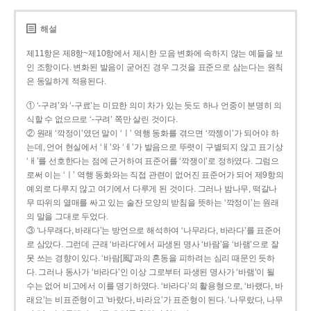
해설
제11항은 제8항~제10항에서 제시한 모음 변화에 속하지 않는 예들을 보
인 조항이다. 변화된 발음이 굳어진 경우 그것을 표준으로 삼는다는 원칙
은 동일하게 적용된다.
① ‘-구려’와 ‘-구료’는 미묘한 의미 차가 있는 듯도 하나 언중이 분명히 의
식할 수 없으므로 ‘-구려’ 쪽만 살린 것이다.
② 원래 ‘깍정이’였던 말이 ‘ㅣ’ 역행 동화를 겪으면 ‘깍젱이’가 되어야 하
는데, 언어 현실에서 ‘ㅐ’와 ‘ㅔ’가 발음으로 뚜렷이 구별되지 않고 표기상
‘ㅐ’를 선호한다는 점에 근거하여 표준어를 ‘깍쟁이’로 정하였다. 그럼으
로써 이는 ‘ㅣ’ 역행 동화와는 직접 관련이 없어진 표준어가 되어 제9항의
예외로 다루지 않고 여기에서 다루게 된 것이다. 그러나 밤나무, 떡갈나
무 따위의 열매를 싸고 있는 술잔 모양의 받침을 뜻하는 ‘깍정이’는 원래
의 말을 그대로 두었다.
③ ‘나무래다, 바래다’는 방언으로 해석하여 ‘나무라다, 바라다’를 표준어
로 삼았다. 그런데 근래 ‘바라다’에서 파생된 명사 ‘바람’을 ‘바램’으로 잘
못 쓰는 경향이 있다. ‘바람[風]’과의 혼동을 피하려는 심리 때문인 듯하
다. 그러나 동사가 ‘바라다’인 이상 그로부터 파생된 명사가 ‘바램’이 될
수는 없어 비고에서 이를 명기하였다. ‘바라다’의 활용형으로, ‘바랬다, 바
래요’는 비표준형이고 ‘바랐다, 바라요’가 표준형이 된다. ‘나무랐다, 나무