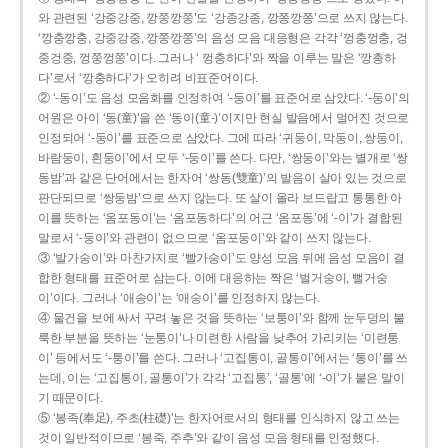
와 관련된 ‘강중강중, 깡쭝깡쭝’도 ‘강종강종, 깡쫑깡쫑’으로 쓰지 않는다.
‘깡충깡충, 강중강중, 깡쭝깡쭝’의 음성 모음 대응형은 각각 ‘껑충껑충, 겅
중겅중, 껑쭝껑쭝’이다. 그러나 ‘ 껑충하다’와 짝을 이루는 말은 ‘깡총하
다’로서 ‘깡충하다’가 오히려 비표준어이다.
② ‘-동이’도 음성 모음화를 인정하여 ‘-둥이’를 표준어로 삼았다. ‘-둥이’의
어원은 아이 ‘동(童)’을 쓴 ‘동이(童-)’이지만 현실 발음에서 멀어진 것으로
인정되어 ‘-둥이’를 표준으로 삼았다. 그에 따라 ‘귀둥이, 막둥이, 쌍둥이,
바람둥이, 흰둥이’에서 모두 ‘-둥이’를 쓴다. 다만, ‘쌍둥이’와는 별개로 ‘쌍
동밤’과 같은 단어에서는 한자어 ‘쌍동(雙童)’의 발음이 살아 있는 것으로
판단되므로 ‘쌍둥밤’으로 쓰지 않는다. 또 살이 올라 보드랍고 통통한 아
이를 뜻하는 ‘옴포동이’는 ‘옴포동하다’의 어근 ‘옴포동’에 ‘-이’가 결합된
말로서 ‘-둥이’와 관련이 없으므로 ‘옴포둥이’와 같이 쓰지 않는다.
③ ‘발가숭이’와 마찬가지로 ‘빨가숭이’도 양성 모음 뒤에 음성 모음이 결
합한 형태를 표준어로 삼는다. 이에 대응하는 짝은 ‘벌거숭이, 뻘거숭
이’이다. 그러나 ‘애송이’는 ‘애숭이’를 인정하지 않는다.
④ 물건을 보에 싸서 꾸려 놓은 것을 뜻하는 ‘보퉁이’와 함께 눈두덩의 불
룩한 부분을 뜻하는 ‘눈퉁이’나 미련한 사람을 낮추어 가리키는 ‘미련퉁
이’ 등에서도 ‘-퉁이’를 쓴다. 그러나 ‘고집통이, 골통이’에서는 ‘통이’를 쓰
는데, 이는 ‘고집통이, 골통이’가 각각 ‘고집통’, ‘골통’에 ‘-이’가 붙은 말이
기 때문이다.
⑤ ‘봉족(奉足), 주초(柱礎)’는 한자어로서의 형태를 인식하지 않고 쓰는
것이 일반적이므로 ‘봉죽, 주추’와 같이 음성 모음 형태를 인정했다.