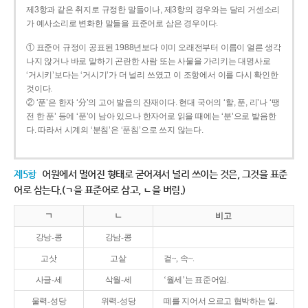
제3항과 같은 취지로 규정한 말들이나, 제3항의 경우와는 달리 거센소리
가 예사소리로 변화한 말들을 표준어로 삼은 경우이다.
① 표준어 규정이 공표된 1988년보다 이미 오래전부터 이름이 얼른 생각
나지 않거나 바로 말하기 곤란한 사람 또는 사물을 가리키는 대명사로
‘거시키’보다는 ‘거시기’가 더 널리 쓰였고 이 조항에서 이를 다시 확인한
것이다.
② ‘푼’은 한자 ‘分’의 고어 발음의 잔재이다. 현대 국어의 ‘할, 푼, 리’나 ‘땡
전 한 푼’ 등에 ‘푼’이 남아 있으나 한자어로 읽을 때에는 ‘분’으로 발음한
다. 따라서 시계의 ‘분침’은 ‘푼침’으로 쓰지 않는다.
제5항
어원에서 멀어진 형태로 굳어져서 널리 쓰이는 것은, 그것을 표준
어로 삼는다.(ㄱ을 표준어로 삼고, ㄴ을 버림.)
ㄱ
ㄴ
비고
강낭-콩
강남-콩
고삿
고샅
겉~, 속~.
사글-세
삭월-세
‘월세’는 표준어임.
울력-성당
위력-성당
떼를 지어서 으르고 협박하는 일.