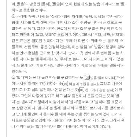
이, 돐을’의 발음인 [돌씨], [돌쓸]이 언어 현실에 있는 발음이 아니므로 ‘돌’
하나로 통합한 것이다.
② 과거에 ‘두째, 세째’는 ‘첫째’와 함께 차례를, ‘둘째, 셋째’는 ‘하나째’와
함께 ‘사과를 벌써 셋째 먹는다’에서와 같이 수량을 나타내는 것으로 구
별하여 써 왔다. 그러나 언어 현실에서 이와 같은 구별은 인위적인 것이
라고 판단되어 ‘둘째, 셋째’로 통합한 것이다. 따라서 ‘두째, 세째, 네째’와
같은 표현은 잘못된 것이다. 다만, ‘두째’가 다른 수 뒤에 오는 ‘열두째, 스
물두째, 서른두째’ 등은 인정하였는데, 이는 받침 ‘ㄹ’ 발음이 분명히 탈락
하는 언어 현실을 근거로 한 것이다. 순서가 첫 번째나 두 번째쯤 되는 차
례를 나타내는 ‘한두째’에서도 ‘두째’로 쓴다. 그러나 이에도 예외가 있는
데, 드물게 쓰이기는 하지만 ‘열두 개째’의 의미로 쓰일 때에는 ‘열둘째’가
인정된다.
③ ‘빌다’에는 원래 물건 따위를 구걸한다는 뜻
과 신
(
밥을 빌러 다니다)
예
이나 사람 따위에 간청한다는 뜻
, 그리고 나중에
(
하늘에 소원을 빌다)
예
갚기로 하고 남의 물건이나 돈을 쓴다는 뜻
이 있
(
친구에게 돈을 빌다)
예
었다. 그런데 나중에 갚기로 하고 남의 물건이나 돈을 쓴다는 뜻의 ‘빌
다’는 ‘빌리다’로 형태가 바뀜에 따라 ‘빌다’를 버리고 ‘빌리다’를 표준어
로 삼은 것이다. ‘빌리다’는 원래 ‘빌다’의 피동형으로서 대가를 받기로 하
고 남에게 물건이나 돈 따위를 내어 주는 것을 뜻하는 말이었다. 그러나
새로운 뜻으로 쓰임에 따라 원래의 의미는 잃어버리게 되었다. 그래서 원
래의 의미로는 ‘빌려주다’가 ‘빌리다’를 대신하여 쓰이게 되었다.