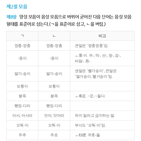
제2절 모음
제8항
양성 모음이 음성 모음으로 바뀌어 굳어진 다음 단어는 음성 모음
형태를 표준어로 삼는다.(ㄱ을 표준어로 삼고, ㄴ을 버림.)
ㄱ
ㄴ
비고
깡충-깡충
깡총-깡총
큰말은 ‘껑충껑충’임.
←童-이. 귀-, 막-, 선-, 쌍-, 검-,
-둥이
-동이
바람-, 흰-.
센말은 ‘빨가숭이’, 큰말은
발가-숭이
발가-송이
‘벌거숭이, 뻘거숭이’임.
보퉁이
보통이
봉죽
봉족
←奉足. ~꾼, ~들다.
뻗정-다리
뻗장-다리
아서, 아서라
앗아, 앗아라
하지 말라고 금지하는 말.
오뚝-이
오똑-이
부사도 ‘오뚝-이’임.
주추
주초
←柱礎. 주춧-돌.