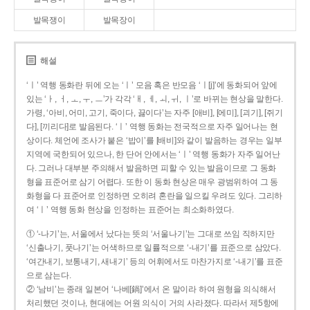
발목쟁이
발목장이
해설
‘ㅣ’ 역행 동화란 뒤에 오는 ‘ㅣ’ 모음 혹은 반모음 ‘ㅣ[j]’에 동화되어 앞에
있는 ‘ㅏ, ㅓ, ㅗ, ㅜ, ㅡ’가 각각 ‘ㅐ, ㅔ, ㅚ, ㅟ, ㅣ’로 바뀌는 현상을 말한다.
가령, ‘아비, 어미, 고기, 죽이다, 끓이다’는 자주 [애비], [에미], [괴기], [쥐기
다], [끼리다]로 발음된다. ‘ㅣ’ 역행 동화는 전국적으로 자주 일어나는 현
상이다. 체언에 조사가 붙은 ‘밥이’를 [배비]와 같이 발음하는 경우는 일부
지역에 국한되어 있으나, 한 단어 안에서는 ‘ㅣ’ 역행 동화가 자주 일어난
다. 그러나 대부분 주의해서 발음하면 피할 수 있는 발음이므로 그 동화
형을 표준어로 삼기 어렵다. 또한 이 동화 현상은 매우 광범위하여 그 동
화형을 다 표준어로 인정하면 오히려 혼란을 일으킬 우려도 있다. 그리하
여 ‘ㅣ’ 역행 동화 현상을 인정하는 표준어는 최소화하였다.
① ‘-나기’는, 서울에서 났다는 뜻의 ‘서울나기’는 그대로 쓰임 직하지만
‘신출나기, 풋나기’는 어색하므로 일률적으로 ‘-내기’를 표준으로 삼았다.
‘여간내기, 보통내기, 새내기’ 등의 어휘에서도 마찬가지로 ‘-내기’를 표준
으로 삼는다.
② ‘남비’는 종래 일본어 ‘나베[鍋]’에서 온 말이라 하여 원형을 의식해서
처리했던 것이나, 현대에는 어원 의식이 거의 사라졌다. 따라서 제5항에