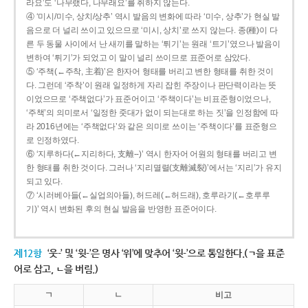
라요’도 ‘나무랬다, 나무래요’를 취하지 않는다.
④ ‘미시/미수, 상치/상추’ 역시 발음의 변화에 따라 ‘미수, 상추’가 현실 발
음으로 더 널리 쓰이고 있으므로 ‘미시, 상치’로 쓰지 않는다. 종(種)이 다
른 두 동물 사이에서 난 새끼를 말하는 ‘튀기’는 원래 ‘트기’였으나 발음이
변하여 ‘튀기’가 되었고 이 말이 널리 쓰이므로 표준어로 삼았다.
⑤ ‘주책(←주착, 主着)’은 한자어 형태를 버리고 변한 형태를 취한 것이
다. 그런데 ‘주착’이 원래 일정하게 자리 잡힌 주장이나 판단력이라는 뜻
이었으므로 ‘주책없다’가 표준어이고 ‘주책이다’는 비표준형이었으나,
‘주책’의 의미로서 ‘일정한 줏대가 없이 되는대로 하는 짓’을 인정함에 따
라 2016년에는 ‘주책없다’와 같은 의미로 쓰이는 ‘주책이다’를 표준형으
로 인정하였다.
⑥ ‘지루하다(←지리하다, 支離--)’ 역시 한자어 어원의 형태를 버리고 변
한 형태를 취한 것이다. 그러나 ‘지리멸렬(支離滅裂)’에서는 ‘지리’가 유지
되고 있다.
⑦ ‘시러베아들(←실업의아들), 허드레(←허드래), 호루라기(←호루루
기)’ 역시 변화된 후의 현실 발음을 반영한 표준어이다.
제12항
‘웃-’ 및 ‘윗-’은 명사 ‘위’에 맞추어 ‘윗-’으로 통일한다.(ㄱ을 표준
어로 삼고, ㄴ을 버림.)
ㄱ
ㄴ
비고