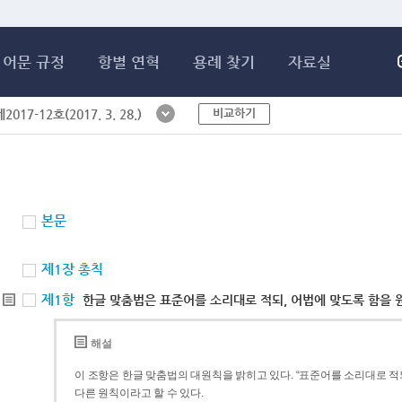
메인콘텐츠 바로가기
어문 규정
항별 연혁
용례 찾기
자료실
비교하기
017-12호(2017. 3. 28.)
본문
제1장 총칙
제1항
한글 맞춤법은 표준어를 소리대로 적되, 어법에 맞도록 함을 
해설
이 조항은 한글 맞춤법의 대원칙을 밝히고 있다. “표준어를 소리대로 적되
다른 원칙이라고 할 수 있다.