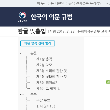
이 누리집은 대한민국 공식 전자정부 누리집입니다.
한글 맞춤법
[시행 2017. 3. 28.] 문화체육관광부 고시 제2
하위 항목 전체 열기
본문
제1장 총칙
제2장 자모
제3장 소리에 관한 것
제4장 형태에 관한 것
제5장 띄어쓰기
북
제6장 그 밖의 것
부록
문장 부호
1. 마침표( . )