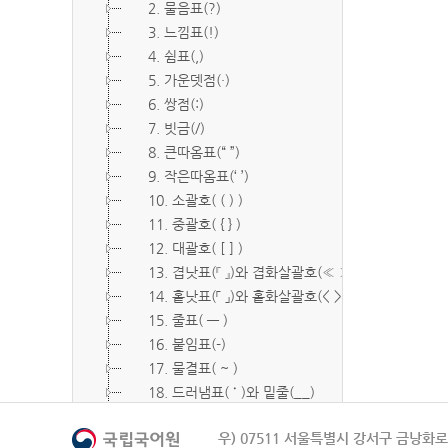
2. 물음표(?)
3. 느낌표(!)
4. 쉼표(,)
5. 가운뎃점(·)
6. 쌍점(:)
7. 빗금(/)
8. 큰따옴표(“ ”)
9. 작은따옴표(‘ ’)
10. 소괄호( ( ) )
11. 중괄호( { } )
12. 대괄호( [ ] )
13. 겹낫표(『 』)와 겹화살괄호(≪ ≫)
14. 홑낫표(「 」)와 홑화살괄호(< >)
15. 줄표( ― )
16. 붙임표(-)
17. 물결표( ~ )
18. 드러냄표( ˙ )와 밑줄(__)
19. 숨김표( O, X )
우) 07511 서울특별시 강서구 금낭화로 
20. 빠짐표( □ )