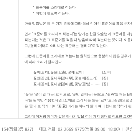
표준어를 소리대로 적는다.
어법에 맞도록 적는다.
한글 맞춤법은 이 두 가지 원칙에 따라 음성 언어인 표준어를 표음 문자
먼저 ‘표준어를 소리대로 적는다’는 말에는 한글 맞춤법이 표준어를 대상
적는다는 것은 그 표준어를 적을 때 발음에 따라 적는다는 뜻이다. 이를테면 [나무]라고 소리 나는 표준어는 ‘나무’로 적
고, [달리다]라고 소리 나는 표준어는 ‘달리다’로 적는다.
그런데 표준어를 소리대로 적는다는 원칙만으로 충분하지 않은 경우가 있다
에 따라 소리가 달라진다.
……………
꽃이[꼬치], 꽃을[꼬츨], 꽃에[꼬체]
[꼬ㅊ]
…
꽃만[꼰만], 꽃나무[꼰나무], 꽃놀이[꼰노리]
[꼰]
………
꽃과[꼳꽈], 꽃다발[꼳따발], 꽃밭[꼳빧]
[꼳]
‘꽃’은 ‘꽃이’일 때는 [꼬ㅊ]으로, ‘꽃만’일 때는 [꼰]으로, ‘꽃과’일 때는
다’는 원칙만 적용한다면, [꼬치]로 소리 나는 말은 ‘꼬치’로, [꼰만]으로 소리 나는 말은 ‘꼰만’으로, [꼳꽈]로 소리 나는 말
은 ‘꼳꽈’로 적게 되어 ‘꽃[花]’이라는 하나의 말이 여러 형태로 적히게 된
그런데 이처럼 의미가 같은 하나의 말을 여러 가지 형태로 적으면 그것이
은 하나의 말은 형태를 하나로 고정하여 일관되게 적어야 의미를 파악하기가 
되게 적는 것이 의미를 파악하는 데 효과적이다.
154(방화3동 827)
대표 전화: 02-2669-9775(평일 09:00~18:00)
전송