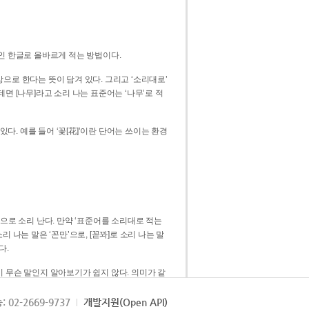
인 한글로 올바르게 적는 방법이다.
으로 한다는 뜻이 담겨 있다. 그리고 ‘소리대로’
. 예를 들어 ‘꽃[花]’이란 단어는 쓰이는 환경
 [꼳]으로 소리 난다. 만약 ‘표준어를 소리대로 적는
다.
 무슨 말인지 알아보기가 쉽지 않다. 의미가 같
쉽다. 즉 ‘꽃, 꼰, 꼳’보다는 ‘꽃’ 하나로 일관
: 02-2669-9737
개발지원(Open API)